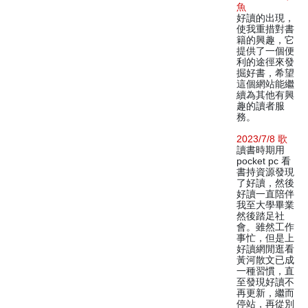
魚
好讀的出現，
使我重措對書
籍的興趣，它
提供了一個便
利的途徑來發
掘好書，希望
這個網站能繼
續為其他有興
趣的讀者服
務。
2023/7/8 歌
讀書時期用
pocket pc 看
書持資源發現
了好讀，然後
好讀一直陪伴
我至大學畢業
然後踏足社
會。雖然工作
事忙，但是上
好讀網閒逛看
黃河散文已成
一種習慣，直
至發現好讀不
再更新，繼而
停站，再從別