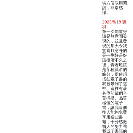
供方便取用閱
讀，非常感
謝。
2023/8/18 璐
羽
第一次知道好
讀是無意間發
現的，並且發
現的那天令我
驚喜且意外的
是—剛好是好
讀復活不久之
後，覺著應該
是某種莫名的
緣分，促使想
找些電子書的
我被帶到了這
裡。這裡有著
各位前輩們辛
苦掃描、品質
極佳的電子
書，讓我這個
後人能夠免費
享用這些書
籍，十分感激
前人的努力讓
我成了書籍的