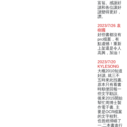
富翁。感謝好
讀和各位讓好
讀變得更好，
讚。
2023/7/26 袁
樹國
好些書都沒有
prc檔案，有
點遺憾！重新
上架還是令人
高興，加油！
2023/7/20
KYLESONG
大概2010知道
好讀, 就三不
五時來此找書,
原本只有看書
時順便回報一
些文字勘誤,
後來2015開始
幫忙周博士製
作電子書, 主
要是OCR檔案
的文字校對,
也曾經掃瞄了
一,二本書進行