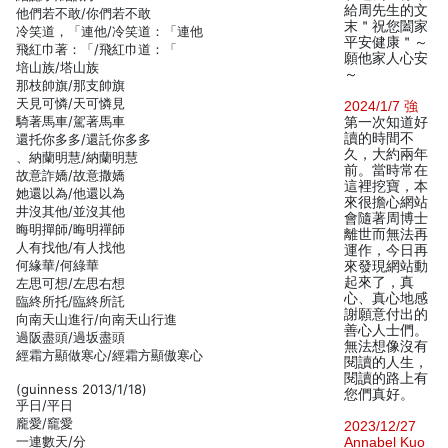
給周先生的文
他們若不敢/你們若不敢
末＂祝您闔家
冷笑道，「連他/冷笑道：「連他
平安健康＂～
飛紅巾著：「/飛紅巾道：「
願他家人心安
培山族/塔山族
～
那枝帥旗/那支帥旗
天見可憐/天可憐見
2024/1/7 強
騎著馬車/駕著馬車
第一次知道好
讀的時間不
還托你多多/還託你多多
久，大約兩年
、納蘭明慧/納蘭明慧
前。當時常在
故意詐嬌/故意撒嬌
這裡挖寶，本
她還以為/他還以為
來很擔心網站
井沒其他/並沒其他
會隨著周博士
晦明撣師/晦明禪師
離世而無法再
人有找他/有人找他
運作，今日再
何緣華/何綠華
來發現網站動
起來了，真
左思可想/左思右想
心、真心地感
臨終所托/臨終所託
謝願意付出的
向南天山進行/向南天山行進
善心人士們。
過阪盡頭/過坂盡頭
無法想像沒有
經霜方顯做寒心/經霜方顯傲寒心
閱讀的人生，
閱讀的路上有
(guinness 2013/1/18)
您們真好。
乎日/平日
龐愛/竉愛
2023/12/27
一連數天/分
Annabel Kuo