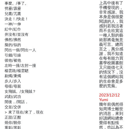
上高中後有了
事麼。/事了。
手機發現的，
劈靂/霹靂
非常感謝。我
兒鷹/兀鷹
本身是個很愛
決走！/快走！
閱讀的人，我
一神/一伸
感到若我活著
紅中/紅巾
而不去欣賞這
井沒有/並沒有
一種人類的藝
佛然/拂然
術那將毫無意
義可言。總而
擬的/似的
言之，萬分感
閃出一個/閃出一人
謝，我不知道
引錢/引線
在每有能力買
彼他/被他
書學校圖書館
左時一撞/左肘一撞
又只能借七天
楊雲跪/楊雲驄
的情況下，沒
剔燭/秉燭
有這個網站我
步人/步入
的生命會是多
麼的荒蕪。
母樣/母親
女飛賊。/女飛賊？
2023/12/12
武勸/武功
Yumi
閒後，/閒話，
幾年前偶然得
交並/交併
知周博士離世
> 來了現在/來了，現在
的消息，來到
正甜/正酣
好讀網站總會
燒你/饒你
覺得有點悵
然，也以為不
熏影/黑影