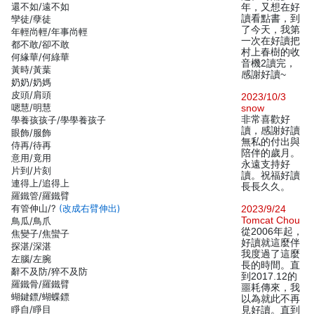
還不如/遠不如
年，又想在好
讀看點書，到
孿徒/孽徒
了今天，我第
年輕尚輕/年事尚輕
一次在好讀把
都不敢/卻不敢
村上春樹的收
何緣華/何綠華
音機2讀完，
黃時/黃葉
感謝好讀~
奶奶/奶媽
皮頭/肩頭
2023/10/3
嗯慧/明慧
snow
非常喜歡好
學養孩孩子/學學養孩子
讀，感謝好讀
眼飾/服飾
無私的付出與
侍再/待再
陪伴的歲月。
意用/竟用
永遠支持好
片到/片刻
讀。祝福好讀
連得上/追得上
長長久久。
羅鐵管/羅鐵臂
有管伸山/?
(改成右臂伸出)
2023/9/24
Tomcat Chou
鳥瓜/鳥爪
從2006年起，
焦變子/焦蠻子
好讀就這麼伴
探湛/深湛
我度過了這麼
左腦/左腕
長的時間。直
辭不及防/猝不及防
到2017.12的
羅鐵骨/羅鐵臂
噩耗傳來，我
蝴鍵鏢/蝴蝶鏢
以為就此不再
睜自/睜目
見好讀。直到