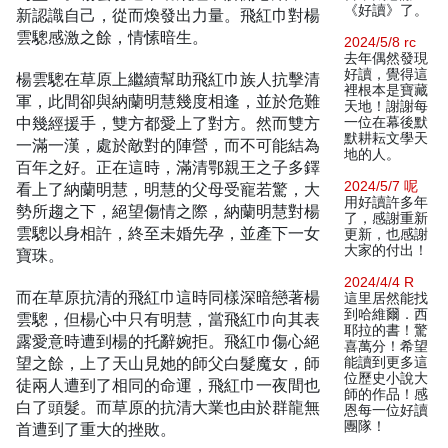
《好讀》了。
新認識自己，從而煥發出力量。飛紅巾對楊
雲驄感激之餘，情愫暗生。
2024/5/8 rc
去年偶然發現
好讀，覺得這
楊雲驄在草原上繼續幫助飛紅巾族人抗擊清
裡根本是寶藏
軍，此間卻與納蘭明慧幾度相逢，並於危難
天地！謝謝每
中幾經援手，雙方都愛上了對方。然而雙方
一位在幕後默
默耕耘文學天
一滿一漢，處於敵對的陣營，而不可能結為
地的人。
百年之好。正在這時，滿清鄂親王之子多鐸
2024/5/7 呢
看上了納蘭明慧，明慧的父母受寵若驚，大
用好讀許多年
勢所趨之下，絕望傷情之際，納蘭明慧對楊
了，感謝重新
雲驄以身相許，終至未婚先孕，並產下一女
更新，也感謝
大家的付出！
寶珠。
2024/4/4 R
而在草原抗清的飛紅巾這時同樣深暗戀著楊
這里居然能找
到哈維爾．西
雲驄，但楊心中只有明慧，當飛紅巾向其表
耶拉的書！驚
露愛意時遭到楊的托辭婉拒。飛紅巾傷心絕
喜萬分！希望
望之餘，上了天山見她的師父白髮魔女，師
能讀到更多這
位歷史小說大
徒兩人遭到了相同的命運，飛紅巾一夜間也
師的作品！感
白了頭髮。而草原的抗清大業也由於群龍無
恩每一位好讀
團隊！
首遭到了重大的挫敗。