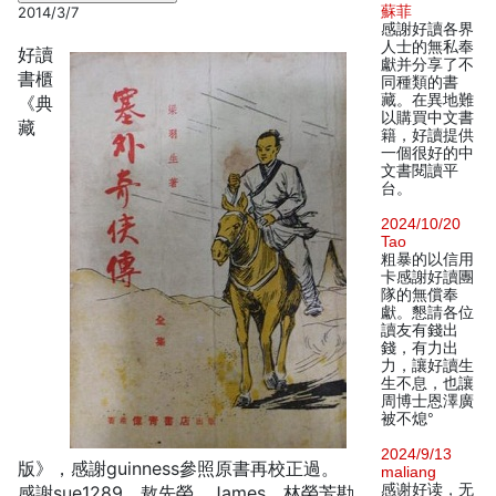
蘇菲
2014/3/7
感謝好讀各界
人士的無私奉
好讀
獻并分享了不
書櫃
同種類的書
藏。在異地難
《典
以購買中文書
藏
籍，好讀提供
一個很好的中
文書閱讀平
台。
2024/10/20
Tao
粗暴的以信用
卡感謝好讀團
隊的無償奉
獻。懇請各位
讀友有錢出
錢，有力出
力，讓好讀生
生不息，也讓
周博士恩澤廣
被不熄°
2024/9/13
版》，感謝guinness參照原書再校正過。
maliang
感谢好读，无
感謝sue1289、敖先榮、James、林榮芳勘