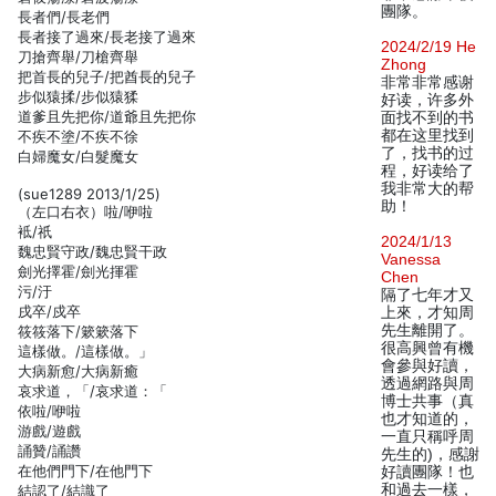
團隊。
長者們/長老們
長者接了過來/長老接了過來
2024/2/19 He
刀搶齊舉/刀槍齊舉
Zhong
把首長的兒子/把酋長的兒子
非常非常感谢
步似猿揉/步似猿猱
好读，许多外
道爹且先把你/道爺且先把你
面找不到的书
都在这里找到
不疾不塗/不疾不徐
了，找书的过
白婦魔女/白髮魔女
程，好读给了
我非常大的帮
(sue1289 2013/1/25)
助！
（左口右衣）啦/咿啦
袛/祇
2024/1/13
魏忠賢守政/魏忠賢干政
Vanessa
劍光擇霍/劍光揮霍
Chen
污/汙
隔了七年才又
戌卒/戍卒
上來，才知周
先生離開了。
筱筱落下/簌簌落下
很高興曾有機
這樣做。/這樣做。」
會參與好讀，
大病新愈/大病新癒
透過網路與周
哀求道，「/哀求道：「
博士共事（真
依啦/咿啦
也才知道的，
游戲/遊戲
一直只稱呼周
誦贊/誦讚
先生的)，感謝
在他們門下/在他門下
好讀團隊！也
和過去一樣，
結認了/結識了