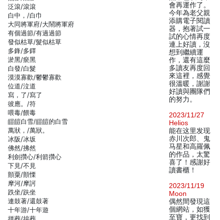
會再運作了。
泛滾/滾滾
今年為老父親
白中，/白巾
添購電子閱讀
大同將軍府/大鬧將軍府
器，抱著試一
有個過節/有過過節
試的心情再度
發似枯草/髮似枯草
連上好讀，沒
多鋒/多鐸
想到繼續運
淤黑/瘀黑
作，還有這麼
多讀友再度回
白發/白髮
來這裡，感覺
漠漠寡歡/鬱鬱寡歡
很溫暖，謝謝
位道/泣道
好讀與團隊們
寫，了/寫了
的努力。
彼應。/符
喂毒/餵毒
2023/11/27
皚皚白雪/皚皚的白雪
Helios
萬狀，/萬狀。
能在这里发现
赤川次郎、鬼
冰阪/冰坂
马星和高羅佩
佛然/拂然
的作品，太驚
利劍攢心/利箭攢心
喜了！感謝好
下見/不見
讀書櫃！
顫粟/顫慄
摩河/摩訶
2023/11/19
跌坐/趺坐
Moon
連鼓著/還鼓著
偶然間發現這
個網站，如獲
十年游/十年遊
至寶，更找到
拼葬/拚葬