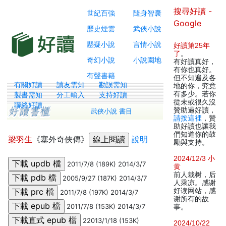
搜尋好讀 -
世紀百強
隨身智囊
Google
歷史煙雲
武俠小說
懸疑小說
言情小說
好讀第25年
了
。
奇幻小說
小說園地
有好讀真好，
有你也真好。
有聲書籍
但不知遍及各
有關好讀
讀友需知
勘誤需知
地的你，究竟
有多少。若你
製書需知
分工輸入
支持好讀
從未或很久沒
聯絡好讀
贊助過好讀，
武俠小說 書目
請按這裡
，贊
助好讀也讓我
們知道你的鼓
梁羽生
《塞外奇俠傳》
說明
勵與支持。
2024/12/3 小
2011/7/8 (189K) 2014/3/7
黄
前人栽树，后
2005/9/27 (187K) 2014/3/7
人乘凉。感谢
好读网站，感
2011/7/8 (197K) 2014/3/7
谢所有的故
2011/7/8 (153K) 2014/3/7
事。
22013/1/18 (153K)
2024/10/22