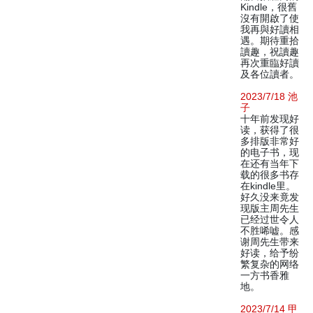
Kindle，很舊
沒有開啟了使
我再與好讀相
遇。期待重拾
讀趣，祝讀趣
再次重臨好讀
及各位讀者。
2023/7/18 池
子
十年前发现好
读，获得了很
多排版非常好
的电子书，现
在还有当年下
载的很多书存
在kindle里。
好久没来竟发
现版主周先生
已经过世令人
不胜唏嘘。感
谢周先生带来
好读，给予纷
繁复杂的网络
一方书香雅
地。
2023/7/14 甲