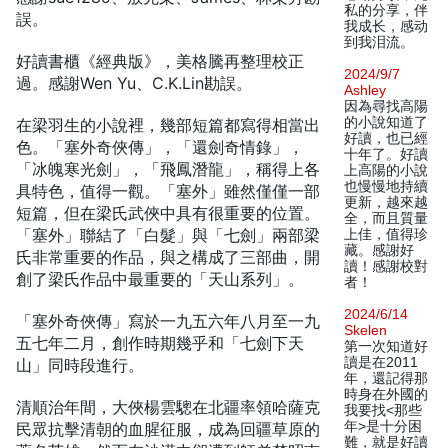
私的分享，伴
誤。
我成长，感动
到我泪流。
好讀書櫃《經典版》，美格騰再整理校正
2024/9/7
過。感謝Wen Yu、C.K.Lin勘誤。
Ashley
因為尋找高陽
的小說知道了
在梁羽生的小說裡，幾部短篇都寫得相當出
好讀，也已經
色。「塞外奇俠傳」，「還劍奇情錄」，
十年了。好讀
「冰魄寒光劍」，「飛鳳潛龍」，稱得上各
上高陽的小說
也慢慢地持續
具特色，值得一觀。「塞外」雖然僅僅一部
更新，越來越
短篇，但在梁氏武俠中具有很重要的位置。
全，而且質量
「塞外」聯結了「白髮」與「七劍」兩部梁
上佳，值得珍
藏。感謝好
氏非常重要的作品，與之構成了三部曲，開
讀！感謝校對
創了梁氏作品中最重要的「天山系列」。
者！
2024/6/14
「塞外奇俠傳」寫於一九五六年八月至一九
Skelen
五七年二月，創作時期幾乎和「七劍下天
第一次知道好
讀是在2011
山」同時段進行。
年，還記得那
時身在外國的
清順治年間，大俠楊雲驄在北疆率領哈薩克
我要找<那些
年>是十分困
民眾抗擊清朝的血腥征服，成為回疆草原的
難，就是好讀