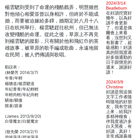
2024/3/14
楊雲驄則受到了命運的殘酷戲弄，明慧雖然
Beatlebum
在好讀挖寶好
對他傾心相愛並曾以身相許，但終於不能成
幾年，以為好
婚，而要被迫嫁給多鐸，婚期定於八月十八
讀不會更新
日在杭州舉行。楊雲驄趕往杭州，但已無法
了，但還是偶
爾會上來看
改變殘酷的命運。從此之後，草原上不再見
看，沒想到又
到楊雲驄的蹤影，只有關於他和飛紅巾的英
有新書了，超
雄故事，被草原的歌手編成歌曲，永遠地留
級感動！好讀
真的陪我渡過
在民間，被人們傳誦與歌唱。
好多個通勤的
日子跟愜意的
勘誤表：
週末，謝謝好
讀！
(林榮芳 2014/3/7)
年青/年輕
2024/3/9
楊聰道/楊雲驄道
Christine
年紀青青/年紀輕輕
好讀是我這個
年輕尚輕/年紀尚輕
文字工作者隨
驕做/驕傲
時隨地的好朋
限著/跟著
友，我有空就
上來，給我許
(James 2013/9/20)
多精神糧食，
白發魔女/白髮魔女
伴我度過許多
白天黑夜，有
好讀，真好！
(敖先榮 2013/2/1)
非常感謝幕後
碧彼蕩漾/碧波蕩漾