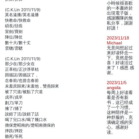
小時候很喜歡
的一本書終於
(C.K.Lin 2011/11/9)
出現電子版，
莫名遠播/英名遠播
感謝團隊的無
快教命/快救命
私分享，謝謝
碩長/頎長
好讀！
室劍/寶劍
陣位/陣仗
2023/11/18
數十大/數十丈
Michael
无意间想起过
雲聰/雲驄
来好读怀念一
下。竟然是惊
(C.K.Lin 2011/11/9)
喜！好读活过
那少在/那少女在
来了！感恩 感
正革枯/正沙淨草枯
谢。
因循誤/因循誤了，
念春前/也曾念春前
2023/11/5
未羞庶歸來/未羞他，雙燕歸來
angsila
被了穴道/被點了穴道
每周上好读看
戌卒/戍卒
看是否有新
书，这已经成
劃刀/單刀
了一个习惯。
擁了/捅了
这种陪伴是一
說錯了活/說錯了話
种舒服的，充
喝了兒口水/喝了幾口水
满确定感的安
擔保楚昭南的/楚昭南擔保的
心。感谢好
摔跌/摔跤
读。
聽死/等死