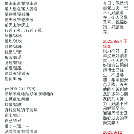
今日，偶然想
情牽牽連/情孽牽連
起老朋友，想
道人想道/道人說道
不到好讀還
曼鈴哪/曼鈴娜
在，令人又驚
然失敗/雖然失敗
又喜。祝福好
前天山/南天山
讀，好讀長
行近了著。/行近了看。
存。
冰推/冰堆
過坎/冰坎
2023/9/24 王
俊文
壯峰/冰峰
眼力不好，多
抗磨/折磨
年沒來好讀看
般苦/般若
書，今天再訪
竟經/將經
好讀方知周劍
前返/遷返
輝博士已往
連鼓著/還鼓著
生，不勝唏
對你/叫你
噓，希望他安
息天國。沒有
(mPDB 2011/7/8)
他的辛苦創建
頸項涼颶颶的/頸項涼颼颼的
及許多熱心朋
友的共同努
山拗處/山坳處
力，好讀不容
驕做/驕傲
易經營至今。
身於忽然/身子忽然
謝謝周博士及
衛土/衛士
熱心朋友的辛
自已/自己
勞貢獻！
道；﹁/道：﹁
消聲匿跡/銷聲匿跡
2023/9/12