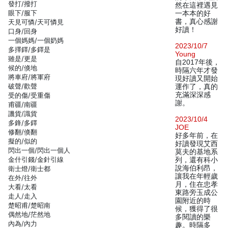
發打/撥打
然在這裡遇見
眼下/服下
一本本的好
書，真心感謝
天見可憐/天可憐見
好讀！
口身/回身
一個媽媽/一個奶媽
2023/10/7
多擇鐸/多鐸是
Young
雖是/更是
自2017年後，
候的/倏地
時隔六年才發
將車府/將軍府
現好讀又開始
破聲/歡聲
運作了，真的
充滿深深感
受的傷/受重傷
謝。
甫疆/南疆
譏貨/識貨
2023/10/4
多鋒/多鐸
JOE
修翻/倏翻
好多年前，在
擬的/似的
好讀發現艾西
閃出一個/閃出一個人
莫夫的基地系
金什引錢/金針引線
列，還有科小
說海伯利昂，
衛士燈/衛士都
讓我在年輕歲
在外/往外
月，住在忠孝
大看/太看
東路旁玉成公
走人/走入
園附近的時
楚昭甫/楚昭南
候，獲得了很
偶然地/茫然地
多閱讀的樂
內為/內力
趣。時隔多