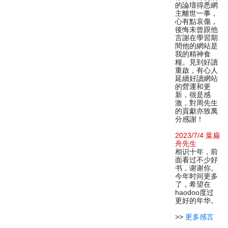
的論壇得悉網
主離世一事，
心有點哀傷，
後悔未曾跟他
言謝在學習期
間他的網站是
我的精神食
糧。見到好讀
重啟，有心人
延續好讀網站
的營運和更
新，很是感
激，對周先生
的貢獻亦致萬
分感謝！
2023/7/4 葉扁
舟先生
相识十年，前
面看过不少好
书，谢谢你。
今年时间更多
了，希望在
haodoo度过
更好的年华。
>>
更多感言