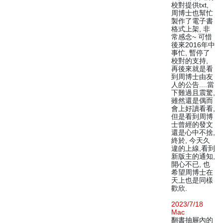
校對提供txt,
周博士也幫忙
製作了電子書
格式上架, 非
常感念~ 可惜
後來2016年中
事忙, 暫停了
校對的支持,
再後來就是看
到周博士由友
人的公告....當
下難過且震驚,
雖然還是偶而
會上好讀看看,
但是看到周博
士曾經的發文
還是心中不捨,
終於, 今天久
違的上線,看到
新版主的通知,
開心不已, 也
希望周博士在
天上也是同樣
歡欣.
2023/7/18
Mac
翻書抽屜內的