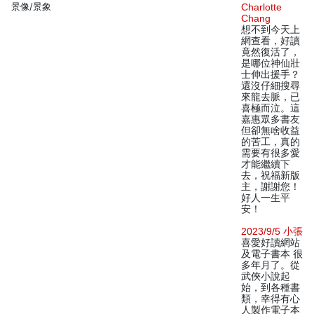
景像/景象
Charlotte
Chang
想不到今天上
網查看，好讀
竟然復活了，
是哪位神仙壯
士伸出援手？
還沒仔細搜尋
來龍去脈，已
喜極而泣。這
嘉惠眾多書友
但卻無啥收益
的苦工，真的
需要有很多愛
才能繼續下
去，祝福新版
主，謝謝您！
好人一生平
安！
2023/9/5 小張
喜愛好讀網站
及電子書本 很
多年月了。從
武俠小說起
始，到各種書
類，幸得有心
人製作電子本