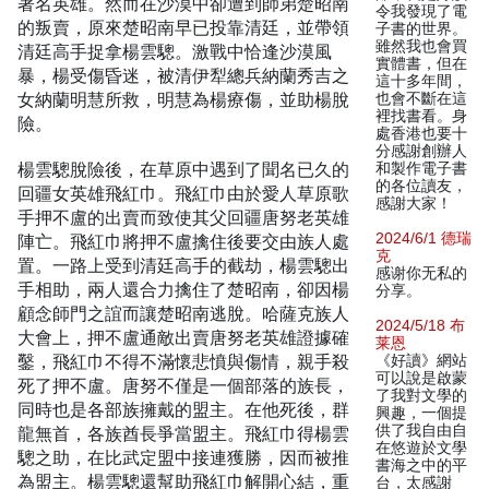
著名英雄。然而在沙漠中卻遭到師弟楚昭南
令我發現了電
的叛賣，原來楚昭南早已投靠清廷，並帶領
子書的世界。
雖然我也會買
清廷高手捉拿楊雲驄。激戰中恰逢沙漠風
實體書，但在
暴，楊受傷昏迷，被清伊犁總兵納蘭秀吉之
這十多年間，
女納蘭明慧所救，明慧為楊療傷，並助楊脫
也會不斷在這
裡找書看。身
險。
處香港也要十
分感謝創辦人
楊雲驄脫險後，在草原中遇到了聞名已久的
和製作電子書
的各位讀友，
回疆女英雄飛紅巾。飛紅巾由於愛人草原歌
感謝大家！
手押不盧的出賣而致使其父回疆唐努老英雄
2024/6/1 德瑞
陣亡。飛紅巾將押不盧擒住後要交由族人處
克
置。一路上受到清廷高手的截劫，楊雲驄出
感谢你无私的
手相助，兩人還合力擒住了楚昭南，卻因楊
分享。
顧念師門之誼而讓楚昭南逃脫。哈薩克族人
2024/5/18 布
大會上，押不盧通敵出賣唐努老英雄證據確
莱恩
鑿，飛紅巾不得不滿懷悲憤與傷情，親手殺
《好讀》網站
可以說是啟蒙
死了押不盧。唐努不僅是一個部落的族長，
了我對文學的
同時也是各部族擁戴的盟主。在他死後，群
興趣，一個提
供了我自由自
龍無首，各族酋長爭當盟主。飛紅巾得楊雲
在悠遊於文學
驄之助，在比武定盟中接連獲勝，因而被推
書海之中的平
為盟主。楊雲驄還幫助飛紅巾解開心結，重
台，太感謝