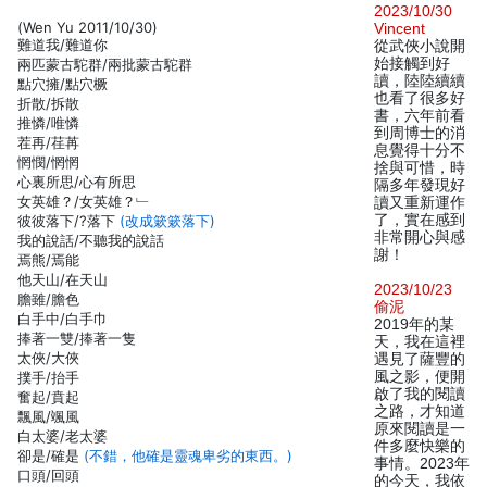
2023/10/30
(Wen Yu 2011/10/30)
Vincent
難道我/難道你
從武俠小說開
始接觸到好
兩匹蒙古駝群/兩批蒙古駝群
讀，陸陸續續
點穴擁/點穴橛
也看了很多好
折散/拆散
書，六年前看
推憐/唯憐
到周博士的消
茬再/荏苒
息覺得十分不
惘憫/惘惘
捨與可惜，時
心裏所思/心有所思
隔多年發現好
女英雄？/女英雄？﹂
讀又重新運作
了，實在感到
彼彼落下/?落下
(改成簌簌落下)
非常開心與感
我的說話/不聽我的說話
謝！
焉熊/焉能
他天山/在天山
2023/10/23
膽雖/膽色
偷泥
白手中/白手巾
2019年的某
捧著一雙/捧著一隻
天，我在這裡
太俠/大俠
遇見了薩豐的
風之影，便開
撲手/抬手
啟了我的閱讀
奮起/賁起
之路，才知道
飄風/颯風
原來閱讀是一
白太婆/老太婆
件多麼快樂的
卻是/確是
(不錯，他確是靈魂卑劣的東西。)
事情。2023年
口頭/回頭
的今天，我依