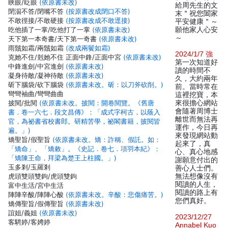
䀹眼/眨眼
(依原書未改)
給周先生的文
閉泅不答/閉嘴不答
(按原書改成閉口不答)
末＂祝您闔家
不敢徑接/不敢硬接
(按原書改成不敢逕接)
平安健康＂～
吃他插了一掌/吃他打了一掌
(依原書未改)
願他家人心安
～
天下第一本奇書/天下第一奇書
(依原書未改)
雨鬚如霜/兩鬚如霜
(改成兩鬢如霜)
2024/1/7 強
克她不住/剋她不住 正面中鋒/正面中宮
(依原書未改)
第一次知道好
中鋒進劍/中宮進劍
(依原書未改)
讀的時間不
凝身待敵/凝神待敵
(依原書未改)
久，大約兩年
斫下腦袋/砍下腦袋
(依原書未改。斫：以刀斧砍削。)
前。當時常在
彎彎袖曲/彎彎曲曲
這裡挖寶，本
披閱/批閱
(依原書未改。披閱：開卷閱覽。《舊唐
來很擔心網站
會隨著周博士
書．卷一六七．段文昌傳》：「成式字柯古，以蔭入
離世而無法再
官，為祕書省校書郎。研精苦學，祕閣書籍，披閱皆
運作，今日再
遍。」)
來發現網站動
矯聖旨/假聖旨
(依原書未改。矯：詐稱、假託。如：
起來了，真
「矯命」、「矯敕」。《史記．卷七．項羽本紀》：
心、真心地感
「矯陳王命，拜梁為楚王上柱國。」)
謝願意付出的
玉多剎/玉羅剎
善心人士們。
虎頭雙頭雙鉤/虎頭雙鉤
無法想像沒有
閱讀的人生，
富中生活/宮中生活
閱讀的路上有
陣陣辛酸/陣陣心酸
(依原書未改。辛酸：悲傷痛苦。)
您們真好。
矯傳聖旨/假傳聖旨
(依原書未改)
誼姐/義姐
(依原書未改)
2023/12/27
客騁婷/客娉婷
Annabel Kuo