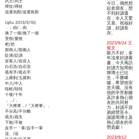
武土/武士
今日，偶然想
禪仗/禪杖
起老朋友，想
追逐烏獸/追逐鳥獸
不到好讀還
在，令人又驚
(qitu 2013/5/10)
又喜。祝福好
，」由/，由
讀，好讀長
換了一個/挽了一個
存。
受恨/愛恨
2023/9/24 王
粑/把
俊文
那商人/那兩人
眼力不好，多
貶滴/貶謫
年沒來好讀看
豈客人/豈容人
書，今天再訪
白石浩/自石浩
好讀方知周劍
祗有手/祗右手
輝博士已往
上羅剎/玉羅剎
生，不勝唏
噓，希望他安
中入/中人
息天國。沒有
哇畦/哇哇
他的辛苦創建
十後/十年
及許多熱心朋
，，/，
友的共同努
『大將軍，/『大將軍』，
力，好讀不容
不分高/不分離
易經營至今。
疏夫/疏失
謝謝周博士及
下敢/不敢
熱心朋友的辛
勞貢獻！
反手一「掌/反手一掌
這、/這
2023/9/12