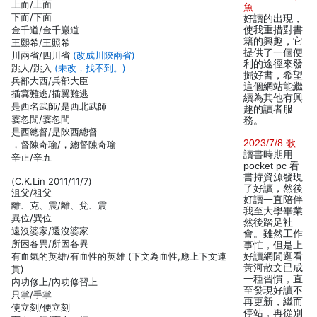
上而/上面
魚
下而/下面
好讀的出現，
金千道/金千巖道
使我重措對書
籍的興趣，它
王熙希/王照希
提供了一個便
川兩省/四川省
(改成川陝兩省)
利的途徑來發
跳人/跳入
(未改，找不到。)
掘好書，希望
兵部大西/兵部大臣
這個網站能繼
插冀難逃/插翼難逃
續為其他有興
是西名武師/是西北武師
趣的讀者服
霎忽閒/霎忽間
務。
是西總督/是陝西總督
2023/7/8 歌
，督陳奇瑜/，總督陳奇瑜
讀書時期用
辛正/辛五
pocket pc 看
書持資源發現
(C.K.Lin 2011/11/7)
了好讀，然後
沮父/祖父
好讀一直陪伴
離、克、震/離、兌、震
我至大學畢業
異位/巽位
然後踏足社
遠沒婆家/還沒婆家
會。雖然工作
所困各異/所因各異
事忙，但是上
有血氣的英雄/有血性的英雄 (下文為血性,應上下文連
好讀網閒逛看
黃河散文已成
貫)
一種習慣，直
內功修上/內功修習上
至發現好讀不
只掌/手掌
再更新，繼而
使立刻/便立刻
停站，再從別