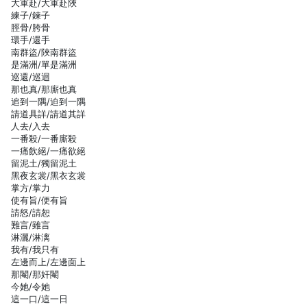
大軍赴/大軍赴陜
練子/鍊子
脛骨/胯骨
環手/還手
南群盜/陜南群盜
是滿洲/單是滿洲
巡還/巡迴
那也真/那廝也真
追到一隅/迫到一隅
請道具詳/請道其詳
人去/入去
一番殺/一番廝殺
一痛飲絕/一痛欲絕
留泥土/獨留泥土
黑夜玄裳/黑衣玄裳
掌方/掌力
使有旨/便有旨
請怒/請恕
難言/雖言
淋灑/淋漓
我有/我只有
左邊而上/左邊面上
那閹/那奸閹
今她/令她
這一口/這一日