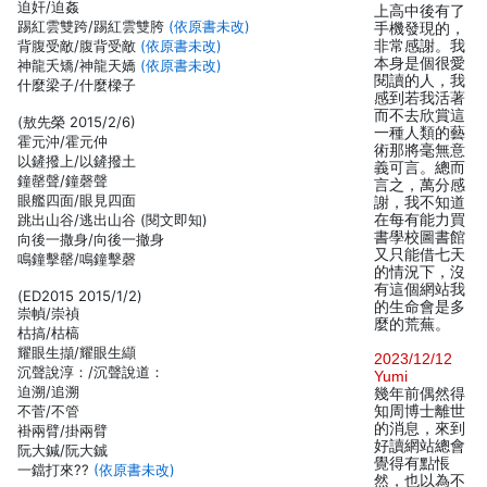
迫奸/迫姦
上高中後有了
踢紅雲雙跨/踢紅雲雙胯
(依原書未改)
手機發現的，
背腹受敵/腹背受敵
(依原書未改)
非常感謝。我
本身是個很愛
神龍夭矯/神龍天嬌
(依原書未改)
閱讀的人，我
什麼梁子/什麼樑子
感到若我活著
而不去欣賞這
(敖先榮 2015/2/6)
一種人類的藝
霍元沖/霍元仲
術那將毫無意
以鏟撥上/以鏟撥土
義可言。總而
鐘罄聲/鐘磬聲
言之，萬分感
眼艦四面/眼見四面
謝，我不知道
跳出山谷/逃出山谷 (閱文即知)
在每有能力買
書學校圖書館
向後一撒身/向後一撤身
又只能借七天
鳴鐘擊罄/鳴鐘擊磬
的情況下，沒
有這個網站我
(ED2015 2015/1/2)
的生命會是多
崇幀/崇禎
麼的荒蕪。
枯搞/枯槁
耀眼生擷/耀眼生纈
2023/12/12
沉聲說淳：/沉聲說道：
Yumi
迫溯/追溯
幾年前偶然得
不菅/不管
知周博士離世
的消息，來到
褂兩臂/掛兩臂
好讀網站總會
阮大鍼/阮大鋮
覺得有點悵
一鐺打來??
(依原書未改)
然，也以為不