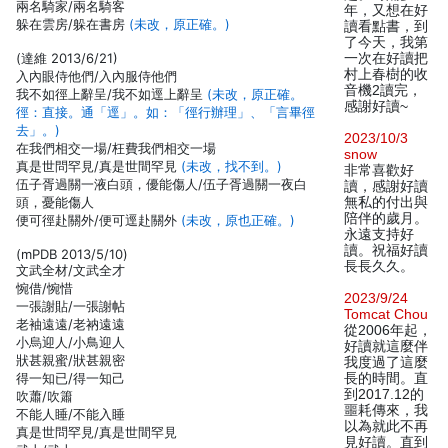
兩名騎家/兩名騎客
年，又想在好
躲在雲房/躲在書房
(未改，原正確。)
讀看點書，到
了今天，我第
(達維 2013/6/21)
一次在好讀把
村上春樹的收
入內眼侍他們/入內服侍他們
音機2讀完，
我不如徑上辭呈/我不如逕上辭呈
(未改，原正確。
感謝好讀~
徑：直接。通「逕」。如：「徑行辦理」、「言畢徑
去」。)
2023/10/3
在我們相交一場/枉費我們相交一場
snow
真是世問罕見/真是世間罕見
(未改，找不到。)
非常喜歡好
伍子胥過關一液白頭，優能傷人/伍子胥過關一夜白
讀，感謝好讀
頭，憂能傷人
無私的付出與
陪伴的歲月。
便可徑赴關外/便可逕赴關外
(未改，原也正確。)
永遠支持好
讀。祝福好讀
(mPDB 2013/5/10)
長長久久。
文武全材/文武全才
惋借/惋惜
2023/9/24
一張謝貼/一張謝帖
Tomcat Chou
老袖遠遠/老衲遠遠
從2006年起，
小烏迎人/小鳥迎人
好讀就這麼伴
狀甚親蜜/狀甚親密
我度過了這麼
得一知已/得一知己
長的時間。直
到2017.12的
吹蕭/吹簫
噩耗傳來，我
不能人睡/不能入睡
以為就此不再
真是世問罕見/真是世間罕見
見好讀。直到