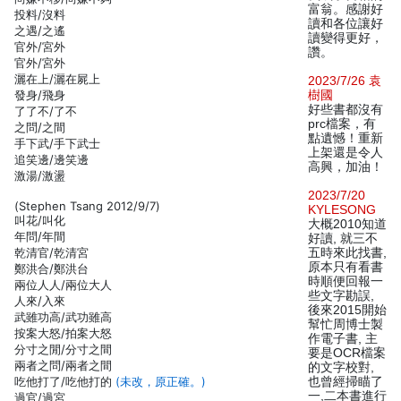
富翁。感謝好
投料/沒料
讀和各位讓好
之遇/之遙
讀變得更好，
官外/宮外
讚。
官外/宮外
灑在上/灑在屍上
2023/7/26 袁
發身/飛身
樹國
好些書都沒有
了了不/了不
prc檔案，有
之問/之間
點遺憾！重新
手下武/手下武士
上架還是令人
追笑邊/邊笑邊
高興，加油！
激湯/激盪
2023/7/20
(Stephen Tsang 2012/9/7)
KYLESONG
叫花/叫化
大概2010知道
年問/年間
好讀, 就三不
乾清官/乾清宮
五時來此找書,
原本只有看書
鄭洪合/鄭洪台
時順便回報一
兩位人人/兩位大人
些文字勘誤,
人來/入來
後來2015開始
武雖功高/武功雖高
幫忙周博士製
按案大怒/拍案大怒
作電子書, 主
分寸之閒/分寸之間
要是OCR檔案
兩者之問/兩者之間
的文字校對,
吃他打了/吃他打的
(未改，原正確。)
也曾經掃瞄了
一,二本書進行
過官/過宮