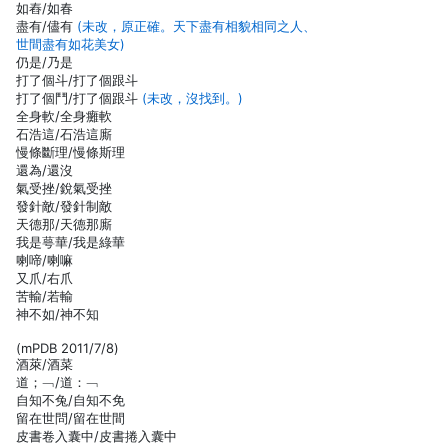
如舂/如春
盡有/儘有
(未改，原正確。天下盡有相貌相同之人、
世間盡有如花美女)
仍是/乃是
打了個斗/打了個跟斗
打了個鬥/打了個跟斗
(未改，沒找到。)
全身軟/全身癱軟
石浩這/石浩這廝
慢條斷理/慢條斯理
還為/還沒
氣受挫/銳氣受挫
發針敵/發針制敵
天德那/天德那廝
我是萼華/我是綠華
喇啼/喇嘛
又爪/右爪
苦輸/若輸
神不如/神不知
(mPDB 2011/7/8)
酒萊/酒菜
道；﹁/道：﹁
自知不兔/自知不免
留在世問/留在世間
皮書卷入囊中/皮書捲入囊中