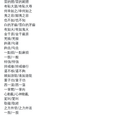
雷的體/雷的屍體
奇恥大孱/奇恥大辱
何幸如之/幸何如之
夷之容/鄙夷之容
也不如/也不知
白的牙齒/雪白的牙齒
有如火/有如鬼火
金千原/金千巖原
兇狼/兇狠
鉤著/勾著
鉤去/勾去
一點煩/一點麻煩
一骰/一般
特強/恃強
持戒修/持戒修行
還不移/還不夠
雖如游龍/進如遊龍
重子功/童子功
西一湯/西一蕩
一掌嚮/一掌向
心動亂/心神動亂
駕叫/驚叫
取礙/取經
之方外登/之力外送
一殷/一股