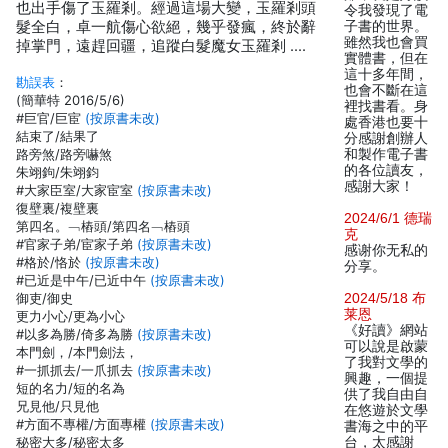
也出手傷了玉羅剎。經過這場大變，玉羅剎頭
令我發現了電
髮全白，卓一航傷心欲絕，幾乎發瘋，終於辭
子書的世界。
雖然我也會買
掉掌門，遠趕回疆，追蹤白髮魔女玉羅剎 ....
實體書，但在
這十多年間，
勘誤表
：
也會不斷在這
(簡華特 2016/5/6)
裡找書看。身
#巨官/巨宦
(按原書未改)
處香港也要十
結束了/結果了
分感謝創辦人
路旁煞/路旁嚇煞
和製作電子書
的各位讀友，
朱翊鉤/朱翊鈞
感謝大家！
#大家臣室/大家宦室
(按原書未改)
復壁裏/複壁裏
2024/6/1 德瑞
第四名。﹁樁頭/第四名﹁樁頭
克
#官家子弟/宦家子弟
(按原書未改)
感谢你无私的
#格於/恪於
(按原書未改)
分享。
#已近是中午/已近中午
(按原書未改)
御吏/御史
2024/5/18 布
莱恩
更力小心/更為小心
《好讀》網站
#以多為勝/倚多為勝
(按原書未改)
可以說是啟蒙
本門劍，/本門劍法，
了我對文學的
#一抓抓去/一爪抓去
(按原書未改)
興趣，一個提
短的名力/短的名為
供了我自由自
兄見他/只見他
在悠遊於文學
#方面不專權/方面專權
(按原書未改)
書海之中的平
秘密大多/秘密太多
台，太感謝