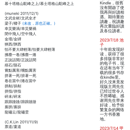
Kindle，很舊
慕十塔格山駝峰之上/慕士塔格山駝峰之上
沒有開啟了使
我再與好讀相
(muneki 2011/12/1)
遇。期待重拾
文武全材/文武全才
讀趣，祝讀趣
梁子/樑子
(未改，原也正確。)
再次重臨好讀
幸災樂渦/幸災樂禍
及各位讀者。
閉中飛人/空中飛人
金壇/金罈
2023/7/18 池
狹西/陝西
子
怕不要大肆輕薄/怕要大肆輕薄
十年前发现好
读，获得了很
拂塵一卷/拂塵一捲
多排版非常好
正說話閒/正說話間
的电子书，现
殞石/隕石
在还有当年下
嘗點厲害/嚐點厲害
载的很多书存
拼著一死/拚著一死
在kindle里。
卷在當中/捲在當中
好久没来竟发
拼剮/拚剮
现版主周先生
拼指/併指
已经过世令人
不胜唏嘘。感
碎未/碎末
谢周先生带来
跟踉蹌蹌/踉踉蹌蹌
好读，给予纷
廝拼/廝拚
繁复杂的网络
龍嘯云/龍嘯雲
一方书香雅
地。
(C.K.Lin 2011/11/9)
票道/稟道
2023/7/14 甲