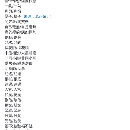
惺忪作態/惺惺作態
一鉤/一勾
利剪/利箭
梁子/樑子
(未改，原正確。)
閉穴厥/閉穴橛
自己毫無/自是毫無
疾的擰豹/疾如擰豹
劍點/劍尖
能移/能夠
探花賊/採花賊
未盡相沒/未盡相投
非同小鄙/非同小可
隱居修/隱居潛修
助拳帥/助拳
胡遙/胡邁
根柢/根底
追遇/連遇
入官/入宮
私魔/祕魔
剔他/剮他
斷文/斯文
緊綢/緊繃
雄寅/雄黃
受他/他受
福不淺/豔福不淺