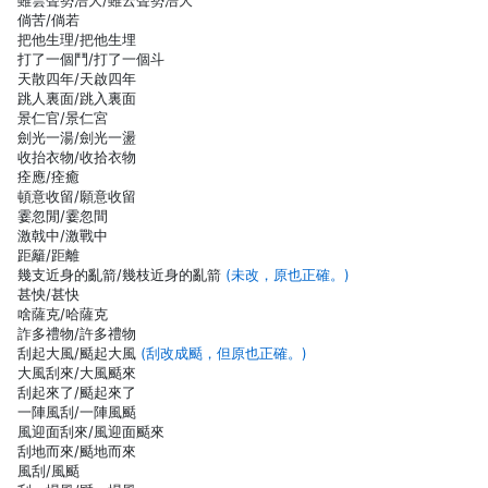
雖雲聲勢浩大/雖云聲勢浩大
倘苦/倘若
把他生理/把他生埋
打了一個鬥/打了一個斗
天散四年/天啟四年
跳人裏面/跳入裏面
景仁官/景仁宮
劍光一湯/劍光一盪
收抬衣物/收拾衣物
痊應/痊癒
頓意收留/願意收留
霎忽閒/霎忽間
激戟中/激戰中
距籬/距離
幾支近身的亂箭/幾枝近身的亂箭
(未改，原也正確。)
甚怏/甚快
啥薩克/哈薩克
詐多禮物/許多禮物
刮起大風/颳起大風
(刮改成颳，但原也正確。)
大風刮來/大風颳來
刮起來了/颳起來了
一陣風刮/一陣風颳
風迎面刮來/風迎面颳來
刮地而來/颳地而來
風刮/風颳