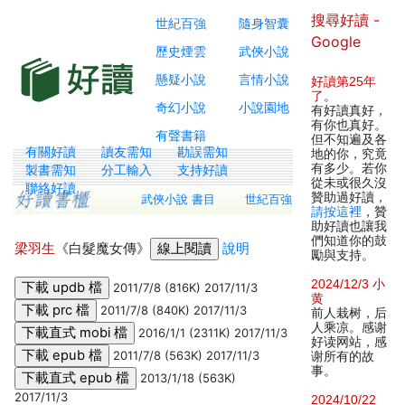
搜尋好讀 -
世紀百強
隨身智囊
Google
歷史煙雲
武俠小說
懸疑小說
言情小說
好讀第25年
了
。
奇幻小說
小說園地
有好讀真好，
有你也真好。
有聲書籍
但不知遍及各
有關好讀
讀友需知
勘誤需知
地的你，究竟
有多少。若你
製書需知
分工輸入
支持好讀
從未或很久沒
聯絡好讀
贊助過好讀，
武俠小說 書目
世紀百強
請按這裡
，贊
助好讀也讓我
們知道你的鼓
梁羽生
《白髮魔女傳》
說明
勵與支持。
2024/12/3 小
2011/7/8 (816K) 2017/11/3
黄
2011/7/8 (840K) 2017/11/3
前人栽树，后
人乘凉。感谢
2016/1/1 (2311K) 2017/11/3
好读网站，感
2011/7/8 (563K) 2017/11/3
谢所有的故
事。
2013/1/18 (563K)
2017/11/3
2024/10/22