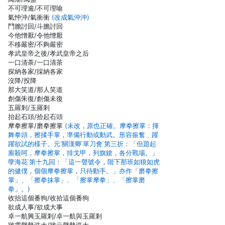
不可理逾/不可理喻
氣忡沖/氣衝衝
(改成氣沖沖)
鬥膽討回/斗膽討回
今他憎厭/令他憎厭
不移嚴密/不夠嚴密
孝武皇帝之後/孝武皇帝之后
一口清荼/一口清茶
探納各家/採納各家
沒降/投降
那大笑道/那人笑道
創傷朱復/創傷未復
五羅剎/玉羅剎
抬起石頭/拾起石頭
摩拳擦掌/磨拳擦掌
(未改，原也正確。摩拳擦掌：揮
舞拳頭，擦揉手掌，準備行動或動武。形容振奮﹑躍
躍欲試的樣子。元˙關漢卿˙單刀會˙第三折：「但題起
廝殺呵，摩拳擦掌，排戈甲，列旗鎗，各分戰場。」
孽海花˙第十九回：「這一聲號令，階下那班如狼如虎
的健僕，個個摩拳擦掌，只待動手。」亦作「磨拳擦
掌」、「擦拳抹掌」、「擦掌摩拳」、「擦掌磨
拳」。)
收抬這個番狗/收拾這個番狗
欲成人事/欲成大事
卓一航興玉羅剎/卓一航與玉羅剎