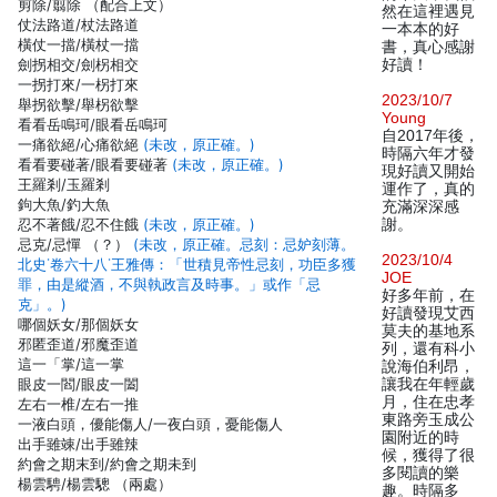
剪除/翦除 （配合上文）
然在這裡遇見
仗法路道/杖法路道
一本本的好
橫仗一擋/橫杖一擋
書，真心感謝
劍拐相交/劍柺相交
好讀！
一拐打來/一柺打來
2023/10/7
舉拐欲擊/舉柺欲擊
Young
看看岳鳴珂/眼看岳鳴珂
自2017年後，
一痛欲絕/心痛欲絕
(未改，原正確。)
時隔六年才發
看看要碰著/眼看要碰著
(未改，原正確。)
現好讀又開始
王羅剎/玉羅剎
運作了，真的
鉤大魚/釣大魚
充滿深深感
忍不著餓/忍不住餓
(未改，原正確。)
謝。
忌克/忌憚 （？）
(未改，原正確。忌刻：忌妒刻薄。
2023/10/4
北史˙卷六十八˙王雅傳：「世積見帝性忌刻，功臣多獲
JOE
罪，由是縱酒，不與執政言及時事。」或作「忌
好多年前，在
克」。)
好讀發現艾西
哪個妖女/那個妖女
莫夫的基地系
邪匿歪道/邪魔歪道
列，還有科小
這一「掌/這一掌
說海伯利昂，
眼皮一閻/眼皮一闔
讓我在年輕歲
月，住在忠孝
左右一椎/左右一推
東路旁玉成公
一液白頭，優能傷人/一夜白頭，憂能傷人
園附近的時
出手雖竦/出手雖辣
候，獲得了很
約會之期末到/約會之期未到
多閱讀的樂
楊雲騁/楊雲驄 （兩處）
趣。時隔多