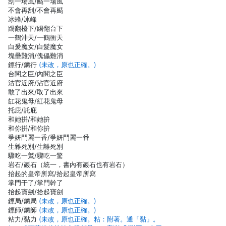
刮一場風/颳一場風
不會再刮/不會再颳
冰蜂/冰峰
踢翻檯下/踢翻台下
一鶴沖天/一鶴衝天
白爰魔女/白髮魔女
塊壘難消/傀儡難消
鏢行/鑣行
(未改，原也正確。)
台閣之臣/內閣之臣
沽官近府/沾官近府
敢了出來/取了出來
缸花鬼母/紅花鬼母
托庇/託庇
和她拼/和她拚
和你拼/和你拚
爭妍鬥麗一香/爭妍鬥麗一番
生雜死別/生離死別
驟吃一鷲/驟吃一驚
岩石/巖石（統一，書內有巖石也有岩石）
抬起的皇帝所寫/拾起皇帝所寫
掌門干了/掌門幹了
抬起寶劍/拾起寶劍
鏢局/鑣局
(未改，原也正確。)
鏢師/鑣師
(未改，原也正確。)
粘力/黏力
(未改，原也正確。粘：附著。通「黏」。