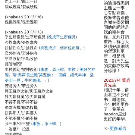
而上一紅/面上一紅
的論壇得悉網
製成幾塊/裂成幾塊
主離世一事，
心有點哀傷，
(khaisuan 2011/11/6)
後悔未曾跟他
傀儡難消/塊壘難消
言謝在學習期
間他的網站是
(khaisuan 2011/11/3)
我的精神食
乎生所僅見/生平所僅見
(改成平生所僅見)
糧。見到好讀
重啟，有心人
今旗拿去/令旗拿去
延續好讀網站
拼捨性命/拚捨性命
(拼改成拚，但原也正確。)
的營運和更
官外約有/宮外約有
新，很是感
早點收抬/早點收拾
激，對周先生
經管/經營
的貢獻亦致萬
丰神俊朗/豐神俊朗
(未改，原正確。丰神：美好的神
分感謝！
態。清˙洪昇˙長生殿˙第五齣：「回瞬，絕代丰神，猛
令咱一見，半晌銷魂。」)
2023/7/4 葉扁
舟先生
苦是旁人/若是旁人
相识十年，前
興玉羅剎比劍/與玉羅剎比劍
面看过不少好
餘力斬群魔/余力斬群魔
书，谢谢你。
不得不拼/不得不拚
今年时间更多
頗為沒機/頗為投機
了，希望在
拼與那人/拚與那人
haodoo度过
不能不拼/不能不拚
更好的年华。
張三丰/張三豐
(未改，原正確。)
>>
更多感言
一沒足/一投足
闖湯/闖盪