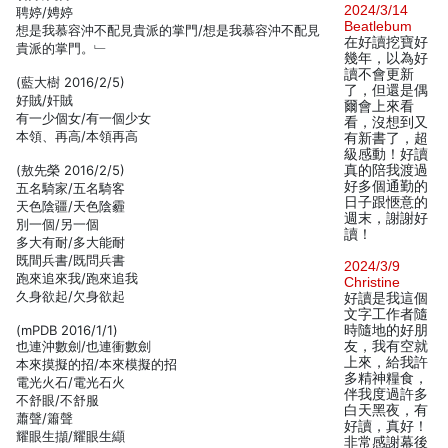
2024/3/14
聘婷/娉婷
Beatlebum
想是我慕容沖不配見貴派的掌門/想是我慕容沖不配見
在好讀挖寶好
貴派的掌門。﹂
幾年，以為好
讀不會更新
(藍大樹 2016/2/5)
了，但還是偶
好賊/奸賊
爾會上來看
有一少個女/有一個少女
看，沒想到又
本領、再高/本領再高
有新書了，超
級感動！好讀
(敖先榮 2016/2/5)
真的陪我渡過
好多個通勤的
五名騎家/五名騎客
日子跟愜意的
天色陰疆/天色陰霾
週末，謝謝好
別一個/另一個
讀！
多大有耐/多大能耐
既間兵書/既問兵書
2024/3/9
跑來追來我/跑來追我
Christine
久身欲起/欠身欲起
好讀是我這個
文字工作者隨
(mPDB 2016/1/1)
時隨地的好朋
也連沖數劍/也連衝數劍
友，我有空就
上來，給我許
本來摸擬的招/本來模擬的招
多精神糧食，
電光火石/電光石火
伴我度過許多
不舒眼/不舒服
白天黑夜，有
蕭聲/簫聲
好讀，真好！
耀眼生擷/耀眼生纈
非常感謝幕後