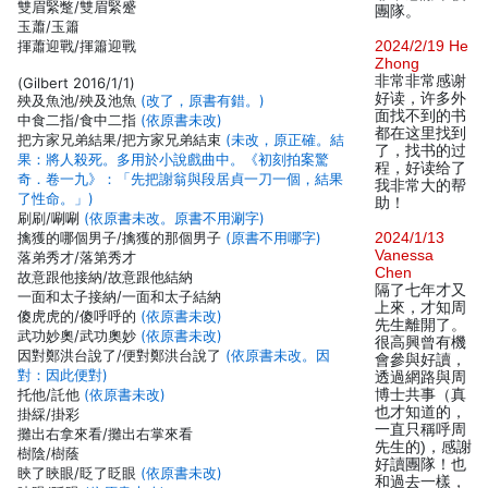
雙眉緊蹩/雙眉緊蹙
團隊。
玉蕭/玉簫
揮蕭迎戰/揮簫迎戰
2024/2/19 He
Zhong
非常非常感谢
(Gilbert 2016/1/1)
好读，许多外
殃及魚池/殃及池魚
(改了，原書有錯。)
面找不到的书
中食二指/食中二指
(依原書未改)
都在这里找到
把方家兄弟結果/把方家兄弟結束
(未改，原正確。結
了，找书的过
果：將人殺死。多用於小說戲曲中。《初刻拍案驚
程，好读给了
奇．卷一九》：「先把謝翁與段居貞一刀一個，結果
我非常大的帮
了性命。」)
助！
刷刷/唰唰
(依原書未改。原書不用涮字)
擒獲的哪個男子/擒獲的那個男子
(原書不用哪字)
2024/1/13
Vanessa
落弟秀才/落第秀才
Chen
故意跟他接納/故意跟他結納
隔了七年才又
一面和太子接納/一面和太子結納
上來，才知周
傻虎虎的/傻呼呼的
(依原書未改)
先生離開了。
武功妙奧/武功奧妙
(依原書未改)
很高興曾有機
因對鄭洪台說了/便對鄭洪台說了
(依原書未改。因
會參與好讀，
對：因此便對)
透過網路與周
托他/託他
(依原書未改)
博士共事（真
也才知道的，
掛綵/掛彩
一直只稱呼周
攤出右拿來看/攤出右掌來看
先生的)，感謝
樹陰/樹蔭
好讀團隊！也
䀹了䀹眼/眨了眨眼
(依原書未改)
和過去一樣，