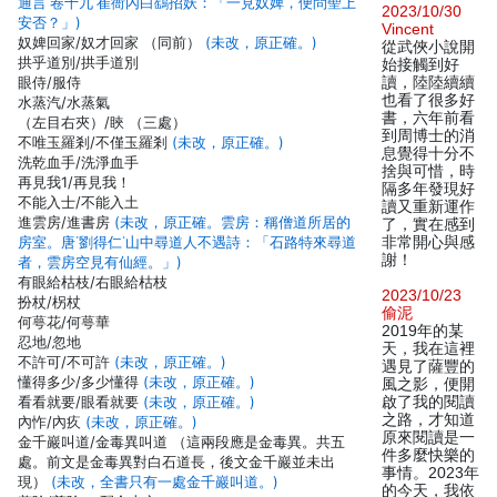
通言˙卷十九˙崔衙內白鷂招妖：「一見奴婢，便問聖上
2023/10/30
安否？」)
Vincent
奴婢回家/奴才回家 （同前）
(未改，原正確。)
從武俠小說開
拱乎道別/拱手道別
始接觸到好
眼侍/服侍
讀，陸陸續續
也看了很多好
水蒸汽/水蒸氣
書，六年前看
（左目右夾）/䀹 （三處）
到周博士的消
不唯玉羅剎/不僅玉羅剎
(未改，原正確。)
息覺得十分不
洗乾血手/洗淨血手
捨與可惜，時
再見我1/再見我！
隔多年發現好
不能入士/不能入土
讀又重新運作
進雲房/進書房
(未改，原正確。雲房：稱僧道所居的
了，實在感到
房室。唐˙劉得仁˙山中尋道人不遇詩：「石路特來尋道
非常開心與感
謝！
者，雲房空見有仙經。」)
有眼給枯枝/右眼給枯枝
2023/10/23
扮杖/柺杖
偷泥
何萼花/何萼華
2019年的某
忍地/忽地
天，我在這裡
不許可/不可許
(未改，原正確。)
遇見了薩豐的
懂得多少/多少懂得
(未改，原正確。)
風之影，便開
看看就要/眼看就要
(未改，原正確。)
啟了我的閱讀
之路，才知道
內怍/內疚
(未改，原正確。)
原來閱讀是一
金千巖叫道/金毒異叫道 （這兩段應是金毒異。共五
件多麼快樂的
處。前文是金毒異對白石道長，後文金千巖並未出
事情。2023年
現）
(未改，全書只有一處金千巖叫道。)
的今天，我依