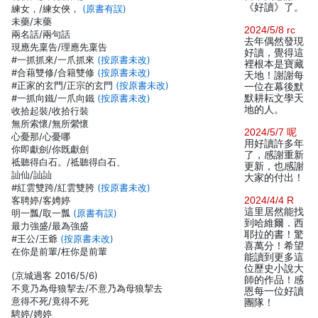
《好讀》了。
練女，/練女俠，
(原書有誤)
未藥/末藥
2024/5/8 rc
兩名話/兩句話
去年偶然發現
現應先稟告/理應先稟告
好讀，覺得這
#一抓抓來/一爪抓來
(按原書未改)
裡根本是寶藏
#合藉雙修/合籍雙修
(按原書未改)
天地！謝謝每
#正家的玄門/正宗的玄門
(按原書未改)
一位在幕後默
#一抓向鐵/一爪向鐵
(按原書未改)
默耕耘文學天
地的人。
收拾起裝/收拾行裝
無所索懷/無所縈懷
2024/5/7 呢
心憂那/心憂哪
用好讀許多年
你即獻劍/你既獻劍
了，感謝重新
祗聽得白石。/祗聽得白石、
更新，也感謝
訕仙/訕訕
大家的付出！
#紅雲雙跨/紅雲雙胯
(按原書未改)
客聘婷/客娉婷
2024/4/4 R
這里居然能找
明一瓢/取一瓢
(原書有誤)
到哈維爾．西
最力強盛/最為強盛
耶拉的書！驚
#王公/王爺
(按原書未改)
喜萬分！希望
在你是前輩/枉你是前輩
能讀到更多這
位歷史小說大
(京城過客 2016/5/6)
師的作品！感
不竟乃為母狼挈去/不意乃為母狼挈去
恩每一位好讀
意得不死/竟得不死
團隊！
騁婷/娉婷