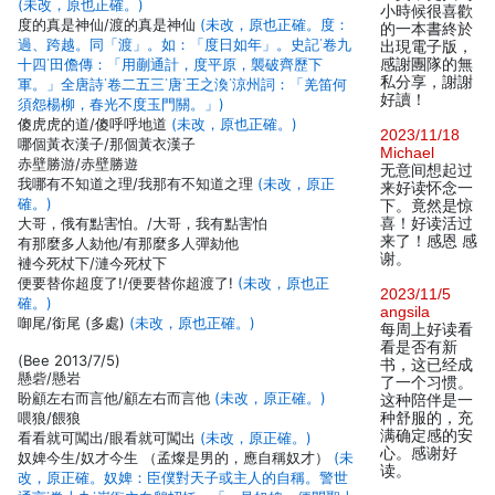
(未改，原也正確。)
小時候很喜歡
度的真是神仙/渡的真是神仙
(未改，原也正確。度：
的一本書終於
過、跨越。同「渡」。如：「度日如年」。史記˙卷九
出現電子版，
十四˙田儋傳：「用蒯通計，度平原，襲破齊歷下
感謝團隊的無
私分享，謝謝
軍。」全唐詩˙卷二五三˙唐˙王之渙˙涼州詞：「羌笛何
好讀！
須怨楊柳，春光不度玉門關。」)
傻虎虎的道/傻呼呼地道
(未改，原也正確。)
2023/11/18
哪個黃衣漢子/那個黃衣漢子
Michael
赤壁勝游/赤壁勝遊
无意间想起过
我哪有不知道之理/我那有不知道之理
(未改，原正
来好读怀念一
確。)
下。竟然是惊
大哥，俄有點害怕。/大哥，我有點害怕
喜！好读活过
来了！感恩 感
有那麼多人劾他/有那麼多人彈劾他
谢。
褳今死杖下/漣今死杖下
便要替你超度了!/便要替你超渡了!
(未改，原也正
2023/11/5
確。)
angsila
啣尾/銜尾 (多處)
(未改，原也正確。)
每周上好读看
看是否有新
(Bee 2013/7/5)
书，这已经成
懸砦/懸岩
了一个习惯。
盼顧左右而言他/顧左右而言他
(未改，原正確。)
这种陪伴是一
喂狼/餵狼
种舒服的，充
满确定感的安
看看就可闖出/眼看就可闖出
(未改，原正確。)
心。感谢好
奴婢今生/奴才今生 （孟燦是男的，應自稱奴才）
(未
读。
改，原正確。奴婢：臣僕對天子或主人的自稱。警世