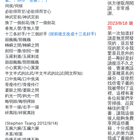
篡。」亦作「登基」。)
供方便取用閱
伺俟/伺候
讀，非常感
必欲得而甘/必欲得而甘心
謝。
神武官前/神武宮前
換了一個劍花/挽了一個劍花
2023/8/18 璐
沓無人聲/杳無人聲
羽
第一次知道好
十三各好手/十三個好手
(按前後文改成十三名好手)
讀是無意間發
巔巍巍/顫巍巍
現的，並且發
轉瞬之閒/轉瞬之間
現的那天令我
劍招一撒/劍招一撤
驚喜且意外的
玉羅剎遁/玉羅剎道
是—剛好是好
巔巔巍巍/顫顫巍巍
讀復活不久之
小心冀冀/小心翼翼
後，覺著應該
半文半式的比武/半文半武的比試(閱文即知)
是某種莫名的
緣分，促使想
口中焦喝/口中焦渴
找些電子書的
骨瘦伶打/骨瘦伶仃
我被帶到了這
霎眼之閒/霎眼之間
裡。這裡有著
釣光一閃/鉤光一閃
各位前輩們辛
晦明師/晦明禪師
苦掃描、品質
有手一揚/右手一揚
極佳的電子
碎萬段/碎屍萬段
書，讓我這個
後人能夠免費
(Stephen Tsang 2012/9/14)
享用這些書
五腕六腑/五臟六腑
籍，十分感激
前人的努力讓
木葉/樹葉
我成了書籍的
尚嫌不移/尚嫌不夠