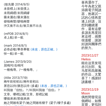
會再運作了。
(敖先榮 2014/9/5)
今年為老父親
未曾樸上/未曾撲上
添購電子閱讀
未雨綢纓/未雨綢繆
器，抱著試一
藥未灑在/藥末灑在
試的心情再度
僻啪兩聲/噼啪兩聲
連上好讀，沒
想到繼續運
沖又衝不出去/衝又衝不出去
作，還有這麼
多讀友再度回
(mPDB 2014/8/1)
來這裡，感覺
卓上航/卓一航
很溫暖，謝謝
好讀與團隊們
(mark 2014/8/1)
的努力。
必恭必敬/畢恭畢敬
(未改，原也正確。)
悼一航/卓一航
2023/11/27
Helios
(James 2013/9/20)
能在这里发现
屈鳴珂/岳鳴珂
赤川次郎、鬼
一種侮辱。/一種侮辱。」
马星和高羅佩
的作品，太驚
(Allie 2013/7/19)
喜了！感謝好
兩年前初初出/兩年前初出
讀書櫃！
屏息以待/摒息以待 (多處)
(未改，原也正確。)
2023/11/19
叫我做『伯怕』？/叫我叫我做『伯伯』？
Moon
文章。哪裡記載/文章。那裡記載
偶然間發現這
哪個弟弟/那個弟弟
個網站，如獲
她之間雖有梁子/她之間雖有樑子 (梁子/樑子多處)
至寶，更找到