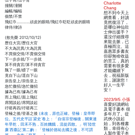
伍子肯/伍子胥
Charlotte
撞關/潼關
Chang
編幅/蝙蝠
想不到今天上
個禁/不禁
網查看，好讀
飛紅巾…………頑皮的眼睛/飛紅巾眨眨頑皮的眼睛
竟然復活了，
律侍/律詩
是哪位神仙壯
士伸出援手？
還沒仔細搜尋
(敖先榮 2012/10/12)
來龍去脈，已
歷任大宮/歷任大官
喜極而泣。這
不大為詫異/大為詫異
嘉惠眾多書友
不買個交情/不賣個交情
但卻無啥收益
下一步步就/下一步就
的苦工，真的
算不得貪宮/算不得貪官
需要有很多愛
飄了一眼/瞟了一眼
才能繼續下
竟自下山/逕自下山
去，祝福新版
主，謝謝您！
祟告皇上/崇告皇上
好人一生平
急忙撒招/急忙撤招
安！
據為已有/據為己有
而上飛紅/面上飛紅
2023/9/5 小張
席閒談起/席間談起
喜愛好讀網站
吁嗟再四/吁嗟再三
及電子書本 很
登極之後/登基之後
(未改，原也正確。登極：皇帝即
多年月了。從
位。五代史平話˙梁史˙卷上：「自僖宗登極後，關東連
武俠小說起
始，到各種書
年旱乾，田禾不熟，百姓饑餓，流徙四散。」明˙陸世
類，幸得有心
廉˙西臺記˙第二齣：「登極於德祐去國之後，不可謂
人製作電子本