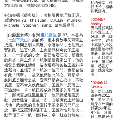
處、敖先榮勘誤7處、藍大樹勘誤3處、京城過
私的分享，伴
客勘誤5處、簡華特勘誤25處。
我成长，感动
到我泪流。
好讀書櫃《經典版》，美格騰再整理校正過。
2024/9/7
感謝Wen Yu、khaisuan、C.K.Lin、muneki、
Ashley
Michelle、Stephen Tsang、敖先榮勘誤。
因為尋找高陽
的小說知道了
《白髮魔女傳》名列
世紀百強
第 87。本書為
好讀，也已經
《七劍下天山》
的前傳，但本身故事又可獨立
十年了。好讀
成篇。時間是明末萬曆、永曆年間，太監魏忠
上高陽的小說
也慢慢地持續
賢亂政，迫害忠良。主角是武林奇女子玉羅
更新，越來越
剎，二十多歲的少女，卻已名震江湖，是西北
全，而且質量
的劇盜；男主角卓一航則是個貴家公子，他的
上佳，值得珍
祖父是個卸任總督，告老還鄉時曾被玉羅剎攔
藏。感謝好
途截劫，並傷了卓一航的一位同門。也是合當
讀！感謝校對
者！
有此「情孽」，後來他們彼此傾心。可是卓一
航到底是顯貴之後，愛意只是存在心中，不敢
2024/6/14
表露，更不肯入伙做強盜，玉羅剎一怒而去。
Skelen
再過幾年，卓一航已經成為武當派的掌門弟
第一次知道好
子，那就更加阻難重重了。他們經過幾度悲
讀是在2011
年，還記得那
歡，幾番離合，最後一次，白髮魔女上武當山
時身在外國的
找他，武當派的長老囿於宗派之見與門戶之
我要找<那些
念，要把玉羅剎驅逐下山，玉羅剎性烈如火，
年>是十分困
動手傷了卓一航一個師叔，卓一航迫於無奈，
難，就是好讀