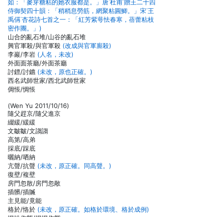
如：「麥芽糖粘的她衣服都是。」唐˙杜甫˙贈王二十四
侍御契四十韻：「稍稍息勞筋，網聚粘圓鯽。」宋˙王
禹偁˙杏花詩七首之一：「紅芳紫萼怯春寒，蓓蕾粘枝
密作團。」)
山合的亂石堆/山谷的亂石堆
興官軍殺/與官軍殺
(改成與官軍廝殺)
李巖/李岩
(人名，未改)
外面面茶廳/外面茶廳
討鏢/討鑣
(未改，原也正確。)
西名武師世家/西北武師世家
倜悵/惆悵
(Wen Yu 2011/10/16)
隨父趕京/隨父進京
綴緩/緩緩
文皺皺/文謅謅
高第/高弟
採底/踩底
曬納/哂納
亢聲/抗聲
(未改，原正確。同高聲。)
復壁/複壁
房門忽散/房門忽敞
插髒/插贓
主見能/竟能
格於/恪於
(未改，原正確。如格於環境、格於成例)