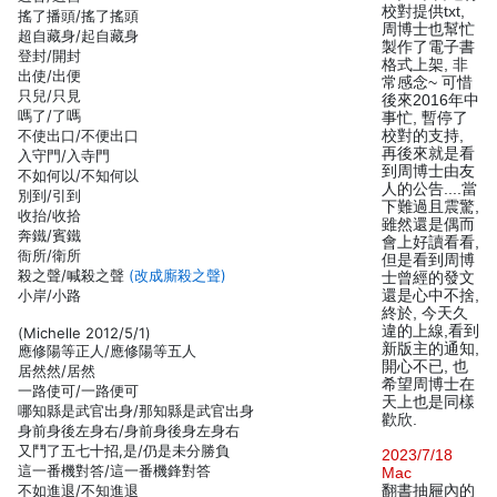
校對提供txt,
搖了播頭/搖了搖頭
周博士也幫忙
超自藏身/起自藏身
製作了電子書
登封/開封
格式上架, 非
出使/出便
常感念~ 可惜
只兒/只見
後來2016年中
嗎了/了嗎
事忙, 暫停了
不使出口/不便出口
校對的支持,
再後來就是看
入守門/入寺門
到周博士由友
不如何以/不知何以
人的公告....當
別到/引到
下難過且震驚,
收抬/收拾
雖然還是偶而
奔鐵/賓鐵
會上好讀看看,
衙所/衛所
但是看到周博
殺之聲/喊殺之聲
(改成廝殺之聲)
士曾經的發文
小岸/小路
還是心中不捨,
終於, 今天久
違的上線,看到
(Michelle 2012/5/1)
新版主的通知,
應修陽等正人/應修陽等五人
開心不已, 也
居然然/居然
希望周博士在
一路使可/一路便可
天上也是同樣
哪知縣是武官出身/那知縣是武官出身
歡欣.
身前身後左身右/身前身後身左身右
又鬥了五七十招,是/仍是未分勝負
2023/7/18
這一番機對答/這一番機鋒對答
Mac
不如進退/不知進退
翻書抽屜內的