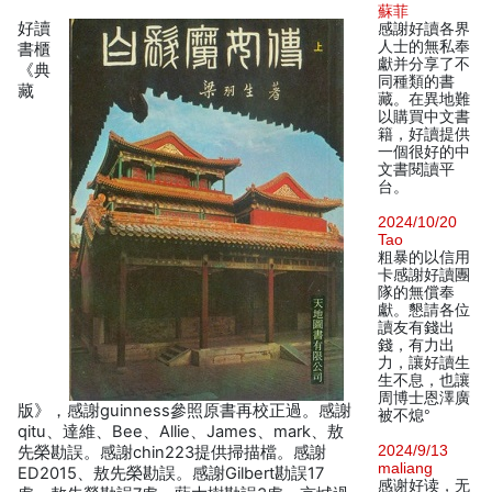
蘇菲
好讀
感謝好讀各界
人士的無私奉
書櫃
獻并分享了不
《典
同種類的書
藏
藏。在異地難
以購買中文書
籍，好讀提供
一個很好的中
文書閱讀平
台。
2024/10/20
Tao
粗暴的以信用
卡感謝好讀團
隊的無償奉
獻。懇請各位
讀友有錢出
錢，有力出
力，讓好讀生
生不息，也讓
周博士恩澤廣
版》，感謝guinness參照原書再校正過。感謝
被不熄°
qitu、達維、Bee、Allie、James、mark、敖
2024/9/13
先榮勘誤。感謝chin223提供掃描檔。感謝
maliang
ED2015、敖先榮勘誤。感謝Gilbert勘誤17
感谢好读，无