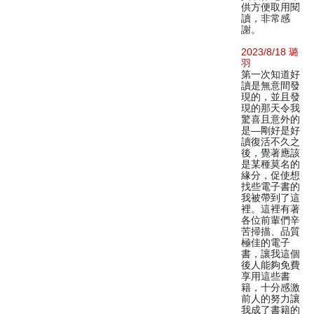
供方便取用閱
讀，非常感
謝。
2023/8/18 璐
羽
第一次知道好
讀是無意間發
現的，並且發
現的那天令我
驚喜且意外的
是—剛好是好
讀復活不久之
後，覺著應該
是某種莫名的
緣分，促使想
找些電子書的
我被帶到了這
裡。這裡有著
各位前輩們辛
苦掃描、品質
極佳的電子
書，讓我這個
後人能夠免費
享用這些書
籍，十分感激
前人的努力讓
我成了書籍的