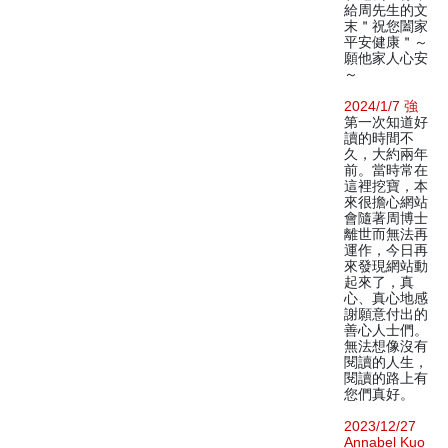
給周先生的文
末＂祝您闔家
平安健康＂～
願他家人心安
～
2024/1/7 強
第一次知道好
讀的時間不
久，大約兩年
前。當時常在
這裡挖寶，本
來很擔心網站
會隨著周博士
離世而無法再
運作，今日再
來發現網站動
起來了，真
心、真心地感
謝願意付出的
善心人士們。
無法想像沒有
閱讀的人生，
閱讀的路上有
您們真好。
2023/12/27
Annabel Kuo