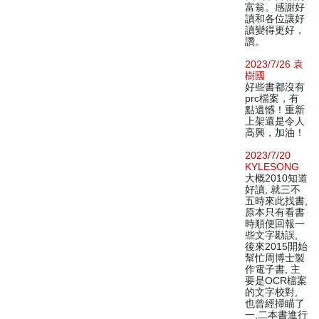
富翁。感謝好
讀和各位讓好
讀變得更好，
讚。
2023/7/26 袁
樹國
好些書都沒有
prc檔案，有
點遺憾！重新
上架還是令人
高興，加油！
2023/7/20
KYLESONG
大概2010知道
好讀, 就三不
五時來此找書,
原本只有看書
時順便回報一
些文字勘誤,
後來2015開始
幫忙周博士製
作電子書, 主
要是OCR檔案
的文字校對,
也曾經掃瞄了
一,二本書進行