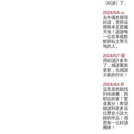
《好讀》了。
2024/5/8 rc
去年偶然發現
好讀，覺得這
裡根本是寶藏
天地！謝謝每
一位在幕後默
默耕耘文學天
地的人。
2024/5/7 呢
用好讀許多年
了，感謝重新
更新，也感謝
大家的付出！
2024/4/4 R
這里居然能找
到哈維爾．西
耶拉的書！驚
喜萬分！希望
能讀到更多這
位歷史小說大
師的作品！感
恩每一位好讀
團隊！