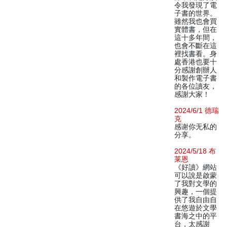
令我發現了電
子書的世界。
雖然我也會買
實體書，但在
這十多年間，
也會不斷在這
裡找書看。身
處香港也要十
分感謝創辦人
和製作電子書
的各位讀友，
感謝大家！
2024/6/1 德瑞
克
感谢你无私的
分享。
2024/5/18 布
莱恩
《好讀》網站
可以說是啟蒙
了我對文學的
興趣，一個提
供了我自由自
在悠遊於文學
書海之中的平
台，太感謝