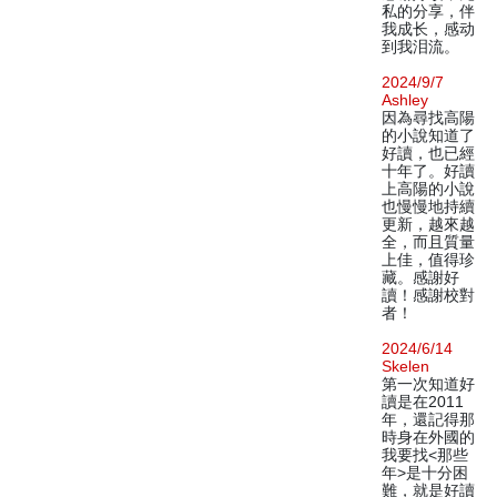
私的分享，伴
我成长，感动
到我泪流。
2024/9/7
Ashley
因為尋找高陽
的小說知道了
好讀，也已經
十年了。好讀
上高陽的小說
也慢慢地持續
更新，越來越
全，而且質量
上佳，值得珍
藏。感謝好
讀！感謝校對
者！
2024/6/14
Skelen
第一次知道好
讀是在2011
年，還記得那
時身在外國的
我要找<那些
年>是十分困
難，就是好讀