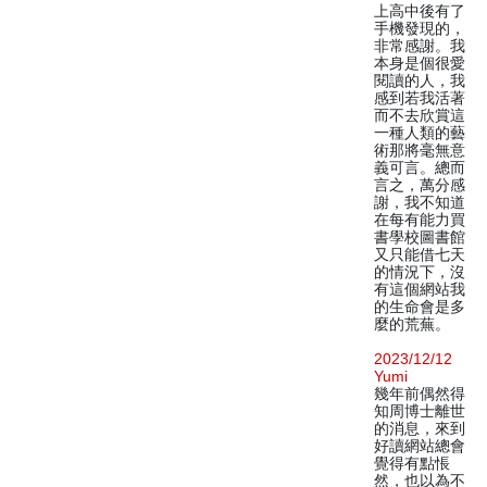
上高中後有了
手機發現的，
非常感謝。我
本身是個很愛
閱讀的人，我
感到若我活著
而不去欣賞這
一種人類的藝
術那將毫無意
義可言。總而
言之，萬分感
謝，我不知道
在每有能力買
書學校圖書館
又只能借七天
的情況下，沒
有這個網站我
的生命會是多
麼的荒蕪。
2023/12/12
Yumi
幾年前偶然得
知周博士離世
的消息，來到
好讀網站總會
覺得有點悵
然，也以為不