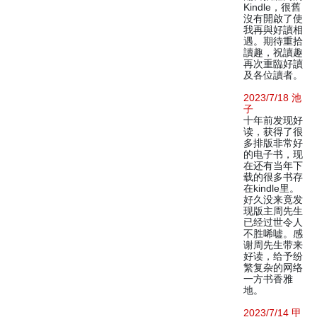
Kindle，很舊
沒有開啟了使
我再與好讀相
遇。期待重拾
讀趣，祝讀趣
再次重臨好讀
及各位讀者。
2023/7/18 池
子
十年前发现好
读，获得了很
多排版非常好
的电子书，现
在还有当年下
载的很多书存
在kindle里。
好久没来竟发
现版主周先生
已经过世令人
不胜唏嘘。感
谢周先生带来
好读，给予纷
繁复杂的网络
一方书香雅
地。
2023/7/14 甲