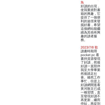
魚
好讀的出現，
使我重措對書
籍的興趣，它
提供了一個便
利的途徑來發
掘好書，希望
這個網站能繼
續為其他有興
趣的讀者服
務。
2023/7/8 歌
讀書時期用
pocket pc 看
書持資源發現
了好讀，然後
好讀一直陪伴
我至大學畢業
然後踏足社
會。雖然工作
事忙，但是上
好讀網閒逛看
黃河散文已成
一種習慣，直
至發現好讀不
再更新，繼而
停站，再從別