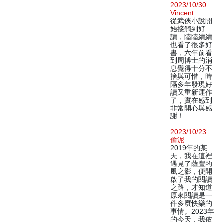
2023/10/30
Vincent
從武俠小說開
始接觸到好
讀，陸陸續續
也看了很多好
書，六年前看
到周博士的消
息覺得十分不
捨與可惜，時
隔多年發現好
讀又重新運作
了，實在感到
非常開心與感
謝！
2023/10/23
偷泥
2019年的某
天，我在這裡
遇見了薩豐的
風之影，便開
啟了我的閱讀
之路，才知道
原來閱讀是一
件多麼快樂的
事情。2023年
的今天，我依