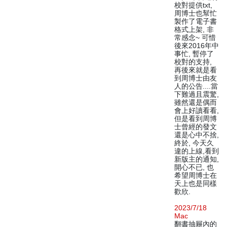
校對提供txt,
周博士也幫忙
製作了電子書
格式上架, 非
常感念~ 可惜
後來2016年中
事忙, 暫停了
校對的支持,
再後來就是看
到周博士由友
人的公告....當
下難過且震驚,
雖然還是偶而
會上好讀看看,
但是看到周博
士曾經的發文
還是心中不捨,
終於, 今天久
違的上線,看到
新版主的通知,
開心不已, 也
希望周博士在
天上也是同樣
歡欣.
2023/7/18
Mac
翻書抽屜內的