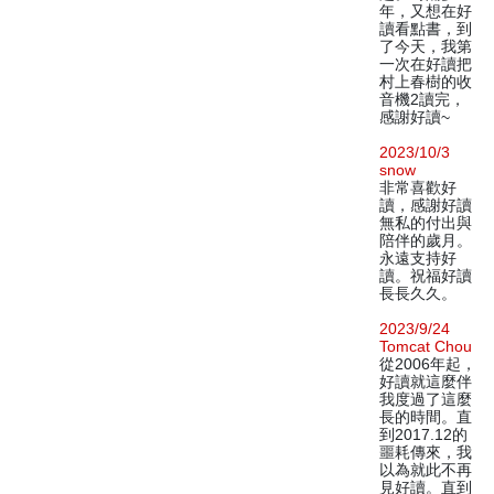
年，又想在好
讀看點書，到
了今天，我第
一次在好讀把
村上春樹的收
音機2讀完，
感謝好讀~
2023/10/3
snow
非常喜歡好
讀，感謝好讀
無私的付出與
陪伴的歲月。
永遠支持好
讀。祝福好讀
長長久久。
2023/9/24
Tomcat Chou
從2006年起，
好讀就這麼伴
我度過了這麼
長的時間。直
到2017.12的
噩耗傳來，我
以為就此不再
見好讀。直到