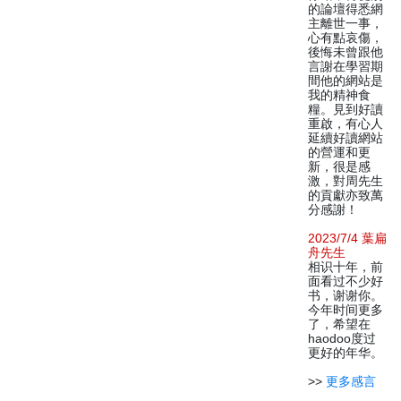
的論壇得悉網
主離世一事，
心有點哀傷，
後悔未曾跟他
言謝在學習期
間他的網站是
我的精神食
糧。見到好讀
重啟，有心人
延續好讀網站
的營運和更
新，很是感
激，對周先生
的貢獻亦致萬
分感謝！
2023/7/4 葉扁
舟先生
相识十年，前
面看过不少好
书，谢谢你。
今年时间更多
了，希望在
haodoo度过
更好的年华。
>>
更多感言