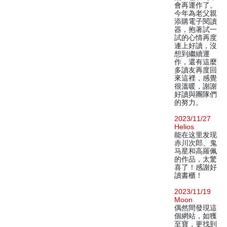
會再運作了。
今年為老父親
添購電子閱讀
器，抱著試一
試的心情再度
連上好讀，沒
想到繼續運
作，還有這麼
多讀友再度回
來這裡，感覺
很溫暖，謝謝
好讀與團隊們
的努力。
2023/11/27
Helios
能在这里发现
赤川次郎、鬼
马星和高羅佩
的作品，太驚
喜了！感謝好
讀書櫃！
2023/11/19
Moon
偶然間發現這
個網站，如獲
至寶，更找到