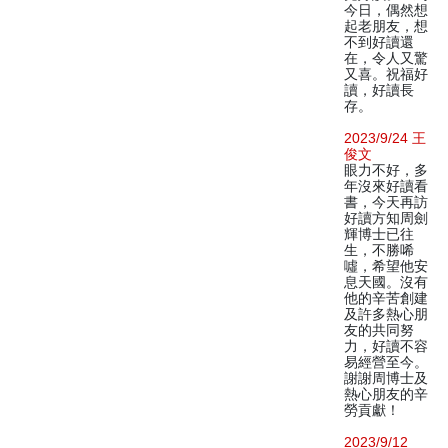
今日，偶然想
起老朋友，想
不到好讀還
在，令人又驚
又喜。祝福好
讀，好讀長
存。
2023/9/24 王
俊文
眼力不好，多
年沒來好讀看
書，今天再訪
好讀方知周劍
輝博士已往
生，不勝唏
噓，希望他安
息天國。沒有
他的辛苦創建
及許多熱心朋
友的共同努
力，好讀不容
易經營至今。
謝謝周博士及
熱心朋友的辛
勞貢獻！
2023/9/12