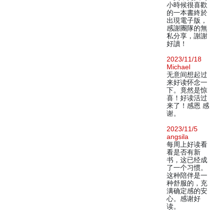
小時候很喜歡
的一本書終於
出現電子版，
感謝團隊的無
私分享，謝謝
好讀！
2023/11/18
Michael
无意间想起过
来好读怀念一
下。竟然是惊
喜！好读活过
来了！感恩 感
谢。
2023/11/5
angsila
每周上好读看
看是否有新
书，这已经成
了一个习惯。
这种陪伴是一
种舒服的，充
满确定感的安
心。感谢好
读。