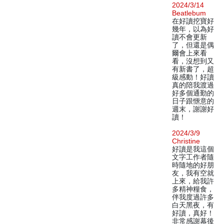
2024/3/14
Beatlebum
在好讀挖寶好
幾年，以為好
讀不會更新
了，但還是偶
爾會上來看
看，沒想到又
有新書了，超
級感動！好讀
真的陪我渡過
好多個通勤的
日子跟愜意的
週末，謝謝好
讀！
2024/3/9
Christine
好讀是我這個
文字工作者隨
時隨地的好朋
友，我有空就
上來，給我許
多精神糧食，
伴我度過許多
白天黑夜，有
好讀，真好！
非常感謝幕後