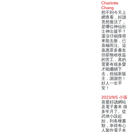
Charlotte
Chang
想不到今天上
網查看，好讀
竟然復活了，
是哪位神仙壯
士伸出援手？
還沒仔細搜尋
來龍去脈，已
喜極而泣。這
嘉惠眾多書友
但卻無啥收益
的苦工，真的
需要有很多愛
才能繼續下
去，祝福新版
主，謝謝您！
好人一生平
安！
2023/9/5 小張
喜愛好讀網站
及電子書本 很
多年月了。從
武俠小說起
始，到各種書
類，幸得有心
人製作電子本