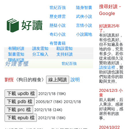
搜尋好讀 -
世紀百強
隨身智囊
Google
歷史煙雲
武俠小說
懸疑小說
言情小說
好讀第25年
了
。
奇幻小說
小說園地
有好讀真好，
有你也真好。
有聲書籍
但不知遍及各
有關好讀
讀友需知
勘誤需知
地的你，究竟
有多少。若你
製書需知
分工輸入
支持好讀
從未或很久沒
聯絡好讀
贊助過好讀，
世紀百強
請按這裡
，贊
助好讀也讓我
們知道你的鼓
劉恆
《狗日的糧食》
說明
勵與支持。
2024/12/3 小
2012/1/18 (19K)
黄
前人栽树，后
2005/9/7 (18K) 2012/1/18
人乘凉。感谢
好读网站，感
2012/1/18 (24K)
谢所有的故
2012/1/18 (18K)
事。
2024/10/22