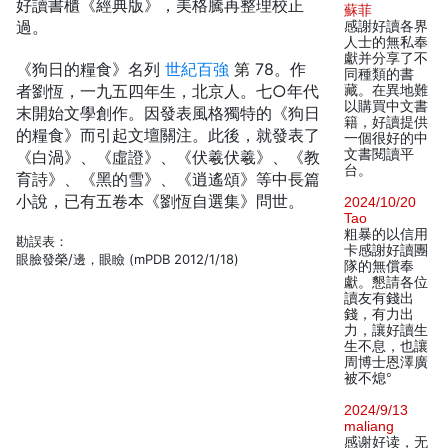
好讀書櫃《經典版》，美格騰再整理校正
蘇菲
過。
感謝好讀各界
人士的無私奉
獻并分享了不
《狗日的糧食》名列
世紀百強
第 78。作
同種類的書
者劉恆，一九五四年生，北京人。七○年代
藏。在異地難
以購買中文書
末開始文學創作。因發表風格獨特的《狗日
籍，好讀提供
的糧食》而引起文壇關注。此後，就發表了
一個很好的中
文書閱讀平
《白渦》、《虛證》、《伏羲伏羲》、《教
台。
育詩》、《黑的雪》、《逍遙頌》等中長篇
小說，已有五卷本《劉恆自選集》問世。
2024/10/20
Tao
粗暴的以信用
勘誤表：
卡感謝好讀團
眼臉發榮/邊，眼瞼 (mPDB 2012/1/18)
隊的無償奉
獻。懇請各位
讀友有錢出
錢，有力出
力，讓好讀生
生不息，也讓
周博士恩澤廣
被不熄°
2024/9/13
maliang
感谢好读，无