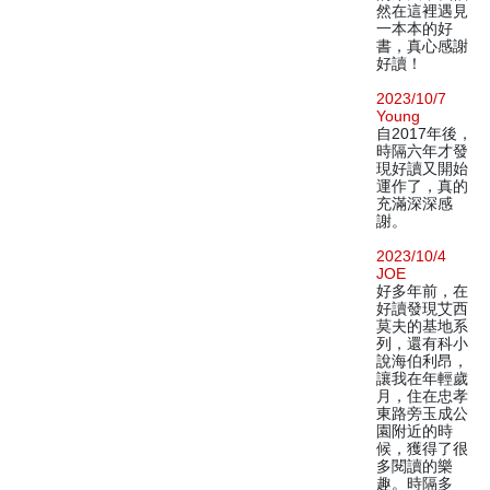
然在這裡遇見
一本本的好
書，真心感謝
好讀！
2023/10/7
Young
自2017年後，
時隔六年才發
現好讀又開始
運作了，真的
充滿深深感
謝。
2023/10/4
JOE
好多年前，在
好讀發現艾西
莫夫的基地系
列，還有科小
說海伯利昂，
讓我在年輕歲
月，住在忠孝
東路旁玉成公
園附近的時
候，獲得了很
多閱讀的樂
趣。時隔多