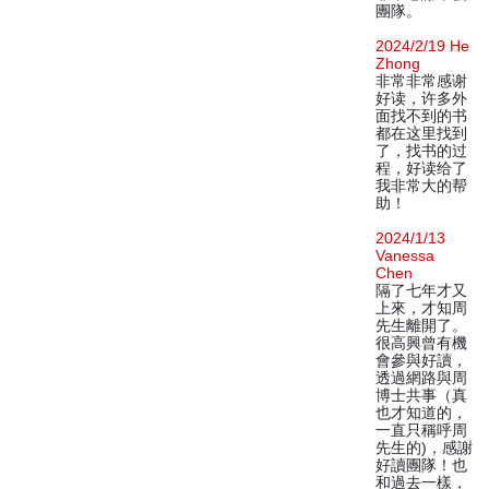
團隊。
2024/2/19 He
Zhong
非常非常感谢
好读，许多外
面找不到的书
都在这里找到
了，找书的过
程，好读给了
我非常大的帮
助！
2024/1/13
Vanessa
Chen
隔了七年才又
上來，才知周
先生離開了。
很高興曾有機
會參與好讀，
透過網路與周
博士共事（真
也才知道的，
一直只稱呼周
先生的)，感謝
好讀團隊！也
和過去一樣，