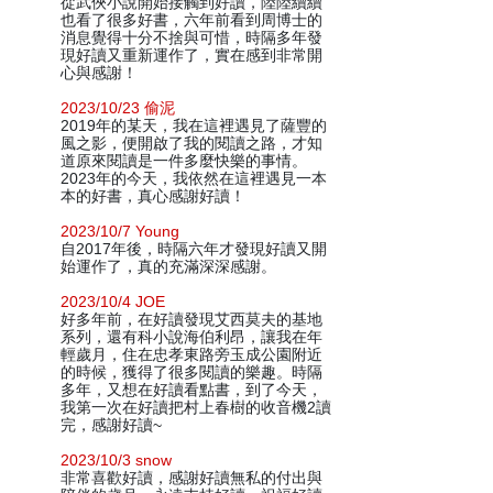
從武俠小說開始接觸到好讀，陸陸續續
也看了很多好書，六年前看到周博士的
消息覺得十分不捨與可惜，時隔多年發
現好讀又重新運作了，實在感到非常開
心與感謝！
2023/10/23 偷泥
2019年的某天，我在這裡遇見了薩豐的
風之影，便開啟了我的閱讀之路，才知
道原來閱讀是一件多麼快樂的事情。
2023年的今天，我依然在這裡遇見一本
本的好書，真心感謝好讀！
2023/10/7 Young
自2017年後，時隔六年才發現好讀又開
始運作了，真的充滿深深感謝。
2023/10/4 JOE
好多年前，在好讀發現艾西莫夫的基地
系列，還有科小說海伯利昂，讓我在年
輕歲月，住在忠孝東路旁玉成公園附近
的時候，獲得了很多閱讀的樂趣。時隔
多年，又想在好讀看點書，到了今天，
我第一次在好讀把村上春樹的收音機2讀
完，感謝好讀~
2023/10/3 snow
非常喜歡好讀，感謝好讀無私的付出與