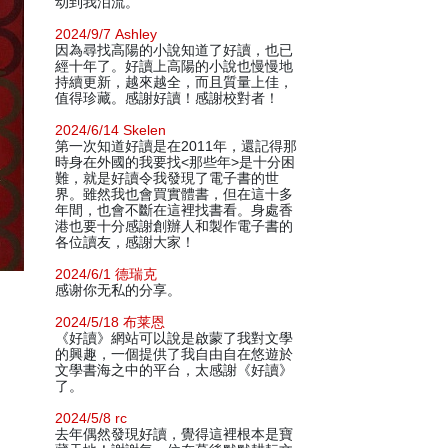
动到我泪流。
2024/9/7 Ashley
因為尋找高陽的小說知道了好讀，也已
經十年了。好讀上高陽的小說也慢慢地
持續更新，越來越全，而且質量上佳，
值得珍藏。感謝好讀！感謝校對者！
2024/6/14 Skelen
第一次知道好讀是在2011年，還記得那
時身在外國的我要找<那些年>是十分困
難，就是好讀令我發現了電子書的世
界。雖然我也會買實體書，但在這十多
年間，也會不斷在這裡找書看。身處香
港也要十分感謝創辦人和製作電子書的
各位讀友，感謝大家！
2024/6/1 德瑞克
感谢你无私的分享。
2024/5/18 布莱恩
《好讀》網站可以說是啟蒙了我對文學
的興趣，一個提供了我自由自在悠遊於
文學書海之中的平台，太感謝《好讀》
了。
2024/5/8 rc
去年偶然發現好讀，覺得這裡根本是寶