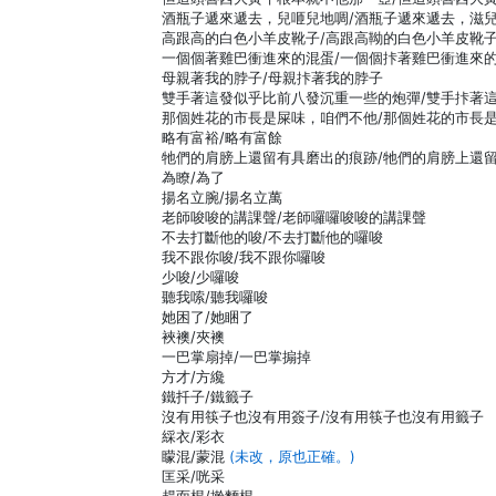
酒瓶子遞來遞去，兒咂兒地啁/酒瓶子遞來遞去，滋
高跟高的白色小羊皮靴子/高跟高靿的白色小羊皮靴
一個個著雞巴衝進來的混蛋/一個個拤著雞巴衝進來
母親著我的脖子/母親拤著我的脖子
雙手著這發似乎比前八發沉重一些的炮彈/雙手拤著
那個姓花的市長是屎味，咱們不他/那個姓花的市長
略有富裕/略有富餘
牠們的肩膀上還留有具磨出的痕跡/牠們的肩膀上還
為瞭/為了
揚名立腕/揚名立萬
老師唆唆的講課聲/老師囉囉唆唆的講課聲
不去打斷他的唆/不去打斷他的囉唆
我不跟你唆/我不跟你囉唆
少唆/少囉唆
聽我嗦/聽我囉唆
她困了/她睏了
裌襖/夾襖
一巴掌扇掉/一巴掌搧掉
方才/方纔
鐵扦子/鐵籤子
沒有用筷子也沒有用簽子/沒有用筷子也沒有用籤子
綵衣/彩衣
矇混/蒙混
(未改，原也正確。)
匡采/咣采