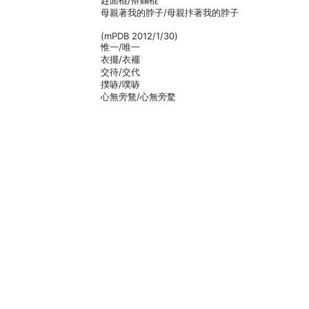
趕面棍/擀麵棍
母親著我的脖子/母親拤著我的脖子
(mPDB 2012/1/30)
惟一/唯一
衣擺/衣襬
交待/交代
撲哧/噗哧
心無旁鶩/心無旁騖