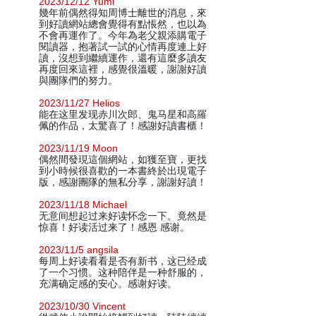
2023/12/12 Yumi
幾年前偶然得知周博士離世的消息，來
到好讀網站總會覺得有點悵然，也以為
不會再運作了。今年為老父親添購電子
閱讀器，抱著試一試的心情再度連上好
讀，沒想到繼續運作，還有這麼多讀友
再度回來這裡，感覺很溫暖，謝謝好讀
與團隊們的努力。
2023/11/27 Helios
能在这里发现赤川次郎、鬼马星和高羅
佩的作品，太驚喜了！感謝好讀書櫃！
2023/11/19 Moon
偶然間發現這個網站，如獲至寶，更找
到小時候很喜歡的一本書終於出現電子
版，感謝團隊的無私分享，謝謝好讀！
2023/11/18 Michael
无意间想起过来好读怀念一下。竟然是
惊喜！好读活过来了！感恩 感谢。
2023/11/5 angsila
每周上好读看看是否有新书，这已经成
了一个习惯。这种陪伴是一种舒服的，
充满确定感的安心。感谢好读。
2023/10/30 Vincent