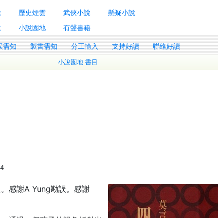
囊
歷史煙雲
武俠小說
懸疑小說
說
小說園地
有聲書籍
誤需知
製書需知
分工輸入
支持好讀
聯絡好讀
小說園地 書目
/4
感謝A Yung勘誤。感謝