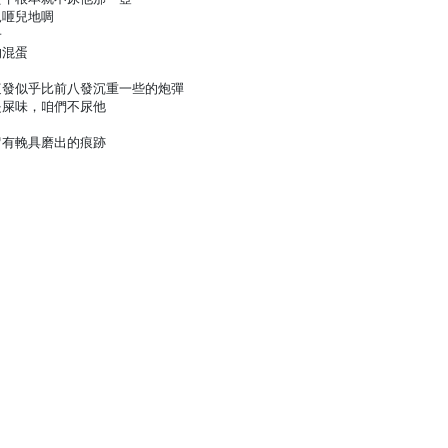
兒咂兒地啁
子
的混蛋
這發似乎比前八發沉重一些的炮彈
是屎味，咱們不尿他
留有輓具磨出的痕跡