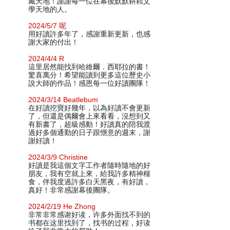
藏天地！謝謝每一位在幕後默默耕耘文
學天地的人。
2024/5/7 呢
用好讀許多年了，感謝重新更新，也感
謝大家的付出！
2024/4/4 R
這里居然能找到哈維爾．西耶拉的書！
驚喜萬分！希望能讀到更多這位歷史小
說大師的作品！感恩每一位好讀團隊！
2024/3/14 Beatlebum
在好讀挖寶好幾年，以為好讀不會更新
了，但還是偶爾會上來看看，沒想到又
有新書了，超級感動！好讀真的陪我渡
過好多個通勤的日子跟愜意的週末，謝
謝好讀！
2024/3/9 Christine
好讀是我這個文字工作者隨時隨地的好
朋友，我有空就上來，給我許多精神糧
食，伴我度過許多白天黑夜，有好讀，
真好！非常感謝幕後團隊。
2024/2/19 He Zhong
非常非常感谢好读，许多外面找不到的
书都在这里找到了，找书的过程，好读