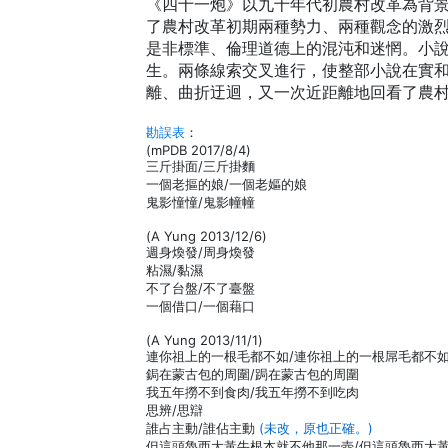
《四十一炮》以九十年代初農村改革為背
了農村改革初期兩種勢力、兩種觀念的激
是非標準、倫理道德上的混沌和迷惘。小
生。兩條線索交叉進行，使整部小說在實
離、曲折迂迴，又一次近距離地回看了農
勘誤表
：
(mPDB 2017/8/4)
三斤掛面/三斤掛麵
一個老摳的娘/一個老嫗的娘
鬼影憧憧/鬼影幢幢
(A Yung 2013/12/6)
週身煥發/周身煥發
粘濕/黏濕
不了台盤/不了臺盤
一個借口/一個藉口
(A Yung 2013/11/1)
連你祖上的一根毛都不如/連你祖上的一根屌毛都不
鋦在蒙古包的周圍/跼在蒙古包的周圍
我五年撈不到食肉/我五年撈不到吃肉
思辨/思辯
誰占主動/誰佔主動
(未改，原也正確。)
但這頭魯西大黃牛根本就不他那一壺/但這頭魯西大