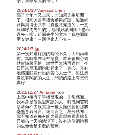
给了我非常大的帮助！
2024/1/13 Vanessa Chen
隔了七年才又上來，才知周先生離開
了。很高興曾有機會參與好讀，透過網
路與周博士共事（真也才知道的，一直
只稱呼周先生的)，感謝好讀團隊！也和
過去一樣，給周先生的文末＂祝您闔家
平安健康＂～願他家人心安～
2024/1/7 強
第一次知道好讀的時間不久，大約兩年
前。當時常在這裡挖寶，本來很擔心網
站會隨著周博士離世而無法再運作，今
日再來發現網站動起來了，真心、真心
地感謝願意付出的善心人士們。無法想
像沒有閱讀的人生，閱讀的路上有您們
真好。
2023/12/27 Annabel Kuo
上高中後有了手機發現的，非常感謝。
我本身是個很愛閱讀的人，我感到若我
活著而不去欣賞這一種人類的藝術那將
毫無意義可言。總而言之，萬分感謝，
我不知道在每有能力買書學校圖書館又
只能借七天的情況下，沒有這個網站我
的生命會是多麼的荒蕪。