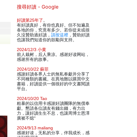
搜尋好讀 - Google
好讀第25年了
。
有好讀真好，有你也真好。但不知遍及
各地的你，究竟有多少。若你從未或很
久沒贊助過好讀，
請按這裡
，贊助好讀
也讓我們知道你的鼓勵與支持。
2024/12/3 小黄
前人栽树，后人乘凉。感谢好读网站，
感谢所有的故事。
2024/10/22 蘇菲
感謝好讀各界人士的無私奉獻并分享了
不同種類的書藏。在異地難以購買中文
書籍，好讀提供一個很好的中文書閱讀
平台。
2024/10/20 Tao
粗暴的以信用卡感謝好讀團隊的無償奉
獻。懇請各位讀友有錢出錢，有力出
力，讓好讀生生不息，也讓周博士恩澤
廣被不熄°
2024/9/13 maliang
感谢好读，无私的分享，伴我成长，感