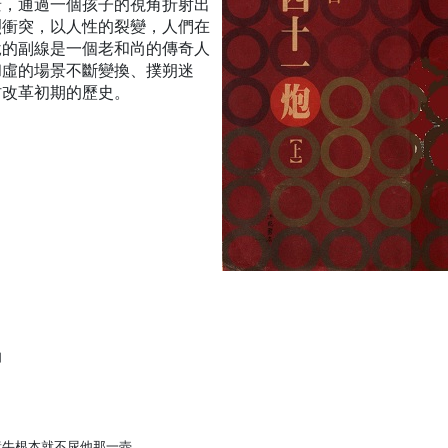
景，通過一個孩子的視角折射出
烈衝突，以人性的裂變，人們在
說的副線是一個老和尚的傳奇人
和虛的場景不斷變換、撲朔迷
村改革初期的歷史。
如
黃牛根本就不尿他那一壺