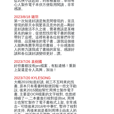
從武俠小說起始，到各種書類，幸得有
心人製作電子本供方便取用閱讀，非常
感謝。
2023/8/18 璐羽
第一次知道好讀是無意間發現的，並且
發現的那天令我驚喜且意外的是—剛好
是好讀復活不久之後，覺著應該是某種
莫名的緣分，促使想找些電子書的我被
帶到了這裡。這裡有著各位前輩們辛苦
掃描、品質極佳的電子書，讓我這個後
人能夠免費享用這些書籍，十分感激前
人的努力讓我成了書籍的富翁。感謝好
讀和各位讓好讀變得更好，讚。
2023/7/26 袁樹國
好些書都沒有prc檔案，有點遺憾！重新
上架還是令人高興，加油！
2023/7/20 KYLESONG
大概2010知道好讀, 就三不五時來此找
書, 原本只有看書時順便回報一些文字勘
誤, 後來2015開始幫忙周博士製作電子
書, 主要是OCR檔案的文字校對, 也曾經
掃瞄了一,二本書進行校對提供txt, 周博
士也幫忙製作了電子書格式上架, 非常感
念~ 可惜後來2016年中事忙, 暫停了校對
的支持, 再後來就是看到周博士由友人的