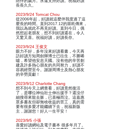
陪伴的歲月。永遠支持好讀。祝福好讀
長長久久。
2023/9/24 Tomcat Chou
從2006年起，好讀就這麼伴我度過了這
麼長的時間。直到2017.12的噩耗傳來，
我以為就此不再見好讀。直到今日，偶
然想起老朋友，想不到好讀還在，令人
又驚又喜。祝福好讀，好讀長存。
2023/9/24 王俊文
眼力不好，多年沒來好讀看書，今天再
訪好讀方知周劍輝博士已往生，不勝唏
噓，希望他安息天國。沒有他的辛苦創
建及許多熱心朋友的共同努力，好讀不
容易經營至今。謝謝周博士及熱心朋友
的辛勞貢獻！
2023/9/12 Charlotte Chang
想不到今天上網查看，好讀竟然復活
了，是哪位神仙壯士伸出援手？還沒仔
細搜尋來龍去脈，已喜極而泣。這嘉惠
眾多書友但卻無啥收益的苦工，真的需
要有很多愛才能繼續下去，祝福新版
主，謝謝您！好人一生平安！
2023/9/5 小張
喜愛好讀網站及電子書本 很多年月了。