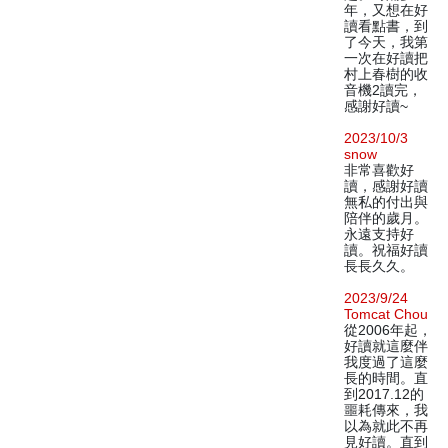
年，又想在好
讀看點書，到
了今天，我第
一次在好讀把
村上春樹的收
音機2讀完，
感謝好讀~
2023/10/3
snow
非常喜歡好
讀，感謝好讀
無私的付出與
陪伴的歲月。
永遠支持好
讀。祝福好讀
長長久久。
2023/9/24
Tomcat Chou
從2006年起，
好讀就這麼伴
我度過了這麼
長的時間。直
到2017.12的
噩耗傳來，我
以為就此不再
見好讀。直到