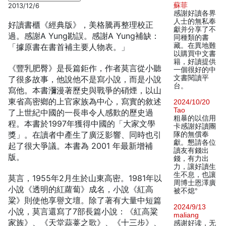
蘇菲
2013/12/6
感謝好讀各界
人士的無私奉
好讀書櫃《經典版》，美格騰再整理校正
獻并分享了不
過。感謝A Yung勘誤。感謝A Yung補缺：
同種類的書
藏。在異地難
「據原書在書首補主要人物表。」
以購買中文書
籍，好讀提供
《豐乳肥臀》是長篇鉅作，作者莫言從小聽
一個很好的中
文書閱讀平
了很多故事，他說他不是寫小說，而是小說
台。
寫他。本書瀰漫著歷史與戰爭的硝煙，以山
東省高密鄉的上官家族為中心，寫實的敘述
2024/10/20
Tao
了上世紀中國的一長串令人感歎的歷史過
粗暴的以信用
程。本書於1997年獲得中國的「大家文學
卡感謝好讀團
獎」。在讀者中產生了廣泛影響、同時也引
隊的無償奉
獻。懇請各位
起了很大爭議。本書為 2001 年最新增補
讀友有錢出
版。
錢，有力出
力，讓好讀生
生不息，也讓
莫言，1955年2月生於山東高密。1981年以
周博士恩澤廣
小說《透明的紅蘿蔔》成名，小說《紅高
被不熄°
粱》則使他享譽文壇。除了著有大量中短篇
2024/9/13
小說，莫言還寫了7部長篇小說：《紅高粱
maliang
家族》、《天堂蒜薹之歌》、《十三步》、
感谢好读，无