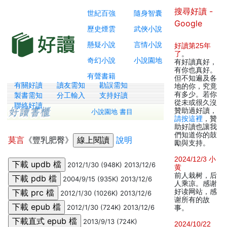
搜尋好讀 -
世紀百強
隨身智囊
Google
歷史煙雲
武俠小說
懸疑小說
言情小說
好讀第25年
了
。
奇幻小說
小說園地
有好讀真好，
有你也真好。
有聲書籍
但不知遍及各
有關好讀
讀友需知
勘誤需知
地的你，究竟
有多少。若你
製書需知
分工輸入
支持好讀
從未或很久沒
聯絡好讀
贊助過好讀，
小說園地 書目
請按這裡
，贊
助好讀也讓我
們知道你的鼓
莫言
《豐乳肥臀》
說明
勵與支持。
2024/12/3 小
2012/1/30 (948K) 2013/12/6
黄
前人栽树，后
2004/9/15 (935K) 2013/12/6
人乘凉。感谢
好读网站，感
2012/1/30 (1026K) 2013/12/6
谢所有的故
2012/1/30 (724K) 2013/12/6
事。
2013/9/13 (724K)
2024/10/22