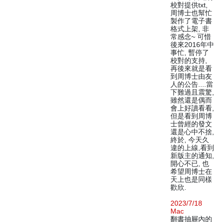
校對提供txt,
周博士也幫忙
製作了電子書
格式上架, 非
常感念~ 可惜
後來2016年中
事忙, 暫停了
校對的支持,
再後來就是看
到周博士由友
人的公告....當
下難過且震驚,
雖然還是偶而
會上好讀看看,
但是看到周博
士曾經的發文
還是心中不捨,
終於, 今天久
違的上線,看到
新版主的通知,
開心不已, 也
希望周博士在
天上也是同樣
歡欣.
2023/7/18
Mac
翻書抽屜內的