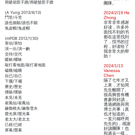
用硬胡茬子蹭/用硬鬍茬子蹭
團隊。
(A Yung 2013/9/13)
2024/2/19 He
鬥笠/斗笠
Zhong
非常非常感谢
誰也個願/誰也不願
好读，许多外
免皮帽/兔皮帽
面找不到的书
都在这里找到
(mPDB 2012/1/30)
了，找书的过
害伯/害怕
程，好读给了
演一出/演一齣
我非常大的帮
交待/交代
助！
暖昧/曖昧
敲打看地面/敲打著地面
2024/1/13
磕睡/瞌睡
Vanessa
Chen
自已/自己
隔了七年才又
下擺/下襬
上來，才知周
曆史/歷史
先生離開了。
撲哧/噗哧
很高興曾有機
末見/未見
會參與好讀，
崔風仙/崔鳳仙
透過網路與周
赫魯曉夫/赫魯雪夫
博士共事（真
螢光屏/螢光幕
也才知道的，
一直只稱呼周
老太大/老太太
先生的)，感謝
己經/已經
好讀團隊！也
屏幕/螢幕
和過去一樣，