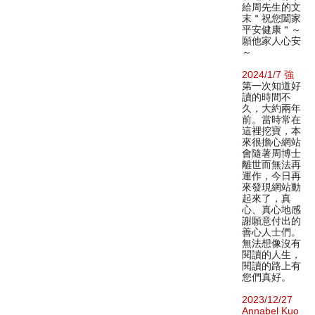
給周先生的文
末＂祝您闔家
平安健康＂～
願他家人心安
～
2024/1/7 強
第一次知道好
讀的時間不
久，大約兩年
前。當時常在
這裡挖寶，本
來很擔心網站
會隨著周博士
離世而無法再
運作，今日再
來發現網站動
起來了，真
心、真心地感
謝願意付出的
善心人士們。
無法想像沒有
閱讀的人生，
閱讀的路上有
您們真好。
2023/12/27
Annabel Kuo