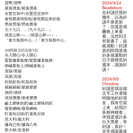
貸幣/貨幣
2024/3/14
Beatlebum
腥臭撲臭/腥臭撲鼻
在好讀挖寶好
在驚交加中/在驚恐交加中
幾年，以為好
倉惶爬真情煌他/倉惶爬起來的他
讀不會更新
勞改勞場/勞改農場
了，但還是偶
九十九口。」/九十九口。』
爾會上來看
就是山林──」/就是山林──』」
看，沒想到又
『東方鳥類中心」/「東方鳥類中心」
有新書了，超
級感動！好讀
(mPDB 2013/9/13)
真的陪我渡過
令入開心/令人開心
好多個通勤的
日子跟愜意的
緊緊攥看狐狸/緊緊攥著狐狸
週末，謝謝好
吶喊看衝上/吶喊著衝上
讀！
害躁/害臊
高梁/高粱
2024/3/9
松鼠鮭魚/松鼠桂魚
Christine
籟籟籟籟/簌簌簌簌
好讀是我這個
倘徉/徜徉
文字工作者隨
浙浙瀝瀝/淅淅瀝瀝
時隨地的好朋
友，我有空就
鹼土腥昧的奶/鹼土腥味的奶
上來，給我許
瘦骨磷峋/瘦骨嶙峋
多精神糧食，
盯著烏兒韓/盯著鳥兒韓
伴我度過許多
意大利/義大利
白天黑夜，有
據為已有/據為己有
好讀，真好！
斯大林/史達林
非常感謝幕後