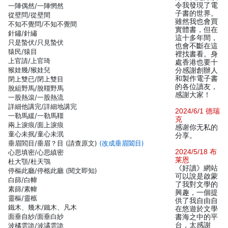
令我發現了電
一陣偶然/一陣惘然
子書的世界。
從壁問/從壁間
雖然我也會買
不知不覺問/不知不覺間
實體書，但在
針鏽/針繡
這十多年間，
只是蟄伏/只見蟄伏
也會不斷在這
猿民/猿目
裡找書看。身
上官請/上官琦
處香港也要十
猴娃幾/猴娃兒
分感謝創辦人
和製作電子書
閉上雙已/閉上雙目
的各位讀友，
脫組野馬/脫韁野馬
感謝大家！
一股熱滾/一股熱流
詳細他講完/詳細地講完
2024/6/1 德瑞
一勒馬緩/一勒馬韁
克
兩上淚痕/面上淚痕
感谢你无私的
童心未抿/童心未泯
分享。
垂眉閻目/垂眉？目 (請查原文)
(改成垂眉闔目)
2024/5/18 布
心思填密/心思縝密
莱恩
杜大顎/杜天鶚
《好讀》網站
停樞此廳/停柩此廳 (閱文即知)
可以說是啟蒙
白篩/白幃
了我對文學的
素篩/素幃
興趣，一個提
靈樞/靈柩
供了我自由自
鐵木、幾木/鐵木、凡木
在悠遊於文學
面垂自紗/面垂白紗
書海之中的平
台，太感謝
波橘雲詭/波譎雲詭