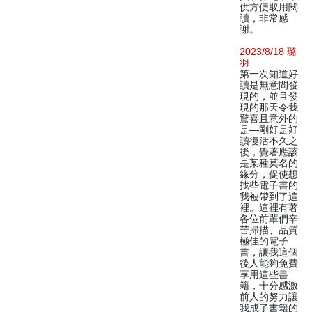
供方便取用閱
讀，非常感
謝。
2023/8/18 璐
羽
第一次知道好
讀是無意間發
現的，並且發
現的那天令我
驚喜且意外的
是—剛好是好
讀復活不久之
後，覺著應該
是某種莫名的
緣分，促使想
找些電子書的
我被帶到了這
裡。這裡有著
各位前輩們辛
苦掃描、品質
極佳的電子
書，讓我這個
後人能夠免費
享用這些書
籍，十分感激
前人的努力讓
我成了書籍的