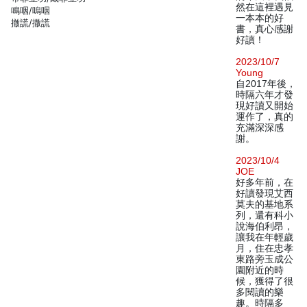
然在這裡遇見
鳴咽/嗚咽
一本本的好
撤謊/撒謊
書，真心感謝
好讀！
2023/10/7
Young
自2017年後，
時隔六年才發
現好讀又開始
運作了，真的
充滿深深感
謝。
2023/10/4
JOE
好多年前，在
好讀發現艾西
莫夫的基地系
列，還有科小
說海伯利昂，
讓我在年輕歲
月，住在忠孝
東路旁玉成公
園附近的時
候，獲得了很
多閱讀的樂
趣。時隔多