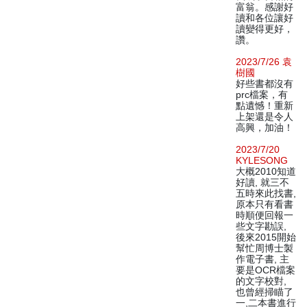
富翁。感謝好
讀和各位讓好
讀變得更好，
讚。
2023/7/26 袁
樹國
好些書都沒有
prc檔案，有
點遺憾！重新
上架還是令人
高興，加油！
2023/7/20
KYLESONG
大概2010知道
好讀, 就三不
五時來此找書,
原本只有看書
時順便回報一
些文字勘誤,
後來2015開始
幫忙周博士製
作電子書, 主
要是OCR檔案
的文字校對,
也曾經掃瞄了
一,二本書進行