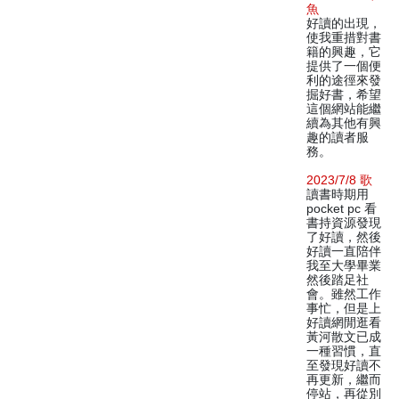
魚
好讀的出現，
使我重措對書
籍的興趣，它
提供了一個便
利的途徑來發
掘好書，希望
這個網站能繼
續為其他有興
趣的讀者服
務。
2023/7/8 歌
讀書時期用
pocket pc 看
書持資源發現
了好讀，然後
好讀一直陪伴
我至大學畢業
然後踏足社
會。雖然工作
事忙，但是上
好讀網閒逛看
黃河散文已成
一種習慣，直
至發現好讀不
再更新，繼而
停站，再從別