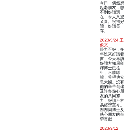
今日，偶然想
起老朋友，想
不到好讀還
在，令人又驚
又喜。祝福好
讀，好讀長
存。
2023/9/24 王
俊文
眼力不好，多
年沒來好讀看
書，今天再訪
好讀方知周劍
輝博士已往
生，不勝唏
噓，希望他安
息天國。沒有
他的辛苦創建
及許多熱心朋
友的共同努
力，好讀不容
易經營至今。
謝謝周博士及
熱心朋友的辛
勞貢獻！
2023/9/12