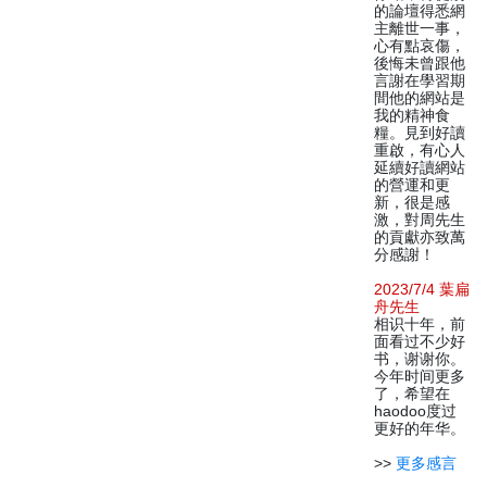
的論壇得悉網
主離世一事，
心有點哀傷，
後悔未曾跟他
言謝在學習期
間他的網站是
我的精神食
糧。見到好讀
重啟，有心人
延續好讀網站
的營運和更
新，很是感
激，對周先生
的貢獻亦致萬
分感謝！
2023/7/4 葉扁
舟先生
相识十年，前
面看过不少好
书，谢谢你。
今年时间更多
了，希望在
haodoo度过
更好的年华。
>>
更多感言