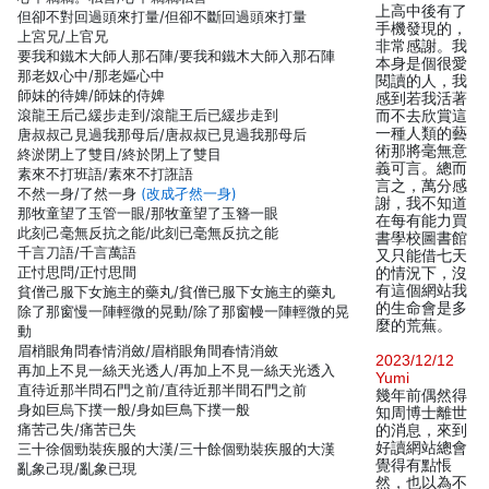
上高中後有了
但卻不對回過頭來打量/但卻不斷回過頭來打量
手機發現的，
上宮兄/上官兄
非常感謝。我
要我和鐵木大師人那石陣/要我和鐵木大師入那石陣
本身是個很愛
那老奴心中/那老嫗心中
閱讀的人，我
師妹的待婢/師妹的侍婢
感到若我活著
滾龍王后己緩步走到/滾龍王后已緩步走到
而不去欣賞這
一種人類的藝
唐叔叔己見過我那母后/唐叔叔已見過我那母后
術那將毫無意
終淤閉上了雙目/終於閉上了雙目
義可言。總而
素來不打班語/素來不打誑語
言之，萬分感
不然一身/了然一身
(改成孑然一身)
謝，我不知道
那牧童望了玉管一眼/那牧童望了玉簪一眼
在每有能力買
此刻己毫無反抗之能/此刻已毫無反抗之能
書學校圖書館
千言刀語/千言萬語
又只能借七天
正忖思問/正忖思間
的情況下，沒
有這個網站我
貧僧己服下女施主的藥丸/貧僧已服下女施主的藥丸
的生命會是多
除了那窗慢一陣輕微的晃動/除了那窗幔一陣輕微的晃
麼的荒蕪。
動
眉梢眼角問春情消斂/眉梢眼角間春情消斂
2023/12/12
再加上不見一絲天光透人/再加上不見一絲天光透入
Yumi
直待近那半問石門之前/直待近那半間石門之前
幾年前偶然得
身如巨烏下撲一般/身如巨鳥下撲一般
知周博士離世
痛苦己失/痛苦已失
的消息，來到
好讀網站總會
三十徐個勁裝疾服的大漢/三十餘個勁裝疾服的大漢
覺得有點悵
亂象己現/亂象已現
然，也以為不