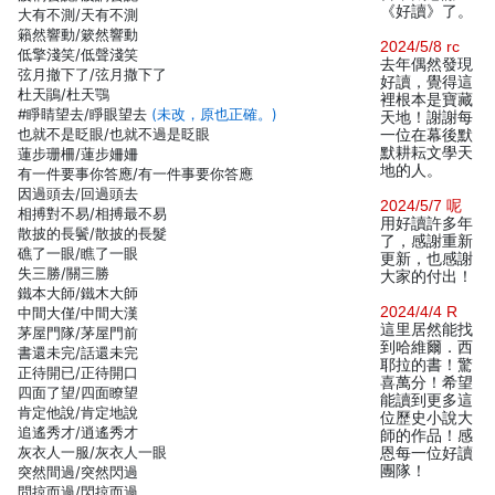
《好讀》了。
大有不測/天有不測
籟然響動/簌然響動
2024/5/8 rc
低擎淺笑/低聲淺笑
去年偶然發現
弦月撤下了/弦月撒下了
好讀，覺得這
杜天鵑/杜天鶚
裡根本是寶藏
#睜睛望去/睜眼望去
(未改，原也正確。)
天地！謝謝每
也就不是眨眼/也就不過是眨眼
一位在幕後默
默耕耘文學天
蓮步珊柵/蓮步姍姍
地的人。
有一件要事你答應/有一件事要你答應
因過頭去/回過頭去
2024/5/7 呢
相搏對不易/相搏最不易
用好讀許多年
散披的長鬢/散披的長髮
了，感謝重新
礁了一眼/瞧了一眼
更新，也感謝
失三勝/關三勝
大家的付出！
鐵本大師/鐵木大師
2024/4/4 R
中間大僅/中間大漢
這里居然能找
茅屋門隊/茅屋門前
到哈維爾．西
書還未完/話還未完
耶拉的書！驚
正待開已/正待開口
喜萬分！希望
四面了望/四面瞭望
能讀到更多這
肯定他說/肯定地說
位歷史小說大
追遙秀才/逍遙秀才
師的作品！感
灰衣人一服/灰衣人一眼
恩每一位好讀
團隊！
突然間過/突然閃過
問掠而過/閃掠而過