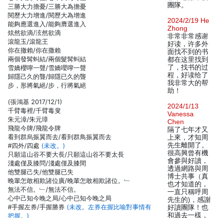
團隊。
三勝大力擔憂/三勝大為擔憂
閱歷大力增進/閱歷大為增進
2024/2/19 He
能夠應選進入/能夠膺選進入
Zhong
炫然欲滴/泫然欲滴
非常非常感谢
滾龍玉/滾龍王
好读，许多外
你在撤賴/你在撒賴
面找不到的书
兩個發髯虯結/兩個髮髯虯結
都在这里找到
了，找书的过
雪嬌櫻嚀一聲/雪嬌嚶嚀一聲
程，好读给了
歸隱己久的聾/歸隱已久的聾
我非常大的帮
步，形將氣絕/步，行將氣絕
助！
(張鴻基 2017/12/1)
2024/1/13
千臂毒裡/千臂毒叟
Vanessa
朱元漳/朱元璋
Chen
飛龍今牌/飛龍令牌
隔了七年才又
看到群烏振翼而去/看到群鳥振翼而去
上來，才知周
先生離開了。
#四外/四處
(未改。)
很高興曾有機
只願這山谷不要大長/只願這山谷不要太長
會參與好讀，
淺處僅及膝問/淺處僅及膝間
透過網路與周
他雙腿己失/他雙腿已失
博士共事（真
晚輩怎敢相欺諸位廣/晚輩怎敢相欺諸位。﹂
也才知道的，
無法不信。﹂/無法不信。
一直只稱呼周
心中己知今晚之局/心中已知今晚之局
先生的)，感謝
#手握左券/手握勝券
(未改。左券在握比喻對事情有
好讀團隊！也
和過去一樣，
把握。)