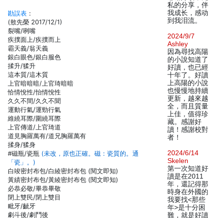
私的分享，伴
我成长，感动
勘誤表
：
到我泪流。
(敖先榮 2017/12/1)
裂嘴/咧嘴
2024/9/7
疾撲面上/疾撲而上
Ashley
霸天義/翁天義
因為尋找高陽
銀白眼色/銀白服色
的小說知道了
揉升/猱升
好讀，也已經
這本質/這木質
十年了。好讀
上高陽的小說
上官暗暗暗/上官琦暗暗
也慢慢地持續
恰情悅性/怡情悅性
更新，越來越
久久不間/久久不聞
全，而且質量
運動行氣/運勁行氣
上佳，值得珍
維繞耳際/圍繞耳際
藏。感謝好
上官傳道/上官琦道
讀！感謝校對
道見胸羅萬有/道兄胸羅萬有
者！
揉身/猱身
2024/6/14
#磁瓶/瓷瓶
(未改，原也正確。磁：瓷質的。通
Skelen
「瓷」。)
第一次知道好
白竣密封布包/白綾密封布包 (閱文即知)
讀是在2011
黃績密封布包/黃綾密封布包 (閱文即知)
年，還記得那
必恭必敬/畢恭畢敬
時身在外國的
閉上雙民/閉上雙目
我要找<那些
毗牙/齜牙
年>是十分困
劇斗後/劇鬥後
難，就是好讀