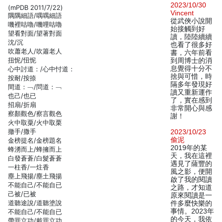
2023/10/30
(mPDB 2011/7/22)
Vincent
隅隅細語/喁喁細語
從武俠小說開
嘰裡咕嚕/嘰哩咕嚕
始接觸到好
望看對面/望著對面
讀，陸陸續續
沈/沉
也看了很多好
吹蕭老人/吹簫老人
書，六年前看
扭怩/忸怩
到周博士的消
息覺得十分不
心中討道：/心中忖道：
捨與可惜，時
按耐/按捺
隔多年發現好
間道：﹁/問道：﹁
讀又重新運作
也己/也已
了，實在感到
招扇/折扇
非常開心與感
察顏觀色/察言觀色
謝！
火中取粟/火中取栗
撤手/撒手
2023/10/23
偷泥
金榜提名/金榜題名
2019年的某
蜂湧而上/蜂擁而上
天，我在這裡
白發蒼蒼/白髮蒼蒼
遇見了薩豐的
一柱香/一炷香
風之影，便開
塵上飛揚/塵土飛揚
啟了我的閱讀
不能自己/不能自已
之路，才知道
己被/已被
原來閱讀是一
道聽途說/道聽塗說
件多麼快樂的
事情。2023年
不能自己/不能自已
的今天，我依
帶罪立功/戴罪立功