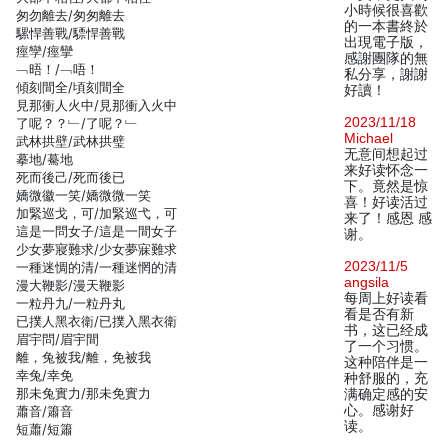
小時候很喜歡
匆勿離去/匆匆離去
的一本書終於
騾悍善戰/驃悍善戰
出現電子版，
痙孿/痙攣
感謝團隊的無
﹁晤！/﹁唔！
私分享，謝謝
傾刻間全/頃刻間全
好讀！
見那衝人火中/見那衝入火中
2023/11/18
了呢？？﹂/了呢？﹂
Michael
武林拱壁/武林拱璧
无意间想起过
摹地/驀地
来好读怀念一
死而後己/死而後已
下。竟然是惊
嬌微徽一笑/嬌微微一笑
喜！好读活过
加緊巡戈，可/加緊巡弋，可
来了！感恩 感
這是一問女子/這是一間女子
谢。
少女夢寢難求/少女夢寐難求
2023/11/5
一種迷惆的清/一種迷惘的清
angsila
漫大鞭影/漫天鞭影
每周上好读看
一粒丹九/一粒丹丸
看是否有新
已撲人黑衣衛/已撲入黑衣衛
书，这已经成
眉宇問/眉宇間
了一个习惯。
離，兔被我/離，免被我
这种陪伴是一
幸兔/幸免
种舒服的，充
那未兔實力/那未免實力
满确定感的安
心。感谢好
蕭音/簫音
读。
短蕭/短簫