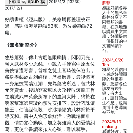
2015/4/3 (1323K)
蘇菲
感謝好讀各界
2017/12/1
人士的無私奉
獻并分享了不
好讀書櫃《經典版》，美格騰再整理校正
同種類的書
過。感謝張鴻基勘誤53處、敖先榮勘誤72
藏。在異地難
以購買中文書
處。
籍，好讀提供
一個很好的中
《無名簫 簡介》
文書閱讀平
台。
悠悠簫聲，傳出古廟無限幽情；閃閃刀光，
2024/10/20
融入武林多少恩怨。小說入手便寫中原五位
Tao
粗暴的以信用
義俠慘遭毒害，首領之徒上官琦僥倖逃出，
卡感謝好讀團
藏身學藝於古剎經樓，歷盡磨難，最後懷著
隊的無償奉
一身絕技闖蕩江湖，先為藥物所迷，替武林
獻。懇請各位
讀友有錢出
元兇賣命，後助窮家幫以火攻挫敗滾龍王旨
錢，有力出
在翦滅武林英豪所布下的血河大陣，終於在
力，讓好讀生
窮家幫軍師唐璇的預先安排下，設計巧誅滾
生不息，也讓
周博士恩澤廣
龍王，使陰謀仇殺、沸沸揚揚的武林歸於平
被不熄°
靜安和。書中人物形象鮮活，激戰場面壯
2024/9/13
觀，情節驚心動魄，加之英雄美人的愛情糾
maliang
葛，更使全書讀來扣人心弦，難以釋手。
感谢好读，无