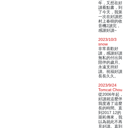
年，又想在好
讀看點書，到
了今天，我第
一次在好讀把
村上春樹的收
音機2讀完，
感謝好讀~
2023/10/3
snow
非常喜歡好
讀，感謝好讀
無私的付出與
陪伴的歲月。
永遠支持好
讀。祝福好讀
長長久久。
2023/9/24
Tomcat Chou
從2006年起，
好讀就這麼伴
我度過了這麼
長的時間。直
到2017.12的
噩耗傳來，我
以為就此不再
見好讀。直到