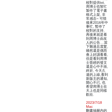
校對提供txt,
周博士也幫忙
製作了電子書
格式上架, 非
常感念~ 可惜
後來2016年中
事忙, 暫停了
校對的支持,
再後來就是看
到周博士由友
人的公告....當
下難過且震驚,
雖然還是偶而
會上好讀看看,
但是看到周博
士曾經的發文
還是心中不捨,
終於, 今天久
違的上線,看到
新版主的通知,
開心不已, 也
希望周博士在
天上也是同樣
歡欣.
2023/7/18
Mac
翻書抽屜內的