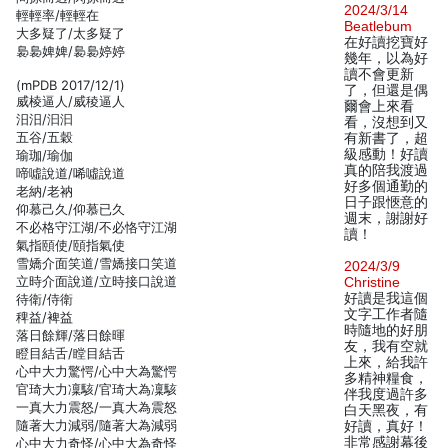
2024/3/14
輕輕率/輕輕在
Beatlebum
大多疑了/太多疑了
在好讀挖寶好
裊裊婢婢/裊裊婷婷
幾年，以為好
讀不會更新
(mPDB 2017/12/1)
了，但還是偶
威棱逼人/威稜逼人
爾會上來看
汨汨/汩汩
看，沒想到又
五谷/五穀
有新書了，超
級感動！好讀
瑜珈/瑜伽
真的陪我渡過
啼噓說道/唏噓說道
好多個通勤的
老納/老衲
日子跟愜意的
仰慕己久/仰慕已久
週末，謝謝好
不必格守江湖/不必恪守江湖
讀！
氣指頤使/頤指氣使
雪嬌介面笑道/雪嬌接口笑道
2024/3/9
立時介面說道/立時接口說道
Christine
好讀是我這個
待衛/侍衛
文字工作者隨
稗益/裨益
時隨地的好朋
落日餘輝/落日餘暉
友，我有空就
瞪目結舌/瞠目結舌
上來，給我許
心中大力驚愕/心中大為驚愕
多精神糧食，
官琦大力凜駭/官琦大為凜駭
伴我度過許多
一真大力震怒/一真大為震怒
白天黑夜，有
隨著大力減弱/隨著大為減弱
好讀，真好！
非常感謝幕後
心中大力奇怪/心中大為奇怪