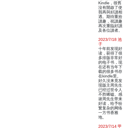
Kindle，很舊
沒有開啟了使
我再與好讀相
遇。期待重拾
讀趣，祝讀趣
再次重臨好讀
及各位讀者。
2023/7/18 池
子
十年前发现好
读，获得了很
多排版非常好
的电子书，现
在还有当年下
载的很多书存
在kindle里。
好久没来竟发
现版主周先生
已经过世令人
不胜唏嘘。感
谢周先生带来
好读，给予纷
繁复杂的网络
一方书香雅
地。
2023/7/14 甲