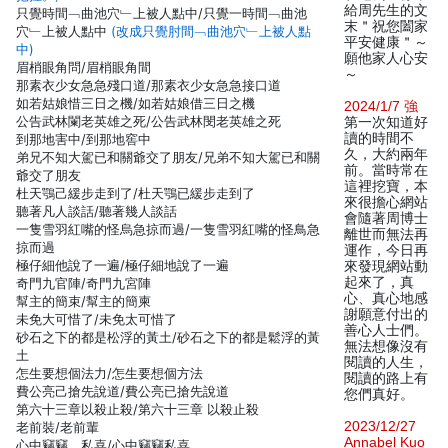
給周先生的文
只覺時間﹁曲池穴﹂上被人點中/只覺一時間﹁曲池
末＂祝您闔家
穴﹂上被人點中
(改成只覺肘間﹁曲池穴﹂上被人點
平安健康＂～
中)
願他家人心安
眉梢眼角問/眉梢眼角間
～
那素衣少女急急殘口道/那素衣少女急急接口道
如若姑娘惜三日之機/如若姑娘借三日之機
2024/1/7 強
公告武林闌老英雄之死/公告武林閔老英雄之死
第一次知道好
讀的時間不
到那地害中/到那地窖中
久，大約兩年
弟兄不知大駕已和關爺交了朋友/兄弟不知大駕已和關
前。當時常在
爺交了朋友
這裡挖寶，本
杜天鶚己緩步走到了/杜天鶚已緩步走到了
來很擔心網站
聽著凡人談話/聽著幾人談話
會隨著周博士
一隻雪羽紅嘴的怪烏急掠而過/一隻雪羽紅嘴的怪鳥急
離世而無法再
掠而過
運作，今日再
極仔細他說了一遍/極仔細地說了一遍
來發現網站動
起來了，真
奇門九官陣/奇門九宮陣
心、真心地感
幫主的簡束/幫主的簡柬
謝願意付出的
未免大可惜了/未免太可惜了
善心人士們。
砂石之下的都是松浮的黃土/砂石之下的都是鬆浮的黃
無法想像沒有
土
閱讀的人生，
怎生要想個法力/怎生要想個方法
閱讀的路上有
費公亮己搶先說道/費公亮已搶先說道
您們真好。
第六十三章以殺止殺/第六十三章 以殺止殺
2023/12/27
老前裝/老前輩
Annabel Kuo
心中竊竊。私喜/心中竊竊私喜