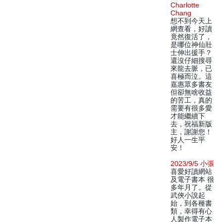
Charlotte
Chang
想不到今天上
網查看，好讀
竟然復活了，
是哪位神仙壯
士伸出援手？
還沒仔細搜尋
來龍去脈，已
喜極而泣。這
嘉惠眾多書友
但卻無啥收益
的苦工，真的
需要有很多愛
才能繼續下
去，祝福新版
主，謝謝您！
好人一生平
安！
2023/9/5 小張
喜愛好讀網站
及電子書本 很
多年月了。從
武俠小說起
始，到各種書
類，幸得有心
人製作電子本