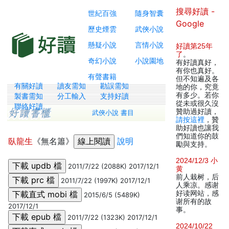
搜尋好讀 -
世紀百強
隨身智囊
Google
歷史煙雲
武俠小說
懸疑小說
言情小說
好讀第25年
了
。
奇幻小說
小說園地
有好讀真好，
有你也真好。
有聲書籍
但不知遍及各
有關好讀
讀友需知
勘誤需知
地的你，究竟
有多少。若你
製書需知
分工輸入
支持好讀
從未或很久沒
聯絡好讀
贊助過好讀，
武俠小說 書目
請按這裡
，贊
助好讀也讓我
們知道你的鼓
臥龍生
《無名簫》
說明
勵與支持。
2024/12/3 小
2011/7/22 (2088K) 2017/12/1
黄
前人栽树，后
2011/7/22 (1997K) 2017/12/1
人乘凉。感谢
好读网站，感
2015/6/5 (5489K)
谢所有的故
2017/12/1
事。
2011/7/22 (1323K) 2017/12/1
2024/10/22