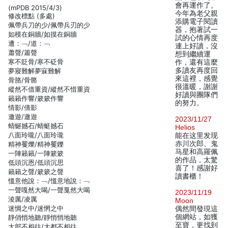
會再運作了。
(mPDB 2015/4/3)
今年為老父親
修改標點 (多處)
添購電子閱讀
佩帶兵刀的少/佩帶兵刃的少
器，抱著試一
如模在銅牆/如摸在銅牆
試的心情再度
遭：﹁/道：﹁
連上好讀，沒
蕭聲/簫聲
想到繼續運
寒不貶骨/寒不砭骨
作，還有這麼
多讀友再度回
夢寢難解夢寐難解
來這裡，感覺
骨胳/骨骼
很溫暖，謝謝
縱然不借重資/縱然不惜重資
好讀與團隊們
籟籟作響/簌簌作響
的努力。
情影/倩影
邀遊/遨遊
2023/11/27
蜻蜒撼石/蜻蜓撼石
Helios
八面玲嚨/八面玲瓏
能在这里发现
赤川次郎、鬼
精神矍爍/精神矍鑠
马星和高羅佩
一陣籟籟/一陣簌簌
的作品，太驚
低頭沉恩/低頭沉思
喜了！感謝好
籟籟之聲/簌簌之聲
讀書櫃！
慍意他說：﹁/慍意地說：﹁
一聲嘎然大喝/一聲戛然大喝
2023/11/19
淩厲/凌厲
Moon
迷惆之中/迷惘之中
偶然間發現這
個網站，如獲
靜俏悄地聽/靜悄悄地聽
至寶，更找到
大部不相往/大都不相往