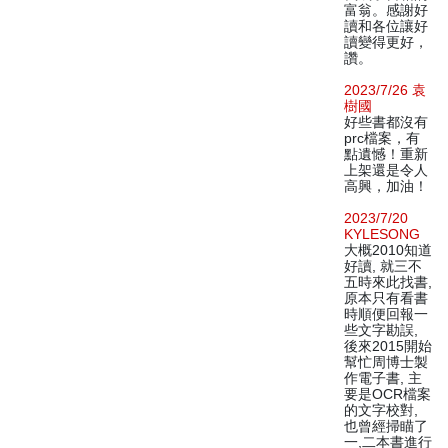
富翁。感謝好
讀和各位讓好
讀變得更好，
讚。
2023/7/26 袁
樹國
好些書都沒有
prc檔案，有
點遺憾！重新
上架還是令人
高興，加油！
2023/7/20
KYLESONG
大概2010知道
好讀, 就三不
五時來此找書,
原本只有看書
時順便回報一
些文字勘誤,
後來2015開始
幫忙周博士製
作電子書, 主
要是OCR檔案
的文字校對,
也曾經掃瞄了
一,二本書進行