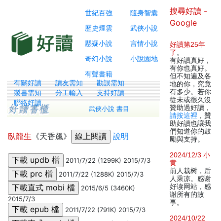
搜尋好讀 -
世紀百強
隨身智囊
Google
歷史煙雲
武俠小說
懸疑小說
言情小說
好讀第25年
了
。
奇幻小說
小說園地
有好讀真好，
有你也真好。
有聲書籍
但不知遍及各
有關好讀
讀友需知
勘誤需知
地的你，究竟
有多少。若你
製書需知
分工輸入
支持好讀
從未或很久沒
聯絡好讀
贊助過好讀，
武俠小說 書目
請按這裡
，贊
助好讀也讓我
們知道你的鼓
臥龍生
《天香飆》
說明
勵與支持。
2024/12/3 小
2011/7/22 (1299K) 2015/7/3
黄
前人栽树，后
2011/7/22 (1288K) 2015/7/3
人乘凉。感谢
好读网站，感
2015/6/5 (3460K)
谢所有的故
2015/7/3
事。
2011/7/22 (791K) 2015/7/3
2024/10/22