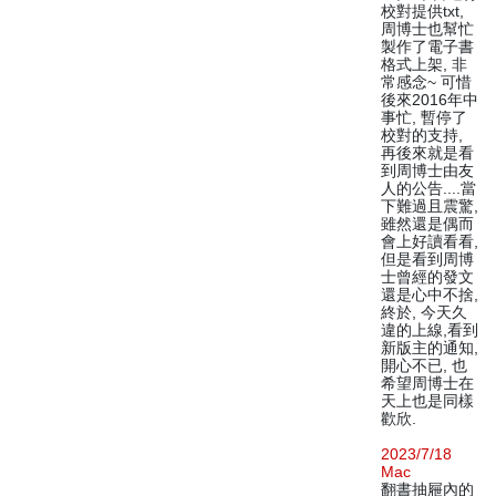
校對提供txt,
周博士也幫忙
製作了電子書
格式上架, 非
常感念~ 可惜
後來2016年中
事忙, 暫停了
校對的支持,
再後來就是看
到周博士由友
人的公告....當
下難過且震驚,
雖然還是偶而
會上好讀看看,
但是看到周博
士曾經的發文
還是心中不捨,
終於, 今天久
違的上線,看到
新版主的通知,
開心不已, 也
希望周博士在
天上也是同樣
歡欣.
2023/7/18
Mac
翻書抽屜內的