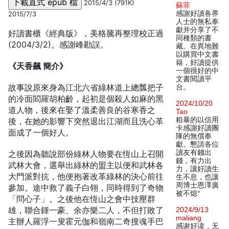
2015/4/3 (791K)
蘇菲
感謝好讀各界
2015/7/3
人士的無私奉
獻并分享了不
好讀書櫃《經典版》，美格騰再整理校正過
同種類的書
(2004/3/2)。感謝峰勘誤。
藏。在異地難
以購買中文書
籍，好讀提供
《天香飆 簡介》
一個很好的中
文書閱讀平
故事說原來身為江北六省綠林道上總瓢把子
台。
的冷面閻羅胡柏齡，起初是個殺人如麻的黑
2024/10/20
道人物，後來在娶了溫柔善良的谷寒香之
Tao
粗暴的以信用
後，在她的影響下突然退出江湖而且洗心革
卡感謝好讀團
面成了一個好人。
隊的無償奉
獻。懇請各位
讀友有錢出
之後因為聽說部份綠林人物要在恆山上召開
錢，有力出
武林大會，選舉出綠林的盟主以便和武林各
力，讓好讀生
大門派對抗，他便抱著改革綠林的決心前往
生不息，也讓
周博士恩澤廣
參加。途中救了義子白翎，同時得到了奇物
被不熄°
「問心子」。之後他在恆山之會中技壓群
雄，聯合鍾一豪、余亦樂二人，不但打敗了
2024/9/13
maliang
主辦人羅浮一叟霍元伽和嶺南二奇搜魂手巴
感谢好读，无