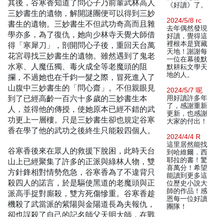
其後，谷寒香知道了問心子乃前輩武林高人
《好讀》了。
三妙書生的遺物，解開謎團便可以得到三妙
2024/5/8 rc
書生的遺物。三妙書生不但武功奇高而且雜
去年偶然發現
學亦多，為了復仇，她向少林寺天覺大師借
好讀，覺得這
裡根本是寶藏
得「寒犀刀」，剖開問心子後，重回天台萬
天地！謝謝每
花宮尋找三妙書生的遺物。雖然遇到了鬼老
一位在幕後默
水寒、人魔伍獨、毒火成全等老魔頭的阻
默耕耘文學天
地的人。
攔，不過她也在千鈞一髮之際，冒死進入了
山腹中三妙書生的「問心齋」。不但親眼見
2024/5/7 呢
到了已經高齡一百六十多歲的三妙書生本
用好讀許多年
了，感謝重新
人，並得他的傳授，使她原本已經不錯的武
更新，也感謝
功更上一層樓。只是三妙書生卻也規定谷寒
大家的付出！
香在學了他的武功之後終生只能殺四個人。
2024/4/4 R
這里居然能找
谷寒香後來在眾人的救援下脫困，此時天台
到哈維爾．西
耶拉的書！驚
山上已經聚集了許多的正派與綠林人物，雙
喜萬分！希望
方針鋒相對情勢危急，谷寒香為了不違背只
能讀到更多這
殺四人的諾言，於是驅使黑道的老魔頭與正
位歷史小說大
師的作品！感
派高手捉對廝殺，雙方死傷慘重。谷寒香趁
恩每一位好讀
機殺了武當派的紫陽與金陽道長為夫報仇，
團隊！
卻也誤殺了自己的記名師父天明大師，在戰