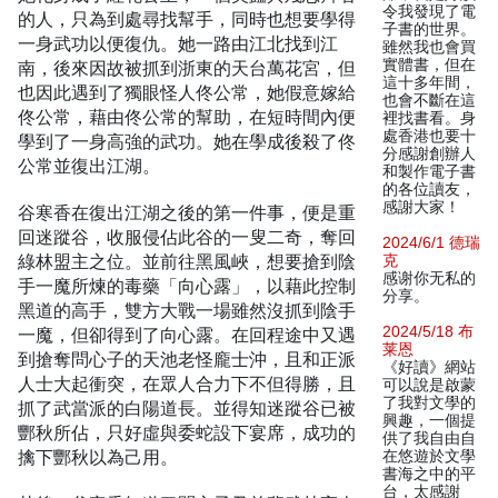
令我發現了電
的人，只為到處尋找幫手，同時也想要學得
子書的世界。
一身武功以便復仇。她一路由江北找到江
雖然我也會買
實體書，但在
南，後來因故被抓到浙東的天台萬花宮，但
這十多年間，
也因此遇到了獨眼怪人佟公常，她假意嫁給
也會不斷在這
佟公常，藉由佟公常的幫助，在短時間內便
裡找書看。身
處香港也要十
學到了一身高強的武功。她在學成後殺了佟
分感謝創辦人
公常並復出江湖。
和製作電子書
的各位讀友，
感謝大家！
谷寒香在復出江湖之後的第一件事，便是重
回迷蹤谷，收服侵佔此谷的一叟二奇，奪回
2024/6/1 德瑞
綠林盟主之位。並前往黑風峽，想要搶到陰
克
感谢你无私的
手一魔所煉的毒藥「向心露」，以藉此控制
分享。
黑道的高手，雙方大戰一場雖然沒抓到陰手
2024/5/18 布
一魔，但卻得到了向心露。在回程途中又遇
莱恩
到搶奪問心子的天池老怪龐士沖，且和正派
《好讀》網站
人士大起衝突，在眾人合力下不但得勝，且
可以說是啟蒙
了我對文學的
抓了武當派的白陽道長。並得知迷蹤谷已被
興趣，一個提
酆秋所佔，只好虛與委蛇設下宴席，成功的
供了我自由自
擒下酆秋以為己用。
在悠遊於文學
書海之中的平
台，太感謝