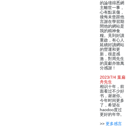
的論壇得悉網
主離世一事，
心有點哀傷，
後悔未曾跟他
言謝在學習期
間他的網站是
我的精神食
糧。見到好讀
重啟，有心人
延續好讀網站
的營運和更
新，很是感
激，對周先生
的貢獻亦致萬
分感謝！
2023/7/4 葉扁
舟先生
相识十年，前
面看过不少好
书，谢谢你。
今年时间更多
了，希望在
haodoo度过
更好的年华。
>>
更多感言