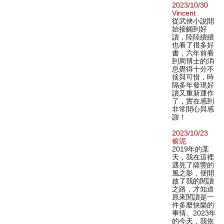
2023/10/30
Vincent
從武俠小說開
始接觸到好
讀，陸陸續續
也看了很多好
書，六年前看
到周博士的消
息覺得十分不
捨與可惜，時
隔多年發現好
讀又重新運作
了，實在感到
非常開心與感
謝！
2023/10/23
偷泥
2019年的某
天，我在這裡
遇見了薩豐的
風之影，便開
啟了我的閱讀
之路，才知道
原來閱讀是一
件多麼快樂的
事情。2023年
的今天，我依