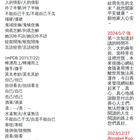
人的情影/人的倩影
給周先生的文
吟了半響/吟了半晌
末＂祝您闔家
平安健康＂～
不能自已干戈/不能自己干戈
願他家人心安
殭硬/僵硬
～
鬼域技倆/鬼蜮伎倆
倒底怎解/到底怎解
2024/1/7 強
她沉呤不語/她沉吟不語
第一次知道好
蚊龍鬧海/蛟龍鬧海
讀的時間不
言語狡滑/言語狡猾
久，大約兩年
前。當時常在
(mPDB 2011/7/22)
這裡挖寶，本
蜂湧而上/蜂擁而上
來很擔心網站
會隨著周博士
撤手/撒手
離世而無法再
莫名奇妙/莫名其妙
運作，今日再
但己/但已
來發現網站動
拾頭看去/抬頭看去
起來了，真
自已/自己
心、真心地感
也己/也已
謝願意付出的
酒萊/酒菜
善心人士們。
道；﹁/道：﹁
無法想像沒有
閱讀的人生，
水遠無法/永遠無法
閱讀的路上有
不能自己干戈/自是不能自已
您們真好。
寒喧/寒暄
陰側側/陰惻惻
2023/12/27
跟看/眼看
Annabel Kuo