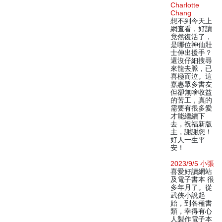
Charlotte
Chang
想不到今天上
網查看，好讀
竟然復活了，
是哪位神仙壯
士伸出援手？
還沒仔細搜尋
來龍去脈，已
喜極而泣。這
嘉惠眾多書友
但卻無啥收益
的苦工，真的
需要有很多愛
才能繼續下
去，祝福新版
主，謝謝您！
好人一生平
安！
2023/9/5 小張
喜愛好讀網站
及電子書本 很
多年月了。從
武俠小說起
始，到各種書
類，幸得有心
人製作電子本