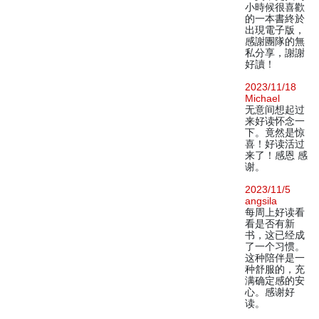
小時候很喜歡
的一本書終於
出現電子版，
感謝團隊的無
私分享，謝謝
好讀！
2023/11/18
Michael
无意间想起过
来好读怀念一
下。竟然是惊
喜！好读活过
来了！感恩 感
谢。
2023/11/5
angsila
每周上好读看
看是否有新
书，这已经成
了一个习惯。
这种陪伴是一
种舒服的，充
满确定感的安
心。感谢好
读。