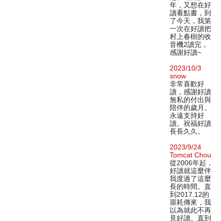
年，又想在好
讀看點書，到
了今天，我第
一次在好讀把
村上春樹的收
音機2讀完，
感謝好讀~
2023/10/3
snow
非常喜歡好
讀，感謝好讀
無私的付出與
陪伴的歲月。
永遠支持好
讀。祝福好讀
長長久久。
2023/9/24
Tomcat Chou
從2006年起，
好讀就這麼伴
我度過了這麼
長的時間。直
到2017.12的
噩耗傳來，我
以為就此不再
見好讀。直到