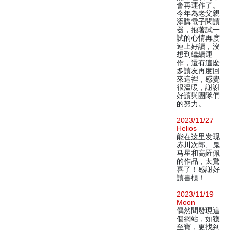
會再運作了。
今年為老父親
添購電子閱讀
器，抱著試一
試的心情再度
連上好讀，沒
想到繼續運
作，還有這麼
多讀友再度回
來這裡，感覺
很溫暖，謝謝
好讀與團隊們
的努力。
2023/11/27
Helios
能在这里发现
赤川次郎、鬼
马星和高羅佩
的作品，太驚
喜了！感謝好
讀書櫃！
2023/11/19
Moon
偶然間發現這
個網站，如獲
至寶，更找到