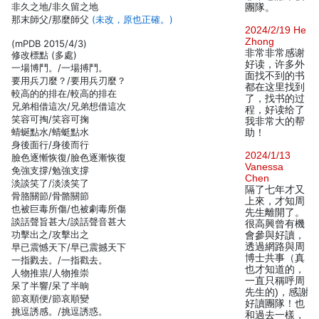
非久之地/非久留之地
團隊。
那末師父/那麼師父
(未改，原也正確。)
2024/2/19 He
Zhong
(mPDB 2015/4/3)
非常非常感谢
修改標點 (多處)
好读，许多外
一場博鬥。/一場搏鬥。
面找不到的书
要用兵刀麼？/要用兵刃麼？
都在这里找到
較高的的排在/較高的排在
了，找书的过
兄弟相借這次/兄弟想借這次
程，好读给了
笑容可掏/笑容可掬
我非常大的帮
蜻蜒點水/蜻蜓點水
助！
身後面行/身後而行
2024/1/13
臉色逐慚恢復/臉色逐漸恢復
Vanessa
免強支撐/勉強支撐
Chen
淡談笑了/淡淡笑了
隔了七年才又
骨胳關節/骨骼關節
上來，才知周
也被巨毒所傷/也被劇毒所傷
先生離開了。
談話聲旨甚大/談話聲音甚大
很高興曾有機
功擊出之/攻擊出之
會參與好讀，
透過網路與周
早已震憾天下/早已震撼天下
博士共事（真
一指戮去。/一指戳去。
也才知道的，
人物推祟/人物推崇
一直只稱呼周
呆了半響/呆了半晌
先生的)，感謝
節哀順便/節哀順變
好讀團隊！也
挑逗誘感。/挑逗誘惑。
和過去一樣，