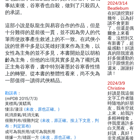
2024/3/14
事結束後，谷寒香也自殺，做到了只殺四人
Beatlebum
的承諾。
在好讀挖寶好
幾年，以為好
讀不會更新
這部小說是臥龍生與易容合作的作品，但是
了，但還是偶
十分難得的是前後一貫，並不因為旁人的代
爾會上來看
看，沒想到又
筆而使故事產生敘述上的不一致。在武俠小
有新書了，超
說的世界中多是以英雄好漢來作為主角，以
級感動！好讀
女性為主角的並不多見，本書開始是以胡柏
真的陪我渡過
好多個通勤的
齡為主角，但他的出現其實多是為了襯托真
日子跟愜意的
正主角谷寒香，書中特別著墨於谷寒香性情
週末，謝謝好
上的轉變。從本書的整體性看來，尚不失為
讀！
一部值得一讀得武俠精品。
2024/3/9
Christine
勘誤表
：
好讀是我這個
文字工作者隨
(mPDB 2015/7/3)
時隨地的好朋
黃標馬/黃驃馬
友，我有空就
悽涼/淒涼
(未改，原也正確。)
上來，給我許
耗消原氣/耗消元氣
多精神糧食，
很難判布/很難判定
(未改，原正確。按上下文意，判
伴我度過許多
布：判定宣布)
白天黑夜，有
成可為我所用/或可為我所用
好讀，真好！
雄據一方/雄踞一方
(未改，原也正確。)
非常感謝幕後