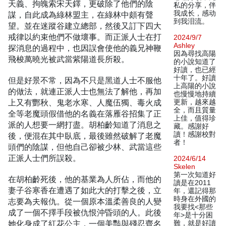
天義、拘魄索宋天鐸，更破除了他們的陰
私的分享，伴
我成长，感动
謀，自此成為綠林盟主，在綠林中頗有聲
到我泪流。
望。並在迷蹤谷建立總部，然後又訂下四大
戒律以約束他們不做壞事。而正派人士在打
2024/9/7
Ashley
探消息的過程中，也因誤會使他的義兄神鞭
因為尋找高陽
飛梭萬曉光被武當紫陽道長所殺。
的小說知道了
好讀，也已經
十年了。好讀
但是好景不常，因為不只是黑道人士不服他
上高陽的小說
的做法，就連正派人士也無法了解他，再加
也慢慢地持續
上又有酆秋、鬼老水寒、人魔伍獨、毒火成
更新，越來越
全，而且質量
全等老魔頭假借他的名義在落雁谷招集了正
上佳，值得珍
派的人想要一網打盡。胡柏齡知道了消息之
藏。感謝好
讀！感謝校對
後，便混在其中臥底，最後雖然破解了老魔
者！
頭們的陰謀，但他自己卻被少林、武當這些
正派人士們所誤殺。
2024/6/14
Skelen
第一次知道好
在胡柏齡死後，他的基業為人所佔，而他的
讀是在2011
妻子谷寒香在遭遇了如此大的打擊之後，立
年，還記得那
時身在外國的
志要為夫報仇。從一個原本溫柔善良的人變
我要找<那些
成了一個不擇手段被仇恨沖昏頭的人。此後
年>是十分困
她化身成了紅花公主，一個美豔與殘忍齊名
難，就是好讀