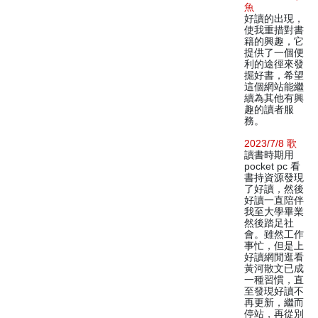
魚
好讀的出現，
使我重措對書
籍的興趣，它
提供了一個便
利的途徑來發
掘好書，希望
這個網站能繼
續為其他有興
趣的讀者服
務。
2023/7/8 歌
讀書時期用
pocket pc 看
書持資源發現
了好讀，然後
好讀一直陪伴
我至大學畢業
然後踏足社
會。雖然工作
事忙，但是上
好讀網閒逛看
黃河散文已成
一種習慣，直
至發現好讀不
再更新，繼而
停站，再從別