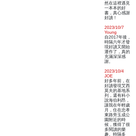
然在這裡遇見
一本本的好
書，真心感謝
好讀！
2023/10/7
Young
自2017年後，
時隔六年才發
現好讀又開始
運作了，真的
充滿深深感
謝。
2023/10/4
JOE
好多年前，在
好讀發現艾西
莫夫的基地系
列，還有科小
說海伯利昂，
讓我在年輕歲
月，住在忠孝
東路旁玉成公
園附近的時
候，獲得了很
多閱讀的樂
趣。時隔多