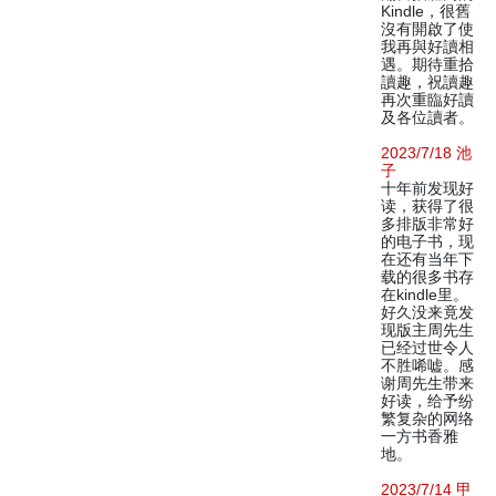
Kindle，很舊
沒有開啟了使
我再與好讀相
遇。期待重拾
讀趣，祝讀趣
再次重臨好讀
及各位讀者。
2023/7/18 池
子
十年前发现好
读，获得了很
多排版非常好
的电子书，现
在还有当年下
载的很多书存
在kindle里。
好久没来竟发
现版主周先生
已经过世令人
不胜唏嘘。感
谢周先生带来
好读，给予纷
繁复杂的网络
一方书香雅
地。
2023/7/14 甲