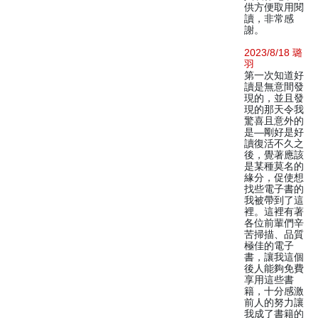
供方便取用閱
讀，非常感
謝。
2023/8/18 璐
羽
第一次知道好
讀是無意間發
現的，並且發
現的那天令我
驚喜且意外的
是—剛好是好
讀復活不久之
後，覺著應該
是某種莫名的
緣分，促使想
找些電子書的
我被帶到了這
裡。這裡有著
各位前輩們辛
苦掃描、品質
極佳的電子
書，讓我這個
後人能夠免費
享用這些書
籍，十分感激
前人的努力讓
我成了書籍的