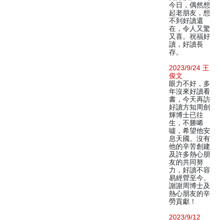
今日，偶然想
起老朋友，想
不到好讀還
在，令人又驚
又喜。祝福好
讀，好讀長
存。
2023/9/24 王
俊文
眼力不好，多
年沒來好讀看
書，今天再訪
好讀方知周劍
輝博士已往
生，不勝唏
噓，希望他安
息天國。沒有
他的辛苦創建
及許多熱心朋
友的共同努
力，好讀不容
易經營至今。
謝謝周博士及
熱心朋友的辛
勞貢獻！
2023/9/12