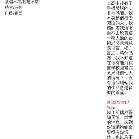
疲備不堪/疲憊不堪
上高中後有了
時侯/時候
手機發現的，
白己/自己
非常感謝。我
本身是個很愛
閱讀的人，我
感到若我活著
而不去欣賞這
一種人類的藝
術那將毫無意
義可言。總而
言之，萬分感
謝，我不知道
在每有能力買
書學校圖書館
又只能借七天
的情況下，沒
有這個網站我
的生命會是多
麼的荒蕪。
2023/12/12
Yumi
幾年前偶然得
知周博士離世
的消息，來到
好讀網站總會
覺得有點悵
然，也以為不