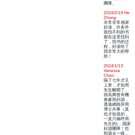
團隊。
2024/2/19 He
Zhong
非常非常感谢
好读，许多外
面找不到的书
都在这里找到
了，找书的过
程，好读给了
我非常大的帮
助！
2024/1/13
Vanessa
Chen
隔了七年才又
上來，才知周
先生離開了。
很高興曾有機
會參與好讀，
透過網路與周
博士共事（真
也才知道的，
一直只稱呼周
先生的)，感謝
好讀團隊！也
和過去一樣，