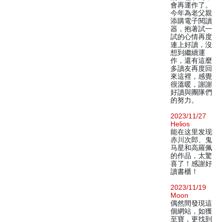
會再運作了。
今年為老父親
添購電子閱讀
器，抱著試一
試的心情再度
連上好讀，沒
想到繼續運
作，還有這麼
多讀友再度回
來這裡，感覺
很溫暖，謝謝
好讀與團隊們
的努力。
2023/11/27
Helios
能在这里发现
赤川次郎、鬼
马星和高羅佩
的作品，太驚
喜了！感謝好
讀書櫃！
2023/11/19
Moon
偶然間發現這
個網站，如獲
至寶，更找到