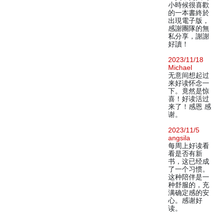
小時候很喜歡
的一本書終於
出現電子版，
感謝團隊的無
私分享，謝謝
好讀！
2023/11/18
Michael
无意间想起过
来好读怀念一
下。竟然是惊
喜！好读活过
来了！感恩 感
谢。
2023/11/5
angsila
每周上好读看
看是否有新
书，这已经成
了一个习惯。
这种陪伴是一
种舒服的，充
满确定感的安
心。感谢好
读。