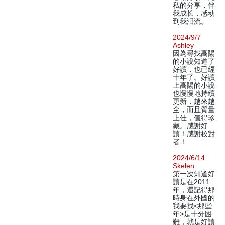
私的分享，伴
我成长，感动
到我泪流。
2024/9/7
Ashley
因為尋找高陽
的小說知道了
好讀，也已經
十年了。好讀
上高陽的小說
也慢慢地持續
更新，越來越
全，而且質量
上佳，值得珍
藏。感謝好
讀！感謝校對
者！
2024/6/14
Skelen
第一次知道好
讀是在2011
年，還記得那
時身在外國的
我要找<那些
年>是十分困
難，就是好讀