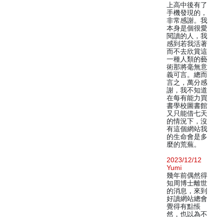
上高中後有了
手機發現的，
非常感謝。我
本身是個很愛
閱讀的人，我
感到若我活著
而不去欣賞這
一種人類的藝
術那將毫無意
義可言。總而
言之，萬分感
謝，我不知道
在每有能力買
書學校圖書館
又只能借七天
的情況下，沒
有這個網站我
的生命會是多
麼的荒蕪。
2023/12/12
Yumi
幾年前偶然得
知周博士離世
的消息，來到
好讀網站總會
覺得有點悵
然，也以為不