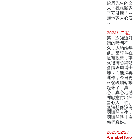
給周先生的文
末＂祝您闔家
平安健康＂～
願他家人心安
～
2024/1/7 強
第一次知道好
讀的時間不
久，大約兩年
前。當時常在
這裡挖寶，本
來很擔心網站
會隨著周博士
離世而無法再
運作，今日再
來發現網站動
起來了，真
心、真心地感
謝願意付出的
善心人士們。
無法想像沒有
閱讀的人生，
閱讀的路上有
您們真好。
2023/12/27
Annabel Kuo