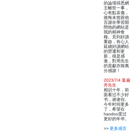
的論壇得悉網
主離世一事，
心有點哀傷，
後悔未曾跟他
言謝在學習期
間他的網站是
我的精神食
糧。見到好讀
重啟，有心人
延續好讀網站
的營運和更
新，很是感
激，對周先生
的貢獻亦致萬
分感謝！
2023/7/4 葉扁
舟先生
相识十年，前
面看过不少好
书，谢谢你。
今年时间更多
了，希望在
haodoo度过
更好的年华。
>>
更多感言