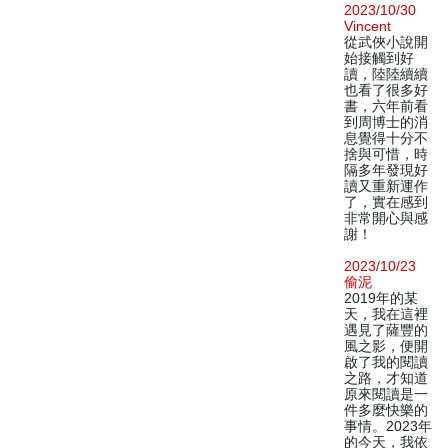
2023/10/30
Vincent
從武俠小說開
始接觸到好
讀，陸陸續續
也看了很多好
書，六年前看
到周博士的消
息覺得十分不
捨與可惜，時
隔多年發現好
讀又重新運作
了，實在感到
非常開心與感
謝！
2023/10/23
偷泥
2019年的某
天，我在這裡
遇見了薩豐的
風之影，便開
啟了我的閱讀
之路，才知道
原來閱讀是一
件多麼快樂的
事情。2023年
的今天，我依