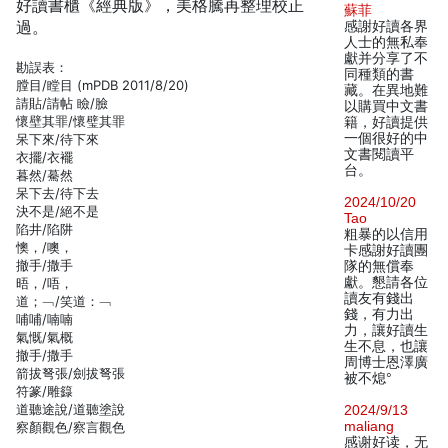
好讀書櫃《經典版》，美格騰再整理校正
蘇菲
過。
感謝好讀各界
人士的無私奉
獻并分享了不
勘誤表：
同種類的書
膛目/瞠目 (mPDB 2011/8/20)
藏。在異地難
請貼/請帖 瞼/臉
以購買中文書
懷壁其罪/懷璧其罪
籍，好讀提供
一個很好的中
呆下來/待下來
文書閱讀平
衣擺/衣襬
台。
暮然/驀然
呆下去/待下去
2024/10/20
決不是/絕不是
Tao
陷井/陷阱
粗暴的以信用
懊，/噢，
卡感謝好讀團
撤手/撒手
隊的無償奉
獻。懇請各位
晤，/唔，
讀友有錢出
道；﹁/笑道：﹁
錢，有力出
哺哺/喃喃
力，讓好讀生
氣慨/氣概
生不息，也讓
撤手/撒手
周博士恩澤廣
箭拔弩張/劍拔弩張
被不熄°
符篆/雕籙
道聽途說/道聽塗說
2024/9/13
maliang
察顏觀色/察言觀色
感谢好读，无