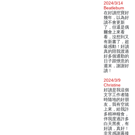
2024/3/14
Beatlebum
在好讀挖寶好
幾年，以為好
讀不會更新
了，但還是偶
爾會上來看
看，沒想到又
有新書了，超
級感動！好讀
真的陪我渡過
好多個通勤的
日子跟愜意的
週末，謝謝好
讀！
2024/3/9
Christine
好讀是我這個
文字工作者隨
時隨地的好朋
友，我有空就
上來，給我許
多精神糧食，
伴我度過許多
白天黑夜，有
好讀，真好！
非常感謝幕後