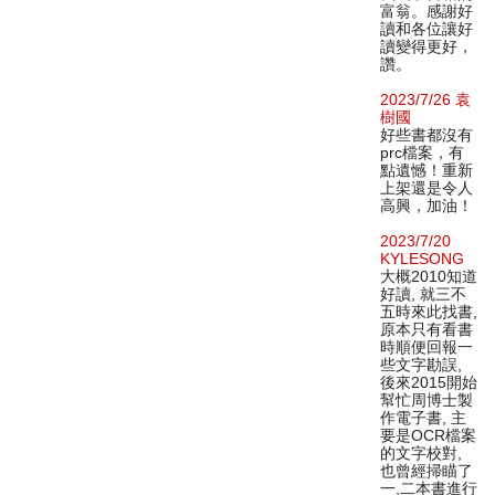
富翁。感謝好
讀和各位讓好
讀變得更好，
讚。
2023/7/26 袁
樹國
好些書都沒有
prc檔案，有
點遺憾！重新
上架還是令人
高興，加油！
2023/7/20
KYLESONG
大概2010知道
好讀, 就三不
五時來此找書,
原本只有看書
時順便回報一
些文字勘誤,
後來2015開始
幫忙周博士製
作電子書, 主
要是OCR檔案
的文字校對,
也曾經掃瞄了
一,二本書進行