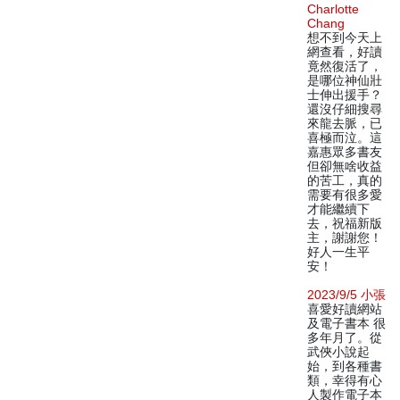
Charlotte
Chang
想不到今天上
網查看，好讀
竟然復活了，
是哪位神仙壯
士伸出援手？
還沒仔細搜尋
來龍去脈，已
喜極而泣。這
嘉惠眾多書友
但卻無啥收益
的苦工，真的
需要有很多愛
才能繼續下
去，祝福新版
主，謝謝您！
好人一生平
安！
2023/9/5 小張
喜愛好讀網站
及電子書本 很
多年月了。從
武俠小說起
始，到各種書
類，幸得有心
人製作電子本