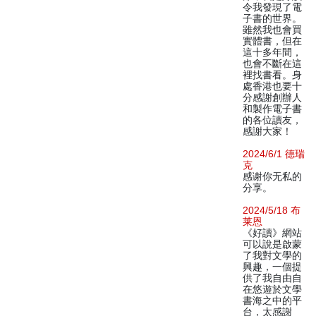
令我發現了電
子書的世界。
雖然我也會買
實體書，但在
這十多年間，
也會不斷在這
裡找書看。身
處香港也要十
分感謝創辦人
和製作電子書
的各位讀友，
感謝大家！
2024/6/1 德瑞
克
感谢你无私的
分享。
2024/5/18 布
莱恩
《好讀》網站
可以說是啟蒙
了我對文學的
興趣，一個提
供了我自由自
在悠遊於文學
書海之中的平
台，太感謝