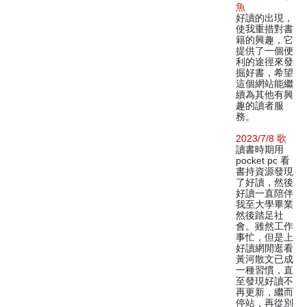
魚
好讀的出現，
使我重措對書
籍的興趣，它
提供了一個便
利的途徑來發
掘好書，希望
這個網站能繼
續為其他有興
趣的讀者服
務。
2023/7/8 歌
讀書時期用
pocket pc 看
書持資源發現
了好讀，然後
好讀一直陪伴
我至大學畢業
然後踏足社
會。雖然工作
事忙，但是上
好讀網閒逛看
黃河散文已成
一種習慣，直
至發現好讀不
再更新，繼而
停站，再從別