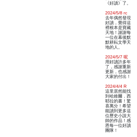
《好讀》了。
2024/5/8 rc
去年偶然發現
好讀，覺得這
裡根本是寶藏
天地！謝謝每
一位在幕後默
默耕耘文學天
地的人。
2024/5/7 呢
用好讀許多年
了，感謝重新
更新，也感謝
大家的付出！
2024/4/4 R
這里居然能找
到哈維爾．西
耶拉的書！驚
喜萬分！希望
能讀到更多這
位歷史小說大
師的作品！感
恩每一位好讀
團隊！