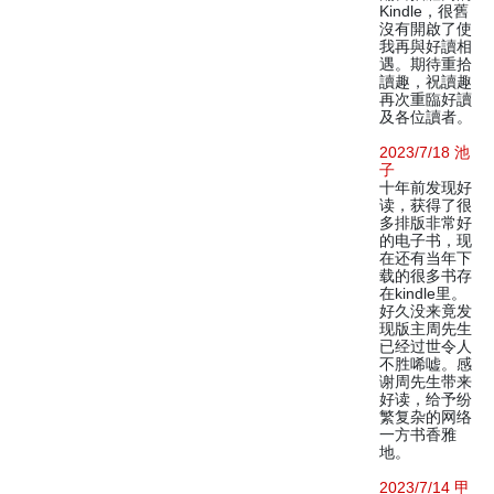
Kindle，很舊
沒有開啟了使
我再與好讀相
遇。期待重拾
讀趣，祝讀趣
再次重臨好讀
及各位讀者。
2023/7/18 池
子
十年前发现好
读，获得了很
多排版非常好
的电子书，现
在还有当年下
载的很多书存
在kindle里。
好久没来竟发
现版主周先生
已经过世令人
不胜唏嘘。感
谢周先生带来
好读，给予纷
繁复杂的网络
一方书香雅
地。
2023/7/14 甲