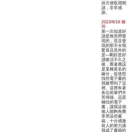
供方便取用閱
讀，非常感
謝。
2023/8/18 璐
羽
第一次知道好
讀是無意間發
現的，並且發
現的那天令我
驚喜且意外的
是—剛好是好
讀復活不久之
後，覺著應該
是某種莫名的
緣分，促使想
找些電子書的
我被帶到了這
裡。這裡有著
各位前輩們辛
苦掃描、品質
極佳的電子
書，讓我這個
後人能夠免費
享用這些書
籍，十分感激
前人的努力讓
我成了書籍的