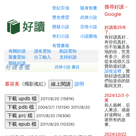
搜尋好讀 -
世紀百強
隨身智囊
Google
歷史煙雲
武俠小說
懸疑小說
言情小說
好讀第25年
了
。
奇幻小說
小說園地
有好讀真好，
有你也真好。
有聲書籍
但不知遍及各
有關好讀
讀友需知
勘誤需知
地的你，究竟
有多少。若你
製書需知
分工輸入
支持好讀
從未或很久沒
聯絡好讀
贊助過好讀，
武俠小說 書目
請按這裡
，贊
助好讀也讓我
們知道你的鼓
慕容美
《燭影搖紅》
說明
勵與支持。
2024/12/3 小
2011/8/20 (1581K)
黄
前人栽树，后
2004/2/1 (1515K) 2011/8/20
人乘凉。感谢
好读网站，感
2011/8/20 (1630K)
谢所有的故
2011/8/20 (1032K)
事。
2024/10/22