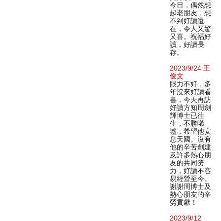
今日，偶然想
起老朋友，想
不到好讀還
在，令人又驚
又喜。祝福好
讀，好讀長
存。
2023/9/24 王
俊文
眼力不好，多
年沒來好讀看
書，今天再訪
好讀方知周劍
輝博士已往
生，不勝唏
噓，希望他安
息天國。沒有
他的辛苦創建
及許多熱心朋
友的共同努
力，好讀不容
易經營至今。
謝謝周博士及
熱心朋友的辛
勞貢獻！
2023/9/12