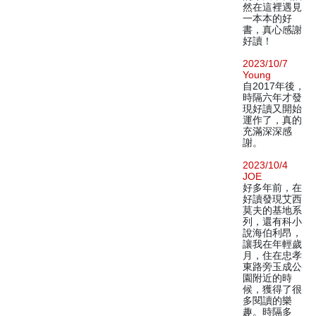
然在這裡遇見
一本本的好
書，真心感謝
好讀！
2023/10/7
Young
自2017年後，
時隔六年才發
現好讀又開始
運作了，真的
充滿深深感
謝。
2023/10/4
JOE
好多年前，在
好讀發現艾西
莫夫的基地系
列，還有科小
說海伯利昂，
讓我在年輕歲
月，住在忠孝
東路旁玉成公
園附近的時
候，獲得了很
多閱讀的樂
趣。時隔多