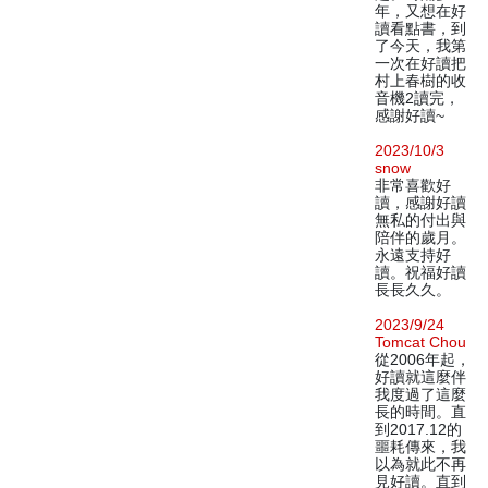
年，又想在好
讀看點書，到
了今天，我第
一次在好讀把
村上春樹的收
音機2讀完，
感謝好讀~
2023/10/3
snow
非常喜歡好
讀，感謝好讀
無私的付出與
陪伴的歲月。
永遠支持好
讀。祝福好讀
長長久久。
2023/9/24
Tomcat Chou
從2006年起，
好讀就這麼伴
我度過了這麼
長的時間。直
到2017.12的
噩耗傳來，我
以為就此不再
見好讀。直到