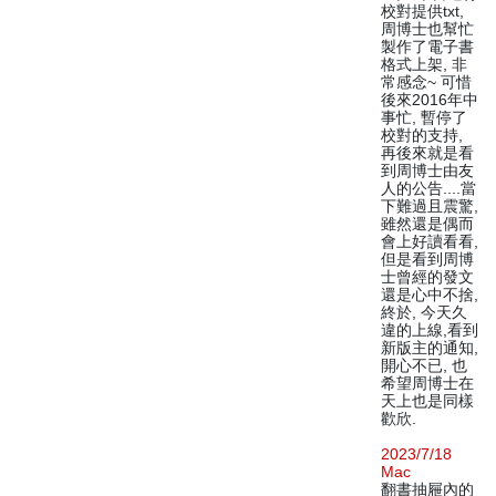
校對提供txt,
周博士也幫忙
製作了電子書
格式上架, 非
常感念~ 可惜
後來2016年中
事忙, 暫停了
校對的支持,
再後來就是看
到周博士由友
人的公告....當
下難過且震驚,
雖然還是偶而
會上好讀看看,
但是看到周博
士曾經的發文
還是心中不捨,
終於, 今天久
違的上線,看到
新版主的通知,
開心不已, 也
希望周博士在
天上也是同樣
歡欣.
2023/7/18
Mac
翻書抽屜內的