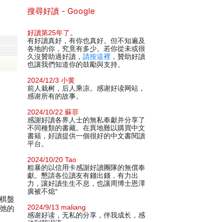
搜尋好讀 - Google
好讀第25年了
。
有好讀真好，有你也真好。但不知遍及
各地的你，究竟有多少。若你從未或很
久沒贊助過好讀，
請按這裡
，贊助好讀
也讓我們知道你的鼓勵與支持。
2024/12/3 小黄
前人栽树，后人乘凉。感谢好读网站，
感谢所有的故事。
2024/10/22 蘇菲
感謝好讀各界人士的無私奉獻并分享了
不同種類的書藏。在異地難以購買中文
書籍，好讀提供一個很好的中文書閱讀
平台。
2024/10/20 Tao
粗暴的以信用卡感謝好讀團隊的無償奉
獻。懇請各位讀友有錢出錢，有力出
力，讓好讀生生不息，也讓周博士恩澤
廣被不熄°
在棋盤
2024/9/13 maliang
或弛的
感谢好读，无私的分享，伴我成长，感