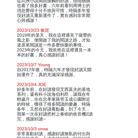
從武俠小說開始接觸到好讀，陸陸續續
也看了很多好書，六年前看到周博士的
消息覺得十分不捨與可惜，時隔多年發
現好讀又重新運作了，實在感到非常開
心與感謝！
2023/10/23 偷泥
2019年的某天，我在這裡遇見了薩豐的
風之影，便開啟了我的閱讀之路，才知
道原來閱讀是一件多麼快樂的事情。
2023年的今天，我依然在這裡遇見一本
本的好書，真心感謝好讀！
2023/10/7 Young
自2017年後，時隔六年才發現好讀又開
始運作了，真的充滿深深感謝。
2023/10/4 JOE
好多年前，在好讀發現艾西莫夫的基地
系列，還有科小說海伯利昂，讓我在年
輕歲月，住在忠孝東路旁玉成公園附近
的時候，獲得了很多閱讀的樂趣。時隔
多年，又想在好讀看點書，到了今天，
我第一次在好讀把村上春樹的收音機2讀
完，感謝好讀~
2023/10/3 snow
非常喜歡好讀，感謝好讀無私的付出與