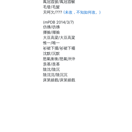
鳳冠霞披/鳳冠霞帔
毛發/毛髮
天呵欠/???
(未改，不知如何改。)
(mPDB 2014/3/7)
仿彿/彷彿
挪揄/揶揄
大豆高梁/大豆高粱
惟一/唯一
衫裙下擺/衫裙下襬
沈默/沉默
怒氣衝衝/怒氣沖沖
羡慕/羨慕
陰沈/陰沉
陰沈沈/陰沉沉
床第嬉戲/床笫嬉戲