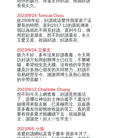
陪伴的歲月。永遠支持好讀。祝福好讀
長長久久。
2023/9/24 Tomcat Chou
從2006年起，好讀就這麼伴我度過了這
麼長的時間。直到2017.12的噩耗傳來，
我以為就此不再見好讀。直到今日，偶
然想起老朋友，想不到好讀還在，令人
又驚又喜。祝福好讀，好讀長存。
2023/9/24 王俊文
眼力不好，多年沒來好讀看書，今天再
訪好讀方知周劍輝博士已往生，不勝唏
噓，希望他安息天國。沒有他的辛苦創
建及許多熱心朋友的共同努力，好讀不
容易經營至今。謝謝周博士及熱心朋友
的辛勞貢獻！
2023/9/12 Charlotte Chang
想不到今天上網查看，好讀竟然復活
了，是哪位神仙壯士伸出援手？還沒仔
細搜尋來龍去脈，已喜極而泣。這嘉惠
眾多書友但卻無啥收益的苦工，真的需
要有很多愛才能繼續下去，祝福新版
主，謝謝您！好人一生平安！
2023/9/5 小張
喜愛好讀網站及電子書本 很多年月了。