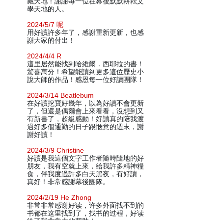
藏天地！謝謝每一位在幕後默默耕耘文
學天地的人。
2024/5/7 呢
用好讀許多年了，感謝重新更新，也感
謝大家的付出！
2024/4/4 R
這里居然能找到哈維爾．西耶拉的書！
驚喜萬分！希望能讀到更多這位歷史小
說大師的作品！感恩每一位好讀團隊！
2024/3/14 Beatlebum
在好讀挖寶好幾年，以為好讀不會更新
了，但還是偶爾會上來看看，沒想到又
有新書了，超級感動！好讀真的陪我渡
過好多個通勤的日子跟愜意的週末，謝
謝好讀！
2024/3/9 Christine
好讀是我這個文字工作者隨時隨地的好
朋友，我有空就上來，給我許多精神糧
食，伴我度過許多白天黑夜，有好讀，
真好！非常感謝幕後團隊。
2024/2/19 He Zhong
非常非常感谢好读，许多外面找不到的
书都在这里找到了，找书的过程，好读