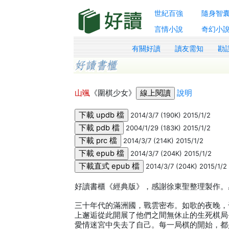
世紀百強
隨身智
言情小說
奇幻小
有關好讀
讀友需知
勘
山颯
《圍棋少女》
說明
2014/3/7 (190K) 2015/1/2
2004/1/29 (183K) 2015/1/2
2014/3/7 (214K) 2015/1/2
2014/3/7 (204K) 2015/1/2
2014/3/7 (204K) 2015/1/2
好讀書櫃《經典版》，感謝徐東聖整理製作。感謝s
三十年代的滿洲國，戰雲密布。如歌的夜晚，
上邂逅從此開展了他們之間無休止的生死棋局
愛情迷宮中失去了自己。每一局棋的開始，都