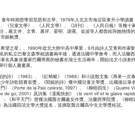
京。童年時期曾學習琵琶和古琴。1979年入北京市海淀區東升小學讀書
代》、《兒童文學》、《人民文學》、《詩刊》、《人民日報》等幾十
注，嚴文井、文青、屠岸、晏明、謝冕、金波等人都曾給與她熱情
京市銀帆獎。
「希望之星」。1990年從北大附中高中畢業，9月由詩人艾青和作家
名的私立巴黎文森學校讀書兩年後，通過法國中學會考，而入法蘭
法國著名具象派畫家巴爾蒂斯的秘書在瑞士生活兩年，開始法文小說創
黎舉行個人書畫展。
妮的詩》（1983）、《紅蜻蜓》（1988）和小說散文集《再來一次
中國少年詩歌競賽首獎，《閻妮的詩》獲中國兒童文學獎。出國後以筆
te de la Paix celeste, 1997）、《柳樹四生》（Quatre Vi
de go, 2001）及詩集《凜風快劍》（le vent vif et le glaive rapid
02）；《和平天門》曾獲法國龔古爾處女作獎、法蘭西學院獎，《柳樹
棋少女》為法國四項文學大獎提名，並摘取龔古爾高中生文學獎桂冠。