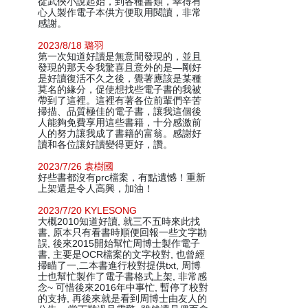
從武俠小說起始，到各種書類，幸得有
心人製作電子本供方便取用閱讀，非常
感謝。
2023/8/18 璐羽
第一次知道好讀是無意間發現的，並且
發現的那天令我驚喜且意外的是—剛好
是好讀復活不久之後，覺著應該是某種
莫名的緣分，促使想找些電子書的我被
帶到了這裡。這裡有著各位前輩們辛苦
掃描、品質極佳的電子書，讓我這個後
人能夠免費享用這些書籍，十分感激前
人的努力讓我成了書籍的富翁。感謝好
讀和各位讓好讀變得更好，讚。
2023/7/26 袁樹國
好些書都沒有prc檔案，有點遺憾！重新
上架還是令人高興，加油！
2023/7/20 KYLESONG
大概2010知道好讀, 就三不五時來此找
書, 原本只有看書時順便回報一些文字勘
誤, 後來2015開始幫忙周博士製作電子
書, 主要是OCR檔案的文字校對, 也曾經
掃瞄了一,二本書進行校對提供txt, 周博
士也幫忙製作了電子書格式上架, 非常感
念~ 可惜後來2016年中事忙, 暫停了校對
的支持, 再後來就是看到周博士由友人的