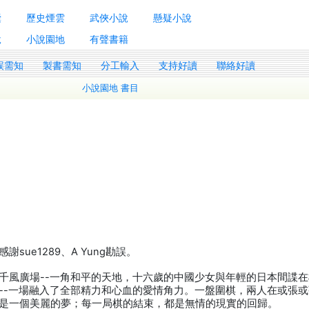
囊
歷史煙雲
武俠小說
懸疑小說
說
小說園地
有聲書籍
誤需知
製書需知
分工輸入
支持好讀
聯絡好讀
小說園地 書目
ue1289、A Yung勘誤。
千風廣場--一角和平的天地，十六歲的中國少女與年輕的日本間諜
--一場融入了全部精力和心血的愛情角力。一盤圍棋，兩人在或張
是一個美麗的夢；每一局棋的結束，都是無情的現實的回歸。