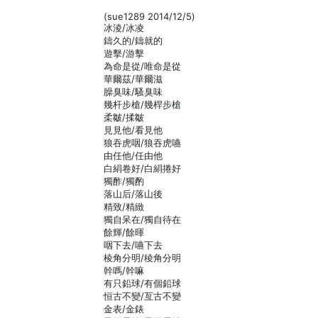
(sue1289 2014/12/5)
冰淩/冰凌
鑄久的/鑄就的
遊擊/游擊
為命是從/唯命是從
華爾茲/華爾滋
臊臭味/騷臭味
幾杆步槍/幾桿步槍
柔皺/揉皺
見見他/看見他
狼吞虎咽/狼吞虎嚥
由任他/任由他
白絹卷好/白絹捲好
獨酢/獨酌
落山后/落山後
精致/精緻
獨自呆在/獨自待在
餘輝/餘暉
咽下去/嚥下去
棱角分明/稜角分明
幹嗎/幹嘛
有只鉛球/有個鉛球
恒古不變/亙古不變
金表/金錶