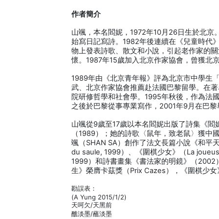
作者簡介
山颯，本名閻妮，1972年10月26日生於北
始寫日記寫詩。1982年後連續在《兒童時
物上發表詩歌、散文和小說，引起老作家的關
懷。1987年15歲加入北京作家協會，曾獲北
1989年由《北京青年報》評為北京市中學生
武、北京作家協會推薦赴法國巴黎留學。在著
院研修哲學和社會學。1995年秋後，作為
之後於巴黎從事專業寫作，2001年9月在巴
山颯從9歲至17歲以本名閻妮出版了詩集《閻
（1989）；她的詩歌〈鼠年，致老鼠〉獲
颯（SHAN SA）創作了法文長篇小說《和平天門》（Por
du saule, 1999）、《圍棋少女》（La joueuse 
1999）和詩書畫集《書法家的明鏡》（20
生》榮膺卡茲獎（Prix Cazes），《圍
勘誤表：
(A Yung 2015/1/2)
天呵欠/天黑前
醮淡墨/蘸淡墨