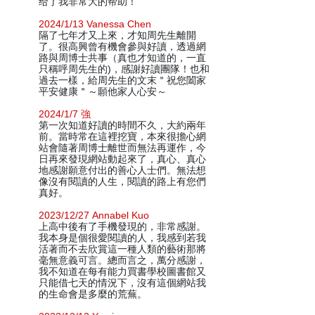
给了我非常大的帮助！
2024/1/13 Vanessa Chen
隔了七年才又上來，才知周先生離開
了。很高興曾有機會參與好讀，透過網
路與周博士共事（真也才知道的，一直
只稱呼周先生的)，感謝好讀團隊！也和
過去一樣，給周先生的文末＂祝您闔家
平安健康＂～願他家人心安～
2024/1/7 強
第一次知道好讀的時間不久，大約兩年
前。當時常在這裡挖寶，本來很擔心網
站會隨著周博士離世而無法再運作，今
日再來發現網站動起來了，真心、真心
地感謝願意付出的善心人士們。無法想
像沒有閱讀的人生，閱讀的路上有您們
真好。
2023/12/27 Annabel Kuo
上高中後有了手機發現的，非常感謝。
我本身是個很愛閱讀的人，我感到若我
活著而不去欣賞這一種人類的藝術那將
毫無意義可言。總而言之，萬分感謝，
我不知道在每有能力買書學校圖書館又
只能借七天的情況下，沒有這個網站我
的生命會是多麼的荒蕪。