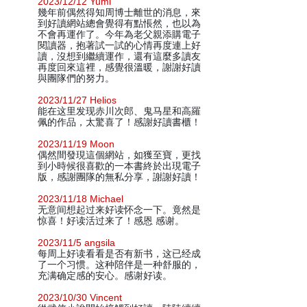
2023/12/12 Yumi
幾年前偶然得知周博士離世的消息，來
到好讀網站總會覺得有點悵然，也以為
不會再運作了。今年為老父親添購電子
閱讀器，抱著試一試的心情再度連上好
讀，沒想到繼續運作，還有這麼多讀友
再度回來這裡，感覺很溫暖，謝謝好讀
與團隊們的努力。
2023/11/27 Helios
能在这里发现赤川次郎、鬼马星和高羅
佩的作品，太驚喜了！感謝好讀書櫃！
2023/11/19 Moon
偶然間發現這個網站，如獲至寶，更找
到小時候很喜歡的一本書終於出現電子
版，感謝團隊的無私分享，謝謝好讀！
2023/11/18 Michael
无意间想起过来好读怀念一下。竟然是
惊喜！好读活过来了！感恩 感谢。
2023/11/5 angsila
每周上好读看看是否有新书，这已经成
了一个习惯。这种陪伴是一种舒服的，
充满确定感的安心。感谢好读。
2023/10/30 Vincent