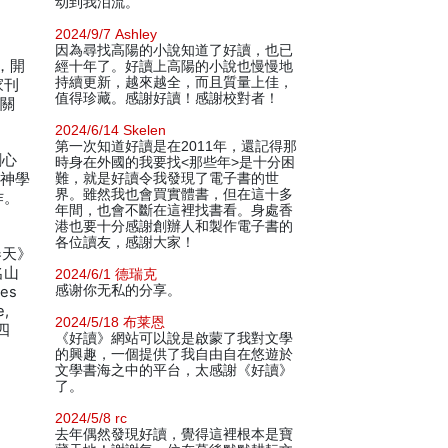
动到我泪流。
2024/9/7 Ashley
因為尋找高陽的小說知道了好讀，也已
，開
經十年了。好讀上高陽的小說也慢慢地
持續更新，越來越全，而且質量上佳，
家刊
值得珍藏。感謝好讀！感謝校對者！
的關
2024/6/14 Skelen
第一次知道好讀是在2011年，還記得那
劉心
時身在外國的我要找<那些年>是十分困
西神學
難，就是好讀令我發現了電子書的世
界。雖然我也會買實體書，但在這十多
作。
年間，也會不斷在這裡找書看。身處香
港也要十分感謝創辦人和製作電子書的
各位讀友，感謝大家！
春天》
名山
2024/6/1 德瑞克
感谢你无私的分享。
es
e,
2024/5/18 布莱恩
四
《好讀》網站可以說是啟蒙了我對文學
的興趣，一個提供了我自由自在悠遊於
文學書海之中的平台，太感謝《好讀》
了。
2024/5/8 rc
去年偶然發現好讀，覺得這裡根本是寶