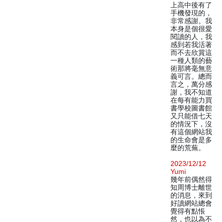
上高中後有了
手機發現的，
非常感謝。我
本身是個很愛
閱讀的人，我
感到若我活著
而不去欣賞這
一種人類的藝
術那將毫無意
義可言。總而
言之，萬分感
謝，我不知道
在每有能力買
書學校圖書館
又只能借七天
的情況下，沒
有這個網站我
的生命會是多
麼的荒蕪。
2023/12/12
Yumi
幾年前偶然得
知周博士離世
的消息，來到
好讀網站總會
覺得有點悵
然，也以為不