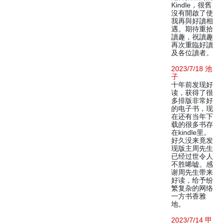
Kindle，很舊
沒有開啟了使
我再與好讀相
遇。期待重拾
讀趣，祝讀趣
再次重臨好讀
及各位讀者。
2023/7/18 池
子
十年前发现好
读，获得了很
多排版非常好
的电子书，现
在还有当年下
载的很多书存
在kindle里。
好久没来竟发
现版主周先生
已经过世令人
不胜唏嘘。感
谢周先生带来
好读，给予纷
繁复杂的网络
一方书香雅
地。
2023/7/14 甲