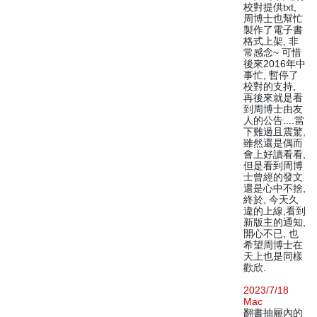
校對提供txt,
周博士也幫忙
製作了電子書
格式上架, 非
常感念~ 可惜
後來2016年中
事忙, 暫停了
校對的支持,
再後來就是看
到周博士由友
人的公告....當
下難過且震驚,
雖然還是偶而
會上好讀看看,
但是看到周博
士曾經的發文
還是心中不捨,
終於, 今天久
違的上線,看到
新版主的通知,
開心不已, 也
希望周博士在
天上也是同樣
歡欣.
2023/7/18
Mac
翻書抽屜內的