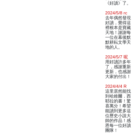
《好讀》了。
2024/5/8 rc
去年偶然發現
好讀，覺得這
裡根本是寶藏
天地！謝謝每
一位在幕後默
默耕耘文學天
地的人。
2024/5/7 呢
用好讀許多年
了，感謝重新
更新，也感謝
大家的付出！
2024/4/4 R
這里居然能找
到哈維爾．西
耶拉的書！驚
喜萬分！希望
能讀到更多這
位歷史小說大
師的作品！感
恩每一位好讀
團隊！