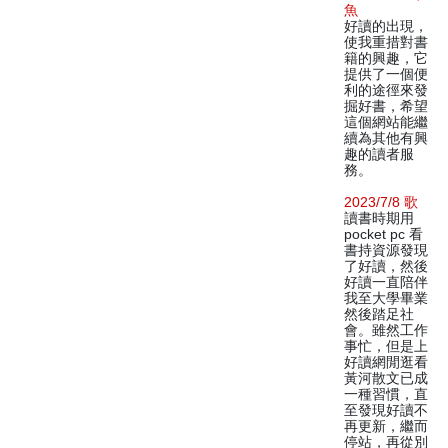
魚
好讀的出現，
使我重措對書
籍的興趣，它
提供了一個便
利的途徑來發
掘好書，希望
這個網站能繼
續為其他有興
趣的讀者服
務。
2023/7/8 歌
讀書時期用
pocket pc 看
書持資源發現
了好讀，然後
好讀一直陪伴
我至大學畢業
然後踏足社
會。雖然工作
事忙，但是上
好讀網閒逛看
黃河散文已成
一種習慣，直
至發現好讀不
再更新，繼而
停站，再從別