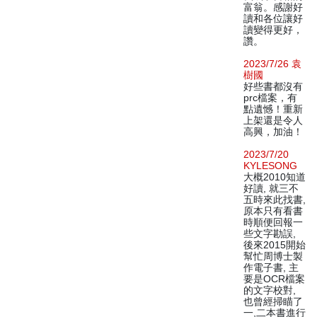
富翁。感謝好
讀和各位讓好
讀變得更好，
讚。
2023/7/26 袁
樹國
好些書都沒有
prc檔案，有
點遺憾！重新
上架還是令人
高興，加油！
2023/7/20
KYLESONG
大概2010知道
好讀, 就三不
五時來此找書,
原本只有看書
時順便回報一
些文字勘誤,
後來2015開始
幫忙周博士製
作電子書, 主
要是OCR檔案
的文字校對,
也曾經掃瞄了
一,二本書進行