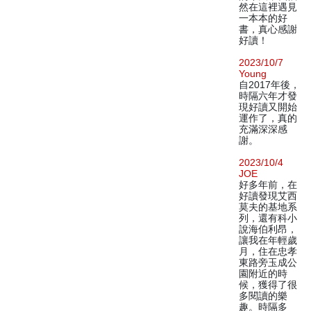
然在這裡遇見
一本本的好
書，真心感謝
好讀！
2023/10/7
Young
自2017年後，
時隔六年才發
現好讀又開始
運作了，真的
充滿深深感
謝。
2023/10/4
JOE
好多年前，在
好讀發現艾西
莫夫的基地系
列，還有科小
說海伯利昂，
讓我在年輕歲
月，住在忠孝
東路旁玉成公
園附近的時
候，獲得了很
多閱讀的樂
趣。時隔多