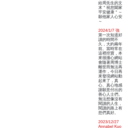
給周先生的文
末＂祝您闔家
平安健康＂～
願他家人心安
～
2024/1/7 強
第一次知道好
讀的時間不
久，大約兩年
前。當時常在
這裡挖寶，本
來很擔心網站
會隨著周博士
離世而無法再
運作，今日再
來發現網站動
起來了，真
心、真心地感
謝願意付出的
善心人士們。
無法想像沒有
閱讀的人生，
閱讀的路上有
您們真好。
2023/12/27
Annabel Kuo