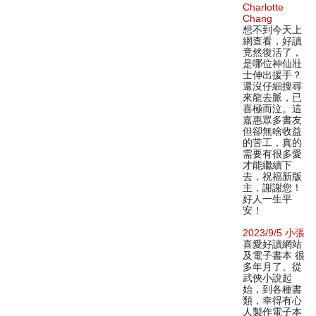
Charlotte
Chang
想不到今天上
網查看，好讀
竟然復活了，
是哪位神仙壯
士伸出援手？
還沒仔細搜尋
來龍去脈，已
喜極而泣。這
嘉惠眾多書友
但卻無啥收益
的苦工，真的
需要有很多愛
才能繼續下
去，祝福新版
主，謝謝您！
好人一生平
安！
2023/9/5 小張
喜愛好讀網站
及電子書本 很
多年月了。從
武俠小說起
始，到各種書
類，幸得有心
人製作電子本