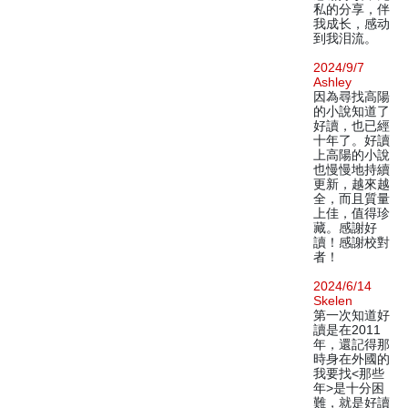
私的分享，伴
我成长，感动
到我泪流。
2024/9/7
Ashley
因為尋找高陽
的小說知道了
好讀，也已經
十年了。好讀
上高陽的小說
也慢慢地持續
更新，越來越
全，而且質量
上佳，值得珍
藏。感謝好
讀！感謝校對
者！
2024/6/14
Skelen
第一次知道好
讀是在2011
年，還記得那
時身在外國的
我要找<那些
年>是十分困
難，就是好讀