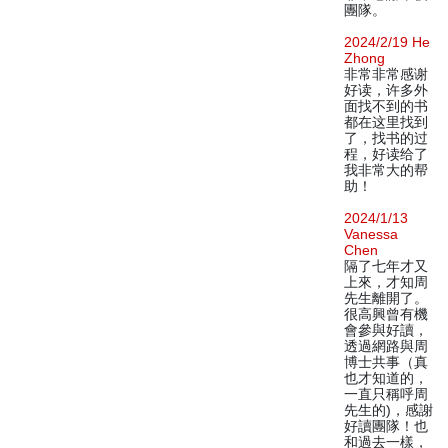
團隊。
2024/2/19 He
Zhong
非常非常感谢
好读，许多外
面找不到的书
都在这里找到
了，找书的过
程，好读给了
我非常大的帮
助！
2024/1/13
Vanessa
Chen
隔了七年才又
上來，才知周
先生離開了。
很高興曾有機
會參與好讀，
透過網路與周
博士共事（真
也才知道的，
一直只稱呼周
先生的)，感謝
好讀團隊！也
和過去一樣，