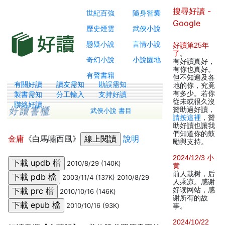
搜尋好讀 -
世紀百強
隨身智囊
Google
歷史煙雲
武俠小說
懸疑小說
言情小說
好讀第25年
了
。
奇幻小說
小說園地
有好讀真好，
有你也真好。
有聲書籍
但不知遍及各
有關好讀
讀友需知
勘誤需知
地的你，究竟
有多少。若你
製書需知
分工輸入
支持好讀
從未或很久沒
聯絡好讀
贊助過好讀，
武俠小說 書目
請按這裡
，贊
助好讀也讓我
們知道你的鼓
金庸
《白馬嘯西風》
說明
勵與支持。
2024/12/3 小
2010/8/29 (140K)
黄
前人栽树，后
2003/11/4 (137K) 2010/8/29
人乘凉。感谢
好读网站，感
2010/10/16 (146K)
谢所有的故
2010/10/16 (93K)
事。
2024/10/22