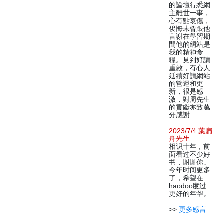
的論壇得悉網
主離世一事，
心有點哀傷，
後悔未曾跟他
言謝在學習期
間他的網站是
我的精神食
糧。見到好讀
重啟，有心人
延續好讀網站
的營運和更
新，很是感
激，對周先生
的貢獻亦致萬
分感謝！
2023/7/4 葉扁
舟先生
相识十年，前
面看过不少好
书，谢谢你。
今年时间更多
了，希望在
haodoo度过
更好的年华。
>>
更多感言