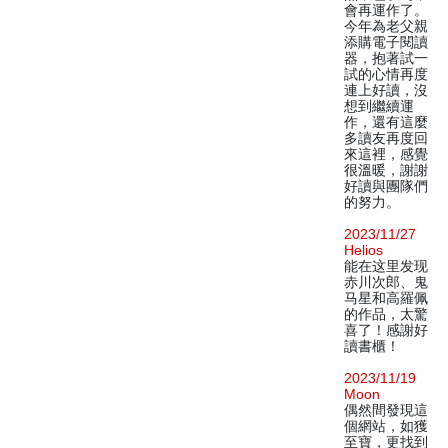
會再運作了。
今年為老父親
添購電子閱讀
器，抱著試一
試的心情再度
連上好讀，沒
想到繼續運
作，還有這麼
多讀友再度回
來這裡，感覺
很溫暖，謝謝
好讀與團隊們
的努力。
2023/11/27
Helios
能在这里发现
赤川次郎、鬼
马星和高羅佩
的作品，太驚
喜了！感謝好
讀書櫃！
2023/11/19
Moon
偶然間發現這
個網站，如獲
至寶，更找到