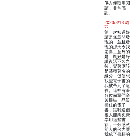
供方便取用閱
讀，非常感
謝。
2023/8/18 璐
羽
第一次知道好
讀是無意間發
現的，並且發
現的那天令我
驚喜且意外的
是—剛好是好
讀復活不久之
後，覺著應該
是某種莫名的
緣分，促使想
找些電子書的
我被帶到了這
裡。這裡有著
各位前輩們辛
苦掃描、品質
極佳的電子
書，讓我這個
後人能夠免費
享用這些書
籍，十分感激
前人的努力讓
我成了書籍的