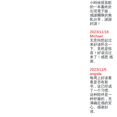
小時候很喜歡
的一本書終於
出現電子版，
感謝團隊的無
私分享，謝謝
好讀！
2023/11/18
Michael
无意间想起过
来好读怀念一
下。竟然是惊
喜！好读活过
来了！感恩 感
谢。
2023/11/5
angsila
每周上好读看
看是否有新
书，这已经成
了一个习惯。
这种陪伴是一
种舒服的，充
满确定感的安
心。感谢好
读。