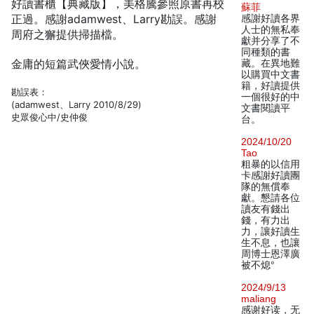
好讀書櫃【典藏版】，美格騰參照原書再校
蘇菲
正過。感謝adamwest、Larry勘誤。感謝
感謝好讀各界
人士的無私奉
周府之獬提供掃描檔。
獻并分享了不
同種類的書
金庸的短篇武俠愛情小說。
藏。在異地難
以購買中文書
籍，好讀提供
勘誤表：
一個很好的中
(adamwest、Larry 2010/8/29)
文書閱讀平
史眾俊心中/史仲俊
台。
2024/10/20
Tao
粗暴的以信用
卡感謝好讀團
隊的無償奉
獻。懇請各位
讀友有錢出
錢，有力出
力，讓好讀生
生不息，也讓
周博士恩澤廣
被不熄°
2024/9/13
maliang
感谢好读，无