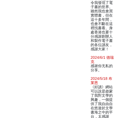
令我發現了電
子書的世界。
雖然我也會買
實體書，但在
這十多年間，
也會不斷在這
裡找書看。身
處香港也要十
分感謝創辦人
和製作電子書
的各位讀友，
感謝大家！
2024/6/1 德瑞
克
感谢你无私的
分享。
2024/5/18 布
莱恩
《好讀》網站
可以說是啟蒙
了我對文學的
興趣，一個提
供了我自由自
在悠遊於文學
書海之中的平
台，太感謝