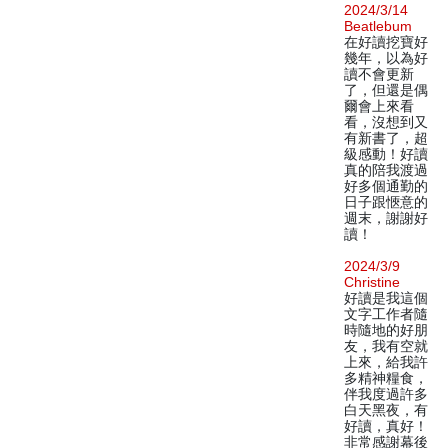
2024/3/14
Beatlebum
在好讀挖寶好
幾年，以為好
讀不會更新
了，但還是偶
爾會上來看
看，沒想到又
有新書了，超
級感動！好讀
真的陪我渡過
好多個通勤的
日子跟愜意的
週末，謝謝好
讀！
2024/3/9
Christine
好讀是我這個
文字工作者隨
時隨地的好朋
友，我有空就
上來，給我許
多精神糧食，
伴我度過許多
白天黑夜，有
好讀，真好！
非常感謝幕後