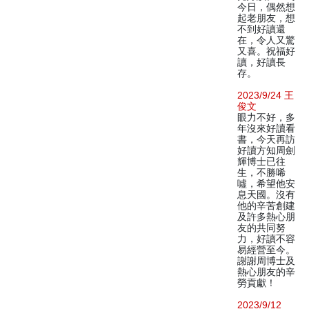
今日，偶然想
起老朋友，想
不到好讀還
在，令人又驚
又喜。祝福好
讀，好讀長
存。
2023/9/24 王
俊文
眼力不好，多
年沒來好讀看
書，今天再訪
好讀方知周劍
輝博士已往
生，不勝唏
噓，希望他安
息天國。沒有
他的辛苦創建
及許多熱心朋
友的共同努
力，好讀不容
易經營至今。
謝謝周博士及
熱心朋友的辛
勞貢獻！
2023/9/12