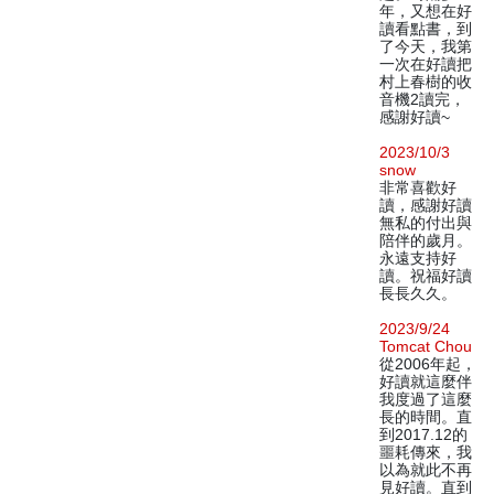
年，又想在好
讀看點書，到
了今天，我第
一次在好讀把
村上春樹的收
音機2讀完，
感謝好讀~
2023/10/3
snow
非常喜歡好
讀，感謝好讀
無私的付出與
陪伴的歲月。
永遠支持好
讀。祝福好讀
長長久久。
2023/9/24
Tomcat Chou
從2006年起，
好讀就這麼伴
我度過了這麼
長的時間。直
到2017.12的
噩耗傳來，我
以為就此不再
見好讀。直到