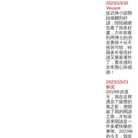
2023/10/30
Vincent
從武俠小說開
始接觸到好
讀，陸陸續續
也看了很多好
書，六年前看
到周博士的消
息覺得十分不
捨與可惜，時
隔多年發現好
讀又重新運作
了，實在感到
非常開心與感
謝！
2023/10/23
偷泥
2019年的某
天，我在這裡
遇見了薩豐的
風之影，便開
啟了我的閱讀
之路，才知道
原來閱讀是一
件多麼快樂的
事情。2023年
的今天，我依