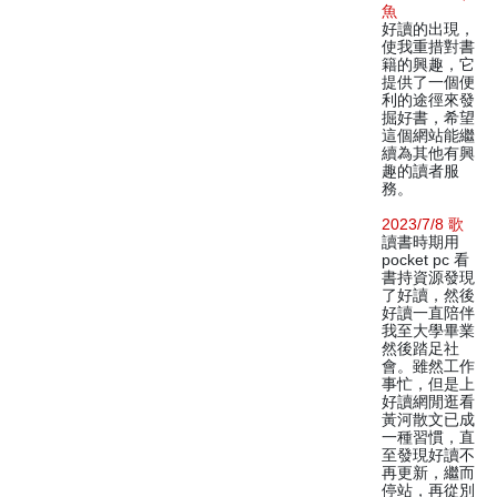
魚
好讀的出現，
使我重措對書
籍的興趣，它
提供了一個便
利的途徑來發
掘好書，希望
這個網站能繼
續為其他有興
趣的讀者服
務。
2023/7/8 歌
讀書時期用
pocket pc 看
書持資源發現
了好讀，然後
好讀一直陪伴
我至大學畢業
然後踏足社
會。雖然工作
事忙，但是上
好讀網閒逛看
黃河散文已成
一種習慣，直
至發現好讀不
再更新，繼而
停站，再從別