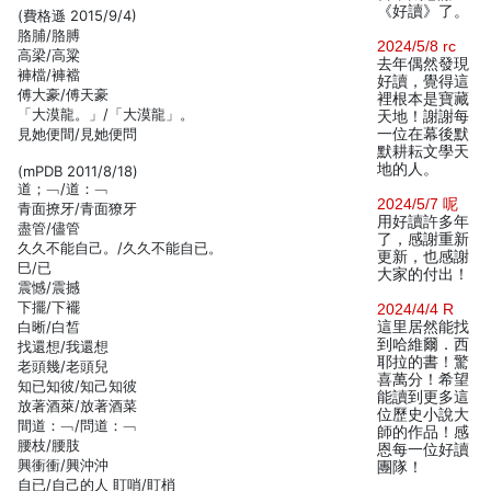
《好讀》了。
(費格遜 2015/9/4)
胳脯/胳膊
2024/5/8 rc
高梁/高粱
去年偶然發現
褲檔/褲襠
好讀，覺得這
傅大豪/傅天豪
裡根本是寶藏
「大漠龍。」/「大漠龍」。
天地！謝謝每
見她便間/見她便問
一位在幕後默
默耕耘文學天
地的人。
(mPDB 2011/8/18)
道；﹁/道：﹁
2024/5/7 呢
青面撩牙/青面獠牙
用好讀許多年
盡管/儘管
了，感謝重新
久久不能自己。/久久不能自已。
更新，也感謝
巳/已
大家的付出！
震憾/震撼
下擺/下襬
2024/4/4 R
白晰/白皙
這里居然能找
到哈維爾．西
找還想/我還想
耶拉的書！驚
老頭幾/老頭兒
喜萬分！希望
知已知彼/知己知彼
能讀到更多這
放著酒萊/放著酒菜
位歷史小說大
間道：﹁/問道：﹁
師的作品！感
腰枝/腰肢
恩每一位好讀
興衝衝/興沖沖
團隊！
自已/自己的人 盯哨/盯梢