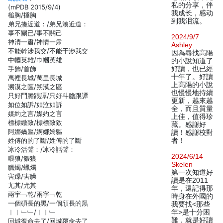
私的分享，伴
(mPDB 2015/9/4)
我成长，感动
槌胸/捶胸
到我泪流。
弟兄揍近道：/弟兄湊近道：
事不關已/事不關己
2024/9/7
神清一肅/神情一肅
Ashley
不能幹涉我交/不能干涉我交
因為尋找高陽
中幗英雄/巾幗英雄
的小說知道了
手飾/首飾
好讀，也已經
十年了。好讀
萬裡長城/萬里長城
上高陽的小說
溯漠之區/朔漠之區
也慢慢地持續
只好鬥膽跟譚/只好斗膽跟譚
更新，越來越
如位如訴/如泣如訴
全，而且質量
媒約之言/媒妁之言
上佳，值得珍
標標緻致/標標致致
藏。感謝好
阿娜嬌軀/婀娜嬌軀
讀！感謝校對
姓傅的的了斷/姓傅的了斷
者！
冰冷活聲：/冰冷話聲：
2024/6/14
喂狼/餵狼
Skelen
臘燭/蠟燭
第一次知道好
害躁/害臊
讀是在2011
尢其/尤其
年，還記得那
兩宇﹁乾/兩字﹁乾
時身在外國的
一個碩長的黑/一個頎長的黑
我要找<那些
︱︱﹂﹂/︱︱﹂
年>是十分困
難，就是好讀
回城復命去了/回城覆命去了