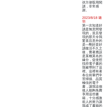
供方便取用閱
讀，非常感
謝。
2023/8/18 璐
羽
第一次知道好
讀是無意間發
現的，並且發
現的那天令我
驚喜且意外的
是—剛好是好
讀復活不久之
後，覺著應該
是某種莫名的
緣分，促使想
找些電子書的
我被帶到了這
裡。這裡有著
各位前輩們辛
苦掃描、品質
極佳的電子
書，讓我這個
後人能夠免費
享用這些書
籍，十分感激
前人的努力讓
我成了書籍的