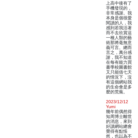
上高中後有了
手機發現的，
非常感謝。我
本身是個很愛
閱讀的人，我
感到若我活著
而不去欣賞這
一種人類的藝
術那將毫無意
義可言。總而
言之，萬分感
謝，我不知道
在每有能力買
書學校圖書館
又只能借七天
的情況下，沒
有這個網站我
的生命會是多
麼的荒蕪。
2023/12/12
Yumi
幾年前偶然得
知周博士離世
的消息，來到
好讀網站總會
覺得有點悵
然，也以為不