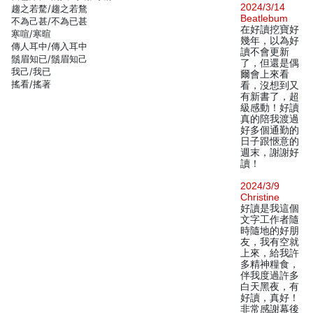
2024/3/14
趨之若騖/趨之若鶩
Beatlebum
不為己甚/不為已甚
在好讀挖寶好
寒喧/寒暄
幾年，以為好
傳人耳中/傳入耳中
讀不會更新
鬚眉知已/鬚眉知己
了，但還是偶
我己/我已
爾會上來看
搖看/搖著
看，沒想到又
有新書了，超
級感動！好讀
真的陪我渡過
好多個通勤的
日子跟愜意的
週末，謝謝好
讀！
2024/3/9
Christine
好讀是我這個
文字工作者隨
時隨地的好朋
友，我有空就
上來，給我許
多精神糧食，
伴我度過許多
白天黑夜，有
好讀，真好！
非常感謝幕後