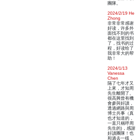
團隊。
2024/2/19 He
Zhong
非常非常感谢
好读，许多外
面找不到的书
都在这里找到
了，找书的过
程，好读给了
我非常大的帮
助！
2024/1/13
Vanessa
Chen
隔了七年才又
上來，才知周
先生離開了。
很高興曾有機
會參與好讀，
透過網路與周
博士共事（真
也才知道的，
一直只稱呼周
先生的)，感謝
好讀團隊！也
和過去一樣，