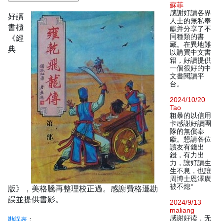
蘇菲
感謝好讀各界
好讀
人士的無私奉
書櫃
獻并分享了不
同種類的書
《經
藏。在異地難
典
以購買中文書
籍，好讀提供
一個很好的中
文書閱讀平
台。
2024/10/20
Tao
粗暴的以信用
卡感謝好讀團
隊的無償奉
獻。懇請各位
讀友有錢出
錢，有力出
力，讓好讀生
生不息，也讓
周博士恩澤廣
被不熄°
版》，美格騰再整理校正過。感謝費格遜勘
誤並提供書影。
2024/9/13
maliang
感谢好读，无
勘誤表
：