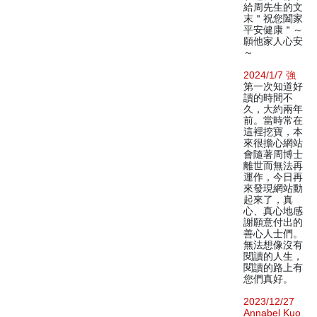
給周先生的文
末＂祝您闔家
平安健康＂～
願他家人心安
～
2024/1/7 強
第一次知道好
讀的時間不
久，大約兩年
前。當時常在
這裡挖寶，本
來很擔心網站
會隨著周博士
離世而無法再
運作，今日再
來發現網站動
起來了，真
心、真心地感
謝願意付出的
善心人士們。
無法想像沒有
閱讀的人生，
閱讀的路上有
您們真好。
2023/12/27
Annabel Kuo