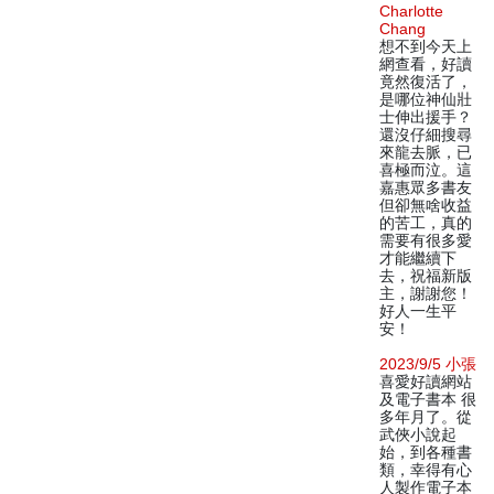
Charlotte
Chang
想不到今天上
網查看，好讀
竟然復活了，
是哪位神仙壯
士伸出援手？
還沒仔細搜尋
來龍去脈，已
喜極而泣。這
嘉惠眾多書友
但卻無啥收益
的苦工，真的
需要有很多愛
才能繼續下
去，祝福新版
主，謝謝您！
好人一生平
安！
2023/9/5 小張
喜愛好讀網站
及電子書本 很
多年月了。從
武俠小說起
始，到各種書
類，幸得有心
人製作電子本