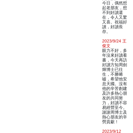
今日，偶然想
起老朋友，想
不到好讀還
在，令人又驚
又喜。祝福好
讀，好讀長
存。
2023/9/24 王
俊文
眼力不好，多
年沒來好讀看
書，今天再訪
好讀方知周劍
輝博士已往
生，不勝唏
噓，希望他安
息天國。沒有
他的辛苦創建
及許多熱心朋
友的共同努
力，好讀不容
易經營至今。
謝謝周博士及
熱心朋友的辛
勞貢獻！
2023/9/12