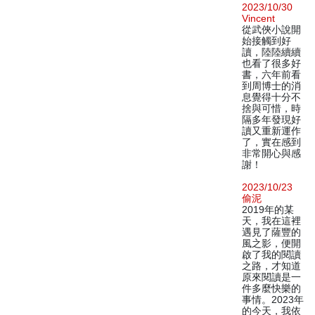
2023/10/30
Vincent
從武俠小說開
始接觸到好
讀，陸陸續續
也看了很多好
書，六年前看
到周博士的消
息覺得十分不
捨與可惜，時
隔多年發現好
讀又重新運作
了，實在感到
非常開心與感
謝！
2023/10/23
偷泥
2019年的某
天，我在這裡
遇見了薩豐的
風之影，便開
啟了我的閱讀
之路，才知道
原來閱讀是一
件多麼快樂的
事情。2023年
的今天，我依