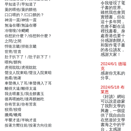
令我發現了電
早知道子/早知道了
子書的世界。
羹的喂他/羹的餵他
雖然我也會買
口口喂的？/口口餵的？
實體書，但在
神清一震/神情一震
這十多年間，
無淪在哪/無論在哪
也會不斷在這
冷嗖嗖/冷颼颼
裡找書看。身
你想於什麼？/你想幹什麼？
處香港也要十
分感謝創辦人
之問/之間
和製作電子書
悍衛京畿/捍衛京畿
的各位讀友，
世冑/世胄
感謝大家！
肚子扒下了！/肚子趴下了！
喂狗/餵狗
2024/6/1 德瑞
虎視耽耽/虎視眈眈
克
聲沒人院東暗/聲沒入院東暗
感谢你无私的
抱看/抱著
分享。
車聲傳人了耳/車聲傳入了耳
2024/5/18 布
離得大遠/離得太遠
莱恩
我去喂書玉/我去餵書玉
《好讀》網站
後再喂她吃/後再餵她吃
可以說是啟蒙
你有苦哀/你有苦衷
了我對文學的
狡滑/狡猾
興趣，一個提
臘燭/蠟燭
供了我自由自
半響才道/半晌才道
在悠遊於文學
書海之中的平
按著方嚮往前/按著方向往前
台，太感謝