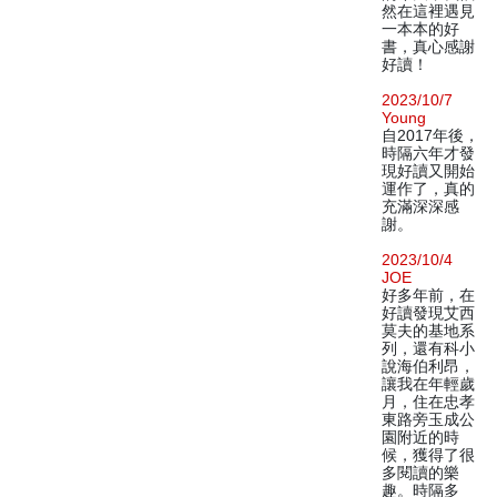
然在這裡遇見
一本本的好
書，真心感謝
好讀！
2023/10/7
Young
自2017年後，
時隔六年才發
現好讀又開始
運作了，真的
充滿深深感
謝。
2023/10/4
JOE
好多年前，在
好讀發現艾西
莫夫的基地系
列，還有科小
說海伯利昂，
讓我在年輕歲
月，住在忠孝
東路旁玉成公
園附近的時
候，獲得了很
多閱讀的樂
趣。時隔多