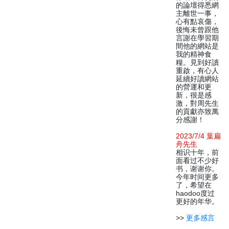
的論壇得悉網
主離世一事，
心有點哀傷，
後悔未曾跟他
言謝在學習期
間他的網站是
我的精神食
糧。見到好讀
重啟，有心人
延續好讀網站
的營運和更
新，很是感
激，對周先生
的貢獻亦致萬
分感謝！
2023/7/4 葉扁
舟先生
相识十年，前
面看过不少好
书，谢谢你。
今年时间更多
了，希望在
haodoo度过
更好的年华。
>>
更多感言