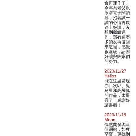
會再運作了。
今年為老父親
添購電子閱讀
器，抱著試一
試的心情再度
連上好讀，沒
想到繼續運
作，還有這麼
多讀友再度回
來這裡，感覺
很溫暖，謝謝
好讀與團隊們
的努力。
2023/11/27
Helios
能在这里发现
赤川次郎、鬼
马星和高羅佩
的作品，太驚
喜了！感謝好
讀書櫃！
2023/11/19
Moon
偶然間發現這
個網站，如獲
至寶，更找到