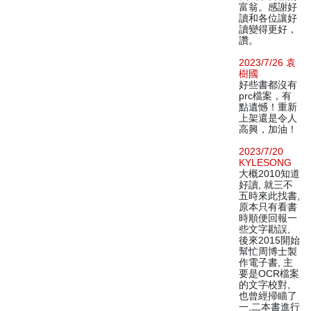
富翁。感謝好
讀和各位讓好
讀變得更好，
讚。
2023/7/26 袁
樹國
好些書都沒有
prc檔案，有
點遺憾！重新
上架還是令人
高興，加油！
2023/7/20
KYLESONG
大概2010知道
好讀, 就三不
五時來此找書,
原本只有看書
時順便回報一
些文字勘誤,
後來2015開始
幫忙周博士製
作電子書, 主
要是OCR檔案
的文字校對,
也曾經掃瞄了
一,二本書進行