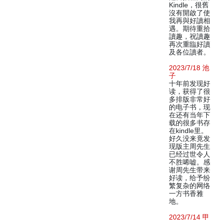
Kindle，很舊
沒有開啟了使
我再與好讀相
遇。期待重拾
讀趣，祝讀趣
再次重臨好讀
及各位讀者。
2023/7/18 池
子
十年前发现好
读，获得了很
多排版非常好
的电子书，现
在还有当年下
载的很多书存
在kindle里。
好久没来竟发
现版主周先生
已经过世令人
不胜唏嘘。感
谢周先生带来
好读，给予纷
繁复杂的网络
一方书香雅
地。
2023/7/14 甲