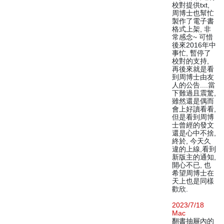
校對提供txt,
周博士也幫忙
製作了電子書
格式上架, 非
常感念~ 可惜
後來2016年中
事忙, 暫停了
校對的支持,
再後來就是看
到周博士由友
人的公告....當
下難過且震驚,
雖然還是偶而
會上好讀看看,
但是看到周博
士曾經的發文
還是心中不捨,
終於, 今天久
違的上線,看到
新版主的通知,
開心不已, 也
希望周博士在
天上也是同樣
歡欣.
2023/7/18
Mac
翻書抽屜內的