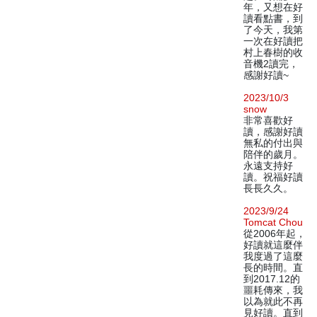
年，又想在好
讀看點書，到
了今天，我第
一次在好讀把
村上春樹的收
音機2讀完，
感謝好讀~
2023/10/3
snow
非常喜歡好
讀，感謝好讀
無私的付出與
陪伴的歲月。
永遠支持好
讀。祝福好讀
長長久久。
2023/9/24
Tomcat Chou
從2006年起，
好讀就這麼伴
我度過了這麼
長的時間。直
到2017.12的
噩耗傳來，我
以為就此不再
見好讀。直到