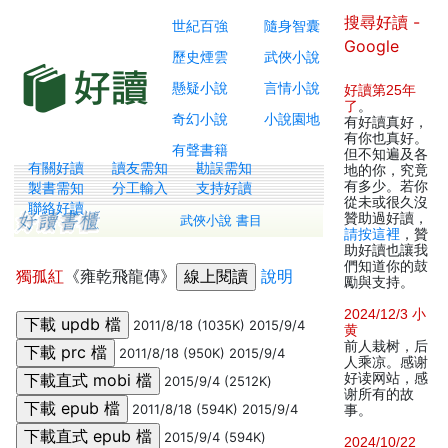
搜尋好讀 -
世紀百強
隨身智囊
Google
歷史煙雲
武俠小說
懸疑小說
言情小說
好讀第25年
了
。
奇幻小說
小說園地
有好讀真好，
有你也真好。
有聲書籍
但不知遍及各
有關好讀
讀友需知
勘誤需知
地的你，究竟
有多少。若你
製書需知
分工輸入
支持好讀
從未或很久沒
聯絡好讀
贊助過好讀，
武俠小說 書目
請按這裡
，贊
助好讀也讓我
們知道你的鼓
獨孤紅
《雍乾飛龍傳》
說明
勵與支持。
2024/12/3 小
2011/8/18 (1035K) 2015/9/4
黄
前人栽树，后
2011/8/18 (950K) 2015/9/4
人乘凉。感谢
好读网站，感
2015/9/4 (2512K)
谢所有的故
2011/8/18 (594K) 2015/9/4
事。
2015/9/4 (594K)
2024/10/22