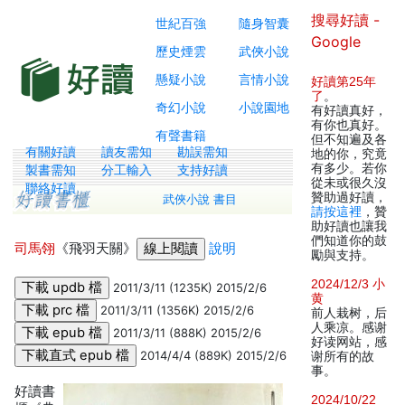
搜尋好讀 -
世紀百強
隨身智囊
Google
歷史煙雲
武俠小說
懸疑小說
言情小說
好讀第25年
了
。
奇幻小說
小說園地
有好讀真好，
有你也真好。
有聲書籍
但不知遍及各
有關好讀
讀友需知
勘誤需知
地的你，究竟
有多少。若你
製書需知
分工輸入
支持好讀
從未或很久沒
聯絡好讀
贊助過好讀，
武俠小說 書目
請按這裡
，贊
助好讀也讓我
們知道你的鼓
司馬翎
《飛羽天關》
說明
勵與支持。
2024/12/3 小
2011/3/11 (1235K) 2015/2/6
黄
2011/3/11 (1356K) 2015/2/6
前人栽树，后
人乘凉。感谢
2011/3/11 (888K) 2015/2/6
好读网站，感
2014/4/4 (889K) 2015/2/6
谢所有的故
事。
好讀書
2024/10/22