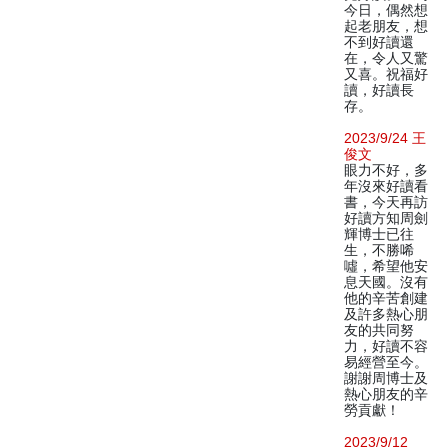
今日，偶然想
起老朋友，想
不到好讀還
在，令人又驚
又喜。祝福好
讀，好讀長
存。
2023/9/24 王
俊文
眼力不好，多
年沒來好讀看
書，今天再訪
好讀方知周劍
輝博士已往
生，不勝唏
噓，希望他安
息天國。沒有
他的辛苦創建
及許多熱心朋
友的共同努
力，好讀不容
易經營至今。
謝謝周博士及
熱心朋友的辛
勞貢獻！
2023/9/12