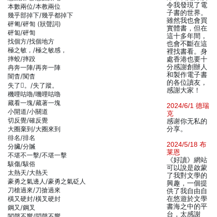
令我發現了電
本數兩位/本教兩位
子書的世界。
幾乎部掉下/幾乎都掉下
雖然我也會買
砰匍/砰訇 (狀聲詞)
實體書，但在
砰匐/砰訇
這十多年間，
找個方/找個地方
也會不斷在這
極之敏，/極之敏感，
裡找書看。身
摔蛟/摔跤
處香港也要十
分感謝創辦人
冉奔一陣/再奔一陣
和製作電子書
闇杳/闃杳
的各位讀友，
失了。/失了蹤。
感謝大家！
機哩咕嚕/嘰哩咕嚕
藏看一塊/藏著一塊
2024/6/1 德瑞
小開道/小關道
克
切反覺/確反覺
感谢你无私的
大圈棄到/大圈來到
分享。
徘名/排名
2024/5/18 布
分臟/分贓
莱恩
不堪不一擊/不堪一擊
《好讀》網站
駭傷/駭俗
可以說是啟蒙
太熱天/大熱天
了我對文學的
豪勇之氣邊人/豪勇之氣砭人
興趣，一個提
刀槍過來/刀搶過來
供了我自由自
橫又硬封/橫叉硬封
在悠遊於文學
書海之中的平
鋼又/鋼叉
台，太感謝
闖聲不響/悶聲不響