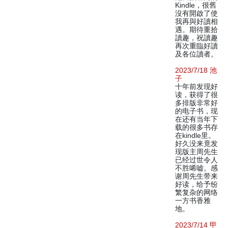
Kindle，很舊
沒有開啟了使
我再與好讀相
遇。期待重拾
讀趣，祝讀趣
再次重臨好讀
及各位讀者。
2023/7/18 池
子
十年前发现好
读，获得了很
多排版非常好
的电子书，现
在还有当年下
载的很多书存
在kindle里。
好久没来竟发
现版主周先生
已经过世令人
不胜唏嘘。感
谢周先生带来
好读，给予纷
繁复杂的网络
一方书香雅
地。
2023/7/14 甲