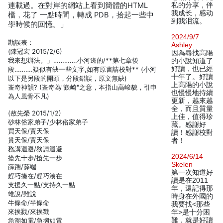
連載過。在對岸的網站上看到簡體的HTML
私的分享，伴
我成长，感动
檔，花了 一點時間，轉成 PDB，拾起一些中
到我泪流。
學時候的回憶。」
2024/9/7
勘誤表：
Ashley
(陳冠宏 2015/2/6)
因為尋找高陽
我來想辦法。」………….小河邊的/**第七章後
的小說知道了
好讀，也已經
段……….疑似有缺一些文字,如有原書請校對** (小河
十年了。好讀
以下是另段的開頭，分段錯誤，原文無缺)
上高陽的小說
崟奇神韻? (崟奇為"嶔崎"之意，本指山高峻貌，引申
也慢慢地持續
為人風骨不凡)
更新，越來越
全，而且質量
(敖先榮 2015/1/2)
上佳，值得珍
砂林俗家弟子/少林俗家弟子
藏。感謝好
買天保/賈天保
讀！感謝校對
貫天保/賈天保
者！
務講迴避/務請迴避
2024/6/14
搶先十步/搶先一步
Skelen
薛踹/薛端
第一次知道好
趕巧揍在/趕巧湊在
讀是在2011
支援久一點/支持久一點
年，還記得那
蜼說/雖說
時身在外國的
牛條命/半條命
我要找<那些
來挨戮/來挨戳
年>是十分困
難，就是好讀
急溯如電/急搠如電