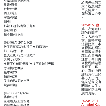
不敃頭陀/不敗頭陀
給周先生的文
昅盡/吸盡
末＂祝您闔家
什樉/什麼
平安健康＂～
穚玉/喬玉
願他家人心安
寧謚/寧謐
～
輎/鞘
2024/1/7 強
郩豎了起來/都豎了起來
第一次知道好
影錝/影踪
讀的時間不
很不錥/很不錯
久，大約兩年
前。當時常在
(難兄難弟 2015/1/2)
這裡挖寶，本
放了只細繡花針/放了支細繡花針
來很擔心網站
郱三名/那三名
會隨著周博士
史大江肥？/史大江吧？
離世而無法再
運作，今日再
天啊：/天啊！
來發現網站動
支援不住離開天國/支撐不住離開天國
起來了，真
怎礙搞/怎麼搞
心、真心地感
稂本/根本
謝願意付出的
知蓪/知道
善心人士們。
又此自己/又比自己
無法想像沒有
幾徑/幾經
閱讀的人生，
閱讀的路上有
(mPDB 2014/4/4)
您們真好。
彷佛/彷彿
2023/12/27
互逆相克/互逆相剋
Annabel Kuo
絕難幸免/絕難倖免