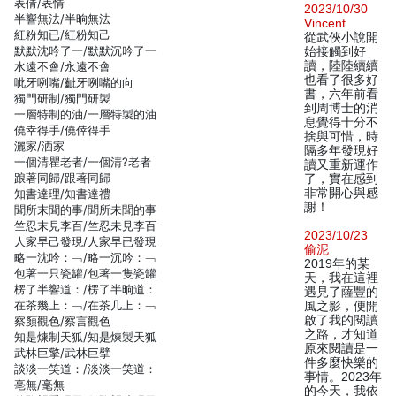
表倩/表情
2023/10/30
半響無法/半晌無法
Vincent
紅粉知已/紅粉知己
從武俠小說開
默默沈吟了一/默默沉吟了一
始接觸到好
讀，陸陸續續
水遠不會/永遠不會
也看了很多好
呲牙咧嘴/齜牙咧嘴的向
書，六年前看
獨門研制/獨門研製
到周博士的消
一層特制的油/一層特製的油
息覺得十分不
僥幸得手/僥倖得手
捨與可惜，時
灑家/洒家
隔多年發現好
一個清瞿老者/一個清?老者
讀又重新運作
踉著同歸/跟著同歸
了，實在感到
非常開心與感
知書達理/知書達禮
謝！
聞所末聞的事/聞所未聞的事
竺忍末見李百/竺忍未見李百
2023/10/23
人家早己發現/人家早已發現
偷泥
略一沈吟：﹁/略一沉吟：﹁
2019年的某
包著一只瓷罐/包著一隻瓷罐
天，我在這裡
楞了半響道：/楞了半晌道：
遇見了薩豐的
在茶幾上：﹁/在茶几上：﹁
風之影，便開
啟了我的閱讀
察顏觀色/察言觀色
之路，才知道
知是煉制天狐/知是煉製天狐
原來閱讀是一
武林巨擎/武林巨擘
件多麼快樂的
談淡一笑道：/淡淡一笑道：
事情。2023年
亳無/毫無
的今天，我依