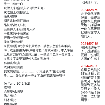
《好讀》了。
塗一白/徐一白
窺望人來/窺望入來 (閱文即知)
2024/5/8 rc
灰敗如上/灰敗如土
去年偶然發現
懾魄/攝魄
好讀，覺得這
淵停岳峙/淵渟嶽峙
裡根本是寶藏
品松/呂松 (人名)
天地！謝謝每
一位在幕後默
話聲傳人來/話聲傳入來
默耕耘文學天
手槍來的/手搶來的
地的人。
輕晒一聲/輕哂一聲
倏忽問/倏忽間
2024/5/7 呢
鹵蛋/滷蛋 (此字並非異體字，請教以教育部辭典為
用好讀許多年
準，或是原書為準(原書可能印錯或用錯)，本人希望
了，感謝重新
以教育部辭典為最終注解，一體適用免得一改再改，
更新，也感謝
文章文字是要讓現代人看的對為佳。)
大家的付出！
稱認真/認真
2024/4/4 R
或例面/或側面
這里居然能找
我來想辦法。」………….小河邊的/**第七章後
到哈維爾．西
段……….疑似有缺一些文字,如有原書請校對**
耶拉的書！驚
喜萬分！希望
(A Yung 2015/1/2)
能讀到更多這
暸/瞭
位歷史小說大
佘無雙/余無雙
師的作品！感
傯之/總之
恩每一位好讀
刖才/剛才
團隊！
卿尾/銜尾