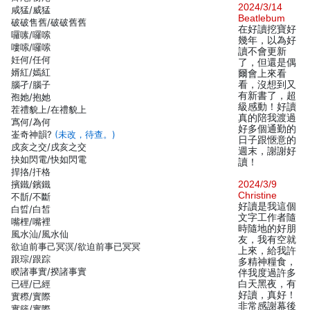
2024/3/14
咸猛/威猛
Beatlebum
破破售舊/破破舊舊
在好讀挖寶好
囉嗉/囉嗦
幾年，以為好
嘍嗦/囉嗦
讀不會更新
妊何/任何
了，但還是偶
婿紅/嫣紅
爾會上來看
腦孑/腦子
看，沒想到又
有新書了，超
孢她/抱她
級感動！好讀
茬禮貌上/在禮貌上
真的陪我渡過
寪何/為何
好多個通勤的
崟奇神韻?
(未改，待查。)
日子跟愜意的
戍亥之交/戌亥之交
週末，謝謝好
抉如閃電/快如閃電
讀！
捍挌/扞格
擯鐵/鑌鐵
2024/3/9
Christine
不斮/不斷
好讀是我這個
白晢/白皙
文字工作者隨
嘴梩/嘴裡
時隨地的好朋
風水汕/風水仙
友，我有空就
欲迫前事己冥溟/欲迫前事已冥冥
上來，給我許
跟琮/跟踪
多精神糧食，
睽諸事實/揆諸事實
伴我度過許多
已硜/已經
白天黑夜，有
好讀，真好！
實穄/實際
非常感謝幕後
實篨/實際