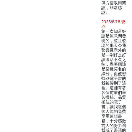
供方便取用閱
讀，非常感
謝。
2023/8/18 璐
羽
第一次知道好
讀是無意間發
現的，並且發
現的那天令我
驚喜且意外的
是—剛好是好
讀復活不久之
後，覺著應該
是某種莫名的
緣分，促使想
找些電子書的
我被帶到了這
裡。這裡有著
各位前輩們辛
苦掃描、品質
極佳的電子
書，讓我這個
後人能夠免費
享用這些書
籍，十分感激
前人的努力讓
我成了書籍的