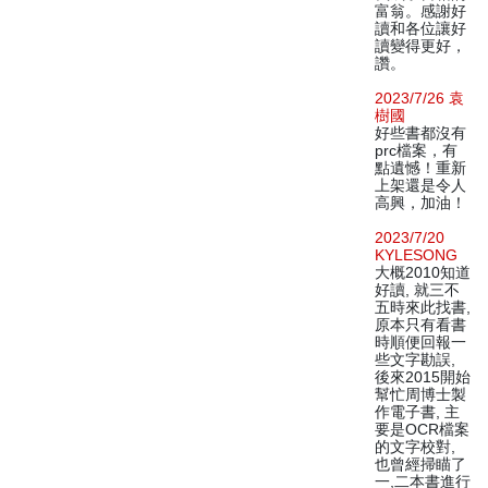
富翁。感謝好
讀和各位讓好
讀變得更好，
讚。
2023/7/26 袁
樹國
好些書都沒有
prc檔案，有
點遺憾！重新
上架還是令人
高興，加油！
2023/7/20
KYLESONG
大概2010知道
好讀, 就三不
五時來此找書,
原本只有看書
時順便回報一
些文字勘誤,
後來2015開始
幫忙周博士製
作電子書, 主
要是OCR檔案
的文字校對,
也曾經掃瞄了
一,二本書進行