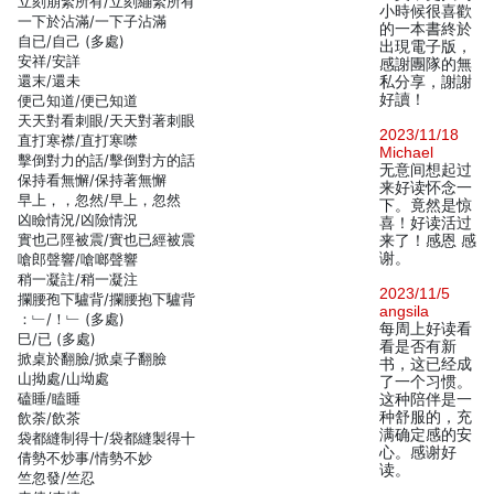
立刻崩緊所有/立刻繃緊所有
小時候很喜歡
一下於沾滿/一下子沾滿
的一本書終於
自已/自己 (多處)
出現電子版，
安祥/安詳
感謝團隊的無
還末/還未
私分享，謝謝
好讀！
便己知道/便已知道
天天對看刺眼/天天對著刺眼
2023/11/18
直打寒襟/直打寒噤
Michael
擊倒對力的話/擊倒對方的話
无意间想起过
保持看無懈/保持著無懈
来好读怀念一
早上，，忽然/早上，忽然
下。竟然是惊
凶瞼情況/凶險情況
喜！好读活过
實也己陘被震/實也已經被震
来了！感恩 感
谢。
嗆郎聲響/嗆啷聲響
稍一凝註/稍一凝注
2023/11/5
攔腰孢下驢背/攔腰抱下驢背
angsila
：﹂/！﹂ (多處)
每周上好读看
巳/已 (多處)
看是否有新
掀桌於翻臉/掀桌子翻臉
书，这已经成
山拗處/山坳處
了一个习惯。
磕睡/瞌睡
这种陪伴是一
种舒服的，充
飲荼/飲茶
满确定感的安
袋都縫制得十/袋都縫製得十
心。感谢好
倩勢不炒事/情勢不妙
读。
竺忽發/竺忍