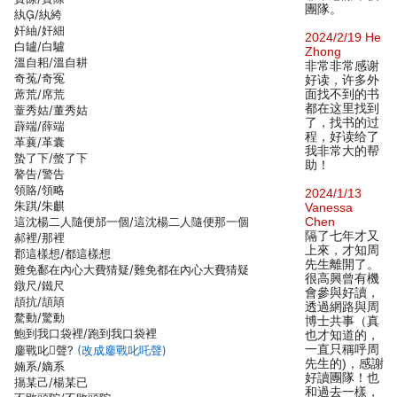
團隊。
紈/紈絝
奸紬/奸細
2024/2/19 He
白罏/白驢
Zhong
溫自耜/溫自耕
非常非常感谢
奇菟/奇冤
好读，许多外
蓆荒/席荒
面找不到的书
都在这里找到
蕫秀姑/董秀姑
了，找书的过
薜端/薛端
程，好读给了
革蘘/革囊
我非常大的帮
蟄了下/螫了下
助！
謷告/警告
領賂/領略
2024/1/13
朱踑/朱麒
Vanessa
這沈楊二人隨便邡一個/這沈楊二人隨便那一個
Chen
隔了七年才又
郝裡/那裡
上來，才知周
郡這樣想/都這樣想
先生離開了。
難免鄱在內心大費猜疑/難免都在內心大費猜疑
很高興曾有機
鐓尺/鐵尺
會參與好讀，
頡抗/頡頏
透過網路與周
騖動/驚動
博士共事（真
鮑到我口袋裡/跑到我口袋裡
也才知道的，
一直只稱呼周
鏖戰叱聲?
(改成鏖戰叱吒聲)
先生的)，感謝
婻系/嫡系
好讀團隊！也
摥某己/楊某已
和過去一樣，