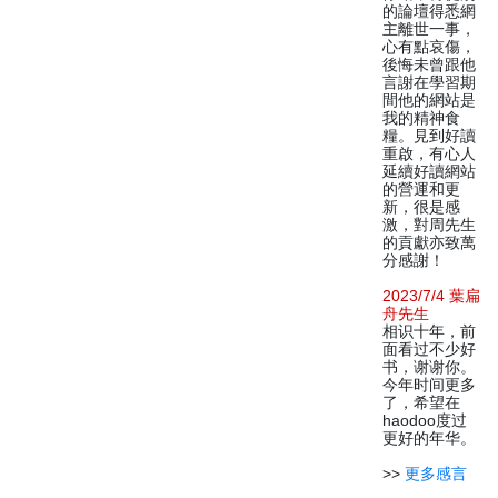
的論壇得悉網
主離世一事，
心有點哀傷，
後悔未曾跟他
言謝在學習期
間他的網站是
我的精神食
糧。見到好讀
重啟，有心人
延續好讀網站
的營運和更
新，很是感
激，對周先生
的貢獻亦致萬
分感謝！
2023/7/4 葉扁
舟先生
相识十年，前
面看过不少好
书，谢谢你。
今年时间更多
了，希望在
haodoo度过
更好的年华。
>>
更多感言