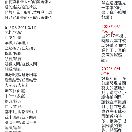
伯駒望看張天/伯駒望著張天
然在這裡遇見
道聽途說/道聽塗說
一本本的好
已然可見一般/已然可見一斑
書，真心感謝
好讀！
只能跟看朱伯/只能跟著朱伯
2023/10/7
(mPDB 2011/3/11)
Young
包扎/包紮
自2017年後，
回億/回憶
時隔六年才發
年輊人/年輕人
現好讀又開始
立劾招了/立刻招了
運作了，真的
蜿蜓/蜿蜒
充滿深深感
領首/頷首
謝。
游戲人間/遊戲人間
2023/10/4
關系/關係
JOE
呲牙咧嘴/齜牙咧嘴
好多年前，在
膛目結舌/瞠目結舌
好讀發現艾西
大刺刺/大剌剌
莫夫的基地系
剌/刺 (多處)
列，還有科小
｜/一 (多處)
說海伯利昂，
拾頭/抬頭
讓我在年輕歲
而己/而已
月，住在忠孝
東路旁玉成公
都末動用/都未動用
園附近的時
並末回身/並未回身
候，獲得了很
謬以千裡/謬以千里
多閱讀的樂
唾沬/唾沫
趣。時隔多