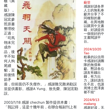
櫃《典
蘇菲
藏
感謝好讀各界
版》，
人士的無私奉
獻并分享了不
感謝陳
同種類的書
冠宏參
藏。在異地難
照原書
以購買中文書
整理校
籍，好讀提供
正過：
一個很好的中
文書閱讀平
「司馬
台。
翎未完
成作
2024/10/20
品，後
Tao
半不知
粗暴的以信用
何人狗
卡感謝好讀團
隊的無償奉
尾續
獻。懇請各位
貂，至
讀友有錢出
前後情
錢，有力出
節矛
力，讓好讀生
盾，但前面仍不失傑作。」感謝難兄難弟勘誤
生不息，也讓
周博士恩澤廣
並提供書影。感謝A Yung、敖先榮、陳冠宏勘
被不熄°
誤。
2024/9/13
2003/1/18 感謝 chechun 製作提供本書：
maliang
「我記得，這是十幾年前，在聯合報副刊上有
感谢好读，无