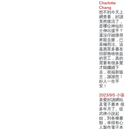
Charlotte
Chang
想不到今天上
網查看，好讀
竟然復活了，
是哪位神仙壯
士伸出援手？
還沒仔細搜尋
來龍去脈，已
喜極而泣。這
嘉惠眾多書友
但卻無啥收益
的苦工，真的
需要有很多愛
才能繼續下
去，祝福新版
主，謝謝您！
好人一生平
安！
2023/9/5 小張
喜愛好讀網站
及電子書本 很
多年月了。從
武俠小說起
始，到各種書
類，幸得有心
人製作電子本