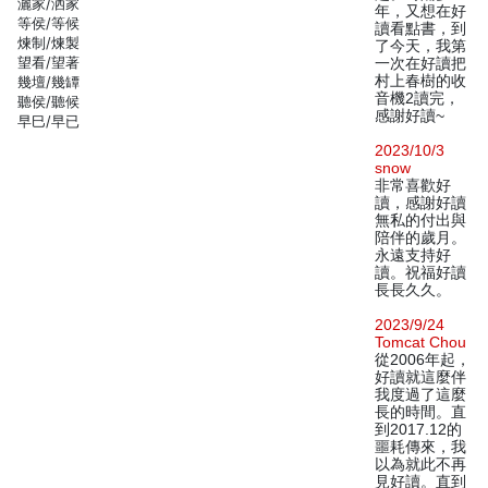
灑家/洒家
年，又想在好
等侯/等候
讀看點書，到
煉制/煉製
了今天，我第
望看/望著
一次在好讀把
村上春樹的收
幾壇/幾罈
音機2讀完，
聽侯/聽候
感謝好讀~
早巳/早已
2023/10/3
snow
非常喜歡好
讀，感謝好讀
無私的付出與
陪伴的歲月。
永遠支持好
讀。祝福好讀
長長久久。
2023/9/24
Tomcat Chou
從2006年起，
好讀就這麼伴
我度過了這麼
長的時間。直
到2017.12的
噩耗傳來，我
以為就此不再
見好讀。直到