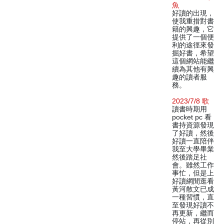
魚
好讀的出現，
使我重措對書
籍的興趣，它
提供了一個便
利的途徑來發
掘好書，希望
這個網站能繼
續為其他有興
趣的讀者服
務。
2023/7/8 歌
讀書時期用
pocket pc 看
書持資源發現
了好讀，然後
好讀一直陪伴
我至大學畢業
然後踏足社
會。雖然工作
事忙，但是上
好讀網閒逛看
黃河散文已成
一種習慣，直
至發現好讀不
再更新，繼而
停站，再從別