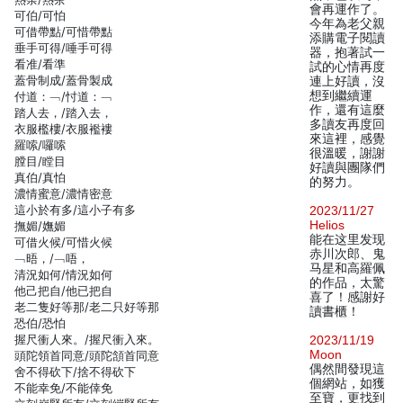
會再運作了。
可伯/可怕
今年為老父親
可借帶點/可惜帶點
添購電子閱讀
垂手可得/唾手可得
器，抱著試一
看准/看準
試的心情再度
蓋骨制成/蓋骨製成
連上好讀，沒
想到繼續運
付道：﹁/忖道：﹁
作，還有這麼
踏人去，/踏入去，
多讀友再度回
衣服檻樓/衣服襤褸
來這裡，感覺
羅嗦/囉嗦
很溫暖，謝謝
膛目/瞠目
好讀與團隊們
真伯/真怕
的努力。
濃情蜜意/濃情密意
這小於有多/這小子有多
2023/11/27
Helios
撫媚/嫵媚
能在这里发现
可借火候/可惜火候
赤川次郎、鬼
﹁晤，/﹁唔，
马星和高羅佩
清況如何/情況如何
的作品，太驚
他己把自/他已把自
喜了！感謝好
老二隻好等那/老二只好等那
讀書櫃！
恐伯/恐怕
握尺衝人來。/握尺衝入來。
2023/11/19
Moon
頭陀領首同意/頭陀頷首同意
偶然間發現這
舍不得砍下/捨不得砍下
個網站，如獲
不能幸免/不能倖免
至寶，更找到