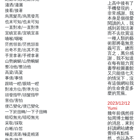
上高中後有了
瀟洒/瀟灑
手機發現的，
接看/接著
非常感謝。我
烏黑髮亮/烏黑發亮
本身是個很愛
也末可知/也未可知
閱讀的人，我
一直對准/一直對準
感到若我活著
宜瞋宜喜/宜嗔宜喜
而不去欣賞這
一種人類的藝
嚥喉/咽喉
術那將毫無意
茫然領首/茫然頷首
義可言。總而
出奇不意/出其不意
言之，萬分感
手里拿著/手裡拿著
謝，我不知道
山勢婉蜒/山勢蜿蜒
在每有能力買
整冶他/整治他
書學校圖書館
高梁/高粱
又只能借七天
事倩/事情
的情況下，沒
有這個網站我
跟睛一瞪/眼睛一瞪
的生命會是多
對准方位/對準方位
麼的荒蕪。
頭發指甲/頭髮指甲
害伯/害怕
2023/12/12
便己變化/便已變化
Yumi
一下於扭轉/一下子扭轉
幾年前偶然得
暗啞無光/喑啞無光
知周博士離世
采取/採取
的消息，來到
好讀網站總會
白晰/白皙
覺得有點悵
極是清湛/極是精湛
然，也以為不
熱荼/熱茶