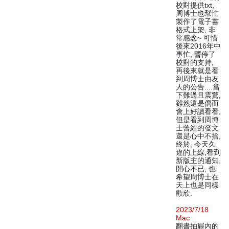
校對提供txt,
周博士也幫忙
製作了電子書
格式上架, 非
常感念~ 可惜
後來2016年中
事忙, 暫停了
校對的支持,
再後來就是看
到周博士由友
人的公告....當
下難過且震驚,
雖然還是偶而
會上好讀看看,
但是看到周博
士曾經的發文
還是心中不捨,
終於, 今天久
違的上線,看到
新版主的通知,
開心不已, 也
希望周博士在
天上也是同樣
歡欣.
2023/7/18
Mac
翻書抽屜內的