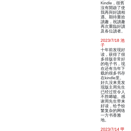
Kindle，很舊
沒有開啟了使
我再與好讀相
遇。期待重拾
讀趣，祝讀趣
再次重臨好讀
及各位讀者。
2023/7/18 池
子
十年前发现好
读，获得了很
多排版非常好
的电子书，现
在还有当年下
载的很多书存
在kindle里。
好久没来竟发
现版主周先生
已经过世令人
不胜唏嘘。感
谢周先生带来
好读，给予纷
繁复杂的网络
一方书香雅
地。
2023/7/14 甲