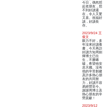
今日，偶然想
起老朋友，想
不到好讀還
在，令人又驚
又喜。祝福好
讀，好讀長
存。
2023/9/24 王
俊文
眼力不好，多
年沒來好讀看
書，今天再訪
好讀方知周劍
輝博士已往
生，不勝唏
噓，希望他安
息天國。沒有
他的辛苦創建
及許多熱心朋
友的共同努
力，好讀不容
易經營至今。
謝謝周博士及
熱心朋友的辛
勞貢獻！
2023/9/12