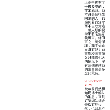
上高中後有了
手機發現的，
非常感謝。我
本身是個很愛
閱讀的人，我
感到若我活著
而不去欣賞這
一種人類的藝
術那將毫無意
義可言。總而
言之，萬分感
謝，我不知道
在每有能力買
書學校圖書館
又只能借七天
的情況下，沒
有這個網站我
的生命會是多
麼的荒蕪。
2023/12/12
Yumi
幾年前偶然得
知周博士離世
的消息，來到
好讀網站總會
覺得有點悵
然，也以為不