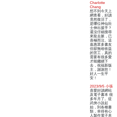
Charlotte
Chang
想不到今天上
網查看，好讀
竟然復活了，
是哪位神仙壯
士伸出援手？
還沒仔細搜尋
來龍去脈，已
喜極而泣。這
嘉惠眾多書友
但卻無啥收益
的苦工，真的
需要有很多愛
才能繼續下
去，祝福新版
主，謝謝您！
好人一生平
安！
2023/9/5 小張
喜愛好讀網站
及電子書本 很
多年月了。從
武俠小說起
始，到各種書
類，幸得有心
人製作電子本