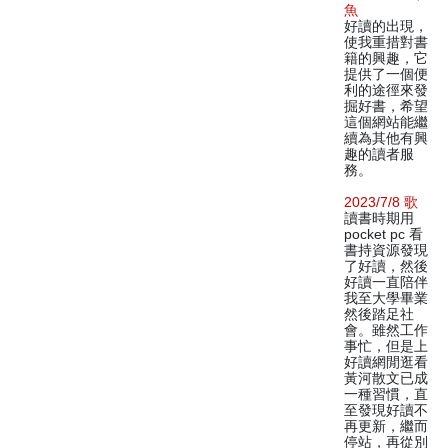
魚
好讀的出現，
使我重措對書
籍的興趣，它
提供了一個便
利的途徑來發
掘好書，希望
這個網站能繼
續為其他有興
趣的讀者服
務。
2023/7/8 歌
讀書時期用
pocket pc 看
書持資源發現
了好讀，然後
好讀一直陪伴
我至大學畢業
然後踏足社
會。雖然工作
事忙，但是上
好讀網閒逛看
黃河散文已成
一種習慣，直
至發現好讀不
再更新，繼而
停站，再從別