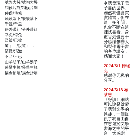
號陶大哭/號啕大哭
令我發現了電
稍侯片刻/稍候片刻
子書的世界。
雖然我也會買
侍侯/侍候
實體書，但在
籟籟落下/簌簌落下
這十多年間，
千裡/千里
也會不斷在這
份外眼紅/分外眼紅
裡找書看。身
幸免/倖免
處香港也要十
己被/已被
分感謝創辦人
道；﹁/說道：﹁
和製作電子書
清徹/清澈
的各位讀友，
感謝大家！
不己/不已
山羊胡子/山羊鬍子
2024/6/1 德瑞
蓬壁生輝/蓬蓽生輝
克
描金招扇/描金折扇
感谢你无私的
分享。
2024/5/18 布
莱恩
《好讀》網站
可以說是啟蒙
了我對文學的
興趣，一個提
供了我自由自
在悠遊於文學
書海之中的平
台，太感謝