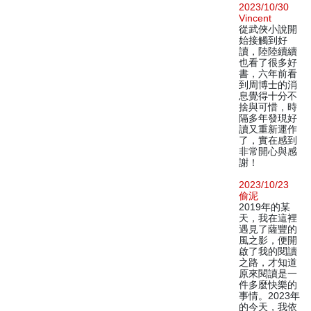
2023/10/30
Vincent
從武俠小說開
始接觸到好
讀，陸陸續續
也看了很多好
書，六年前看
到周博士的消
息覺得十分不
捨與可惜，時
隔多年發現好
讀又重新運作
了，實在感到
非常開心與感
謝！
2023/10/23
偷泥
2019年的某
天，我在這裡
遇見了薩豐的
風之影，便開
啟了我的閱讀
之路，才知道
原來閱讀是一
件多麼快樂的
事情。2023年
的今天，我依