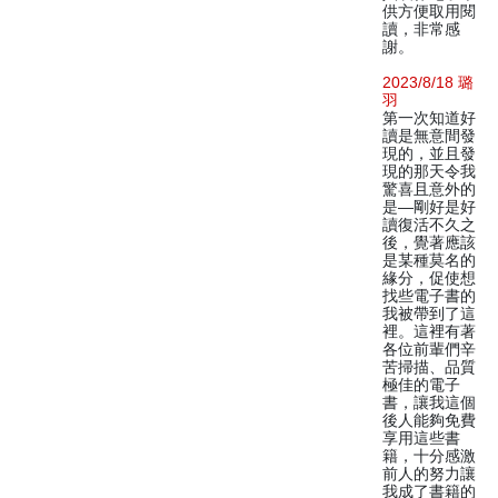
供方便取用閱
讀，非常感
謝。
2023/8/18 璐
羽
第一次知道好
讀是無意間發
現的，並且發
現的那天令我
驚喜且意外的
是—剛好是好
讀復活不久之
後，覺著應該
是某種莫名的
緣分，促使想
找些電子書的
我被帶到了這
裡。這裡有著
各位前輩們辛
苦掃描、品質
極佳的電子
書，讓我這個
後人能夠免費
享用這些書
籍，十分感激
前人的努力讓
我成了書籍的