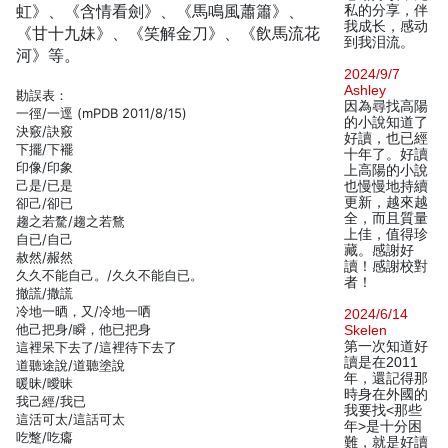
虹》、《含情看劍》、《馬鳴風蕭簫》、
私的分享，伴
我成长，感动
《甘十九妹》、《笑解金刀》、《飲馬流花
到我泪流。
河》等。
2024/9/7
Ashley
勘誤表：
因為尋找高陽
一徑/一逕 (mPDB 2011/8/15)
的小說知道了
決竅/訣竅
好讀，也已經
下擺/下襬
十年了。好讀
印像/印象
上高陽的小說
己是/已是
也慢慢地持續
更新，越來越
卻己/卻已
全，而且質量
趨之若騖/趨之若鶩
上佳，值得珍
自已/自己
藏。感謝好
赦然/赧然
讀！感謝校對
久久不能自己。/久久不能自已。
者！
撤謊/撒謊
冷地一晒，又/冷地一哂
2024/6/14
他己把身/瞬，他已把身
Skelen
第一次知道好
這裡呆下去了/這裡待下去了
讀是在2011
道聽途說/道聽塗說
年，還記得那
暖昧/曖昧
時身在外國的
我己經/我已
我要找<那些
這活可太/這話可太
年>是十分困
吃蹩/吃癟
難，就是好讀