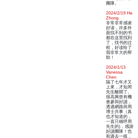
團隊。
2024/2/19 He
Zhong
非常非常感谢
好读，许多外
面找不到的书
都在这里找到
了，找书的过
程，好读给了
我非常大的帮
助！
2024/1/13
Vanessa
Chen
隔了七年才又
上來，才知周
先生離開了。
很高興曾有機
會參與好讀，
透過網路與周
博士共事（真
也才知道的，
一直只稱呼周
先生的)，感謝
好讀團隊！也
和過去一樣，