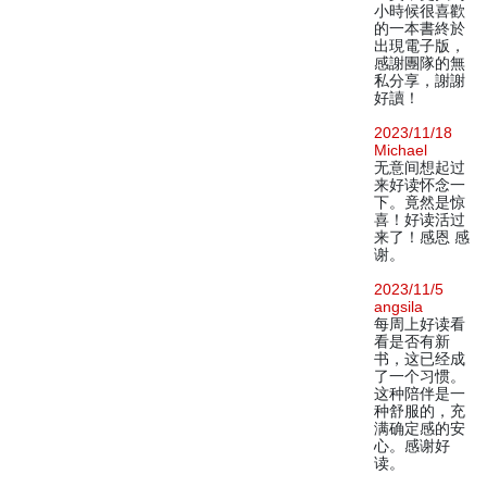
小時候很喜歡
的一本書終於
出現電子版，
感謝團隊的無
私分享，謝謝
好讀！
2023/11/18
Michael
无意间想起过
来好读怀念一
下。竟然是惊
喜！好读活过
来了！感恩 感
谢。
2023/11/5
angsila
每周上好读看
看是否有新
书，这已经成
了一个习惯。
这种陪伴是一
种舒服的，充
满确定感的安
心。感谢好
读。