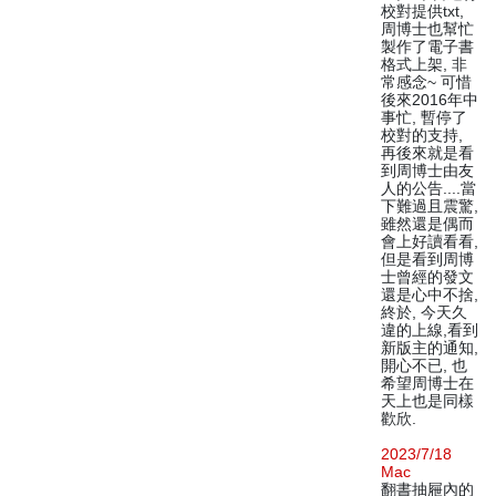
校對提供txt,
周博士也幫忙
製作了電子書
格式上架, 非
常感念~ 可惜
後來2016年中
事忙, 暫停了
校對的支持,
再後來就是看
到周博士由友
人的公告....當
下難過且震驚,
雖然還是偶而
會上好讀看看,
但是看到周博
士曾經的發文
還是心中不捨,
終於, 今天久
違的上線,看到
新版主的通知,
開心不已, 也
希望周博士在
天上也是同樣
歡欣.
2023/7/18
Mac
翻書抽屜內的