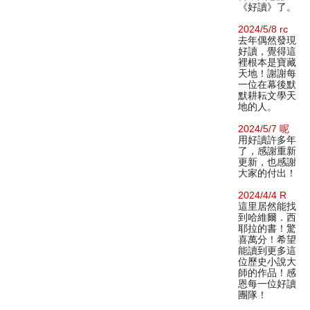
《好讀》了。
2024/5/8 rc
去年偶然發現
好讀，覺得這
裡根本是寶藏
天地！謝謝每
一位在幕後默
默耕耘文學天
地的人。
2024/5/7 呢
用好讀許多年
了，感謝重新
更新，也感謝
大家的付出！
2024/4/4 R
這里居然能找
到哈維爾．西
耶拉的書！驚
喜萬分！希望
能讀到更多這
位歷史小說大
師的作品！感
恩每一位好讀
團隊！