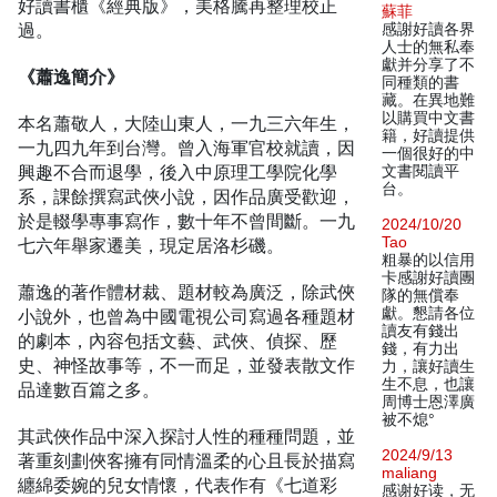
好讀書櫃《經典版》，美格騰再整理校正
蘇菲
過。
感謝好讀各界
人士的無私奉
獻并分享了不
《蕭逸簡介》
同種類的書
藏。在異地難
以購買中文書
本名蕭敬人，大陸山東人，一九三六年生，
籍，好讀提供
一九四九年到台灣。曾入海軍官校就讀，因
一個很好的中
興趣不合而退學，後入中原理工學院化學
文書閱讀平
台。
系，課餘撰寫武俠小說，因作品廣受歡迎，
於是輟學專事寫作，數十年不曾間斷。一九
2024/10/20
Tao
七六年舉家遷美，現定居洛杉磯。
粗暴的以信用
卡感謝好讀團
蕭逸的著作體材裁、題材較為廣泛，除武俠
隊的無償奉
獻。懇請各位
小說外，也曾為中國電視公司寫過各種題材
讀友有錢出
的劇本，內容包括文藝、武俠、偵探、歷
錢，有力出
史、神怪故事等，不一而足，並發表散文作
力，讓好讀生
生不息，也讓
品達數百篇之多。
周博士恩澤廣
被不熄°
其武俠作品中深入探討人性的種種問題，並
2024/9/13
著重刻劃俠客擁有同情溫柔的心且長於描寫
maliang
纏綿委婉的兒女情懷，代表作有《七道彩
感谢好读，无