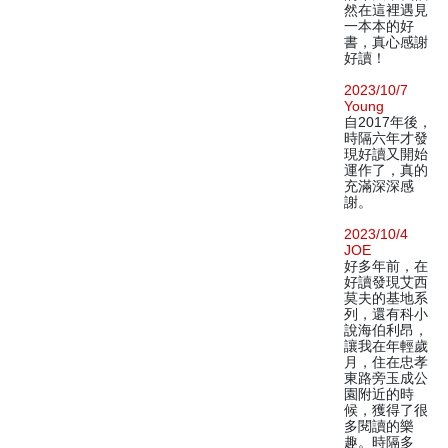
然在這裡遇見
一本本的好
書，真心感謝
好讀！
2023/10/7
Young
自2017年後，
時隔六年才發
現好讀又開始
運作了，真的
充滿深深感
謝。
2023/10/4
JOE
好多年前，在
好讀發現艾西
莫夫的基地系
列，還有科小
說海伯利昂，
讓我在年輕歲
月，住在忠孝
東路旁玉成公
園附近的時
候，獲得了很
多閱讀的樂
趣。時隔多