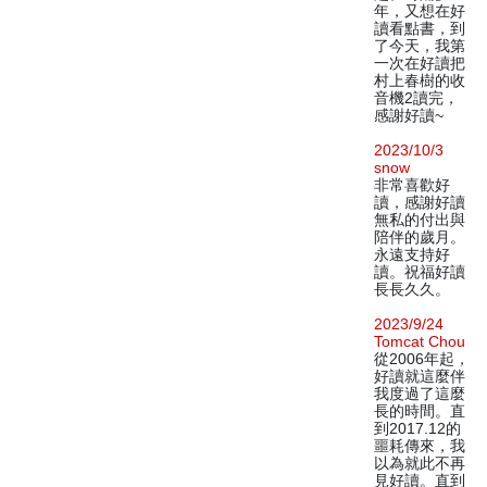
年，又想在好
讀看點書，到
了今天，我第
一次在好讀把
村上春樹的收
音機2讀完，
感謝好讀~
2023/10/3
snow
非常喜歡好
讀，感謝好讀
無私的付出與
陪伴的歲月。
永遠支持好
讀。祝福好讀
長長久久。
2023/9/24
Tomcat Chou
從2006年起，
好讀就這麼伴
我度過了這麼
長的時間。直
到2017.12的
噩耗傳來，我
以為就此不再
見好讀。直到