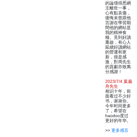
的論壇得悉網
主離世一事，
心有點哀傷，
後悔未曾跟他
言謝在學習期
間他的網站是
我的精神食
糧。見到好讀
重啟，有心人
延續好讀網站
的營運和更
新，很是感
激，對周先生
的貢獻亦致萬
分感謝！
2023/7/4 葉扁
舟先生
相识十年，前
面看过不少好
书，谢谢你。
今年时间更多
了，希望在
haodoo度过
更好的年华。
>>
更多感言