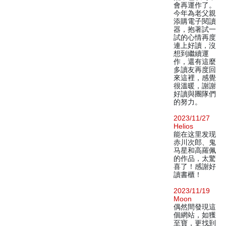
會再運作了。
今年為老父親
添購電子閱讀
器，抱著試一
試的心情再度
連上好讀，沒
想到繼續運
作，還有這麼
多讀友再度回
來這裡，感覺
很溫暖，謝謝
好讀與團隊們
的努力。
2023/11/27
Helios
能在这里发现
赤川次郎、鬼
马星和高羅佩
的作品，太驚
喜了！感謝好
讀書櫃！
2023/11/19
Moon
偶然間發現這
個網站，如獲
至寶，更找到