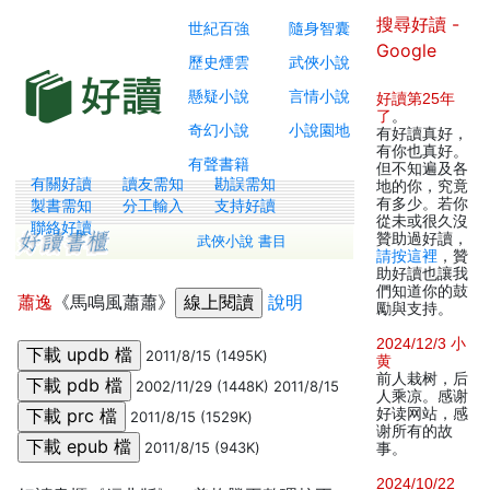
搜尋好讀 -
世紀百強
隨身智囊
Google
歷史煙雲
武俠小說
懸疑小說
言情小說
好讀第25年
了
。
奇幻小說
小說園地
有好讀真好，
有你也真好。
有聲書籍
但不知遍及各
有關好讀
讀友需知
勘誤需知
地的你，究竟
有多少。若你
製書需知
分工輸入
支持好讀
從未或很久沒
聯絡好讀
贊助過好讀，
武俠小說 書目
請按這裡
，贊
助好讀也讓我
們知道你的鼓
蕭逸
《馬鳴風蕭蕭》
說明
勵與支持。
2024/12/3 小
2011/8/15 (1495K)
黄
前人栽树，后
2002/11/29 (1448K) 2011/8/15
人乘凉。感谢
好读网站，感
2011/8/15 (1529K)
谢所有的故
2011/8/15 (943K)
事。
2024/10/22