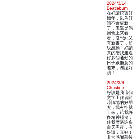
2024/3/14
Beatlebum
在好讀挖寶好
幾年，以為好
讀不會更新
了，但還是偶
爾會上來看
看，沒想到又
有新書了，超
級感動！好讀
真的陪我渡過
好多個通勤的
日子跟愜意的
週末，謝謝好
讀！
2024/3/9
Christine
好讀是我這個
文字工作者隨
時隨地的好朋
友，我有空就
上來，給我許
多精神糧食，
伴我度過許多
白天黑夜，有
好讀，真好！
非常感謝幕後