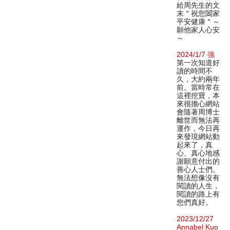
給周先生的文
末＂祝您闔家
平安健康＂～
願他家人心安
～
2024/1/7 強
第一次知道好
讀的時間不
久，大約兩年
前。當時常在
這裡挖寶，本
來很擔心網站
會隨著周博士
離世而無法再
運作，今日再
來發現網站動
起來了，真
心、真心地感
謝願意付出的
善心人士們。
無法想像沒有
閱讀的人生，
閱讀的路上有
您們真好。
2023/12/27
Annabel Kuo