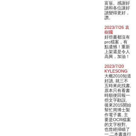
富翁。感謝好
讀和各位讓好
讀變得更好，
讚。
2023/7/26 袁
樹國
好些書都沒有
prc檔案，有
點遺憾！重新
上架還是令人
高興，加油！
2023/7/20
KYLESONG
大概2010知道
好讀, 就三不
五時來此找書,
原本只有看書
時順便回報一
些文字勘誤,
後來2015開始
幫忙周博士製
作電子書, 主
要是OCR檔案
的文字校對,
也曾經掃瞄了
一,二本書進行