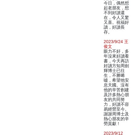
今日，偶然想
起老朋友，想
不到好讀還
在，令人又驚
又喜。祝福好
讀，好讀長
存。
2023/9/24 王
俊文
眼力不好，多
年沒來好讀看
書，今天再訪
好讀方知周劍
輝博士已往
生，不勝唏
噓，希望他安
息天國。沒有
他的辛苦創建
及許多熱心朋
友的共同努
力，好讀不容
易經營至今。
謝謝周博士及
熱心朋友的辛
勞貢獻！
2023/9/12