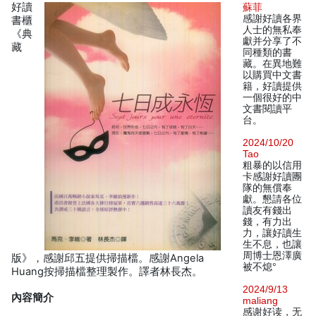
好讀
蘇菲
感謝好讀各界
書櫃
人士的無私奉
《典
獻并分享了不
藏
同種類的書
藏。在異地難
以購買中文書
籍，好讀提供
一個很好的中
文書閱讀平
台。
2024/10/20
Tao
粗暴的以信用
卡感謝好讀團
隊的無償奉
獻。懇請各位
讀友有錢出
錢，有力出
力，讓好讀生
生不息，也讓
周博士恩澤廣
版》，感謝邱五提供掃描檔。感謝Angela
被不熄°
Huang按掃描檔整理製作。譯者林長杰。
2024/9/13
內容簡介
maliang
感谢好读，无