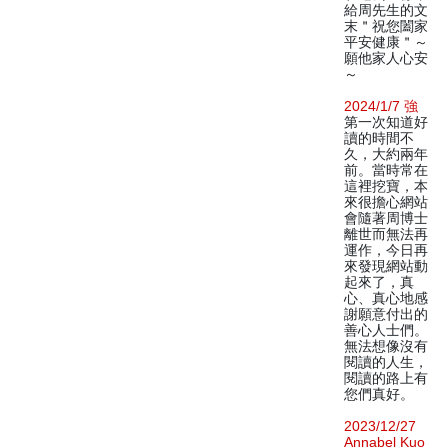
給周先生的文
末＂祝您闔家
平安健康＂～
願他家人心安
～
2024/1/7 強
第一次知道好
讀的時間不
久，大約兩年
前。當時常在
這裡挖寶，本
來很擔心網站
會隨著周博士
離世而無法再
運作，今日再
來發現網站動
起來了，真
心、真心地感
謝願意付出的
善心人士們。
無法想像沒有
閱讀的人生，
閱讀的路上有
您們真好。
2023/12/27
Annabel Kuo