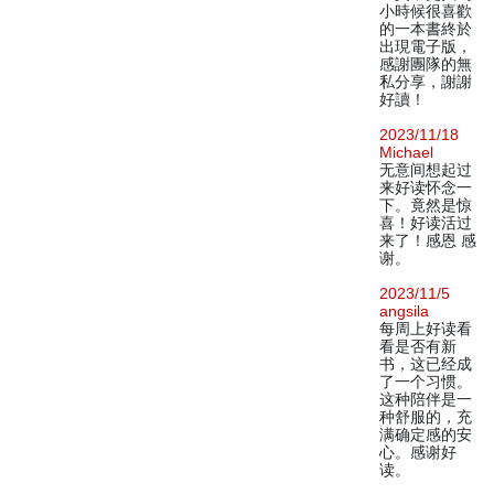
小時候很喜歡
的一本書終於
出現電子版，
感謝團隊的無
私分享，謝謝
好讀！
2023/11/18
Michael
无意间想起过
来好读怀念一
下。竟然是惊
喜！好读活过
来了！感恩 感
谢。
2023/11/5
angsila
每周上好读看
看是否有新
书，这已经成
了一个习惯。
这种陪伴是一
种舒服的，充
满确定感的安
心。感谢好
读。