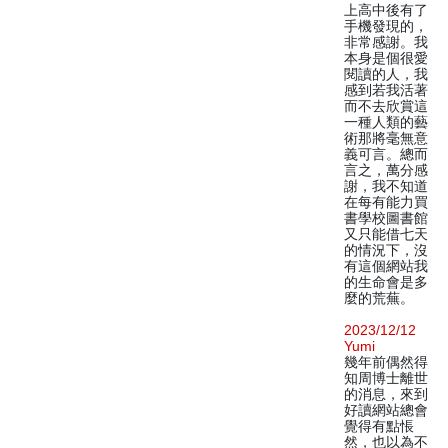
上高中後有了
手機發現的，
非常感謝。我
本身是個很愛
閱讀的人，我
感到若我活著
而不去欣賞這
一種人類的藝
術那將毫無意
義可言。總而
言之，萬分感
謝，我不知道
在每有能力買
書學校圖書館
又只能借七天
的情況下，沒
有這個網站我
的生命會是多
麼的荒蕪。
2023/12/12
Yumi
幾年前偶然得
知周博士離世
的消息，來到
好讀網站總會
覺得有點悵
然，也以為不