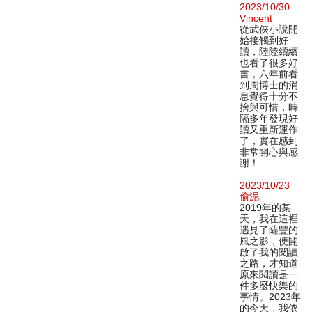
2023/10/30
Vincent
從武俠小說開
始接觸到好
讀，陸陸續續
也看了很多好
書，六年前看
到周博士的消
息覺得十分不
捨與可惜，時
隔多年發現好
讀又重新運作
了，實在感到
非常開心與感
謝！
2023/10/23
偷泥
2019年的某
天，我在這裡
遇見了薩豐的
風之影，便開
啟了我的閱讀
之路，才知道
原來閱讀是一
件多麼快樂的
事情。2023年
的今天，我依