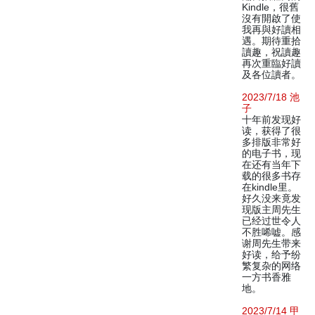
Kindle，很舊
沒有開啟了使
我再與好讀相
遇。期待重拾
讀趣，祝讀趣
再次重臨好讀
及各位讀者。
2023/7/18 池
子
十年前发现好
读，获得了很
多排版非常好
的电子书，现
在还有当年下
载的很多书存
在kindle里。
好久没来竟发
现版主周先生
已经过世令人
不胜唏嘘。感
谢周先生带来
好读，给予纷
繁复杂的网络
一方书香雅
地。
2023/7/14 甲