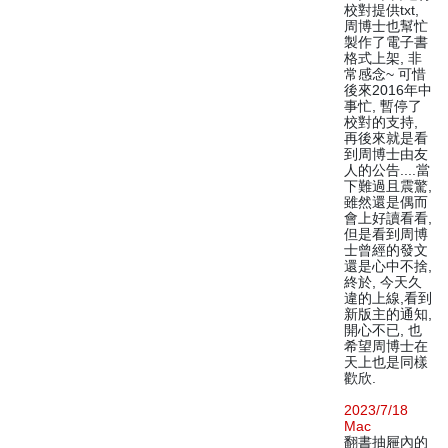
校對提供txt,
周博士也幫忙
製作了電子書
格式上架, 非
常感念~ 可惜
後來2016年中
事忙, 暫停了
校對的支持,
再後來就是看
到周博士由友
人的公告....當
下難過且震驚,
雖然還是偶而
會上好讀看看,
但是看到周博
士曾經的發文
還是心中不捨,
終於, 今天久
違的上線,看到
新版主的通知,
開心不已, 也
希望周博士在
天上也是同樣
歡欣.
2023/7/18
Mac
翻書抽屜內的