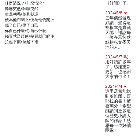
什麼清況？/什麼情況？
《好讀》了。
幹麻突然/幹嘛突然
2024/5/8 rc
並旦朝瑪/並且朝瑪
去年偶然發現
便為他門關上/便為他們關上
好讀，覺得這
傷了自已/傷了自己
裡根本是寶藏
你自已什麼/你自己什麼
天地！謝謝每
幾頁就己經使/幾頁就已經使
一位在幕後默
拉起下擺/拉起下襬
默耕耘文學天
地的人。
2024/5/7 呢
用好讀許多年
了，感謝重新
更新，也感謝
大家的付出！
2024/4/4 R
這里居然能找
到哈維爾．西
耶拉的書！驚
喜萬分！希望
能讀到更多這
位歷史小說大
師的作品！感
恩每一位好讀
團隊！