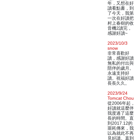
年，又想在好
讀看點書，到
了今天，我第
一次在好讀把
村上春樹的收
音機2讀完，
感謝好讀~
2023/10/3
snow
非常喜歡好
讀，感謝好讀
無私的付出與
陪伴的歲月。
永遠支持好
讀。祝福好讀
長長久久。
2023/9/24
Tomcat Chou
從2006年起，
好讀就這麼伴
我度過了這麼
長的時間。直
到2017.12的
噩耗傳來，我
以為就此不再
見好讀。直到