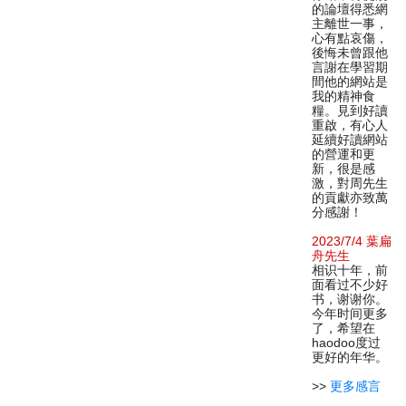
的論壇得悉網
主離世一事，
心有點哀傷，
後悔未曾跟他
言謝在學習期
間他的網站是
我的精神食
糧。見到好讀
重啟，有心人
延續好讀網站
的營運和更
新，很是感
激，對周先生
的貢獻亦致萬
分感謝！
2023/7/4 葉扁
舟先生
相识十年，前
面看过不少好
书，谢谢你。
今年时间更多
了，希望在
haodoo度过
更好的年华。
>>
更多感言