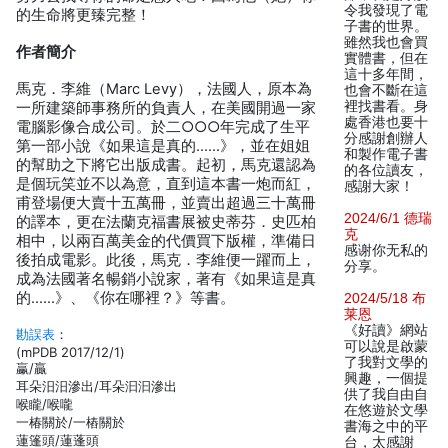
令我發現了電
的生命將更臻完整！
子書的世界。
雖然我也會買
作者簡介
實體書，但在
這十多年間，
馬克．李維（Marc Levy），法國人，原本為
也會不斷在這
裡找書看。身
一所建築師事務所的負責人，在美國開過一家
處香港也要十
電腦影像合成公司。於二○○○年完成了生平
分感謝創辦人
第一部小說《如果這是真的……》，並在姐姐
和製作電子書
的幫助之下將它出版成書。起初，馬克還認為
的各位讀友，
是個玩笑並不以為意，直到這本書一炮而紅，
感謝大家！
甫登場便大賣十五萬冊，並賣出超過三十萬冊
2024/6/1 德瑞
的譯本，更在法蘭克福書展被史蒂芬．史匹柏
克
相中，以兩百萬美金的代價買下版權，準備日
感谢你无私的
後拍成電影。此後，馬克．李維便一躍而上，
分享。
成為法國著名暢銷小說家，著有《如果這是真
的……》、《你在哪裡？》等書。
2024/5/18 布
莱恩
《好讀》網站
勘誤表
：
可以說是啟蒙
(mPDB 2017/12/1)
了我對文學的
臝/贏
興趣，一個提
耳朵汨汨滲出/耳朵汩汩滲出
供了我自由自
喉矓/喉嚨
在悠遊於文學
一椿關於/一樁關於
書海之中的平
蓮篷頭/蓮蓬頭
台，太感謝