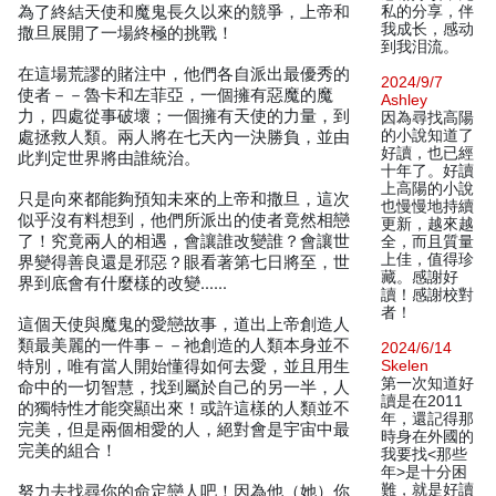
為了終結天使和魔鬼長久以來的競爭，上帝和
私的分享，伴
我成长，感动
撒旦展開了一場終極的挑戰！
到我泪流。
在這場荒謬的賭注中，他們各自派出最優秀的
2024/9/7
使者－－魯卡和左菲亞，一個擁有惡魔的魔
Ashley
力，四處從事破壞；一個擁有天使的力量，到
因為尋找高陽
的小說知道了
處拯救人類。兩人將在七天內一決勝負，並由
好讀，也已經
此判定世界將由誰統治。
十年了。好讀
上高陽的小說
只是向來都能夠預知未來的上帝和撒旦，這次
也慢慢地持續
似乎沒有料想到，他們所派出的使者竟然相戀
更新，越來越
了！究竟兩人的相遇，會讓誰改變誰？會讓世
全，而且質量
上佳，值得珍
界變得善良還是邪惡？眼看著第七日將至，世
藏。感謝好
界到底會有什麼樣的改變……
讀！感謝校對
者！
這個天使與魔鬼的愛戀故事，道出上帝創造人
類最美麗的一件事－－祂創造的人類本身並不
2024/6/14
特別，唯有當人開始懂得如何去愛，並且用生
Skelen
第一次知道好
命中的一切智慧，找到屬於自己的另一半，人
讀是在2011
的獨特性才能突顯出來！或許這樣的人類並不
年，還記得那
完美，但是兩個相愛的人，絕對會是宇宙中最
時身在外國的
完美的組合！
我要找<那些
年>是十分困
難，就是好讀
努力去找尋你的命定戀人吧！因為他（她）你