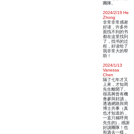
團隊。
2024/2/19 He
Zhong
非常非常感谢
好读，许多外
面找不到的书
都在这里找到
了，找书的过
程，好读给了
我非常大的帮
助！
2024/1/13
Vanessa
Chen
隔了七年才又
上來，才知周
先生離開了。
很高興曾有機
會參與好讀，
透過網路與周
博士共事（真
也才知道的，
一直只稱呼周
先生的)，感謝
好讀團隊！也
和過去一樣，