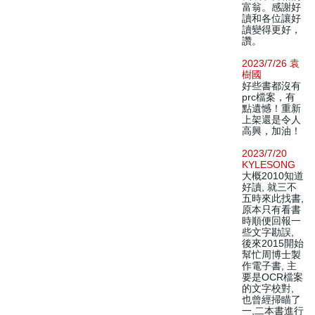
富翁。感謝好
讀和各位讓好
讀變得更好，
讚。
2023/7/26 袁
樹國
好些書都沒有
prc檔案，有
點遺憾！重新
上架還是令人
高興，加油！
2023/7/20
KYLESONG
大概2010知道
好讀, 就三不
五時來此找書,
原本只有看書
時順便回報一
些文字勘誤,
後來2015開始
幫忙周博士製
作電子書, 主
要是OCR檔案
的文字校對,
也曾經掃瞄了
一,二本書進行