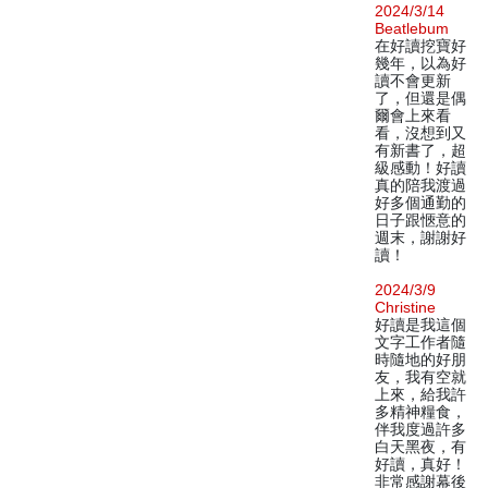
2024/3/14
Beatlebum
在好讀挖寶好
幾年，以為好
讀不會更新
了，但還是偶
爾會上來看
看，沒想到又
有新書了，超
級感動！好讀
真的陪我渡過
好多個通勤的
日子跟愜意的
週末，謝謝好
讀！
2024/3/9
Christine
好讀是我這個
文字工作者隨
時隨地的好朋
友，我有空就
上來，給我許
多精神糧食，
伴我度過許多
白天黑夜，有
好讀，真好！
非常感謝幕後