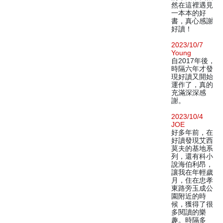
然在這裡遇見
一本本的好
書，真心感謝
好讀！
2023/10/7
Young
自2017年後，
時隔六年才發
現好讀又開始
運作了，真的
充滿深深感
謝。
2023/10/4
JOE
好多年前，在
好讀發現艾西
莫夫的基地系
列，還有科小
說海伯利昂，
讓我在年輕歲
月，住在忠孝
東路旁玉成公
園附近的時
候，獲得了很
多閱讀的樂
趣。時隔多