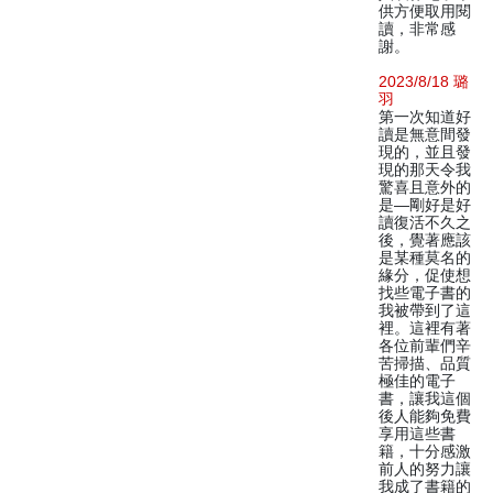
供方便取用閱
讀，非常感
謝。
2023/8/18 璐
羽
第一次知道好
讀是無意間發
現的，並且發
現的那天令我
驚喜且意外的
是—剛好是好
讀復活不久之
後，覺著應該
是某種莫名的
緣分，促使想
找些電子書的
我被帶到了這
裡。這裡有著
各位前輩們辛
苦掃描、品質
極佳的電子
書，讓我這個
後人能夠免費
享用這些書
籍，十分感激
前人的努力讓
我成了書籍的