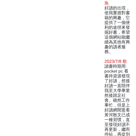
魚
好讀的出現，
使我重措對書
籍的興趣，它
提供了一個便
利的途徑來發
掘好書，希望
這個網站能繼
續為其他有興
趣的讀者服
務。
2023/7/8 歌
讀書時期用
pocket pc 看
書持資源發現
了好讀，然後
好讀一直陪伴
我至大學畢業
然後踏足社
會。雖然工作
事忙，但是上
好讀網閒逛看
黃河散文已成
一種習慣，直
至發現好讀不
再更新，繼而
停站，再從別