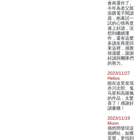
會再運作了。
今年為老父親
添購電子閱讀
器，抱著試一
試的心情再度
連上好讀，沒
想到繼續運
作，還有這麼
多讀友再度回
來這裡，感覺
很溫暖，謝謝
好讀與團隊們
的努力。
2023/11/27
Helios
能在这里发现
赤川次郎、鬼
马星和高羅佩
的作品，太驚
喜了！感謝好
讀書櫃！
2023/11/19
Moon
偶然間發現這
個網站，如獲
至寶，更找到