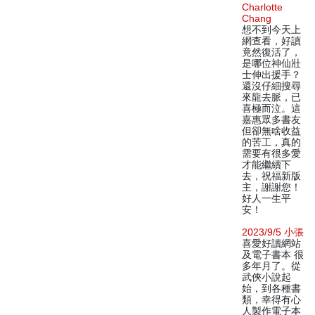
Charlotte
Chang
想不到今天上
網查看，好讀
竟然復活了，
是哪位神仙壯
士伸出援手？
還沒仔細搜尋
來龍去脈，已
喜極而泣。這
嘉惠眾多書友
但卻無啥收益
的苦工，真的
需要有很多愛
才能繼續下
去，祝福新版
主，謝謝您！
好人一生平
安！
2023/9/5 小張
喜愛好讀網站
及電子書本 很
多年月了。從
武俠小說起
始，到各種書
類，幸得有心
人製作電子本