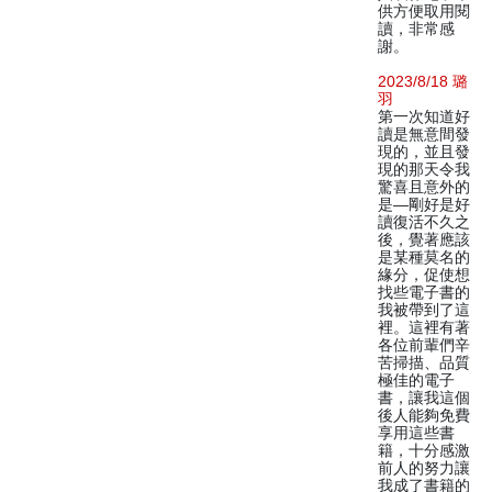
供方便取用閱
讀，非常感
謝。
2023/8/18 璐
羽
第一次知道好
讀是無意間發
現的，並且發
現的那天令我
驚喜且意外的
是—剛好是好
讀復活不久之
後，覺著應該
是某種莫名的
緣分，促使想
找些電子書的
我被帶到了這
裡。這裡有著
各位前輩們辛
苦掃描、品質
極佳的電子
書，讓我這個
後人能夠免費
享用這些書
籍，十分感激
前人的努力讓
我成了書籍的