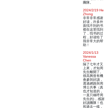
團隊。
2024/2/19 He
Zhong
非常非常感谢
好读，许多外
面找不到的书
都在这里找到
了，找书的过
程，好读给了
我非常大的帮
助！
2024/1/13
Vanessa
Chen
隔了七年才又
上來，才知周
先生離開了。
很高興曾有機
會參與好讀，
透過網路與周
博士共事（真
也才知道的，
一直只稱呼周
先生的)，感謝
好讀團隊！也
和過去一樣，