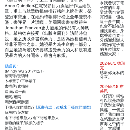
《蘇西的世界》，未上市先轟動，女作家
令我發現了電
Anna Quindlen在電視節目力薦這部作品給觀
子書的世界。
眾，甫上市就擊敗暢銷排行榜的老牌作家，榮
雖然我也會買
登冠軍寶座，在紐約時報排行榜上全年聲勢不
實體書，但在
這十多年間，
墜，書評界一片讚嘆，美國國家書卷獎得主
也會不斷在這
Jonathan Franzen更力挺她的作品有大師風
裡找書看。身
格。希柏德在接受《出版者周刊》訪問時曾
處香港也要十
說，她之所以會書寫暴力，是因為她相信暴力
分感謝創辦人
並非不尋常之事。她視暴力為生命的一部分，
和製作電子書
的各位讀友，
而且她認為若我們要將遭受暴力的人和沒有遭
感謝大家！
受暴力的人分開來，將會有麻煩。
2024/6/1 德瑞
勘誤表
：
克
(Mindy Wu 2017/12/1)
感谢你无私的
破璃球/玻璃球
分享。
卜半輩子/下半輩子
素描薄/素描簿
2024/5/18 布
莱恩
這I面/這一面
《好讀》網站
老閣/老闆
可以說是啟蒙
喝醉洒/喝醉酒
了我對文學的
干擾來你們辦案/?
(原書有誤，改成來干擾你們辦案)
興趣，一個提
蘇灰缸/菸灰缸
供了我自由自
雨下得愈來愈人/雨下得愈來愈大
在悠遊於文學
狼狼的樣子/狼狽的樣子
書海之中的平
鍮匙/鑰匙
台，太感謝