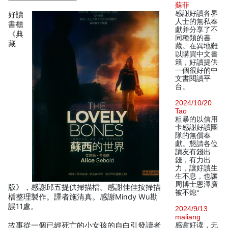
蘇菲
感謝好讀各界
好讀
人士的無私奉
書櫃
獻并分享了不
《典
同種類的書
藏
藏。在異地難
以購買中文書
籍，好讀提供
一個很好的中
文書閱讀平
台。
2024/10/20
Tao
粗暴的以信用
卡感謝好讀團
隊的無償奉
獻。懇請各位
讀友有錢出
錢，有力出
力，讓好讀生
生不息，也讓
周博士恩澤廣
版》，感謝邱五提供掃描檔。感謝佳佳按掃描
被不熄°
檔整理製作。譯者施清真。感謝Mindy Wu勘
誤11處。
2024/9/13
maliang
故事從一個已經死亡的小女孩的自白引發讀者
感谢好读，无