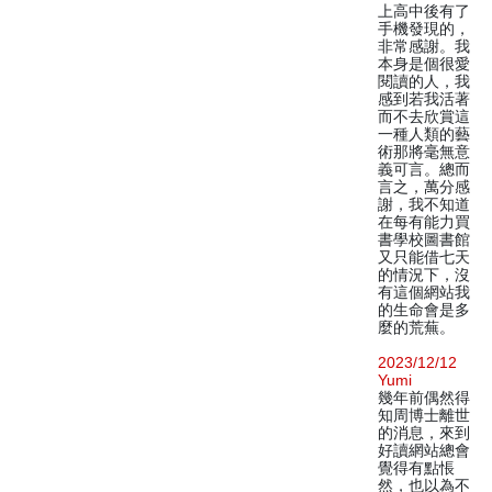
上高中後有了
手機發現的，
非常感謝。我
本身是個很愛
閱讀的人，我
感到若我活著
而不去欣賞這
一種人類的藝
術那將毫無意
義可言。總而
言之，萬分感
謝，我不知道
在每有能力買
書學校圖書館
又只能借七天
的情況下，沒
有這個網站我
的生命會是多
麼的荒蕪。
2023/12/12
Yumi
幾年前偶然得
知周博士離世
的消息，來到
好讀網站總會
覺得有點悵
然，也以為不