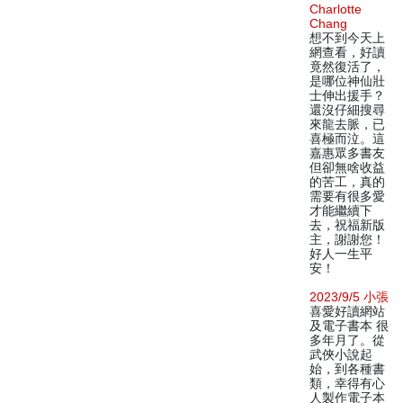
Charlotte
Chang
想不到今天上
網查看，好讀
竟然復活了，
是哪位神仙壯
士伸出援手？
還沒仔細搜尋
來龍去脈，已
喜極而泣。這
嘉惠眾多書友
但卻無啥收益
的苦工，真的
需要有很多愛
才能繼續下
去，祝福新版
主，謝謝您！
好人一生平
安！
2023/9/5 小張
喜愛好讀網站
及電子書本 很
多年月了。從
武俠小說起
始，到各種書
類，幸得有心
人製作電子本