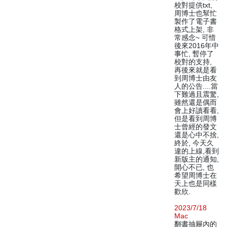
校對提供txt,
周博士也幫忙
製作了電子書
格式上架, 非
常感念~ 可惜
後來2016年中
事忙, 暫停了
校對的支持,
再後來就是看
到周博士由友
人的公告....當
下難過且震驚,
雖然還是偶而
會上好讀看看,
但是看到周博
士曾經的發文
還是心中不捨,
終於, 今天久
違的上線,看到
新版主的通知,
開心不已, 也
希望周博士在
天上也是同樣
歡欣.
2023/7/18
Mac
翻書抽屜內的