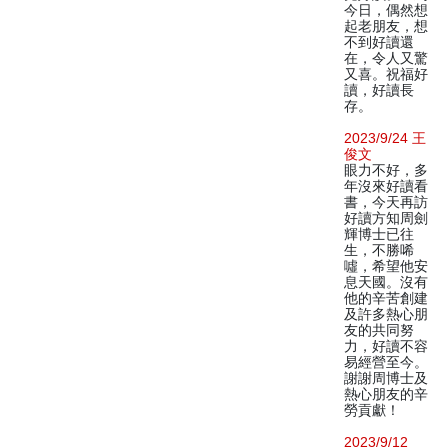
今日，偶然想
起老朋友，想
不到好讀還
在，令人又驚
又喜。祝福好
讀，好讀長
存。
2023/9/24 王
俊文
眼力不好，多
年沒來好讀看
書，今天再訪
好讀方知周劍
輝博士已往
生，不勝唏
噓，希望他安
息天國。沒有
他的辛苦創建
及許多熱心朋
友的共同努
力，好讀不容
易經營至今。
謝謝周博士及
熱心朋友的辛
勞貢獻！
2023/9/12