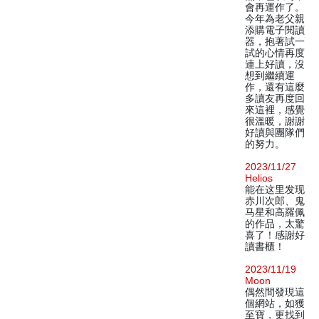
會再運作了。
今年為老父親
添購電子閱讀
器，抱著試一
試的心情再度
連上好讀，沒
想到繼續運
作，還有這麼
多讀友再度回
來這裡，感覺
很溫暖，謝謝
好讀與團隊們
的努力。
2023/11/27
Helios
能在这里发现
赤川次郎、鬼
马星和高羅佩
的作品，太驚
喜了！感謝好
讀書櫃！
2023/11/19
Moon
偶然間發現這
個網站，如獲
至寶，更找到