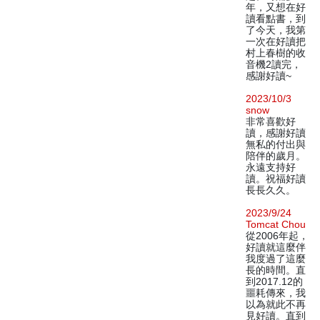
年，又想在好
讀看點書，到
了今天，我第
一次在好讀把
村上春樹的收
音機2讀完，
感謝好讀~
2023/10/3
snow
非常喜歡好
讀，感謝好讀
無私的付出與
陪伴的歲月。
永遠支持好
讀。祝福好讀
長長久久。
2023/9/24
Tomcat Chou
從2006年起，
好讀就這麼伴
我度過了這麼
長的時間。直
到2017.12的
噩耗傳來，我
以為就此不再
見好讀。直到