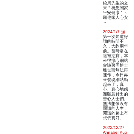
給周先生的文
末＂祝您闔家
平安健康＂～
願他家人心安
～
2024/1/7 強
第一次知道好
讀的時間不
久，大約兩年
前。當時常在
這裡挖寶，本
來很擔心網站
會隨著周博士
離世而無法再
運作，今日再
來發現網站動
起來了，真
心、真心地感
謝願意付出的
善心人士們。
無法想像沒有
閱讀的人生，
閱讀的路上有
您們真好。
2023/12/27
Annabel Kuo