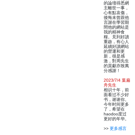
的論壇得悉網
主離世一事，
心有點哀傷，
後悔未曾跟他
言謝在學習期
間他的網站是
我的精神食
糧。見到好讀
重啟，有心人
延續好讀網站
的營運和更
新，很是感
激，對周先生
的貢獻亦致萬
分感謝！
2023/7/4 葉扁
舟先生
相识十年，前
面看过不少好
书，谢谢你。
今年时间更多
了，希望在
haodoo度过
更好的年华。
>>
更多感言