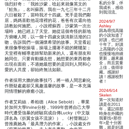
私的分享，伴
強烈好奇：「我姓沙蒙，唸起來就像英文的
我成长，感动
『鮭魚』，名叫蘇西。我在一九七三年十二月
到我泪流。
六日被殺了，當時我才十四歲。兇手是我們鄰
居，媽媽喜歡他花壇裡的花，爸爸有次還向他
2024/9/7
請教如何施肥。」小說裡蘇西．沙蒙第一次出
Ashley
因為尋找高陽
場時，她已經上了天堂。她從這個奇怪的新地
的小說知道了
方俯瞰人間，以一個十四歲女孩清新活潑的口
好讀，也已經
吻，告訴我們一個滿懷希望的故事。天堂看起
十年了。好讀
來很像學校操場，操場上擺著不錯的鞦韆架；
上高陽的小說
天堂裡有輔導老師幫助新來的人，還有朋友和
也慢慢地持續
更新，越來越
她同住。只要肯動腦去想，她想要的東西都會
全，而且質量
出現在面前，不過她最想要的是回到人間和心
上佳，值得珍
愛的人共度，卻始終無法如願。
藏。感謝好
讀！感謝校對
作者採用大膽的敘事技巧，將一樁人間悲劇化
者！
作懸疑處處卻又風趣溫馨的故事，是一本充滿
2024/6/14
同情理解的療癒小說。
Skelen
第一次知道好
作者艾莉絲．希柏德（Alice Sebold），畢業
讀是在2011
於加州大學Irvine分校，1999年曾將自己大學
年，還記得那
時代遭受強暴的經驗寫成自傳Lucky（中文版
時身在外國的
譯名為《折翼女孩不流淚》），《村聲雜誌》
我要找<那些
年>是十分困
曾推薦她為「最具潛力的作家」，小說處女作
難，就是好讀