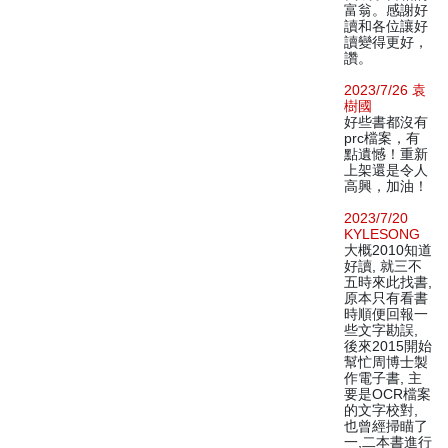
富翁。感謝好
讀和各位讓好
讀變得更好，
讚。
2023/7/26 袁
樹國
好些書都沒有
prc檔案，有
點遺憾！重新
上架還是令人
高興，加油！
2023/7/20
KYLESONG
大概2010知道
好讀, 就三不
五時來此找書,
原本只有看書
時順便回報一
些文字勘誤,
後來2015開始
幫忙周博士製
作電子書, 主
要是OCR檔案
的文字校對,
也曾經掃瞄了
一,二本書進行