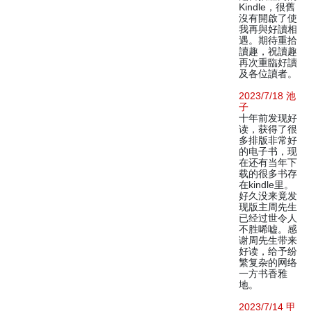
Kindle，很舊
沒有開啟了使
我再與好讀相
遇。期待重拾
讀趣，祝讀趣
再次重臨好讀
及各位讀者。
2023/7/18 池
子
十年前发现好
读，获得了很
多排版非常好
的电子书，现
在还有当年下
载的很多书存
在kindle里。
好久没来竟发
现版主周先生
已经过世令人
不胜唏嘘。感
谢周先生带来
好读，给予纷
繁复杂的网络
一方书香雅
地。
2023/7/14 甲