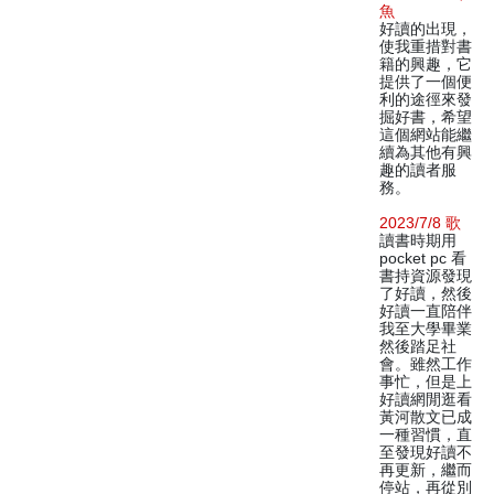
魚
好讀的出現，
使我重措對書
籍的興趣，它
提供了一個便
利的途徑來發
掘好書，希望
這個網站能繼
續為其他有興
趣的讀者服
務。
2023/7/8 歌
讀書時期用
pocket pc 看
書持資源發現
了好讀，然後
好讀一直陪伴
我至大學畢業
然後踏足社
會。雖然工作
事忙，但是上
好讀網閒逛看
黃河散文已成
一種習慣，直
至發現好讀不
再更新，繼而
停站，再從別