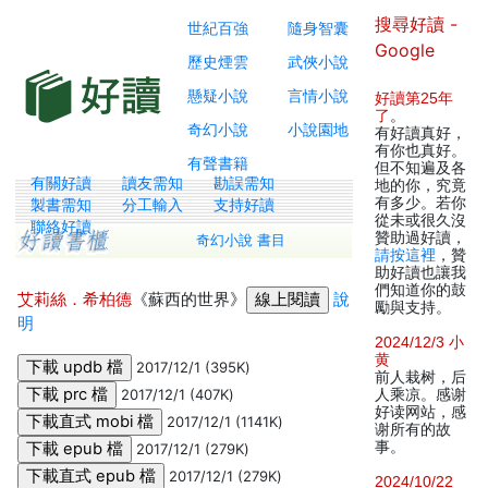
搜尋好讀 -
世紀百強
隨身智囊
Google
歷史煙雲
武俠小說
懸疑小說
言情小說
好讀第25年
了
。
奇幻小說
小說園地
有好讀真好，
有你也真好。
有聲書籍
但不知遍及各
有關好讀
讀友需知
勘誤需知
地的你，究竟
有多少。若你
製書需知
分工輸入
支持好讀
從未或很久沒
聯絡好讀
贊助過好讀，
奇幻小說 書目
請按這裡
，贊
助好讀也讓我
們知道你的鼓
艾莉絲．希柏德
《蘇西的世界》
說
勵與支持。
明
2024/12/3 小
黄
2017/12/1 (395K)
前人栽树，后
2017/12/1 (407K)
人乘凉。感谢
好读网站，感
2017/12/1 (1141K)
谢所有的故
事。
2017/12/1 (279K)
2017/12/1 (279K)
2024/10/22