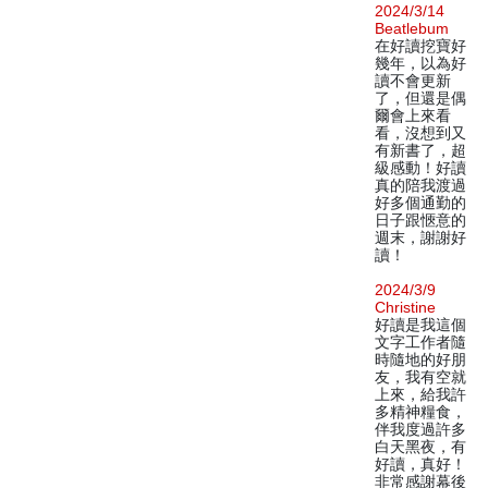
2024/3/14
Beatlebum
在好讀挖寶好
幾年，以為好
讀不會更新
了，但還是偶
爾會上來看
看，沒想到又
有新書了，超
級感動！好讀
真的陪我渡過
好多個通勤的
日子跟愜意的
週末，謝謝好
讀！
2024/3/9
Christine
好讀是我這個
文字工作者隨
時隨地的好朋
友，我有空就
上來，給我許
多精神糧食，
伴我度過許多
白天黑夜，有
好讀，真好！
非常感謝幕後