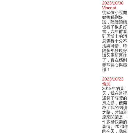
2023/10/30
Vincent
從武俠小說開
始接觸到好
讀，陸陸續續
也看了很多好
書，六年前看
到周博士的消
息覺得十分不
捨與可惜，時
隔多年發現好
讀又重新運作
了，實在感到
非常開心與感
謝！
2023/10/23
偷泥
2019年的某
天，我在這裡
遇見了薩豐的
風之影，便開
啟了我的閱讀
之路，才知道
原來閱讀是一
件多麼快樂的
事情。2023年
的今天，我依