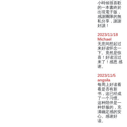
小時候很喜歡
的一本書終於
出現電子版，
感謝團隊的無
私分享，謝謝
好讀！
2023/11/18
Michael
无意间想起过
来好读怀念一
下。竟然是惊
喜！好读活过
来了！感恩 感
谢。
2023/11/5
angsila
每周上好读看
看是否有新
书，这已经成
了一个习惯。
这种陪伴是一
种舒服的，充
满确定感的安
心。感谢好
读。