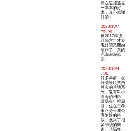
然在這裡遇見
一本本的好
書，真心感謝
好讀！
2023/10/7
Young
自2017年後，
時隔六年才發
現好讀又開始
運作了，真的
充滿深深感
謝。
2023/10/4
JOE
好多年前，在
好讀發現艾西
莫夫的基地系
列，還有科小
說海伯利昂，
讓我在年輕歲
月，住在忠孝
東路旁玉成公
園附近的時
候，獲得了很
多閱讀的樂
趣。時隔多