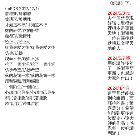
《好讀》了。
(mPDB 2017/12/1)
2024/5/8 rc
胖嘟鄉/胖嘟嘟
去年偶然發現
坡璃球/玻璃球
好讀，覺得這
才知逭不行/才知道不行
裡根本是寶藏
微的軒聲/微的鼾聲
天地！謝謝每
橄攬球/橄欖球
一位在幕後默
瞼上可/臉上可
默耕耘文學天
從我失縱之後/從我失蹤之後
地的人。
仿彿/彷彿
2024/5/7 呢
鍥而不舍/鍥而不捨
用好讀許多年
挖了︱個小洞/挖了一個小洞
了，感謝重新
仿彿希望/彷彿希望
更新，也感謝
落的花辦一樣/落的花瓣一樣
大家的付出！
龐和驅體/龐和軀體
︱個陌生/一個陌生
2024/4/4 R
心想自已最多/心想自己最多
這里居然能找
都試箸擺脫/都試著擺脫
到哈維爾．西
耶拉的書！驚
跨進浴紅/跨進浴缸
喜萬分！希望
能讀到更多這
位歷史小說大
師的作品！感
恩每一位好讀
團隊！