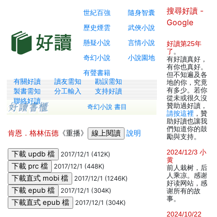
搜尋好讀 -
世紀百強
隨身智囊
Google
歷史煙雲
武俠小說
懸疑小說
言情小說
好讀第25年
了
。
奇幻小說
小說園地
有好讀真好，
有你也真好。
有聲書籍
但不知遍及各
有關好讀
讀友需知
勘誤需知
地的你，究竟
有多少。若你
製書需知
分工輸入
支持好讀
從未或很久沒
聯絡好讀
贊助過好讀，
奇幻小說 書目
請按這裡
，贊
助好讀也讓我
們知道你的鼓
肯恩．格林伍德
《重播》
說明
勵與支持。
2024/12/3 小
2017/12/1 (412K)
黄
2017/12/1 (448K)
前人栽树，后
人乘凉。感谢
2017/12/1 (1246K)
好读网站，感
2017/12/1 (304K)
谢所有的故
事。
2017/12/1 (304K)
2024/10/22