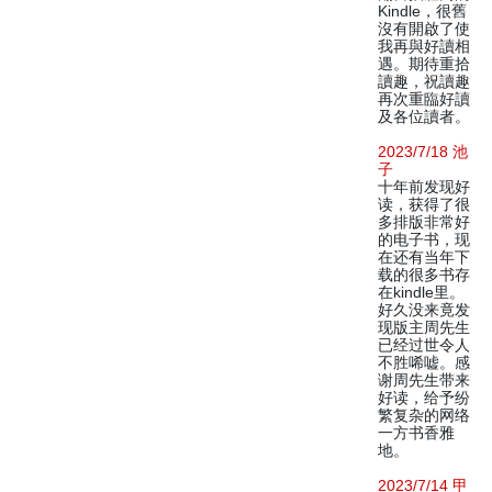
Kindle，很舊
沒有開啟了使
我再與好讀相
遇。期待重拾
讀趣，祝讀趣
再次重臨好讀
及各位讀者。
2023/7/18 池
子
十年前发现好
读，获得了很
多排版非常好
的电子书，现
在还有当年下
载的很多书存
在kindle里。
好久没来竟发
现版主周先生
已经过世令人
不胜唏嘘。感
谢周先生带来
好读，给予纷
繁复杂的网络
一方书香雅
地。
2023/7/14 甲