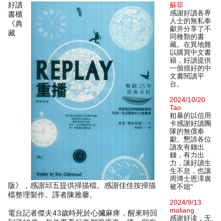
好讀
蘇菲
感謝好讀各界
書櫃
人士的無私奉
《典
獻并分享了不
藏
同種類的書
藏。在異地難
以購買中文書
籍，好讀提供
一個很好的中
文書閱讀平
台。
2024/10/20
Tao
粗暴的以信用
卡感謝好讀團
隊的無償奉
獻。懇請各位
讀友有錢出
錢，有力出
力，讓好讀生
生不息，也讓
周博士恩澤廣
版》，感謝邱五提供掃描檔。感謝佳佳按掃描
被不熄°
檔整理製作。譯者陳雅馨。
2024/9/13
maliang
電台記者傑夫43歲時死於心臟麻痺，醒來時回
感谢好读，无