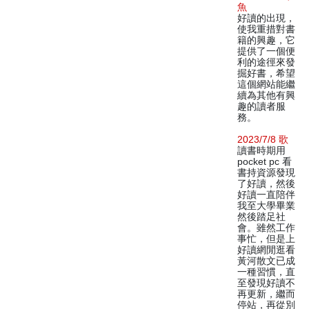
魚
好讀的出現，
使我重措對書
籍的興趣，它
提供了一個便
利的途徑來發
掘好書，希望
這個網站能繼
續為其他有興
趣的讀者服
務。
2023/7/8 歌
讀書時期用
pocket pc 看
書持資源發現
了好讀，然後
好讀一直陪伴
我至大學畢業
然後踏足社
會。雖然工作
事忙，但是上
好讀網閒逛看
黃河散文已成
一種習慣，直
至發現好讀不
再更新，繼而
停站，再從別