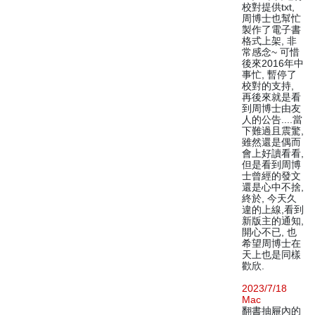
校對提供txt,
周博士也幫忙
製作了電子書
格式上架, 非
常感念~ 可惜
後來2016年中
事忙, 暫停了
校對的支持,
再後來就是看
到周博士由友
人的公告....當
下難過且震驚,
雖然還是偶而
會上好讀看看,
但是看到周博
士曾經的發文
還是心中不捨,
終於, 今天久
違的上線,看到
新版主的通知,
開心不已, 也
希望周博士在
天上也是同樣
歡欣.
2023/7/18
Mac
翻書抽屜內的