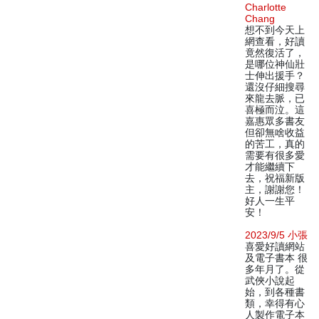
Charlotte
Chang
想不到今天上
網查看，好讀
竟然復活了，
是哪位神仙壯
士伸出援手？
還沒仔細搜尋
來龍去脈，已
喜極而泣。這
嘉惠眾多書友
但卻無啥收益
的苦工，真的
需要有很多愛
才能繼續下
去，祝福新版
主，謝謝您！
好人一生平
安！
2023/9/5 小張
喜愛好讀網站
及電子書本 很
多年月了。從
武俠小說起
始，到各種書
類，幸得有心
人製作電子本