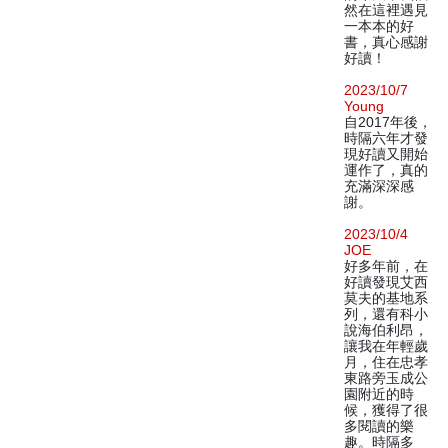
然在這裡遇見
一本本的好
書，真心感謝
好讀！
2023/10/7
Young
自2017年後，
時隔六年才發
現好讀又開始
運作了，真的
充滿深深感
謝。
2023/10/4
JOE
好多年前，在
好讀發現艾西
莫夫的基地系
列，還有科小
說海伯利昂，
讓我在年輕歲
月，住在忠孝
東路旁玉成公
園附近的時
候，獲得了很
多閱讀的樂
趣。時隔多