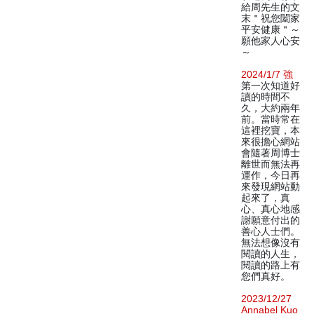
給周先生的文
末＂祝您闔家
平安健康＂～
願他家人心安
～
2024/1/7 強
第一次知道好
讀的時間不
久，大約兩年
前。當時常在
這裡挖寶，本
來很擔心網站
會隨著周博士
離世而無法再
運作，今日再
來發現網站動
起來了，真
心、真心地感
謝願意付出的
善心人士們。
無法想像沒有
閱讀的人生，
閱讀的路上有
您們真好。
2023/12/27
Annabel Kuo