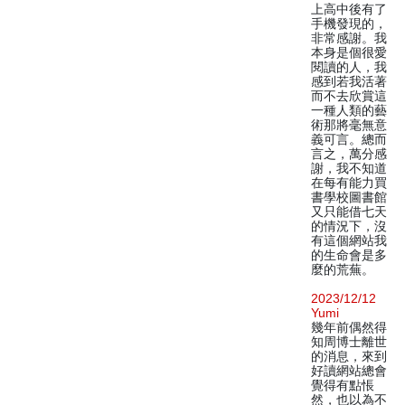
上高中後有了
手機發現的，
非常感謝。我
本身是個很愛
閱讀的人，我
感到若我活著
而不去欣賞這
一種人類的藝
術那將毫無意
義可言。總而
言之，萬分感
謝，我不知道
在每有能力買
書學校圖書館
又只能借七天
的情況下，沒
有這個網站我
的生命會是多
麼的荒蕪。
2023/12/12
Yumi
幾年前偶然得
知周博士離世
的消息，來到
好讀網站總會
覺得有點悵
然，也以為不