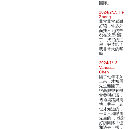
團隊。
2024/2/19 He
Zhong
非常非常感谢
好读，许多外
面找不到的书
都在这里找到
了，找书的过
程，好读给了
我非常大的帮
助！
2024/1/13
Vanessa
Chen
隔了七年才又
上來，才知周
先生離開了。
很高興曾有機
會參與好讀，
透過網路與周
博士共事（真
也才知道的，
一直只稱呼周
先生的)，感謝
好讀團隊！也
和過去一樣，