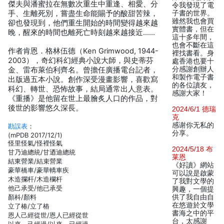
傑夫與潘蜜拉在無數次重生中重逢、相愛、分
令我發現了電
手、生離死別，嘗盡生命能賜予的酸甜苦辣，
子書的世界。
雖然我也會買
卻也發現到，他們重生開始的時間變得越來越
實體書，但在
晚，醒來的時間也離死亡時刻越來越接近……
這十多年間，
也會不斷在這
作者肯恩．格林伍德（Ken Grimwood, 1944-
裡找書看。身
2003），奇幻科幻經典小說大師，與史蒂芬
處香港也要十
分感謝創辦人
金、雷布萊伯利齊名。曾擔任廣播電台記者，
和製作電子書
出版過五本小說。創作深受漫畫影響，喜歡寫
的各位讀友，
科幻、轉世、恐怖故事，結局通常出人意表。
感謝大家！
《重播》是他留在世上最膾炙人口的作品，對
後世的影響悠久深長。
2024/6/1 德瑞
克
感谢你无私的
勘誤表
：
分享。
(mPDB 2017/12/1)
怪里怪氣/怪裡怪氣
2024/5/18 布
甘乃迪總統/甘迺迪總統
莱恩
結東營業/結束營業
《好讀》網站
豪華橋車/豪華轎車疾
可以說是啟蒙
木造攔杆/木造欄杆
了我對文學的
他己承受/他已承受
興趣，一個提
顏枓/顏料
供了我自由自
在悠遊於文學
立了椿/立了樁
書海之中的平
恩人己經從世/恩人已經從世
台，太感謝