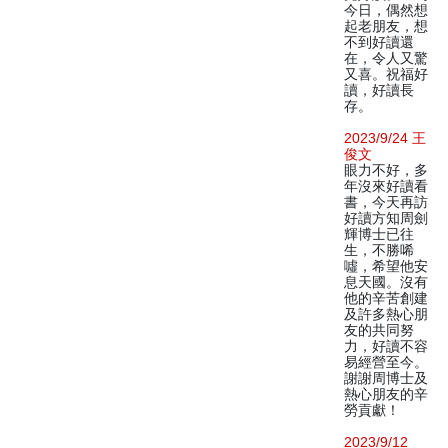
今日，偶然想
起老朋友，想
不到好讀還
在，令人又驚
又喜。祝福好
讀，好讀長
存。
2023/9/24 王
俊文
眼力不好，多
年沒來好讀看
書，今天再訪
好讀方知周劍
輝博士已往
生，不勝唏
噓，希望他安
息天國。沒有
他的辛苦創建
及許多熱心朋
友的共同努
力，好讀不容
易經營至今。
謝謝周博士及
熱心朋友的辛
勞貢獻！
2023/9/12