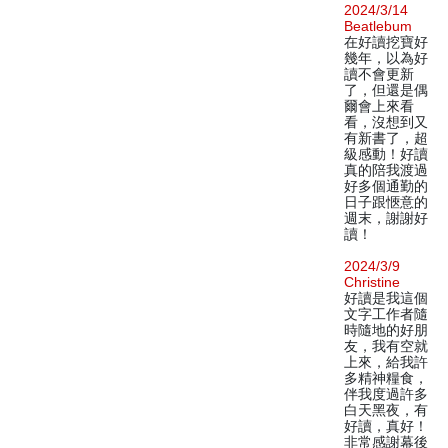
2024/3/14
Beatlebum
在好讀挖寶好
幾年，以為好
讀不會更新
了，但還是偶
爾會上來看
看，沒想到又
有新書了，超
級感動！好讀
真的陪我渡過
好多個通勤的
日子跟愜意的
週末，謝謝好
讀！
2024/3/9
Christine
好讀是我這個
文字工作者隨
時隨地的好朋
友，我有空就
上來，給我許
多精神糧食，
伴我度過許多
白天黑夜，有
好讀，真好！
非常感謝幕後