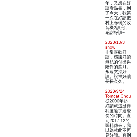
年，又想在好
讀看點書，到
了今天，我第
一次在好讀把
村上春樹的收
音機2讀完，
感謝好讀~
2023/10/3
snow
非常喜歡好
讀，感謝好讀
無私的付出與
陪伴的歲月。
永遠支持好
讀。祝福好讀
長長久久。
2023/9/24
Tomcat Chou
從2006年起，
好讀就這麼伴
我度過了這麼
長的時間。直
到2017.12的
噩耗傳來，我
以為就此不再
見好讀。直到