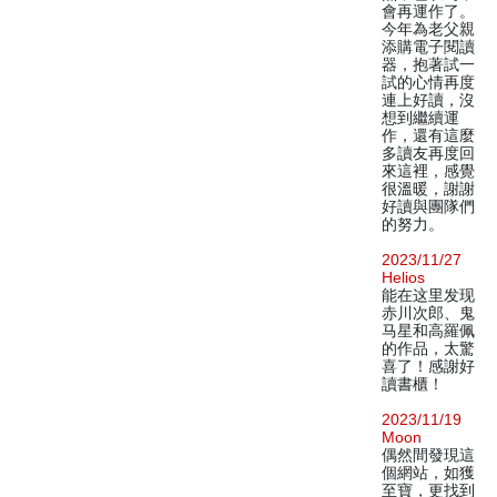
會再運作了。
今年為老父親
添購電子閱讀
器，抱著試一
試的心情再度
連上好讀，沒
想到繼續運
作，還有這麼
多讀友再度回
來這裡，感覺
很溫暖，謝謝
好讀與團隊們
的努力。
2023/11/27
Helios
能在这里发现
赤川次郎、鬼
马星和高羅佩
的作品，太驚
喜了！感謝好
讀書櫃！
2023/11/19
Moon
偶然間發現這
個網站，如獲
至寶，更找到