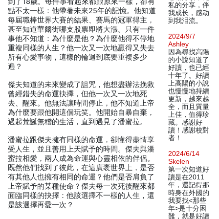
到了18歲。每件事看起來都跟原來一樣，卻有
私的分享，伴
點不太一樣：他帶著未來25年的記憶。他知道
我成长，感动
每屆職棒世界大賽的結果、賽馬的冠軍得主，
到我泪流。
甚至知道華爾街哪支股票即將大漲。只有一件
2024/9/7
事他不知道：為什麼是他？為什麼他得不停地
Ashley
重複同樣的人生？他一次又一次地贏得又失去
因為尋找高陽
所有心愛事物，這樣的輪迴到底要重複多少
的小說知道了
遍？
好讀，也已經
十年了。好讀
上高陽的小說
傑夫知道的未來變成了詛咒，他想盡辦法挽救
也慢慢地持續
曾經錯失的命運抉擇，但他一次又一次地死
更新，越來越
去、醒來。他無法讓時間停止，他不知道上帝
全，而且質量
為什麼要跟他開這個玩笑。他開始自暴自棄，
上佳，值得珍
過起荒誕無稽的生活，直到遇見了潘蜜拉。
藏。感謝好
讀！感謝校對
者！
潘蜜拉跟傑夫擁有同樣的命運，卻懂得盡情享
受人生，並且善用上天賦予的時間。傑夫與潘
2024/6/14
蜜拉相愛，兩人成為命運與心靈相依的伴侶。
Skelen
既然他們找到了彼此，在這廣袤世界上，是否
第一次知道好
有其他人也擁有相同的命運？他們是否肩負了
讀是在2011
年，還記得那
上帝賦予的某種使命？傑夫每一次死後醒來都
時身在外國的
面臨同樣的抉擇：他該選擇不一樣的人生，還
我要找<那些
是該選擇再愛一次？
年>是十分困
難，就是好讀