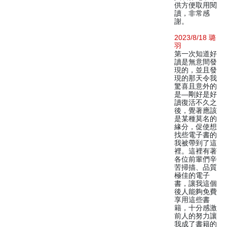
供方便取用閱
讀，非常感
謝。
2023/8/18 璐
羽
第一次知道好
讀是無意間發
現的，並且發
現的那天令我
驚喜且意外的
是—剛好是好
讀復活不久之
後，覺著應該
是某種莫名的
緣分，促使想
找些電子書的
我被帶到了這
裡。這裡有著
各位前輩們辛
苦掃描、品質
極佳的電子
書，讓我這個
後人能夠免費
享用這些書
籍，十分感激
前人的努力讓
我成了書籍的