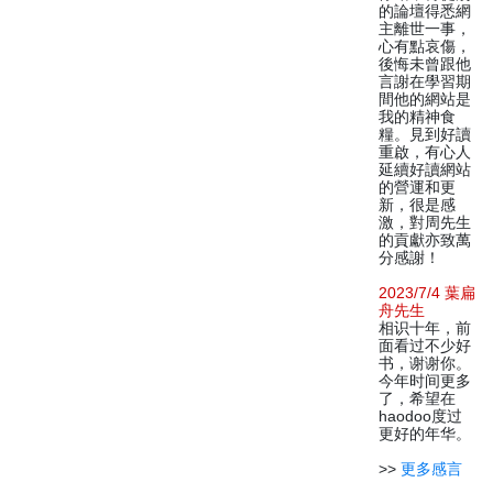
的論壇得悉網
主離世一事，
心有點哀傷，
後悔未曾跟他
言謝在學習期
間他的網站是
我的精神食
糧。見到好讀
重啟，有心人
延續好讀網站
的營運和更
新，很是感
激，對周先生
的貢獻亦致萬
分感謝！
2023/7/4 葉扁
舟先生
相识十年，前
面看过不少好
书，谢谢你。
今年时间更多
了，希望在
haodoo度过
更好的年华。
>>
更多感言