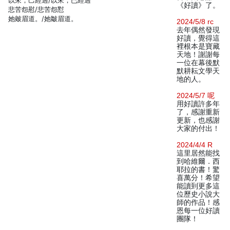
以來，己經過/以來，已經過
《好讀》了。
悲苦怨慰/悲苦怨懟
她皴眉道。/她皺眉道。
2024/5/8 rc
去年偶然發現
好讀，覺得這
裡根本是寶藏
天地！謝謝每
一位在幕後默
默耕耘文學天
地的人。
2024/5/7 呢
用好讀許多年
了，感謝重新
更新，也感謝
大家的付出！
2024/4/4 R
這里居然能找
到哈維爾．西
耶拉的書！驚
喜萬分！希望
能讀到更多這
位歷史小說大
師的作品！感
恩每一位好讀
團隊！