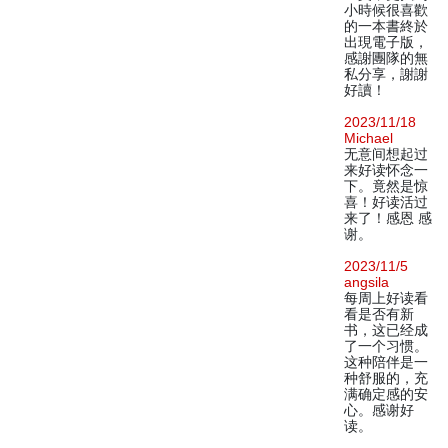
小時候很喜歡
的一本書終於
出現電子版，
感謝團隊的無
私分享，謝謝
好讀！
2023/11/18
Michael
无意间想起过
来好读怀念一
下。竟然是惊
喜！好读活过
来了！感恩 感
谢。
2023/11/5
angsila
每周上好读看
看是否有新
书，这已经成
了一个习惯。
这种陪伴是一
种舒服的，充
满确定感的安
心。感谢好
读。