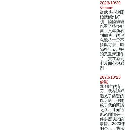
2023/10/30
Vincent
從武俠小說開
始接觸到好
讀，陸陸續續
也看了很多好
書，六年前看
到周博士的消
息覺得十分不
捨與可惜，時
隔多年發現好
讀又重新運作
了，實在感到
非常開心與感
謝！
2023/10/23
偷泥
2019年的某
天，我在這裡
遇見了薩豐的
風之影，便開
啟了我的閱讀
之路，才知道
原來閱讀是一
件多麼快樂的
事情。2023年
的今天，我依