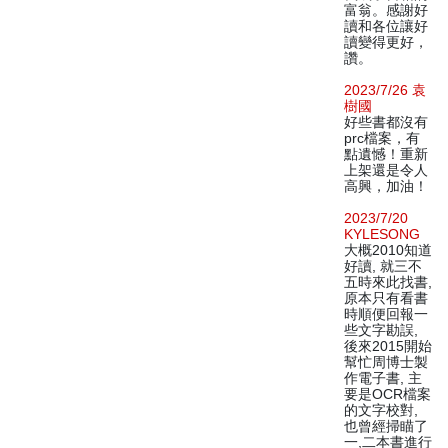
富翁。感謝好
讀和各位讓好
讀變得更好，
讚。
2023/7/26 袁
樹國
好些書都沒有
prc檔案，有
點遺憾！重新
上架還是令人
高興，加油！
2023/7/20
KYLESONG
大概2010知道
好讀, 就三不
五時來此找書,
原本只有看書
時順便回報一
些文字勘誤,
後來2015開始
幫忙周博士製
作電子書, 主
要是OCR檔案
的文字校對,
也曾經掃瞄了
一,二本書進行