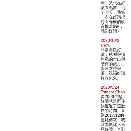
年，又想在好
讀看點書，到
了今天，我第
一次在好讀把
村上春樹的收
音機2讀完，
感謝好讀~
2023/10/3
snow
非常喜歡好
讀，感謝好讀
無私的付出與
陪伴的歲月。
永遠支持好
讀。祝福好讀
長長久久。
2023/9/24
Tomcat Chou
從2006年起，
好讀就這麼伴
我度過了這麼
長的時間。直
到2017.12的
噩耗傳來，我
以為就此不再
見好讀。直到