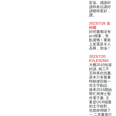
富翁。感謝好
讀和各位讓好
讀變得更好，
讚。
2023/7/26 袁
樹國
好些書都沒有
prc檔案，有
點遺憾！重新
上架還是令人
高興，加油！
2023/7/20
KYLESONG
大概2010知道
好讀, 就三不
五時來此找書,
原本只有看書
時順便回報一
些文字勘誤,
後來2015開始
幫忙周博士製
作電子書, 主
要是OCR檔案
的文字校對,
也曾經掃瞄了
一,二本書進行