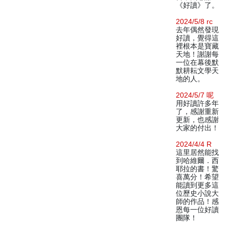
《好讀》了。
2024/5/8 rc
去年偶然發現
好讀，覺得這
裡根本是寶藏
天地！謝謝每
一位在幕後默
默耕耘文學天
地的人。
2024/5/7 呢
用好讀許多年
了，感謝重新
更新，也感謝
大家的付出！
2024/4/4 R
這里居然能找
到哈維爾．西
耶拉的書！驚
喜萬分！希望
能讀到更多這
位歷史小說大
師的作品！感
恩每一位好讀
團隊！