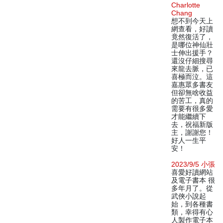
Charlotte
Chang
想不到今天上
網查看，好讀
竟然復活了，
是哪位神仙壯
士伸出援手？
還沒仔細搜尋
來龍去脈，已
喜極而泣。這
嘉惠眾多書友
但卻無啥收益
的苦工，真的
需要有很多愛
才能繼續下
去，祝福新版
主，謝謝您！
好人一生平
安！
2023/9/5 小張
喜愛好讀網站
及電子書本 很
多年月了。從
武俠小說起
始，到各種書
類，幸得有心
人製作電子本