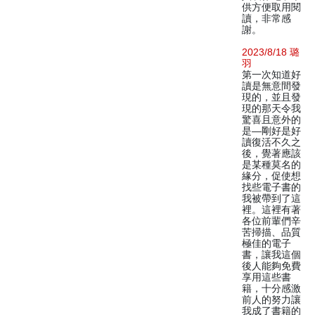
供方便取用閱
讀，非常感
謝。
2023/8/18 璐
羽
第一次知道好
讀是無意間發
現的，並且發
現的那天令我
驚喜且意外的
是—剛好是好
讀復活不久之
後，覺著應該
是某種莫名的
緣分，促使想
找些電子書的
我被帶到了這
裡。這裡有著
各位前輩們辛
苦掃描、品質
極佳的電子
書，讓我這個
後人能夠免費
享用這些書
籍，十分感激
前人的努力讓
我成了書籍的