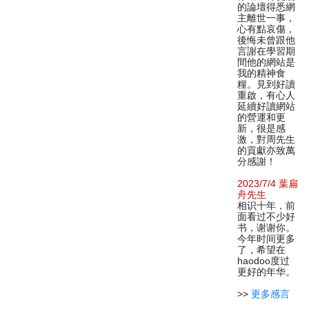
的論壇得悉網
主離世一事，
心有點哀傷，
後悔未曾跟他
言謝在學習期
間他的網站是
我的精神食
糧。見到好讀
重啟，有心人
延續好讀網站
的營運和更
新，很是感
激，對周先生
的貢獻亦致萬
分感謝！
2023/7/4 葉扁
舟先生
相识十年，前
面看过不少好
书，谢谢你。
今年时间更多
了，希望在
haodoo度过
更好的年华。
>>
更多感言