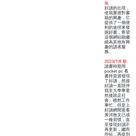
魚
好讀的出現，
使我重措對書
籍的興趣，它
提供了一個便
利的途徑來發
掘好書，希望
這個網站能繼
續為其他有興
趣的讀者服
務。
2023/7/8 歌
讀書時期用
pocket pc 看
書持資源發現
了好讀，然後
好讀一直陪伴
我至大學畢業
然後踏足社
會。雖然工作
事忙，但是上
好讀網閒逛看
黃河散文已成
一種習慣，直
至發現好讀不
再更新，繼而
停站，再從別