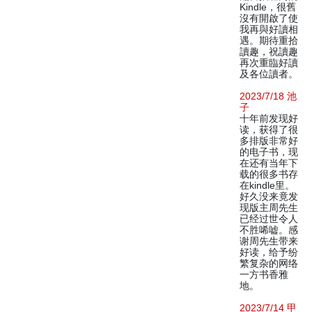
Kindle，很舊
沒有開啟了使
我再與好讀相
遇。期待重拾
讀趣，祝讀趣
再次重臨好讀
及各位讀者。
2023/7/18 池
子
十年前发现好
读，获得了很
多排版非常好
的电子书，现
在还有当年下
载的很多书存
在kindle里。
好久没来竟发
现版主周先生
已经过世令人
不胜唏嘘。感
谢周先生带来
好读，给予纷
繁复杂的网络
一方书香雅
地。
2023/7/14 甲