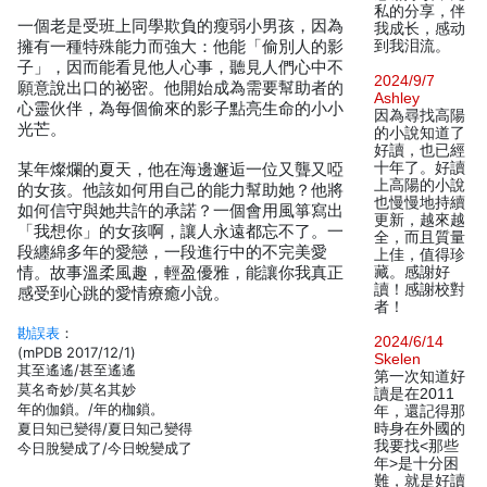
私的分享，伴
一個老是受班上同學欺負的瘦弱小男孩，因為
我成长，感动
擁有一種特殊能力而強大：他能「偷別人的影
到我泪流。
子」，因而能看見他人心事，聽見人們心中不
2024/9/7
願意說出口的祕密。他開始成為需要幫助者的
Ashley
心靈伙伴，為每個偷來的影子點亮生命的小小
因為尋找高陽
光芒。
的小說知道了
好讀，也已經
十年了。好讀
某年燦爛的夏天，他在海邊邂逅一位又聾又啞
上高陽的小說
的女孩。他該如何用自己的能力幫助她？他將
也慢慢地持續
如何信守與她共許的承諾？一個會用風箏寫出
更新，越來越
「我想你」的女孩啊，讓人永遠都忘不了。一
全，而且質量
段纏綿多年的愛戀，一段進行中的不完美愛
上佳，值得珍
情。故事溫柔風趣，輕盈優雅，能讓你我真正
藏。感謝好
讀！感謝校對
感受到心跳的愛情療癒小說。
者！
勘誤表
：
2024/6/14
(mPDB 2017/12/1)
Skelen
其至遙遙/甚至遙遙
第一次知道好
莫名奇妙/莫名其妙
讀是在2011
年的伽鎖。/年的枷鎖。
年，還記得那
夏日知已變得/夏日知己變得
時身在外國的
我要找<那些
今日脫變成了/今日蛻變成了
年>是十分困
難，就是好讀