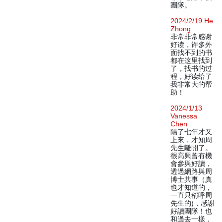
團隊。
2024/2/19 He
Zhong
非常非常感谢
好读，许多外
面找不到的书
都在这里找到
了，找书的过
程，好读给了
我非常大的帮
助！
2024/1/13
Vanessa
Chen
隔了七年才又
上來，才知周
先生離開了。
很高興曾有機
會參與好讀，
透過網路與周
博士共事（真
也才知道的，
一直只稱呼周
先生的)，感謝
好讀團隊！也
和過去一樣，