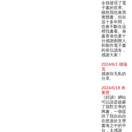
令我發現了電
子書的世界。
雖然我也會買
實體書，但在
這十多年間，
也會不斷在這
裡找書看。身
處香港也要十
分感謝創辦人
和製作電子書
的各位讀友，
感謝大家！
2024/6/1 德瑞
克
感谢你无私的
分享。
2024/5/18 布
莱恩
《好讀》網站
可以說是啟蒙
了我對文學的
興趣，一個提
供了我自由自
在悠遊於文學
書海之中的平
台，太感謝