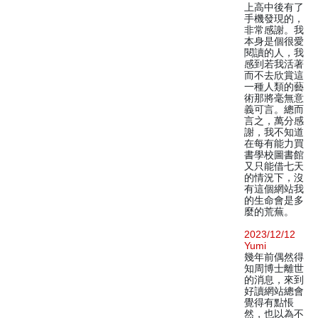
上高中後有了
手機發現的，
非常感謝。我
本身是個很愛
閱讀的人，我
感到若我活著
而不去欣賞這
一種人類的藝
術那將毫無意
義可言。總而
言之，萬分感
謝，我不知道
在每有能力買
書學校圖書館
又只能借七天
的情況下，沒
有這個網站我
的生命會是多
麼的荒蕪。
2023/12/12
Yumi
幾年前偶然得
知周博士離世
的消息，來到
好讀網站總會
覺得有點悵
然，也以為不