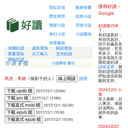
搜尋好讀 -
世紀百強
隨身智囊
Google
歷史煙雲
武俠小說
懸疑小說
言情小說
好讀第25年
了
。
奇幻小說
小說園地
有好讀真好，
有你也真好。
有聲書籍
但不知遍及各
有關好讀
讀友需知
勘誤需知
地的你，究竟
有多少。若你
製書需知
分工輸入
支持好讀
從未或很久沒
聯絡好讀
贊助過好讀，
小說園地 書目
請按這裡
，贊
助好讀也讓我
們知道你的鼓
馬克．李維
《偷影子的人》
說明
勵與支持。
2024/12/3 小
2017/12/1 (206K)
黄
2017/12/1 (218K)
前人栽树，后
人乘凉。感谢
2017/12/1 (623K)
好读网站，感
2017/12/1 (151K)
谢所有的故
事。
2017/12/1 (151K)
2024/10/22