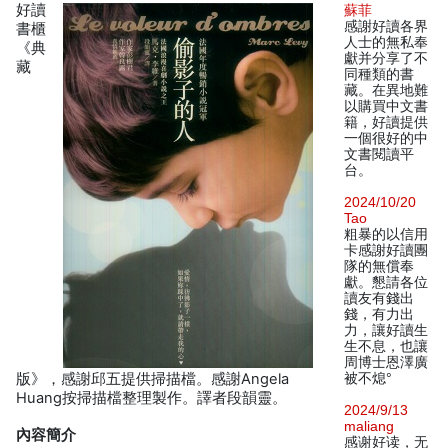
好讀
蘇菲
感謝好讀各界
書櫃
人士的無私奉
《典
獻并分享了不
藏
同種類的書
藏。在異地難
以購買中文書
籍，好讀提供
一個很好的中
文書閱讀平
台。
2024/10/20
Tao
粗暴的以信用
卡感謝好讀團
隊的無償奉
獻。懇請各位
讀友有錢出
錢，有力出
力，讓好讀生
生不息，也讓
周博士恩澤廣
版》，感謝邱五提供掃描檔。感謝Angela
被不熄°
Huang按掃描檔整理製作。譯者段韻靈。
2024/9/13
maliang
內容簡介
感谢好读，无