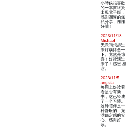
小時候很喜歡
的一本書終於
出現電子版，
感謝團隊的無
私分享，謝謝
好讀！
2023/11/18
Michael
无意间想起过
来好读怀念一
下。竟然是惊
喜！好读活过
来了！感恩 感
谢。
2023/11/5
angsila
每周上好读看
看是否有新
书，这已经成
了一个习惯。
这种陪伴是一
种舒服的，充
满确定感的安
心。感谢好
读。