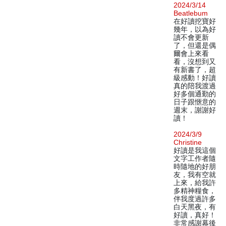
2024/3/14
Beatlebum
在好讀挖寶好
幾年，以為好
讀不會更新
了，但還是偶
爾會上來看
看，沒想到又
有新書了，超
級感動！好讀
真的陪我渡過
好多個通勤的
日子跟愜意的
週末，謝謝好
讀！
2024/3/9
Christine
好讀是我這個
文字工作者隨
時隨地的好朋
友，我有空就
上來，給我許
多精神糧食，
伴我度過許多
白天黑夜，有
好讀，真好！
非常感謝幕後