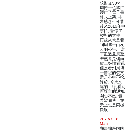
校對提供txt,
周博士也幫忙
製作了電子書
格式上架, 非
常感念~ 可惜
後來2016年中
事忙, 暫停了
校對的支持,
再後來就是看
到周博士由友
人的公告....當
下難過且震驚,
雖然還是偶而
會上好讀看看,
但是看到周博
士曾經的發文
還是心中不捨,
終於, 今天久
違的上線,看到
新版主的通知,
開心不已, 也
希望周博士在
天上也是同樣
歡欣.
2023/7/18
Mac
翻書抽屜內的