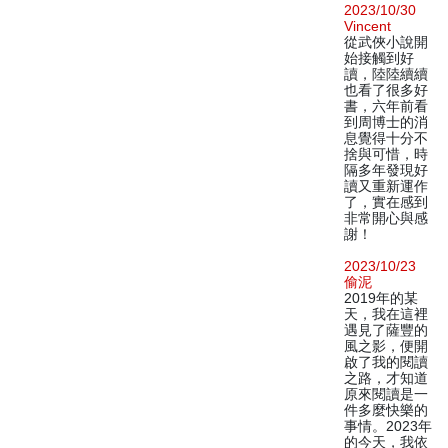
2023/10/30
Vincent
從武俠小說開
始接觸到好
讀，陸陸續續
也看了很多好
書，六年前看
到周博士的消
息覺得十分不
捨與可惜，時
隔多年發現好
讀又重新運作
了，實在感到
非常開心與感
謝！
2023/10/23
偷泥
2019年的某
天，我在這裡
遇見了薩豐的
風之影，便開
啟了我的閱讀
之路，才知道
原來閱讀是一
件多麼快樂的
事情。2023年
的今天，我依