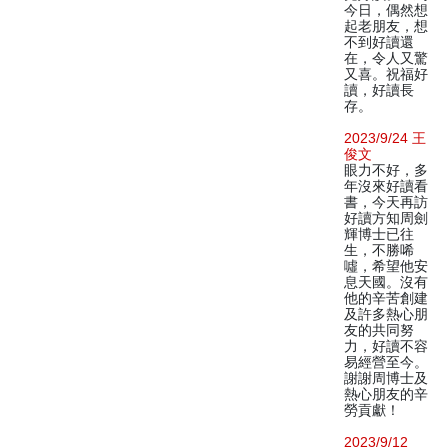
今日，偶然想
起老朋友，想
不到好讀還
在，令人又驚
又喜。祝福好
讀，好讀長
存。
2023/9/24 王
俊文
眼力不好，多
年沒來好讀看
書，今天再訪
好讀方知周劍
輝博士已往
生，不勝唏
噓，希望他安
息天國。沒有
他的辛苦創建
及許多熱心朋
友的共同努
力，好讀不容
易經營至今。
謝謝周博士及
熱心朋友的辛
勞貢獻！
2023/9/12