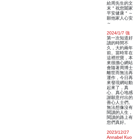
給周先生的文
末＂祝您闔家
平安健康＂～
願他家人心安
～
2024/1/7 強
第一次知道好
讀的時間不
久，大約兩年
前。當時常在
這裡挖寶，本
來很擔心網站
會隨著周博士
離世而無法再
運作，今日再
來發現網站動
起來了，真
心、真心地感
謝願意付出的
善心人士們。
無法想像沒有
閱讀的人生，
閱讀的路上有
您們真好。
2023/12/27
Annabel Kuo