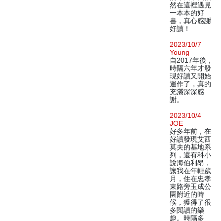
然在這裡遇見
一本本的好
書，真心感謝
好讀！
2023/10/7
Young
自2017年後，
時隔六年才發
現好讀又開始
運作了，真的
充滿深深感
謝。
2023/10/4
JOE
好多年前，在
好讀發現艾西
莫夫的基地系
列，還有科小
說海伯利昂，
讓我在年輕歲
月，住在忠孝
東路旁玉成公
園附近的時
候，獲得了很
多閱讀的樂
趣。時隔多