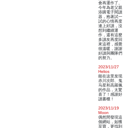
會再運作了。
今年為老父親
添購電子閱讀
器，抱著試一
試的心情再度
連上好讀，沒
想到繼續運
作，還有這麼
多讀友再度回
來這裡，感覺
很溫暖，謝謝
好讀與團隊們
的努力。
2023/11/27
Helios
能在这里发现
赤川次郎、鬼
马星和高羅佩
的作品，太驚
喜了！感謝好
讀書櫃！
2023/11/19
Moon
偶然間發現這
個網站，如獲
至寶，更找到