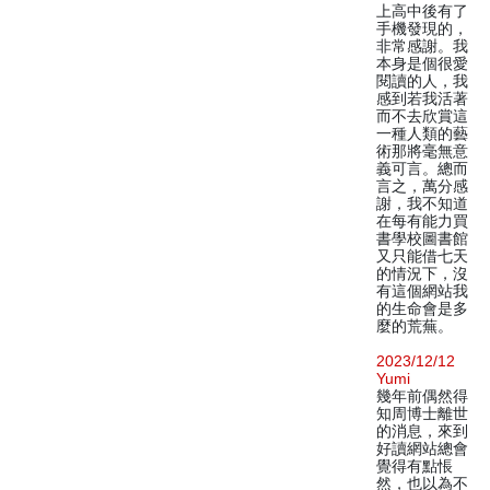
上高中後有了
手機發現的，
非常感謝。我
本身是個很愛
閱讀的人，我
感到若我活著
而不去欣賞這
一種人類的藝
術那將毫無意
義可言。總而
言之，萬分感
謝，我不知道
在每有能力買
書學校圖書館
又只能借七天
的情況下，沒
有這個網站我
的生命會是多
麼的荒蕪。
2023/12/12
Yumi
幾年前偶然得
知周博士離世
的消息，來到
好讀網站總會
覺得有點悵
然，也以為不