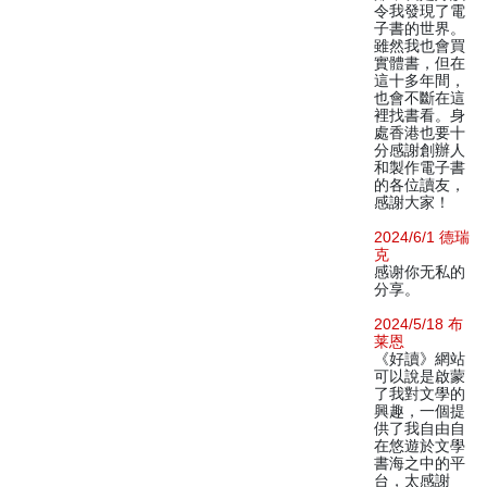
令我發現了電
子書的世界。
雖然我也會買
實體書，但在
這十多年間，
也會不斷在這
裡找書看。身
處香港也要十
分感謝創辦人
和製作電子書
的各位讀友，
感謝大家！
2024/6/1 德瑞
克
感谢你无私的
分享。
2024/5/18 布
莱恩
《好讀》網站
可以說是啟蒙
了我對文學的
興趣，一個提
供了我自由自
在悠遊於文學
書海之中的平
台，太感謝