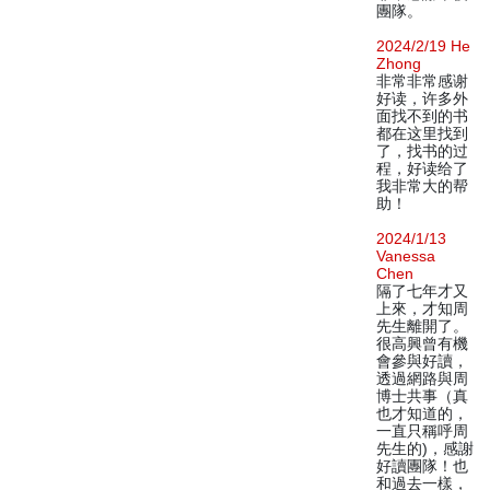
團隊。
2024/2/19 He
Zhong
非常非常感谢
好读，许多外
面找不到的书
都在这里找到
了，找书的过
程，好读给了
我非常大的帮
助！
2024/1/13
Vanessa
Chen
隔了七年才又
上來，才知周
先生離開了。
很高興曾有機
會參與好讀，
透過網路與周
博士共事（真
也才知道的，
一直只稱呼周
先生的)，感謝
好讀團隊！也
和過去一樣，