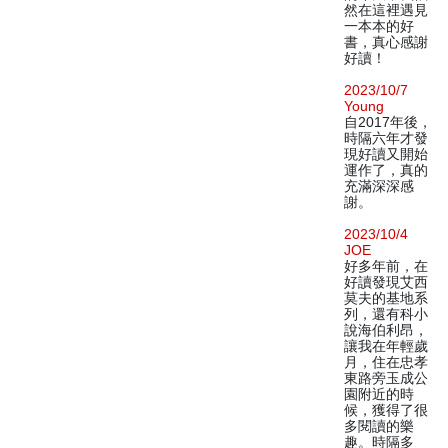
然在這裡遇見
一本本的好
書，真心感謝
好讀！
2023/10/7
Young
自2017年後，
時隔六年才發
現好讀又開始
運作了，真的
充滿深深感
謝。
2023/10/4
JOE
好多年前，在
好讀發現艾西
莫夫的基地系
列，還有科小
說海伯利昂，
讓我在年輕歲
月，住在忠孝
東路旁玉成公
園附近的時
候，獲得了很
多閱讀的樂
趣。時隔多