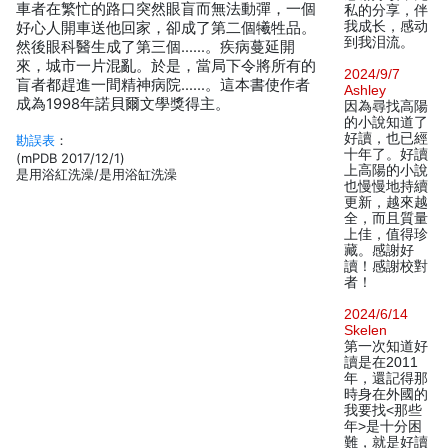
車者在繁忙的路口突然眼盲而無法動彈，一個
私的分享，伴
我成长，感动
好心人開車送他回家，卻成了第二個犧牲品。
到我泪流。
然後眼科醫生成了第三個……。疾病蔓延開
來，城市一片混亂。於是，當局下令將所有的
2024/9/7
盲者都趕進一間精神病院……。這本書使作者
Ashley
成為1998年諾貝爾文學獎得主。
因為尋找高陽
的小說知道了
好讀，也已經
勘誤表
：
十年了。好讀
(mPDB 2017/12/1)
上高陽的小說
是用浴紅洗澡/是用浴缸洗澡
也慢慢地持續
更新，越來越
全，而且質量
上佳，值得珍
藏。感謝好
讀！感謝校對
者！
2024/6/14
Skelen
第一次知道好
讀是在2011
年，還記得那
時身在外國的
我要找<那些
年>是十分困
難，就是好讀