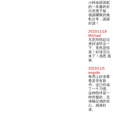
小時候很喜歡
的一本書終於
出現電子版，
感謝團隊的無
私分享，謝謝
好讀！
2023/11/18
Michael
无意间想起过
来好读怀念一
下。竟然是惊
喜！好读活过
来了！感恩 感
谢。
2023/11/5
angsila
每周上好读看
看是否有新
书，这已经成
了一个习惯。
这种陪伴是一
种舒服的，充
满确定感的安
心。感谢好
读。