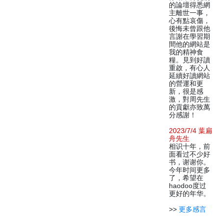
的論壇得悉網
主離世一事，
心有點哀傷，
後悔未曾跟他
言謝在學習期
間他的網站是
我的精神食
糧。見到好讀
重啟，有心人
延續好讀網站
的營運和更
新，很是感
激，對周先生
的貢獻亦致萬
分感謝！
2023/7/4 葉扁
舟先生
相识十年，前
面看过不少好
书，谢谢你。
今年时间更多
了，希望在
haodoo度过
更好的年华。
>>
更多感言