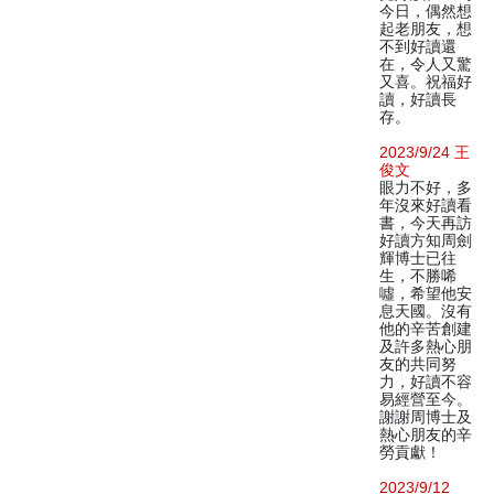
今日，偶然想
起老朋友，想
不到好讀還
在，令人又驚
又喜。祝福好
讀，好讀長
存。
2023/9/24 王
俊文
眼力不好，多
年沒來好讀看
書，今天再訪
好讀方知周劍
輝博士已往
生，不勝唏
噓，希望他安
息天國。沒有
他的辛苦創建
及許多熱心朋
友的共同努
力，好讀不容
易經營至今。
謝謝周博士及
熱心朋友的辛
勞貢獻！
2023/9/12