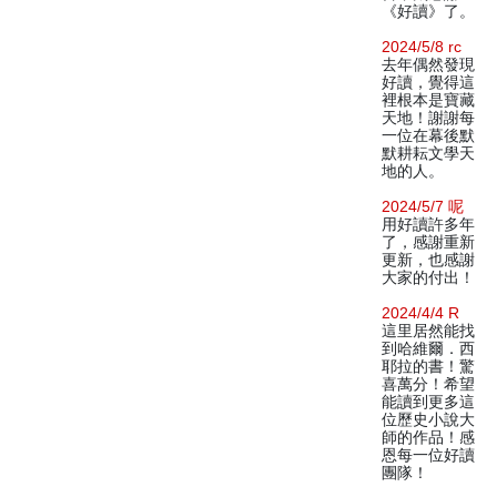
《好讀》了。
2024/5/8 rc
去年偶然發現
好讀，覺得這
裡根本是寶藏
天地！謝謝每
一位在幕後默
默耕耘文學天
地的人。
2024/5/7 呢
用好讀許多年
了，感謝重新
更新，也感謝
大家的付出！
2024/4/4 R
這里居然能找
到哈維爾．西
耶拉的書！驚
喜萬分！希望
能讀到更多這
位歷史小說大
師的作品！感
恩每一位好讀
團隊！