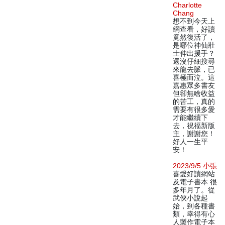
Charlotte
Chang
想不到今天上
網查看，好讀
竟然復活了，
是哪位神仙壯
士伸出援手？
還沒仔細搜尋
來龍去脈，已
喜極而泣。這
嘉惠眾多書友
但卻無啥收益
的苦工，真的
需要有很多愛
才能繼續下
去，祝福新版
主，謝謝您！
好人一生平
安！
2023/9/5 小張
喜愛好讀網站
及電子書本 很
多年月了。從
武俠小說起
始，到各種書
類，幸得有心
人製作電子本