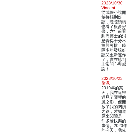
2023/10/30
Vincent
從武俠小說開
始接觸到好
讀，陸陸續續
也看了很多好
書，六年前看
到周博士的消
息覺得十分不
捨與可惜，時
隔多年發現好
讀又重新運作
了，實在感到
非常開心與感
謝！
2023/10/23
偷泥
2019年的某
天，我在這裡
遇見了薩豐的
風之影，便開
啟了我的閱讀
之路，才知道
原來閱讀是一
件多麼快樂的
事情。2023年
的今天，我依