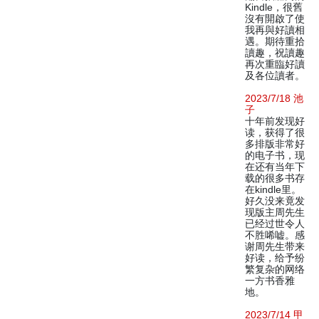
Kindle，很舊
沒有開啟了使
我再與好讀相
遇。期待重拾
讀趣，祝讀趣
再次重臨好讀
及各位讀者。
2023/7/18 池
子
十年前发现好
读，获得了很
多排版非常好
的电子书，现
在还有当年下
载的很多书存
在kindle里。
好久没来竟发
现版主周先生
已经过世令人
不胜唏嘘。感
谢周先生带来
好读，给予纷
繁复杂的网络
一方书香雅
地。
2023/7/14 甲