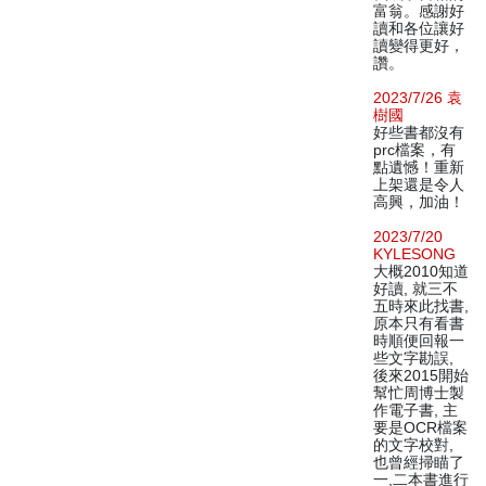
富翁。感謝好
讀和各位讓好
讀變得更好，
讚。
2023/7/26 袁
樹國
好些書都沒有
prc檔案，有
點遺憾！重新
上架還是令人
高興，加油！
2023/7/20
KYLESONG
大概2010知道
好讀, 就三不
五時來此找書,
原本只有看書
時順便回報一
些文字勘誤,
後來2015開始
幫忙周博士製
作電子書, 主
要是OCR檔案
的文字校對,
也曾經掃瞄了
一,二本書進行