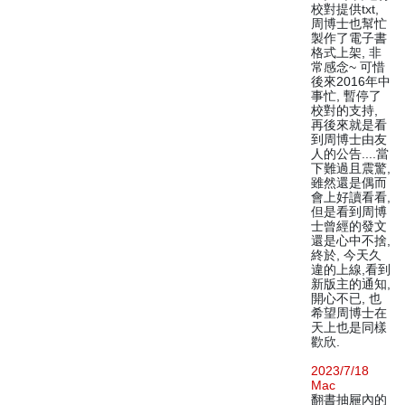
校對提供txt,
周博士也幫忙
製作了電子書
格式上架, 非
常感念~ 可惜
後來2016年中
事忙, 暫停了
校對的支持,
再後來就是看
到周博士由友
人的公告....當
下難過且震驚,
雖然還是偶而
會上好讀看看,
但是看到周博
士曾經的發文
還是心中不捨,
終於, 今天久
違的上線,看到
新版主的通知,
開心不已, 也
希望周博士在
天上也是同樣
歡欣.
2023/7/18
Mac
翻書抽屜內的