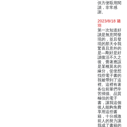
供方便取用閱
讀，非常感
謝。
2023/8/18 璐
羽
第一次知道好
讀是無意間發
現的，並且發
現的那天令我
驚喜且意外的
是—剛好是好
讀復活不久之
後，覺著應該
是某種莫名的
緣分，促使想
找些電子書的
我被帶到了這
裡。這裡有著
各位前輩們辛
苦掃描、品質
極佳的電子
書，讓我這個
後人能夠免費
享用這些書
籍，十分感激
前人的努力讓
我成了書籍的