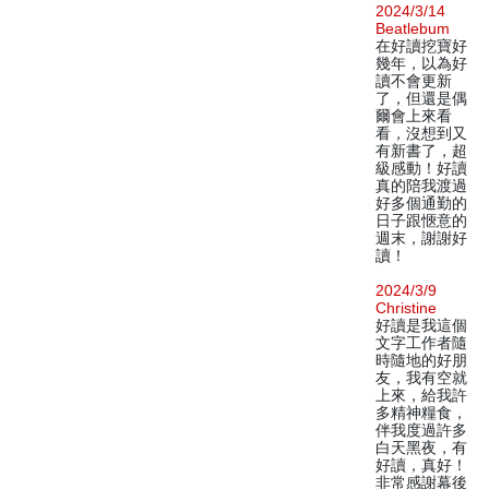
2024/3/14
Beatlebum
在好讀挖寶好
幾年，以為好
讀不會更新
了，但還是偶
爾會上來看
看，沒想到又
有新書了，超
級感動！好讀
真的陪我渡過
好多個通勤的
日子跟愜意的
週末，謝謝好
讀！
2024/3/9
Christine
好讀是我這個
文字工作者隨
時隨地的好朋
友，我有空就
上來，給我許
多精神糧食，
伴我度過許多
白天黑夜，有
好讀，真好！
非常感謝幕後