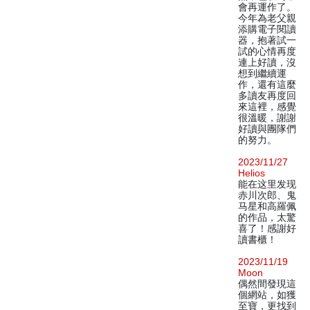
會再運作了。
今年為老父親
添購電子閱讀
器，抱著試一
試的心情再度
連上好讀，沒
想到繼續運
作，還有這麼
多讀友再度回
來這裡，感覺
很溫暖，謝謝
好讀與團隊們
的努力。
2023/11/27
Helios
能在这里发现
赤川次郎、鬼
马星和高羅佩
的作品，太驚
喜了！感謝好
讀書櫃！
2023/11/19
Moon
偶然間發現這
個網站，如獲
至寶，更找到