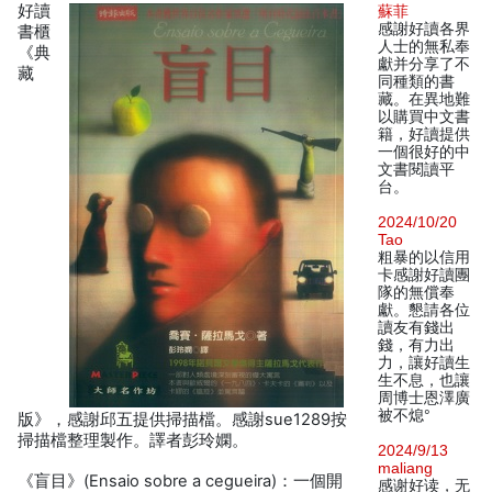
好讀
蘇菲
感謝好讀各界
書櫃
人士的無私奉
《典
獻并分享了不
藏
同種類的書
藏。在異地難
以購買中文書
籍，好讀提供
一個很好的中
文書閱讀平
台。
2024/10/20
Tao
粗暴的以信用
卡感謝好讀團
隊的無償奉
獻。懇請各位
讀友有錢出
錢，有力出
力，讓好讀生
生不息，也讓
周博士恩澤廣
被不熄°
版》，感謝邱五提供掃描檔。感謝sue1289按
掃描檔整理製作。譯者彭玲嫻。
2024/9/13
maliang
《盲目》(Ensaio sobre a cegueira)：一個開
感谢好读，无