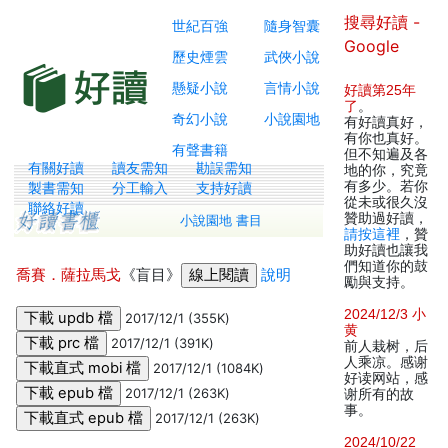
搜尋好讀 -
世紀百強
隨身智囊
Google
歷史煙雲
武俠小說
懸疑小說
言情小說
好讀第25年
了
。
奇幻小說
小說園地
有好讀真好，
有你也真好。
有聲書籍
但不知遍及各
有關好讀
讀友需知
勘誤需知
地的你，究竟
有多少。若你
製書需知
分工輸入
支持好讀
從未或很久沒
聯絡好讀
贊助過好讀，
小說園地 書目
請按這裡
，贊
助好讀也讓我
們知道你的鼓
喬賽．薩拉馬戈
《盲目》
說明
勵與支持。
2024/12/3 小
2017/12/1 (355K)
黄
2017/12/1 (391K)
前人栽树，后
人乘凉。感谢
2017/12/1 (1084K)
好读网站，感
2017/12/1 (263K)
谢所有的故
事。
2017/12/1 (263K)
2024/10/22