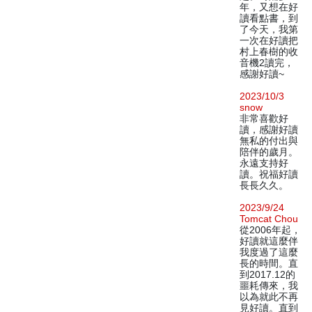
年，又想在好
讀看點書，到
了今天，我第
一次在好讀把
村上春樹的收
音機2讀完，
感謝好讀~
2023/10/3
snow
非常喜歡好
讀，感謝好讀
無私的付出與
陪伴的歲月。
永遠支持好
讀。祝福好讀
長長久久。
2023/9/24
Tomcat Chou
從2006年起，
好讀就這麼伴
我度過了這麼
長的時間。直
到2017.12的
噩耗傳來，我
以為就此不再
見好讀。直到