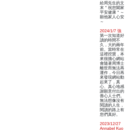
給周先生的文
末＂祝您闔家
平安健康＂～
願他家人心安
～
2024/1/7 強
第一次知道好
讀的時間不
久，大約兩年
前。當時常在
這裡挖寶，本
來很擔心網站
會隨著周博士
離世而無法再
運作，今日再
來發現網站動
起來了，真
心、真心地感
謝願意付出的
善心人士們。
無法想像沒有
閱讀的人生，
閱讀的路上有
您們真好。
2023/12/27
Annabel Kuo