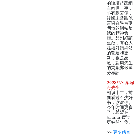
的論壇得悉網
主離世一事，
心有點哀傷，
後悔未曾跟他
言謝在學習期
間他的網站是
我的精神食
糧。見到好讀
重啟，有心人
延續好讀網站
的營運和更
新，很是感
激，對周先生
的貢獻亦致萬
分感謝！
2023/7/4 葉扁
舟先生
相识十年，前
面看过不少好
书，谢谢你。
今年时间更多
了，希望在
haodoo度过
更好的年华。
>>
更多感言