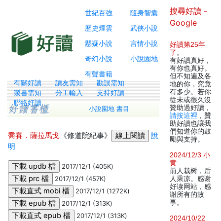
搜尋好讀 -
世紀百強
隨身智囊
Google
歷史煙雲
武俠小說
懸疑小說
言情小說
好讀第25年
了
。
奇幻小說
小說園地
有好讀真好，
有你也真好。
有聲書籍
但不知遍及各
有關好讀
讀友需知
勘誤需知
地的你，究竟
有多少。若你
製書需知
分工輸入
支持好讀
從未或很久沒
聯絡好讀
贊助過好讀，
小說園地 書目
請按這裡
，贊
助好讀也讓我
們知道你的鼓
喬賽．薩拉馬戈
《修道院紀事》
說
勵與支持。
明
2024/12/3 小
黄
2017/12/1 (405K)
前人栽树，后
2017/12/1 (457K)
人乘凉。感谢
好读网站，感
2017/12/1 (1272K)
谢所有的故
事。
2017/12/1 (313K)
2017/12/1 (313K)
2024/10/22