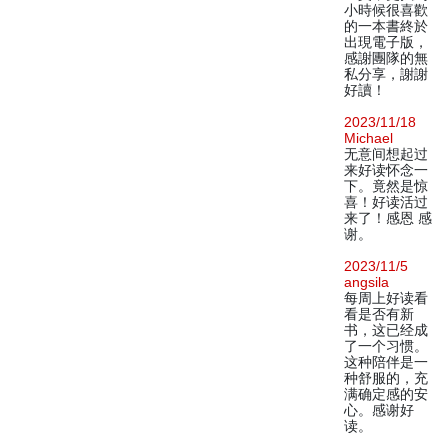
小時候很喜歡
的一本書終於
出現電子版，
感謝團隊的無
私分享，謝謝
好讀！
2023/11/18
Michael
无意间想起过
来好读怀念一
下。竟然是惊
喜！好读活过
来了！感恩 感
谢。
2023/11/5
angsila
每周上好读看
看是否有新
书，这已经成
了一个习惯。
这种陪伴是一
种舒服的，充
满确定感的安
心。感谢好
读。