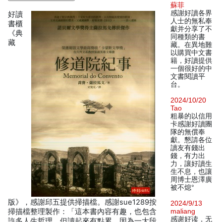
蘇菲
感謝好讀各界
好讀
人士的無私奉
書櫃
獻并分享了不
《典
同種類的書
藏
藏。在異地難
以購買中文書
籍，好讀提供
一個很好的中
文書閱讀平
台。
2024/10/20
Tao
粗暴的以信用
卡感謝好讀團
隊的無償奉
獻。懇請各位
讀友有錢出
錢，有力出
力，讓好讀生
生不息，也讓
周博士恩澤廣
被不熄°
版》，感謝邱五提供掃描檔。感謝sue1289按
2024/9/13
掃描檔整理製作：「這本書內容有趣，也包含
maliang
感谢好读，无
許多人生哲理，但讀起來有點累，因為一大段