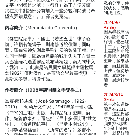
私的分享，伴
文字中間都是逗號！（很怪）為了方便閱讀，
我成长，感动
我在文中對話部分有加入一些分號和問號（希
到我泪流。
望沒弄錯原意）。」譯者史寬克。
2024/9/7
Ashley
內容簡介
（Memorial do Convento）
因為尋找高陽
的小說知道了
《修道院紀事》：國王（若望五世）求子心
好讀，也已經
切，許願若能得子，則建修道院償願；同時
十年了。好讀
間，羅倫索神父則著手飛行器的製造工程。也
上高陽的小說
在同一時間，因為無意義的戰爭失去了左臂士
也慢慢地持續
更新，越來越
兵巴達薩巧遇通靈姑娘布莉穆妲，兩人間墜入
全，而且質量
了愛河……。此書是諾貝爾文學獎得主薩拉馬
上佳，值得珍
戈1982年傳世傑作，是葡語文學最高獎項「卡
藏。感謝好
蒙斯文學獎」得獎作品。
讀！感謝校對
者！
作者簡介（1998年諾貝爾文學獎得主）
2024/6/14
Skelen
喬賽‧薩拉馬戈（José Saramago，1922-
第一次知道好
2010），葡萄牙文作家，1947年第一部小說
讀是在2011
《罪惡的土地》出版，其作品除了戲劇、詩
年，還記得那
作、短篇故事外，還包括《里卡多‧雷斯辭世之
時身在外國的
我要找<那些
年》、《修道院紀事》、《里斯本圍城史》、
年>是十分困
《耶穌基督福音》、《所有的名字》多部小
難，就是好讀