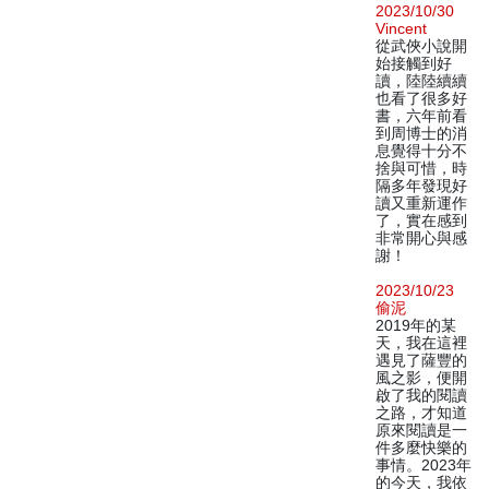
2023/10/30
Vincent
從武俠小說開
始接觸到好
讀，陸陸續續
也看了很多好
書，六年前看
到周博士的消
息覺得十分不
捨與可惜，時
隔多年發現好
讀又重新運作
了，實在感到
非常開心與感
謝！
2023/10/23
偷泥
2019年的某
天，我在這裡
遇見了薩豐的
風之影，便開
啟了我的閱讀
之路，才知道
原來閱讀是一
件多麼快樂的
事情。2023年
的今天，我依