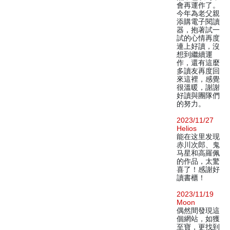
會再運作了。
今年為老父親
添購電子閱讀
器，抱著試一
試的心情再度
連上好讀，沒
想到繼續運
作，還有這麼
多讀友再度回
來這裡，感覺
很溫暖，謝謝
好讀與團隊們
的努力。
2023/11/27
Helios
能在这里发现
赤川次郎、鬼
马星和高羅佩
的作品，太驚
喜了！感謝好
讀書櫃！
2023/11/19
Moon
偶然間發現這
個網站，如獲
至寶，更找到