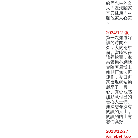
給周先生的文
末＂祝您闔家
平安健康＂～
願他家人心安
～
2024/1/7 強
第一次知道好
讀的時間不
久，大約兩年
前。當時常在
這裡挖寶，本
來很擔心網站
會隨著周博士
離世而無法再
運作，今日再
來發現網站動
起來了，真
心、真心地感
謝願意付出的
善心人士們。
無法想像沒有
閱讀的人生，
閱讀的路上有
您們真好。
2023/12/27
Annabel Kuo