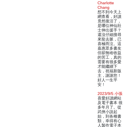
Charlotte
Chang
想不到今天上
網查看，好讀
竟然復活了，
是哪位神仙壯
士伸出援手？
還沒仔細搜尋
來龍去脈，已
喜極而泣。這
嘉惠眾多書友
但卻無啥收益
的苦工，真的
需要有很多愛
才能繼續下
去，祝福新版
主，謝謝您！
好人一生平
安！
2023/9/5 小張
喜愛好讀網站
及電子書本 很
多年月了。從
武俠小說起
始，到各種書
類，幸得有心
人製作電子本