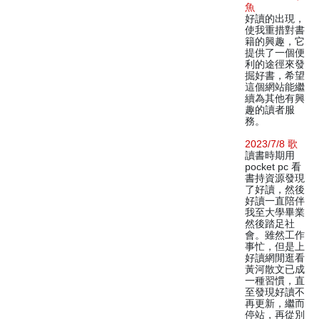
魚
好讀的出現，
使我重措對書
籍的興趣，它
提供了一個便
利的途徑來發
掘好書，希望
這個網站能繼
續為其他有興
趣的讀者服
務。
2023/7/8 歌
讀書時期用
pocket pc 看
書持資源發現
了好讀，然後
好讀一直陪伴
我至大學畢業
然後踏足社
會。雖然工作
事忙，但是上
好讀網閒逛看
黃河散文已成
一種習慣，直
至發現好讀不
再更新，繼而
停站，再從別