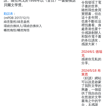
說。薩拉馬戈於1998年以《盲目》一書榮獲諾
令我發現了電
貝爾文學獎。
子書的世界。
雖然我也會買
勘誤表
：
實體書，但在
這十多年間，
(mPDB 2017/12/1)
也會不斷在這
綠意盤然/綠意盎然
裡找書看。身
環繞仿彿掉入/環繞彷彿掉入
處香港也要十
幡然侮悟/幡然悔悟
分感謝創辦人
和製作電子書
的各位讀友，
感謝大家！
2024/6/1 德瑞
克
感谢你无私的
分享。
2024/5/18 布
莱恩
《好讀》網站
可以說是啟蒙
了我對文學的
興趣，一個提
供了我自由自
在悠遊於文學
書海之中的平
台，太感謝