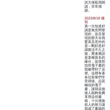
供方便取用閱
讀，非常感
謝。
2023/8/18 璐
羽
第一次知道好
讀是無意間發
現的，並且發
現的那天令我
驚喜且意外的
是—剛好是好
讀復活不久之
後，覺著應該
是某種莫名的
緣分，促使想
找些電子書的
我被帶到了這
裡。這裡有著
各位前輩們辛
苦掃描、品質
極佳的電子
書，讓我這個
後人能夠免費
享用這些書
籍，十分感激
前人的努力讓
我成了書籍的