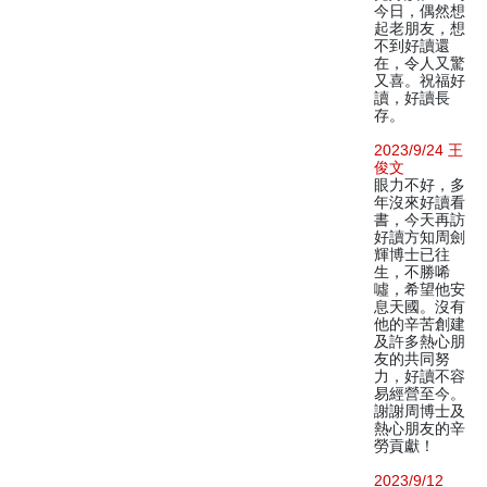
今日，偶然想
起老朋友，想
不到好讀還
在，令人又驚
又喜。祝福好
讀，好讀長
存。
2023/9/24 王
俊文
眼力不好，多
年沒來好讀看
書，今天再訪
好讀方知周劍
輝博士已往
生，不勝唏
噓，希望他安
息天國。沒有
他的辛苦創建
及許多熱心朋
友的共同努
力，好讀不容
易經營至今。
謝謝周博士及
熱心朋友的辛
勞貢獻！
2023/9/12