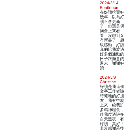
2024/3/14
Beatlebum
在好讀挖寶好
幾年，以為好
讀不會更新
了，但還是偶
爾會上來看
看，沒想到又
有新書了，超
級感動！好讀
真的陪我渡過
好多個通勤的
日子跟愜意的
週末，謝謝好
讀！
2024/3/9
Christine
好讀是我這個
文字工作者隨
時隨地的好朋
友，我有空就
上來，給我許
多精神糧食，
伴我度過許多
白天黑夜，有
好讀，真好！
非常感謝幕後