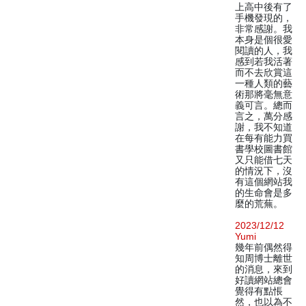
上高中後有了
手機發現的，
非常感謝。我
本身是個很愛
閱讀的人，我
感到若我活著
而不去欣賞這
一種人類的藝
術那將毫無意
義可言。總而
言之，萬分感
謝，我不知道
在每有能力買
書學校圖書館
又只能借七天
的情況下，沒
有這個網站我
的生命會是多
麼的荒蕪。
2023/12/12
Yumi
幾年前偶然得
知周博士離世
的消息，來到
好讀網站總會
覺得有點悵
然，也以為不