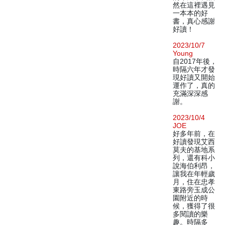
然在這裡遇見
一本本的好
書，真心感謝
好讀！
2023/10/7
Young
自2017年後，
時隔六年才發
現好讀又開始
運作了，真的
充滿深深感
謝。
2023/10/4
JOE
好多年前，在
好讀發現艾西
莫夫的基地系
列，還有科小
說海伯利昂，
讓我在年輕歲
月，住在忠孝
東路旁玉成公
園附近的時
候，獲得了很
多閱讀的樂
趣。時隔多