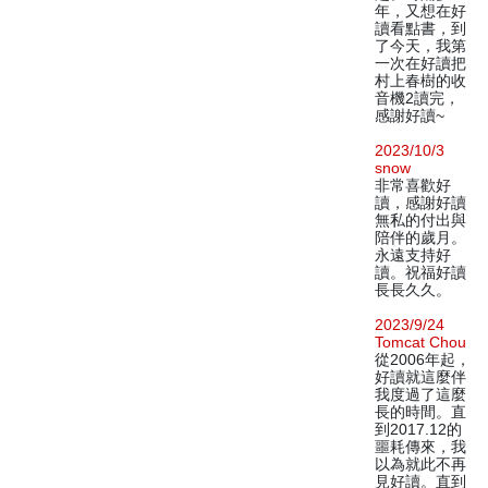
年，又想在好
讀看點書，到
了今天，我第
一次在好讀把
村上春樹的收
音機2讀完，
感謝好讀~
2023/10/3
snow
非常喜歡好
讀，感謝好讀
無私的付出與
陪伴的歲月。
永遠支持好
讀。祝福好讀
長長久久。
2023/9/24
Tomcat Chou
從2006年起，
好讀就這麼伴
我度過了這麼
長的時間。直
到2017.12的
噩耗傳來，我
以為就此不再
見好讀。直到