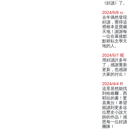
《好讀》了。
2024/5/8 rc
去年偶然發現
好讀，覺得這
裡根本是寶藏
天地！謝謝每
一位在幕後默
默耕耘文學天
地的人。
2024/5/7 呢
用好讀許多年
了，感謝重新
更新，也感謝
大家的付出！
2024/4/4 R
這里居然能找
到哈維爾．西
耶拉的書！驚
喜萬分！希望
能讀到更多這
位歷史小說大
師的作品！感
恩每一位好讀
團隊！