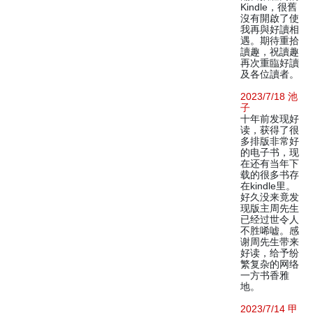
Kindle，很舊
沒有開啟了使
我再與好讀相
遇。期待重拾
讀趣，祝讀趣
再次重臨好讀
及各位讀者。
2023/7/18 池
子
十年前发现好
读，获得了很
多排版非常好
的电子书，现
在还有当年下
载的很多书存
在kindle里。
好久没来竟发
现版主周先生
已经过世令人
不胜唏嘘。感
谢周先生带来
好读，给予纷
繁复杂的网络
一方书香雅
地。
2023/7/14 甲