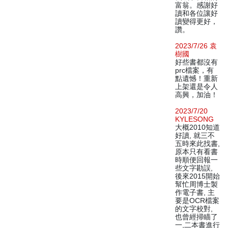
富翁。感謝好
讀和各位讓好
讀變得更好，
讚。
2023/7/26 袁
樹國
好些書都沒有
prc檔案，有
點遺憾！重新
上架還是令人
高興，加油！
2023/7/20
KYLESONG
大概2010知道
好讀, 就三不
五時來此找書,
原本只有看書
時順便回報一
些文字勘誤,
後來2015開始
幫忙周博士製
作電子書, 主
要是OCR檔案
的文字校對,
也曾經掃瞄了
一,二本書進行