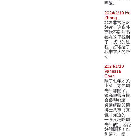
團隊。
2024/2/19 He
Zhong
非常非常感谢
好读，许多外
面找不到的书
都在这里找到
了，找书的过
程，好读给了
我非常大的帮
助！
2024/1/13
Vanessa
Chen
隔了七年才又
上來，才知周
先生離開了。
很高興曾有機
會參與好讀，
透過網路與周
博士共事（真
也才知道的，
一直只稱呼周
先生的)，感謝
好讀團隊！也
和過去一樣，