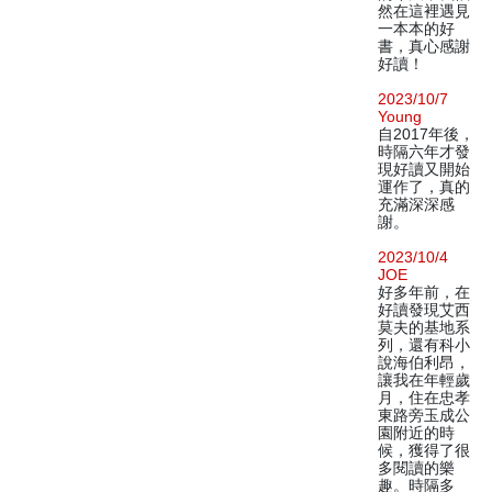
然在這裡遇見
一本本的好
書，真心感謝
好讀！
2023/10/7
Young
自2017年後，
時隔六年才發
現好讀又開始
運作了，真的
充滿深深感
謝。
2023/10/4
JOE
好多年前，在
好讀發現艾西
莫夫的基地系
列，還有科小
說海伯利昂，
讓我在年輕歲
月，住在忠孝
東路旁玉成公
園附近的時
候，獲得了很
多閱讀的樂
趣。時隔多