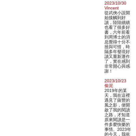
2023/10/30
Vincent
從武俠小說開
始接觸到好
讀，陸陸續續
也看了很多好
書，六年前看
到周博士的消
息覺得十分不
捨與可惜，時
隔多年發現好
讀又重新運作
了，實在感到
非常開心與感
謝！
2023/10/23
偷泥
2019年的某
天，我在這裡
遇見了薩豐的
風之影，便開
啟了我的閱讀
之路，才知道
原來閱讀是一
件多麼快樂的
事情。2023年
的今天，我依