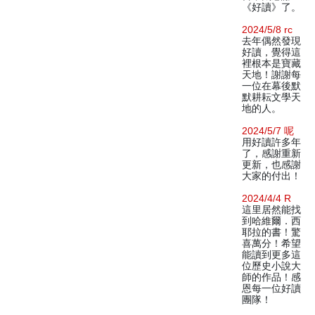
《好讀》了。
2024/5/8 rc
去年偶然發現
好讀，覺得這
裡根本是寶藏
天地！謝謝每
一位在幕後默
默耕耘文學天
地的人。
2024/5/7 呢
用好讀許多年
了，感謝重新
更新，也感謝
大家的付出！
2024/4/4 R
這里居然能找
到哈維爾．西
耶拉的書！驚
喜萬分！希望
能讀到更多這
位歷史小說大
師的作品！感
恩每一位好讀
團隊！