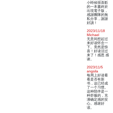
小時候很喜歡
的一本書終於
出現電子版，
感謝團隊的無
私分享，謝謝
好讀！
2023/11/18
Michael
无意间想起过
来好读怀念一
下。竟然是惊
喜！好读活过
来了！感恩 感
谢。
2023/11/5
angsila
每周上好读看
看是否有新
书，这已经成
了一个习惯。
这种陪伴是一
种舒服的，充
满确定感的安
心。感谢好
读。