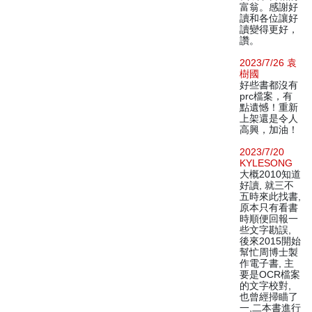
富翁。感謝好
讀和各位讓好
讀變得更好，
讚。
2023/7/26 袁
樹國
好些書都沒有
prc檔案，有
點遺憾！重新
上架還是令人
高興，加油！
2023/7/20
KYLESONG
大概2010知道
好讀, 就三不
五時來此找書,
原本只有看書
時順便回報一
些文字勘誤,
後來2015開始
幫忙周博士製
作電子書, 主
要是OCR檔案
的文字校對,
也曾經掃瞄了
一,二本書進行