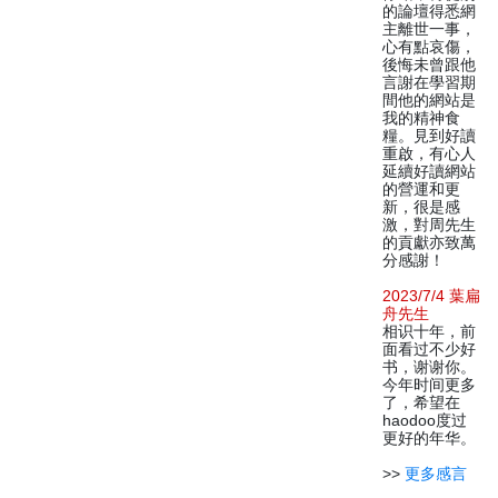
的論壇得悉網
主離世一事，
心有點哀傷，
後悔未曾跟他
言謝在學習期
間他的網站是
我的精神食
糧。見到好讀
重啟，有心人
延續好讀網站
的營運和更
新，很是感
激，對周先生
的貢獻亦致萬
分感謝！
2023/7/4 葉扁
舟先生
相识十年，前
面看过不少好
书，谢谢你。
今年时间更多
了，希望在
haodoo度过
更好的年华。
>>
更多感言