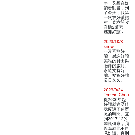
年，又想在好
讀看點書，到
了今天，我第
一次在好讀把
村上春樹的收
音機2讀完，
感謝好讀~
2023/10/3
snow
非常喜歡好
讀，感謝好讀
無私的付出與
陪伴的歲月。
永遠支持好
讀。祝福好讀
長長久久。
2023/9/24
Tomcat Chou
從2006年起，
好讀就這麼伴
我度過了這麼
長的時間。直
到2017.12的
噩耗傳來，我
以為就此不再
見好讀。直到