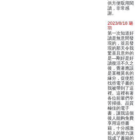
供方便取用閱
讀，非常感
謝。
2023/8/18 璐
羽
第一次知道好
讀是無意間發
現的，並且發
現的那天令我
驚喜且意外的
是—剛好是好
讀復活不久之
後，覺著應該
是某種莫名的
緣分，促使想
找些電子書的
我被帶到了這
裡。這裡有著
各位前輩們辛
苦掃描、品質
極佳的電子
書，讓我這個
後人能夠免費
享用這些書
籍，十分感激
前人的努力讓
我成了書籍的