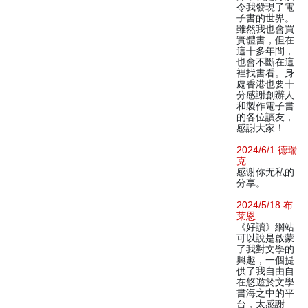
令我發現了電
子書的世界。
雖然我也會買
實體書，但在
這十多年間，
也會不斷在這
裡找書看。身
處香港也要十
分感謝創辦人
和製作電子書
的各位讀友，
感謝大家！
2024/6/1 德瑞
克
感谢你无私的
分享。
2024/5/18 布
莱恩
《好讀》網站
可以說是啟蒙
了我對文學的
興趣，一個提
供了我自由自
在悠遊於文學
書海之中的平
台，太感謝