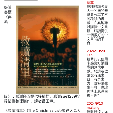
蘇菲
感謝好讀各界
好讀
人士的無私奉
書櫃
獻并分享了不
《典
同種類的書
藏
藏。在異地難
以購買中文書
籍，好讀提供
一個很好的中
文書閱讀平
台。
2024/10/20
Tao
粗暴的以信用
卡感謝好讀團
隊的無償奉
獻。懇請各位
讀友有錢出
錢，有力出
力，讓好讀生
生不息，也讓
周博士恩澤廣
被不熄°
版》，感謝邱五提供掃描檔。感謝sue1289按
掃描檔整理製作。譯者呂玉嬋。
2024/9/13
maliang
《救贖清單》(The Christmas List)敘述人見人
感谢好读，无