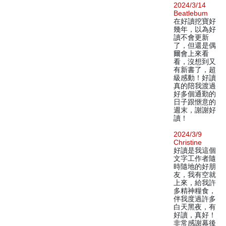
2024/3/14
Beatlebum
在好讀挖寶好
幾年，以為好
讀不會更新
了，但還是偶
爾會上來看
看，沒想到又
有新書了，超
級感動！好讀
真的陪我渡過
好多個通勤的
日子跟愜意的
週末，謝謝好
讀！
2024/3/9
Christine
好讀是我這個
文字工作者隨
時隨地的好朋
友，我有空就
上來，給我許
多精神糧食，
伴我度過許多
白天黑夜，有
好讀，真好！
非常感謝幕後