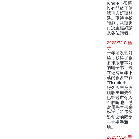
Kindle，很舊
沒有開啟了使
我再與好讀相
遇。期待重拾
讀趣，祝讀趣
再次重臨好讀
及各位讀者。
2023/7/18 池
子
十年前发现好
读，获得了很
多排版非常好
的电子书，现
在还有当年下
载的很多书存
在kindle里。
好久没来竟发
现版主周先生
已经过世令人
不胜唏嘘。感
谢周先生带来
好读，给予纷
繁复杂的网络
一方书香雅
地。
2023/7/14 甲