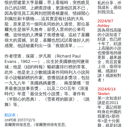
恨的營建業大亨基爾，早上看報時，突然瞧見
私的分享，伴
我成长，感动
自己的訃聞。上網查證後，更讓他詫異不已，
到我泪流。
因為發現員工高興到想開香檳慶祝、情婦開心
到瘋狂刷卡購物……這其實是報社搞的大烏
2024/9/7
龍，原來是另一個同名同姓的人過世。那位基
Ashley
爾先生是個平凡無奇，卻受人景仰的公車司
因為尋找高陽
機。追悼他的人擠爆了喪禮會場。這給了基爾
的小說知道了
好讀，也已經
很大的震撼。於是，基爾也想試試看做好人的
十年了。好讀
感覺。他請秘書列出一張「救贖清單」……
上高陽的小說
也慢慢地持續
作者理查．保羅．伊凡斯 （Richard Paul
更新，越來越
Evans，1962 ──），出生於美國猶他州鹽湖
全，而且質量
上佳，值得珍
城；他是《紐約時報》暢銷書排行榜的常客。
藏。感謝好
此外，他是史上少數能讓著作同時列入小說與
讀！感謝校對
非小說暢銷榜的作家。曾獲頒諸多獎項，包括
者！
一九九八年「美國媽媽書獎」、兩度榮獲「世
界最會說故事首獎」，以及二○○五年《浪漫
2024/6/14
時代》年度「最佳女性小說獎」等。著作有
Skelen
第一次知道好
《半顆心的恩典》、《雪夜裡的眼淚》、《跳
讀是在2011
舞》等。
年，還記得那
時身在外國的
勘誤表
：
我要找<那些
(mPDB 2017/12/1)
年>是十分困
基爾覺得很意思。/基爾覺得很有意思。
難，就是好讀