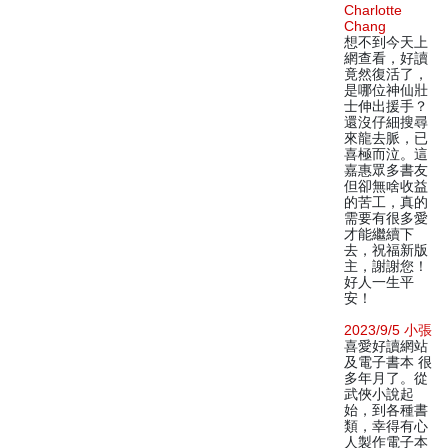
Charlotte
Chang
想不到今天上
網查看，好讀
竟然復活了，
是哪位神仙壯
士伸出援手？
還沒仔細搜尋
來龍去脈，已
喜極而泣。這
嘉惠眾多書友
但卻無啥收益
的苦工，真的
需要有很多愛
才能繼續下
去，祝福新版
主，謝謝您！
好人一生平
安！
2023/9/5 小張
喜愛好讀網站
及電子書本 很
多年月了。從
武俠小說起
始，到各種書
類，幸得有心
人製作電子本