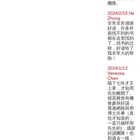
團隊。
2024/2/19 He
Zhong
非常非常感谢
好读，许多外
面找不到的书
都在这里找到
了，找书的过
程，好读给了
我非常大的帮
助！
2024/1/13
Vanessa
Chen
隔了七年才又
上來，才知周
先生離開了。
很高興曾有機
會參與好讀，
透過網路與周
博士共事（真
也才知道的，
一直只稱呼周
先生的)，感謝
好讀團隊！也
和過去一樣，