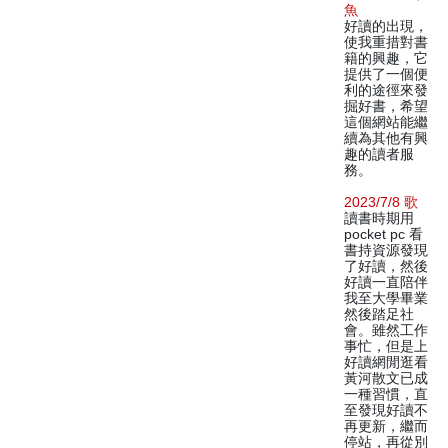
魚
好讀的出現，
使我重措對書
籍的興趣，它
提供了一個便
利的途徑來發
掘好書，希望
這個網站能繼
續為其他有興
趣的讀者服
務。
2023/7/8 歌
讀書時期用
pocket pc 看
書持資源發現
了好讀，然後
好讀一直陪伴
我至大學畢業
然後踏足社
會。雖然工作
事忙，但是上
好讀網閒逛看
黃河散文已成
一種習慣，直
至發現好讀不
再更新，繼而
停站，再從別