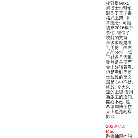
校對提供txt,
周博士也幫忙
製作了電子書
格式上架, 非
常感念~ 可惜
後來2016年中
事忙, 暫停了
校對的支持,
再後來就是看
到周博士由友
人的公告....當
下難過且震驚,
雖然還是偶而
會上好讀看看,
但是看到周博
士曾經的發文
還是心中不捨,
終於, 今天久
違的上線,看到
新版主的通知,
開心不已, 也
希望周博士在
天上也是同樣
歡欣.
2023/7/18
Mac
翻書抽屜內的