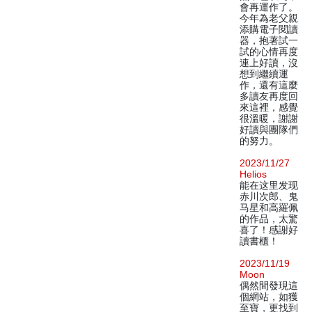
會再運作了。
今年為老父親
添購電子閱讀
器，抱著試一
試的心情再度
連上好讀，沒
想到繼續運
作，還有這麼
多讀友再度回
來這裡，感覺
很溫暖，謝謝
好讀與團隊們
的努力。
2023/11/27
Helios
能在这里发现
赤川次郎、鬼
马星和高羅佩
的作品，太驚
喜了！感謝好
讀書櫃！
2023/11/19
Moon
偶然間發現這
個網站，如獲
至寶，更找到