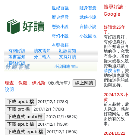
搜尋好讀 -
世紀百強
隨身智囊
Google
歷史煙雲
武俠小說
懸疑小說
言情小說
好讀第25年
了
。
奇幻小說
小說園地
有好讀真好，
有你也真好。
有聲書籍
但不知遍及各
有關好讀
讀友需知
勘誤需知
地的你，究竟
有多少。若你
製書需知
分工輸入
支持好讀
從未或很久沒
聯絡好讀
贊助過好讀，
小說園地 書目
請按這裡
，贊
助好讀也讓我
們知道你的鼓
理查．保羅．伊凡斯
《救贖清單》
勵與支持。
說明
2024/12/3 小
黄
2017/12/1 (178K)
前人栽树，后
2017/12/1 (176K)
人乘凉。感谢
好读网站，感
2017/12/1 (552K)
谢所有的故
事。
2017/12/1 (150K)
2017/12/1 (150K)
2024/10/22