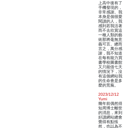
上高中後有了
手機發現的，
非常感謝。我
本身是個很愛
閱讀的人，我
感到若我活著
而不去欣賞這
一種人類的藝
術那將毫無意
義可言。總而
言之，萬分感
謝，我不知道
在每有能力買
書學校圖書館
又只能借七天
的情況下，沒
有這個網站我
的生命會是多
麼的荒蕪。
2023/12/12
Yumi
幾年前偶然得
知周博士離世
的消息，來到
好讀網站總會
覺得有點悵
然，也以為不