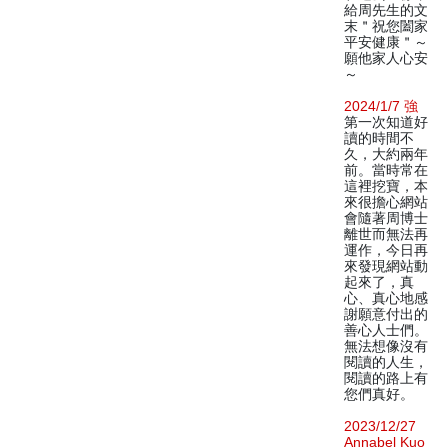
給周先生的文
末＂祝您闔家
平安健康＂～
願他家人心安
～
2024/1/7 強
第一次知道好
讀的時間不
久，大約兩年
前。當時常在
這裡挖寶，本
來很擔心網站
會隨著周博士
離世而無法再
運作，今日再
來發現網站動
起來了，真
心、真心地感
謝願意付出的
善心人士們。
無法想像沒有
閱讀的人生，
閱讀的路上有
您們真好。
2023/12/27
Annabel Kuo