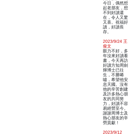
今日，偶然想
起老朋友，想
不到好讀還
在，令人又驚
又喜。祝福好
讀，好讀長
存。
2023/9/24 王
俊文
眼力不好，多
年沒來好讀看
書，今天再訪
好讀方知周劍
輝博士已往
生，不勝唏
噓，希望他安
息天國。沒有
他的辛苦創建
及許多熱心朋
友的共同努
力，好讀不容
易經營至今。
謝謝周博士及
熱心朋友的辛
勞貢獻！
2023/9/12