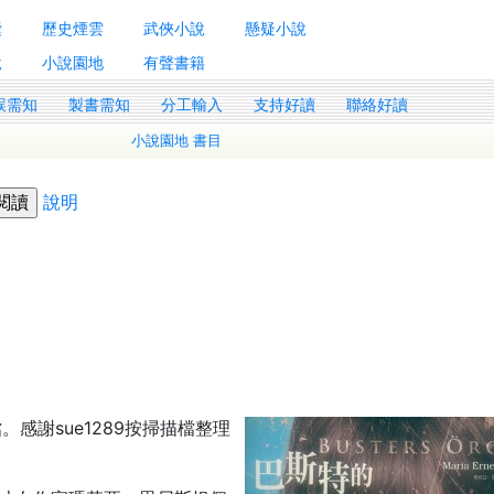
囊
歷史煙雲
武俠小說
懸疑小說
說
小說園地
有聲書籍
誤需知
製書需知
分工輸入
支持好讀
聯絡好讀
小說園地 書目
說明
感謝sue1289按掃描檔整理