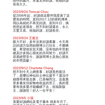
陪伴的歲月。永遠支持好讀。祝福好讀
長長久久。
2023/9/24 Tomcat Chou
從2006年起，好讀就這麼伴我度過了這
麼長的時間。直到2017.12的噩耗傳來，
我以為就此不再見好讀。直到今日，偶
然想起老朋友，想不到好讀還在，令人
又驚又喜。祝福好讀，好讀長存。
2023/9/24 王俊文
眼力不好，多年沒來好讀看書，今天再
訪好讀方知周劍輝博士已往生，不勝唏
噓，希望他安息天國。沒有他的辛苦創
建及許多熱心朋友的共同努力，好讀不
容易經營至今。謝謝周博士及熱心朋友
的辛勞貢獻！
2023/9/12 Charlotte Chang
想不到今天上網查看，好讀竟然復活
了，是哪位神仙壯士伸出援手？還沒仔
細搜尋來龍去脈，已喜極而泣。這嘉惠
眾多書友但卻無啥收益的苦工，真的需
要有很多愛才能繼續下去，祝福新版
主，謝謝您！好人一生平安！
2023/9/5 小張
喜愛好讀網站及電子書本 很多年月了。