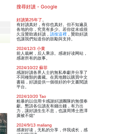
搜尋好讀 - Google
好讀第25年了
。
有好讀真好，有你也真好。但不知遍及
各地的你，究竟有多少。若你從未或很
久沒贊助過好讀，
請按這裡
，贊助好讀
也讓我們知道你的鼓勵與支持。
2024/12/3 小黄
前人栽树，后人乘凉。感谢好读网站，
感谢所有的故事。
2024/10/22 蘇菲
感謝好讀各界人士的無私奉獻并分享了
不同種類的書藏。在異地難以購買中文
書籍，好讀提供一個很好的中文書閱讀
平台。
2024/10/20 Tao
粗暴的以信用卡感謝好讀團隊的無償奉
獻。懇請各位讀友有錢出錢，有力出
力，讓好讀生生不息，也讓周博士恩澤
廣被不熄°
2024/9/13 maliang
感谢好读，无私的分享，伴我成长，感