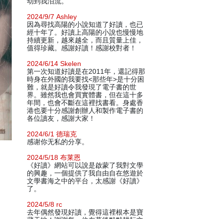
动到我泪流。
2024/9/7 Ashley
因為尋找高陽的小說知道了好讀，也已
經十年了。好讀上高陽的小說也慢慢地
持續更新，越來越全，而且質量上佳，
值得珍藏。感謝好讀！感謝校對者！
2024/6/14 Skelen
第一次知道好讀是在2011年，還記得那
時身在外國的我要找<那些年>是十分困
難，就是好讀令我發現了電子書的世
界。雖然我也會買實體書，但在這十多
年間，也會不斷在這裡找書看。身處香
港也要十分感謝創辦人和製作電子書的
各位讀友，感謝大家！
2024/6/1 德瑞克
感谢你无私的分享。
2024/5/18 布莱恩
《好讀》網站可以說是啟蒙了我對文學
的興趣，一個提供了我自由自在悠遊於
文學書海之中的平台，太感謝《好讀》
了。
2024/5/8 rc
去年偶然發現好讀，覺得這裡根本是寶