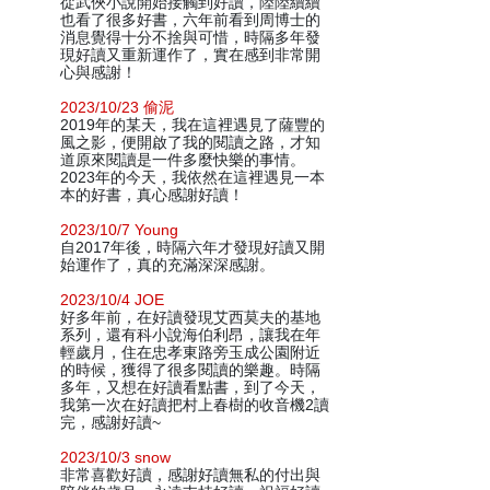
從武俠小說開始接觸到好讀，陸陸續續
也看了很多好書，六年前看到周博士的
消息覺得十分不捨與可惜，時隔多年發
現好讀又重新運作了，實在感到非常開
心與感謝！
2023/10/23 偷泥
2019年的某天，我在這裡遇見了薩豐的
風之影，便開啟了我的閱讀之路，才知
道原來閱讀是一件多麼快樂的事情。
2023年的今天，我依然在這裡遇見一本
本的好書，真心感謝好讀！
2023/10/7 Young
自2017年後，時隔六年才發現好讀又開
始運作了，真的充滿深深感謝。
2023/10/4 JOE
好多年前，在好讀發現艾西莫夫的基地
系列，還有科小說海伯利昂，讓我在年
輕歲月，住在忠孝東路旁玉成公園附近
的時候，獲得了很多閱讀的樂趣。時隔
多年，又想在好讀看點書，到了今天，
我第一次在好讀把村上春樹的收音機2讀
完，感謝好讀~
2023/10/3 snow
非常喜歡好讀，感謝好讀無私的付出與