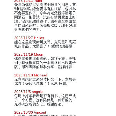
2023/12/12 Yumi
幾年前偶然得知周博士離世的消息，來
到好讀網站總會覺得有點悵然，也以為
不會再運作了。今年為老父親添購電子
閱讀器，抱著試一試的心情再度連上好
讀，沒想到繼續運作，還有這麼多讀友
再度回來這裡，感覺很溫暖，謝謝好讀
與團隊們的努力。
2023/11/27 Helios
能在这里发现赤川次郎、鬼马星和高羅
佩的作品，太驚喜了！感謝好讀書櫃！
2023/11/19 Moon
偶然間發現這個網站，如獲至寶，更找
到小時候很喜歡的一本書終於出現電子
版，感謝團隊的無私分享，謝謝好讀！
2023/11/18 Michael
无意间想起过来好读怀念一下。竟然是
惊喜！好读活过来了！感恩 感谢。
2023/11/5 angsila
每周上好读看看是否有新书，这已经成
了一个习惯。这种陪伴是一种舒服的，
充满确定感的安心。感谢好读。
2023/10/30 Vincent