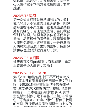
從武俠小說起始，到各種書類，幸得有
心人製作電子本供方便取用閱讀，非常
感謝。
2023/8/18 璐羽
第一次知道好讀是無意間發現的，並且
發現的那天令我驚喜且意外的是—剛好
是好讀復活不久之後，覺著應該是某種
莫名的緣分，促使想找些電子書的我被
帶到了這裡。這裡有著各位前輩們辛苦
掃描、品質極佳的電子書，讓我這個後
人能夠免費享用這些書籍，十分感激前
人的努力讓我成了書籍的富翁。感謝好
讀和各位讓好讀變得更好，讚。
2023/7/26 袁樹國
好些書都沒有prc檔案，有點遺憾！重新
上架還是令人高興，加油！
2023/7/20 KYLESONG
大概2010知道好讀, 就三不五時來此找
書, 原本只有看書時順便回報一些文字勘
誤, 後來2015開始幫忙周博士製作電子
書, 主要是OCR檔案的文字校對, 也曾經
掃瞄了一,二本書進行校對提供txt, 周博
士也幫忙製作了電子書格式上架, 非常感
念~ 可惜後來2016年中事忙, 暫停了校對
的支持, 再後來就是看到周博士由友人的