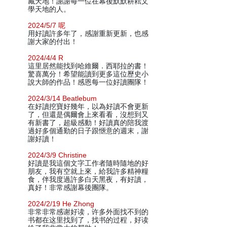
藏天地！謝謝每一位在幕後默默耕耘文
學天地的人。
2024/5/7 呢
用好讀許多年了，感謝重新更新，也感
謝大家的付出！
2024/4/4 R
這里居然能找到哈維爾．西耶拉的書！
驚喜萬分！希望能讀到更多這位歷史小
說大師的作品！感恩每一位好讀團隊！
2024/3/14 Beatlebum
在好讀挖寶好幾年，以為好讀不會更新
了，但還是偶爾會上來看看，沒想到又
有新書了，超級感動！好讀真的陪我渡
過好多個通勤的日子跟愜意的週末，謝
謝好讀！
2024/3/9 Christine
好讀是我這個文字工作者隨時隨地的好
朋友，我有空就上來，給我許多精神糧
食，伴我度過許多白天黑夜，有好讀，
真好！非常感謝幕後團隊。
2024/2/19 He Zhong
非常非常感谢好读，许多外面找不到的
书都在这里找到了，找书的过程，好读