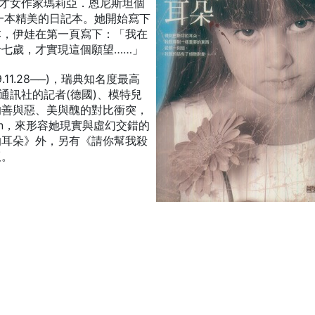
是瑞典才女作家瑪莉亞．恩尼斯坦個
一本精美的日記本。她開始寫下
本，伊娃在第一頁寫下：「我在
七歲，才實現這個願望……」
9.11.28──)，瑞典知名度最高
通訊社的記者(德國)、模特兒
的善與惡、美與醜的對比衝突，
ian，來形容她現實與虛幻交錯的
的耳朵》外，另有《請你幫我殺
版。