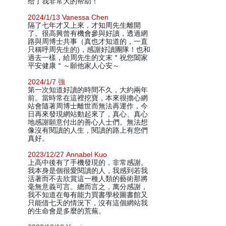
给了我非常大的帮助！
2024/1/13 Vanessa Chen
隔了七年才又上來，才知周先生離開
了。很高興曾有機會參與好讀，透過網
路與周博士共事（真也才知道的，一直
只稱呼周先生的)，感謝好讀團隊！也和
過去一樣，給周先生的文末＂祝您闔家
平安健康＂～願他家人心安～
2024/1/7 強
第一次知道好讀的時間不久，大約兩年
前。當時常在這裡挖寶，本來很擔心網
站會隨著周博士離世而無法再運作，今
日再來發現網站動起來了，真心、真心
地感謝願意付出的善心人士們。無法想
像沒有閱讀的人生，閱讀的路上有您們
真好。
2023/12/27 Annabel Kuo
上高中後有了手機發現的，非常感謝。
我本身是個很愛閱讀的人，我感到若我
活著而不去欣賞這一種人類的藝術那將
毫無意義可言。總而言之，萬分感謝，
我不知道在每有能力買書學校圖書館又
只能借七天的情況下，沒有這個網站我
的生命會是多麼的荒蕪。