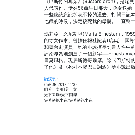
《巴斯特的耳朵》(Busters öron)，
人代表作。伊娃56歲生日那天，孫女送她
一些應該忘記卻忘不掉的過去。打開日記
七歲的時候，決定殺死我的母親。一直到十
瑪莉亞．恩尼斯坦(Maria Ernestam，195
的才女作家。曾擔任報社記者(瑞典)、國際
和舞台劇演員。她的小說擅長刻畫人性中
評論界為她創造了一個新字──Ernestam
書寫風格。現居斯德哥爾摩。除《巴斯特
了他》及《死神不喝巴西調酒》等小說出
勘誤表
：
(mPDB 2017/11/3)
叨著一支/叼著一支
光下閃燦/光下閃爍
穿著浴抱坐在/穿著浴袍坐在