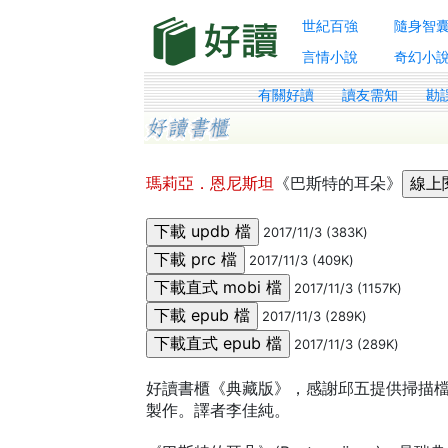
世紀百強
隨身智
言情小說
奇幻小
有關好讀
讀友需知
勘
瑪莉亞．恩尼斯坦
《巴斯特的耳朵》
2017/11/3 (383K)
2017/11/3 (409K)
2017/11/3 (1157K)
2017/11/3 (289K)
2017/11/3 (289K)
好讀書櫃《典藏版》，感謝邱五提供掃描檔。
製作。譯者李佳純。