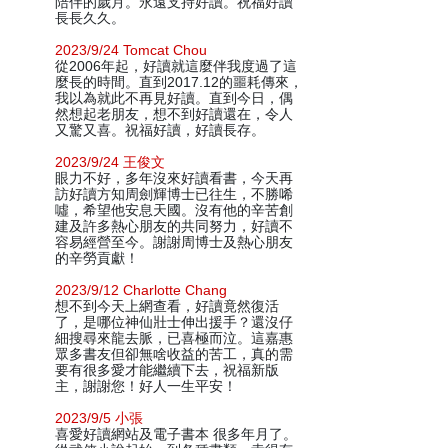
陪伴的歲月。永遠支持好讀。祝福好讀
長長久久。
2023/9/24 Tomcat Chou
從2006年起，好讀就這麼伴我度過了這
麼長的時間。直到2017.12的噩耗傳來，
我以為就此不再見好讀。直到今日，偶
然想起老朋友，想不到好讀還在，令人
又驚又喜。祝福好讀，好讀長存。
2023/9/24 王俊文
眼力不好，多年沒來好讀看書，今天再
訪好讀方知周劍輝博士已往生，不勝唏
噓，希望他安息天國。沒有他的辛苦創
建及許多熱心朋友的共同努力，好讀不
容易經營至今。謝謝周博士及熱心朋友
的辛勞貢獻！
2023/9/12 Charlotte Chang
想不到今天上網查看，好讀竟然復活
了，是哪位神仙壯士伸出援手？還沒仔
細搜尋來龍去脈，已喜極而泣。這嘉惠
眾多書友但卻無啥收益的苦工，真的需
要有很多愛才能繼續下去，祝福新版
主，謝謝您！好人一生平安！
2023/9/5 小張
喜愛好讀網站及電子書本 很多年月了。