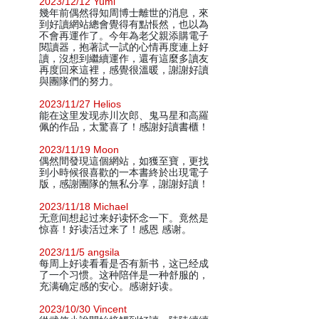
2023/12/12 Yumi
幾年前偶然得知周博士離世的消息，來
到好讀網站總會覺得有點悵然，也以為
不會再運作了。今年為老父親添購電子
閱讀器，抱著試一試的心情再度連上好
讀，沒想到繼續運作，還有這麼多讀友
再度回來這裡，感覺很溫暖，謝謝好讀
與團隊們的努力。
2023/11/27 Helios
能在这里发现赤川次郎、鬼马星和高羅
佩的作品，太驚喜了！感謝好讀書櫃！
2023/11/19 Moon
偶然間發現這個網站，如獲至寶，更找
到小時候很喜歡的一本書終於出現電子
版，感謝團隊的無私分享，謝謝好讀！
2023/11/18 Michael
无意间想起过来好读怀念一下。竟然是
惊喜！好读活过来了！感恩 感谢。
2023/11/5 angsila
每周上好读看看是否有新书，这已经成
了一个习惯。这种陪伴是一种舒服的，
充满确定感的安心。感谢好读。
2023/10/30 Vincent