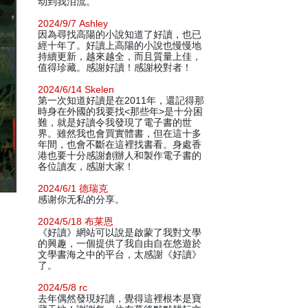
动到我泪流。
2024/9/7 Ashley
因為尋找高陽的小說知道了好讀，也已
經十年了。好讀上高陽的小說也慢慢地
持續更新，越來越全，而且質量上佳，
值得珍藏。感謝好讀！感謝校對者！
2024/6/14 Skelen
第一次知道好讀是在2011年，還記得那
時身在外國的我要找<那些年>是十分困
難，就是好讀令我發現了電子書的世
界。雖然我也會買實體書，但在這十多
年間，也會不斷在這裡找書看。身處香
港也要十分感謝創辦人和製作電子書的
各位讀友，感謝大家！
2024/6/1 德瑞克
感谢你无私的分享。
2024/5/18 布莱恩
《好讀》網站可以說是啟蒙了我對文學
的興趣，一個提供了我自由自在悠遊於
文學書海之中的平台，太感謝《好讀》
了。
2024/5/8 rc
去年偶然發現好讀，覺得這裡根本是寶