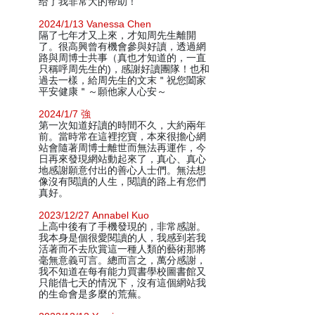
给了我非常大的帮助！
2024/1/13 Vanessa Chen
隔了七年才又上來，才知周先生離開
了。很高興曾有機會參與好讀，透過網
路與周博士共事（真也才知道的，一直
只稱呼周先生的)，感謝好讀團隊！也和
過去一樣，給周先生的文末＂祝您闔家
平安健康＂～願他家人心安～
2024/1/7 強
第一次知道好讀的時間不久，大約兩年
前。當時常在這裡挖寶，本來很擔心網
站會隨著周博士離世而無法再運作，今
日再來發現網站動起來了，真心、真心
地感謝願意付出的善心人士們。無法想
像沒有閱讀的人生，閱讀的路上有您們
真好。
2023/12/27 Annabel Kuo
上高中後有了手機發現的，非常感謝。
我本身是個很愛閱讀的人，我感到若我
活著而不去欣賞這一種人類的藝術那將
毫無意義可言。總而言之，萬分感謝，
我不知道在每有能力買書學校圖書館又
只能借七天的情況下，沒有這個網站我
的生命會是多麼的荒蕪。