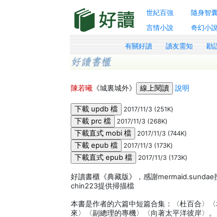
世紀百強
隨身智
言情小說
奇幻小
有關好讀
讀友需知
勘
陳若曦
《城裏城外》
說明
2017/11/3 (251K)
2017/11/3 (268K)
2017/11/3 (744K)
2017/11/3 (173K)
2017/11/3 (173K)
好讀書櫃《典藏版》，感謝mermaid.sund
chin223提供掃描檔
本書是作者的六篇中短篇合集：〈杜百合〉〈
來〉〈副總理的專機〉〈向著太平洋彼岸〉。