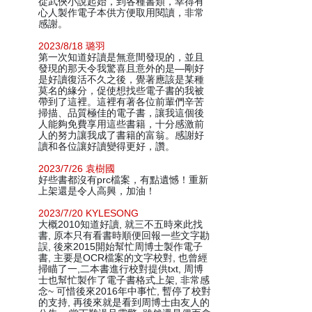
從武俠小說起始，到各種書類，幸得有
心人製作電子本供方便取用閱讀，非常
感謝。
2023/8/18 璐羽
第一次知道好讀是無意間發現的，並且
發現的那天令我驚喜且意外的是—剛好
是好讀復活不久之後，覺著應該是某種
莫名的緣分，促使想找些電子書的我被
帶到了這裡。這裡有著各位前輩們辛苦
掃描、品質極佳的電子書，讓我這個後
人能夠免費享用這些書籍，十分感激前
人的努力讓我成了書籍的富翁。感謝好
讀和各位讓好讀變得更好，讚。
2023/7/26 袁樹國
好些書都沒有prc檔案，有點遺憾！重新
上架還是令人高興，加油！
2023/7/20 KYLESONG
大概2010知道好讀, 就三不五時來此找
書, 原本只有看書時順便回報一些文字勘
誤, 後來2015開始幫忙周博士製作電子
書, 主要是OCR檔案的文字校對, 也曾經
掃瞄了一,二本書進行校對提供txt, 周博
士也幫忙製作了電子書格式上架, 非常感
念~ 可惜後來2016年中事忙, 暫停了校對
的支持, 再後來就是看到周博士由友人的