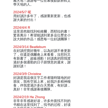
藏天地！謝謝每一位在幕後默默耕耘文
學天地的人。
2024/5/7 呢
用好讀許多年了，感謝重新更新，也感
謝大家的付出！
2024/4/4 R
這里居然能找到哈維爾．西耶拉的書！
驚喜萬分！希望能讀到更多這位歷史小
說大師的作品！感恩每一位好讀團隊！
2024/3/14 Beatlebum
在好讀挖寶好幾年，以為好讀不會更新
了，但還是偶爾會上來看看，沒想到又
有新書了，超級感動！好讀真的陪我渡
過好多個通勤的日子跟愜意的週末，謝
謝好讀！
2024/3/9 Christine
好讀是我這個文字工作者隨時隨地的好
朋友，我有空就上來，給我許多精神糧
食，伴我度過許多白天黑夜，有好讀，
真好！非常感謝幕後團隊。
2024/2/19 He Zhong
非常非常感谢好读，许多外面找不到的
书都在这里找到了，找书的过程，好读