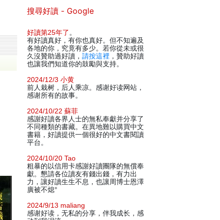
搜尋好讀 - Google
好讀第25年了
。
有好讀真好，有你也真好。但不知遍及
各地的你，究竟有多少。若你從未或很
久沒贊助過好讀，
請按這裡
，贊助好讀
也讓我們知道你的鼓勵與支持。
2024/12/3 小黄
前人栽树，后人乘凉。感谢好读网站，
感谢所有的故事。
2024/10/22 蘇菲
感謝好讀各界人士的無私奉獻并分享了
不同種類的書藏。在異地難以購買中文
書籍，好讀提供一個很好的中文書閱讀
平台。
2024/10/20 Tao
粗暴的以信用卡感謝好讀團隊的無償奉
獻。懇請各位讀友有錢出錢，有力出
力，讓好讀生生不息，也讓周博士恩澤
廣被不熄°
2024/9/13 maliang
感谢好读，无私的分享，伴我成长，感