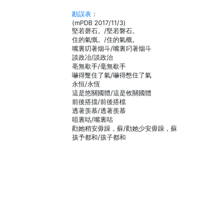
勘誤表
：
(mPDB 2017/11/3)
堅若磬石。/堅若磐石。
住的氣慨。/住的氣概。
嘴裏叨著烟斗/嘴裏叼著烟斗
談政冶/談政治
亳無歇手/毫無歇手
嚇得蹩住了氣/嚇得憋住了氣
永恒/永恆
這是悠關國體/這是攸關國體
前後搭擋/前後搭檔
透著羡慕/透著羨慕
咀裏咕/嘴裏咕
勸她稍安毋躁，蘇/勸她少安毋躁，蘇
孩予都和/孩子都和