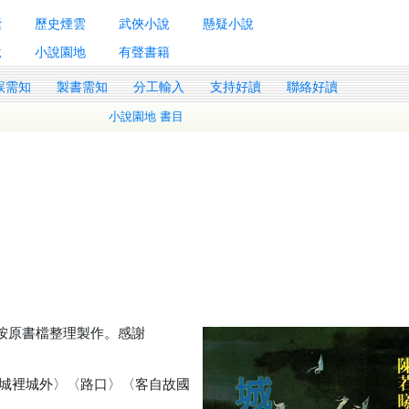
囊
歷史煙雲
武俠小說
懸疑小說
說
小說園地
有聲書籍
誤需知
製書需知
分工輸入
支持好讀
聯絡好讀
小說園地 書目
ae按原書檔整理製作。感謝
城裡城外〉〈路口〉〈客自故國