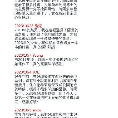
從武俠小說開始接觸到好讀，陸陸續續
也看了很多好書，六年前看到周博士的
消息覺得十分不捨與可惜，時隔多年發
現好讀又重新運作了，實在感到非常開
心與感謝！
2023/10/23 偷泥
2019年的某天，我在這裡遇見了薩豐的
風之影，便開啟了我的閱讀之路，才知
道原來閱讀是一件多麼快樂的事情。
2023年的今天，我依然在這裡遇見一本
本的好書，真心感謝好讀！
2023/10/7 Young
自2017年後，時隔六年才發現好讀又開
始運作了，真的充滿深深感謝。
2023/10/4 JOE
好多年前，在好讀發現艾西莫夫的基地
系列，還有科小說海伯利昂，讓我在年
輕歲月，住在忠孝東路旁玉成公園附近
的時候，獲得了很多閱讀的樂趣。時隔
多年，又想在好讀看點書，到了今天，
我第一次在好讀把村上春樹的收音機2讀
完，感謝好讀~
2023/10/3 snow
非常喜歡好讀，感謝好讀無私的付出與