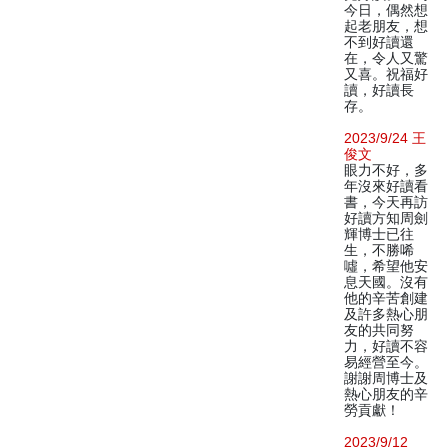
今日，偶然想
起老朋友，想
不到好讀還
在，令人又驚
又喜。祝福好
讀，好讀長
存。
2023/9/24 王
俊文
眼力不好，多
年沒來好讀看
書，今天再訪
好讀方知周劍
輝博士已往
生，不勝唏
噓，希望他安
息天國。沒有
他的辛苦創建
及許多熱心朋
友的共同努
力，好讀不容
易經營至今。
謝謝周博士及
熱心朋友的辛
勞貢獻！
2023/9/12