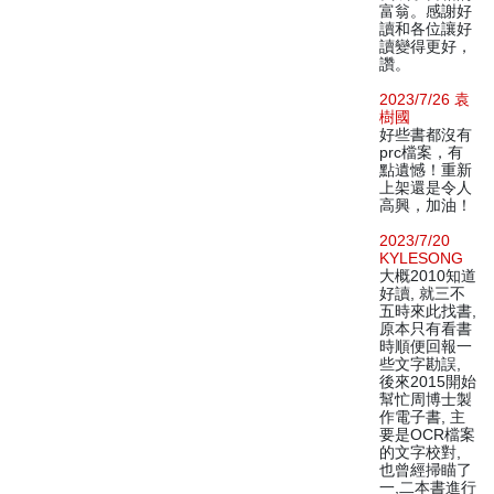
富翁。感謝好
讀和各位讓好
讀變得更好，
讚。
2023/7/26 袁
樹國
好些書都沒有
prc檔案，有
點遺憾！重新
上架還是令人
高興，加油！
2023/7/20
KYLESONG
大概2010知道
好讀, 就三不
五時來此找書,
原本只有看書
時順便回報一
些文字勘誤,
後來2015開始
幫忙周博士製
作電子書, 主
要是OCR檔案
的文字校對,
也曾經掃瞄了
一,二本書進行