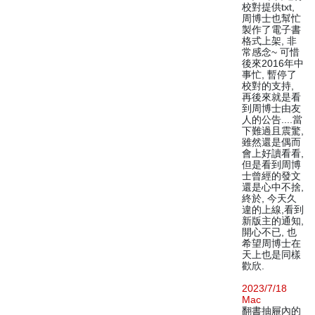
校對提供txt,
周博士也幫忙
製作了電子書
格式上架, 非
常感念~ 可惜
後來2016年中
事忙, 暫停了
校對的支持,
再後來就是看
到周博士由友
人的公告....當
下難過且震驚,
雖然還是偶而
會上好讀看看,
但是看到周博
士曾經的發文
還是心中不捨,
終於, 今天久
違的上線,看到
新版主的通知,
開心不已, 也
希望周博士在
天上也是同樣
歡欣.
2023/7/18
Mac
翻書抽屜內的