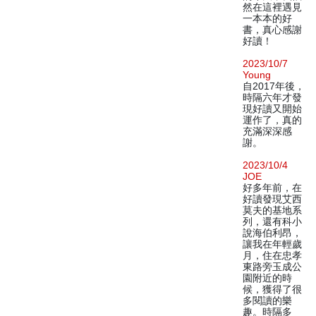
然在這裡遇見
一本本的好
書，真心感謝
好讀！
2023/10/7
Young
自2017年後，
時隔六年才發
現好讀又開始
運作了，真的
充滿深深感
謝。
2023/10/4
JOE
好多年前，在
好讀發現艾西
莫夫的基地系
列，還有科小
說海伯利昂，
讓我在年輕歲
月，住在忠孝
東路旁玉成公
園附近的時
候，獲得了很
多閱讀的樂
趣。時隔多