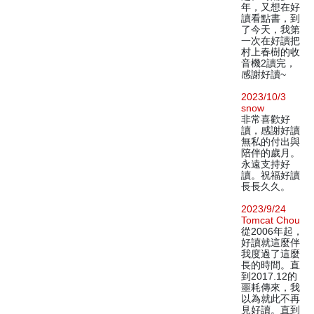
年，又想在好
讀看點書，到
了今天，我第
一次在好讀把
村上春樹的收
音機2讀完，
感謝好讀~
2023/10/3
snow
非常喜歡好
讀，感謝好讀
無私的付出與
陪伴的歲月。
永遠支持好
讀。祝福好讀
長長久久。
2023/9/24
Tomcat Chou
從2006年起，
好讀就這麼伴
我度過了這麼
長的時間。直
到2017.12的
噩耗傳來，我
以為就此不再
見好讀。直到