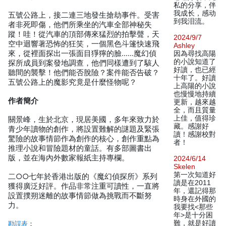
私的分享，伴
我成长，感动
五號公路上，接二連三地發生搶劫事件。受害
到我泪流。
者非死即傷，他們所乘坐的汽車全部神秘失
蹤！哇！從汽車的頂部傳來猛烈的拍擊聲，天
2024/9/7
空中迴響著恐怖的狂笑，一個黑色斗篷快速飛
Ashley
來，從裡面探出一張面目猙獰的臉……魔幻偵
因為尋找高陽
的小說知道了
探所成員到案發地調查，他們同樣遭到了駭人
好讀，也已經
聽間的襲擊！他們能否脫險？案件能否告破？
十年了。好讀
五號公路上的魔影究竟是什麼怪物呢？
上高陽的小說
也慢慢地持續
作者簡介
更新，越來越
全，而且質量
上佳，值得珍
關景峰，生於北京，現居美國，多年來致力於
藏。感謝好
青少年讀物的創作，將設置難解的謎題及緊張
讀！感謝校對
驚險的故事情節作為創作的核心，創作重點為
者！
推理小說和冒險題材的童話。有多部圖書出
版，並在海內外數家報紙主持專欄。
2024/6/14
Skelen
第一次知道好
二○○七年於香港出版的《魔幻偵探所》系列
讀是在2011
獲得廣泛好評。作品非常注重可讀性，一直將
年，還記得那
設置撲朔迷離的故事情節做為挑戰而不斷努
時身在外國的
力。
我要找<那些
年>是十分困
難，就是好讀
勘誤表
：