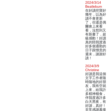
2024/3/14
Beatlebum
在好讀挖寶好
幾年，以為好
讀不會更新
了，但還是偶
爾會上來看
看，沒想到又
有新書了，超
級感動！好讀
真的陪我渡過
好多個通勤的
日子跟愜意的
週末，謝謝好
讀！
2024/3/9
Christine
好讀是我這個
文字工作者隨
時隨地的好朋
友，我有空就
上來，給我許
多精神糧食，
伴我度過許多
白天黑夜，有
好讀，真好！
非常感謝幕後