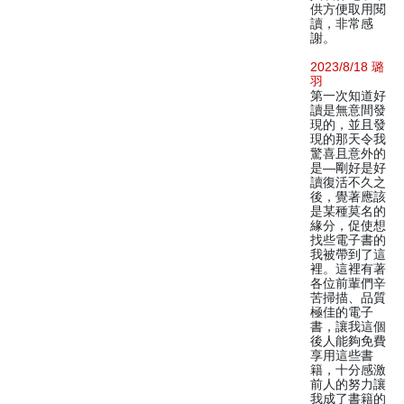
供方便取用閱
讀，非常感
謝。
2023/8/18 璐
羽
第一次知道好
讀是無意間發
現的，並且發
現的那天令我
驚喜且意外的
是—剛好是好
讀復活不久之
後，覺著應該
是某種莫名的
緣分，促使想
找些電子書的
我被帶到了這
裡。這裡有著
各位前輩們辛
苦掃描、品質
極佳的電子
書，讓我這個
後人能夠免費
享用這些書
籍，十分感激
前人的努力讓
我成了書籍的