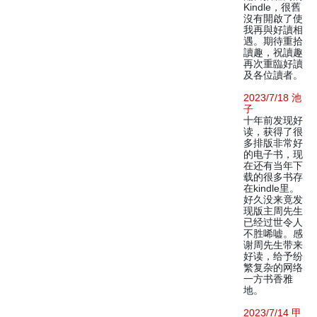
Kindle，很舊
沒有開啟了使
我再與好讀相
遇。期待重拾
讀趣，祝讀趣
再次重臨好讀
及各位讀者。
2023/7/18 池
子
十年前发现好
读，获得了很
多排版非常好
的电子书，现
在还有当年下
载的很多书存
在kindle里。
好久没来竟发
现版主周先生
已经过世令人
不胜唏嘘。感
谢周先生带来
好读，给予纷
繁复杂的网络
一方书香雅
地。
2023/7/14 甲