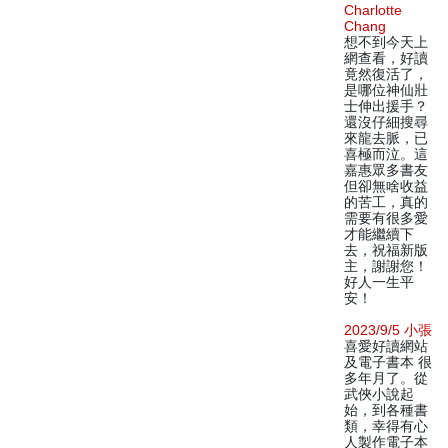
Charlotte
Chang
想不到今天上
網查看，好讀
竟然復活了，
是哪位神仙壯
士伸出援手？
還沒仔細搜尋
來龍去脈，已
喜極而泣。這
嘉惠眾多書友
但卻無啥收益
的苦工，真的
需要有很多愛
才能繼續下
去，祝福新版
主，謝謝您！
好人一生平
安！
2023/9/5 小張
喜愛好讀網站
及電子書本 很
多年月了。從
武俠小說起
始，到各種書
類，幸得有心
人製作電子本