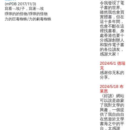
令我發現了電
(mPDB 2017/11/3)
子書的世界。
寫看﹁埃/子，寫著﹁埃
雖然我也會買
猙獰的的怪物/猙獰的怪物
實體書，但在
力的巨毒蜘蛛/力的劇毒蜘蛛
這十多年間，
也會不斷在這
裡找書看。身
處香港也要十
分感謝創辦人
和製作電子書
的各位讀友，
感謝大家！
2024/6/1 德瑞
克
感谢你无私的
分享。
2024/5/18 布
莱恩
《好讀》網站
可以說是啟蒙
了我對文學的
興趣，一個提
供了我自由自
在悠遊於文學
書海之中的平
台，太感謝