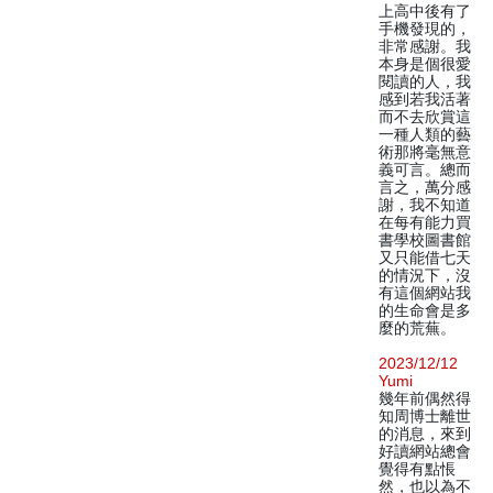
上高中後有了
手機發現的，
非常感謝。我
本身是個很愛
閱讀的人，我
感到若我活著
而不去欣賞這
一種人類的藝
術那將毫無意
義可言。總而
言之，萬分感
謝，我不知道
在每有能力買
書學校圖書館
又只能借七天
的情況下，沒
有這個網站我
的生命會是多
麼的荒蕪。
2023/12/12
Yumi
幾年前偶然得
知周博士離世
的消息，來到
好讀網站總會
覺得有點悵
然，也以為不