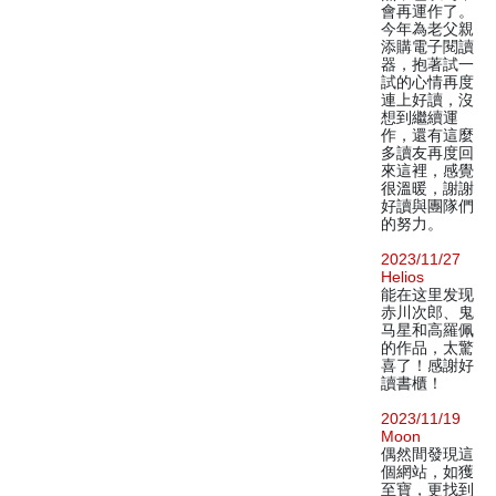
會再運作了。
今年為老父親
添購電子閱讀
器，抱著試一
試的心情再度
連上好讀，沒
想到繼續運
作，還有這麼
多讀友再度回
來這裡，感覺
很溫暖，謝謝
好讀與團隊們
的努力。
2023/11/27
Helios
能在这里发现
赤川次郎、鬼
马星和高羅佩
的作品，太驚
喜了！感謝好
讀書櫃！
2023/11/19
Moon
偶然間發現這
個網站，如獲
至寶，更找到