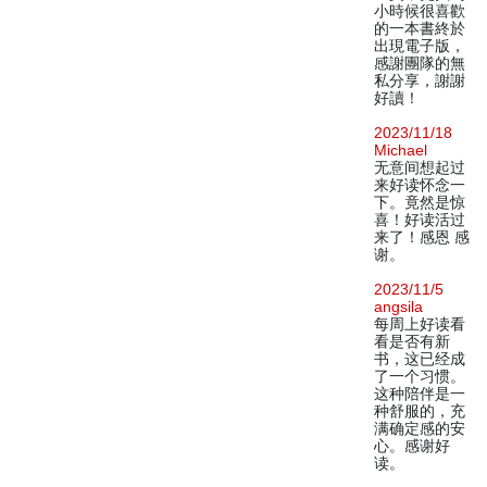
小時候很喜歡
的一本書終於
出現電子版，
感謝團隊的無
私分享，謝謝
好讀！
2023/11/18
Michael
无意间想起过
来好读怀念一
下。竟然是惊
喜！好读活过
来了！感恩 感
谢。
2023/11/5
angsila
每周上好读看
看是否有新
书，这已经成
了一个习惯。
这种陪伴是一
种舒服的，充
满确定感的安
心。感谢好
读。