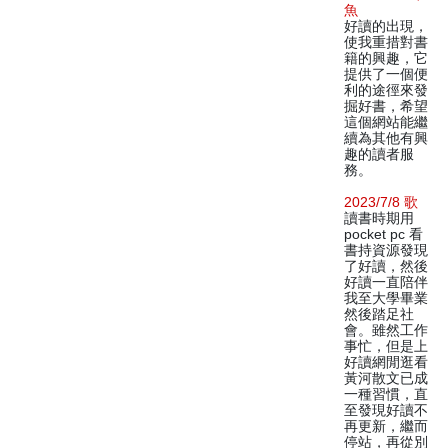
魚
好讀的出現，
使我重措對書
籍的興趣，它
提供了一個便
利的途徑來發
掘好書，希望
這個網站能繼
續為其他有興
趣的讀者服
務。
2023/7/8 歌
讀書時期用
pocket pc 看
書持資源發現
了好讀，然後
好讀一直陪伴
我至大學畢業
然後踏足社
會。雖然工作
事忙，但是上
好讀網閒逛看
黃河散文已成
一種習慣，直
至發現好讀不
再更新，繼而
停站，再從別