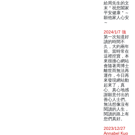
給周先生的文
末＂祝您闔家
平安健康＂～
願他家人心安
～
2024/1/7 強
第一次知道好
讀的時間不
久，大約兩年
前。當時常在
這裡挖寶，本
來很擔心網站
會隨著周博士
離世而無法再
運作，今日再
來發現網站動
起來了，真
心、真心地感
謝願意付出的
善心人士們。
無法想像沒有
閱讀的人生，
閱讀的路上有
您們真好。
2023/12/27
Annabel Kuo