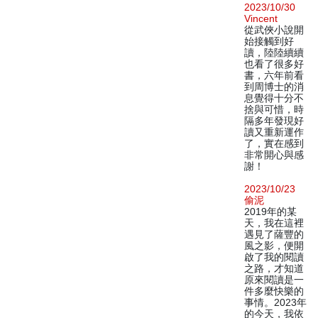
2023/10/30
Vincent
從武俠小說開
始接觸到好
讀，陸陸續續
也看了很多好
書，六年前看
到周博士的消
息覺得十分不
捨與可惜，時
隔多年發現好
讀又重新運作
了，實在感到
非常開心與感
謝！
2023/10/23
偷泥
2019年的某
天，我在這裡
遇見了薩豐的
風之影，便開
啟了我的閱讀
之路，才知道
原來閱讀是一
件多麼快樂的
事情。2023年
的今天，我依