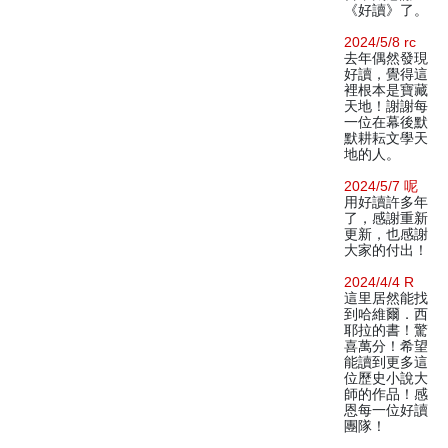
《好讀》了。
2024/5/8 rc
去年偶然發現
好讀，覺得這
裡根本是寶藏
天地！謝謝每
一位在幕後默
默耕耘文學天
地的人。
2024/5/7 呢
用好讀許多年
了，感謝重新
更新，也感謝
大家的付出！
2024/4/4 R
這里居然能找
到哈維爾．西
耶拉的書！驚
喜萬分！希望
能讀到更多這
位歷史小說大
師的作品！感
恩每一位好讀
團隊！