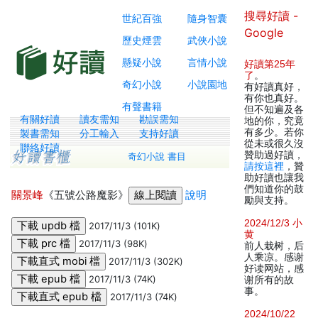
搜尋好讀 -
世紀百強
隨身智囊
Google
歷史煙雲
武俠小說
懸疑小說
言情小說
好讀第25年
了
。
奇幻小說
小說園地
有好讀真好，
有你也真好。
有聲書籍
但不知遍及各
有關好讀
讀友需知
勘誤需知
地的你，究竟
有多少。若你
製書需知
分工輸入
支持好讀
從未或很久沒
聯絡好讀
贊助過好讀，
奇幻小說 書目
請按這裡
，贊
助好讀也讓我
們知道你的鼓
關景峰
《五號公路魔影》
說明
勵與支持。
2024/12/3 小
2017/11/3 (101K)
黄
2017/11/3 (98K)
前人栽树，后
人乘凉。感谢
2017/11/3 (302K)
好读网站，感
2017/11/3 (74K)
谢所有的故
事。
2017/11/3 (74K)
2024/10/22