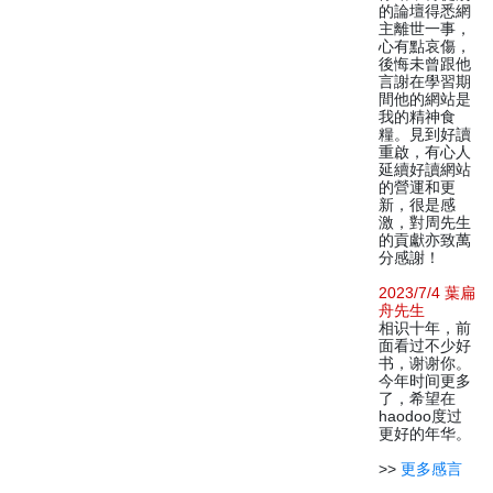
的論壇得悉網
主離世一事，
心有點哀傷，
後悔未曾跟他
言謝在學習期
間他的網站是
我的精神食
糧。見到好讀
重啟，有心人
延續好讀網站
的營運和更
新，很是感
激，對周先生
的貢獻亦致萬
分感謝！
2023/7/4 葉扁
舟先生
相识十年，前
面看过不少好
书，谢谢你。
今年时间更多
了，希望在
haodoo度过
更好的年华。
>>
更多感言