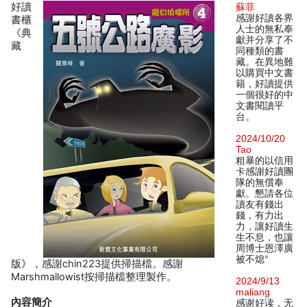
好讀
蘇菲
感謝好讀各界
書櫃
人士的無私奉
《典
獻并分享了不
藏
同種類的書
藏。在異地難
以購買中文書
籍，好讀提供
一個很好的中
文書閱讀平
台。
2024/10/20
Tao
粗暴的以信用
卡感謝好讀團
隊的無償奉
獻。懇請各位
讀友有錢出
錢，有力出
力，讓好讀生
生不息，也讓
周博士恩澤廣
被不熄°
版》，感謝chin223提供掃描檔。感謝
Marshmallowist按掃描檔整理製作。
2024/9/13
maliang
內容簡介
感谢好读，无