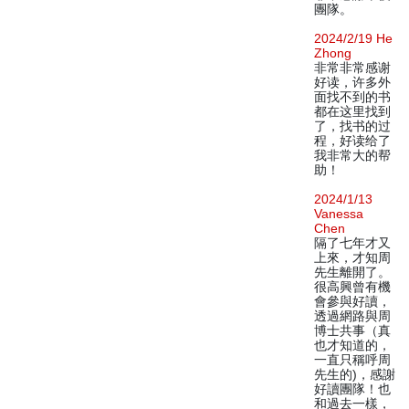
團隊。
2024/2/19 He
Zhong
非常非常感谢
好读，许多外
面找不到的书
都在这里找到
了，找书的过
程，好读给了
我非常大的帮
助！
2024/1/13
Vanessa
Chen
隔了七年才又
上來，才知周
先生離開了。
很高興曾有機
會參與好讀，
透過網路與周
博士共事（真
也才知道的，
一直只稱呼周
先生的)，感謝
好讀團隊！也
和過去一樣，