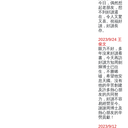
今日，偶然想
起老朋友，想
不到好讀還
在，令人又驚
又喜。祝福好
讀，好讀長
存。
2023/9/24 王
俊文
眼力不好，多
年沒來好讀看
書，今天再訪
好讀方知周劍
輝博士已往
生，不勝唏
噓，希望他安
息天國。沒有
他的辛苦創建
及許多熱心朋
友的共同努
力，好讀不容
易經營至今。
謝謝周博士及
熱心朋友的辛
勞貢獻！
2023/9/12