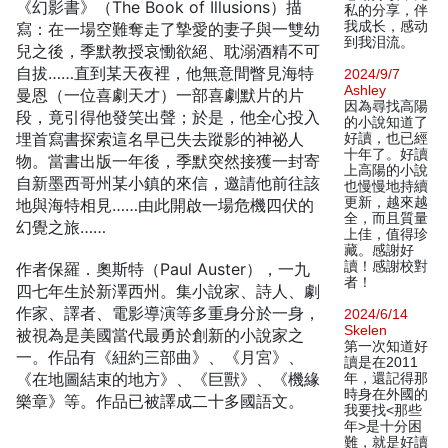
《幻影書》（The Book of Illusions）描
私的分享，伴
我成长，感动
寫：在一場空難奪走了摯愛的妻子與一雙幼
到我泪流。
兒之後，季默教授哀慟欲絕、耽溺酒精不可
自拔……直到某天夜裡，他無意間瞥見海特
2024/9/7
Ashley
曼恩（一位喜劇天才）一部喜劇默片的片
因為尋找高陽
段，竟引得他發笑出聲；於是，他全心投入
的小說知道了
埋首寫書探索這名早已失去蹤影的神祕人
好讀，也已經
十年了。好讀
物。當書出版一年後，季默突然接獲一封寄
上高陽的小說
自新墨西哥州某小鎮的來信，邀請他前往該
也慢慢地持續
更新，越來越
地與海特相見……由此開啟一場危機四伏的
全，而且質量
幻覺之旅……
上佳，值得珍
藏。感謝好
讀！感謝校對
作者保羅．奧斯特（Paul Auster），一九
者！
四七年生於新澤西州。集小說家、詩人、劇
作家、譯者、電影導演等多重身分於一身，
2024/6/14
Skelen
被視為是美國當代最勇於創新的小說家之
第一次知道好
一。作品有《紐約三部曲》、《月宮》、
讀是在2011
《在地圖結束的地方》、《巨獸》、《機緣
年，還記得那
時身在外國的
樂章》等。作品已被譯成二十多國語文。
我要找<那些
年>是十分困
難，就是好讀