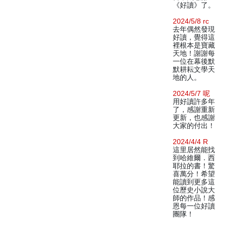
《好讀》了。
2024/5/8 rc
去年偶然發現
好讀，覺得這
裡根本是寶藏
天地！謝謝每
一位在幕後默
默耕耘文學天
地的人。
2024/5/7 呢
用好讀許多年
了，感謝重新
更新，也感謝
大家的付出！
2024/4/4 R
這里居然能找
到哈維爾．西
耶拉的書！驚
喜萬分！希望
能讀到更多這
位歷史小說大
師的作品！感
恩每一位好讀
團隊！