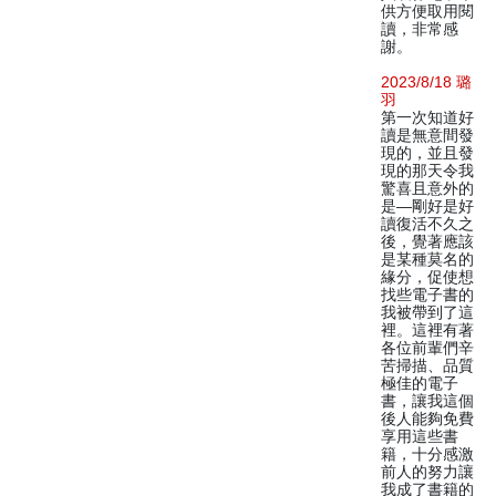
供方便取用閱
讀，非常感
謝。
2023/8/18 璐
羽
第一次知道好
讀是無意間發
現的，並且發
現的那天令我
驚喜且意外的
是—剛好是好
讀復活不久之
後，覺著應該
是某種莫名的
緣分，促使想
找些電子書的
我被帶到了這
裡。這裡有著
各位前輩們辛
苦掃描、品質
極佳的電子
書，讓我這個
後人能夠免費
享用這些書
籍，十分感激
前人的努力讓
我成了書籍的