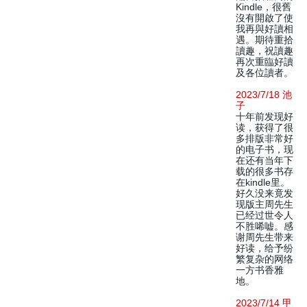
Kindle，很舊
沒有開啟了使
我再與好讀相
遇。期待重拾
讀趣，祝讀趣
再次重臨好讀
及各位讀者。
2023/7/18 池
子
十年前发现好
读，获得了很
多排版非常好
的电子书，现
在还有当年下
载的很多书存
在kindle里。
好久没来竟发
现版主周先生
已经过世令人
不胜唏嘘。感
谢周先生带来
好读，给予纷
繁复杂的网络
一方书香雅
地。
2023/7/14 甲