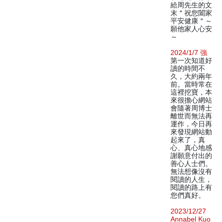
給周先生的文
末＂祝您闔家
平安健康＂～
願他家人心安
～
2024/1/7 強
第一次知道好
讀的時間不
久，大約兩年
前。當時常在
這裡挖寶，本
來很擔心網站
會隨著周博士
離世而無法再
運作，今日再
來發現網站動
起來了，真
心、真心地感
謝願意付出的
善心人士們。
無法想像沒有
閱讀的人生，
閱讀的路上有
您們真好。
2023/12/27
Annabel Kuo