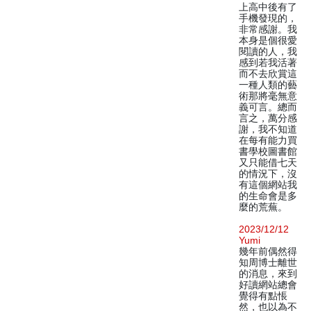
上高中後有了
手機發現的，
非常感謝。我
本身是個很愛
閱讀的人，我
感到若我活著
而不去欣賞這
一種人類的藝
術那將毫無意
義可言。總而
言之，萬分感
謝，我不知道
在每有能力買
書學校圖書館
又只能借七天
的情況下，沒
有這個網站我
的生命會是多
麼的荒蕪。
2023/12/12
Yumi
幾年前偶然得
知周博士離世
的消息，來到
好讀網站總會
覺得有點悵
然，也以為不