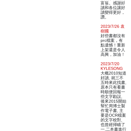
富翁。感謝好
讀和各位讓好
讀變得更好，
讚。
2023/7/26 袁
樹國
好些書都沒有
prc檔案，有
點遺憾！重新
上架還是令人
高興，加油！
2023/7/20
KYLESONG
大概2010知道
好讀, 就三不
五時來此找書,
原本只有看書
時順便回報一
些文字勘誤,
後來2015開始
幫忙周博士製
作電子書, 主
要是OCR檔案
的文字校對,
也曾經掃瞄了
一,二本書進行