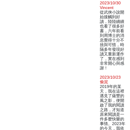
2023/10/30
Vincent
從武俠小說開
始接觸到好
讀，陸陸續續
也看了很多好
書，六年前看
到周博士的消
息覺得十分不
捨與可惜，時
隔多年發現好
讀又重新運作
了，實在感到
非常開心與感
謝！
2023/10/23
偷泥
2019年的某
天，我在這裡
遇見了薩豐的
風之影，便開
啟了我的閱讀
之路，才知道
原來閱讀是一
件多麼快樂的
事情。2023年
的今天，我依