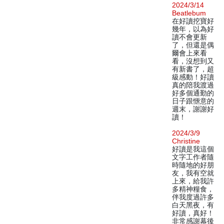
2024/3/14
Beatlebum
在好讀挖寶好
幾年，以為好
讀不會更新
了，但還是偶
爾會上來看
看，沒想到又
有新書了，超
級感動！好讀
真的陪我渡過
好多個通勤的
日子跟愜意的
週末，謝謝好
讀！
2024/3/9
Christine
好讀是我這個
文字工作者隨
時隨地的好朋
友，我有空就
上來，給我許
多精神糧食，
伴我度過許多
白天黑夜，有
好讀，真好！
非常感謝幕後