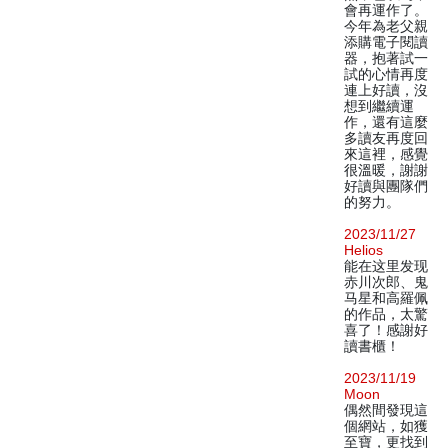
會再運作了。
今年為老父親
添購電子閱讀
器，抱著試一
試的心情再度
連上好讀，沒
想到繼續運
作，還有這麼
多讀友再度回
來這裡，感覺
很溫暖，謝謝
好讀與團隊們
的努力。
2023/11/27
Helios
能在这里发现
赤川次郎、鬼
马星和高羅佩
的作品，太驚
喜了！感謝好
讀書櫃！
2023/11/19
Moon
偶然間發現這
個網站，如獲
至寶，更找到