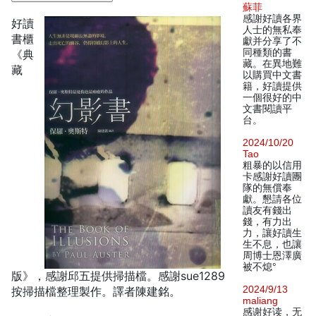
蘇菲
感謝好讀各界
好讀
人士的無私奉
書櫃
獻并分享了不
同種類的書
《典
藏。在異地難
藏
以購買中文書
籍，好讀提供
一個很好的中
文書閱讀平
台。
2024/10/20
Tao
粗暴的以信用
卡感謝好讀團
隊的無償奉
獻。懇請各位
讀友有錢出
錢，有力出
力，讓好讀生
生不息，也讓
周博士恩澤廣
被不熄°
版》，感謝邱五提供掃描檔。感謝sue1289
2024/9/13
按掃描檔整理製作。譯者陳建銘。
maliang
感谢好读，无