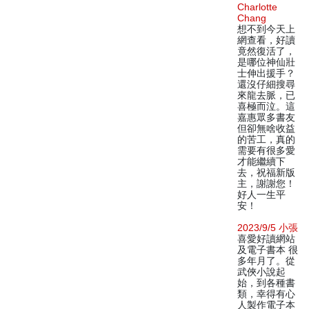
Charlotte
Chang
想不到今天上
網查看，好讀
竟然復活了，
是哪位神仙壯
士伸出援手？
還沒仔細搜尋
來龍去脈，已
喜極而泣。這
嘉惠眾多書友
但卻無啥收益
的苦工，真的
需要有很多愛
才能繼續下
去，祝福新版
主，謝謝您！
好人一生平
安！
2023/9/5 小張
喜愛好讀網站
及電子書本 很
多年月了。從
武俠小說起
始，到各種書
類，幸得有心
人製作電子本