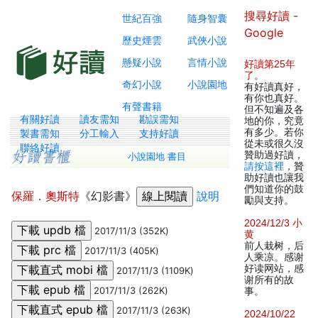
搜尋好讀 -
世紀百強
隨身智囊
Google
歷史煙雲
武俠小說
懸疑小說
言情小說
好讀第25年
了
。
奇幻小說
小說園地
有好讀真好，
有你也真好。
有聲書籍
但不知遍及各
有關好讀
讀友需知
勘誤需知
地的你，究竟
有多少。若你
製書需知
分工輸入
支持好讀
從未或很久沒
聯絡好讀
贊助過好讀，
小說園地 書目
請按這裡
，贊
助好讀也讓我
們知道你的鼓
保羅．奧斯特
《幻影書》
說明
勵與支持。
2024/12/3 小
2017/11/3 (352K)
黄
前人栽树，后
2017/11/3 (405K)
人乘凉。感谢
好读网站，感
2017/11/3 (1109K)
谢所有的故
2017/11/3 (262K)
事。
2017/11/3 (263K)
2024/10/22