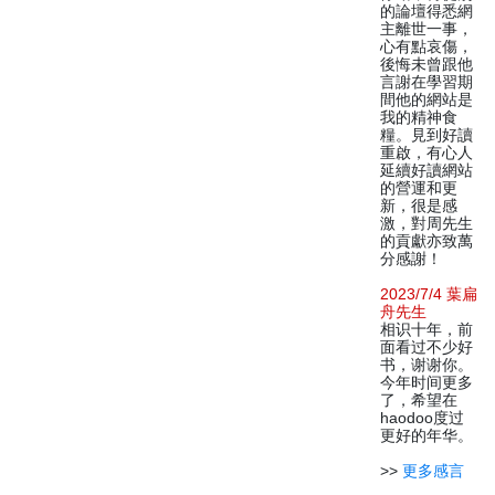
的論壇得悉網
主離世一事，
心有點哀傷，
後悔未曾跟他
言謝在學習期
間他的網站是
我的精神食
糧。見到好讀
重啟，有心人
延續好讀網站
的營運和更
新，很是感
激，對周先生
的貢獻亦致萬
分感謝！
2023/7/4 葉扁
舟先生
相识十年，前
面看过不少好
书，谢谢你。
今年时间更多
了，希望在
haodoo度过
更好的年华。
>>
更多感言