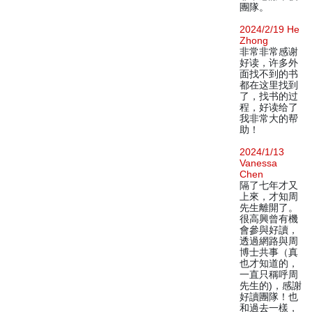
團隊。
2024/2/19 He
Zhong
非常非常感谢
好读，许多外
面找不到的书
都在这里找到
了，找书的过
程，好读给了
我非常大的帮
助！
2024/1/13
Vanessa
Chen
隔了七年才又
上來，才知周
先生離開了。
很高興曾有機
會參與好讀，
透過網路與周
博士共事（真
也才知道的，
一直只稱呼周
先生的)，感謝
好讀團隊！也
和過去一樣，