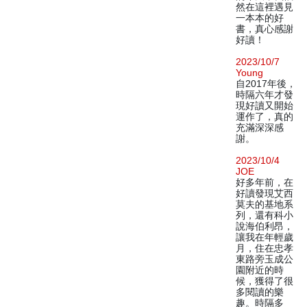
然在這裡遇見
一本本的好
書，真心感謝
好讀！
2023/10/7
Young
自2017年後，
時隔六年才發
現好讀又開始
運作了，真的
充滿深深感
謝。
2023/10/4
JOE
好多年前，在
好讀發現艾西
莫夫的基地系
列，還有科小
說海伯利昂，
讓我在年輕歲
月，住在忠孝
東路旁玉成公
園附近的時
候，獲得了很
多閱讀的樂
趣。時隔多