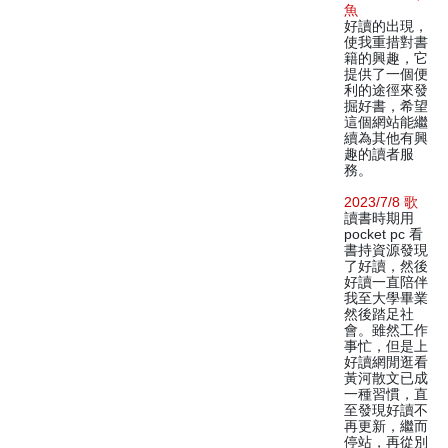
魚
好讀的出現，
使我重措對書
籍的興趣，它
提供了一個便
利的途徑來發
掘好書，希望
這個網站能繼
續為其他有興
趣的讀者服
務。
2023/7/8 歌
讀書時期用
pocket pc 看
書持資源發現
了好讀，然後
好讀一直陪伴
我至大學畢業
然後踏足社
會。雖然工作
事忙，但是上
好讀網閒逛看
黃河散文已成
一種習慣，直
至發現好讀不
再更新，繼而
停站，再從別