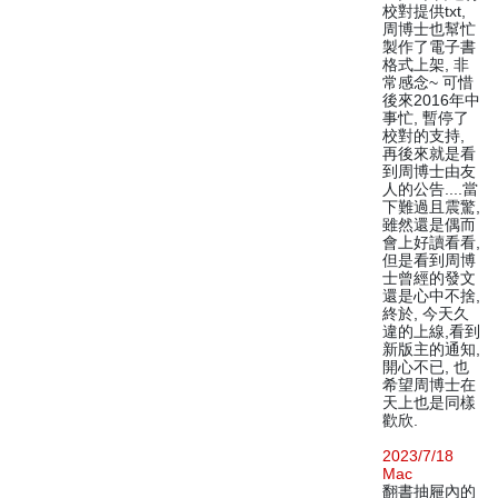
校對提供txt,
周博士也幫忙
製作了電子書
格式上架, 非
常感念~ 可惜
後來2016年中
事忙, 暫停了
校對的支持,
再後來就是看
到周博士由友
人的公告....當
下難過且震驚,
雖然還是偶而
會上好讀看看,
但是看到周博
士曾經的發文
還是心中不捨,
終於, 今天久
違的上線,看到
新版主的通知,
開心不已, 也
希望周博士在
天上也是同樣
歡欣.
2023/7/18
Mac
翻書抽屜內的