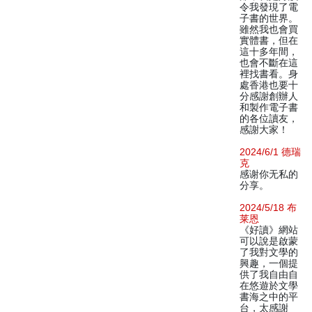
令我發現了電
子書的世界。
雖然我也會買
實體書，但在
這十多年間，
也會不斷在這
裡找書看。身
處香港也要十
分感謝創辦人
和製作電子書
的各位讀友，
感謝大家！
2024/6/1 德瑞
克
感谢你无私的
分享。
2024/5/18 布
莱恩
《好讀》網站
可以說是啟蒙
了我對文學的
興趣，一個提
供了我自由自
在悠遊於文學
書海之中的平
台，太感謝