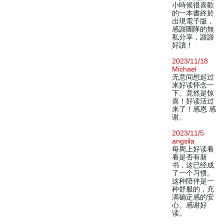
小時候很喜歡
的一本書終於
出現電子版，
感謝團隊的無
私分享，謝謝
好讀！
2023/11/18
Michael
无意间想起过
来好读怀念一
下。竟然是惊
喜！好读活过
来了！感恩 感
谢。
2023/11/5
angsila
每周上好读看
看是否有新
书，这已经成
了一个习惯。
这种陪伴是一
种舒服的，充
满确定感的安
心。感谢好
读。