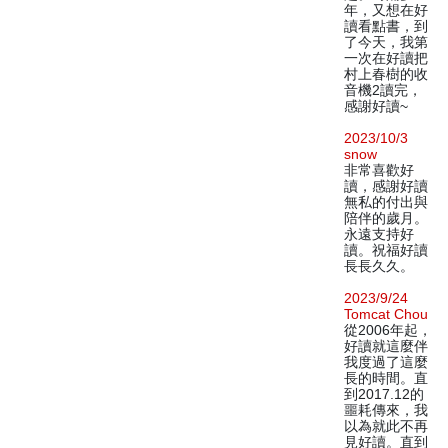
年，又想在好
讀看點書，到
了今天，我第
一次在好讀把
村上春樹的收
音機2讀完，
感謝好讀~
2023/10/3
snow
非常喜歡好
讀，感謝好讀
無私的付出與
陪伴的歲月。
永遠支持好
讀。祝福好讀
長長久久。
2023/9/24
Tomcat Chou
從2006年起，
好讀就這麼伴
我度過了這麼
長的時間。直
到2017.12的
噩耗傳來，我
以為就此不再
見好讀。直到