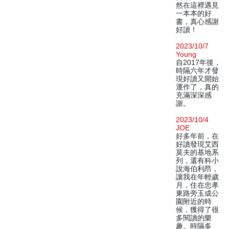
然在這裡遇見
一本本的好
書，真心感謝
好讀！
2023/10/7
Young
自2017年後，
時隔六年才發
現好讀又開始
運作了，真的
充滿深深感
謝。
2023/10/4
JOE
好多年前，在
好讀發現艾西
莫夫的基地系
列，還有科小
說海伯利昂，
讓我在年輕歲
月，住在忠孝
東路旁玉成公
園附近的時
候，獲得了很
多閱讀的樂
趣。時隔多