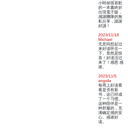
小時候很喜歡
的一本書終於
出現電子版，
感謝團隊的無
私分享，謝謝
好讀！
2023/11/18
Michael
无意间想起过
来好读怀念一
下。竟然是惊
喜！好读活过
来了！感恩 感
谢。
2023/11/5
angsila
每周上好读看
看是否有新
书，这已经成
了一个习惯。
这种陪伴是一
种舒服的，充
满确定感的安
心。感谢好
读。