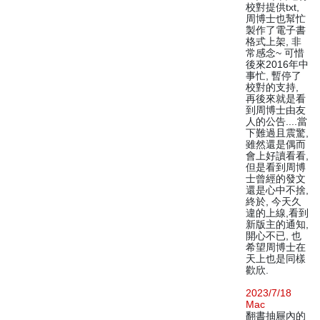
校對提供txt,
周博士也幫忙
製作了電子書
格式上架, 非
常感念~ 可惜
後來2016年中
事忙, 暫停了
校對的支持,
再後來就是看
到周博士由友
人的公告....當
下難過且震驚,
雖然還是偶而
會上好讀看看,
但是看到周博
士曾經的發文
還是心中不捨,
終於, 今天久
違的上線,看到
新版主的通知,
開心不已, 也
希望周博士在
天上也是同樣
歡欣.
2023/7/18
Mac
翻書抽屜內的