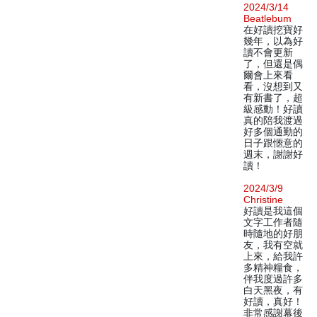
2024/3/14
Beatlebum
在好讀挖寶好
幾年，以為好
讀不會更新
了，但還是偶
爾會上來看
看，沒想到又
有新書了，超
級感動！好讀
真的陪我渡過
好多個通勤的
日子跟愜意的
週末，謝謝好
讀！
2024/3/9
Christine
好讀是我這個
文字工作者隨
時隨地的好朋
友，我有空就
上來，給我許
多精神糧食，
伴我度過許多
白天黑夜，有
好讀，真好！
非常感謝幕後