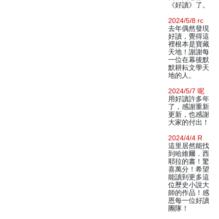
《好讀》了。
2024/5/8 rc
去年偶然發現
好讀，覺得這
裡根本是寶藏
天地！謝謝每
一位在幕後默
默耕耘文學天
地的人。
2024/5/7 呢
用好讀許多年
了，感謝重新
更新，也感謝
大家的付出！
2024/4/4 R
這里居然能找
到哈維爾．西
耶拉的書！驚
喜萬分！希望
能讀到更多這
位歷史小說大
師的作品！感
恩每一位好讀
團隊！