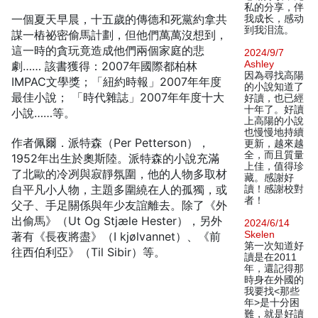
私的分享，伴
一個夏天早晨，十五歲的傳德和死黨約拿共
我成长，感动
到我泪流。
謀一樁祕密偷馬計劃，但他們萬萬沒想到，
這一時的貪玩竟造成他們兩個家庭的悲
2024/9/7
Ashley
劇…… 該書獲得：2007年國際都柏林
因為尋找高陽
IMPAC文學獎；「紐約時報」2007年年度
的小說知道了
最佳小說； 「時代雜誌」2007年年度十大
好讀，也已經
十年了。好讀
小說……等。
上高陽的小說
也慢慢地持續
作者佩爾．派特森（Per Petterson），
更新，越來越
全，而且質量
1952年出生於奧斯陸。派特森的小說充滿
上佳，值得珍
了北歐的冷冽與寂靜氛圍，他的人物多取材
藏。感謝好
自平凡小人物，主題多圍繞在人的孤獨，或
讀！感謝校對
者！
父子、手足關係與年少友誼離去。除了《外
出偷馬》（Ut Og Stjæle Hester），另外
2024/6/14
Skelen
著有《長夜將盡》（I kjølvannet）、《前
第一次知道好
往西伯利亞》（Til Sibir）等。
讀是在2011
年，還記得那
時身在外國的
我要找<那些
年>是十分困
難，就是好讀