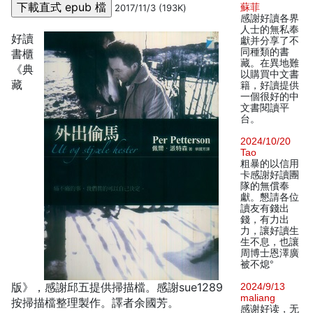
蘇菲
2017/11/3 (193K)
感謝好讀各界
人士的無私奉
好讀
獻并分享了不
同種類的書
書櫃
藏。在異地難
《典
以購買中文書
藏
籍，好讀提供
一個很好的中
文書閱讀平
台。
2024/10/20
Tao
粗暴的以信用
卡感謝好讀團
隊的無償奉
獻。懇請各位
讀友有錢出
錢，有力出
力，讓好讀生
生不息，也讓
周博士恩澤廣
被不熄°
版》，感謝邱五提供掃描檔。感謝sue1289
2024/9/13
maliang
按掃描檔整理製作。譯者余國芳。
感谢好读，无