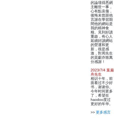
的論壇得悉網
主離世一事，
心有點哀傷，
後悔未曾跟他
言謝在學習期
間他的網站是
我的精神食
糧。見到好讀
重啟，有心人
延續好讀網站
的營運和更
新，很是感
激，對周先生
的貢獻亦致萬
分感謝！
2023/7/4 葉扁
舟先生
相识十年，前
面看过不少好
书，谢谢你。
今年时间更多
了，希望在
haodoo度过
更好的年华。
>>
更多感言