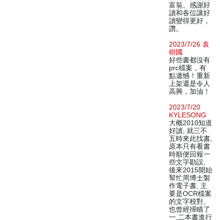
富翁。感謝好
讀和各位讓好
讀變得更好，
讚。
2023/7/26 袁
樹國
好些書都沒有
prc檔案，有
點遺憾！重新
上架還是令人
高興，加油！
2023/7/20
KYLESONG
大概2010知道
好讀, 就三不
五時來此找書,
原本只有看書
時順便回報一
些文字勘誤,
後來2015開始
幫忙周博士製
作電子書, 主
要是OCR檔案
的文字校對,
也曾經掃瞄了
一,二本書進行