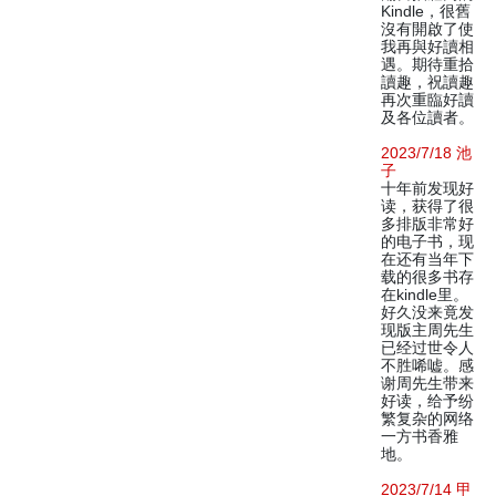
Kindle，很舊
沒有開啟了使
我再與好讀相
遇。期待重拾
讀趣，祝讀趣
再次重臨好讀
及各位讀者。
2023/7/18 池
子
十年前发现好
读，获得了很
多排版非常好
的电子书，现
在还有当年下
载的很多书存
在kindle里。
好久没来竟发
现版主周先生
已经过世令人
不胜唏嘘。感
谢周先生带来
好读，给予纷
繁复杂的网络
一方书香雅
地。
2023/7/14 甲