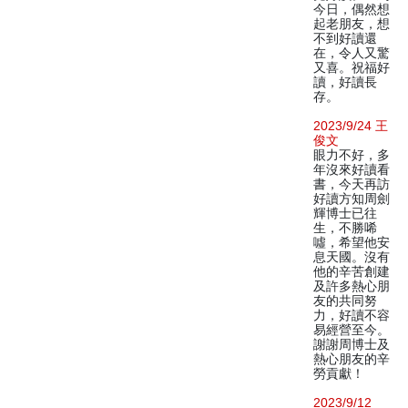
今日，偶然想
起老朋友，想
不到好讀還
在，令人又驚
又喜。祝福好
讀，好讀長
存。
2023/9/24 王
俊文
眼力不好，多
年沒來好讀看
書，今天再訪
好讀方知周劍
輝博士已往
生，不勝唏
噓，希望他安
息天國。沒有
他的辛苦創建
及許多熱心朋
友的共同努
力，好讀不容
易經營至今。
謝謝周博士及
熱心朋友的辛
勞貢獻！
2023/9/12