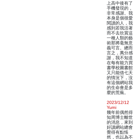
上高中後有了
手機發現的，
非常感謝。我
本身是個很愛
閱讀的人，我
感到若我活著
而不去欣賞這
一種人類的藝
術那將毫無意
義可言。總而
言之，萬分感
謝，我不知道
在每有能力買
書學校圖書館
又只能借七天
的情況下，沒
有這個網站我
的生命會是多
麼的荒蕪。
2023/12/12
Yumi
幾年前偶然得
知周博士離世
的消息，來到
好讀網站總會
覺得有點悵
然，也以為不