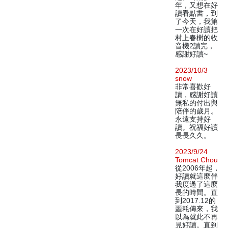
年，又想在好
讀看點書，到
了今天，我第
一次在好讀把
村上春樹的收
音機2讀完，
感謝好讀~
2023/10/3
snow
非常喜歡好
讀，感謝好讀
無私的付出與
陪伴的歲月。
永遠支持好
讀。祝福好讀
長長久久。
2023/9/24
Tomcat Chou
從2006年起，
好讀就這麼伴
我度過了這麼
長的時間。直
到2017.12的
噩耗傳來，我
以為就此不再
見好讀。直到