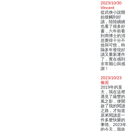
2023/10/30
Vincent
從武俠小說開
始接觸到好
讀，陸陸續續
也看了很多好
書，六年前看
到周博士的消
息覺得十分不
捨與可惜，時
隔多年發現好
讀又重新運作
了，實在感到
非常開心與感
謝！
2023/10/23
偷泥
2019年的某
天，我在這裡
遇見了薩豐的
風之影，便開
啟了我的閱讀
之路，才知道
原來閱讀是一
件多麼快樂的
事情。2023年
的今天，我依