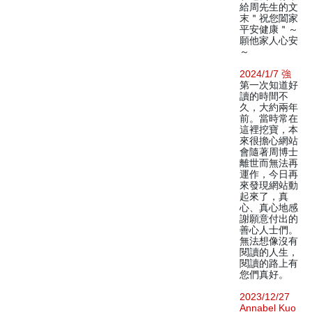
給周先生的文
末＂祝您闔家
平安健康＂～
願他家人心安
～
2024/1/7 強
第一次知道好
讀的時間不
久，大約兩年
前。當時常在
這裡挖寶，本
來很擔心網站
會隨著周博士
離世而無法再
運作，今日再
來發現網站動
起來了，真
心、真心地感
謝願意付出的
善心人士們。
無法想像沒有
閱讀的人生，
閱讀的路上有
您們真好。
2023/12/27
Annabel Kuo