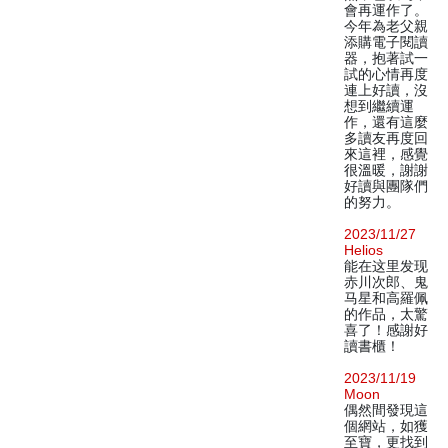
會再運作了。
今年為老父親
添購電子閱讀
器，抱著試一
試的心情再度
連上好讀，沒
想到繼續運
作，還有這麼
多讀友再度回
來這裡，感覺
很溫暖，謝謝
好讀與團隊們
的努力。
2023/11/27
Helios
能在这里发现
赤川次郎、鬼
马星和高羅佩
的作品，太驚
喜了！感謝好
讀書櫃！
2023/11/19
Moon
偶然間發現這
個網站，如獲
至寶，更找到