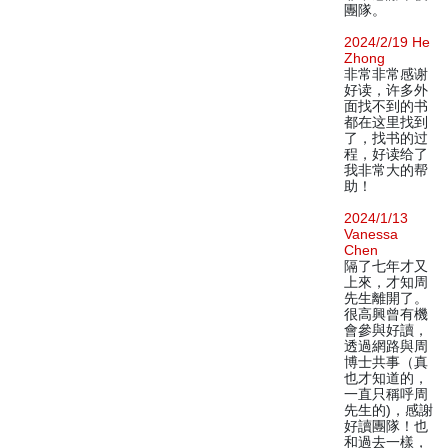
團隊。
2024/2/19 He
Zhong
非常非常感谢
好读，许多外
面找不到的书
都在这里找到
了，找书的过
程，好读给了
我非常大的帮
助！
2024/1/13
Vanessa
Chen
隔了七年才又
上來，才知周
先生離開了。
很高興曾有機
會參與好讀，
透過網路與周
博士共事（真
也才知道的，
一直只稱呼周
先生的)，感謝
好讀團隊！也
和過去一樣，