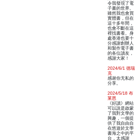
令我發現了電
子書的世界。
雖然我也會買
實體書，但在
這十多年間，
也會不斷在這
裡找書看。身
處香港也要十
分感謝創辦人
和製作電子書
的各位讀友，
感謝大家！
2024/6/1 德瑞
克
感谢你无私的
分享。
2024/5/18 布
莱恩
《好讀》網站
可以說是啟蒙
了我對文學的
興趣，一個提
供了我自由自
在悠遊於文學
書海之中的平
台，太感謝