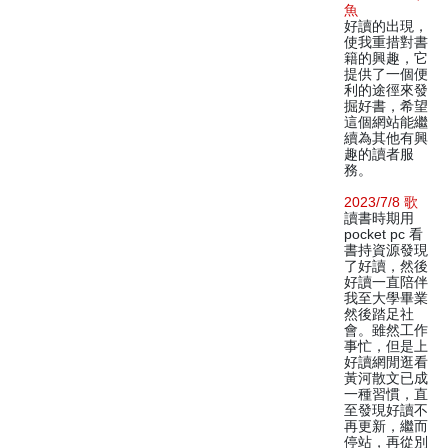
魚
好讀的出現，
使我重措對書
籍的興趣，它
提供了一個便
利的途徑來發
掘好書，希望
這個網站能繼
續為其他有興
趣的讀者服
務。
2023/7/8 歌
讀書時期用
pocket pc 看
書持資源發現
了好讀，然後
好讀一直陪伴
我至大學畢業
然後踏足社
會。雖然工作
事忙，但是上
好讀網閒逛看
黃河散文已成
一種習慣，直
至發現好讀不
再更新，繼而
停站，再從別