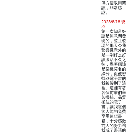
供方便取用閱
讀，非常感
謝。
2023/8/18 璐
羽
第一次知道好
讀是無意間發
現的，並且發
現的那天令我
驚喜且意外的
是—剛好是好
讀復活不久之
後，覺著應該
是某種莫名的
緣分，促使想
找些電子書的
我被帶到了這
裡。這裡有著
各位前輩們辛
苦掃描、品質
極佳的電子
書，讓我這個
後人能夠免費
享用這些書
籍，十分感激
前人的努力讓
我成了書籍的