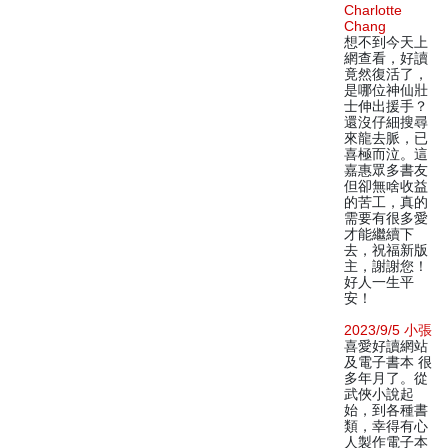
Charlotte
Chang
想不到今天上
網查看，好讀
竟然復活了，
是哪位神仙壯
士伸出援手？
還沒仔細搜尋
來龍去脈，已
喜極而泣。這
嘉惠眾多書友
但卻無啥收益
的苦工，真的
需要有很多愛
才能繼續下
去，祝福新版
主，謝謝您！
好人一生平
安！
2023/9/5 小張
喜愛好讀網站
及電子書本 很
多年月了。從
武俠小說起
始，到各種書
類，幸得有心
人製作電子本