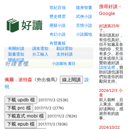
搜尋好讀 -
世紀百強
隨身智囊
Google
歷史煙雲
武俠小說
懸疑小說
言情小說
好讀第25年
了
。
奇幻小說
小說園地
有好讀真好，
有你也真好。
有聲書籍
但不知遍及各
有關好讀
讀友需知
勘誤需知
地的你，究竟
有多少。若你
製書需知
分工輸入
支持好讀
從未或很久沒
聯絡好讀
贊助過好讀，
小說園地 書目
請按這裡
，贊
助好讀也讓我
們知道你的鼓
佩爾．派特森
《外出偷馬》
說
勵與支持。
明
2024/12/3 小
黄
前人栽树，后
2017/11/3 (253K)
人乘凉。感谢
2017/11/3 (277K)
好读网站，感
谢所有的故
2017/11/3 (782K)
事。
2017/11/3 (193K)
2024/10/22