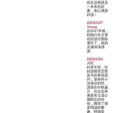
然在這裡遇見
一本本的好
書，真心感謝
好讀！
2023/10/7
Young
自2017年後，
時隔六年才發
現好讀又開始
運作了，真的
充滿深深感
謝。
2023/10/4
JOE
好多年前，在
好讀發現艾西
莫夫的基地系
列，還有科小
說海伯利昂，
讓我在年輕歲
月，住在忠孝
東路旁玉成公
園附近的時
候，獲得了很
多閱讀的樂
趣。時隔多