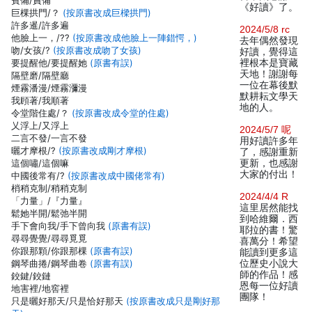
賓備/責備
《好讀》了。
巨棵拱門/？
(按原書改成巨樑拱門)
許多暹/許多遍
2024/5/8 rc
他臉上一，/??
(按原書改成他臉上一陣錯愕，)
去年偶然發現
吻/女孩/?
(按原書改成吻了女孩)
好讀，覺得這
要提醒他/要提醒她
(原書有誤)
裡根本是寶藏
天地！謝謝每
隔壁磨/隔壁廳
一位在幕後默
煙霧潘漫/煙霧瀰漫
默耕耘文學天
我頋著/我順著
地的人。
令堂階住處/？
(按原書改成令堂的住處)
乂浮上/又浮上
2024/5/7 呢
二言不發/一言不發
用好讀許多年
曬才摩根/?
(按原書改成剛才摩根)
了，感謝重新
這個嘯/這個嘛
更新，也感謝
大家的付出！
中國後常有/?
(按原書改成中國佬常有)
梢稍克制/稍稍克制
2024/4/4 R
「力量」/『力量』
這里居然能找
鬆她半開/鬆弛半開
到哈維爾．西
手下會向我/手下曾向我
(原書有誤)
耶拉的書！驚
尋尋覺覺/尋尋覓覓
喜萬分！希望
你跟那顆/你跟那棵
(原書有誤)
能讀到更多這
鋼琴曲捲/鋼琴曲卷
(原書有誤)
位歷史小說大
師的作品！感
鉸鍵/鉸鏈
恩每一位好讀
地害裡/地窖裡
團隊！
只是曬好那天/只是恰好那天
(按原書改成只是剛好那