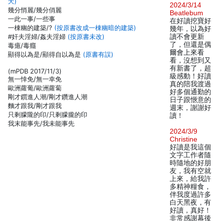
天)
2024/3/14
幾分悄麗/幾分俏麗
Beatlebum
一此一事/一些事
在好讀挖寶好
一棟幽的建築/?
(按原書改成一棟幽暗的建築)
幾年，以為好
#奸夫淫婦/姦夫淫婦
(按原書未改)
讀不會更新
了，但還是偶
毒癔/毒癮
爾會上來看
顯得以為是/顯得自以為是
(原書有誤)
看，沒想到又
有新書了，超
(mPDB 2017/11/3)
級感動！好讀
無一悻免/無一幸免
真的陪我渡過
歐洲蘿葡/歐洲蘿蔔
好多個通勤的
剛才鑕進人潮/剛才鑽進人潮
日子跟愜意的
麵才跟我/剛才跟我
週末，謝謝好
只剩朦隴的印/只剩朦朧的印
讀！
我末能事先/我未能事先
2024/3/9
Christine
好讀是我這個
文字工作者隨
時隨地的好朋
友，我有空就
上來，給我許
多精神糧食，
伴我度過許多
白天黑夜，有
好讀，真好！
非常感謝幕後