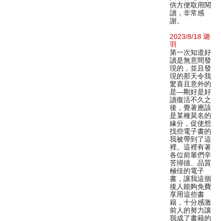
供方便取用閱
讀，非常感
謝。
2023/8/18 璐
羽
第一次知道好
讀是無意間發
現的，並且發
現的那天令我
驚喜且意外的
是—剛好是好
讀復活不久之
後，覺著應該
是某種莫名的
緣分，促使想
找些電子書的
我被帶到了這
裡。這裡有著
各位前輩們辛
苦掃描、品質
極佳的電子
書，讓我這個
後人能夠免費
享用這些書
籍，十分感激
前人的努力讓
我成了書籍的