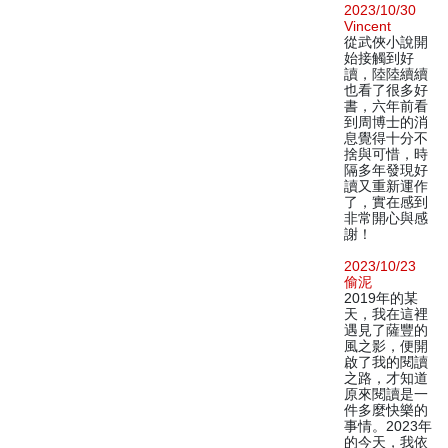
2023/10/30
Vincent
從武俠小說開
始接觸到好
讀，陸陸續續
也看了很多好
書，六年前看
到周博士的消
息覺得十分不
捨與可惜，時
隔多年發現好
讀又重新運作
了，實在感到
非常開心與感
謝！
2023/10/23
偷泥
2019年的某
天，我在這裡
遇見了薩豐的
風之影，便開
啟了我的閱讀
之路，才知道
原來閱讀是一
件多麼快樂的
事情。2023年
的今天，我依