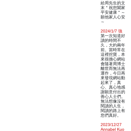
給周先生的文
末＂祝您闔家
平安健康＂～
願他家人心安
～
2024/1/7 強
第一次知道好
讀的時間不
久，大約兩年
前。當時常在
這裡挖寶，本
來很擔心網站
會隨著周博士
離世而無法再
運作，今日再
來發現網站動
起來了，真
心、真心地感
謝願意付出的
善心人士們。
無法想像沒有
閱讀的人生，
閱讀的路上有
您們真好。
2023/12/27
Annabel Kuo