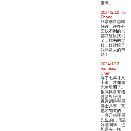
團隊。
2024/2/19 He
Zhong
非常非常感谢
好读，许多外
面找不到的书
都在这里找到
了，找书的过
程，好读给了
我非常大的帮
助！
2024/1/13
Vanessa
Chen
隔了七年才又
上來，才知周
先生離開了。
很高興曾有機
會參與好讀，
透過網路與周
博士共事（真
也才知道的，
一直只稱呼周
先生的)，感謝
好讀團隊！也
和過去一樣，