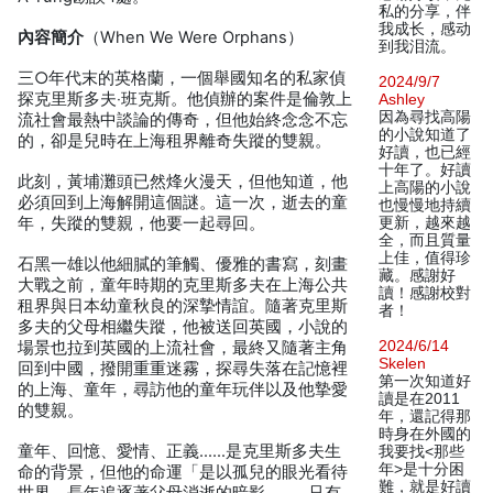
私的分享，伴
我成长，感动
內容簡介
（When We Were Orphans）
到我泪流。
三○年代末的英格蘭，一個舉國知名的私家偵
2024/9/7
探克里斯多夫‧班克斯。他偵辦的案件是倫敦上
Ashley
因為尋找高陽
流社會最熱中談論的傳奇，但他始終念念不忘
的小說知道了
的，卻是兒時在上海租界離奇失蹤的雙親。
好讀，也已經
十年了。好讀
此刻，黃埔灘頭已然烽火漫天，但他知道，他
上高陽的小說
必須回到上海解開這個謎。這一次，逝去的童
也慢慢地持續
年，失蹤的雙親，他要一起尋回。
更新，越來越
全，而且質量
上佳，值得珍
石黑一雄以他細膩的筆觸、優雅的書寫，刻畫
藏。感謝好
大戰之前，童年時期的克里斯多夫在上海公共
讀！感謝校對
租界與日本幼童秋良的深摯情誼。隨著克里斯
者！
多夫的父母相繼失蹤，他被送回英國，小說的
2024/6/14
場景也拉到英國的上流社會，最終又隨著主角
Skelen
回到中國，撥開重重迷霧，探尋失落在記憶裡
第一次知道好
的上海、童年，尋訪他的童年玩伴以及他摯愛
讀是在2011
的雙親。
年，還記得那
時身在外國的
童年、回憶、愛情、正義……是克里斯多夫生
我要找<那些
年>是十分困
命的背景，但他的命運「是以孤兒的眼光看待
難，就是好讀