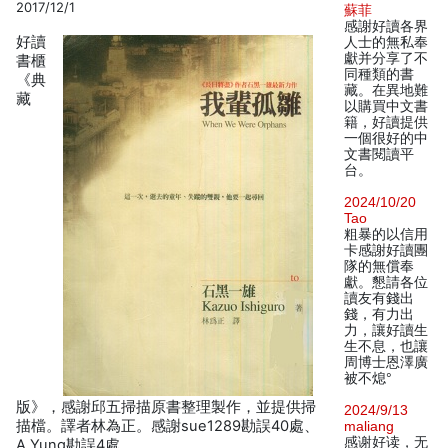
2017/12/1
蘇菲
感謝好讀各界
好讀
人士的無私奉
獻并分享了不
書櫃
同種類的書
《典
藏。在異地難
藏
以購買中文書
籍，好讀提供
一個很好的中
文書閱讀平
台。
2024/10/20
Tao
粗暴的以信用
卡感謝好讀團
隊的無償奉
獻。懇請各位
讀友有錢出
錢，有力出
力，讓好讀生
生不息，也讓
周博士恩澤廣
被不熄°
版》，感謝邱五掃描原書整理製作，並提供掃
2024/9/13
描檔。譯者林為正。感謝sue1289勘誤40處、
maliang
感谢好读，无
A Yung勘誤4處。