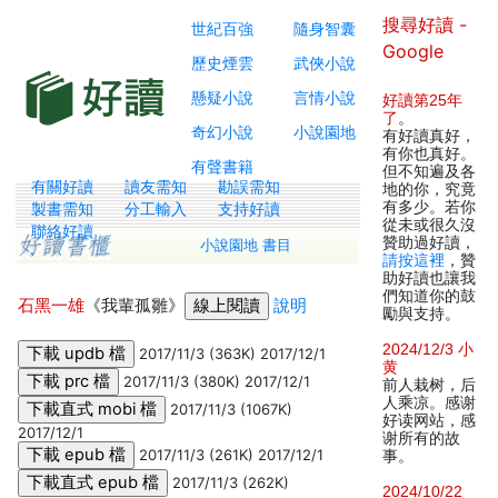
搜尋好讀 -
世紀百強
隨身智囊
Google
歷史煙雲
武俠小說
懸疑小說
言情小說
好讀第25年
了
。
奇幻小說
小說園地
有好讀真好，
有你也真好。
有聲書籍
但不知遍及各
有關好讀
讀友需知
勘誤需知
地的你，究竟
有多少。若你
製書需知
分工輸入
支持好讀
從未或很久沒
聯絡好讀
贊助過好讀，
小說園地 書目
請按這裡
，贊
助好讀也讓我
們知道你的鼓
石黑一雄
《我輩孤雛》
說明
勵與支持。
2024/12/3 小
2017/11/3 (363K) 2017/12/1
黄
2017/11/3 (380K) 2017/12/1
前人栽树，后
人乘凉。感谢
2017/11/3 (1067K)
好读网站，感
2017/12/1
谢所有的故
2017/11/3 (261K) 2017/12/1
事。
2017/11/3 (262K)
2024/10/22