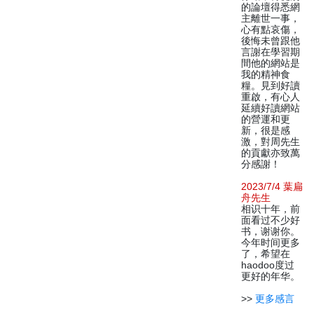
的論壇得悉網
主離世一事，
心有點哀傷，
後悔未曾跟他
言謝在學習期
間他的網站是
我的精神食
糧。見到好讀
重啟，有心人
延續好讀網站
的營運和更
新，很是感
激，對周先生
的貢獻亦致萬
分感謝！
2023/7/4 葉扁
舟先生
相识十年，前
面看过不少好
书，谢谢你。
今年时间更多
了，希望在
haodoo度过
更好的年华。
>>
更多感言