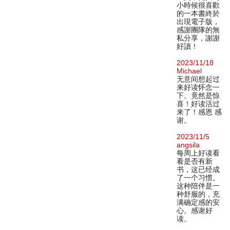
小時候很喜歡
的一本書終於
出現電子版，
感謝團隊的無
私分享，謝謝
好讀！
2023/11/18
Michael
无意间想起过
来好读怀念一
下。竟然是惊
喜！好读活过
来了！感恩 感
谢。
2023/11/5
angsila
每周上好读看
看是否有新
书，这已经成
了一个习惯。
这种陪伴是一
种舒服的，充
满确定感的安
心。感谢好
读。