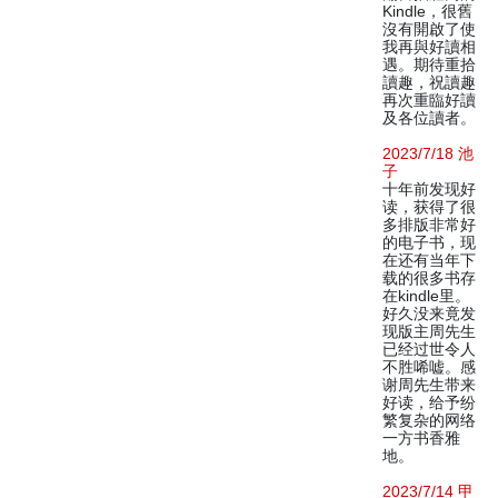
Kindle，很舊
沒有開啟了使
我再與好讀相
遇。期待重拾
讀趣，祝讀趣
再次重臨好讀
及各位讀者。
2023/7/18 池
子
十年前发现好
读，获得了很
多排版非常好
的电子书，现
在还有当年下
载的很多书存
在kindle里。
好久没来竟发
现版主周先生
已经过世令人
不胜唏嘘。感
谢周先生带来
好读，给予纷
繁复杂的网络
一方书香雅
地。
2023/7/14 甲