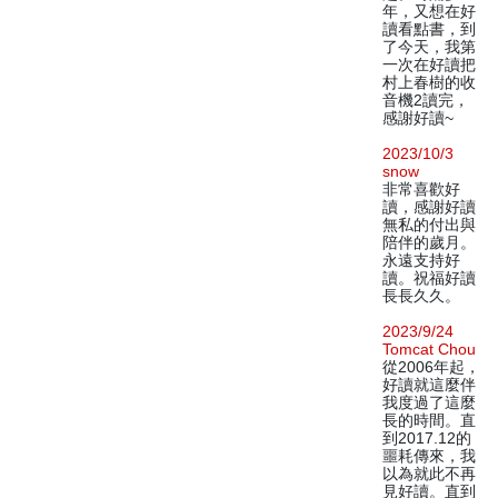
年，又想在好
讀看點書，到
了今天，我第
一次在好讀把
村上春樹的收
音機2讀完，
感謝好讀~
2023/10/3
snow
非常喜歡好
讀，感謝好讀
無私的付出與
陪伴的歲月。
永遠支持好
讀。祝福好讀
長長久久。
2023/9/24
Tomcat Chou
從2006年起，
好讀就這麼伴
我度過了這麼
長的時間。直
到2017.12的
噩耗傳來，我
以為就此不再
見好讀。直到