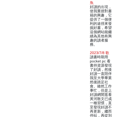
魚
好讀的出現，
使我重措對書
籍的興趣，它
提供了一個便
利的途徑來發
掘好書，希望
這個網站能繼
續為其他有興
趣的讀者服
務。
2023/7/8 歌
讀書時期用
pocket pc 看
書持資源發現
了好讀，然後
好讀一直陪伴
我至大學畢業
然後踏足社
會。雖然工作
事忙，但是上
好讀網閒逛看
黃河散文已成
一種習慣，直
至發現好讀不
再更新，繼而
停站，再從別