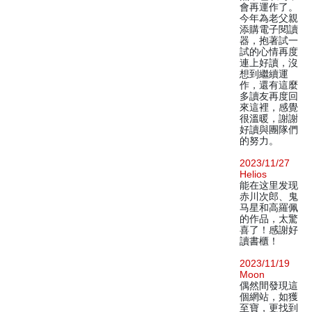
會再運作了。
今年為老父親
添購電子閱讀
器，抱著試一
試的心情再度
連上好讀，沒
想到繼續運
作，還有這麼
多讀友再度回
來這裡，感覺
很溫暖，謝謝
好讀與團隊們
的努力。
2023/11/27
Helios
能在这里发现
赤川次郎、鬼
马星和高羅佩
的作品，太驚
喜了！感謝好
讀書櫃！
2023/11/19
Moon
偶然間發現這
個網站，如獲
至寶，更找到