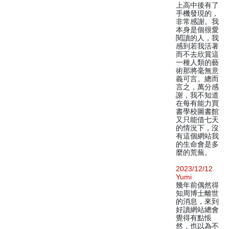
上高中後有了
手機發現的，
非常感謝。我
本身是個很愛
閱讀的人，我
感到若我活著
而不去欣賞這
一種人類的藝
術那將毫無意
義可言。總而
言之，萬分感
謝，我不知道
在每有能力買
書學校圖書館
又只能借七天
的情況下，沒
有這個網站我
的生命會是多
麼的荒蕪。
2023/12/12
Yumi
幾年前偶然得
知周博士離世
的消息，來到
好讀網站總會
覺得有點悵
然，也以為不