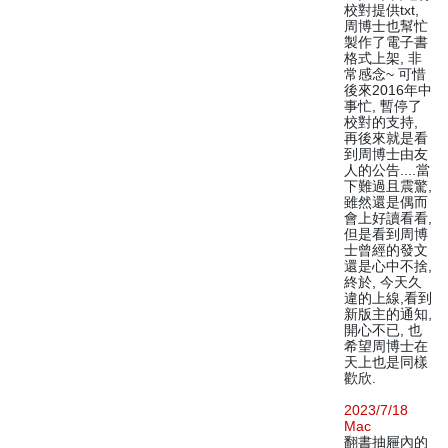
校對提供txt,
周博士也幫忙
製作了電子書
格式上架, 非
常感念~ 可惜
後來2016年中
事忙, 暫停了
校對的支持,
再後來就是看
到周博士由友
人的公告....當
下難過且震驚,
雖然還是偶而
會上好讀看看,
但是看到周博
士曾經的發文
還是心中不捨,
終於, 今天久
違的上線,看到
新版主的通知,
開心不已, 也
希望周博士在
天上也是同樣
歡欣.
2023/7/18
Mac
翻書抽屜內的