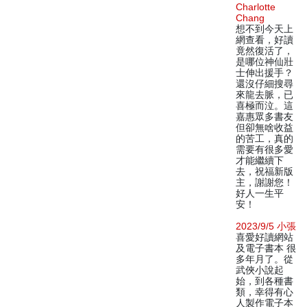
Charlotte
Chang
想不到今天上
網查看，好讀
竟然復活了，
是哪位神仙壯
士伸出援手？
還沒仔細搜尋
來龍去脈，已
喜極而泣。這
嘉惠眾多書友
但卻無啥收益
的苦工，真的
需要有很多愛
才能繼續下
去，祝福新版
主，謝謝您！
好人一生平
安！
2023/9/5 小張
喜愛好讀網站
及電子書本 很
多年月了。從
武俠小說起
始，到各種書
類，幸得有心
人製作電子本