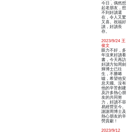
今日，偶然想
起老朋友，想
不到好讀還
在，令人又驚
又喜。祝福好
讀，好讀長
存。
2023/9/24 王
俊文
眼力不好，多
年沒來好讀看
書，今天再訪
好讀方知周劍
輝博士已往
生，不勝唏
噓，希望他安
息天國。沒有
他的辛苦創建
及許多熱心朋
友的共同努
力，好讀不容
易經營至今。
謝謝周博士及
熱心朋友的辛
勞貢獻！
2023/9/12