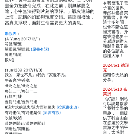
世界，長年追逐著父母消逝的暗影。……只有
令我發現了電
盡全力把使命完成，在此之前，別無解脫之
子書的世界。
途，心中無法得到片刻的寧靜。」戰火連綿的
雖然我也會買
上海，記憶的幻影與現實交錯。當謎團撥除，
實體書，但在
這十多年間，
當真實浮現，面對生命需要更大的勇氣。
也會不斷在這
裡找書看。身
勘誤表
：
處香港也要十
(A Yung 2017/12/1)
分感謝創辦人
鬌髮/鬢髮
和製作電子書
望眼鏡/望遠鏡
(原書有誤)
的各位讀友，
遠遙/遙遠
感謝大家！
拫/根
2024/6/1 德瑞
(sue1289 2017/11/3)
克
我的「家世不凡」/我的『家世不凡』
感谢你无私的
分享。
午茶磨/午茶廳
褒眨之意/褒貶之意
2024/5/18 布
略知二一/略知一二
莱恩
行駐/行駛
《好讀》網站
走對門邊/走到門邊
可以說是啟蒙
#這方式的疏失/這方面的疏失
(按原書未改)
了我對文學的
有時也個/有時也是個
(原書有誤)
興趣，一個提
吹噱/吹噓
供了我自由自
在悠遊於文學
跟媽媽閱到/跟媽媽闖到
書海之中的平
閱進他/闖進他
台，太感謝