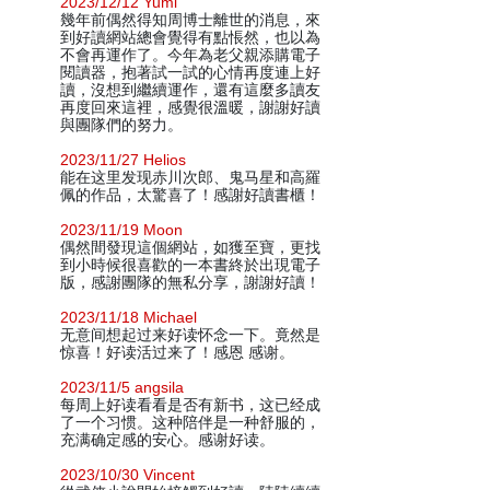
2023/12/12 Yumi
幾年前偶然得知周博士離世的消息，來
到好讀網站總會覺得有點悵然，也以為
不會再運作了。今年為老父親添購電子
閱讀器，抱著試一試的心情再度連上好
讀，沒想到繼續運作，還有這麼多讀友
再度回來這裡，感覺很溫暖，謝謝好讀
與團隊們的努力。
2023/11/27 Helios
能在这里发现赤川次郎、鬼马星和高羅
佩的作品，太驚喜了！感謝好讀書櫃！
2023/11/19 Moon
偶然間發現這個網站，如獲至寶，更找
到小時候很喜歡的一本書終於出現電子
版，感謝團隊的無私分享，謝謝好讀！
2023/11/18 Michael
无意间想起过来好读怀念一下。竟然是
惊喜！好读活过来了！感恩 感谢。
2023/11/5 angsila
每周上好读看看是否有新书，这已经成
了一个习惯。这种陪伴是一种舒服的，
充满确定感的安心。感谢好读。
2023/10/30 Vincent