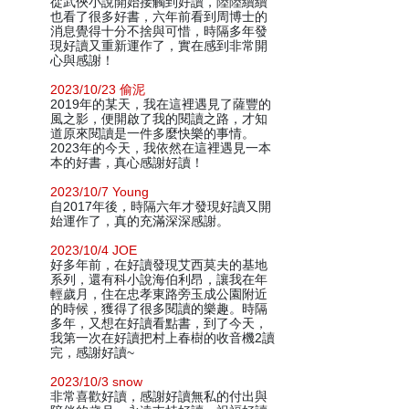
從武俠小說開始接觸到好讀，陸陸續續
也看了很多好書，六年前看到周博士的
消息覺得十分不捨與可惜，時隔多年發
現好讀又重新運作了，實在感到非常開
心與感謝！
2023/10/23 偷泥
2019年的某天，我在這裡遇見了薩豐的
風之影，便開啟了我的閱讀之路，才知
道原來閱讀是一件多麼快樂的事情。
2023年的今天，我依然在這裡遇見一本
本的好書，真心感謝好讀！
2023/10/7 Young
自2017年後，時隔六年才發現好讀又開
始運作了，真的充滿深深感謝。
2023/10/4 JOE
好多年前，在好讀發現艾西莫夫的基地
系列，還有科小說海伯利昂，讓我在年
輕歲月，住在忠孝東路旁玉成公園附近
的時候，獲得了很多閱讀的樂趣。時隔
多年，又想在好讀看點書，到了今天，
我第一次在好讀把村上春樹的收音機2讀
完，感謝好讀~
2023/10/3 snow
非常喜歡好讀，感謝好讀無私的付出與