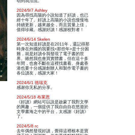
动到我泪流。
2024/9/7 Ashley
因為尋找高陽的小說知道了好讀，也已
經十年了。好讀上高陽的小說也慢慢地
持續更新，越來越全，而且質量上佳，
值得珍藏。感謝好讀！感謝校對者！
2024/6/14 Skelen
第一次知道好讀是在2011年，還記得那
時身在外國的我要找<那些年>是十分困
難，就是好讀令我發現了電子書的世
界。雖然我也會買實體書，但在這十多
年間，也會不斷在這裡找書看。身處香
港也要十分感謝創辦人和製作電子書的
各位讀友，感謝大家！
2024/6/1 德瑞克
感谢你无私的分享。
2024/5/18 布莱恩
《好讀》網站可以說是啟蒙了我對文學
的興趣，一個提供了我自由自在悠遊於
文學書海之中的平台，太感謝《好讀》
了。
2024/5/8 rc
去年偶然發現好讀，覺得這裡根本是寶