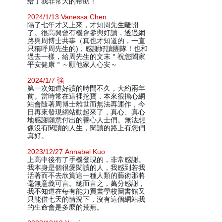
给了我非常大的帮助！
2024/1/13 Vanessa Chen
隔了七年才又上來，才知周先生離開
了。很高興曾有機會參與好讀，透過網
路與周博士共事（真也才知道的，一直
只稱呼周先生的)，感謝好讀團隊！也和
過去一樣，給周先生的文末＂祝您闔家
平安健康＂～願他家人心安～
2024/1/7 強
第一次知道好讀的時間不久，大約兩年
前。當時常在這裡挖寶，本來很擔心網
站會隨著周博士離世而無法再運作，今
日再來發現網站動起來了，真心、真心
地感謝願意付出的善心人士們。無法想
像沒有閱讀的人生，閱讀的路上有您們
真好。
2023/12/27 Annabel Kuo
上高中後有了手機發現的，非常感謝。
我本身是個很愛閱讀的人，我感到若我
活著而不去欣賞這一種人類的藝術那將
毫無意義可言。總而言之，萬分感謝，
我不知道在每有能力買書學校圖書館又
只能借七天的情況下，沒有這個網站我
的生命會是多麼的荒蕪。