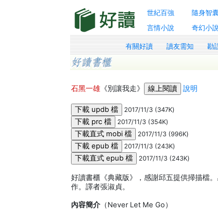
世紀百強
隨身智
言情小說
奇幻小
有關好讀
讀友需知
勘
石黑一雄
《別讓我走》
說明
2017/11/3 (347K)
2017/11/3 (354K)
2017/11/3 (996K)
2017/11/3 (243K)
2017/11/3 (243K)
好讀書櫃《典藏版》，感謝邱五提供掃描檔。感
作。譯者張淑貞。
內容簡介
（Never Let Me Go）