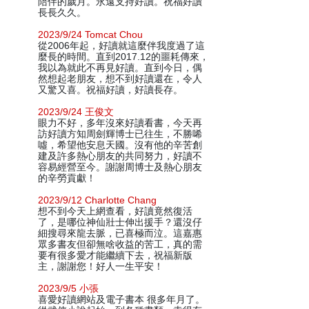
陪伴的歲月。永遠支持好讀。祝福好讀
長長久久。
2023/9/24 Tomcat Chou
從2006年起，好讀就這麼伴我度過了這
麼長的時間。直到2017.12的噩耗傳來，
我以為就此不再見好讀。直到今日，偶
然想起老朋友，想不到好讀還在，令人
又驚又喜。祝福好讀，好讀長存。
2023/9/24 王俊文
眼力不好，多年沒來好讀看書，今天再
訪好讀方知周劍輝博士已往生，不勝唏
噓，希望他安息天國。沒有他的辛苦創
建及許多熱心朋友的共同努力，好讀不
容易經營至今。謝謝周博士及熱心朋友
的辛勞貢獻！
2023/9/12 Charlotte Chang
想不到今天上網查看，好讀竟然復活
了，是哪位神仙壯士伸出援手？還沒仔
細搜尋來龍去脈，已喜極而泣。這嘉惠
眾多書友但卻無啥收益的苦工，真的需
要有很多愛才能繼續下去，祝福新版
主，謝謝您！好人一生平安！
2023/9/5 小張
喜愛好讀網站及電子書本 很多年月了。