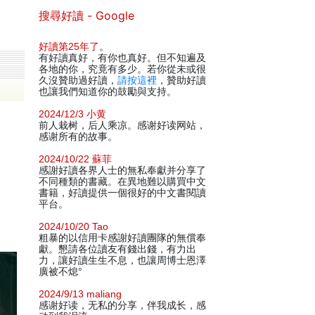
搜尋好讀 - Google
好讀第25年了
。
有好讀真好，有你也真好。但不知遍及
各地的你，究竟有多少。若你從未或很
久沒贊助過好讀，
請按這裡
，贊助好讀
也讓我們知道你的鼓勵與支持。
2024/12/3 小黄
前人栽树，后人乘凉。感谢好读网站，
感谢所有的故事。
2024/10/22 蘇菲
感謝好讀各界人士的無私奉獻并分享了
不同種類的書藏。在異地難以購買中文
書籍，好讀提供一個很好的中文書閱讀
平台。
2024/10/20 Tao
粗暴的以信用卡感謝好讀團隊的無償奉
獻。懇請各位讀友有錢出錢，有力出
力，讓好讀生生不息，也讓周博士恩澤
廣被不熄°
2024/9/13 maliang
感谢好读，无私的分享，伴我成长，感