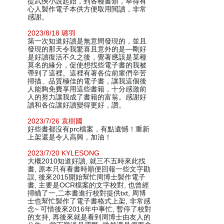
從武俠小說起始，到各種書類，幸得有
心人製作電子本供方便取用閱讀，非常
感謝。
2023/8/18 璐羽
第一次知道好讀是無意間發現的，並且
發現的那天令我驚喜且意外的是—剛好
是好讀復活不久之後，覺著應該是某種
莫名的緣分，促使想找些電子書的我被
帶到了這裡。這裡有著各位前輩們辛苦
掃描、品質極佳的電子書，讓我這個後
人能夠免費享用這些書籍，十分感激前
人的努力讓我成了書籍的富翁。感謝好
讀和各位讓好讀變得更好，讚。
2023/7/26 袁樹國
好些書都沒有prc檔案，有點遺憾！重新
上架還是令人高興，加油！
2023/7/20 KYLESONG
大概2010知道好讀, 就三不五時來此找
書, 原本只有看書時順便回報一些文字勘
誤, 後來2015開始幫忙周博士製作電子
書, 主要是OCR檔案的文字校對, 也曾經
掃瞄了一,二本書進行校對提供txt, 周博
士也幫忙製作了電子書格式上架, 非常感
念~ 可惜後來2016年中事忙, 暫停了校對
的支持, 再後來就是看到周博士由友人的