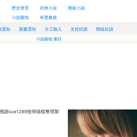
囊
歷史煙雲
武俠小說
懸疑小說
說
小說園地
有聲書籍
誤需知
製書需知
分工輸入
支持好讀
聯絡好讀
小說園地 書目
謝sue1289按掃描檔整理製