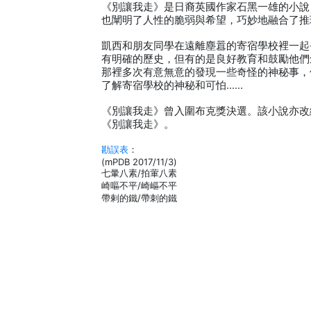
《別讓我走》是日裔英國作家石黑一雄的小說
也闡明了人性的脆弱與希望，巧妙地融合了推
凱西和朋友同學在遠離塵囂的寄宿學校裡一起
有明確的歷史，但有的是良好教育和鼓勵他們
那裡多次有意無意的發現一些奇怪的神秘事，
了解寄宿學校的神秘和可怕……
《別讓我走》曾入圍布克獎決選。該小說亦改
《別讓我走》。
勘誤表
：
(mPDB 2017/11/3)
七暈八素/拍葷八素
崎嘔不平/崎嶇不平
帶剌的鐵/帶刺的鐵