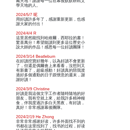
藏天地！謝謝每一位在幕後默默耕耘文
學天地的人。
2024/5/7 呢
用好讀許多年了，感謝重新更新，也感
謝大家的付出！
2024/4/4 R
這里居然能找到哈維爾．西耶拉的書！
驚喜萬分！希望能讀到更多這位歷史小
說大師的作品！感恩每一位好讀團隊！
2024/3/14 Beatlebum
在好讀挖寶好幾年，以為好讀不會更新
了，但還是偶爾會上來看看，沒想到又
有新書了，超級感動！好讀真的陪我渡
過好多個通勤的日子跟愜意的週末，謝
謝好讀！
2024/3/9 Christine
好讀是我這個文字工作者隨時隨地的好
朋友，我有空就上來，給我許多精神糧
食，伴我度過許多白天黑夜，有好讀，
真好！非常感謝幕後團隊。
2024/2/19 He Zhong
非常非常感谢好读，许多外面找不到的
书都在这里找到了，找书的过程，好读