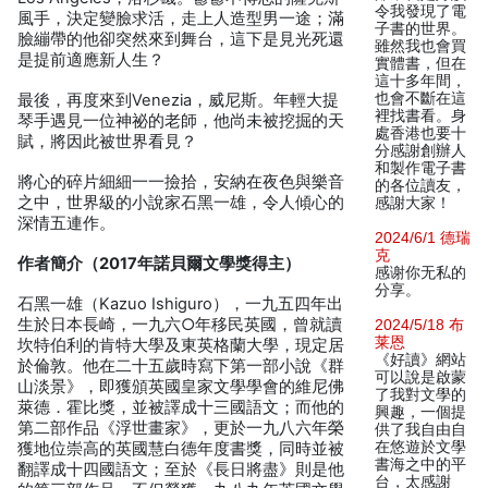
令我發現了電
風手，決定變臉求活，走上人造型男一途；滿
子書的世界。
臉繃帶的他卻突然來到舞台，這下是見光死還
雖然我也會買
是提前適應新人生？
實體書，但在
這十多年間，
也會不斷在這
最後，再度來到Venezia，威尼斯。年輕大提
裡找書看。身
琴手遇見一位神祕的老師，他尚未被挖掘的天
處香港也要十
賦，將因此被世界看見？
分感謝創辦人
和製作電子書
將心的碎片細細一一撿拾，安納在夜色與樂音
的各位讀友，
之中，世界級的小說家石黑一雄，令人傾心的
感謝大家！
深情五連作。
2024/6/1 德瑞
克
作者簡介（2017年諾貝爾文學獎得主）
感谢你无私的
分享。
石黑一雄（Kazuo Ishiguro），一九五四年出
生於日本長崎，一九六○年移民英國，曾就讀
2024/5/18 布
莱恩
坎特伯利的肯特大學及東英格蘭大學，現定居
《好讀》網站
於倫敦。他在二十五歲時寫下第一部小說《群
可以說是啟蒙
山淡景》，即獲頒英國皇家文學學會的維尼佛
了我對文學的
萊德．霍比獎，並被譯成十三國語文；而他的
興趣，一個提
第二部作品《浮世畫家》，更於一九八六年榮
供了我自由自
在悠遊於文學
獲地位崇高的英國慧白德年度書獎，同時並被
書海之中的平
翻譯成十四國語文；至於《長日將盡》則是他
台，太感謝