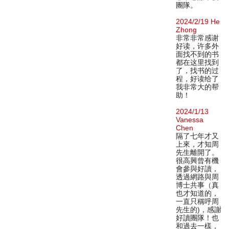
團隊。
2024/2/19 He
Zhong
非常非常感谢
好读，许多外
面找不到的书
都在这里找到
了，找书的过
程，好读给了
我非常大的帮
助！
2024/1/13
Vanessa
Chen
隔了七年才又
上來，才知周
先生離開了。
很高興曾有機
會參與好讀，
透過網路與周
博士共事（真
也才知道的，
一直只稱呼周
先生的)，感謝
好讀團隊！也
和過去一樣，