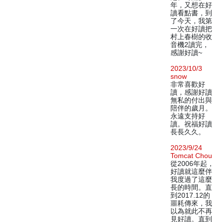
年，又想在好
讀看點書，到
了今天，我第
一次在好讀把
村上春樹的收
音機2讀完，
感謝好讀~
2023/10/3
snow
非常喜歡好
讀，感謝好讀
無私的付出與
陪伴的歲月。
永遠支持好
讀。祝福好讀
長長久久。
2023/9/24
Tomcat Chou
從2006年起，
好讀就這麼伴
我度過了這麼
長的時間。直
到2017.12的
噩耗傳來，我
以為就此不再
見好讀。直到