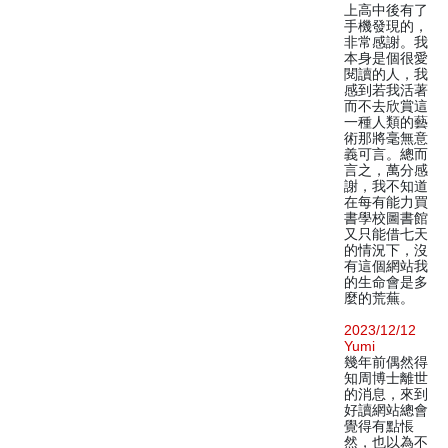
上高中後有了
手機發現的，
非常感謝。我
本身是個很愛
閱讀的人，我
感到若我活著
而不去欣賞這
一種人類的藝
術那將毫無意
義可言。總而
言之，萬分感
謝，我不知道
在每有能力買
書學校圖書館
又只能借七天
的情況下，沒
有這個網站我
的生命會是多
麼的荒蕪。
2023/12/12
Yumi
幾年前偶然得
知周博士離世
的消息，來到
好讀網站總會
覺得有點悵
然，也以為不