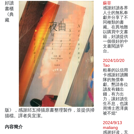
好讀
蘇菲
感謝好讀各界
書櫃
人士的無私奉
《典
獻并分享了不
藏
同種類的書
藏。在異地難
以購買中文書
籍，好讀提供
一個很好的中
文書閱讀平
台。
2024/10/20
Tao
粗暴的以信用
卡感謝好讀團
隊的無償奉
獻。懇請各位
讀友有錢出
錢，有力出
力，讓好讀生
生不息，也讓
周博士恩澤廣
版》，感謝邱五掃描原書整理製作，並提供掃
被不熄°
描檔。譯者吳宜潔。
2024/9/13
內容簡介
maliang
感谢好读，无