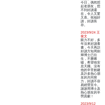
今日，偶然想
起老朋友，想
不到好讀還
在，令人又驚
又喜。祝福好
讀，好讀長
存。
2023/9/24 王
俊文
眼力不好，多
年沒來好讀看
書，今天再訪
好讀方知周劍
輝博士已往
生，不勝唏
噓，希望他安
息天國。沒有
他的辛苦創建
及許多熱心朋
友的共同努
力，好讀不容
易經營至今。
謝謝周博士及
熱心朋友的辛
勞貢獻！
2023/9/12