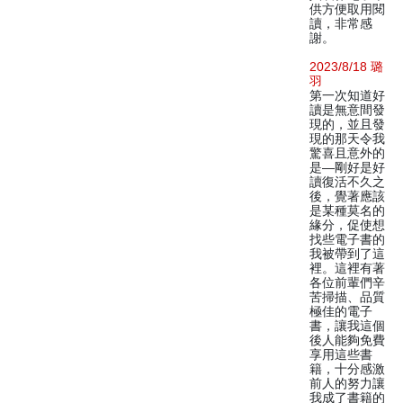
供方便取用閱
讀，非常感
謝。
2023/8/18 璐
羽
第一次知道好
讀是無意間發
現的，並且發
現的那天令我
驚喜且意外的
是—剛好是好
讀復活不久之
後，覺著應該
是某種莫名的
緣分，促使想
找些電子書的
我被帶到了這
裡。這裡有著
各位前輩們辛
苦掃描、品質
極佳的電子
書，讓我這個
後人能夠免費
享用這些書
籍，十分感激
前人的努力讓
我成了書籍的