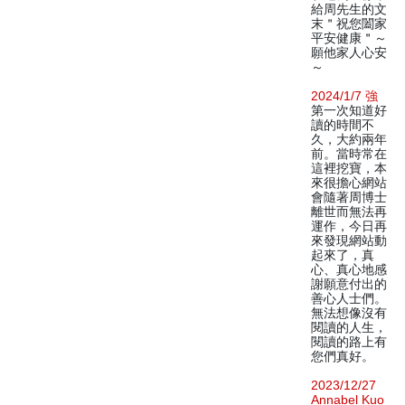
給周先生的文
末＂祝您闔家
平安健康＂～
願他家人心安
～
2024/1/7 強
第一次知道好
讀的時間不
久，大約兩年
前。當時常在
這裡挖寶，本
來很擔心網站
會隨著周博士
離世而無法再
運作，今日再
來發現網站動
起來了，真
心、真心地感
謝願意付出的
善心人士們。
無法想像沒有
閱讀的人生，
閱讀的路上有
您們真好。
2023/12/27
Annabel Kuo