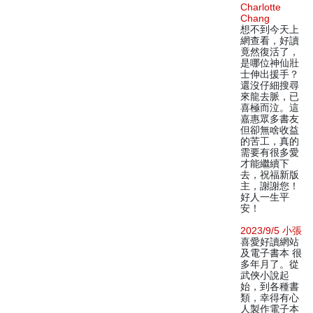
Charlotte
Chang
想不到今天上
網查看，好讀
竟然復活了，
是哪位神仙壯
士伸出援手？
還沒仔細搜尋
來龍去脈，已
喜極而泣。這
嘉惠眾多書友
但卻無啥收益
的苦工，真的
需要有很多愛
才能繼續下
去，祝福新版
主，謝謝您！
好人一生平
安！
2023/9/5 小張
喜愛好讀網站
及電子書本 很
多年月了。從
武俠小說起
始，到各種書
類，幸得有心
人製作電子本