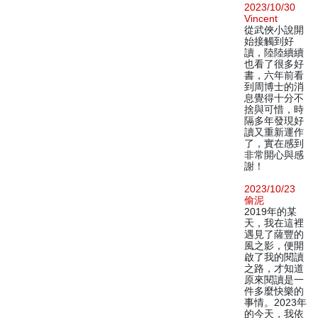
2023/10/30
Vincent
從武俠小說開
始接觸到好
讀，陸陸續續
也看了很多好
書，六年前看
到周博士的消
息覺得十分不
捨與可惜，時
隔多年發現好
讀又重新運作
了，實在感到
非常開心與感
謝！
2023/10/23
偷泥
2019年的某
天，我在這裡
遇見了薩豐的
風之影，便開
啟了我的閱讀
之路，才知道
原來閱讀是一
件多麼快樂的
事情。2023年
的今天，我依