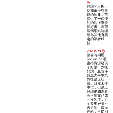
魚
好讀的出現，
使我重措對書
籍的興趣，它
提供了一個便
利的途徑來發
掘好書，希望
這個網站能繼
續為其他有興
趣的讀者服
務。
2023/7/8 歌
讀書時期用
pocket pc 看
書持資源發現
了好讀，然後
好讀一直陪伴
我至大學畢業
然後踏足社
會。雖然工作
事忙，但是上
好讀網閒逛看
黃河散文已成
一種習慣，直
至發現好讀不
再更新，繼而
停站，再從別