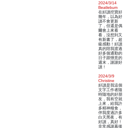
2024/3/14
Beatlebum
在好讀挖寶好
幾年，以為好
讀不會更新
了，但還是偶
爾會上來看
看，沒想到又
有新書了，超
級感動！好讀
真的陪我渡過
好多個通勤的
日子跟愜意的
週末，謝謝好
讀！
2024/3/9
Christine
好讀是我這個
文字工作者隨
時隨地的好朋
友，我有空就
上來，給我許
多精神糧食，
伴我度過許多
白天黑夜，有
好讀，真好！
非常感謝幕後