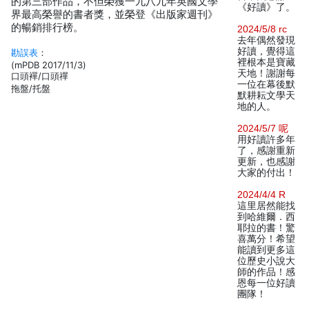
的第三部作品，不但榮獲一九八九年英國文學
《好讀》了。
界最高榮譽的書者獎，並榮登《出版家週刊》
的暢銷排行榜。
2024/5/8 rc
去年偶然發現
好讀，覺得這
勘誤表
：
裡根本是寶藏
(mPDB 2017/11/3)
天地！謝謝每
口頭襌/口頭禪
一位在幕後默
拖盤/托盤
默耕耘文學天
地的人。
2024/5/7 呢
用好讀許多年
了，感謝重新
更新，也感謝
大家的付出！
2024/4/4 R
這里居然能找
到哈維爾．西
耶拉的書！驚
喜萬分！希望
能讀到更多這
位歷史小說大
師的作品！感
恩每一位好讀
團隊！