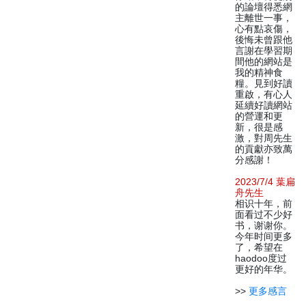
的論壇得悉網
主離世一事，
心有點哀傷，
後悔未曾跟他
言謝在學習期
間他的網站是
我的精神食
糧。見到好讀
重啟，有心人
延續好讀網站
的營運和更
新，很是感
激，對周先生
的貢獻亦致萬
分感謝！
2023/7/4 葉扁
舟先生
相识十年，前
面看过不少好
书，谢谢你。
今年时间更多
了，希望在
haodoo度过
更好的年华。
>>
更多感言