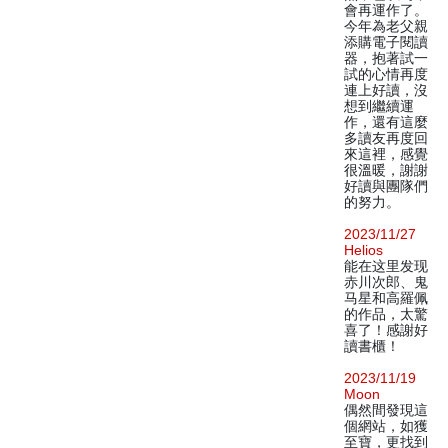
會再運作了。
今年為老父親
添購電子閱讀
器，抱著試一
試的心情再度
連上好讀，沒
想到繼續運
作，還有這麼
多讀友再度回
來這裡，感覺
很溫暖，謝謝
好讀與團隊們
的努力。
2023/11/27
Helios
能在这里发现
赤川次郎、鬼
马星和高羅佩
的作品，太驚
喜了！感謝好
讀書櫃！
2023/11/19
Moon
偶然間發現這
個網站，如獲
至寶，更找到