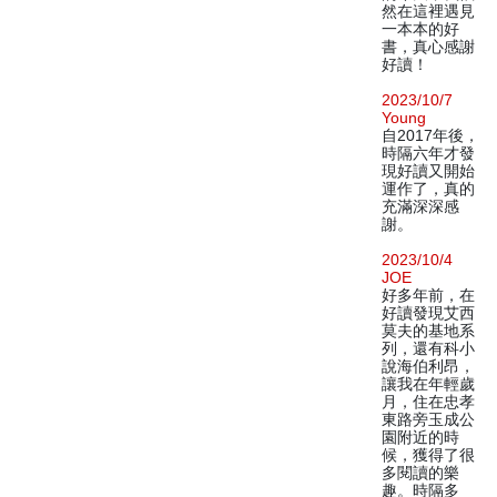
然在這裡遇見
一本本的好
書，真心感謝
好讀！
2023/10/7
Young
自2017年後，
時隔六年才發
現好讀又開始
運作了，真的
充滿深深感
謝。
2023/10/4
JOE
好多年前，在
好讀發現艾西
莫夫的基地系
列，還有科小
說海伯利昂，
讓我在年輕歲
月，住在忠孝
東路旁玉成公
園附近的時
候，獲得了很
多閱讀的樂
趣。時隔多