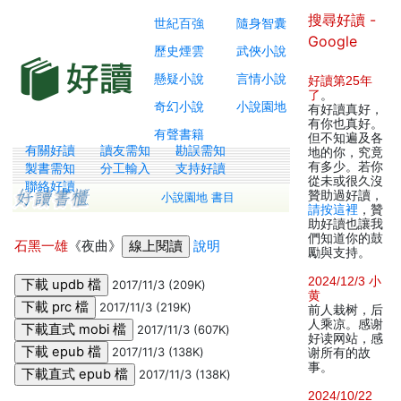
搜尋好讀 -
世紀百強
隨身智囊
Google
歷史煙雲
武俠小說
懸疑小說
言情小說
好讀第25年
了
。
奇幻小說
小說園地
有好讀真好，
有你也真好。
有聲書籍
但不知遍及各
有關好讀
讀友需知
勘誤需知
地的你，究竟
有多少。若你
製書需知
分工輸入
支持好讀
從未或很久沒
聯絡好讀
贊助過好讀，
小說園地 書目
請按這裡
，贊
助好讀也讓我
們知道你的鼓
石黑一雄
《夜曲》
說明
勵與支持。
2024/12/3 小
2017/11/3 (209K)
黄
2017/11/3 (219K)
前人栽树，后
人乘凉。感谢
2017/11/3 (607K)
好读网站，感
2017/11/3 (138K)
谢所有的故
事。
2017/11/3 (138K)
2024/10/22