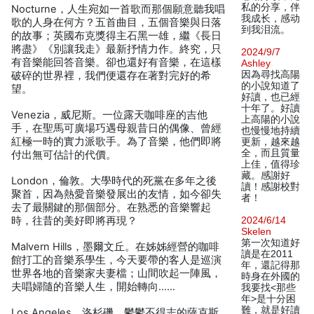
私的分享，伴
Nocturne，人生宛如一首歌而那個願意聽我唱
我成长，感动
歌的人身在何方？五首曲目，五個音樂與日落
到我泪流。
的故事；英國布克獎得主石黑一雄，繼《長日
將盡》《別讓我走》最新抒情力作。終究，只
2024/9/7
有音樂能回答音樂。卻也還好有音樂，在這樣
Ashley
因為尋找高陽
破碎的世界裡，我們便還存在著對完好的希
的小說知道了
望。
好讀，也已經
十年了。好讀
Venezia，威尼斯。一位露天咖啡座的吉他
上高陽的小說
手，在聖馬可廣場巧遇母親昔日的偶像、曾經
也慢慢地持續
紅極一時的實力派歌手。為了音樂，他們即將
更新，越來越
全，而且質量
付出無可估計的代價。
上佳，值得珍
藏。感謝好
London，倫敦。大學時代的死黨在多年之後
讀！感謝校對
聚首，因為熱愛音樂發展出的友情，如今卻失
者！
去了最關鍵的那個部分。在熟悉的音樂響起
時，往昔的美好即將再現？
2024/6/14
Skelen
第一次知道好
Malvern Hills，墨爾文丘。在姊姊經營的咖啡
讀是在2011
館打工的音樂系學生，今天要帶的客人是巡演
年，還記得那
世界各地的音樂家夫妻檔；山間吹起一陣風，
時身在外國的
夫唱婦隨的音樂人生，開始轉向……
我要找<那些
年>是十分困
難，就是好讀
Los Angeles，洛杉磯。鬱鬱不得志的薩克斯