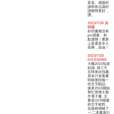
富翁。感謝好
讀和各位讓好
讀變得更好，
讚。
2023/7/26 袁
樹國
好些書都沒有
prc檔案，有
點遺憾！重新
上架還是令人
高興，加油！
2023/7/20
KYLESONG
大概2010知道
好讀, 就三不
五時來此找書,
原本只有看書
時順便回報一
些文字勘誤,
後來2015開始
幫忙周博士製
作電子書, 主
要是OCR檔案
的文字校對,
也曾經掃瞄了
一,二本書進行