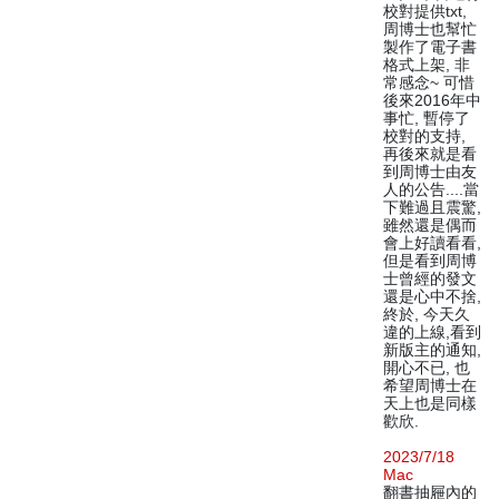
校對提供txt,
周博士也幫忙
製作了電子書
格式上架, 非
常感念~ 可惜
後來2016年中
事忙, 暫停了
校對的支持,
再後來就是看
到周博士由友
人的公告....當
下難過且震驚,
雖然還是偶而
會上好讀看看,
但是看到周博
士曾經的發文
還是心中不捨,
終於, 今天久
違的上線,看到
新版主的通知,
開心不已, 也
希望周博士在
天上也是同樣
歡欣.
2023/7/18
Mac
翻書抽屜內的