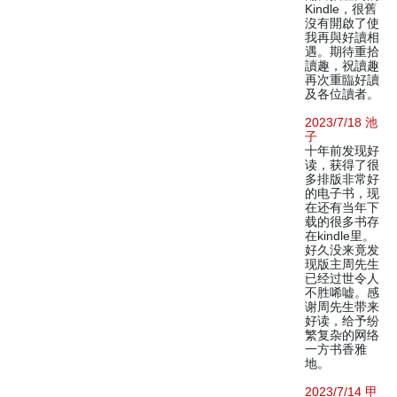
Kindle，很舊
沒有開啟了使
我再與好讀相
遇。期待重拾
讀趣，祝讀趣
再次重臨好讀
及各位讀者。
2023/7/18 池
子
十年前发现好
读，获得了很
多排版非常好
的电子书，现
在还有当年下
载的很多书存
在kindle里。
好久没来竟发
现版主周先生
已经过世令人
不胜唏嘘。感
谢周先生带来
好读，给予纷
繁复杂的网络
一方书香雅
地。
2023/7/14 甲