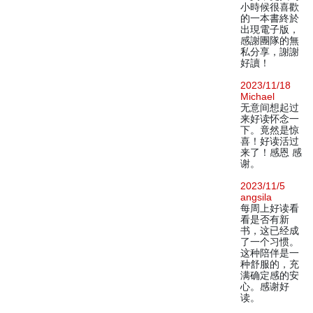
小時候很喜歡
的一本書終於
出現電子版，
感謝團隊的無
私分享，謝謝
好讀！
2023/11/18
Michael
无意间想起过
来好读怀念一
下。竟然是惊
喜！好读活过
来了！感恩 感
谢。
2023/11/5
angsila
每周上好读看
看是否有新
书，这已经成
了一个习惯。
这种陪伴是一
种舒服的，充
满确定感的安
心。感谢好
读。