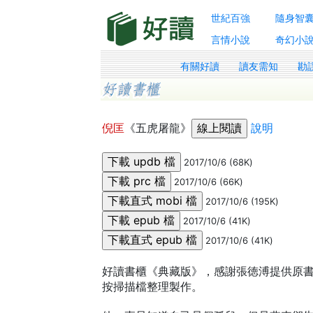
世紀百強
隨身智
言情小說
奇幻小
有關好讀
讀友需知
勘
倪匡
《五虎屠龍》
說明
2017/10/6 (68K)
2017/10/6 (66K)
2017/10/6 (195K)
2017/10/6 (41K)
2017/10/6 (41K)
好讀書櫃《典藏版》，感謝張徳溥提供原書、Yu
按掃描檔整理製作。