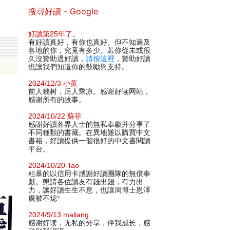
搜尋好讀 - Google
好讀第25年了
。
有好讀真好，有你也真好。但不知遍及
各地的你，究竟有多少。若你從未或很
久沒贊助過好讀，
請按這裡
，贊助好讀
也讓我們知道你的鼓勵與支持。
2024/12/3 小黄
前人栽树，后人乘凉。感谢好读网站，
感谢所有的故事。
2024/10/22 蘇菲
感謝好讀各界人士的無私奉獻并分享了
不同種類的書藏。在異地難以購買中文
書籍，好讀提供一個很好的中文書閱讀
平台。
2024/10/20 Tao
粗暴的以信用卡感謝好讀團隊的無償奉
獻。懇請各位讀友有錢出錢，有力出
力，讓好讀生生不息，也讓周博士恩澤
廣被不熄°
2024/9/13 maliang
感谢好读，无私的分享，伴我成长，感