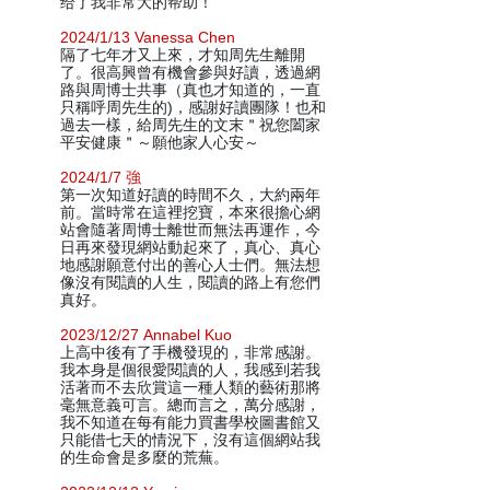
给了我非常大的帮助！
2024/1/13 Vanessa Chen
隔了七年才又上來，才知周先生離開
了。很高興曾有機會參與好讀，透過網
路與周博士共事（真也才知道的，一直
只稱呼周先生的)，感謝好讀團隊！也和
過去一樣，給周先生的文末＂祝您闔家
平安健康＂～願他家人心安～
2024/1/7 強
第一次知道好讀的時間不久，大約兩年
前。當時常在這裡挖寶，本來很擔心網
站會隨著周博士離世而無法再運作，今
日再來發現網站動起來了，真心、真心
地感謝願意付出的善心人士們。無法想
像沒有閱讀的人生，閱讀的路上有您們
真好。
2023/12/27 Annabel Kuo
上高中後有了手機發現的，非常感謝。
我本身是個很愛閱讀的人，我感到若我
活著而不去欣賞這一種人類的藝術那將
毫無意義可言。總而言之，萬分感謝，
我不知道在每有能力買書學校圖書館又
只能借七天的情況下，沒有這個網站我
的生命會是多麼的荒蕪。