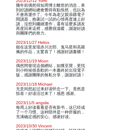
2023/12/12 Yumi
幾年前偶然得知周博士離世的消息，來
到好讀網站總會覺得有點悵然，也以為
不會再運作了。今年為老父親添購電子
閱讀器，抱著試一試的心情再度連上好
讀，沒想到繼續運作，還有這麼多讀友
再度回來這裡，感覺很溫暖，謝謝好讀
與團隊們的努力。
2023/11/27 Helios
能在这里发现赤川次郎、鬼马星和高羅
佩的作品，太驚喜了！感謝好讀書櫃！
2023/11/19 Moon
偶然間發現這個網站，如獲至寶，更找
到小時候很喜歡的一本書終於出現電子
版，感謝團隊的無私分享，謝謝好讀！
2023/11/18 Michael
无意间想起过来好读怀念一下。竟然是
惊喜！好读活过来了！感恩 感谢。
2023/11/5 angsila
每周上好读看看是否有新书，这已经成
了一个习惯。这种陪伴是一种舒服的，
充满确定感的安心。感谢好读。
2023/10/30 Vincent