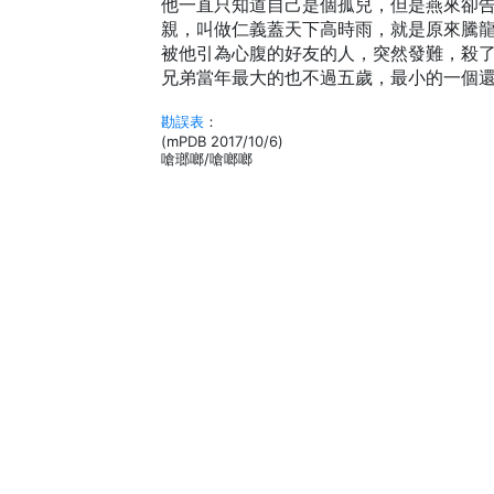
他一直只知道自己是個孤兒，但是燕來卻
親，叫做仁義蓋天下高時雨，就是原來騰
被他引為心腹的好友的人，突然發難，殺
兄弟當年最大的也不過五歲，最小的一個
勘誤表
：
(mPDB 2017/10/6)
嗆瑯啷/嗆啷啷