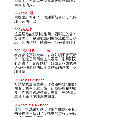
藏天地！謝謝每一位在幕後默默耕耘文
學天地的人。
2024/5/7 呢
用好讀許多年了，感謝重新更新，也感
謝大家的付出！
2024/4/4 R
這里居然能找到哈維爾．西耶拉的書！
驚喜萬分！希望能讀到更多這位歷史小
說大師的作品！感恩每一位好讀團隊！
2024/3/14 Beatlebum
在好讀挖寶好幾年，以為好讀不會更新
了，但還是偶爾會上來看看，沒想到又
有新書了，超級感動！好讀真的陪我渡
過好多個通勤的日子跟愜意的週末，謝
謝好讀！
2024/3/9 Christine
好讀是我這個文字工作者隨時隨地的好
朋友，我有空就上來，給我許多精神糧
食，伴我度過許多白天黑夜，有好讀，
真好！非常感謝幕後團隊。
2024/2/19 He Zhong
非常非常感谢好读，许多外面找不到的
书都在这里找到了，找书的过程，好读