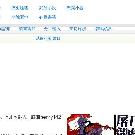
囊
歷史煙雲
武俠小說
懸疑小說
說
小說園地
有聲書籍
誤需知
製書需知
分工輸入
支持好讀
聯絡好讀
武俠小說 書目
lin掃描。感謝henry142