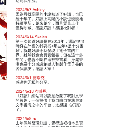
动到我泪流。
2024/9/7 Ashley
因為尋找高陽的小說知道了好讀，也已
經十年了。好讀上高陽的小說也慢慢地
持續更新，越來越全，而且質量上佳，
值得珍藏。感謝好讀！感謝校對者！
2024/6/14 Skelen
第一次知道好讀是在2011年，還記得那
時身在外國的我要找<那些年>是十分困
難，就是好讀令我發現了電子書的世
界。雖然我也會買實體書，但在這十多
年間，也會不斷在這裡找書看。身處香
港也要十分感謝創辦人和製作電子書的
各位讀友，感謝大家！
2024/6/1 德瑞克
感谢你无私的分享。
2024/5/18 布莱恩
《好讀》網站可以說是啟蒙了我對文學
的興趣，一個提供了我自由自在悠遊於
文學書海之中的平台，太感謝《好讀》
了。
2024/5/8 rc
去年偶然發現好讀，覺得這裡根本是寶