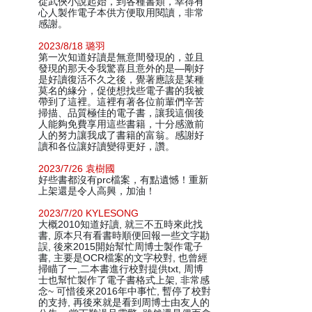
從武俠小說起始，到各種書類，幸得有
心人製作電子本供方便取用閱讀，非常
感謝。
2023/8/18 璐羽
第一次知道好讀是無意間發現的，並且
發現的那天令我驚喜且意外的是—剛好
是好讀復活不久之後，覺著應該是某種
莫名的緣分，促使想找些電子書的我被
帶到了這裡。這裡有著各位前輩們辛苦
掃描、品質極佳的電子書，讓我這個後
人能夠免費享用這些書籍，十分感激前
人的努力讓我成了書籍的富翁。感謝好
讀和各位讓好讀變得更好，讚。
2023/7/26 袁樹國
好些書都沒有prc檔案，有點遺憾！重新
上架還是令人高興，加油！
2023/7/20 KYLESONG
大概2010知道好讀, 就三不五時來此找
書, 原本只有看書時順便回報一些文字勘
誤, 後來2015開始幫忙周博士製作電子
書, 主要是OCR檔案的文字校對, 也曾經
掃瞄了一,二本書進行校對提供txt, 周博
士也幫忙製作了電子書格式上架, 非常感
念~ 可惜後來2016年中事忙, 暫停了校對
的支持, 再後來就是看到周博士由友人的