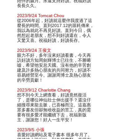
陪伴的歲月。永遠支持好讀。祝福好讀
長長久久。
2023/9/24 Tomcat Chou
從2006年起，好讀就這麼伴我度過了這
麼長的時間。直到2017.12的噩耗傳來，
我以為就此不再見好讀。直到今日，偶
然想起老朋友，想不到好讀還在，令人
又驚又喜。祝福好讀，好讀長存。
2023/9/24 王俊文
眼力不好，多年沒來好讀看書，今天再
訪好讀方知周劍輝博士已往生，不勝唏
噓，希望他安息天國。沒有他的辛苦創
建及許多熱心朋友的共同努力，好讀不
容易經營至今。謝謝周博士及熱心朋友
的辛勞貢獻！
2023/9/12 Charlotte Chang
想不到今天上網查看，好讀竟然復活
了，是哪位神仙壯士伸出援手？還沒仔
細搜尋來龍去脈，已喜極而泣。這嘉惠
眾多書友但卻無啥收益的苦工，真的需
要有很多愛才能繼續下去，祝福新版
主，謝謝您！好人一生平安！
2023/9/5 小張
喜愛好讀網站及電子書本 很多年月了。