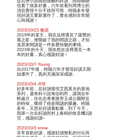
從武俠小說開始接觸到好讀，陸陸續續
也看了很多好書，六年前看到周博士的
消息覺得十分不捨與可惜，時隔多年發
現好讀又重新運作了，實在感到非常開
心與感謝！
2023/10/23 偷泥
2019年的某天，我在這裡遇見了薩豐的
風之影，便開啟了我的閱讀之路，才知
道原來閱讀是一件多麼快樂的事情。
2023年的今天，我依然在這裡遇見一本
本的好書，真心感謝好讀！
2023/10/7 Young
自2017年後，時隔六年才發現好讀又開
始運作了，真的充滿深深感謝。
2023/10/4 JOE
好多年前，在好讀發現艾西莫夫的基地
系列，還有科小說海伯利昂，讓我在年
輕歲月，住在忠孝東路旁玉成公園附近
的時候，獲得了很多閱讀的樂趣。時隔
多年，又想在好讀看點書，到了今天，
我第一次在好讀把村上春樹的收音機2讀
完，感謝好讀~
2023/10/3 snow
非常喜歡好讀，感謝好讀無私的付出與