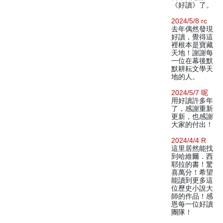
《好讀》了。
2024/5/8 rc
去年偶然發現
好讀，覺得這
裡根本是寶藏
天地！謝謝每
一位在幕後默
默耕耘文學天
地的人。
2024/5/7 呢
用好讀許多年
了，感謝重新
更新，也感謝
大家的付出！
2024/4/4 R
這里居然能找
到哈維爾．西
耶拉的書！驚
喜萬分！希望
能讀到更多這
位歷史小說大
師的作品！感
恩每一位好讀
團隊！