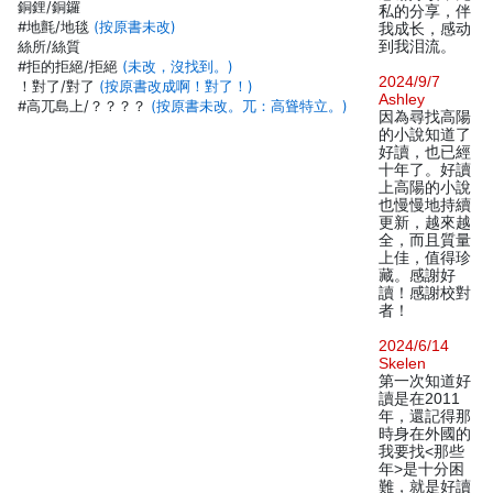
銅鋰/銅鑼
私的分享，伴
#地氈/地毯
(按原書未改)
我成长，感动
絲所/絲質
到我泪流。
#拒的拒絕/拒絕
(未改，沒找到。)
2024/9/7
！對了/對了
(按原書改成啊！對了！)
Ashley
#高兀島上/？？？？
(按原書未改。兀：高聳特立。)
因為尋找高陽
的小說知道了
好讀，也已經
十年了。好讀
上高陽的小說
也慢慢地持續
更新，越來越
全，而且質量
上佳，值得珍
藏。感謝好
讀！感謝校對
者！
2024/6/14
Skelen
第一次知道好
讀是在2011
年，還記得那
時身在外國的
我要找<那些
年>是十分困
難，就是好讀