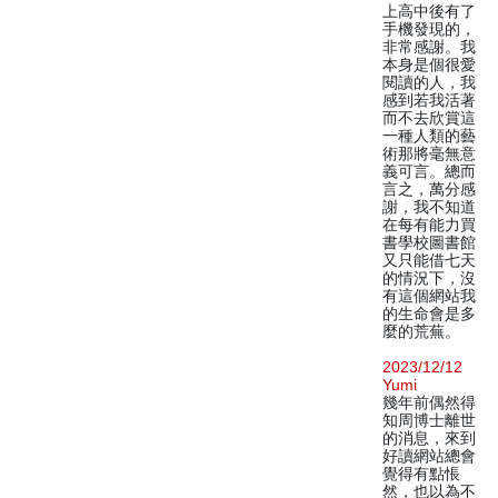
上高中後有了
手機發現的，
非常感謝。我
本身是個很愛
閱讀的人，我
感到若我活著
而不去欣賞這
一種人類的藝
術那將毫無意
義可言。總而
言之，萬分感
謝，我不知道
在每有能力買
書學校圖書館
又只能借七天
的情況下，沒
有這個網站我
的生命會是多
麼的荒蕪。
2023/12/12
Yumi
幾年前偶然得
知周博士離世
的消息，來到
好讀網站總會
覺得有點悵
然，也以為不