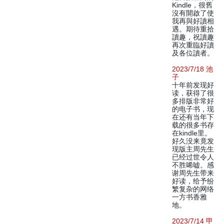
Kindle，很舊
沒有開啟了使
我再與好讀相
遇。期待重拾
讀趣，祝讀趣
再次重臨好讀
及各位讀者。
2023/7/18 池
子
十年前发现好
读，获得了很
多排版非常好
的电子书，现
在还有当年下
载的很多书存
在kindle里。
好久没来竟发
现版主周先生
已经过世令人
不胜唏嘘。感
谢周先生带来
好读，给予纷
繁复杂的网络
一方书香雅
地。
2023/7/14 甲