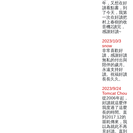
年，又想在好
讀看點書，到
了今天，我第
一次在好讀把
村上春樹的收
音機2讀完，
感謝好讀~
2023/10/3
snow
非常喜歡好
讀，感謝好讀
無私的付出與
陪伴的歲月。
永遠支持好
讀。祝福好讀
長長久久。
2023/9/24
Tomcat Chou
從2006年起，
好讀就這麼伴
我度過了這麼
長的時間。直
到2017.12的
噩耗傳來，我
以為就此不再
見好讀。直到