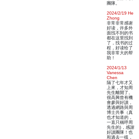
團隊。
2024/2/19 He
Zhong
非常非常感谢
好读，许多外
面找不到的书
都在这里找到
了，找书的过
程，好读给了
我非常大的帮
助！
2024/1/13
Vanessa
Chen
隔了七年才又
上來，才知周
先生離開了。
很高興曾有機
會參與好讀，
透過網路與周
博士共事（真
也才知道的，
一直只稱呼周
先生的)，感謝
好讀團隊！也
和過去一樣，