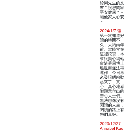
給周先生的文
末＂祝您闔家
平安健康＂～
願他家人心安
～
2024/1/7 強
第一次知道好
讀的時間不
久，大約兩年
前。當時常在
這裡挖寶，本
來很擔心網站
會隨著周博士
離世而無法再
運作，今日再
來發現網站動
起來了，真
心、真心地感
謝願意付出的
善心人士們。
無法想像沒有
閱讀的人生，
閱讀的路上有
您們真好。
2023/12/27
Annabel Kuo