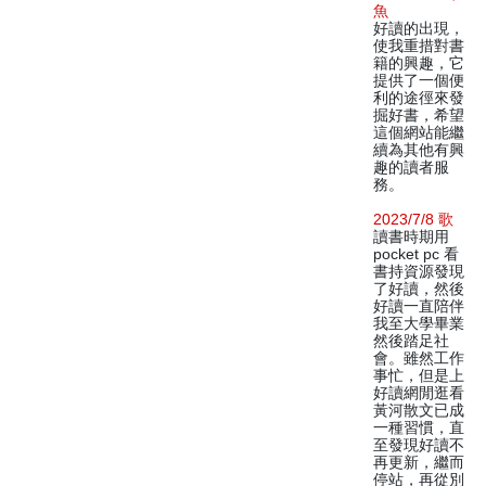
魚
好讀的出現，
使我重措對書
籍的興趣，它
提供了一個便
利的途徑來發
掘好書，希望
這個網站能繼
續為其他有興
趣的讀者服
務。
2023/7/8 歌
讀書時期用
pocket pc 看
書持資源發現
了好讀，然後
好讀一直陪伴
我至大學畢業
然後踏足社
會。雖然工作
事忙，但是上
好讀網閒逛看
黃河散文已成
一種習慣，直
至發現好讀不
再更新，繼而
停站，再從別