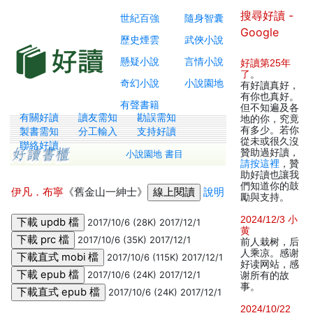
搜尋好讀 -
世紀百強
隨身智囊
Google
歷史煙雲
武俠小說
懸疑小說
言情小說
好讀第25年
了
。
奇幻小說
小說園地
有好讀真好，
有你也真好。
有聲書籍
但不知遍及各
有關好讀
讀友需知
勘誤需知
地的你，究竟
有多少。若你
製書需知
分工輸入
支持好讀
從未或很久沒
聯絡好讀
贊助過好讀，
小說園地 書目
請按這裡
，贊
助好讀也讓我
們知道你的鼓
伊凡．布寧
《舊金山一紳士》
說明
勵與支持。
2024/12/3 小
2017/10/6 (28K) 2017/12/1
黄
2017/10/6 (35K) 2017/12/1
前人栽树，后
人乘凉。感谢
2017/10/6 (115K) 2017/12/1
好读网站，感
2017/10/6 (24K) 2017/12/1
谢所有的故
事。
2017/10/6 (24K) 2017/12/1
2024/10/22