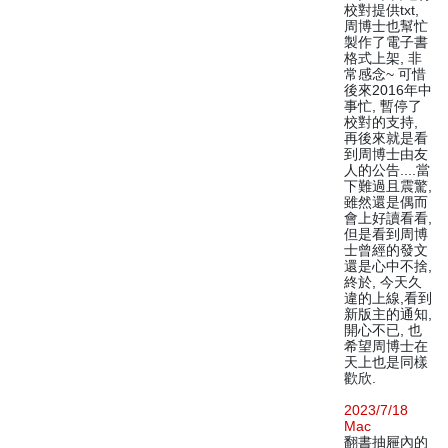
校對提供txt,
周博士也幫忙
製作了電子書
格式上架, 非
常感念~ 可惜
後來2016年中
事忙, 暫停了
校對的支持,
再後來就是看
到周博士由友
人的公告....當
下難過且震驚,
雖然還是偶而
會上好讀看看,
但是看到周博
士曾經的發文
還是心中不捨,
終於, 今天久
違的上線,看到
新版主的通知,
開心不已, 也
希望周博士在
天上也是同樣
歡欣.
2023/7/18
Mac
翻書抽屜內的