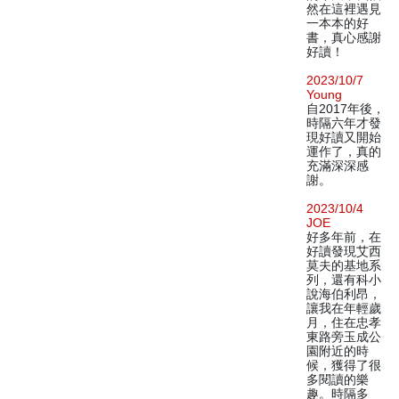
然在這裡遇見
一本本的好
書，真心感謝
好讀！
2023/10/7
Young
自2017年後，
時隔六年才發
現好讀又開始
運作了，真的
充滿深深感
謝。
2023/10/4
JOE
好多年前，在
好讀發現艾西
莫夫的基地系
列，還有科小
說海伯利昂，
讓我在年輕歲
月，住在忠孝
東路旁玉成公
園附近的時
候，獲得了很
多閱讀的樂
趣。時隔多