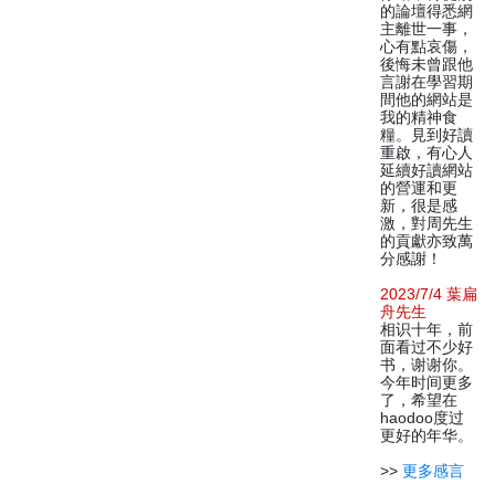
的論壇得悉網
主離世一事，
心有點哀傷，
後悔未曾跟他
言謝在學習期
間他的網站是
我的精神食
糧。見到好讀
重啟，有心人
延續好讀網站
的營運和更
新，很是感
激，對周先生
的貢獻亦致萬
分感謝！
2023/7/4 葉扁
舟先生
相识十年，前
面看过不少好
书，谢谢你。
今年时间更多
了，希望在
haodoo度过
更好的年华。
>>
更多感言