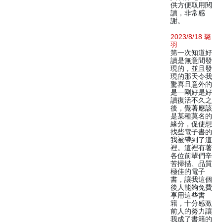
供方便取用閱
讀，非常感
謝。
2023/8/18 璐
羽
第一次知道好
讀是無意間發
現的，並且發
現的那天令我
驚喜且意外的
是—剛好是好
讀復活不久之
後，覺著應該
是某種莫名的
緣分，促使想
找些電子書的
我被帶到了這
裡。這裡有著
各位前輩們辛
苦掃描、品質
極佳的電子
書，讓我這個
後人能夠免費
享用這些書
籍，十分感激
前人的努力讓
我成了書籍的