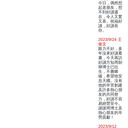
今日，偶然想
起老朋友，想
不到好讀還
在，令人又驚
又喜。祝福好
讀，好讀長
存。
2023/9/24 王
俊文
眼力不好，多
年沒來好讀看
書，今天再訪
好讀方知周劍
輝博士已往
生，不勝唏
噓，希望他安
息天國。沒有
他的辛苦創建
及許多熱心朋
友的共同努
力，好讀不容
易經營至今。
謝謝周博士及
熱心朋友的辛
勞貢獻！
2023/9/12