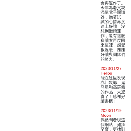
會再運作了。
今年為老父親
添購電子閱讀
器，抱著試一
試的心情再度
連上好讀，沒
想到繼續運
作，還有這麼
多讀友再度回
來這裡，感覺
很溫暖，謝謝
好讀與團隊們
的努力。
2023/11/27
Helios
能在这里发现
赤川次郎、鬼
马星和高羅佩
的作品，太驚
喜了！感謝好
讀書櫃！
2023/11/19
Moon
偶然間發現這
個網站，如獲
至寶，更找到