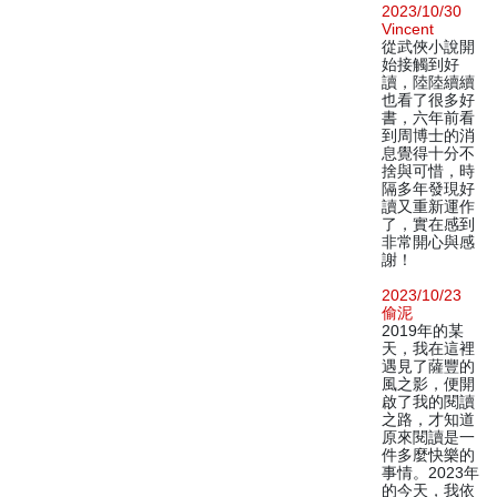
2023/10/30
Vincent
從武俠小說開
始接觸到好
讀，陸陸續續
也看了很多好
書，六年前看
到周博士的消
息覺得十分不
捨與可惜，時
隔多年發現好
讀又重新運作
了，實在感到
非常開心與感
謝！
2023/10/23
偷泥
2019年的某
天，我在這裡
遇見了薩豐的
風之影，便開
啟了我的閱讀
之路，才知道
原來閱讀是一
件多麼快樂的
事情。2023年
的今天，我依