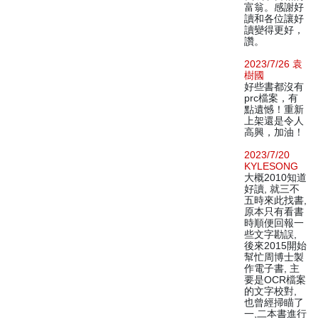
富翁。感謝好
讀和各位讓好
讀變得更好，
讚。
2023/7/26 袁
樹國
好些書都沒有
prc檔案，有
點遺憾！重新
上架還是令人
高興，加油！
2023/7/20
KYLESONG
大概2010知道
好讀, 就三不
五時來此找書,
原本只有看書
時順便回報一
些文字勘誤,
後來2015開始
幫忙周博士製
作電子書, 主
要是OCR檔案
的文字校對,
也曾經掃瞄了
一,二本書進行