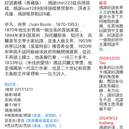
好讀書櫃《典藏版》，感謝chin223提供掃描
蘇菲
感謝好讀各界
檔。感謝sue1289按掃描檔整理製作。譯者王
人士的無私奉
兆徽。感謝敬群勘誤8處。
獻并分享了不
同種類的書
伊凡．布寧（Ivan Bunin，1870-1953），
藏。在異地難
1870年他生於舊俄一個沒落的貴族家庭，
以購買中文書
1894年來到莫斯科，與托爾斯泰、契訶夫、高
籍，好讀提供
一個很好的中
爾基等文學大家結識，並進入藝文界。1903年
文書閱讀平
布寧以詩集《落葉時節》獲普希金獎。1920年
台。
布寧因不認同蘇維埃政府而離開俄羅斯，從此
不再踏上國土，他落腳巴黎，一待三十多年。
2024/10/20
1933年以《米佳的愛情》獲諾貝爾文學獎。他
Tao
粗暴的以信用
是俄國第一代流亡作家，也是二十世紀初寫實
卡感謝好讀團
主義散文作家裡唯一一位大詩人。
隊的無償奉
獻。懇請各位
勘誤表
：
讀友有錢出
(敬群 2017/12/1)
錢，有力出
舖著/鋪著
力，讓好讀生
高挑/高䠷
生不息，也讓
周博士恩澤廣
瓣子/辮子
被不熄°
舖滿/鋪滿
#潮濕潮濕/潮濕
(未改，沒找到。)
2024/9/13
是是在/是在
(按原書改成是走在)
maliang
#禿頭禿頭/禿頭
(未改，沒找到。)
感谢好读，无