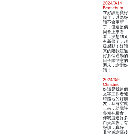
2024/3/14
Beatlebum
在好讀挖寶好
幾年，以為好
讀不會更新
了，但還是偶
爾會上來看
看，沒想到又
有新書了，超
級感動！好讀
真的陪我渡過
好多個通勤的
日子跟愜意的
週末，謝謝好
讀！
2024/3/9
Christine
好讀是我這個
文字工作者隨
時隨地的好朋
友，我有空就
上來，給我許
多精神糧食，
伴我度過許多
白天黑夜，有
好讀，真好！
非常感謝幕後