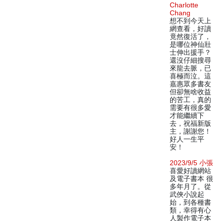
Charlotte
Chang
想不到今天上
網查看，好讀
竟然復活了，
是哪位神仙壯
士伸出援手？
還沒仔細搜尋
來龍去脈，已
喜極而泣。這
嘉惠眾多書友
但卻無啥收益
的苦工，真的
需要有很多愛
才能繼續下
去，祝福新版
主，謝謝您！
好人一生平
安！
2023/9/5 小張
喜愛好讀網站
及電子書本 很
多年月了。從
武俠小說起
始，到各種書
類，幸得有心
人製作電子本