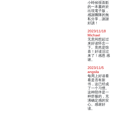
小時候很喜歡
的一本書終於
出現電子版，
感謝團隊的無
私分享，謝謝
好讀！
2023/11/18
Michael
无意间想起过
来好读怀念一
下。竟然是惊
喜！好读活过
来了！感恩 感
谢。
2023/11/5
angsila
每周上好读看
看是否有新
书，这已经成
了一个习惯。
这种陪伴是一
种舒服的，充
满确定感的安
心。感谢好
读。