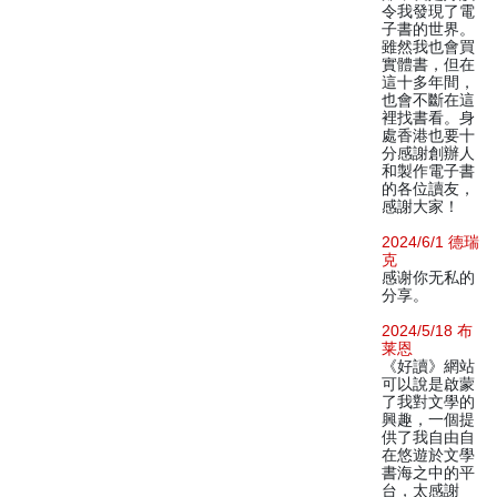
令我發現了電
子書的世界。
雖然我也會買
實體書，但在
這十多年間，
也會不斷在這
裡找書看。身
處香港也要十
分感謝創辦人
和製作電子書
的各位讀友，
感謝大家！
2024/6/1 德瑞
克
感谢你无私的
分享。
2024/5/18 布
莱恩
《好讀》網站
可以說是啟蒙
了我對文學的
興趣，一個提
供了我自由自
在悠遊於文學
書海之中的平
台，太感謝