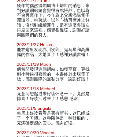
2023/12/12 Yumi
幾年前偶然得知周博士離世的消息，來
到好讀網站總會覺得有點悵然，也以為
不會再運作了。今年為老父親添購電子
閱讀器，抱著試一試的心情再度連上好
讀，沒想到繼續運作，還有這麼多讀友
再度回來這裡，感覺很溫暖，謝謝好讀
與團隊們的努力。
2023/11/27 Helios
能在这里发现赤川次郎、鬼马星和高羅
佩的作品，太驚喜了！感謝好讀書櫃！
2023/11/19 Moon
偶然間發現這個網站，如獲至寶，更找
到小時候很喜歡的一本書終於出現電子
版，感謝團隊的無私分享，謝謝好讀！
2023/11/18 Michael
无意间想起过来好读怀念一下。竟然是
惊喜！好读活过来了！感恩 感谢。
2023/11/5 angsila
每周上好读看看是否有新书，这已经成
了一个习惯。这种陪伴是一种舒服的，
充满确定感的安心。感谢好读。
2023/10/30 Vincent