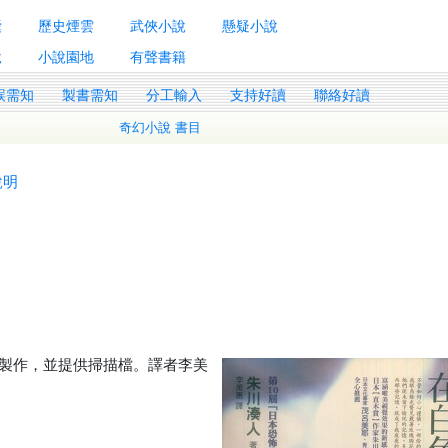
囊
歷史煙雲
武俠小說
懸疑小說
說
小說園地
有聲書籍
誤需知
製書需知
分工輸入
支持好讀
聯絡好讀
奇幻小說 書目
說明
製作，並提供掃描檔。譯者李美