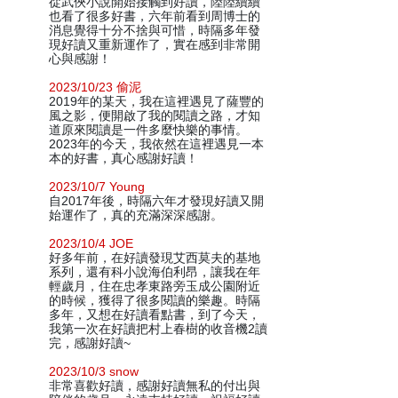
從武俠小說開始接觸到好讀，陸陸續續
也看了很多好書，六年前看到周博士的
消息覺得十分不捨與可惜，時隔多年發
現好讀又重新運作了，實在感到非常開
心與感謝！
2023/10/23 偷泥
2019年的某天，我在這裡遇見了薩豐的
風之影，便開啟了我的閱讀之路，才知
道原來閱讀是一件多麼快樂的事情。
2023年的今天，我依然在這裡遇見一本
本的好書，真心感謝好讀！
2023/10/7 Young
自2017年後，時隔六年才發現好讀又開
始運作了，真的充滿深深感謝。
2023/10/4 JOE
好多年前，在好讀發現艾西莫夫的基地
系列，還有科小說海伯利昂，讓我在年
輕歲月，住在忠孝東路旁玉成公園附近
的時候，獲得了很多閱讀的樂趣。時隔
多年，又想在好讀看點書，到了今天，
我第一次在好讀把村上春樹的收音機2讀
完，感謝好讀~
2023/10/3 snow
非常喜歡好讀，感謝好讀無私的付出與