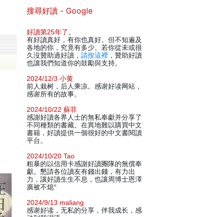
搜尋好讀 - Google
好讀第25年了
。
有好讀真好，有你也真好。但不知遍及
各地的你，究竟有多少。若你從未或很
久沒贊助過好讀，
請按這裡
，贊助好讀
也讓我們知道你的鼓勵與支持。
2024/12/3 小黄
前人栽树，后人乘凉。感谢好读网站，
感谢所有的故事。
2024/10/22 蘇菲
感謝好讀各界人士的無私奉獻并分享了
不同種類的書藏。在異地難以購買中文
書籍，好讀提供一個很好的中文書閱讀
平台。
2024/10/20 Tao
粗暴的以信用卡感謝好讀團隊的無償奉
獻。懇請各位讀友有錢出錢，有力出
力，讓好讀生生不息，也讓周博士恩澤
廣被不熄°
2024/9/13 maliang
感谢好读，无私的分享，伴我成长，感