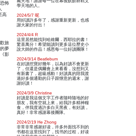
藏天地！謝謝每一位在幕後默默耕耘文
愁恐怖
學天地的人。
人
至高
2024/5/7 呢
用好讀許多年了，感謝重新更新，也感
謝大家的付出！
2024/4/4 R
這里居然能找到哈維爾．西耶拉的書！
喜歡旅
驚喜萬分！希望能讀到更多這位歷史小
我的夢
說大師的作品！感恩每一位好讀團隊！
、《影
2024/3/14 Beatlebum
在好讀挖寶好幾年，以為好讀不會更新
了，但還是偶爾會上來看看，沒想到又
有新書了，超級感動！好讀真的陪我渡
過好多個通勤的日子跟愜意的週末，謝
謝好讀！
2024/3/9 Christine
好讀是我這個文字工作者隨時隨地的好
朋友，我有空就上來，給我許多精神糧
食，伴我度過許多白天黑夜，有好讀，
真好！非常感謝幕後團隊。
2024/2/19 He Zhong
非常非常感谢好读，许多外面找不到的
书都在这里找到了，找书的过程，好读