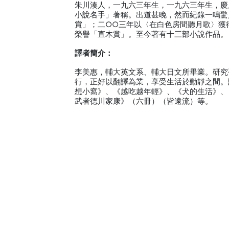
朱川湊人，一九六三年生，一九六三年生，慶
小說名手」著稱。出道甚晚，然而紀錄一鳴驚
賞」；二○○三年以〈在白色房間聽月歌〉獲
榮譽「直木賞」。至今著有十三部小說作品。
譯者簡介：
李美惠，輔大英文系、輔大日文所畢業。研究
行，正好以翻譯為業，享受生活於動靜之間。
想小窩》、《越吃越年輕》、《犬的生活》、
武者德川家康》（六冊）（皆遠流）等。