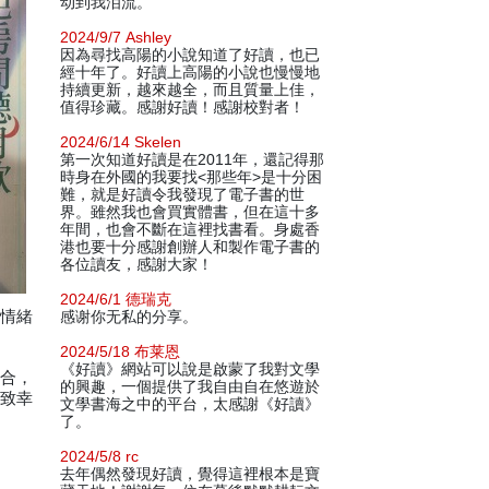
动到我泪流。
2024/9/7 Ashley
因為尋找高陽的小說知道了好讀，也已
經十年了。好讀上高陽的小說也慢慢地
持續更新，越來越全，而且質量上佳，
值得珍藏。感謝好讀！感謝校對者！
2024/6/14 Skelen
第一次知道好讀是在2011年，還記得那
時身在外國的我要找<那些年>是十分困
難，就是好讀令我發現了電子書的世
界。雖然我也會買實體書，但在這十多
年間，也會不斷在這裡找書看。身處香
港也要十分感謝創辦人和製作電子書的
各位讀友，感謝大家！
2024/6/1 德瑞克
的情緒
感谢你无私的分享。
2024/5/18 布莱恩
《好讀》網站可以說是啟蒙了我對文學
場合，
的興趣，一個提供了我自由自在悠遊於
極致幸
文學書海之中的平台，太感謝《好讀》
了。
2024/5/8 rc
去年偶然發現好讀，覺得這裡根本是寶