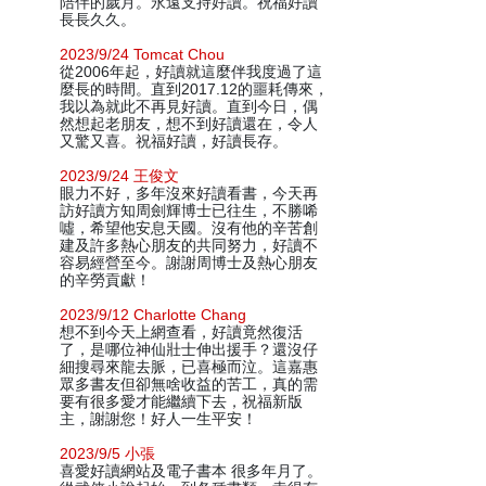
陪伴的歲月。永遠支持好讀。祝福好讀
長長久久。
2023/9/24 Tomcat Chou
從2006年起，好讀就這麼伴我度過了這
麼長的時間。直到2017.12的噩耗傳來，
我以為就此不再見好讀。直到今日，偶
然想起老朋友，想不到好讀還在，令人
又驚又喜。祝福好讀，好讀長存。
2023/9/24 王俊文
眼力不好，多年沒來好讀看書，今天再
訪好讀方知周劍輝博士已往生，不勝唏
噓，希望他安息天國。沒有他的辛苦創
建及許多熱心朋友的共同努力，好讀不
容易經營至今。謝謝周博士及熱心朋友
的辛勞貢獻！
2023/9/12 Charlotte Chang
想不到今天上網查看，好讀竟然復活
了，是哪位神仙壯士伸出援手？還沒仔
細搜尋來龍去脈，已喜極而泣。這嘉惠
眾多書友但卻無啥收益的苦工，真的需
要有很多愛才能繼續下去，祝福新版
主，謝謝您！好人一生平安！
2023/9/5 小張
喜愛好讀網站及電子書本 很多年月了。