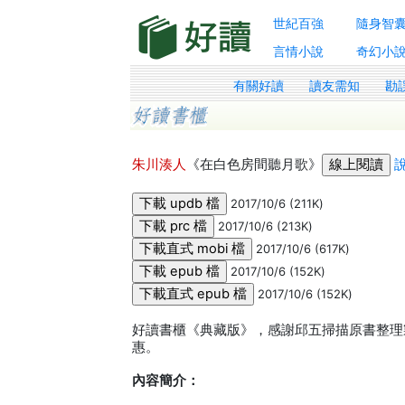
世紀百強
隨身智
言情小說
奇幻小
有關好讀
讀友需知
勘
朱川湊人
《在白色房間聽月歌》
2017/10/6 (211K)
2017/10/6 (213K)
2017/10/6 (617K)
2017/10/6 (152K)
2017/10/6 (152K)
好讀書櫃《典藏版》，感謝邱五掃描原書整理
惠。
內容簡介：