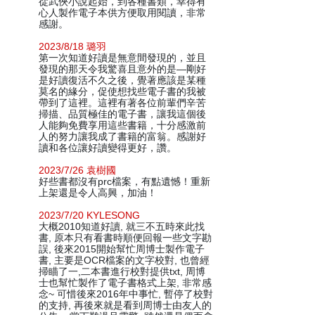
從武俠小說起始，到各種書類，幸得有
心人製作電子本供方便取用閱讀，非常
感謝。
2023/8/18 璐羽
第一次知道好讀是無意間發現的，並且
發現的那天令我驚喜且意外的是—剛好
是好讀復活不久之後，覺著應該是某種
莫名的緣分，促使想找些電子書的我被
帶到了這裡。這裡有著各位前輩們辛苦
掃描、品質極佳的電子書，讓我這個後
人能夠免費享用這些書籍，十分感激前
人的努力讓我成了書籍的富翁。感謝好
讀和各位讓好讀變得更好，讚。
2023/7/26 袁樹國
好些書都沒有prc檔案，有點遺憾！重新
上架還是令人高興，加油！
2023/7/20 KYLESONG
大概2010知道好讀, 就三不五時來此找
書, 原本只有看書時順便回報一些文字勘
誤, 後來2015開始幫忙周博士製作電子
書, 主要是OCR檔案的文字校對, 也曾經
掃瞄了一,二本書進行校對提供txt, 周博
士也幫忙製作了電子書格式上架, 非常感
念~ 可惜後來2016年中事忙, 暫停了校對
的支持, 再後來就是看到周博士由友人的