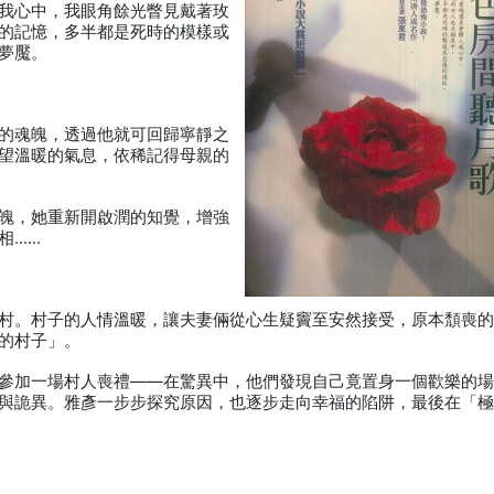
我心中，我眼角餘光瞥見戴著玫
的記憶，多半都是死時的模樣或
夢魘。
的魂魄，透過他就可回歸寧靜之
望溫暖的氣息，依稀記得母親的
魄，她重新開啟潤的知覺，增強
相……
村。村子的人情溫暖，讓夫妻倆從心生疑竇至安然接受，原本頹喪
的村子」。
參加一場村人喪禮——在驚異中，他們發現自己竟置身一個歡樂的
與詭異。雅彥一步步探究原因，也逐步走向幸福的陷阱，最後在「