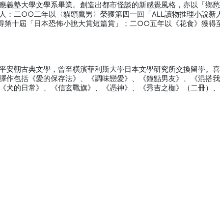
應義塾大學文學系畢業。創造出都市怪談的新感覺風格，亦以「鄉
人：二○○二年以〈貓頭鷹男〉榮獲第四一回「ALL讀物推理小說新
得第十屆「日本恐怖小說大賞短篇賞」；二○○五年以《花食》獲得
平安朝古典文學，曾至橫濱菲利斯大學日本文學研究所交換留學。
譯作包括《愛的保存法》、《調味戀愛》、《鐘點男友》、《混搭
《犬的日常》、《信玄戰旗》、《憑神》、《秀吉之枷》（二冊）