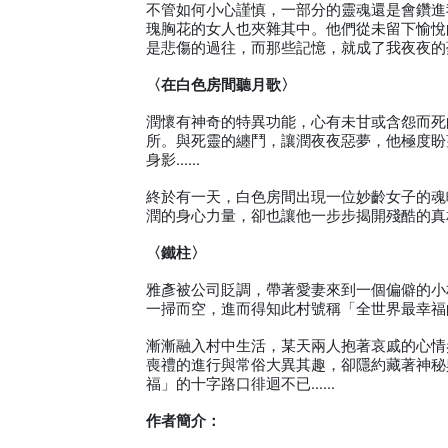
不管如何小心謹慎，一部分的靈魂還是會鑽進
瑰胸花的女人也夾雜其中。他們從未留下愉悅
是悲傷的過往，而那些記憶，就成了我夜夜的
〈在白色房間聽月歌〉
潤懷有神奇的特異功能，心有未甘或含怨而死
所。與死靈的纏鬥，讓潤夜夜惡夢，他極度盼
身影……
終於有一天，白色房間出現一位妙齡女子的魂
潤的身心力量，卻也讓他一步步揭開殘酷的真
〈鐵柱〉
雅彥被公司貶調，帶著愛妻來到一個偏僻的小
一掃而空，進而得知此村號稱「全世界最幸福
漸漸融入村中生活，某天兩人抱著哀戚的心情
喪禮的進行與常俗大異其趣，卻隱約藏著神秘
福」的十字路口徘迴不已……
作者簡介：