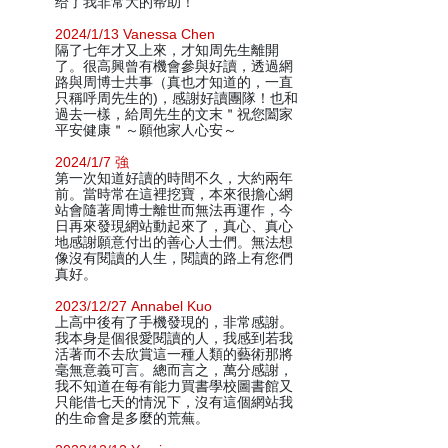
给了我非常大的帮助！
2024/1/13 Vanessa Chen
隔了七年才又上來，才知周先生離開
了。很高興曾有機會參與好讀，透過網
路與周博士共事（真也才知道的，一直
只稱呼周先生的)，感謝好讀團隊！也和
過去一樣，給周先生的文末＂祝您闔家
平安健康＂～願他家人心安～
2024/1/7 強
第一次知道好讀的時間不久，大約兩年
前。當時常在這裡挖寶，本來很擔心網
站會隨著周博士離世而無法再運作，今
日再來發現網站動起來了，真心、真心
地感謝願意付出的善心人士們。無法想
像沒有閱讀的人生，閱讀的路上有您們
真好。
2023/12/27 Annabel Kuo
上高中後有了手機發現的，非常感謝。
我本身是個很愛閱讀的人，我感到若我
活著而不去欣賞這一種人類的藝術那將
毫無意義可言。總而言之，萬分感謝，
我不知道在每有能力買書學校圖書館又
只能借七天的情況下，沒有這個網站我
的生命會是多麼的荒蕪。