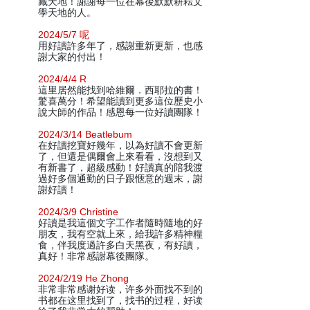
藏天地！謝謝每一位在幕後默默耕耘文
學天地的人。
2024/5/7 呢
用好讀許多年了，感謝重新更新，也感
謝大家的付出！
2024/4/4 R
這里居然能找到哈維爾．西耶拉的書！
驚喜萬分！希望能讀到更多這位歷史小
說大師的作品！感恩每一位好讀團隊！
2024/3/14 Beatlebum
在好讀挖寶好幾年，以為好讀不會更新
了，但還是偶爾會上來看看，沒想到又
有新書了，超級感動！好讀真的陪我渡
過好多個通勤的日子跟愜意的週末，謝
謝好讀！
2024/3/9 Christine
好讀是我這個文字工作者隨時隨地的好
朋友，我有空就上來，給我許多精神糧
食，伴我度過許多白天黑夜，有好讀，
真好！非常感謝幕後團隊。
2024/2/19 He Zhong
非常非常感谢好读，许多外面找不到的
书都在这里找到了，找书的过程，好读