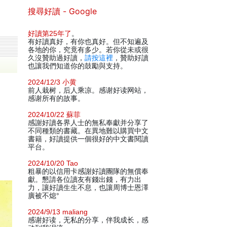
搜尋好讀 - Google
好讀第25年了
。
有好讀真好，有你也真好。但不知遍及
各地的你，究竟有多少。若你從未或很
久沒贊助過好讀，
請按這裡
，贊助好讀
也讓我們知道你的鼓勵與支持。
2024/12/3 小黄
前人栽树，后人乘凉。感谢好读网站，
感谢所有的故事。
2024/10/22 蘇菲
感謝好讀各界人士的無私奉獻并分享了
不同種類的書藏。在異地難以購買中文
書籍，好讀提供一個很好的中文書閱讀
平台。
2024/10/20 Tao
粗暴的以信用卡感謝好讀團隊的無償奉
獻。懇請各位讀友有錢出錢，有力出
力，讓好讀生生不息，也讓周博士恩澤
廣被不熄°
2024/9/13 maliang
感谢好读，无私的分享，伴我成长，感