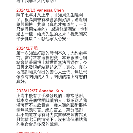
给了我非常大的帮助！
2024/1/13 Vanessa Chen
隔了七年才又上來，才知周先生離開
了。很高興曾有機會參與好讀，透過網
路與周博士共事（真也才知道的，一直
只稱呼周先生的)，感謝好讀團隊！也和
過去一樣，給周先生的文末＂祝您闔家
平安健康＂～願他家人心安～
2024/1/7 強
第一次知道好讀的時間不久，大約兩年
前。當時常在這裡挖寶，本來很擔心網
站會隨著周博士離世而無法再運作，今
日再來發現網站動起來了，真心、真心
地感謝願意付出的善心人士們。無法想
像沒有閱讀的人生，閱讀的路上有您們
真好。
2023/12/27 Annabel Kuo
上高中後有了手機發現的，非常感謝。
我本身是個很愛閱讀的人，我感到若我
活著而不去欣賞這一種人類的藝術那將
毫無意義可言。總而言之，萬分感謝，
我不知道在每有能力買書學校圖書館又
只能借七天的情況下，沒有這個網站我
的生命會是多麼的荒蕪。