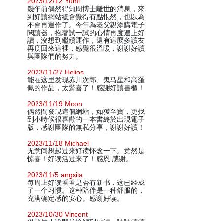
2023/12/12 Yumi
幾年前偶然得知周博士離世的消息，來
到好讀網站總會覺得有點悵然，也以為
不會再運作了。今年為老父親添購電子
閱讀器，抱著試一試的心情再度連上好
讀，沒想到繼續運作，還有這麼多讀友
再度回來這裡，感覺很溫暖，謝謝好讀
與團隊們的努力。
2023/11/27 Helios
能在这里发现赤川次郎、鬼马星和高羅
佩的作品，太驚喜了！感謝好讀書櫃！
2023/11/19 Moon
偶然間發現這個網站，如獲至寶，更找
到小時候很喜歡的一本書終於出現電子
版，感謝團隊的無私分享，謝謝好讀！
2023/11/18 Michael
无意间想起过来好读怀念一下。竟然是
惊喜！好读活过来了！感恩 感谢。
2023/11/5 angsila
每周上好读看看是否有新书，这已经成
了一个习惯。这种陪伴是一种舒服的，
充满确定感的安心。感谢好读。
2023/10/30 Vincent