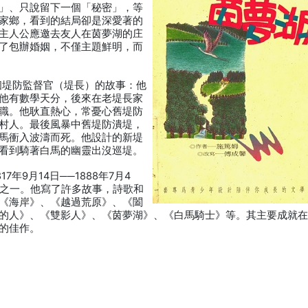
」、只說留下一個「秘密」，等
家鄉，看到的結局卻是深愛著的
主人公應邀去友人在茵夢湖的庄
了包辦婚姻，不僅主題鮮明，而
敘述一個堤防監督官（堤長）的故事：他
他有數學天分，後來在老堤長家
職。他耿直熱心，常憂心舊堤防
村人。最後風暴中舊堤防潰堤，
馬衝入波濤而死。他設計的新堤
看到騎著白馬的幽靈出沒巡堤。
17年9月14日──1888年7月4
家之一。他寫了許多故事，詩歌和
《海岸》、《越過荒原》、《闔
的人》、《雙影人》、《茵夢湖》、《白馬騎士》等。其主要成就
的佳作。