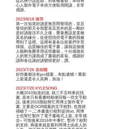
從武俠小說起始，到各種書類，幸得有
心人製作電子本供方便取用閱讀，非常
感謝。
2023/8/18 璐羽
第一次知道好讀是無意間發現的，並且
發現的那天令我驚喜且意外的是—剛好
是好讀復活不久之後，覺著應該是某種
莫名的緣分，促使想找些電子書的我被
帶到了這裡。這裡有著各位前輩們辛苦
掃描、品質極佳的電子書，讓我這個後
人能夠免費享用這些書籍，十分感激前
人的努力讓我成了書籍的富翁。感謝好
讀和各位讓好讀變得更好，讚。
2023/7/26 袁樹國
好些書都沒有prc檔案，有點遺憾！重新
上架還是令人高興，加油！
2023/7/20 KYLESONG
大概2010知道好讀, 就三不五時來此找
書, 原本只有看書時順便回報一些文字勘
誤, 後來2015開始幫忙周博士製作電子
書, 主要是OCR檔案的文字校對, 也曾經
掃瞄了一,二本書進行校對提供txt, 周博
士也幫忙製作了電子書格式上架, 非常感
念~ 可惜後來2016年中事忙, 暫停了校對
的支持, 再後來就是看到周博士由友人的