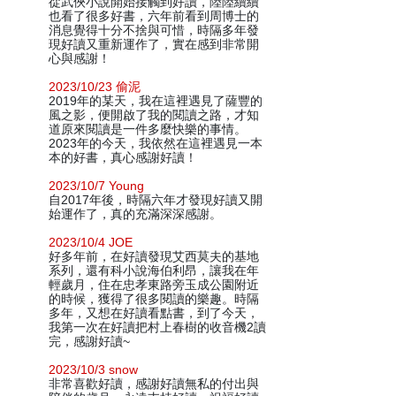
從武俠小說開始接觸到好讀，陸陸續續
也看了很多好書，六年前看到周博士的
消息覺得十分不捨與可惜，時隔多年發
現好讀又重新運作了，實在感到非常開
心與感謝！
2023/10/23 偷泥
2019年的某天，我在這裡遇見了薩豐的
風之影，便開啟了我的閱讀之路，才知
道原來閱讀是一件多麼快樂的事情。
2023年的今天，我依然在這裡遇見一本
本的好書，真心感謝好讀！
2023/10/7 Young
自2017年後，時隔六年才發現好讀又開
始運作了，真的充滿深深感謝。
2023/10/4 JOE
好多年前，在好讀發現艾西莫夫的基地
系列，還有科小說海伯利昂，讓我在年
輕歲月，住在忠孝東路旁玉成公園附近
的時候，獲得了很多閱讀的樂趣。時隔
多年，又想在好讀看點書，到了今天，
我第一次在好讀把村上春樹的收音機2讀
完，感謝好讀~
2023/10/3 snow
非常喜歡好讀，感謝好讀無私的付出與