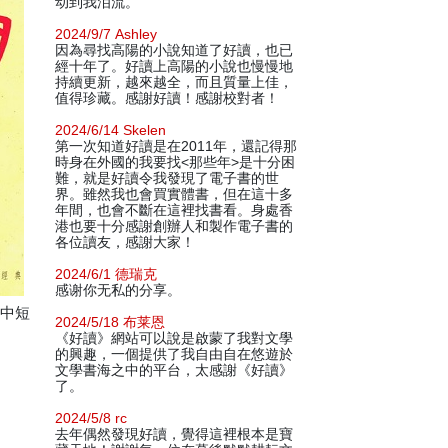
动到我泪流。
2024/9/7 Ashley
因為尋找高陽的小說知道了好讀，也已
經十年了。好讀上高陽的小說也慢慢地
持續更新，越來越全，而且質量上佳，
值得珍藏。感謝好讀！感謝校對者！
2024/6/14 Skelen
第一次知道好讀是在2011年，還記得那
時身在外國的我要找<那些年>是十分困
難，就是好讀令我發現了電子書的世
界。雖然我也會買實體書，但在這十多
年間，也會不斷在這裡找書看。身處香
港也要十分感謝創辦人和製作電子書的
各位讀友，感謝大家！
2024/6/1 德瑞克
感谢你无私的分享。
在中短
2024/5/18 布莱恩
《好讀》網站可以說是啟蒙了我對文學
的興趣，一個提供了我自由自在悠遊於
文學書海之中的平台，太感謝《好讀》
了。
2024/5/8 rc
去年偶然發現好讀，覺得這裡根本是寶