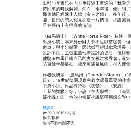
出那句其實已在內心重複過千百遍的「我愛你
待回來的時候解開。然而，兩年後，他回到了
那個她已經嫁作人婦（友人之婦）。多年後，
園，舊日的戀人相見卻是一片惆悵。小說譴責
且在藝術上有很高的造詣。
《白馬騎士》（White Horse Rider）
出身小農，本來身份財力都不足以當堤長，但
做事，與小姐戀愛，因結婚而得以繼承堤長一
設計不良，主張重蓋他新設計的堤防，但得罪
他騎著白馬目睹自己的妻女被洪水吞噬，遂策
防百餘年都還在。後來每遇暴風雨，村人便會
作者狄奧多． 施篤姆（Theodor Storm）（18
日），19世紀德國現實主義文學最重要的作
中篇小說。作品有詩歌《夜鶯》、《安慰》、
上我的雙眼》等；小說《在大學裡》、《淹死
篇小說方面，他的中短篇小說堪稱德國文學中
勘誤表
：
(mPDB 2016/10/6)
樓悌/樓梯
惴揣不安/惴惴不安