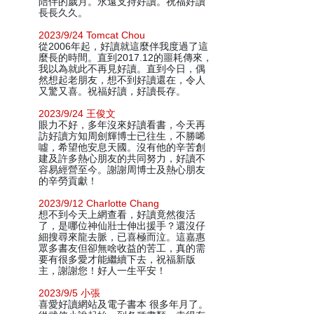
陪伴的歲月。永遠支持好讀。祝福好讀
長長久久。
2023/9/24 Tomcat Chou
從2006年起，好讀就這麼伴我度過了這
麼長的時間。直到2017.12的噩耗傳來，
我以為就此不再見好讀。直到今日，偶
然想起老朋友，想不到好讀還在，令人
又驚又喜。祝福好讀，好讀長存。
2023/9/24 王俊文
眼力不好，多年沒來好讀看書，今天再
訪好讀方知周劍輝博士已往生，不勝唏
噓，希望他安息天國。沒有他的辛苦創
建及許多熱心朋友的共同努力，好讀不
容易經營至今。謝謝周博士及熱心朋友
的辛勞貢獻！
2023/9/12 Charlotte Chang
想不到今天上網查看，好讀竟然復活
了，是哪位神仙壯士伸出援手？還沒仔
細搜尋來龍去脈，已喜極而泣。這嘉惠
眾多書友但卻無啥收益的苦工，真的需
要有很多愛才能繼續下去，祝福新版
主，謝謝您！好人一生平安！
2023/9/5 小張
喜愛好讀網站及電子書本 很多年月了。