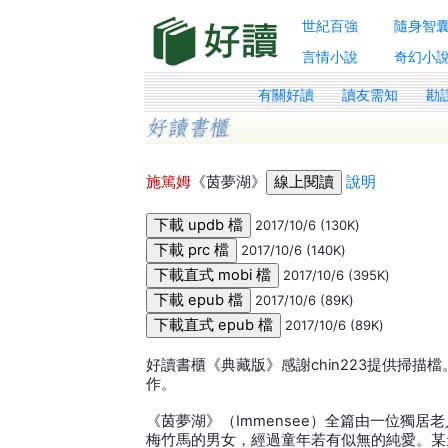
世紀百強
隨身智
言情小說
奇幻小
有關好讀
讀友需知
勘
施篤姆
《茵夢湖》
說明
2017/10/6 (130K)
2017/10/6 (140K)
2017/10/6 (395K)
2017/10/6 (89K)
2017/10/6 (89K)
好讀書櫃《典藏版》感謝chin223提供掃描檔
作。
《茵夢湖》（Immensee）全篇由一位獨
梅竹馬的男女，經過童年若有似無的純愛。某