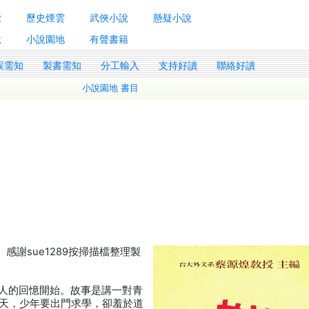
囊
歷史煙雲
武俠小說
懸疑小說
說
小說園地
有聲書籍
誤需知
製書需知
分工輸入
支持好讀
聯絡好讀
小說園地 書目
。感謝sue1289按掃描檔整理製
居老人的回憶開始。故事是講一對青
天，少年要出門求學，卻羞於道