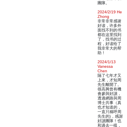
團隊。
2024/2/19 He
Zhong
非常非常感谢
好读，许多外
面找不到的书
都在这里找到
了，找书的过
程，好读给了
我非常大的帮
助！
2024/1/13
Vanessa
Chen
隔了七年才又
上來，才知周
先生離開了。
很高興曾有機
會參與好讀，
透過網路與周
博士共事（真
也才知道的，
一直只稱呼周
先生的)，感謝
好讀團隊！也
和過去一樣，