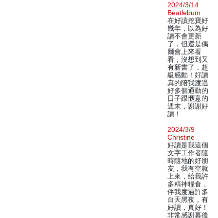
2024/3/14
Beatlebum
在好讀挖寶好
幾年，以為好
讀不會更新
了，但還是偶
爾會上來看
看，沒想到又
有新書了，超
級感動！好讀
真的陪我渡過
好多個通勤的
日子跟愜意的
週末，謝謝好
讀！
2024/3/9
Christine
好讀是我這個
文字工作者隨
時隨地的好朋
友，我有空就
上來，給我許
多精神糧食，
伴我度過許多
白天黑夜，有
好讀，真好！
非常感謝幕後