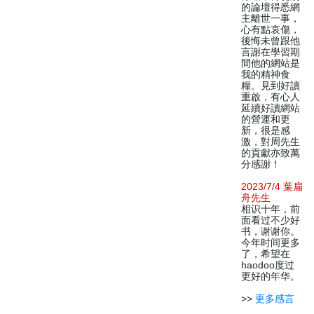
的論壇得悉網
主離世一事，
心有點哀傷，
後悔未曾跟他
言謝在學習期
間他的網站是
我的精神食
糧。見到好讀
重啟，有心人
延續好讀網站
的營運和更
新，很是感
激，對周先生
的貢獻亦致萬
分感謝！
2023/7/4 葉扁
舟先生
相识十年，前
面看过不少好
书，谢谢你。
今年时间更多
了，希望在
haodoo度过
更好的年华。
>>
更多感言