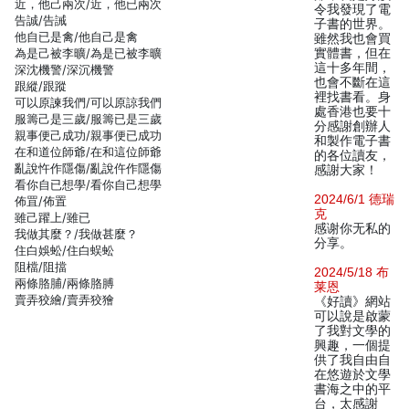
近，他己兩次/近，他已兩次
令我發現了電
告誠/告誡
子書的世界。
他自已是禽/他自己是禽
雖然我也會買
為是己被李曠/為是已被李曠
實體書，但在
這十多年間，
深沈機警/深沉機警
也會不斷在這
跟縱/跟蹤
裡找書看。身
可以原諫我們/可以原諒我們
處香港也要十
服籌己是三歲/服籌已是三歲
分感謝創辦人
親事便己成功/親事便已成功
和製作電子書
在和道位師爺/在和這位師爺
的各位讀友，
亂說忤作隱傷/亂說仵作隱傷
感謝大家！
看你自已想學/看你自己想學
2024/6/1 德瑞
佈罝/佈置
克
雖己躍上/雖已
感谢你无私的
我做其麼？/我做甚麼？
分享。
住白娛蚣/住白蜈蚣
阻檔/阻擋
2024/5/18 布
兩條胳脯/兩條胳膊
莱恩
賣弄狡繪/賣弄狡獪
《好讀》網站
可以說是啟蒙
了我對文學的
興趣，一個提
供了我自由自
在悠遊於文學
書海之中的平
台，太感謝