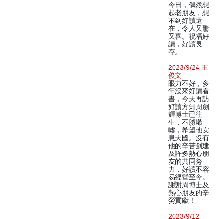
今日，偶然想
起老朋友，想
不到好讀還
在，令人又驚
又喜。祝福好
讀，好讀長
存。
2023/9/24 王
俊文
眼力不好，多
年沒來好讀看
書，今天再訪
好讀方知周劍
輝博士已往
生，不勝唏
噓，希望他安
息天國。沒有
他的辛苦創建
及許多熱心朋
友的共同努
力，好讀不容
易經營至今。
謝謝周博士及
熱心朋友的辛
勞貢獻！
2023/9/12