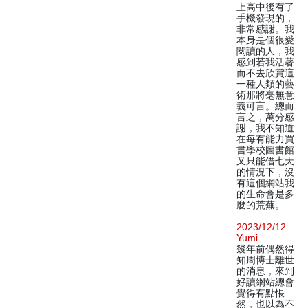
上高中後有了
手機發現的，
非常感謝。我
本身是個很愛
閱讀的人，我
感到若我活著
而不去欣賞這
一種人類的藝
術那將毫無意
義可言。總而
言之，萬分感
謝，我不知道
在每有能力買
書學校圖書館
又只能借七天
的情況下，沒
有這個網站我
的生命會是多
麼的荒蕪。
2023/12/12
Yumi
幾年前偶然得
知周博士離世
的消息，來到
好讀網站總會
覺得有點悵
然，也以為不