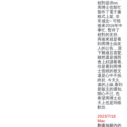
校對提供txt,
周博士也幫忙
製作了電子書
格式上架, 非
常感念~ 可惜
後來2016年中
事忙, 暫停了
校對的支持,
再後來就是看
到周博士由友
人的公告....當
下難過且震驚,
雖然還是偶而
會上好讀看看,
但是看到周博
士曾經的發文
還是心中不捨,
終於, 今天久
違的上線,看到
新版主的通知,
開心不已, 也
希望周博士在
天上也是同樣
歡欣.
2023/7/18
Mac
翻書抽屜內的