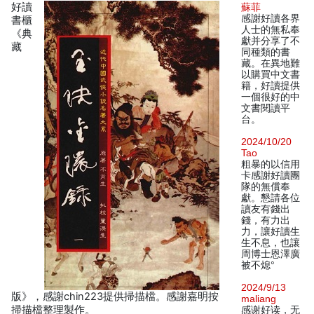
好讀
蘇菲
感謝好讀各界
書櫃
人士的無私奉
《典
獻并分享了不
藏
同種類的書
藏。在異地難
以購買中文書
籍，好讀提供
一個很好的中
文書閱讀平
台。
2024/10/20
Tao
粗暴的以信用
卡感謝好讀團
隊的無償奉
獻。懇請各位
讀友有錢出
錢，有力出
力，讓好讀生
生不息，也讓
周博士恩澤廣
被不熄°
2024/9/13
版》，感謝chin223提供掃描檔。感謝嘉明按
maliang
掃描檔整理製作。
感谢好读，无