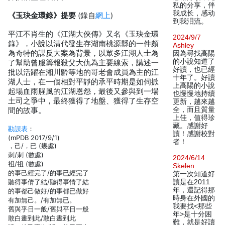
私的分享，伴
我成长，感动
《玉玦金環錄》提要
(錄自
網上
)
到我泪流。
平江不肖生的《江湖大俠傳》又名《玉玦金環
2024/9/7
錄》，小說以清代發生存湖南桃源縣的一件頗
Ashley
為奇特的謀反大案為背景，以眾多江湖人士為
因為尋找高陽
的小說知道了
了幫助曾服籌報殺父大仇為主要線索，講述一
好讀，也已經
批以活躍在湘川黔等地的哥老會成員為主的江
十年了。好讀
湖人士，在一個相對平靜的承平時期是如伺掀
上高陽的小說
起場血雨腥風的江湖恩怨，最後又參與到一場
也慢慢地持續
土司之爭中，最終獲得了地盤、獲得了生存空
更新，越來越
全，而且質量
間的故事。
上佳，值得珍
藏。感謝好
勘誤表
：
讀！感謝校對
(mPDB 2017/9/1)
者！
，己/，已 (幾處)
剌/刺 (數處)
2024/6/14
袓/祖 (數處)
Skelen
的事己經完了/的事已經完了
第一次知道好
聽得事倩了結/聽得事情了結
讀是在2011
年，還記得那
的事都己做好/的事都已做好
時身在外國的
有加無己。/有加無已。
我要找<那些
舊與乎日一般/舊與平日一般
年>是十分困
敢白畫到此/敢白晝到此
難，就是好讀