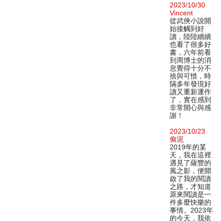
2023/10/30
Vincent
從武俠小說開
始接觸到好
讀，陸陸續續
也看了很多好
書，六年前看
到周博士的消
息覺得十分不
捨與可惜，時
隔多年發現好
讀又重新運作
了，實在感到
非常開心與感
謝！
2023/10/23
偷泥
2019年的某
天，我在這裡
遇見了薩豐的
風之影，便開
啟了我的閱讀
之路，才知道
原來閱讀是一
件多麼快樂的
事情。2023年
的今天，我依