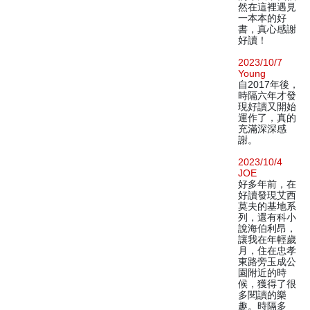
然在這裡遇見
一本本的好
書，真心感謝
好讀！
2023/10/7
Young
自2017年後，
時隔六年才發
現好讀又開始
運作了，真的
充滿深深感
謝。
2023/10/4
JOE
好多年前，在
好讀發現艾西
莫夫的基地系
列，還有科小
說海伯利昂，
讓我在年輕歲
月，住在忠孝
東路旁玉成公
園附近的時
候，獲得了很
多閱讀的樂
趣。時隔多