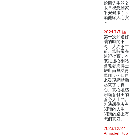
給周先生的文
末＂祝您闔家
平安健康＂～
願他家人心安
～
2024/1/7 強
第一次知道好
讀的時間不
久，大約兩年
前。當時常在
這裡挖寶，本
來很擔心網站
會隨著周博士
離世而無法再
運作，今日再
來發現網站動
起來了，真
心、真心地感
謝願意付出的
善心人士們。
無法想像沒有
閱讀的人生，
閱讀的路上有
您們真好。
2023/12/27
Annabel Kuo