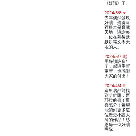
《好讀》了。
2024/5/8 rc
去年偶然發現
好讀，覺得這
裡根本是寶藏
天地！謝謝每
一位在幕後默
默耕耘文學天
地的人。
2024/5/7 呢
用好讀許多年
了，感謝重新
更新，也感謝
大家的付出！
2024/4/4 R
這里居然能找
到哈維爾．西
耶拉的書！驚
喜萬分！希望
能讀到更多這
位歷史小說大
師的作品！感
恩每一位好讀
團隊！