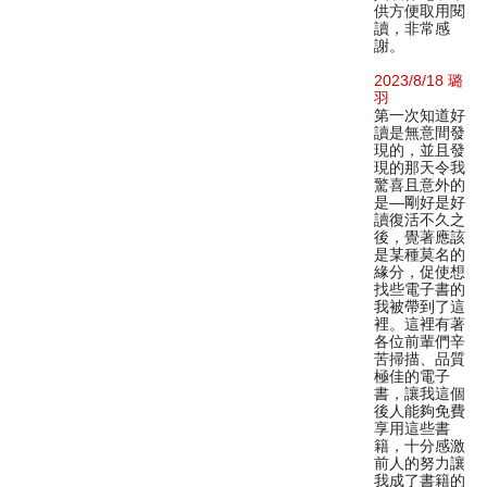
供方便取用閱
讀，非常感
謝。
2023/8/18 璐
羽
第一次知道好
讀是無意間發
現的，並且發
現的那天令我
驚喜且意外的
是—剛好是好
讀復活不久之
後，覺著應該
是某種莫名的
緣分，促使想
找些電子書的
我被帶到了這
裡。這裡有著
各位前輩們辛
苦掃描、品質
極佳的電子
書，讓我這個
後人能夠免費
享用這些書
籍，十分感激
前人的努力讓
我成了書籍的