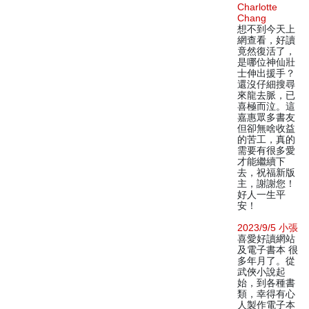
Charlotte
Chang
想不到今天上
網查看，好讀
竟然復活了，
是哪位神仙壯
士伸出援手？
還沒仔細搜尋
來龍去脈，已
喜極而泣。這
嘉惠眾多書友
但卻無啥收益
的苦工，真的
需要有很多愛
才能繼續下
去，祝福新版
主，謝謝您！
好人一生平
安！
2023/9/5 小張
喜愛好讀網站
及電子書本 很
多年月了。從
武俠小說起
始，到各種書
類，幸得有心
人製作電子本