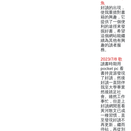
魚
好讀的出現，
使我重措對書
籍的興趣，它
提供了一個便
利的途徑來發
掘好書，希望
這個網站能繼
續為其他有興
趣的讀者服
務。
2023/7/8 歌
讀書時期用
pocket pc 看
書持資源發現
了好讀，然後
好讀一直陪伴
我至大學畢業
然後踏足社
會。雖然工作
事忙，但是上
好讀網閒逛看
黃河散文已成
一種習慣，直
至發現好讀不
再更新，繼而
停站，再從別