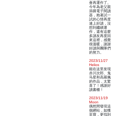
會再運作了。
今年為老父親
添購電子閱讀
器，抱著試一
試的心情再度
連上好讀，沒
想到繼續運
作，還有這麼
多讀友再度回
來這裡，感覺
很溫暖，謝謝
好讀與團隊們
的努力。
2023/11/27
Helios
能在这里发现
赤川次郎、鬼
马星和高羅佩
的作品，太驚
喜了！感謝好
讀書櫃！
2023/11/19
Moon
偶然間發現這
個網站，如獲
至寶，更找到