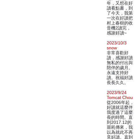
年，又想在好
讀看點書，到
了今天，我第
一次在好讀把
村上春樹的收
音機2讀完，
感謝好讀~
2023/10/3
snow
非常喜歡好
讀，感謝好讀
無私的付出與
陪伴的歲月。
永遠支持好
讀。祝福好讀
長長久久。
2023/9/24
Tomcat Chou
從2006年起，
好讀就這麼伴
我度過了這麼
長的時間。直
到2017.12的
噩耗傳來，我
以為就此不再
見好讀。直到