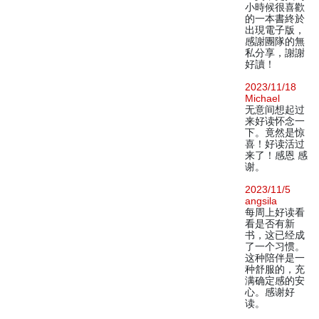
小時候很喜歡
的一本書終於
出現電子版，
感謝團隊的無
私分享，謝謝
好讀！
2023/11/18
Michael
无意间想起过
来好读怀念一
下。竟然是惊
喜！好读活过
来了！感恩 感
谢。
2023/11/5
angsila
每周上好读看
看是否有新
书，这已经成
了一个习惯。
这种陪伴是一
种舒服的，充
满确定感的安
心。感谢好
读。