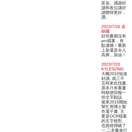
富翁。感謝好
讀和各位讓好
讀變得更好，
讚。
2023/7/26 袁
樹國
好些書都沒有
prc檔案，有
點遺憾！重新
上架還是令人
高興，加油！
2023/7/20
KYLESONG
大概2010知道
好讀, 就三不
五時來此找書,
原本只有看書
時順便回報一
些文字勘誤,
後來2015開始
幫忙周博士製
作電子書, 主
要是OCR檔案
的文字校對,
也曾經掃瞄了
一,二本書進行