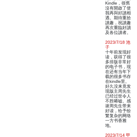
Kindle，很舊
沒有開啟了使
我再與好讀相
遇。期待重拾
讀趣，祝讀趣
再次重臨好讀
及各位讀者。
2023/7/18 池
子
十年前发现好
读，获得了很
多排版非常好
的电子书，现
在还有当年下
载的很多书存
在kindle里。
好久没来竟发
现版主周先生
已经过世令人
不胜唏嘘。感
谢周先生带来
好读，给予纷
繁复杂的网络
一方书香雅
地。
2023/7/14 甲