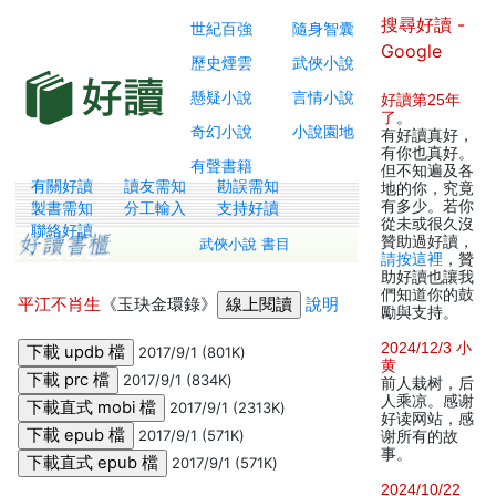
搜尋好讀 -
世紀百強
隨身智囊
Google
歷史煙雲
武俠小說
懸疑小說
言情小說
好讀第25年
了
。
奇幻小說
小說園地
有好讀真好，
有你也真好。
有聲書籍
但不知遍及各
有關好讀
讀友需知
勘誤需知
地的你，究竟
有多少。若你
製書需知
分工輸入
支持好讀
從未或很久沒
聯絡好讀
贊助過好讀，
武俠小說 書目
請按這裡
，贊
助好讀也讓我
們知道你的鼓
平江不肖生
《玉玦金環錄》
說明
勵與支持。
2024/12/3 小
2017/9/1 (801K)
黄
2017/9/1 (834K)
前人栽树，后
人乘凉。感谢
2017/9/1 (2313K)
好读网站，感
2017/9/1 (571K)
谢所有的故
事。
2017/9/1 (571K)
2024/10/22