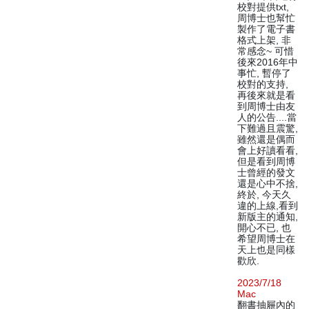
校對提供txt,
周博士也幫忙
製作了電子書
格式上架, 非
常感念~ 可惜
後來2016年中
事忙, 暫停了
校對的支持,
再後來就是看
到周博士由友
人的公告....當
下難過且震驚,
雖然還是偶而
會上好讀看看,
但是看到周博
士曾經的發文
還是心中不捨,
終於, 今天久
違的上線,看到
新版主的通知,
開心不已, 也
希望周博士在
天上也是同樣
歡欣.
2023/7/18
Mac
翻書抽屜內的