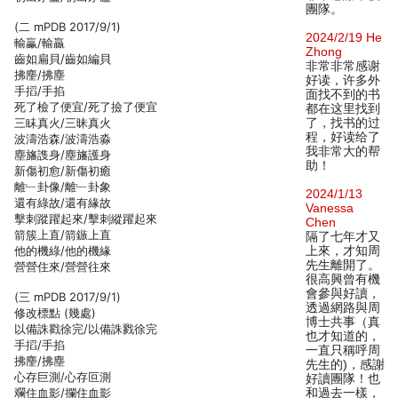
團隊。
(二 mPDB 2017/9/1)
2024/2/19 He
輸臝/輸贏
Zhong
齒如扁貝/齒如編貝
非常非常感谢
拂麈/拂塵
好读，许多外
手搯/手掐
面找不到的书
死了檢了便宜/死了撿了便宜
都在这里找到
三眛真火/三昧真火
了，找书的过
程，好读给了
波濤浩森/波濤浩淼
我非常大的帮
塵旛謢身/塵旛護身
助！
新傷初愈/新傷初癒
離﹂卦像/離﹂卦象
2024/1/13
還有綠故/還有緣故
Vanessa
擊刺蹤躍起來/擊刺縱躍起來
Chen
箭簇上直/箭鏃上直
隔了七年才又
他的機綠/他的機緣
上來，才知周
先生離開了。
營營住來/營營往來
很高興曾有機
會參與好讀，
(三 mPDB 2017/9/1)
透過網路與周
修改標點 (幾處)
博士共事（真
以備誅戳徐完/以備誅戮徐完
也才知道的，
手搯/手掐
一直只稱呼周
拂麈/拂塵
先生的)，感謝
心存巨測/心存叵測
好讀團隊！也
斕住血影/攔住血影
和過去一樣，