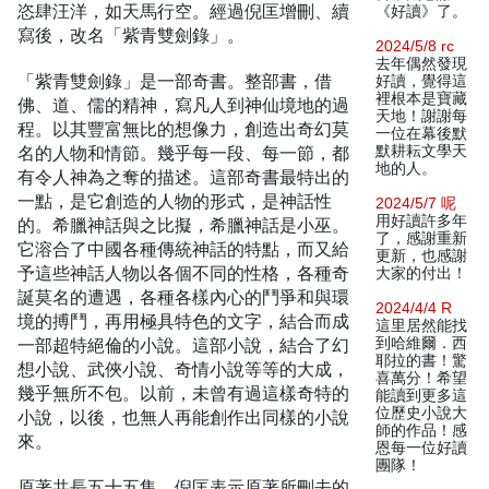
恣肆汪洋，如天馬行空。經過倪匡增刪、續
《好讀》了。
寫後，改名「紫青雙劍錄」。
2024/5/8 rc
去年偶然發現
「紫青雙劍錄」是一部奇書。整部書，借
好讀，覺得這
裡根本是寶藏
佛、道、儒的精神，寫凡人到神仙境地的過
天地！謝謝每
程。以其豐富無比的想像力，創造出奇幻莫
一位在幕後默
名的人物和情節。幾乎每一段、每一節，都
默耕耘文學天
地的人。
有令人神為之奪的描述。這部奇書最特出的
一點，是它創造的人物的形式，是神話性
2024/5/7 呢
用好讀許多年
的。希臘神話與之比擬，希臘神話是小巫。
了，感謝重新
它溶合了中國各種傳統神話的特點，而又給
更新，也感謝
予這些神話人物以各個不同的性格，各種奇
大家的付出！
誕莫名的遭遇，各種各樣內心的鬥爭和與環
2024/4/4 R
境的搏鬥，再用極具特色的文字，結合而成
這里居然能找
一部超特絕倫的小說。這部小說，結合了幻
到哈維爾．西
耶拉的書！驚
想小說、武俠小說、奇情小說等等的大成，
喜萬分！希望
幾乎無所不包。以前，未曾有過這樣奇特的
能讀到更多這
位歷史小說大
小說，以後，也無人再能創作出同樣的小說
師的作品！感
來。
恩每一位好讀
團隊！
原著共長五十五集，倪匡表示原著所刪去的