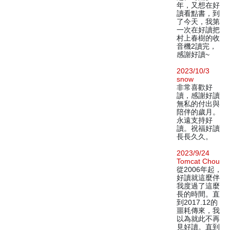
年，又想在好
讀看點書，到
了今天，我第
一次在好讀把
村上春樹的收
音機2讀完，
感謝好讀~
2023/10/3
snow
非常喜歡好
讀，感謝好讀
無私的付出與
陪伴的歲月。
永遠支持好
讀。祝福好讀
長長久久。
2023/9/24
Tomcat Chou
從2006年起，
好讀就這麼伴
我度過了這麼
長的時間。直
到2017.12的
噩耗傳來，我
以為就此不再
見好讀。直到