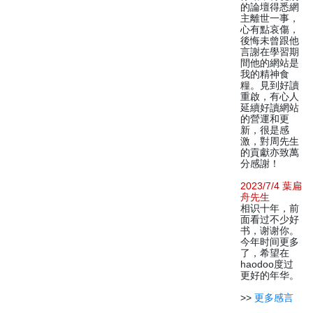
的論壇得悉網
主離世一事，
心有點哀傷，
後悔未曾跟他
言謝在學習期
間他的網站是
我的精神食
糧。見到好讀
重啟，有心人
延續好讀網站
的營運和更
新，很是感
激，對周先生
的貢獻亦致萬
分感謝！
2023/7/4 葉扁
舟先生
相识十年，前
面看过不少好
书，谢谢你。
今年时间更多
了，希望在
haodoo度过
更好的年华。
>>
更多感言