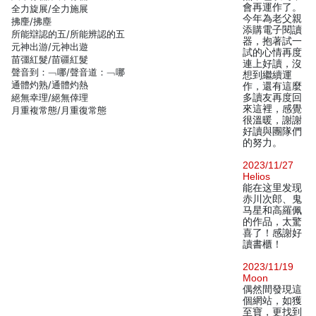
會再運作了。
全力旋展/全力施展
今年為老父親
拂麈/拂塵
添購電子閱讀
所能辯認的五/所能辨認的五
器，抱著試一
元神出游/元神出遊
試的心情再度
苗彊紅髮/苗疆紅髮
連上好讀，沒
聲音到：﹁哪/聲音道：﹁哪
想到繼續運
通體灼熟/通體灼熱
作，還有這麼
絕無幸理/絕無倖理
多讀友再度回
來這裡，感覺
月重複常態/月重復常態
很溫暖，謝謝
好讀與團隊們
的努力。
2023/11/27
Helios
能在这里发现
赤川次郎、鬼
马星和高羅佩
的作品，太驚
喜了！感謝好
讀書櫃！
2023/11/19
Moon
偶然間發現這
個網站，如獲
至寶，更找到