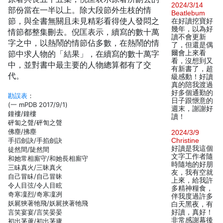
2024/3/14
部份當在一半以上。除大段節外生枝的情
Beatlebum
節，與全書無關且未見精彩看得使人發悶之
在好讀挖寶好
幾年，以為好
情節都整集刪去。倪匡表示，續寫的數十萬
讀不會更新
字之中，以熱鬧的情節佔多數，在熱鬧的情
了，但還是偶
節中求人物的「結果」，在續寫的數十萬字
爾會上來看
看，沒想到又
中，並對書中最主要的人物總算都有了交
有新書了，超
代。
級感動！好讀
真的陪我渡過
好多個通勤的
勘誤表
：
日子跟愜意的
(一 mPDB 2017/9/1)
週末，謝謝好
鐘褸/鐘樓
讀！
砰匐之聲/砰訇之聲
佛塵/拂塵
2024/3/9
手搯劍訣/手掐劍訣
Christine
好讀是我這個
徒然間/陡然間
文字工作者隨
和她常相廝守/和她長相廝守
時隨地的好朋
三眛真火/三昧真火
友，我有空就
自己冒眛/自己冒昧
上來，給我許
令人目弦/令人目眩
多精神糧食，
奇寒凜烈/奇寒凜冽
伴我度過許多
妖屍狹著牠飛/妖屍挾著牠飛
白天黑夜，有
言笑宴宴/言笑晏晏
好讀，真好！
非常感謝幕後
初出茅蘆/初出茅廬