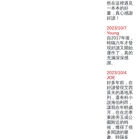
然在這裡遇見
一本本的好
書，真心感謝
好讀！
2023/10/7
Young
自2017年後，
時隔六年才發
現好讀又開始
運作了，真的
充滿深深感
謝。
2023/10/4
JOE
好多年前，在
好讀發現艾西
莫夫的基地系
列，還有科小
說海伯利昂，
讓我在年輕歲
月，住在忠孝
東路旁玉成公
園附近的時
候，獲得了很
多閱讀的樂
趣。時隔多