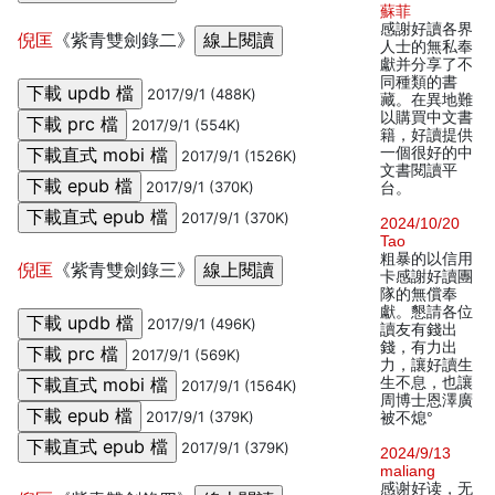
蘇菲
感謝好讀各界
倪匡
《紫青雙劍錄二》
人士的無私奉
獻并分享了不
同種類的書
2017/9/1 (488K)
藏。在異地難
以購買中文書
2017/9/1 (554K)
籍，好讀提供
一個很好的中
2017/9/1 (1526K)
文書閱讀平
2017/9/1 (370K)
台。
2017/9/1 (370K)
2024/10/20
Tao
粗暴的以信用
倪匡
《紫青雙劍錄三》
卡感謝好讀團
隊的無償奉
獻。懇請各位
2017/9/1 (496K)
讀友有錢出
錢，有力出
2017/9/1 (569K)
力，讓好讀生
生不息，也讓
2017/9/1 (1564K)
周博士恩澤廣
2017/9/1 (379K)
被不熄°
2017/9/1 (379K)
2024/9/13
maliang
感谢好读，无