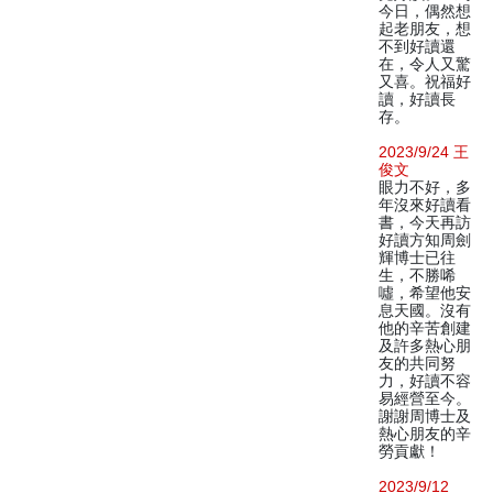
今日，偶然想
起老朋友，想
不到好讀還
在，令人又驚
又喜。祝福好
讀，好讀長
存。
2023/9/24 王
俊文
眼力不好，多
年沒來好讀看
書，今天再訪
好讀方知周劍
輝博士已往
生，不勝唏
噓，希望他安
息天國。沒有
他的辛苦創建
及許多熱心朋
友的共同努
力，好讀不容
易經營至今。
謝謝周博士及
熱心朋友的辛
勞貢獻！
2023/9/12