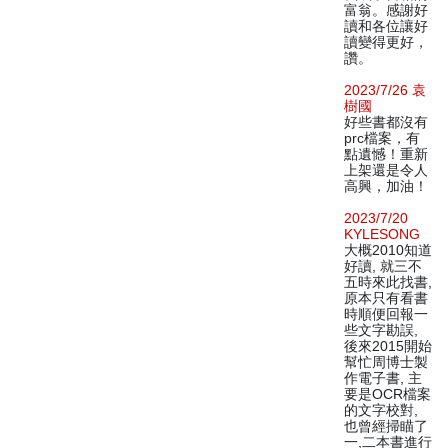
富翁。感謝好
讀和各位讓好
讀變得更好，
讚。
2023/7/26 袁
樹國
好些書都沒有
prc檔案，有
點遺憾！重新
上架還是令人
高興，加油！
2023/7/20
KYLESONG
大概2010知道
好讀, 就三不
五時來此找書,
原本只有看書
時順便回報一
些文字勘誤,
後來2015開始
幫忙周博士製
作電子書, 主
要是OCR檔案
的文字校對,
也曾經掃瞄了
一,二本書進行