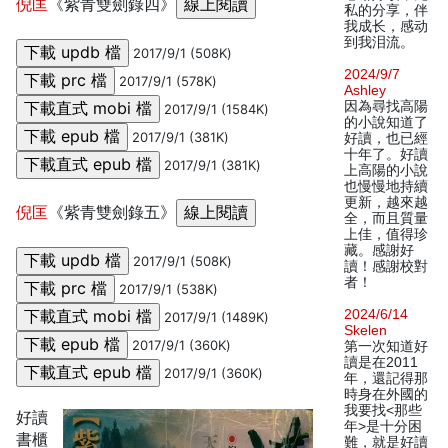
倪匡
《紫青雙劍錄四》
私的分享，伴
我成长，感动
到我泪流。
2017/9/1 (508K)
2024/9/7
2017/9/1 (578K)
Ashley
因為尋找高陽
2017/9/1 (1584K)
的小說知道了
2017/9/1 (381K)
好讀，也已經
十年了。好讀
2017/9/1 (381K)
上高陽的小說
也慢慢地持續
更新，越來越
倪匡
《紫青雙劍錄五》
全，而且質量
上佳，值得珍
藏。感謝好
2017/9/1 (508K)
讀！感謝校對
者！
2017/9/1 (538K)
2024/6/14
2017/9/1 (1489K)
Skelen
2017/9/1 (360K)
第一次知道好
讀是在2011
2017/9/1 (360K)
年，還記得那
時身在外國的
我要找<那些
好讀
年>是十分困
書櫃
難，就是好讀