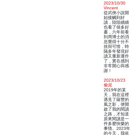
2023/10/30
Vincent
從武俠小說開
始接觸到好
讀，陸陸續續
也看了很多好
書，六年前看
到周博士的消
息覺得十分不
捨與可惜，時
隔多年發現好
讀又重新運作
了，實在感到
非常開心與感
謝！
2023/10/23
偷泥
2019年的某
天，我在這裡
遇見了薩豐的
風之影，便開
啟了我的閱讀
之路，才知道
原來閱讀是一
件多麼快樂的
事情。2023年
的今天，我依