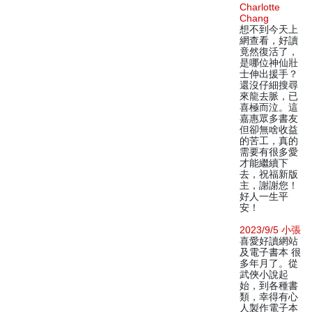
Charlotte
Chang
想不到今天上
網查看，好讀
竟然復活了，
是哪位神仙壯
士伸出援手？
還沒仔細搜尋
來龍去脈，已
喜極而泣。這
嘉惠眾多書友
但卻無啥收益
的苦工，真的
需要有很多愛
才能繼續下
去，祝福新版
主，謝謝您！
好人一生平
安！
2023/9/5 小張
喜愛好讀網站
及電子書本 很
多年月了。從
武俠小說起
始，到各種書
類，幸得有心
人製作電子本