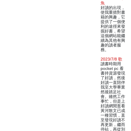
魚
好讀的出現，
使我重措對書
籍的興趣，它
提供了一個便
利的途徑來發
掘好書，希望
這個網站能繼
續為其他有興
趣的讀者服
務。
2023/7/8 歌
讀書時期用
pocket pc 看
書持資源發現
了好讀，然後
好讀一直陪伴
我至大學畢業
然後踏足社
會。雖然工作
事忙，但是上
好讀網閒逛看
黃河散文已成
一種習慣，直
至發現好讀不
再更新，繼而
停站，再從別