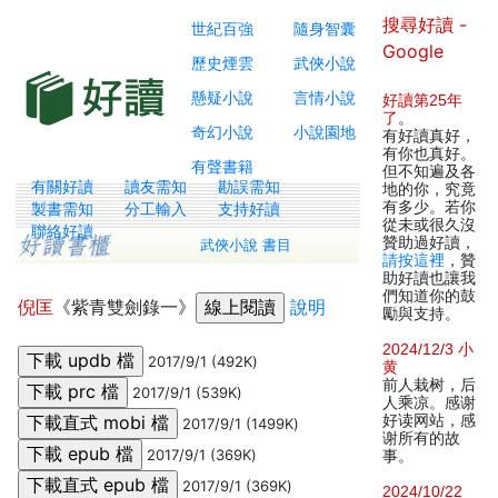
搜尋好讀 -
世紀百強
隨身智囊
Google
歷史煙雲
武俠小說
懸疑小說
言情小說
好讀第25年
了
。
奇幻小說
小說園地
有好讀真好，
有你也真好。
有聲書籍
但不知遍及各
有關好讀
讀友需知
勘誤需知
地的你，究竟
有多少。若你
製書需知
分工輸入
支持好讀
從未或很久沒
聯絡好讀
贊助過好讀，
武俠小說 書目
請按這裡
，贊
助好讀也讓我
們知道你的鼓
倪匡
《紫青雙劍錄一》
說明
勵與支持。
2024/12/3 小
2017/9/1 (492K)
黄
前人栽树，后
2017/9/1 (539K)
人乘凉。感谢
好读网站，感
2017/9/1 (1499K)
谢所有的故
2017/9/1 (369K)
事。
2017/9/1 (369K)
2024/10/22