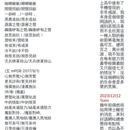
上高中後有了
啣唧啾啾/唧唧啾啾
手機發現的，
聞聲同顧/聞聲回顧
非常感謝。我
一拚峙，/一拚時，
本身是個很愛
黑農道姑/黑衣道姑
閱讀的人，我
霹露之聲/霹靂之聲
感到若我活著
轟隆砰匐之聲/轟隆砰訇之聲
而不去欣賞這
故意如比！/故意如此！
一種人類的藝
寶暗箅/寶暗算
術那將毫無意
義可言。總而
有成箅/有成算
言之，萬分感
冷不妨/冷不防
謝，我不知道
相形見拙/相形見絀
在每有能力買
天兵狹著排山/天兵挾著排山
書學校圖書館
又只能借七天
(五 mPDB 2017/9/1)
的情況下，沒
心無旁鶩/心無旁騖
有這個網站我
更見詳和/更見祥和
的生命會是多
悽厲無比/淒厲無比
麼的荒蕪。
沖/衝 (幾處)
2023/12/12
歷聲叱道/厲聲叱道
Yumi
中的情影/中的情景
幾年前偶然得
絲毫未遏阻力/絲毫未遇阻力
知周博士離世
魔影對持。/魔影對峙。
的消息，來到
魔挪人黑地獄/魔挪入黑地獄
好讀網站總會
無可奈可/無可奈何
覺得有點悵
只準你倆/只准你倆
然，也以為不