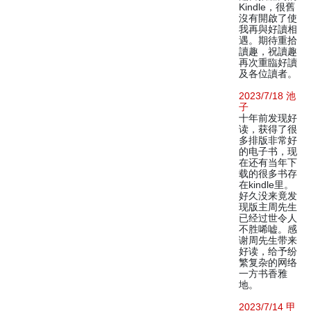
Kindle，很舊
沒有開啟了使
我再與好讀相
遇。期待重拾
讀趣，祝讀趣
再次重臨好讀
及各位讀者。
2023/7/18 池
子
十年前发现好
读，获得了很
多排版非常好
的电子书，现
在还有当年下
载的很多书存
在kindle里。
好久没来竟发
现版主周先生
已经过世令人
不胜唏嘘。感
谢周先生带来
好读，给予纷
繁复杂的网络
一方书香雅
地。
2023/7/14 甲