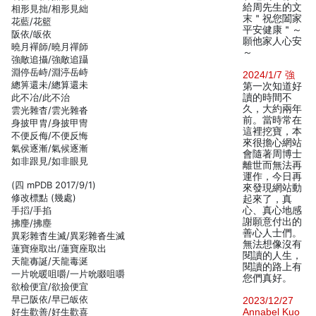
給周先生的文
相形見拙/相形見絀
末＂祝您闔家
花藍/花籃
平安健康＂～
阪依/皈依
願他家人心安
曉月襌師/曉月禪師
～
強敵追攝/強敵追躡
淵停岳峙/淵渟岳峙
2024/1/7 強
總箅還未/總算還未
第一次知道好
此不冶/此不治
讀的時間不
久，大約兩年
雲光雜杳/雲光雜沓
前。當時常在
身披甲胄/身披甲冑
這裡挖寶，本
不便反侮/不便反悔
來很擔心網站
氣侯逐漸/氣候逐漸
會隨著周博士
如非跟見/如非眼見
離世而無法再
運作，今日再
(四 mPDB 2017/9/1)
來發現網站動
修改標點 (幾處)
起來了，真
手搯/手掐
心、真心地感
謝願意付出的
拂麈/拂塵
善心人士們。
異彩雜杳生滅/異彩雜沓生滅
無法想像沒有
蓮寶痤取出/蓮寶座取出
閱讀的人生，
天龍毐誕/天龍毒涎
閱讀的路上有
一片吮暖咀嚼/一片吮啜咀嚼
您們真好。
欲檢便宜/欲撿便宜
早已阪依/早已皈依
2023/12/27
好生歡善/好生歡喜
Annabel Kuo