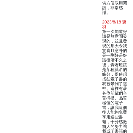
供方便取用閱
讀，非常感
謝。
2023/8/18 璐
羽
第一次知道好
讀是無意間發
現的，並且發
現的那天令我
驚喜且意外的
是—剛好是好
讀復活不久之
後，覺著應該
是某種莫名的
緣分，促使想
找些電子書的
我被帶到了這
裡。這裡有著
各位前輩們辛
苦掃描、品質
極佳的電子
書，讓我這個
後人能夠免費
享用這些書
籍，十分感激
前人的努力讓
我成了書籍的