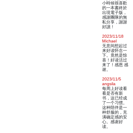
小時候很喜歡
的一本書終於
出現電子版，
感謝團隊的無
私分享，謝謝
好讀！
2023/11/18
Michael
无意间想起过
来好读怀念一
下。竟然是惊
喜！好读活过
来了！感恩 感
谢。
2023/11/5
angsila
每周上好读看
看是否有新
书，这已经成
了一个习惯。
这种陪伴是一
种舒服的，充
满确定感的安
心。感谢好
读。