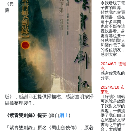
令我發現了電
《典
子書的世界。
藏
雖然我也會買
實體書，但在
這十多年間，
也會不斷在這
裡找書看。身
處香港也要十
分感謝創辦人
和製作電子書
的各位讀友，
感謝大家！
2024/6/1 德瑞
克
感谢你无私的
分享。
2024/5/18 布
莱恩
版》，感謝邱五提供掃描檔。感謝嘉明按掃
《好讀》網站
可以說是啟蒙
描檔整理製作。
了我對文學的
興趣，一個提
《紫青雙劍錄》提要
(錄自
網上
)
供了我自由自
在悠遊於文學
書海之中的平
「紫青雙劍錄」原名《蜀山劍俠傳》，原著
台，太感謝