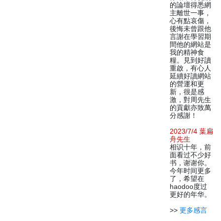
的論壇得悉網
主離世一事，
心有點哀傷，
後悔未曾跟他
言謝在學習期
間他的網站是
我的精神食
糧。見到好讀
重啟，有心人
延續好讀網站
的營運和更
新，很是感
激，對周先生
的貢獻亦致萬
分感謝！
2023/7/4 葉扁
舟先生
相识十年，前
面看过不少好
书，谢谢你。
今年时间更多
了，希望在
haodoo度过
更好的年华。
>>
更多感言