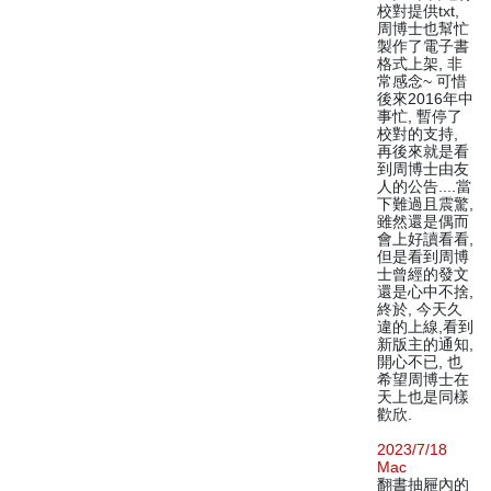
校對提供txt,
周博士也幫忙
製作了電子書
格式上架, 非
常感念~ 可惜
後來2016年中
事忙, 暫停了
校對的支持,
再後來就是看
到周博士由友
人的公告....當
下難過且震驚,
雖然還是偶而
會上好讀看看,
但是看到周博
士曾經的發文
還是心中不捨,
終於, 今天久
違的上線,看到
新版主的通知,
開心不已, 也
希望周博士在
天上也是同樣
歡欣.
2023/7/18
Mac
翻書抽屜內的