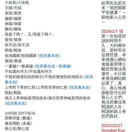
小灰島/小灰鳥
給周先生的文
天陚/天賦
末＂祝您闔家
平安健康＂～
朿西/東西
願他家人心安
偏擗/偏僻
～
例霉/倒霉
雛烏/雛鳥
2024/1/7 強
母親了嗎？」又/母親了嗎？」
第一次知道好
發捍/發揮
讀的時間不
弄不請/弄不清
久，大約兩年
聞進/闖進
前。當時常在
這裡挖寶，本
低地國家/抵地國家
(按原書未改)
來很擔心網站
廣碭/廣埸
會隨著周博士
一肅穆/一般肅穆
(按原書改成一樣肅穆)
離世而無法再
不知邁向河方/不知邁向何方
運作，今日再
不致於隨便拒絶的暗示/不致於隨便拒絶地暗示
(按原
來發現網站動
書未改)
起來了，真
上帝對下界的仁慈/上帝對世界的仁慈
(按原書未改)
心、真心地感
覲點/觀點
謝願意付出的
善心人士們。
揭示上界神秘真理的使命/揭示世界神秘真理的使命
無法想像沒有
(按原書未改)
閱讀的人生，
閱讀的路上有
(mPDB 2017/8/4)
您們真好。
調整排版 (數處)
修改標點 (多處)
2023/12/27
辨公室/辦公室
Annabel Kuo