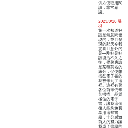
供方便取用閱
讀，非常感
謝。
2023/8/18 璐
羽
第一次知道好
讀是無意間發
現的，並且發
現的那天令我
驚喜且意外的
是—剛好是好
讀復活不久之
後，覺著應該
是某種莫名的
緣分，促使想
找些電子書的
我被帶到了這
裡。這裡有著
各位前輩們辛
苦掃描、品質
極佳的電子
書，讓我這個
後人能夠免費
享用這些書
籍，十分感激
前人的努力讓
我成了書籍的