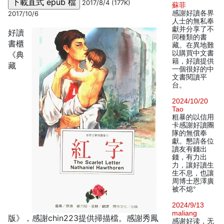
2017/8/4 (177K)
蘇菲
感謝好讀各界
2017/10/6
人士的無私奉
獻并分享了不
好讀
同種類的書
書櫃
藏。在異地難
以購買中文書
《典
籍，好讀提供
藏
一個很好的中
文書閱讀平
台。
2024/10/20
Tao
粗暴的以信用
卡感謝好讀團
隊的無償奉
獻。懇請各位
讀友有錢出
錢，有力出
力，讓好讀生
生不息，也讓
周博士恩澤廣
被不熄°
2024/9/13
maliang
版》，感謝chin223提供掃描檔。感謝秀鳳
感谢好读，无