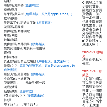
贴/貼
令我發現了電
海絲特/海斯特
(原書有誤)
子書的世界。
孳種/孽種
雖然我也會買
草果樹/蘋果樹
(翻譯有誤。原文是apple-trees。)
實體書，但在
這十多年間，
故瑯/故鄉
也會不斷在這
誰造出了他/誰造出了她
(原書有誤)
裡找書看。身
花面裡/花園裡
處香港也要十
情神明燈/精神明燈
分感謝創辦人
卑醆/卑賤
和製作電子書
欺騸/欺騙
的各位讀友，
奧佛伯裡/奧弗伯里
(原書有誤)
感謝大家！
無異於堆廢物/無異於一堆廢物
2024/6/1 德瑞
窥/窺
克
目慄/目標
感谢你无私的
真正欺騙她/真正欺騙他
(原書有誤。原文是him)
分享。
暴靈/？？
(原書的翻譯不通。原文是disclosure，改
成說實話)
2024/5/18 布
羅普克督/羅普總督
(原書有誤)
莱恩
不通它的/不過它的
《好讀》網站
記憶混亂， 他幾乎/同一段
可以說是啟蒙
了我對文學的
滅退/減退
興趣，一個提
勤墾/勤懇
(原書有誤)
供了我自由自
#又在刺中/？？
(按原書未改)
在悠遊於文學
择/擇
書海之中的平
靠了我！」，/靠了我！」
台，太感謝