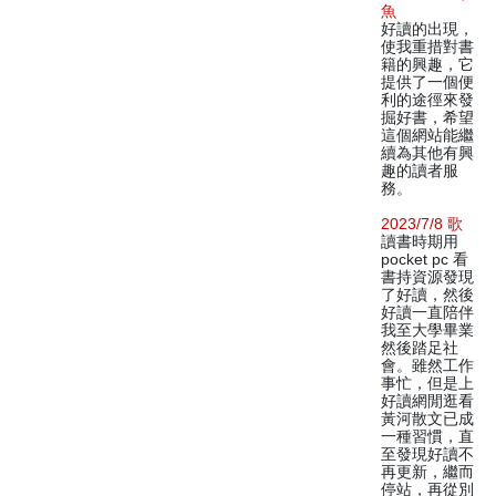
魚
好讀的出現，
使我重措對書
籍的興趣，它
提供了一個便
利的途徑來發
掘好書，希望
這個網站能繼
續為其他有興
趣的讀者服
務。
2023/7/8 歌
讀書時期用
pocket pc 看
書持資源發現
了好讀，然後
好讀一直陪伴
我至大學畢業
然後踏足社
會。雖然工作
事忙，但是上
好讀網閒逛看
黃河散文已成
一種習慣，直
至發現好讀不
再更新，繼而
停站，再從別