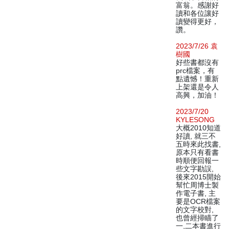
富翁。感謝好
讀和各位讓好
讀變得更好，
讚。
2023/7/26 袁
樹國
好些書都沒有
prc檔案，有
點遺憾！重新
上架還是令人
高興，加油！
2023/7/20
KYLESONG
大概2010知道
好讀, 就三不
五時來此找書,
原本只有看書
時順便回報一
些文字勘誤,
後來2015開始
幫忙周博士製
作電子書, 主
要是OCR檔案
的文字校對,
也曾經掃瞄了
一,二本書進行