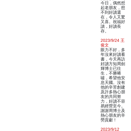
今日，偶然想
起老朋友，想
不到好讀還
在，令人又驚
又喜。祝福好
讀，好讀長
存。
2023/9/24 王
俊文
眼力不好，多
年沒來好讀看
書，今天再訪
好讀方知周劍
輝博士已往
生，不勝唏
噓，希望他安
息天國。沒有
他的辛苦創建
及許多熱心朋
友的共同努
力，好讀不容
易經營至今。
謝謝周博士及
熱心朋友的辛
勞貢獻！
2023/9/12