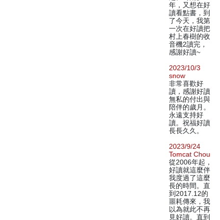
年，又想在好
讀看點書，到
了今天，我第
一次在好讀把
村上春樹的收
音機2讀完，
感謝好讀~
2023/10/3
snow
非常喜歡好
讀，感謝好讀
無私的付出與
陪伴的歲月。
永遠支持好
讀。祝福好讀
長長久久。
2023/9/24
Tomcat Chou
從2006年起，
好讀就這麼伴
我度過了這麼
長的時間。直
到2017.12的
噩耗傳來，我
以為就此不再
見好讀。直到