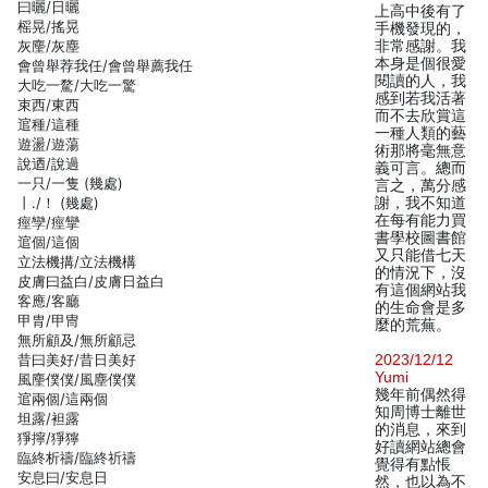
曰曬/日曬
上高中後有了
榣晃/搖晃
手機發現的，
灰麈/灰塵
非常感謝。我
本身是個很愛
會曾舉荐我任/會曾舉薦我任
閱讀的人，我
大吃一騖/大吃一驚
感到若我活著
束西/東西
而不去欣賞這
逭種/這種
一種人類的藝
遊盪/遊蕩
術那將毫無意
說迺/說過
義可言。總而
一只/一隻 (幾處)
言之，萬分感
丨./！ (幾處)
謝，我不知道
在每有能力買
痙孿/痙攣
書學校圖書館
逭個/這個
又只能借七天
立法機搆/立法機構
的情況下，沒
皮膚曰益白/皮膚日益白
有這個網站我
客應/客廳
的生命會是多
甲胄/甲冑
麼的荒蕪。
無所顧及/無所顧忌
昔曰美好/昔日美好
2023/12/12
Yumi
風麈僕僕/風塵僕僕
幾年前偶然得
逭兩個/這兩個
知周博士離世
坦露/袒露
的消息，來到
猙擰/猙獰
好讀網站總會
臨終析禱/臨終祈禱
覺得有點悵
安息曰/安息日
然，也以為不