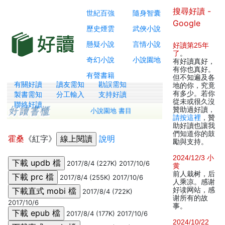
搜尋好讀 -
世紀百強
隨身智囊
Google
歷史煙雲
武俠小說
懸疑小說
言情小說
好讀第25年
了
。
奇幻小說
小說園地
有好讀真好，
有你也真好。
有聲書籍
但不知遍及各
有關好讀
讀友需知
勘誤需知
地的你，究竟
有多少。若你
製書需知
分工輸入
支持好讀
從未或很久沒
聯絡好讀
贊助過好讀，
小說園地 書目
請按這裡
，贊
助好讀也讓我
們知道你的鼓
霍桑
《紅字》
說明
勵與支持。
2024/12/3 小
2017/8/4 (227K) 2017/10/6
黄
前人栽树，后
2017/8/4 (255K) 2017/10/6
人乘凉。感谢
好读网站，感
2017/8/4 (722K)
谢所有的故
2017/10/6
事。
2017/8/4 (177K) 2017/10/6
2024/10/22