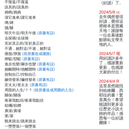
不愎返/不復返
《好讀》了。
說其的/說真的
媽螞/媽媽
2024/5/8 rc
去年偶然發現
瓖它進來/讓它進來
好讀，覺得這
缚/縛
裡根本是寶藏
骚/騷
天地！謝謝每
明天午后/明天午後
(原書有誤)
一位在幕後默
去探摘/去採摘
默耕耘文學天
至於其正的/至於真正的
地的人。
不通，她對這/不過，她對這
搔脫/掙脫
(按原書改成擺脫)
2024/5/7 呢
用好讀許多年
辨駁/辯駁
(原書有誤)
了，感謝重新
進步也變/腳步也變
(原書有誤)
更新，也感謝
她離開時/他離開時
(原書有誤)
大家的付出！
按制自己/控制自己
赫得發呆/嚇得發呆
(原書有誤)
2024/4/4 R
宏太太/老太太
(原書有誤)
這里居然能找
周面的人生/？？
(按原書改成周圍的人生)
到哈維爾．西
關保/關係
耶拉的書！驚
喜萬分！希望
衡著我點頭/衝著我點頭
能讀到更多這
棕櫊/棕櫚
位歷史小說大
廣湯/廣場
師的作品！感
莱/萊
恩每一位好讀
眺來跳去/跳來跳去
團隊！
一墮墮落/一個墮落