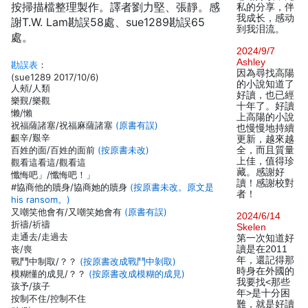
按掃描檔整理製作。譯者劉力堅、張靜。感
私的分享，伴
我成长，感动
謝T.W. Lam勘誤58處、sue1289勘誤65
到我泪流。
處。
2024/9/7
Ashley
勘誤表
：
因為尋找高陽
(sue1289 2017/10/6)
的小說知道了
人頰/人類
好讀，也已經
樂覲/樂觀
十年了。好讀
懒/懶
上高陽的小說
祝福薩諸塞/祝福麻薩諸塞
(原書有誤)
也慢慢地持續
齦辛/艱辛
更新，越來越
百姓的面/百姓的面前
(按原書未改)
全，而且質量
上佳，值得珍
觀看這看這/觀看這
藏。感謝好
懺悔吧」/懺悔吧！」
讀！感謝校對
#協商他的贖身/協商她的贖身
(按原書未改。原文是
者！
his ransom。)
又嘲笑他會有/又嘲笑她會有
(原書有誤)
2024/6/14
折禱/祈禱
Skelen
走通去/走過去
第一次知道好
丧/喪
讀是在2011
年，還記得那
戰鬥中制取/？？
(按原書改成戰鬥中剝取)
時身在外國的
模糊懂的成見/？？
(按原書改成模糊的成見)
我要找<那些
孩予/孩子
年>是十分困
按制不住/控制不住
難，就是好讀