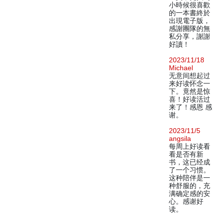
小時候很喜歡
的一本書終於
出現電子版，
感謝團隊的無
私分享，謝謝
好讀！
2023/11/18
Michael
无意间想起过
来好读怀念一
下。竟然是惊
喜！好读活过
来了！感恩 感
谢。
2023/11/5
angsila
每周上好读看
看是否有新
书，这已经成
了一个习惯。
这种陪伴是一
种舒服的，充
满确定感的安
心。感谢好
读。