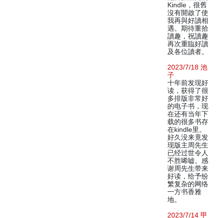
Kindle，很舊
沒有開啟了使
我再與好讀相
遇。期待重拾
讀趣，祝讀趣
再次重臨好讀
及各位讀者。
2023/7/18 池
子
十年前发现好
读，获得了很
多排版非常好
的电子书，现
在还有当年下
载的很多书存
在kindle里。
好久没来竟发
现版主周先生
已经过世令人
不胜唏嘘。感
谢周先生带来
好读，给予纷
繁复杂的网络
一方书香雅
地。
2023/7/14 甲