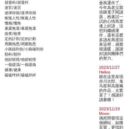
就發枓/就發抖
會再運作了。
迷官/迷宮
今年為老父親
添購電子閱讀
迷律徘徊/迷津徘徊
器，抱著試一
恢愎人性/恢復人性
試的心情再度
懺侮/懺悔
連上好讀，沒
暴露無遣/暴露無遺
想到繼續運
撿查/檢查
作，還有這麼
定的計割/定的計劃
多讀友再度回
周圍熱悉/周圍熟悉
來這裡，感覺
小路踫到你/小路碰到你
很溫暖，謝謝
好讀與團隊們
顫枓/顫抖
的努力。
他郤狡猾/他卻狡猾
一個虛潙/一個虛偽
2023/11/27
徤康/健康
Helios
磕磕绊絆/磕磕絆絆
能在这里发现
赤川次郎、鬼
马星和高羅佩
的作品，太驚
喜了！感謝好
讀書櫃！
2023/11/19
Moon
偶然間發現這
個網站，如獲
至寶，更找到