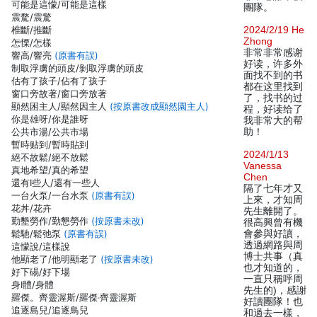
可能是這懞/可能是這樣
團隊。
震騖/震驚
椎斷/推斷
2024/2/19 He
Zhong
怎慄/怎樣
非常非常感谢
響高/響亮
(原書有誤)
好读，许多外
制取浮虜的頭皮/剝取浮虜的頭皮
面找不到的书
估有了孩子/佔有了孩子
都在这里找到
窗口旁故著/窗口旁放著
了，找书的过
顯然困主人/顯然因主人
(按原書改成顯然園主人)
程，好读给了
你是雄呀/你是誰呀
我非常大的帮
公共市湯/公共市場
助！
暫時贴到/暫時貼到
2024/1/13
絕不故鬆/絕不放鬆
Vanessa
真地希望/真的希望
Chen
還有I些人/還有一些人
隔了七年才又
一台火泵/一台水泵
(原書有誤)
上來，才知周
花丼/花卉
先生離開了。
勤墾勞作/勤懇勞作
(按原書未改)
很高興曾有機
鬆馳/鬆弛泵
(原書有誤)
會參與好讀，
透過網路與周
這懞說/這樣說
博士共事（真
他顯老了/他明顯老了
(按原書未改)
也才知道的，
好下碭/好下場
一直只稱呼周
身I體/身體
先生的)，感謝
羅傑。齊靈渥斯/羅傑‧齊靈渥斯
好讀團隊！也
追逐島兒/追逐鳥兒
和過去一樣，