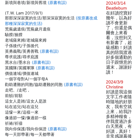
新墳與巷墳/新墳與舊墳
(原書有誤)
2024/3/14
Beatlebum
(T.W. Lam 2017/9/1)
在好讀挖寶好
那那深深寂寞的生活/那深深寂寞的生活
(按原書改成
幾年，以為好
讀不會更新
那種深深寂寞的生活)
了，但還是偶
荒蕪歲遺痕/荒蕪歲月遺痕
爾會上來看
驗膛/臉膛
看，沒想到又
老域薩來姆/老城薩來姆
有新書了，超
子係後代/子孫後代
級感動！好讀
英勇義戰/英勇善戰
(原書有誤)
真的陪我渡過
尊求庇護/尋求庇護
好多個通勤的
黑水台/墨水台
(原書有誤)
日子跟愜意的
週末，謝謝好
英國隊/英國軍隊
(原書有誤)
讀！
價值連域/價值連城
一個字母對A/一個字母A
2024/3/9
勸助遭難的同胞/協助遭難的同胞
(原書有誤)
Christine
走吧、/走吧，
好讀是我這個
前頟/前額
文字工作者隨
這女人是雑/這女人是誰
時隨地的好朋
站在追兒/站在這兒
友，我有空就
上來，給我許
這懞一來/這樣一來
多精神糧食，
像過節一懞/像過節一樣
伴我度過許多
祈祷/祈禱
白天黑夜，有
我向你保護/我向你保證
(原書有誤)
好讀，真好！
每一天部帶著/每一天都帶著
非常感謝幕後