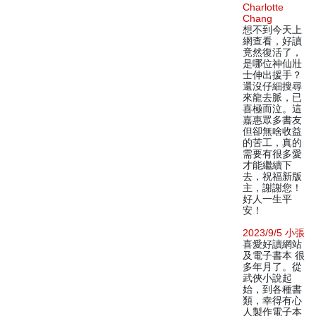
Charlotte
Chang
想不到今天上
網查看，好讀
竟然復活了，
是哪位神仙壯
士伸出援手？
還沒仔細搜尋
來龍去脈，已
喜極而泣。這
嘉惠眾多書友
但卻無啥收益
的苦工，真的
需要有很多愛
才能繼續下
去，祝福新版
主，謝謝您！
好人一生平
安！
2023/9/5 小張
喜愛好讀網站
及電子書本 很
多年月了。從
武俠小說起
始，到各種書
類，幸得有心
人製作電子本