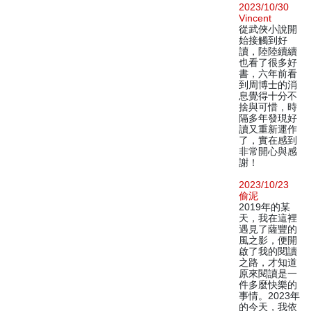
2023/10/30
Vincent
從武俠小說開
始接觸到好
讀，陸陸續續
也看了很多好
書，六年前看
到周博士的消
息覺得十分不
捨與可惜，時
隔多年發現好
讀又重新運作
了，實在感到
非常開心與感
謝！
2023/10/23
偷泥
2019年的某
天，我在這裡
遇見了薩豐的
風之影，便開
啟了我的閱讀
之路，才知道
原來閱讀是一
件多麼快樂的
事情。2023年
的今天，我依