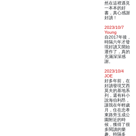
然在這裡遇見
一本本的好
書，真心感謝
好讀！
2023/10/7
Young
自2017年後，
時隔六年才發
現好讀又開始
運作了，真的
充滿深深感
謝。
2023/10/4
JOE
好多年前，在
好讀發現艾西
莫夫的基地系
列，還有科小
說海伯利昂，
讓我在年輕歲
月，住在忠孝
東路旁玉成公
園附近的時
候，獲得了很
多閱讀的樂
趣。時隔多