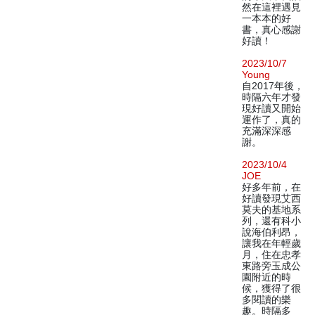
然在這裡遇見
一本本的好
書，真心感謝
好讀！
2023/10/7
Young
自2017年後，
時隔六年才發
現好讀又開始
運作了，真的
充滿深深感
謝。
2023/10/4
JOE
好多年前，在
好讀發現艾西
莫夫的基地系
列，還有科小
說海伯利昂，
讓我在年輕歲
月，住在忠孝
東路旁玉成公
園附近的時
候，獲得了很
多閱讀的樂
趣。時隔多