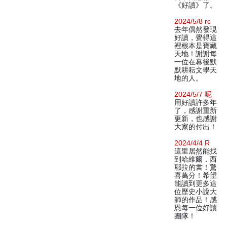
《好讀》了。
2024/5/8 rc
去年偶然發現
好讀，覺得這
裡根本是寶藏
天地！謝謝每
一位在幕後默
默耕耘文學天
地的人。
2024/5/7 呢
用好讀許多年
了，感謝重新
更新，也感謝
大家的付出！
2024/4/4 R
這里居然能找
到哈維爾．西
耶拉的書！驚
喜萬分！希望
能讀到更多這
位歷史小說大
師的作品！感
恩每一位好讀
團隊！