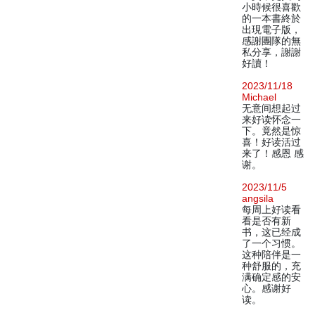
小時候很喜歡
的一本書終於
出現電子版，
感謝團隊的無
私分享，謝謝
好讀！
2023/11/18
Michael
无意间想起过
来好读怀念一
下。竟然是惊
喜！好读活过
来了！感恩 感
谢。
2023/11/5
angsila
每周上好读看
看是否有新
书，这已经成
了一个习惯。
这种陪伴是一
种舒服的，充
满确定感的安
心。感谢好
读。