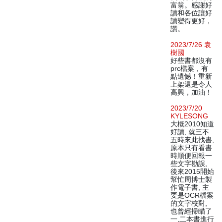
富翁。感謝好
讀和各位讓好
讀變得更好，
讚。
2023/7/26 袁
樹國
好些書都沒有
prc檔案，有
點遺憾！重新
上架還是令人
高興，加油！
2023/7/20
KYLESONG
大概2010知道
好讀, 就三不
五時來此找書,
原本只有看書
時順便回報一
些文字勘誤,
後來2015開始
幫忙周博士製
作電子書, 主
要是OCR檔案
的文字校對,
也曾經掃瞄了
一,二本書進行