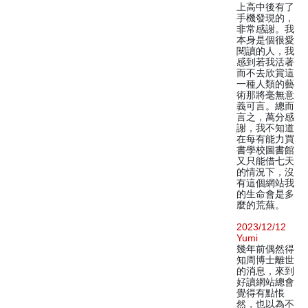
上高中後有了
手機發現的，
非常感謝。我
本身是個很愛
閱讀的人，我
感到若我活著
而不去欣賞這
一種人類的藝
術那將毫無意
義可言。總而
言之，萬分感
謝，我不知道
在每有能力買
書學校圖書館
又只能借七天
的情況下，沒
有這個網站我
的生命會是多
麼的荒蕪。
2023/12/12
Yumi
幾年前偶然得
知周博士離世
的消息，來到
好讀網站總會
覺得有點悵
然，也以為不