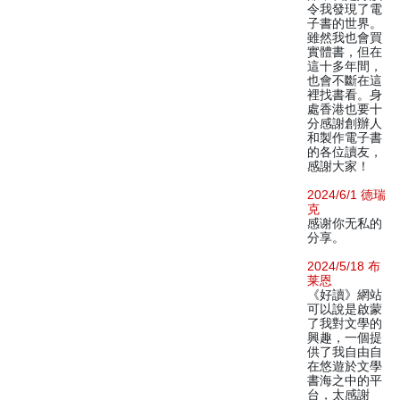
令我發現了電
子書的世界。
雖然我也會買
實體書，但在
這十多年間，
也會不斷在這
裡找書看。身
處香港也要十
分感謝創辦人
和製作電子書
的各位讀友，
感謝大家！
2024/6/1 德瑞
克
感谢你无私的
分享。
2024/5/18 布
莱恩
《好讀》網站
可以說是啟蒙
了我對文學的
興趣，一個提
供了我自由自
在悠遊於文學
書海之中的平
台，太感謝