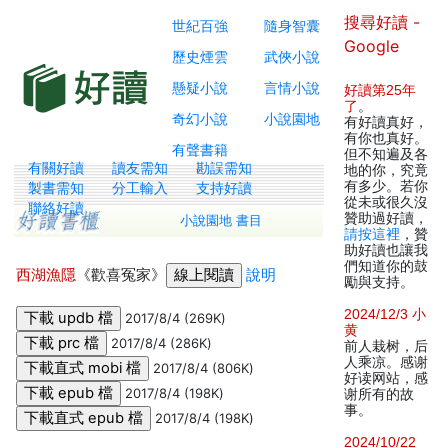
搜尋好讀 -
世紀百強
隨身智囊
Google
歷史煙雲
武俠小說
懸疑小說
言情小說
好讀第25年
了
。
奇幻小說
小說園地
有好讀真好，
有你也真好。
有聲書籍
但不知遍及各
有關好讀
讀友需知
勘誤需知
地的你，究竟
有多少。若你
製書需知
分工輸入
支持好讀
從未或很久沒
聯絡好讀
贊助過好讀，
小說園地 書目
請按這裡
，贊
助好讀也讓我
們知道你的鼓
西湖漁隱
《歡喜冤家》
說明
勵與支持。
2024/12/3 小
2017/8/4 (269K)
黄
2017/8/4 (286K)
前人栽树，后
人乘凉。感谢
2017/8/4 (806K)
好读网站，感
2017/8/4 (198K)
谢所有的故
事。
2017/8/4 (198K)
2024/10/22