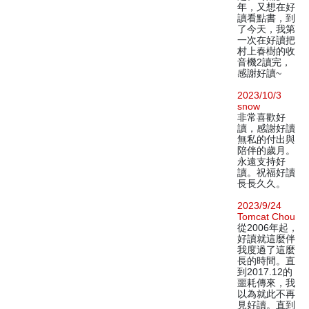
年，又想在好
讀看點書，到
了今天，我第
一次在好讀把
村上春樹的收
音機2讀完，
感謝好讀~
2023/10/3
snow
非常喜歡好
讀，感謝好讀
無私的付出與
陪伴的歲月。
永遠支持好
讀。祝福好讀
長長久久。
2023/9/24
Tomcat Chou
從2006年起，
好讀就這麼伴
我度過了這麼
長的時間。直
到2017.12的
噩耗傳來，我
以為就此不再
見好讀。直到