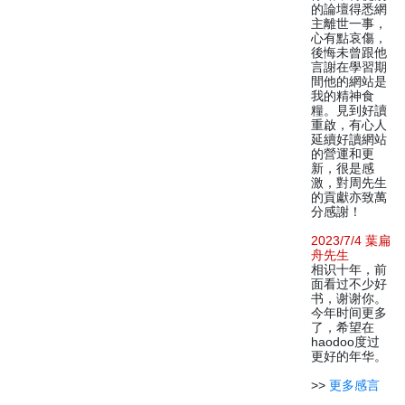
的論壇得悉網
主離世一事，
心有點哀傷，
後悔未曾跟他
言謝在學習期
間他的網站是
我的精神食
糧。見到好讀
重啟，有心人
延續好讀網站
的營運和更
新，很是感
激，對周先生
的貢獻亦致萬
分感謝！
2023/7/4 葉扁
舟先生
相识十年，前
面看过不少好
书，谢谢你。
今年时间更多
了，希望在
haodoo度过
更好的年华。
>>
更多感言