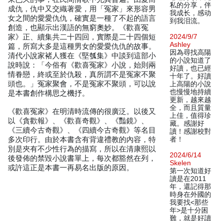
私的分享，伴
成仇，仇中又交織著愛，用「冤家」來形容男
我成长，感动
女之間的愛愛仇仇，確實是一種了不起的語言
到我泪流。
創造，也顯示出漢語的無窮奧妙。《歡喜冤
家》正、續集共二十四回，實際是二十四個短
2024/9/7
Ashley
篇，所寫大多是這種男女的愛愛仇仇的故事。
因為尋找高陽
清代小說家褚人獲在《堅瓠集》中談到這部小
的小說知道了
說時說：「今俗有《歡喜冤家》小說，始則兩
好讀，也已經
情眷戀，終或至於仇殺，真所謂不是冤家不聚
十年了。好讀
頭也。」冤家聚會，不是冤家不聚頭，可以說
上高陽的小說
也慢慢地持續
是本書創作構思之機抒。
更新，越來越
全，而且質量
《歡喜冤家》在明清時流傳的很廣泛。以後又
上佳，值得珍
以《貪歡報》、《歡喜奇觀》、《豔鏡》、
藏。感謝好
《三續今古奇觀》、《四續今古奇觀》等名目
讀！感謝校對
多次印行。由於本書含有背違禮教的內容，特
者！
別是夾有不少性行為的描寫，所以在清康熙以
2024/6/14
後發佈的禁毀小說書單上，每次都豁然在列，
Skelen
或許這正是本書一再易名出版的原因。
第一次知道好
讀是在2011
年，還記得那
時身在外國的
我要找<那些
年>是十分困
難，就是好讀