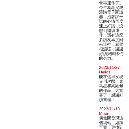
會再運作了。
今年為老父親
添購電子閱讀
器，抱著試一
試的心情再度
連上好讀，沒
想到繼續運
作，還有這麼
多讀友再度回
來這裡，感覺
很溫暖，謝謝
好讀與團隊們
的努力。
2023/11/27
Helios
能在这里发现
赤川次郎、鬼
马星和高羅佩
的作品，太驚
喜了！感謝好
讀書櫃！
2023/11/19
Moon
偶然間發現這
個網站，如獲
至寶，更找到