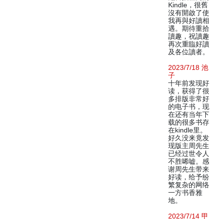
Kindle，很舊
沒有開啟了使
我再與好讀相
遇。期待重拾
讀趣，祝讀趣
再次重臨好讀
及各位讀者。
2023/7/18 池
子
十年前发现好
读，获得了很
多排版非常好
的电子书，现
在还有当年下
载的很多书存
在kindle里。
好久没来竟发
现版主周先生
已经过世令人
不胜唏嘘。感
谢周先生带来
好读，给予纷
繁复杂的网络
一方书香雅
地。
2023/7/14 甲