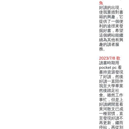
魚
好讀的出現，
使我重措對書
籍的興趣，它
提供了一個便
利的途徑來發
掘好書，希望
這個網站能繼
續為其他有興
趣的讀者服
務。
2023/7/8 歌
讀書時期用
pocket pc 看
書持資源發現
了好讀，然後
好讀一直陪伴
我至大學畢業
然後踏足社
會。雖然工作
事忙，但是上
好讀網閒逛看
黃河散文已成
一種習慣，直
至發現好讀不
再更新，繼而
停站，再從別