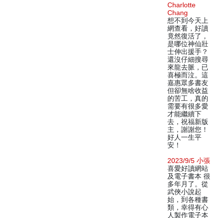
Charlotte
Chang
想不到今天上
網查看，好讀
竟然復活了，
是哪位神仙壯
士伸出援手？
還沒仔細搜尋
來龍去脈，已
喜極而泣。這
嘉惠眾多書友
但卻無啥收益
的苦工，真的
需要有很多愛
才能繼續下
去，祝福新版
主，謝謝您！
好人一生平
安！
2023/9/5 小張
喜愛好讀網站
及電子書本 很
多年月了。從
武俠小說起
始，到各種書
類，幸得有心
人製作電子本