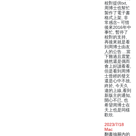
校對提供txt,
周博士也幫忙
製作了電子書
格式上架, 非
常感念~ 可惜
後來2016年中
事忙, 暫停了
校對的支持,
再後來就是看
到周博士由友
人的公告....當
下難過且震驚,
雖然還是偶而
會上好讀看看,
但是看到周博
士曾經的發文
還是心中不捨,
終於, 今天久
違的上線,看到
新版主的通知,
開心不已, 也
希望周博士在
天上也是同樣
歡欣.
2023/7/18
Mac
翻書抽屜內的