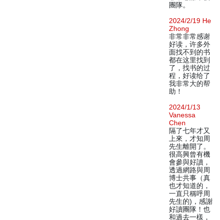
團隊。
2024/2/19 He
Zhong
非常非常感谢
好读，许多外
面找不到的书
都在这里找到
了，找书的过
程，好读给了
我非常大的帮
助！
2024/1/13
Vanessa
Chen
隔了七年才又
上來，才知周
先生離開了。
很高興曾有機
會參與好讀，
透過網路與周
博士共事（真
也才知道的，
一直只稱呼周
先生的)，感謝
好讀團隊！也
和過去一樣，