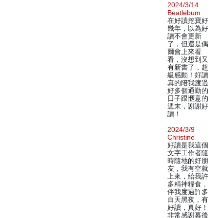
2024/3/14
Beatlebum
在好讀挖寶好
幾年，以為好
讀不會更新
了，但還是偶
爾會上來看
看，沒想到又
有新書了，超
級感動！好讀
真的陪我渡過
好多個通勤的
日子跟愜意的
週末，謝謝好
讀！
2024/3/9
Christine
好讀是我這個
文字工作者隨
時隨地的好朋
友，我有空就
上來，給我許
多精神糧食，
伴我度過許多
白天黑夜，有
好讀，真好！
非常感謝幕後