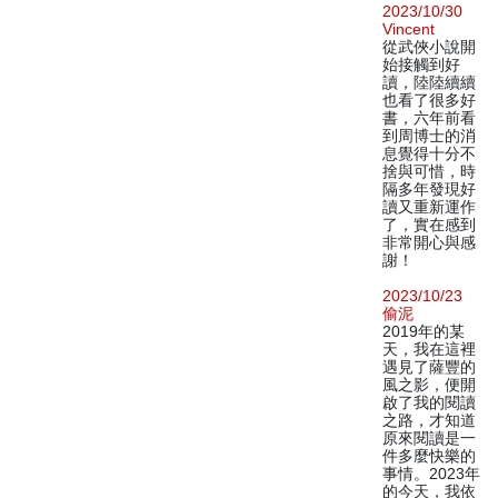
2023/10/30
Vincent
從武俠小說開
始接觸到好
讀，陸陸續續
也看了很多好
書，六年前看
到周博士的消
息覺得十分不
捨與可惜，時
隔多年發現好
讀又重新運作
了，實在感到
非常開心與感
謝！
2023/10/23
偷泥
2019年的某
天，我在這裡
遇見了薩豐的
風之影，便開
啟了我的閱讀
之路，才知道
原來閱讀是一
件多麼快樂的
事情。2023年
的今天，我依