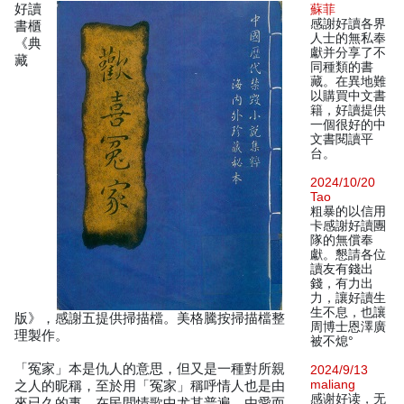
好讀
蘇菲
感謝好讀各界
書櫃
人士的無私奉
《典
獻并分享了不
藏
同種類的書
藏。在異地難
以購買中文書
籍，好讀提供
一個很好的中
文書閱讀平
台。
2024/10/20
Tao
粗暴的以信用
卡感謝好讀團
隊的無償奉
獻。懇請各位
讀友有錢出
錢，有力出
力，讓好讀生
生不息，也讓
版》，感謝五提供掃描檔。美格騰按掃描檔整
周博士恩澤廣
理製作。
被不熄°
「冤家」本是仇人的意思，但又是一種對所親
2024/9/13
maliang
之人的昵稱，至於用「冤家」稱呼情人也是由
感谢好读，无
來已久的事，在民間情歌中尤其普遍。由愛而