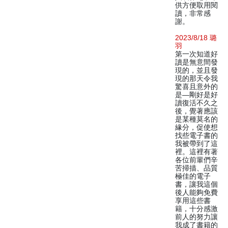
供方便取用閱
讀，非常感
謝。
2023/8/18 璐
羽
第一次知道好
讀是無意間發
現的，並且發
現的那天令我
驚喜且意外的
是—剛好是好
讀復活不久之
後，覺著應該
是某種莫名的
緣分，促使想
找些電子書的
我被帶到了這
裡。這裡有著
各位前輩們辛
苦掃描、品質
極佳的電子
書，讓我這個
後人能夠免費
享用這些書
籍，十分感激
前人的努力讓
我成了書籍的