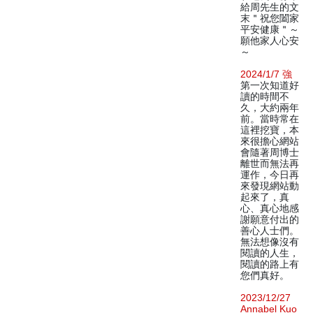
給周先生的文
末＂祝您闔家
平安健康＂～
願他家人心安
～
2024/1/7 強
第一次知道好
讀的時間不
久，大約兩年
前。當時常在
這裡挖寶，本
來很擔心網站
會隨著周博士
離世而無法再
運作，今日再
來發現網站動
起來了，真
心、真心地感
謝願意付出的
善心人士們。
無法想像沒有
閱讀的人生，
閱讀的路上有
您們真好。
2023/12/27
Annabel Kuo