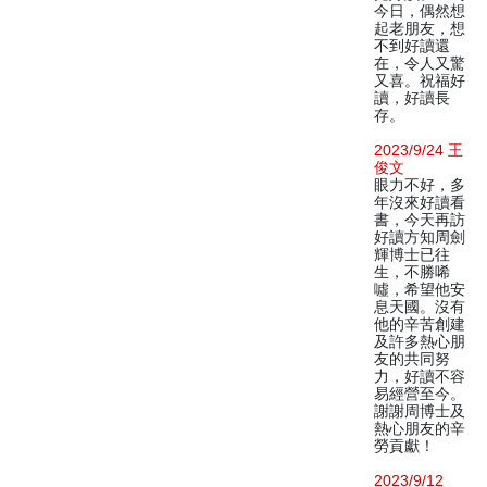
今日，偶然想
起老朋友，想
不到好讀還
在，令人又驚
又喜。祝福好
讀，好讀長
存。
2023/9/24 王
俊文
眼力不好，多
年沒來好讀看
書，今天再訪
好讀方知周劍
輝博士已往
生，不勝唏
噓，希望他安
息天國。沒有
他的辛苦創建
及許多熱心朋
友的共同努
力，好讀不容
易經營至今。
謝謝周博士及
熱心朋友的辛
勞貢獻！
2023/9/12