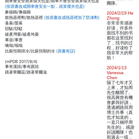
開車會安全就算傑夫也是/開車不會安全就算傑夫也是
團隊。
(按原書改成開車會安全一點，就算傑夫也是)
象磁鐵/像磁鐵
2024/2/19 He
散熱器裡劑/散熱器裡
(按原書改成熱器裡加了防凍劑)
Zhong
蚤幕/螢幕
非常非常感谢
好读，许多外
辯駭/辯駁
面找不到的书
破產灣臺/破產垮臺
都在这里找到
事資/事實
了，找书的过
噙嗡/嗡嗡
程，好读给了
比蘇預期得冷/比蘇預期的冷
(原書有誤)
我非常大的帮
助！
(mPDB 2017/8/4)
事有溪蹺/事有蹊蹺
2024/1/13
跳著華爾茲/跳著華爾滋
Vanessa
Chen
隔了七年才又
上來，才知周
先生離開了。
很高興曾有機
會參與好讀，
透過網路與周
博士共事（真
也才知道的，
一直只稱呼周
先生的)，感謝
好讀團隊！也
和過去一樣，