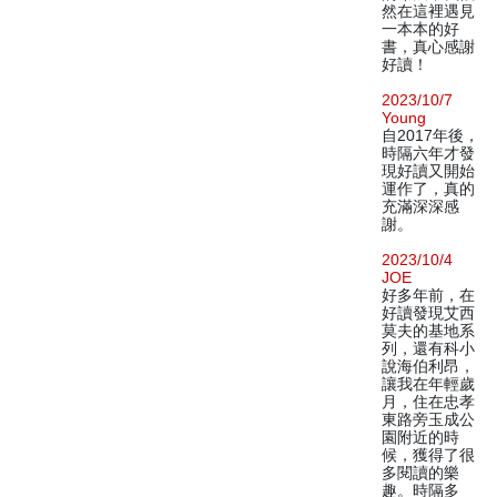
然在這裡遇見
一本本的好
書，真心感謝
好讀！
2023/10/7
Young
自2017年後，
時隔六年才發
現好讀又開始
運作了，真的
充滿深深感
謝。
2023/10/4
JOE
好多年前，在
好讀發現艾西
莫夫的基地系
列，還有科小
說海伯利昂，
讓我在年輕歲
月，住在忠孝
東路旁玉成公
園附近的時
候，獲得了很
多閱讀的樂
趣。時隔多