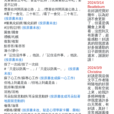
先嘗嘗那五年吧：要是不記得，/先嘗嘗那五年吧；要
2024/3/14
是不記得，
Beatlebum
壅塞在州間高速公路，上，/壅塞在州間高速公路上，
在好讀挖寶好
#看了一會兒。二十有三。/看了一會兒，二十有三。
幾年，以為好
(按原書未改)
讀不會更新
#氫氧化鋁鋰/氫化鋁鋰
(按原書未改)
了，但還是偶
爾會上來看
#注明/註明
(按原書未改)
看，沒想到又
園會/國會
有新書了，超
禮幌/札幌
級感動！好讀
復製/複製
真的陪我渡過
點答答/黏答答
好多個通勤的
澉小/渺小
日子跟愜意的
#「記住這件事，」他說。/「記住這件事。」他說。
週末，謝謝好
(按原書未改)
讀！
按了一次紐/按了一次鈕
2024/3/9
#「只是以防萬一，」/「只是以防萬一。」
(按原書
Christine
未改)
好讀是我這個
蘇了心工作/蘇專心工作
(按原書改成蘇一心工作)
文字工作者隨
但地上到處是血：/但地上到處是血；
時隨地的好朋
凱持琳/凱特琳
友，我有空就
浴抱/浴袍
上來，給我許
耳朵貼留意動靜/耳朵留意動靜
(按原書改成耳朵貼著
多精神糧食，
伴我度過許多
地面留意動靜)
白天黑夜，有
倫落/淪落
好讀，真好！
#榮格/榮耀
(按原書未改。疑是心理學家卡爾．榮格)
非常感謝幕後