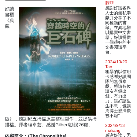
蘇菲
感謝好讀各界
好讀
人士的無私奉
書櫃
獻并分享了不
《典
同種類的書
藏
藏。在異地難
以購買中文書
籍，好讀提供
一個很好的中
文書閱讀平
台。
2024/10/20
Tao
粗暴的以信用
卡感謝好讀團
隊的無償奉
獻。懇請各位
讀友有錢出
錢，有力出
力，讓好讀生
生不息，也讓
周博士恩澤廣
被不熄°
版》，感謝邱五掃描原書整理製作，並提供掃
描檔。譯者穆卓芸。感謝Gilbert勘誤26處。
2024/9/13
maliang
感谢好读，无
內容簡介：(The Chronoliths)