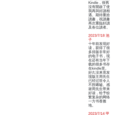
Kindle，很舊
沒有開啟了使
我再與好讀相
遇。期待重拾
讀趣，祝讀趣
再次重臨好讀
及各位讀者。
2023/7/18 池
子
十年前发现好
读，获得了很
多排版非常好
的电子书，现
在还有当年下
载的很多书存
在kindle里。
好久没来竟发
现版主周先生
已经过世令人
不胜唏嘘。感
谢周先生带来
好读，给予纷
繁复杂的网络
一方书香雅
地。
2023/7/14 甲