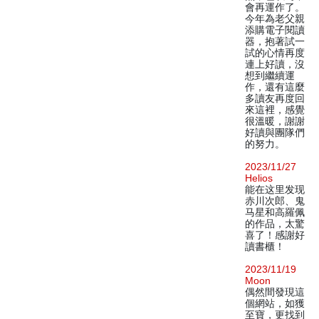
會再運作了。
今年為老父親
添購電子閱讀
器，抱著試一
試的心情再度
連上好讀，沒
想到繼續運
作，還有這麼
多讀友再度回
來這裡，感覺
很溫暖，謝謝
好讀與團隊們
的努力。
2023/11/27
Helios
能在这里发现
赤川次郎、鬼
马星和高羅佩
的作品，太驚
喜了！感謝好
讀書櫃！
2023/11/19
Moon
偶然間發現這
個網站，如獲
至寶，更找到