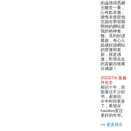
的論壇得悉網
主離世一事，
心有點哀傷，
後悔未曾跟他
言謝在學習期
間他的網站是
我的精神食
糧。見到好讀
重啟，有心人
延續好讀網站
的營運和更
新，很是感
激，對周先生
的貢獻亦致萬
分感謝！
2023/7/4 葉扁
舟先生
相识十年，前
面看过不少好
书，谢谢你。
今年时间更多
了，希望在
haodoo度过
更好的年华。
>>
更多感言