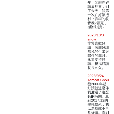
年，又想在好
讀看點書，到
了今天，我第
一次在好讀把
村上春樹的收
音機2讀完，
感謝好讀~
2023/10/3
snow
非常喜歡好
讀，感謝好讀
無私的付出與
陪伴的歲月。
永遠支持好
讀。祝福好讀
長長久久。
2023/9/24
Tomcat Chou
從2006年起，
好讀就這麼伴
我度過了這麼
長的時間。直
到2017.12的
噩耗傳來，我
以為就此不再
見好讀。直到