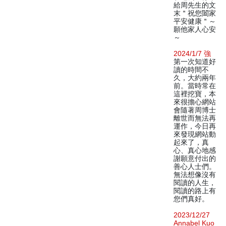
給周先生的文
末＂祝您闔家
平安健康＂～
願他家人心安
～
2024/1/7 強
第一次知道好
讀的時間不
久，大約兩年
前。當時常在
這裡挖寶，本
來很擔心網站
會隨著周博士
離世而無法再
運作，今日再
來發現網站動
起來了，真
心、真心地感
謝願意付出的
善心人士們。
無法想像沒有
閱讀的人生，
閱讀的路上有
您們真好。
2023/12/27
Annabel Kuo