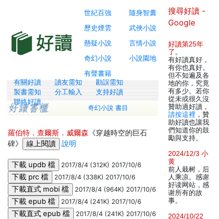
搜尋好讀 -
世紀百強
隨身智囊
Google
歷史煙雲
武俠小說
懸疑小說
言情小說
好讀第25年
了
。
奇幻小說
小說園地
有好讀真好，
有你也真好。
有聲書籍
但不知遍及各
有關好讀
讀友需知
勘誤需知
地的你，究竟
有多少。若你
製書需知
分工輸入
支持好讀
從未或很久沒
聯絡好讀
贊助過好讀，
奇幻小說 書目
請按這裡
，贊
助好讀也讓我
們知道你的鼓
羅伯特．查爾斯．威爾森
《穿越時空的巨石
勵與支持。
碑》
說明
2024/12/3 小
黄
2017/8/4 (312K) 2017/10/6
前人栽树，后
2017/8/4 (338K) 2017/10/6
人乘凉。感谢
好读网站，感
2017/8/4 (964K) 2017/10/6
谢所有的故
事。
2017/8/4 (241K) 2017/10/6
2017/8/4 (241K) 2017/10/6
2024/10/22