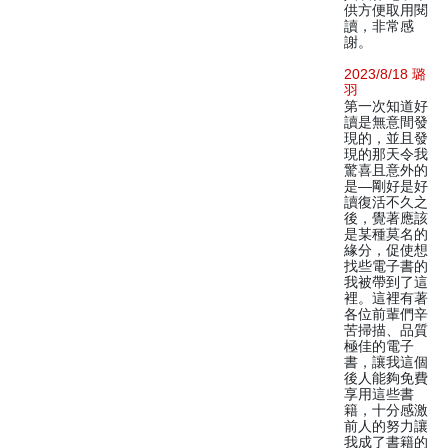
供方便取用閱
讀，非常感
謝。
2023/8/18 璐
羽
第一次知道好
讀是無意間發
現的，並且發
現的那天令我
驚喜且意外的
是—剛好是好
讀復活不久之
後，覺著應該
是某種莫名的
緣分，促使想
找些電子書的
我被帶到了這
裡。這裡有著
各位前輩們辛
苦掃描、品質
極佳的電子
書，讓我這個
後人能夠免費
享用這些書
籍，十分感激
前人的努力讓
我成了書籍的