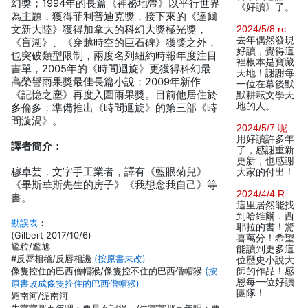
幻獎；1994年的長篇《神祕地帶》以平行世界
《好讀》了。
為主題，獲得菲利普迪克獎，接下來的《達爾
文新大陸》獲得加拿大的科幻大獎極光獎，
2024/5/8 rc
去年偶然發現
《盲湖》、《穿越時空的巨石碑》獲獎之外，
好讀，覺得這
也突破類型限制，兩度名列紐約時報年度注目
裡根本是寶藏
書單，2005年的《時間迴旋》更獲得科幻最
天地！謝謝每
高榮譽雨果獎最佳長篇小說；2009年新作
一位在幕後默
《記憶之塵》再度入圍雨果獎。目前他居住於
默耕耘文學天
地的人。
多倫多，準備推出《時間迴旋》的第三部《時
間漩渦》。
2024/5/7 呢
用好讀許多年
譯者簡介：
了，感謝重新
更新，也感謝
穆卓芸，文字手工業者，譯有《藍眼菊兒》
大家的付出！
《畢斯華斯先生的房子》《我想念我自己》等
2024/4/4 R
書。
這里居然能找
到哈維爾．西
勘誤表
：
耶拉的書！驚
(Gilbert 2017/10/6)
喜萬分！希望
尷粒/尷尬
能讀到更多這
#反脣相稽/反唇相譏
(按原書未改)
位歷史小說大
像隻控住的巴西僧帽猴/像隻控不住的巴西僧帽猴
(按
師的作品！感
恩每一位好讀
原書改成像隻拴住的巴西僧帽猴)
團隊！
媚南河/湄南河