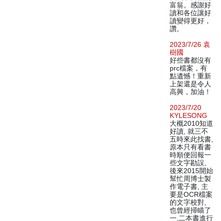
富翁。感謝好
讀和各位讓好
讀變得更好，
讚。
2023/7/26 袁
樹國
好些書都沒有
prc檔案，有
點遺憾！重新
上架還是令人
高興，加油！
2023/7/20
KYLESONG
大概2010知道
好讀, 就三不
五時來此找書,
原本只有看書
時順便回報一
些文字勘誤,
後來2015開始
幫忙周博士製
作電子書, 主
要是OCR檔案
的文字校對,
也曾經掃瞄了
一,二本書進行