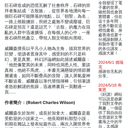
令我發現了電
巨石碑造成的恐慌瓦解了社會秩序，石碑的崇
子書的世界。
拜者集結成「古殷族」，從世界各地湧向每一
雖然我也會買
個巨石碑可能降落的地點，以「朝聖」為名，
實體書，但在
這十多年間，
一路上燒殺擄掠，所經之處無不變成廢墟。巨
也會不斷在這
石碑是預言？還是詛咒？「古殷」的魔力在混
裡找書看。身
亂的人群中迅速擴張，在每個人的心中，一座
處香港也要十
座石碑昂然矗立，帶領人類文明航向黑暗。
分感謝創辦人
和製作電子書
威爾森擅長以平凡小人物為主角，描寫世界的
的各位讀友，
感謝大家！
巨變，使讀者置身其中，感受到的不只是科
幻，更是真實。科幻評論網如此描述威爾森：
2024/6/1 德瑞
「他想像驚異的未來，同時也洞悉人性。要談
克
真相，他絕不馬虎。」本書充滿懸疑的情節層
感谢你无私的
層遞進，如同不斷疊高的音階，讓人屏氣凝神
分享。
不斷追看。威爾森以筆代替指揮棒，引領著讀
2024/5/18 布
者急欲解謎的焦躁，迅速將書頁一頁翻過一
莱恩
頁……
《好讀》網站
可以說是啟蒙
作者簡介：(Robert Charles Wilson)
了我對文學的
興趣，一個提
供了我自由自
威爾森生於加州，成長於加拿大，威爾森是最
在悠遊於文學
受歡迎的小說家之一。他長期耕耘類型小說，
書海之中的平
初期在雜誌上發表短篇作品，兩次入圍世界奇
台，太感謝