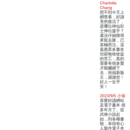
Charlotte
Chang
想不到今天上
網查看，好讀
竟然復活了，
是哪位神仙壯
士伸出援手？
還沒仔細搜尋
來龍去脈，已
喜極而泣。這
嘉惠眾多書友
但卻無啥收益
的苦工，真的
需要有很多愛
才能繼續下
去，祝福新版
主，謝謝您！
好人一生平
安！
2023/9/5 小張
喜愛好讀網站
及電子書本 很
多年月了。從
武俠小說起
始，到各種書
類，幸得有心
人製作電子本