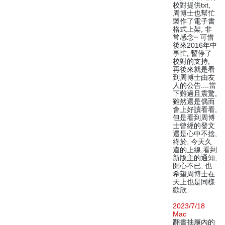
校對提供txt,
周博士也幫忙
製作了電子書
格式上架, 非
常感念~ 可惜
後來2016年中
事忙, 暫停了
校對的支持,
再後來就是看
到周博士由友
人的公告....當
下難過且震驚,
雖然還是偶而
會上好讀看看,
但是看到周博
士曾經的發文
還是心中不捨,
終於, 今天久
違的上線,看到
新版主的通知,
開心不已, 也
希望周博士在
天上也是同樣
歡欣.
2023/7/18
Mac
翻書抽屜內的