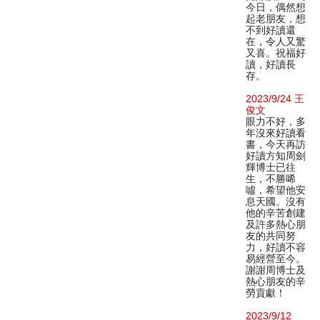
今日，偶然想
起老朋友，想
不到好讀還
在，令人又驚
又喜。祝福好
讀，好讀長
存。
2023/9/24 王
俊文
眼力不好，多
年沒來好讀看
書，今天再訪
好讀方知周劍
輝博士已往
生，不勝唏
噓，希望他安
息天國。沒有
他的辛苦創建
及許多熱心朋
友的共同努
力，好讀不容
易經營至今。
謝謝周博士及
熱心朋友的辛
勞貢獻！
2023/9/12