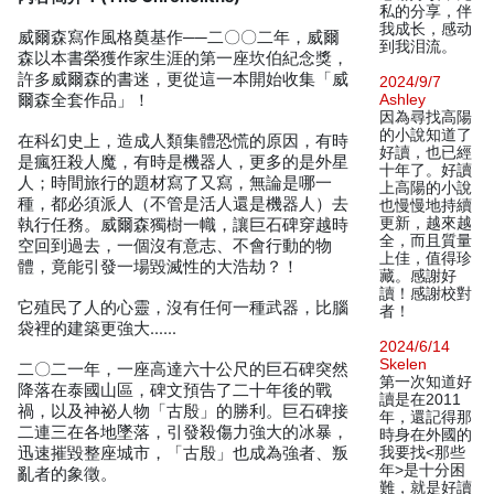
私的分享，伴
我成长，感动
威爾森寫作風格奠基作──二〇〇二年，威爾
到我泪流。
森以本書榮獲作家生涯的第一座坎伯紀念獎，
許多威爾森的書迷，更從這一本開始收集「威
2024/9/7
爾森全套作品」！
Ashley
因為尋找高陽
的小說知道了
在科幻史上，造成人類集體恐慌的原因，有時
好讀，也已經
是瘋狂殺人魔，有時是機器人，更多的是外星
十年了。好讀
人；時間旅行的題材寫了又寫，無論是哪一
上高陽的小說
種，都必須派人（不管是活人還是機器人）去
也慢慢地持續
更新，越來越
執行任務。威爾森獨樹一幟，讓巨石碑穿越時
全，而且質量
空回到過去，一個沒有意志、不會行動的物
上佳，值得珍
體，竟能引發一場毀滅性的大浩劫？！
藏。感謝好
讀！感謝校對
它殖民了人的心靈，沒有任何一種武器，比腦
者！
袋裡的建築更強大……
2024/6/14
Skelen
二〇二一年，一座高達六十公尺的巨石碑突然
第一次知道好
降落在泰國山區，碑文預告了二十年後的戰
讀是在2011
禍，以及神祕人物「古殷」的勝利。巨石碑接
年，還記得那
二連三在各地墜落，引發殺傷力強大的冰暴，
時身在外國的
迅速摧毀整座城市，「古殷」也成為強者、叛
我要找<那些
年>是十分困
亂者的象徵。
難，就是好讀