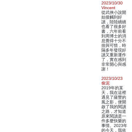
2023/10/30
Vincent
從武俠小說開
始接觸到好
讀，陸陸續續
也看了很多好
書，六年前看
到周博士的消
息覺得十分不
捨與可惜，時
隔多年發現好
讀又重新運作
了，實在感到
非常開心與感
謝！
2023/10/23
偷泥
2019年的某
天，我在這裡
遇見了薩豐的
風之影，便開
啟了我的閱讀
之路，才知道
原來閱讀是一
件多麼快樂的
事情。2023年
的今天，我依