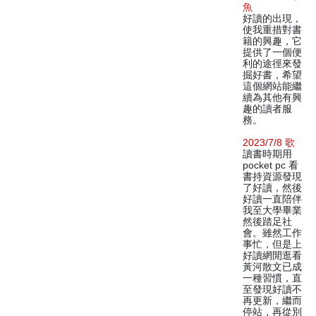
魚
好讀的出現，
使我重措對書
籍的興趣，它
提供了一個便
利的途徑來發
掘好書，希望
這個網站能繼
續為其他有興
趣的讀者服
務。
2023/7/8 歌
讀書時期用
pocket pc 看
書持資源發現
了好讀，然後
好讀一直陪伴
我至大學畢業
然後踏足社
會。雖然工作
事忙，但是上
好讀網閒逛看
黃河散文已成
一種習慣，直
至發現好讀不
再更新，繼而
停站，再從別