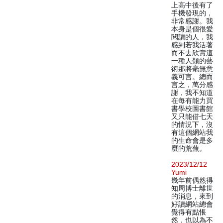
上高中後有了
手機發現的，
非常感謝。我
本身是個很愛
閱讀的人，我
感到若我活著
而不去欣賞這
一種人類的藝
術那將毫無意
義可言。總而
言之，萬分感
謝，我不知道
在每有能力買
書學校圖書館
又只能借七天
的情況下，沒
有這個網站我
的生命會是多
麼的荒蕪。
2023/12/12
Yumi
幾年前偶然得
知周博士離世
的消息，來到
好讀網站總會
覺得有點悵
然，也以為不