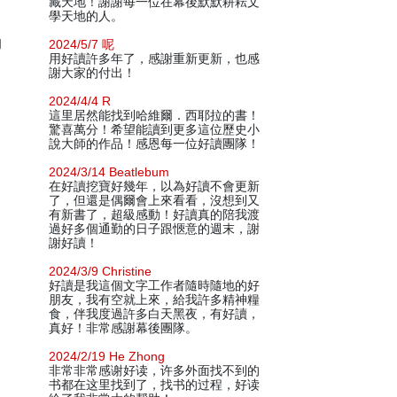
藏天地！謝謝每一位在幕後默默耕耘文
學天地的人。
的
2024/5/7 呢
用好讀許多年了，感謝重新更新，也感
謝大家的付出！
2024/4/4 R
這里居然能找到哈維爾．西耶拉的書！
驚喜萬分！希望能讀到更多這位歷史小
說大師的作品！感恩每一位好讀團隊！
2024/3/14 Beatlebum
在好讀挖寶好幾年，以為好讀不會更新
了，但還是偶爾會上來看看，沒想到又
有新書了，超級感動！好讀真的陪我渡
過好多個通勤的日子跟愜意的週末，謝
謝好讀！
2024/3/9 Christine
好讀是我這個文字工作者隨時隨地的好
朋友，我有空就上來，給我許多精神糧
食，伴我度過許多白天黑夜，有好讀，
真好！非常感謝幕後團隊。
2024/2/19 He Zhong
非常非常感谢好读，许多外面找不到的
书都在这里找到了，找书的过程，好读