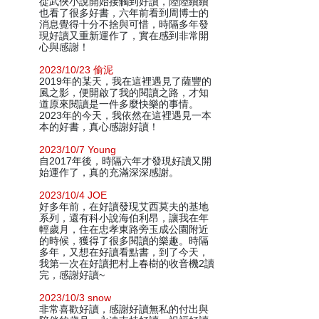
從武俠小說開始接觸到好讀，陸陸續續
也看了很多好書，六年前看到周博士的
消息覺得十分不捨與可惜，時隔多年發
現好讀又重新運作了，實在感到非常開
心與感謝！
2023/10/23 偷泥
2019年的某天，我在這裡遇見了薩豐的
風之影，便開啟了我的閱讀之路，才知
道原來閱讀是一件多麼快樂的事情。
2023年的今天，我依然在這裡遇見一本
本的好書，真心感謝好讀！
2023/10/7 Young
自2017年後，時隔六年才發現好讀又開
始運作了，真的充滿深深感謝。
2023/10/4 JOE
好多年前，在好讀發現艾西莫夫的基地
系列，還有科小說海伯利昂，讓我在年
輕歲月，住在忠孝東路旁玉成公園附近
的時候，獲得了很多閱讀的樂趣。時隔
多年，又想在好讀看點書，到了今天，
我第一次在好讀把村上春樹的收音機2讀
完，感謝好讀~
2023/10/3 snow
非常喜歡好讀，感謝好讀無私的付出與