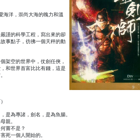
熱愛海洋，崇尚大海的魄力和溫
是嚴謹的科學工程，寫出來的卻
想故事點子，彷彿一個天秤的動
一個架空的世界中，仗劍任俠，
愛，和世界首富比比有錢，這是
方。
下）
名，是為專諸，劍名，是為魚腸。
為母親。
又何嘗不是？
，害死一個人開始的。