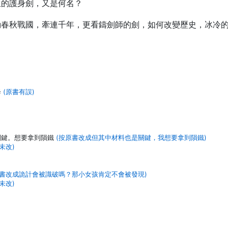
生的護身劍，又是何名？
動春秋戰國，牽連千年，更看鑄劍師的劍，如何改變歷史，冰冷
降
(原書有誤)
關鍵。想要拿到隕鐵
(按原書改成但其中材料也是關鍵，我想要拿到隕鐵)
未改)
原書改成詭計會被識破嗎？那小女孩肯定不會被發現)
未改)