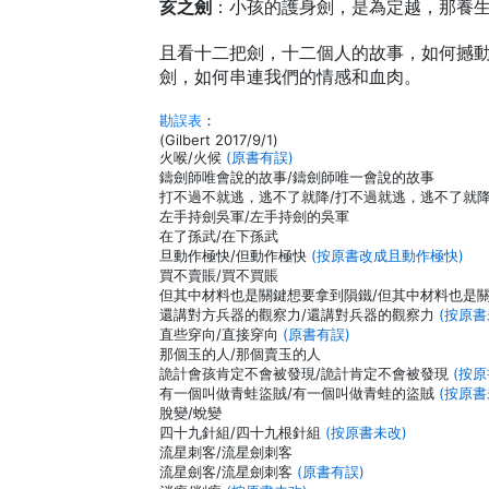
亥之劍
：小孩的護身劍，是為定越，那養
且看十二把劍，十二個人的故事，如何撼
劍，如何串連我們的情感和血肉。
勘誤表
：
(Gilbert 2017/9/1)
火喉/火候
(原書有誤)
鑄劍師唯會說的故事/鑄劍師唯一會說的故事
打不過不就逃，逃不了就降/打不過就逃，逃不了就
左手持劍吳軍/左手持劍的吳軍
在了孫武/在下孫武
旦動作極快/但動作極快
(按原書改成且動作極快)
買不賣賬/買不買賬
但其中材料也是關鍵想要拿到隕鐵/但其中材料也是
還講對方兵器的觀察力/還講對兵器的觀察力
(按原書
直些穿向/直接穿向
(原書有誤)
那個玉的人/那個賣玉的人
詭計會孩肯定不會被發現/詭計肯定不會被發現
(按
有一個叫做青蛙盜賊/有一個叫做青蛙的盜賊
(按原書
脫變/蛻變
四十九針組/四十九根針組
(按原書未改)
流星刺客/流星劍刺客
流星劍客/流星劍刺客
(原書有誤)