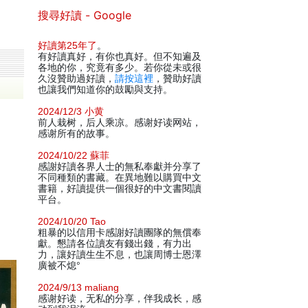
搜尋好讀 - Google
好讀第25年了
。
有好讀真好，有你也真好。但不知遍及
各地的你，究竟有多少。若你從未或很
久沒贊助過好讀，
請按這裡
，贊助好讀
也讓我們知道你的鼓勵與支持。
2024/12/3 小黄
前人栽树，后人乘凉。感谢好读网站，
感谢所有的故事。
2024/10/22 蘇菲
感謝好讀各界人士的無私奉獻并分享了
不同種類的書藏。在異地難以購買中文
書籍，好讀提供一個很好的中文書閱讀
平台。
2024/10/20 Tao
粗暴的以信用卡感謝好讀團隊的無償奉
獻。懇請各位讀友有錢出錢，有力出
力，讓好讀生生不息，也讓周博士恩澤
廣被不熄°
2024/9/13 maliang
感谢好读，无私的分享，伴我成长，感