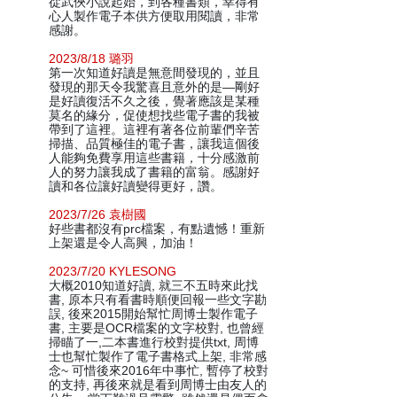
從武俠小說起始，到各種書類，幸得有
心人製作電子本供方便取用閱讀，非常
感謝。
2023/8/18 璐羽
第一次知道好讀是無意間發現的，並且
發現的那天令我驚喜且意外的是—剛好
是好讀復活不久之後，覺著應該是某種
莫名的緣分，促使想找些電子書的我被
帶到了這裡。這裡有著各位前輩們辛苦
掃描、品質極佳的電子書，讓我這個後
人能夠免費享用這些書籍，十分感激前
人的努力讓我成了書籍的富翁。感謝好
讀和各位讓好讀變得更好，讚。
2023/7/26 袁樹國
好些書都沒有prc檔案，有點遺憾！重新
上架還是令人高興，加油！
2023/7/20 KYLESONG
大概2010知道好讀, 就三不五時來此找
書, 原本只有看書時順便回報一些文字勘
誤, 後來2015開始幫忙周博士製作電子
書, 主要是OCR檔案的文字校對, 也曾經
掃瞄了一,二本書進行校對提供txt, 周博
士也幫忙製作了電子書格式上架, 非常感
念~ 可惜後來2016年中事忙, 暫停了校對
的支持, 再後來就是看到周博士由友人的