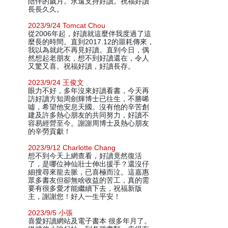
陪伴的歲月。永遠支持好讀。祝福好讀
長長久久。
2023/9/24 Tomcat Chou
從2006年起，好讀就這麼伴我度過了這
麼長的時間。直到2017.12的噩耗傳來，
我以為就此不再見好讀。直到今日，偶
然想起老朋友，想不到好讀還在，令人
又驚又喜。祝福好讀，好讀長存。
2023/9/24 王俊文
眼力不好，多年沒來好讀看書，今天再
訪好讀方知周劍輝博士已往生，不勝唏
噓，希望他安息天國。沒有他的辛苦創
建及許多熱心朋友的共同努力，好讀不
容易經營至今。謝謝周博士及熱心朋友
的辛勞貢獻！
2023/9/12 Charlotte Chang
想不到今天上網查看，好讀竟然復活
了，是哪位神仙壯士伸出援手？還沒仔
細搜尋來龍去脈，已喜極而泣。這嘉惠
眾多書友但卻無啥收益的苦工，真的需
要有很多愛才能繼續下去，祝福新版
主，謝謝您！好人一生平安！
2023/9/5 小張
喜愛好讀網站及電子書本 很多年月了。