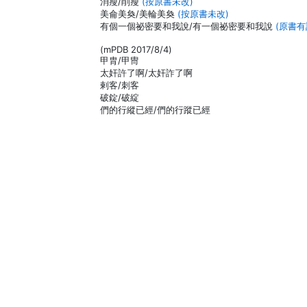
消瘦/削瘦
(按原書未改)
美侖美奐/美輪美奐
(按原書未改)
有個一個祕密要和我說/有一個祕密要和我說
(原書有
(mPDB 2017/8/4)
甲胄/甲冑
太奸許了啊/太奸詐了啊
剌客/刺客
破錠/破綻
們的行縱已經/們的行蹤已經