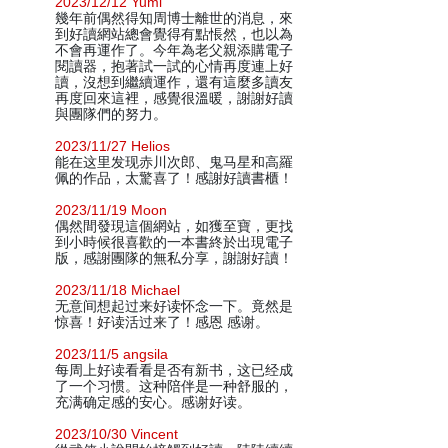
2023/12/12 Yumi
幾年前偶然得知周博士離世的消息，來
到好讀網站總會覺得有點悵然，也以為
不會再運作了。今年為老父親添購電子
閱讀器，抱著試一試的心情再度連上好
讀，沒想到繼續運作，還有這麼多讀友
再度回來這裡，感覺很溫暖，謝謝好讀
與團隊們的努力。
2023/11/27 Helios
能在这里发现赤川次郎、鬼马星和高羅
佩的作品，太驚喜了！感謝好讀書櫃！
2023/11/19 Moon
偶然間發現這個網站，如獲至寶，更找
到小時候很喜歡的一本書終於出現電子
版，感謝團隊的無私分享，謝謝好讀！
2023/11/18 Michael
无意间想起过来好读怀念一下。竟然是
惊喜！好读活过来了！感恩 感谢。
2023/11/5 angsila
每周上好读看看是否有新书，这已经成
了一个习惯。这种陪伴是一种舒服的，
充满确定感的安心。感谢好读。
2023/10/30 Vincent