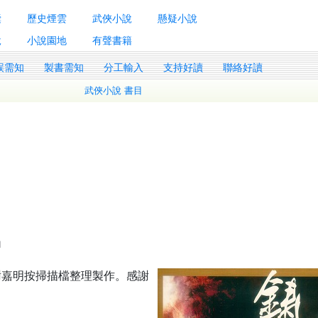
囊
歷史煙雲
武俠小說
懸疑小說
說
小說園地
有聲書籍
誤需知
製書需知
分工輸入
支持好讀
聯絡好讀
武俠小說 書目
1
1
謝嘉明按掃描檔整理製作。感謝