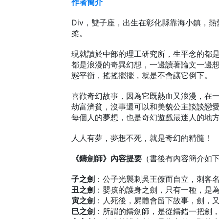
作者簡介
Div，雙子座，出生在彰化縣靠海小鎮，
柔。
現就讀於中部的理工研究所，生平念的都
都是浪漫的奇異幻想，一邊讀著論文一邊
態平衡，搖搖擺擺，就是不會讓它倒下。
喜歡奇幻故事，因為它既熱血又浪漫，在
劫富濟貧，沒事還可以和美貌公主談談戀
每個人的夢想，也是奇幻遊戲最迷人的地
人人有夢，夢想不死，就是奇幻的精髓！
《鑄劍師》內容提要
（書後有內容簡介如
子之劍
：公子光襲刺吳王僚而自立，刺客
丑之劍
：嬰孩的護身之劍，只有一種，是
寅之劍
：人死後，屍體會留下故事，劍，
巳之劍
：所謂的鑄劍師，是從鑄錯一把劍