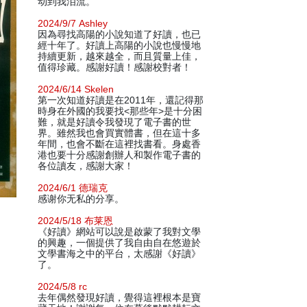
动到我泪流。
2024/9/7 Ashley
因為尋找高陽的小說知道了好讀，也已
經十年了。好讀上高陽的小說也慢慢地
持續更新，越來越全，而且質量上佳，
值得珍藏。感謝好讀！感謝校對者！
2024/6/14 Skelen
第一次知道好讀是在2011年，還記得那
時身在外國的我要找<那些年>是十分困
難，就是好讀令我發現了電子書的世
界。雖然我也會買實體書，但在這十多
年間，也會不斷在這裡找書看。身處香
港也要十分感謝創辦人和製作電子書的
各位讀友，感謝大家！
2024/6/1 德瑞克
感谢你无私的分享。
2024/5/18 布莱恩
《好讀》網站可以說是啟蒙了我對文學
的興趣，一個提供了我自由自在悠遊於
文學書海之中的平台，太感謝《好讀》
了。
2024/5/8 rc
去年偶然發現好讀，覺得這裡根本是寶