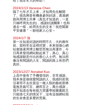
给了我非常大的帮助！
2024/1/13 Vanessa Chen
隔了七年才又上來，才知周先生離開
了。很高興曾有機會參與好讀，透過網
路與周博士共事（真也才知道的，一直
只稱呼周先生的)，感謝好讀團隊！也和
過去一樣，給周先生的文末＂祝您闔家
平安健康＂～願他家人心安～
2024/1/7 強
第一次知道好讀的時間不久，大約兩年
前。當時常在這裡挖寶，本來很擔心網
站會隨著周博士離世而無法再運作，今
日再來發現網站動起來了，真心、真心
地感謝願意付出的善心人士們。無法想
像沒有閱讀的人生，閱讀的路上有您們
真好。
2023/12/27 Annabel Kuo
上高中後有了手機發現的，非常感謝。
我本身是個很愛閱讀的人，我感到若我
活著而不去欣賞這一種人類的藝術那將
毫無意義可言。總而言之，萬分感謝，
我不知道在每有能力買書學校圖書館又
只能借七天的情況下，沒有這個網站我
的生命會是多麼的荒蕪。