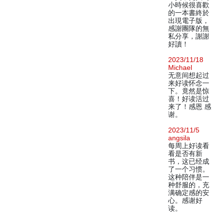
小時候很喜歡
的一本書終於
出現電子版，
感謝團隊的無
私分享，謝謝
好讀！
2023/11/18
Michael
无意间想起过
来好读怀念一
下。竟然是惊
喜！好读活过
来了！感恩 感
谢。
2023/11/5
angsila
每周上好读看
看是否有新
书，这已经成
了一个习惯。
这种陪伴是一
种舒服的，充
满确定感的安
心。感谢好
读。