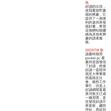
魚
好讀的出現，
使我重措對書
籍的興趣，它
提供了一個便
利的途徑來發
掘好書，希望
這個網站能繼
續為其他有興
趣的讀者服
務。
2023/7/8 歌
讀書時期用
pocket pc 看
書持資源發現
了好讀，然後
好讀一直陪伴
我至大學畢業
然後踏足社
會。雖然工作
事忙，但是上
好讀網閒逛看
黃河散文已成
一種習慣，直
至發現好讀不
再更新，繼而
停站，再從別