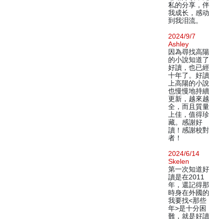
私的分享，伴
我成长，感动
到我泪流。
2024/9/7
Ashley
因為尋找高陽
的小說知道了
好讀，也已經
十年了。好讀
上高陽的小說
也慢慢地持續
更新，越來越
全，而且質量
上佳，值得珍
藏。感謝好
讀！感謝校對
者！
2024/6/14
Skelen
第一次知道好
讀是在2011
年，還記得那
時身在外國的
我要找<那些
年>是十分困
難，就是好讀