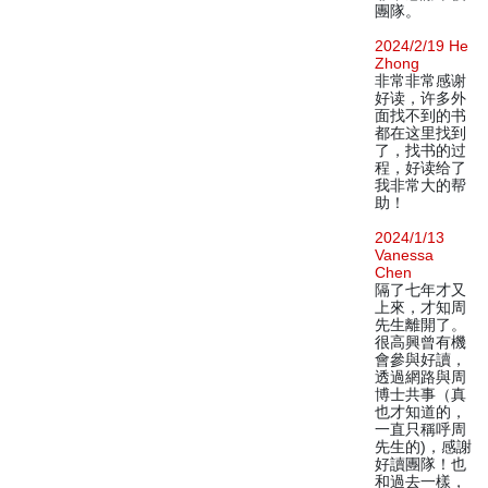
團隊。
2024/2/19 He
Zhong
非常非常感谢
好读，许多外
面找不到的书
都在这里找到
了，找书的过
程，好读给了
我非常大的帮
助！
2024/1/13
Vanessa
Chen
隔了七年才又
上來，才知周
先生離開了。
很高興曾有機
會參與好讀，
透過網路與周
博士共事（真
也才知道的，
一直只稱呼周
先生的)，感謝
好讀團隊！也
和過去一樣，