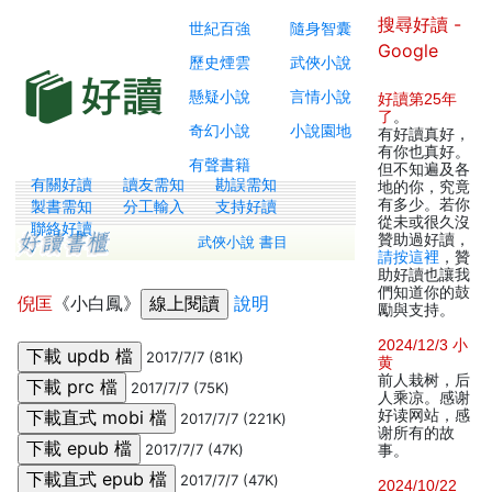
搜尋好讀 -
世紀百強
隨身智囊
Google
歷史煙雲
武俠小說
懸疑小說
言情小說
好讀第25年
了
。
奇幻小說
小說園地
有好讀真好，
有你也真好。
有聲書籍
但不知遍及各
有關好讀
讀友需知
勘誤需知
地的你，究竟
有多少。若你
製書需知
分工輸入
支持好讀
從未或很久沒
聯絡好讀
贊助過好讀，
武俠小說 書目
請按這裡
，贊
助好讀也讓我
們知道你的鼓
倪匡
《小白鳳》
說明
勵與支持。
2024/12/3 小
2017/7/7 (81K)
黄
前人栽树，后
2017/7/7 (75K)
人乘凉。感谢
好读网站，感
2017/7/7 (221K)
谢所有的故
2017/7/7 (47K)
事。
2017/7/7 (47K)
2024/10/22