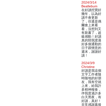
2024/3/14
Beatlebum
在好讀挖寶好
幾年，以為好
讀不會更新
了，但還是偶
爾會上來看
看，沒想到又
有新書了，超
級感動！好讀
真的陪我渡過
好多個通勤的
日子跟愜意的
週末，謝謝好
讀！
2024/3/9
Christine
好讀是我這個
文字工作者隨
時隨地的好朋
友，我有空就
上來，給我許
多精神糧食，
伴我度過許多
白天黑夜，有
好讀，真好！
非常感謝幕後