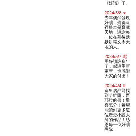
《好讀》了。
2024/5/8 rc
去年偶然發現
好讀，覺得這
裡根本是寶藏
天地！謝謝每
一位在幕後默
默耕耘文學天
地的人。
2024/5/7 呢
用好讀許多年
了，感謝重新
更新，也感謝
大家的付出！
2024/4/4 R
這里居然能找
到哈維爾．西
耶拉的書！驚
喜萬分！希望
能讀到更多這
位歷史小說大
師的作品！感
恩每一位好讀
團隊！