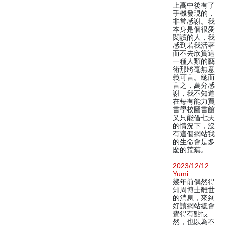
上高中後有了
手機發現的，
非常感謝。我
本身是個很愛
閱讀的人，我
感到若我活著
而不去欣賞這
一種人類的藝
術那將毫無意
義可言。總而
言之，萬分感
謝，我不知道
在每有能力買
書學校圖書館
又只能借七天
的情況下，沒
有這個網站我
的生命會是多
麼的荒蕪。
2023/12/12
Yumi
幾年前偶然得
知周博士離世
的消息，來到
好讀網站總會
覺得有點悵
然，也以為不