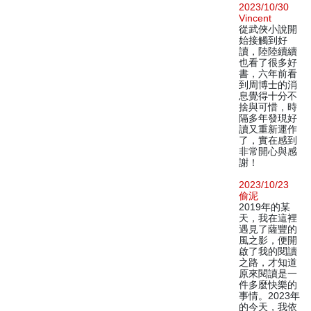
2023/10/30
Vincent
從武俠小說開
始接觸到好
讀，陸陸續續
也看了很多好
書，六年前看
到周博士的消
息覺得十分不
捨與可惜，時
隔多年發現好
讀又重新運作
了，實在感到
非常開心與感
謝！
2023/10/23
偷泥
2019年的某
天，我在這裡
遇見了薩豐的
風之影，便開
啟了我的閱讀
之路，才知道
原來閱讀是一
件多麼快樂的
事情。2023年
的今天，我依