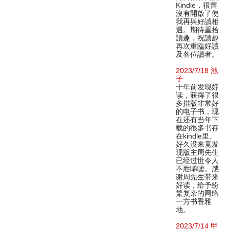
Kindle，很舊
沒有開啟了使
我再與好讀相
遇。期待重拾
讀趣，祝讀趣
再次重臨好讀
及各位讀者。
2023/7/18 池
子
十年前发现好
读，获得了很
多排版非常好
的电子书，现
在还有当年下
载的很多书存
在kindle里。
好久没来竟发
现版主周先生
已经过世令人
不胜唏嘘。感
谢周先生带来
好读，给予纷
繁复杂的网络
一方书香雅
地。
2023/7/14 甲