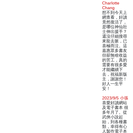
Charlotte
Chang
想不到今天上
網查看，好讀
竟然復活了，
是哪位神仙壯
士伸出援手？
還沒仔細搜尋
來龍去脈，已
喜極而泣。這
嘉惠眾多書友
但卻無啥收益
的苦工，真的
需要有很多愛
才能繼續下
去，祝福新版
主，謝謝您！
好人一生平
安！
2023/9/5 小張
喜愛好讀網站
及電子書本 很
多年月了。從
武俠小說起
始，到各種書
類，幸得有心
人製作電子本