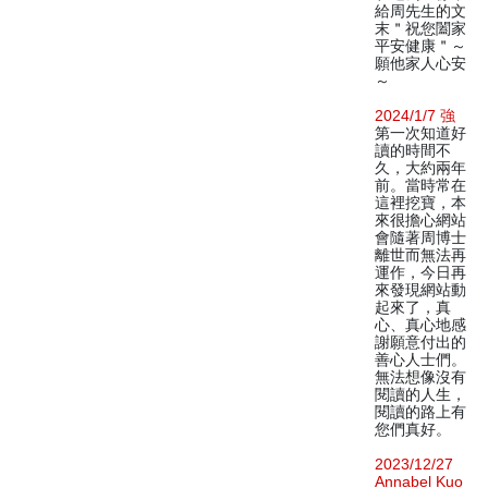
給周先生的文
末＂祝您闔家
平安健康＂～
願他家人心安
～
2024/1/7 強
第一次知道好
讀的時間不
久，大約兩年
前。當時常在
這裡挖寶，本
來很擔心網站
會隨著周博士
離世而無法再
運作，今日再
來發現網站動
起來了，真
心、真心地感
謝願意付出的
善心人士們。
無法想像沒有
閱讀的人生，
閱讀的路上有
您們真好。
2023/12/27
Annabel Kuo