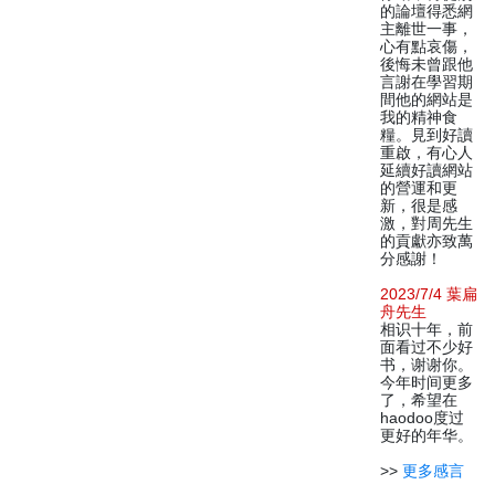
的論壇得悉網
主離世一事，
心有點哀傷，
後悔未曾跟他
言謝在學習期
間他的網站是
我的精神食
糧。見到好讀
重啟，有心人
延續好讀網站
的營運和更
新，很是感
激，對周先生
的貢獻亦致萬
分感謝！
2023/7/4 葉扁
舟先生
相识十年，前
面看过不少好
书，谢谢你。
今年时间更多
了，希望在
haodoo度过
更好的年华。
>>
更多感言