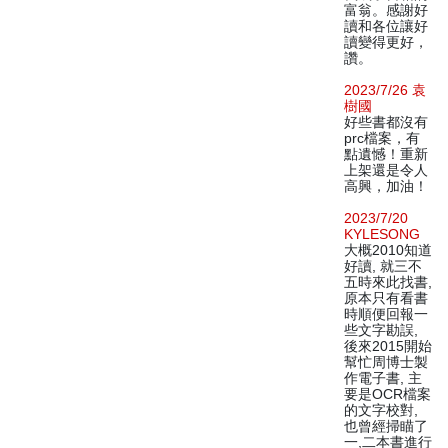
富翁。感謝好
讀和各位讓好
讀變得更好，
讚。
2023/7/26 袁
樹國
好些書都沒有
prc檔案，有
點遺憾！重新
上架還是令人
高興，加油！
2023/7/20
KYLESONG
大概2010知道
好讀, 就三不
五時來此找書,
原本只有看書
時順便回報一
些文字勘誤,
後來2015開始
幫忙周博士製
作電子書, 主
要是OCR檔案
的文字校對,
也曾經掃瞄了
一,二本書進行