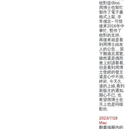
校對提供txt,
周博士也幫忙
製作了電子書
格式上架, 非
常感念~ 可惜
後來2016年中
事忙, 暫停了
校對的支持,
再後來就是看
到周博士由友
人的公告....當
下難過且震驚,
雖然還是偶而
會上好讀看看,
但是看到周博
士曾經的發文
還是心中不捨,
終於, 今天久
違的上線,看到
新版主的通知,
開心不已, 也
希望周博士在
天上也是同樣
歡欣.
2023/7/18
Mac
翻書抽屜內的