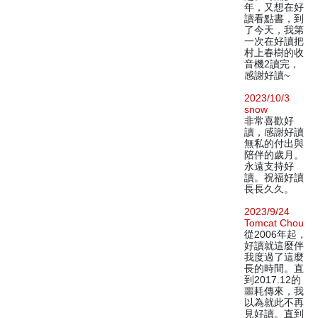
年，又想在好
讀看點書，到
了今天，我第
一次在好讀把
村上春樹的收
音機2讀完，
感謝好讀~
2023/10/3
snow
非常喜歡好
讀，感謝好讀
無私的付出與
陪伴的歲月。
永遠支持好
讀。祝福好讀
長長久久。
2023/9/24
Tomcat Chou
從2006年起，
好讀就這麼伴
我度過了這麼
長的時間。直
到2017.12的
噩耗傳來，我
以為就此不再
見好讀。直到