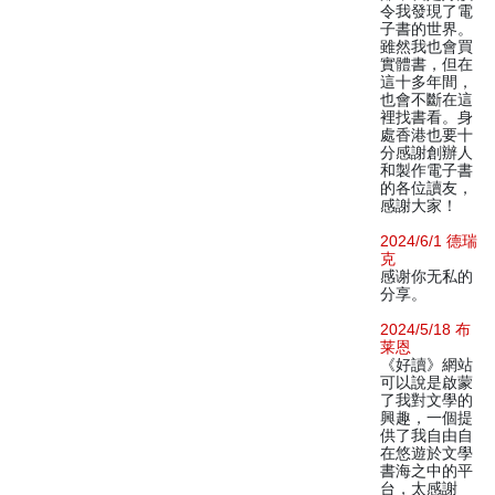
令我發現了電
子書的世界。
雖然我也會買
實體書，但在
這十多年間，
也會不斷在這
裡找書看。身
處香港也要十
分感謝創辦人
和製作電子書
的各位讀友，
感謝大家！
2024/6/1 德瑞
克
感谢你无私的
分享。
2024/5/18 布
莱恩
《好讀》網站
可以說是啟蒙
了我對文學的
興趣，一個提
供了我自由自
在悠遊於文學
書海之中的平
台，太感謝