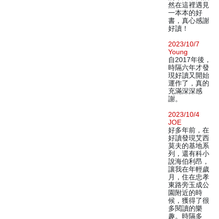
然在這裡遇見
一本本的好
書，真心感謝
好讀！
2023/10/7
Young
自2017年後，
時隔六年才發
現好讀又開始
運作了，真的
充滿深深感
謝。
2023/10/4
JOE
好多年前，在
好讀發現艾西
莫夫的基地系
列，還有科小
說海伯利昂，
讓我在年輕歲
月，住在忠孝
東路旁玉成公
園附近的時
候，獲得了很
多閱讀的樂
趣。時隔多