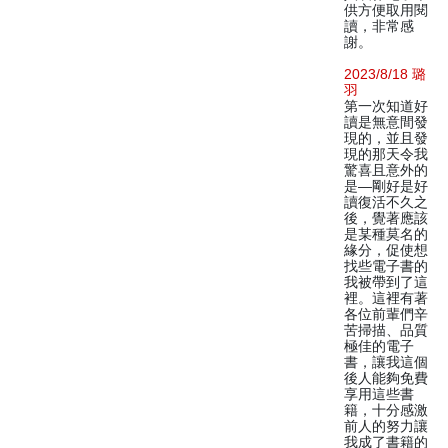
供方便取用閱
讀，非常感
謝。
2023/8/18 璐
羽
第一次知道好
讀是無意間發
現的，並且發
現的那天令我
驚喜且意外的
是—剛好是好
讀復活不久之
後，覺著應該
是某種莫名的
緣分，促使想
找些電子書的
我被帶到了這
裡。這裡有著
各位前輩們辛
苦掃描、品質
極佳的電子
書，讓我這個
後人能夠免費
享用這些書
籍，十分感激
前人的努力讓
我成了書籍的