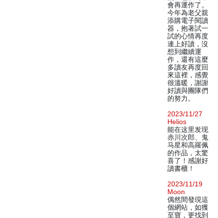
會再運作了。
今年為老父親
添購電子閱讀
器，抱著試一
試的心情再度
連上好讀，沒
想到繼續運
作，還有這麼
多讀友再度回
來這裡，感覺
很溫暖，謝謝
好讀與團隊們
的努力。
2023/11/27
Helios
能在这里发现
赤川次郎、鬼
马星和高羅佩
的作品，太驚
喜了！感謝好
讀書櫃！
2023/11/19
Moon
偶然間發現這
個網站，如獲
至寶，更找到