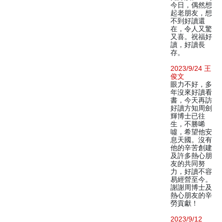
今日，偶然想
起老朋友，想
不到好讀還
在，令人又驚
又喜。祝福好
讀，好讀長
存。
2023/9/24 王
俊文
眼力不好，多
年沒來好讀看
書，今天再訪
好讀方知周劍
輝博士已往
生，不勝唏
噓，希望他安
息天國。沒有
他的辛苦創建
及許多熱心朋
友的共同努
力，好讀不容
易經營至今。
謝謝周博士及
熱心朋友的辛
勞貢獻！
2023/9/12