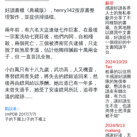
蘇菲
感謝好讀各界
好讀書櫃《典藏版》，henry142按原書整
人士的無私奉
理製作，並提供掃描檔。
獻并分享了不
同種類的書
藏。在異地難
兩年前，有六名大盜連做七件巨案。在最後
以購買中文書
一宗案洗劫七寶莊後，他們內閧，自相殘
籍，好讀提供
一個很好的中
殺，兩個死亡，三個被濟南官兵逮捕，只走
文書閱讀平
脫了銀煞星李溫，估計他獨得贓銀十萬兩金
台。
子，但 一直音訊全無。
2024/10/20
Tao
小白鳳只有十八九歲，武功高，人又機靈，
粗暴的以信用
專替鏢局查失鏢，將失去的鏢銀追回來，然
卡感謝好讀團
隊的無償奉
後再由鏢局給以厚酬。她出道已有一年多，
獻。懇請各位
未曾失過手。她受了安遠鏢局所託，追尋李
讀友有錢出
溫的蹤跡……
錢，有力出
力，讓好讀生
生不息，也讓
勘誤表
：
周博士恩澤廣
(mPDB 2017/7/7)
被不熄°
子的下擺上/子的下襬上
2024/9/13
maliang
感谢好读，无