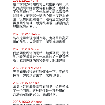
2023/12/12 Yumi
幾年前偶然得知周博士離世的消息，來
到好讀網站總會覺得有點悵然，也以為
不會再運作了。今年為老父親添購電子
閱讀器，抱著試一試的心情再度連上好
讀，沒想到繼續運作，還有這麼多讀友
再度回來這裡，感覺很溫暖，謝謝好讀
與團隊們的努力。
2023/11/27 Helios
能在这里发现赤川次郎、鬼马星和高羅
佩的作品，太驚喜了！感謝好讀書櫃！
2023/11/19 Moon
偶然間發現這個網站，如獲至寶，更找
到小時候很喜歡的一本書終於出現電子
版，感謝團隊的無私分享，謝謝好讀！
2023/11/18 Michael
无意间想起过来好读怀念一下。竟然是
惊喜！好读活过来了！感恩 感谢。
2023/11/5 angsila
每周上好读看看是否有新书，这已经成
了一个习惯。这种陪伴是一种舒服的，
充满确定感的安心。感谢好读。
2023/10/30 Vincent