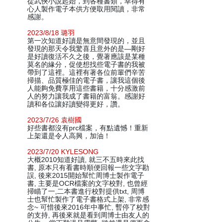
從武俠小說起始，到各種書類，幸得有
心人製作電子本供方便取用閱讀，非常
感謝。
2023/8/18 璐羽
第一次知道好讀是無意間發現的，並且
發現的那天令我驚喜且意外的是—剛好
是好讀復活不久之後，覺著應該是某種
莫名的緣分，促使想找些電子書的我被
帶到了這裡。這裡有著各位前輩們辛苦
掃描、品質極佳的電子書，讓我這個後
人能夠免費享用這些書籍，十分感激前
人的努力讓我成了書籍的富翁。感謝好
讀和各位讓好讀變得更好，讚。
2023/7/26 袁樹國
好些書都沒有prc檔案，有點遺憾！重新
上架還是令人高興，加油！
2023/7/20 KYLESONG
大概2010知道好讀, 就三不五時來此找
書, 原本只有看書時順便回報一些文字勘
誤, 後來2015開始幫忙周博士製作電子
書, 主要是OCR檔案的文字校對, 也曾經
掃瞄了一,二本書進行校對提供txt, 周博
士也幫忙製作了電子書格式上架, 非常感
念~ 可惜後來2016年中事忙, 暫停了校對
的支持, 再後來就是看到周博士由友人的