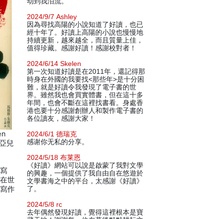
动到我泪流。
2024/9/7 Ashley
因為尋找高陽的小說知道了好讀，也已
經十年了。好讀上高陽的小說也慢慢地
持續更新，越來越全，而且質量上佳，
值得珍藏。感謝好讀！感謝校對者！
2024/6/14 Skelen
第一次知道好讀是在2011年，還記得那
時身在外國的我要找<那些年>是十分困
難，就是好讀令我發現了電子書的世
界。雖然我也會買實體書，但在這十多
年間，也會不斷在這裡找書看。身處香
港也要十分感謝創辦人和製作電子書的
各位讀友，感謝大家！
en
2024/6/1 德瑞克
感谢你无私的分享。
利亞兒
2024/5/18 布莱恩
《好讀》網站可以說是啟蒙了我對文學
入寫
的興趣，一個提供了我自由自在悠遊於
他在世
文學書海之中的平台，太感謝《好讀》
了寫作
了。
2024/5/8 rc
去年偶然發現好讀，覺得這裡根本是寶