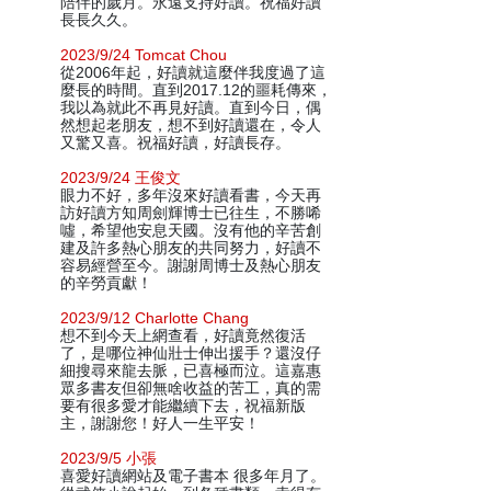
陪伴的歲月。永遠支持好讀。祝福好讀
長長久久。
2023/9/24 Tomcat Chou
從2006年起，好讀就這麼伴我度過了這
麼長的時間。直到2017.12的噩耗傳來，
我以為就此不再見好讀。直到今日，偶
然想起老朋友，想不到好讀還在，令人
又驚又喜。祝福好讀，好讀長存。
2023/9/24 王俊文
眼力不好，多年沒來好讀看書，今天再
訪好讀方知周劍輝博士已往生，不勝唏
噓，希望他安息天國。沒有他的辛苦創
建及許多熱心朋友的共同努力，好讀不
容易經營至今。謝謝周博士及熱心朋友
的辛勞貢獻！
2023/9/12 Charlotte Chang
想不到今天上網查看，好讀竟然復活
了，是哪位神仙壯士伸出援手？還沒仔
細搜尋來龍去脈，已喜極而泣。這嘉惠
眾多書友但卻無啥收益的苦工，真的需
要有很多愛才能繼續下去，祝福新版
主，謝謝您！好人一生平安！
2023/9/5 小張
喜愛好讀網站及電子書本 很多年月了。