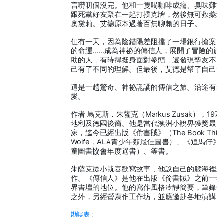
言嘮叨個沒完。他和一隻喝咖啡成癮、臭味難
跟死黨好友聚在一起打撲克牌，然後無可救藥
奧黛莉。艾德原本過著百無聊賴的日子。
但有一天，因為陰錯陽差阻擋了一場銀行搶案
的命運……成為神祕的傳信人，展開了冒險的
助的人，有時得挺身面對拳頭，還發現摯友不
己有了不同的理解。但最後，艾德是幫了自己
這是一趟驚奇、神祕詭譎的傳信之旅。沿途有
愛。
作者 馬克斯．朱薩克（Markus Zusak）
地利及德國後裔。他是當代澳洲小說界獲獎最
家，迄今已經出版《偷書賊》（The Book Thie
Wolfe，ALA青少年類最佳圖書）、《追馬仔》（Get
童圖書協會年度選書）、等書。
朱薩克從小就喜歡寫故事，他說自己的腦海裡
作。《傳信人》是他在出版《偷書賊》之前一
界書壇的地位。他的寫作風格冷靜簡要，筆鋒
之外，另經營寫作工作坊，並應邀赴各地演講
勘誤表
：