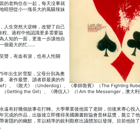
當的老狗住在一起，每天沒事就
地暗戀從小一塊長大的風騷辣妹
，人生突然大逆轉，改變了自己
旅程。過程中他認識更多需要協
為人知的一面，更進一步讓他自
一個最大的忙……
笑聲，有血有淚，也有人性關
，1975年出生於雪梨，父母分別為奧
多、著作最豐、讀者群最廣的作
f）、《敗犬》（Underdog）、《拳師魯賓》（The Fighting Rub
ting the Girl）、《傳信人》（I Am the Messenger，澳大
永遠有好幾個故事在打轉。大學畢業後他當了老師，但後來專心投
年完成的作品，出版後立即獲得美國圖書館協會普林茲獎，奠立了
帶著隱約的幽默，常以精準的銳利觀察出議體加以發揮。目前他除
。