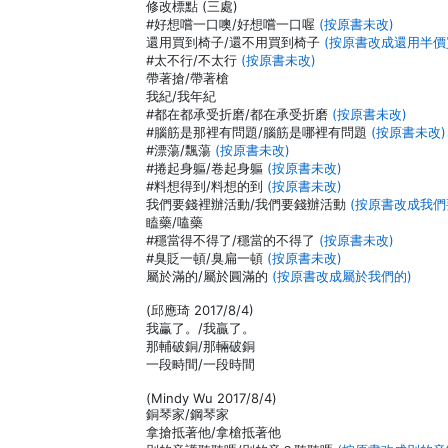
修改標點 (三處)
#好想嚐一口噢/好想嚐一口喔
(按原書未改)
還用買到椅子/還不用買到椅子
(按原書改成還用半價
#太不行/不太行
(按原書未改)
帶著搶/帶著槍
我紀/我年紀
#都在都承受折磨/都在承受折磨
(按原書未改)
#腦筋是那裡有問題/腦筋是哪裡有問題
(按原書未改)
#漂蕩/飄蕩
(按原書未改)
#捲起身軀/卷起身軀
(按原書未改)
#料想得到/料想的到
(按原書未改)
我們要錢裡辦活動/我們要錢辦活動
(按原書改成我們
瞌藥/嗑藥
#穩當得不得了/穩當的不得了
(按原書未改)
#臭貶一頓/臭扁一頓
(按原書未改)
屬於滿的/屬於圓滿的
(按原書改成屬於我們的)
(邱應琦 2017/8/4)
我臝了。/我贏了。
那輔破銅/那輛破銅
一段畤間/一段時間
(Mindy Wu 2017/8/4)
銅琴家/鋼琴家
拿搶抵著他/拿槍抵著他