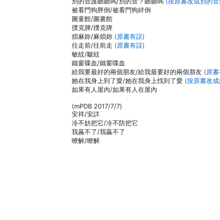
別的音護聽聽嗎/別的音？聽聽嗎
(按原書改成別的音
被看門狗胖倒/被看門狗絆倒
圖童館/圖書館
撲克脾/撲克牌
煩麻妳/麻煩妳
(原書有誤)
往走前/往前走
(原書有誤)
敏紋/皺紋
鐵窗碟血/鐵窗喋血
給我要最好的兩個朋友/給我最要好的兩個朋友
(原書
她在我身上到了愛/她在我身上找到了愛
(按原書改
如果有人屋內/如果有人在屋內
(mPDB 2017/7/7)
安祥/安詳
冷不妨把它/冷不防把它
我羸不了/我贏不了
暸解/瞭解