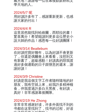
藏天地！謝謝每一位在幕後默默耕耘文
學天地的人。
2024/5/7 呢
用好讀許多年了，感謝重新更新，也感
謝大家的付出！
2024/4/4 R
這里居然能找到哈維爾．西耶拉的書！
驚喜萬分！希望能讀到更多這位歷史小
說大師的作品！感恩每一位好讀團隊！
2024/3/14 Beatlebum
在好讀挖寶好幾年，以為好讀不會更新
了，但還是偶爾會上來看看，沒想到又
有新書了，超級感動！好讀真的陪我渡
過好多個通勤的日子跟愜意的週末，謝
謝好讀！
2024/3/9 Christine
好讀是我這個文字工作者隨時隨地的好
朋友，我有空就上來，給我許多精神糧
食，伴我度過許多白天黑夜，有好讀，
真好！非常感謝幕後團隊。
2024/2/19 He Zhong
非常非常感谢好读，许多外面找不到的
书都在这里找到了，找书的过程，好读