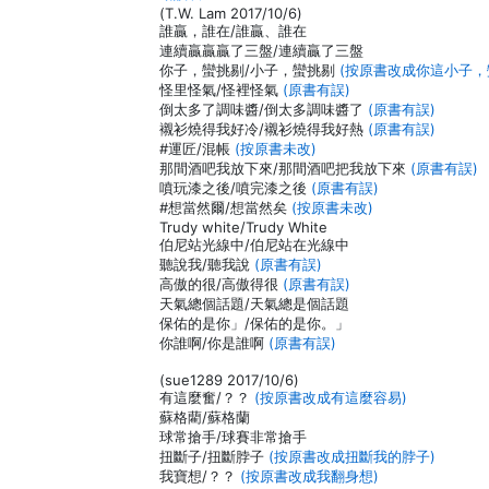
(T.W. Lam 2017/10/6)
誰贏，誰在/誰贏、誰在
連續贏贏贏了三盤/連續贏了三盤
你子，蠻挑剔/小子，蠻挑剔
(按原書改成你這小子，
怪里怪氣/怪裡怪氣
(原書有誤)
倒太多了調味醬/倒太多調味醬了
(原書有誤)
襯衫燒得我好冷/襯衫燒得我好熱
(原書有誤)
#運匠/混帳
(按原書未改)
那間酒吧我放下來/那間酒吧把我放下來
(原書有誤)
噴玩漆之後/噴完漆之後
(原書有誤)
#想當然爾/想當然矣
(按原書未改)
Trudy white/Trudy White
伯尼站光線中/伯尼站在光線中
聽說我/聽我說
(原書有誤)
高傲的很/高傲得很
(原書有誤)
天氣總個話題/天氣總是個話題
保佑的是你」/保佑的是你。」
你誰啊/你是誰啊
(原書有誤)
(sue1289 2017/10/6)
有這麼奮/？？
(按原書改成有這麼容易)
蘇格藺/蘇格蘭
球常搶手/球賽非常搶手
扭斷子/扭斷脖子
(按原書改成扭斷我的脖子)
我寶想/？？
(按原書改成我翻身想)