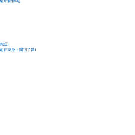
樂來聽聽嗎)
有誤)
成她在我身上聞到了愛)