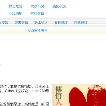
囊
歷史煙雲
武俠小說
懸疑小說
說
小說園地
有聲書籍
誤需知
製書需知
分工輸入
支持好讀
聯絡好讀
小說園地 書目
1
製作，並提供掃描檔。譯者呂玉
Gilbert勘誤7處、sue1289勘
爸爸酗酒早逝，媽媽總是口出惡