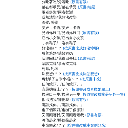
分吃著吃/分著吃
(原書有誤)
都在都承受/都在承受
(原書有誤)
兩者多謝/兩者都謝
我無法變/我無法改變
簾覺/感覺
安姬，卡魯/安姬．卡魯
見過你幾回/見過妳幾回
(原書有誤)
它出小女孩/它出自小女孩
，有鞋子/，沒有鞋子
好淒靠/？？
(按原書改成好淒慘耶)
瑞普烤媽/瑞普媽媽
我得回找/我得回去找
(原書有誤)
拿讓克牌/拿著撲克牌
列皋/列舉
妳麼想/？？
(按原書改成妳怎麼想)
#她帶了吉米幸福/？？
(按原書未改)
任何鏡頭。/任何鏡頭。」
宜最她臉上/？？
(按原書改成喜歡她臉上)
接著口一隻/接著另一隻
(按原書改成接著另外一隻)
卻卻把我/卻把我
(原書有誤)
電話找你。/電話找你。」
也了個派對/也辦了個派對
又回頭著我/又回頭看著我
(原書有誤)
將他起來/將他拉起來
車窗頭來/？？
(按原書改成車窗到頭來)