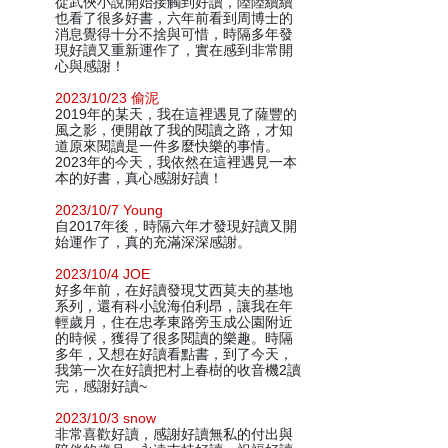
從武俠小說開始接觸到好讀，陸陸續續
也看了很多好書，六年前看到周博士的
消息覺得十分不捨與可惜，時隔多年發
現好讀又重新運作了，實在感到非常開
心與感謝！
2023/10/23 偷泥
2019年的某天，我在這裡遇見了薩豐的
風之影，便開啟了我的閱讀之路，才知
道原來閱讀是一件多麼快樂的事情。
2023年的今天，我依然在這裡遇見一本
本的好書，真心感謝好讀！
2023/10/7 Young
自2017年後，時隔六年才發現好讀又開
始運作了，真的充滿深深感謝。
2023/10/4 JOE
好多年前，在好讀發現艾西莫夫的基地
系列，還有科小說海伯利昂，讓我在年
輕歲月，住在忠孝東路旁玉成公園附近
的時候，獲得了很多閱讀的樂趣。時隔
多年，又想在好讀看點書，到了今天，
我第一次在好讀把村上春樹的收音機2讀
完，感謝好讀~
2023/10/3 snow
非常喜歡好讀，感謝好讀無私的付出與