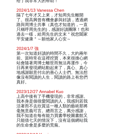
给了我非常大的帮助！
2024/1/13 Vanessa Chen
隔了七年才又上來，才知周先生離開
了。很高興曾有機會參與好讀，透過網
路與周博士共事（真也才知道的，一直
只稱呼周先生的)，感謝好讀團隊！也和
過去一樣，給周先生的文末＂祝您闔家
平安健康＂～願他家人心安～
2024/1/7 強
第一次知道好讀的時間不久，大約兩年
前。當時常在這裡挖寶，本來很擔心網
站會隨著周博士離世而無法再運作，今
日再來發現網站動起來了，真心、真心
地感謝願意付出的善心人士們。無法想
像沒有閱讀的人生，閱讀的路上有您們
真好。
2023/12/27 Annabel Kuo
上高中後有了手機發現的，非常感謝。
我本身是個很愛閱讀的人，我感到若我
活著而不去欣賞這一種人類的藝術那將
毫無意義可言。總而言之，萬分感謝，
我不知道在每有能力買書學校圖書館又
只能借七天的情況下，沒有這個網站我
的生命會是多麼的荒蕪。