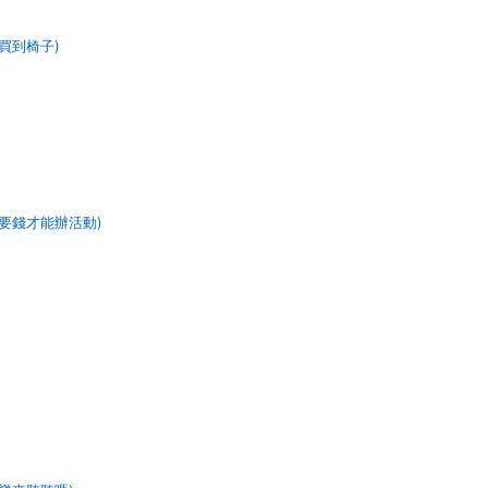
買到椅子)
要錢才能辦活動)