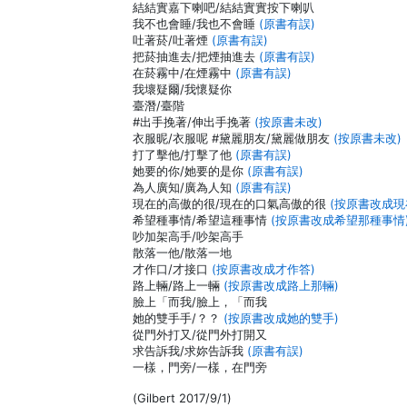
結結實嘉下喇吧/結結實實按下喇叭
我不也會睡/我也不會睡
(原書有誤)
吐著菸/吐著煙
(原書有誤)
把菸抽進去/把煙抽進去
(原書有誤)
在菸霧中/在煙霧中
(原書有誤)
我壞疑爾/我懷疑你
臺潛/臺階
#出手挽著/伸出手挽著
(按原書未改)
衣服昵/衣服呢 #黛麗朋友/黛麗做朋友
(按原書未改)
打了擊他/打擊了他
(原書有誤)
她要的你/她要的是你
(原書有誤)
為人廣知/廣為人知
(原書有誤)
現在的高傲的很/現在的口氣高傲的很
(按原書改成
希望種事情/希望這種事情
(按原書改成希望那種事情
吵加架高手/吵架高手
散落一他/散落一地
才作口/才接口
(按原書改成才作答)
路上輛/路上一輛
(按原書改成路上那輛)
臉上「而我/臉上，「而我
她的雙手手/？？
(按原書改成她的雙手)
從門外打又/從門外打開又
求告訴我/求妳告訴我
(原書有誤)
一樣，門旁/一樣，在門旁
(Gilbert 2017/9/1)