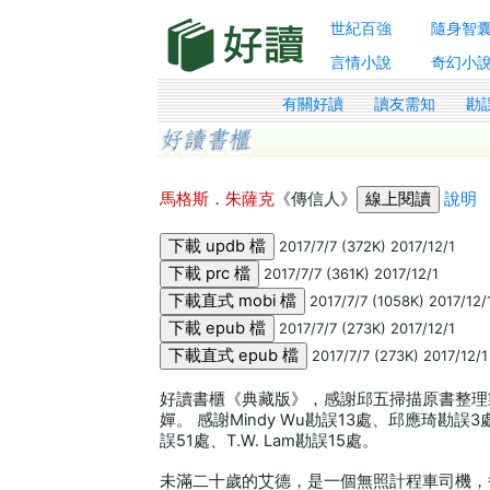
世紀百強
隨身智
言情小說
奇幻小
有關好讀
讀友需知
勘
馬格斯．朱薩克
《傳信人》
說明
2017/7/7 (372K) 2017/12/1
2017/7/7 (361K) 2017/12/1
2017/7/7 (1058K) 2017/12/
2017/7/7 (273K) 2017/12/1
2017/7/7 (273K) 2017/12/1
好讀書櫃《典藏版》，感謝邱五掃描原書整理
嬋。 感謝Mindy Wu勘誤13處、邱應琦勘誤3處、
誤51處、T.W. Lam勘誤15處。
未滿二十歲的艾德，是一個無照計程車司機，