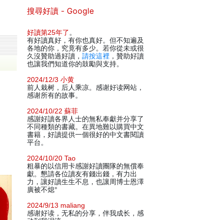
搜尋好讀 - Google
好讀第25年了
。
有好讀真好，有你也真好。但不知遍及
各地的你，究竟有多少。若你從未或很
久沒贊助過好讀，
請按這裡
，贊助好讀
也讓我們知道你的鼓勵與支持。
2024/12/3 小黄
前人栽树，后人乘凉。感谢好读网站，
感谢所有的故事。
2024/10/22 蘇菲
感謝好讀各界人士的無私奉獻并分享了
不同種類的書藏。在異地難以購買中文
書籍，好讀提供一個很好的中文書閱讀
平台。
2024/10/20 Tao
粗暴的以信用卡感謝好讀團隊的無償奉
獻。懇請各位讀友有錢出錢，有力出
力，讓好讀生生不息，也讓周博士恩澤
廣被不熄°
2024/9/13 maliang
感谢好读，无私的分享，伴我成长，感