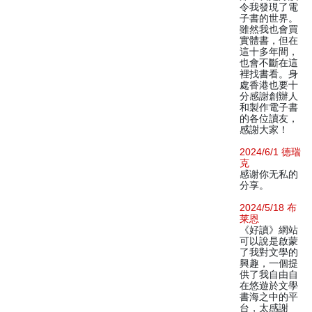
令我發現了電
子書的世界。
雖然我也會買
實體書，但在
這十多年間，
也會不斷在這
裡找書看。身
處香港也要十
分感謝創辦人
和製作電子書
的各位讀友，
感謝大家！
2024/6/1 德瑞
克
感谢你无私的
分享。
2024/5/18 布
莱恩
《好讀》網站
可以說是啟蒙
了我對文學的
興趣，一個提
供了我自由自
在悠遊於文學
書海之中的平
台，太感謝