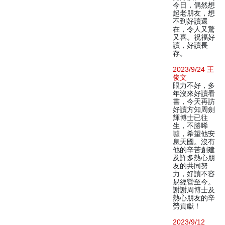
今日，偶然想
起老朋友，想
不到好讀還
在，令人又驚
又喜。祝福好
讀，好讀長
存。
2023/9/24 王
俊文
眼力不好，多
年沒來好讀看
書，今天再訪
好讀方知周劍
輝博士已往
生，不勝唏
噓，希望他安
息天國。沒有
他的辛苦創建
及許多熱心朋
友的共同努
力，好讀不容
易經營至今。
謝謝周博士及
熱心朋友的辛
勞貢獻！
2023/9/12