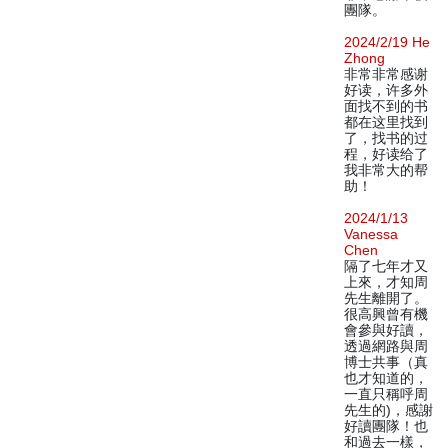
團隊。
2024/2/19 He
Zhong
非常非常感谢
好读，许多外
面找不到的书
都在这里找到
了，找书的过
程，好读给了
我非常大的帮
助！
2024/1/13
Vanessa
Chen
隔了七年才又
上來，才知周
先生離開了。
很高興曾有機
會參與好讀，
透過網路與周
博士共事（真
也才知道的，
一直只稱呼周
先生的)，感謝
好讀團隊！也
和過去一樣，