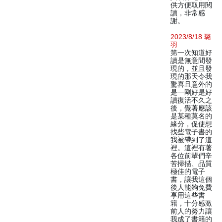
供方便取用閱
讀，非常感
謝。
2023/8/18 璐
羽
第一次知道好
讀是無意間發
現的，並且發
現的那天令我
驚喜且意外的
是—剛好是好
讀復活不久之
後，覺著應該
是某種莫名的
緣分，促使想
找些電子書的
我被帶到了這
裡。這裡有著
各位前輩們辛
苦掃描、品質
極佳的電子
書，讓我這個
後人能夠免費
享用這些書
籍，十分感激
前人的努力讓
我成了書籍的