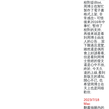
校對提供txt,
周博士也幫忙
製作了電子書
格式上架, 非
常感念~ 可惜
後來2016年中
事忙, 暫停了
校對的支持,
再後來就是看
到周博士由友
人的公告....當
下難過且震驚,
雖然還是偶而
會上好讀看看,
但是看到周博
士曾經的發文
還是心中不捨,
終於, 今天久
違的上線,看到
新版主的通知,
開心不已, 也
希望周博士在
天上也是同樣
歡欣.
2023/7/18
Mac
翻書抽屜內的