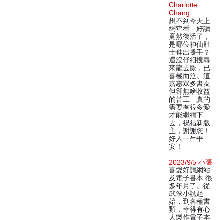
Charlotte
Chang
想不到今天上
網查看，好讀
竟然復活了，
是哪位神仙壯
士伸出援手？
還沒仔細搜尋
來龍去脈，已
喜極而泣。這
嘉惠眾多書友
但卻無啥收益
的苦工，真的
需要有很多愛
才能繼續下
去，祝福新版
主，謝謝您！
好人一生平
安！
2023/9/5 小張
喜愛好讀網站
及電子書本 很
多年月了。從
武俠小說起
始，到各種書
類，幸得有心
人製作電子本