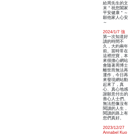
給周先生的文
末＂祝您闔家
平安健康＂～
願他家人心安
～
2024/1/7 強
第一次知道好
讀的時間不
久，大約兩年
前。當時常在
這裡挖寶，本
來很擔心網站
會隨著周博士
離世而無法再
運作，今日再
來發現網站動
起來了，真
心、真心地感
謝願意付出的
善心人士們。
無法想像沒有
閱讀的人生，
閱讀的路上有
您們真好。
2023/12/27
Annabel Kuo