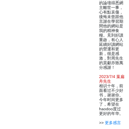
的論壇得悉網
主離世一事，
心有點哀傷，
後悔未曾跟他
言謝在學習期
間他的網站是
我的精神食
糧。見到好讀
重啟，有心人
延續好讀網站
的營運和更
新，很是感
激，對周先生
的貢獻亦致萬
分感謝！
2023/7/4 葉扁
舟先生
相识十年，前
面看过不少好
书，谢谢你。
今年时间更多
了，希望在
haodoo度过
更好的年华。
>>
更多感言