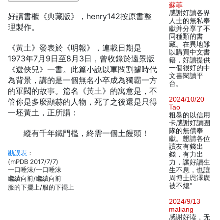
蘇菲
感謝好讀各界
好讀書櫃《典藏版》，henry142按原書整
人士的無私奉
理製作。
獻并分享了不
同種類的書
藏。在異地難
《黃土》發表於《明報》，連載日期是
以購買中文書
1973年7月9日至8月3日，曾收錄於遠景版
籍，好讀提供
一個很好的中
《遊俠兒》一書。此篇小說以軍閥割據時代
文書閱讀平
為背景，講的是一個無名小卒成為獨霸一方
台。
的軍閥的故事。篇名《黃土》的寓意是，不
2024/10/20
管你是多麼顯赫的人物，死了之後還是只得
Tao
一坯黃土，正所謂：
粗暴的以信用
卡感謝好讀團
隊的無償奉
縱有千年鐵門檻，終需一個土饅頭！
獻。懇請各位
讀友有錢出
勘誤表
：
錢，有力出
(mPDB 2017/7/7)
力，讓好讀生
一口唾沬/一口唾沫
生不息，也讓
周博士恩澤廣
繼績向前/繼續向前
被不熄°
服的下擺上/服的下襬上
2024/9/13
maliang
感谢好读，无