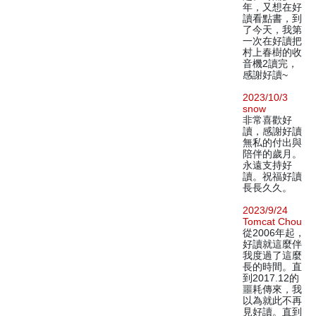
年，又想在好
讀看點書，到
了今天，我第
一次在好讀把
村上春樹的收
音機2讀完，
感謝好讀~
2023/10/3
snow
非常喜歡好
讀，感謝好讀
無私的付出與
陪伴的歲月。
永遠支持好
讀。祝福好讀
長長久久。
2023/9/24
Tomcat Chou
從2006年起，
好讀就這麼伴
我度過了這麼
長的時間。直
到2017.12的
噩耗傳來，我
以為就此不再
見好讀。直到