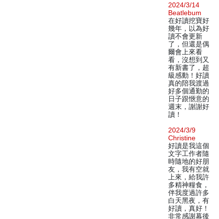
2024/3/14
Beatlebum
在好讀挖寶好
幾年，以為好
讀不會更新
了，但還是偶
爾會上來看
看，沒想到又
有新書了，超
級感動！好讀
真的陪我渡過
好多個通勤的
日子跟愜意的
週末，謝謝好
讀！
2024/3/9
Christine
好讀是我這個
文字工作者隨
時隨地的好朋
友，我有空就
上來，給我許
多精神糧食，
伴我度過許多
白天黑夜，有
好讀，真好！
非常感謝幕後