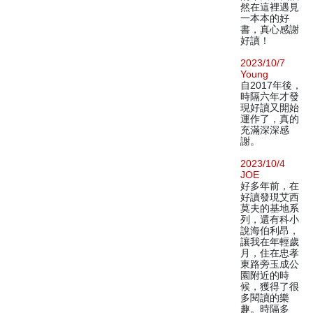
然在這裡遇見
一本本的好
書，真心感謝
好讀！
2023/10/7
Young
自2017年後，
時隔六年才發
現好讀又開始
運作了，真的
充滿深深感
謝。
2023/10/4
JOE
好多年前，在
好讀發現艾西
莫夫的基地系
列，還有科小
說海伯利昂，
讓我在年輕歲
月，住在忠孝
東路旁玉成公
園附近的時
候，獲得了很
多閱讀的樂
趣。時隔多