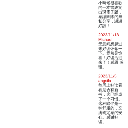
小時候很喜歡
的一本書終於
出現電子版，
感謝團隊的無
私分享，謝謝
好讀！
2023/11/18
Michael
无意间想起过
来好读怀念一
下。竟然是惊
喜！好读活过
来了！感恩 感
谢。
2023/11/5
angsila
每周上好读看
看是否有新
书，这已经成
了一个习惯。
这种陪伴是一
种舒服的，充
满确定感的安
心。感谢好
读。