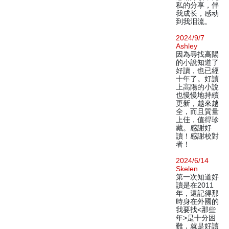
私的分享，伴
我成长，感动
到我泪流。
2024/9/7
Ashley
因為尋找高陽
的小說知道了
好讀，也已經
十年了。好讀
上高陽的小說
也慢慢地持續
更新，越來越
全，而且質量
上佳，值得珍
藏。感謝好
讀！感謝校對
者！
2024/6/14
Skelen
第一次知道好
讀是在2011
年，還記得那
時身在外國的
我要找<那些
年>是十分困
難，就是好讀