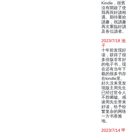
Kindle，很舊
沒有開啟了使
我再與好讀相
遇。期待重拾
讀趣，祝讀趣
再次重臨好讀
及各位讀者。
2023/7/18 池
子
十年前发现好
读，获得了很
多排版非常好
的电子书，现
在还有当年下
载的很多书存
在kindle里。
好久没来竟发
现版主周先生
已经过世令人
不胜唏嘘。感
谢周先生带来
好读，给予纷
繁复杂的网络
一方书香雅
地。
2023/7/14 甲