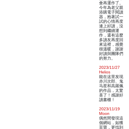
會再運作了。
今年為老父親
添購電子閱讀
器，抱著試一
試的心情再度
連上好讀，沒
想到繼續運
作，還有這麼
多讀友再度回
來這裡，感覺
很溫暖，謝謝
好讀與團隊們
的努力。
2023/11/27
Helios
能在这里发现
赤川次郎、鬼
马星和高羅佩
的作品，太驚
喜了！感謝好
讀書櫃！
2023/11/19
Moon
偶然間發現這
個網站，如獲
至寶，更找到