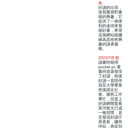
魚
好讀的出現，
使我重措對書
籍的興趣，它
提供了一個便
利的途徑來發
掘好書，希望
這個網站能繼
續為其他有興
趣的讀者服
務。
2023/7/8 歌
讀書時期用
pocket pc 看
書持資源發現
了好讀，然後
好讀一直陪伴
我至大學畢業
然後踏足社
會。雖然工作
事忙，但是上
好讀網閒逛看
黃河散文已成
一種習慣，直
至發現好讀不
再更新，繼而
停站，再從別