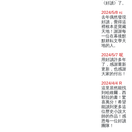
《好讀》了。
2024/5/8 rc
去年偶然發現
好讀，覺得這
裡根本是寶藏
天地！謝謝每
一位在幕後默
默耕耘文學天
地的人。
2024/5/7 呢
用好讀許多年
了，感謝重新
更新，也感謝
大家的付出！
2024/4/4 R
這里居然能找
到哈維爾．西
耶拉的書！驚
喜萬分！希望
能讀到更多這
位歷史小說大
師的作品！感
恩每一位好讀
團隊！