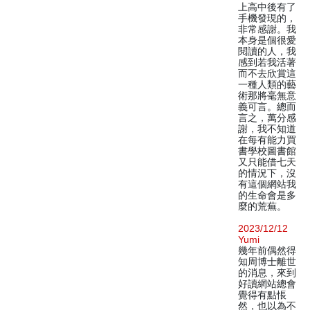
上高中後有了
手機發現的，
非常感謝。我
本身是個很愛
閱讀的人，我
感到若我活著
而不去欣賞這
一種人類的藝
術那將毫無意
義可言。總而
言之，萬分感
謝，我不知道
在每有能力買
書學校圖書館
又只能借七天
的情況下，沒
有這個網站我
的生命會是多
麼的荒蕪。
2023/12/12
Yumi
幾年前偶然得
知周博士離世
的消息，來到
好讀網站總會
覺得有點悵
然，也以為不