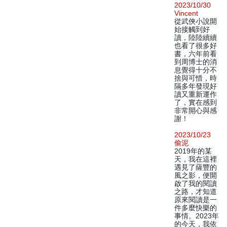
2023/10/30
Vincent
從武俠小說開
始接觸到好
讀，陸陸續續
也看了很多好
書，六年前看
到周博士的消
息覺得十分不
捨與可惜，時
隔多年發現好
讀又重新運作
了，實在感到
非常開心與感
謝！
2023/10/23
偷泥
2019年的某
天，我在這裡
遇見了薩豐的
風之影，便開
啟了我的閱讀
之路，才知道
原來閱讀是一
件多麼快樂的
事情。2023年
的今天，我依