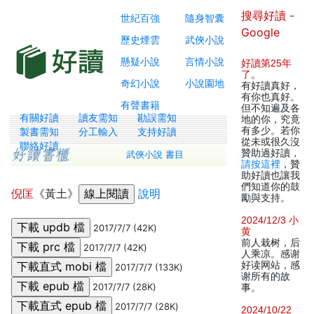
搜尋好讀 -
世紀百強
隨身智囊
Google
歷史煙雲
武俠小說
懸疑小說
言情小說
好讀第25年
了
。
奇幻小說
小說園地
有好讀真好，
有你也真好。
有聲書籍
但不知遍及各
有關好讀
讀友需知
勘誤需知
地的你，究竟
有多少。若你
製書需知
分工輸入
支持好讀
從未或很久沒
聯絡好讀
贊助過好讀，
武俠小說 書目
請按這裡
，贊
助好讀也讓我
們知道你的鼓
倪匡
《黃土》
說明
勵與支持。
2024/12/3 小
2017/7/7 (42K)
黄
前人栽树，后
2017/7/7 (42K)
人乘凉。感谢
好读网站，感
2017/7/7 (133K)
谢所有的故
2017/7/7 (28K)
事。
2017/7/7 (28K)
2024/10/22