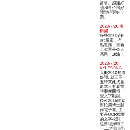
富翁。感謝好
讀和各位讓好
讀變得更好，
讚。
2023/7/26 袁
樹國
好些書都沒有
prc檔案，有
點遺憾！重新
上架還是令人
高興，加油！
2023/7/20
KYLESONG
大概2010知道
好讀, 就三不
五時來此找書,
原本只有看書
時順便回報一
些文字勘誤,
後來2015開始
幫忙周博士製
作電子書, 主
要是OCR檔案
的文字校對,
也曾經掃瞄了
一,二本書進行