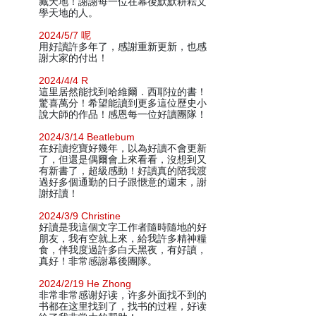
藏天地！謝謝每一位在幕後默默耕耘文
學天地的人。
2024/5/7 呢
用好讀許多年了，感謝重新更新，也感
謝大家的付出！
2024/4/4 R
這里居然能找到哈維爾．西耶拉的書！
驚喜萬分！希望能讀到更多這位歷史小
說大師的作品！感恩每一位好讀團隊！
2024/3/14 Beatlebum
在好讀挖寶好幾年，以為好讀不會更新
了，但還是偶爾會上來看看，沒想到又
有新書了，超級感動！好讀真的陪我渡
過好多個通勤的日子跟愜意的週末，謝
謝好讀！
2024/3/9 Christine
好讀是我這個文字工作者隨時隨地的好
朋友，我有空就上來，給我許多精神糧
食，伴我度過許多白天黑夜，有好讀，
真好！非常感謝幕後團隊。
2024/2/19 He Zhong
非常非常感谢好读，许多外面找不到的
书都在这里找到了，找书的过程，好读