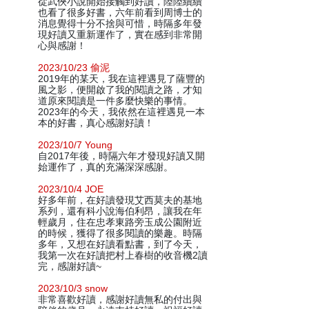
從武俠小說開始接觸到好讀，陸陸續續
也看了很多好書，六年前看到周博士的
消息覺得十分不捨與可惜，時隔多年發
現好讀又重新運作了，實在感到非常開
心與感謝！
2023/10/23 偷泥
2019年的某天，我在這裡遇見了薩豐的
風之影，便開啟了我的閱讀之路，才知
道原來閱讀是一件多麼快樂的事情。
2023年的今天，我依然在這裡遇見一本
本的好書，真心感謝好讀！
2023/10/7 Young
自2017年後，時隔六年才發現好讀又開
始運作了，真的充滿深深感謝。
2023/10/4 JOE
好多年前，在好讀發現艾西莫夫的基地
系列，還有科小說海伯利昂，讓我在年
輕歲月，住在忠孝東路旁玉成公園附近
的時候，獲得了很多閱讀的樂趣。時隔
多年，又想在好讀看點書，到了今天，
我第一次在好讀把村上春樹的收音機2讀
完，感謝好讀~
2023/10/3 snow
非常喜歡好讀，感謝好讀無私的付出與