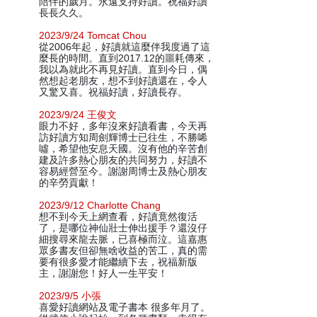
陪伴的歲月。永遠支持好讀。祝福好讀
長長久久。
2023/9/24 Tomcat Chou
從2006年起，好讀就這麼伴我度過了這
麼長的時間。直到2017.12的噩耗傳來，
我以為就此不再見好讀。直到今日，偶
然想起老朋友，想不到好讀還在，令人
又驚又喜。祝福好讀，好讀長存。
2023/9/24 王俊文
眼力不好，多年沒來好讀看書，今天再
訪好讀方知周劍輝博士已往生，不勝唏
噓，希望他安息天國。沒有他的辛苦創
建及許多熱心朋友的共同努力，好讀不
容易經營至今。謝謝周博士及熱心朋友
的辛勞貢獻！
2023/9/12 Charlotte Chang
想不到今天上網查看，好讀竟然復活
了，是哪位神仙壯士伸出援手？還沒仔
細搜尋來龍去脈，已喜極而泣。這嘉惠
眾多書友但卻無啥收益的苦工，真的需
要有很多愛才能繼續下去，祝福新版
主，謝謝您！好人一生平安！
2023/9/5 小張
喜愛好讀網站及電子書本 很多年月了。