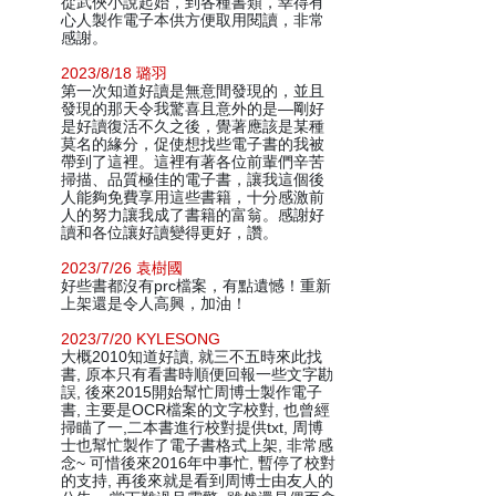
從武俠小說起始，到各種書類，幸得有
心人製作電子本供方便取用閱讀，非常
感謝。
2023/8/18 璐羽
第一次知道好讀是無意間發現的，並且
發現的那天令我驚喜且意外的是—剛好
是好讀復活不久之後，覺著應該是某種
莫名的緣分，促使想找些電子書的我被
帶到了這裡。這裡有著各位前輩們辛苦
掃描、品質極佳的電子書，讓我這個後
人能夠免費享用這些書籍，十分感激前
人的努力讓我成了書籍的富翁。感謝好
讀和各位讓好讀變得更好，讚。
2023/7/26 袁樹國
好些書都沒有prc檔案，有點遺憾！重新
上架還是令人高興，加油！
2023/7/20 KYLESONG
大概2010知道好讀, 就三不五時來此找
書, 原本只有看書時順便回報一些文字勘
誤, 後來2015開始幫忙周博士製作電子
書, 主要是OCR檔案的文字校對, 也曾經
掃瞄了一,二本書進行校對提供txt, 周博
士也幫忙製作了電子書格式上架, 非常感
念~ 可惜後來2016年中事忙, 暫停了校對
的支持, 再後來就是看到周博士由友人的