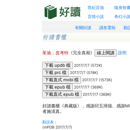
世紀百強
隨身智
言情小說
奇幻小
有關好讀
讀友需知
勘
茱迪．皮考特
《完全真相》
說明
2017/7/7 (572K)
2017/7/7 (574K)
2017/7/7 (1573K)
2017/7/7 (369K)
2017/7/7 (369K)
好讀書櫃《典藏版》，感謝邱五掃描。感謝Min
者施清真。
勘誤表
：
(mPDB 2017/7/7)