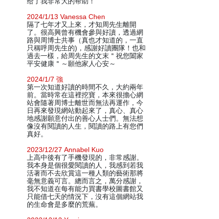
给了我非常大的帮助！
2024/1/13 Vanessa Chen
隔了七年才又上來，才知周先生離開
了。很高興曾有機會參與好讀，透過網
路與周博士共事（真也才知道的，一直
只稱呼周先生的)，感謝好讀團隊！也和
過去一樣，給周先生的文末＂祝您闔家
平安健康＂～願他家人心安～
2024/1/7 強
第一次知道好讀的時間不久，大約兩年
前。當時常在這裡挖寶，本來很擔心網
站會隨著周博士離世而無法再運作，今
日再來發現網站動起來了，真心、真心
地感謝願意付出的善心人士們。無法想
像沒有閱讀的人生，閱讀的路上有您們
真好。
2023/12/27 Annabel Kuo
上高中後有了手機發現的，非常感謝。
我本身是個很愛閱讀的人，我感到若我
活著而不去欣賞這一種人類的藝術那將
毫無意義可言。總而言之，萬分感謝，
我不知道在每有能力買書學校圖書館又
只能借七天的情況下，沒有這個網站我
的生命會是多麼的荒蕪。