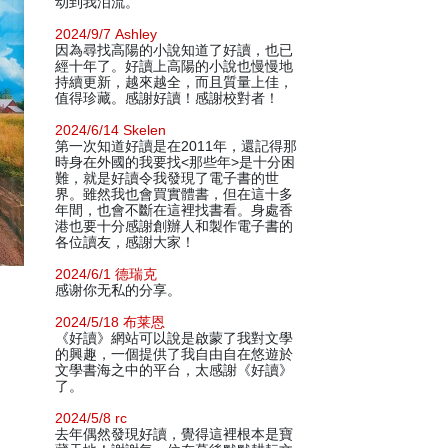
动到我泪流。
2024/9/7 Ashley
因為尋找高陽的小說知道了好讀，也已
經十年了。好讀上高陽的小說也慢慢地
持續更新，越來越全，而且質量上佳，
值得珍藏。感謝好讀！感謝校對者！
2024/6/14 Skelen
第一次知道好讀是在2011年，還記得那
時身在外國的我要找<那些年>是十分困
難，就是好讀令我發現了電子書的世
界。雖然我也會買實體書，但在這十多
年間，也會不斷在這裡找書看。身處香
港也要十分感謝創辦人和製作電子書的
各位讀友，感謝大家！
2024/6/1 德瑞克
感谢你无私的分享。
2024/5/18 布莱恩
《好讀》網站可以說是啟蒙了我對文學
的興趣，一個提供了我自由自在悠遊於
文學書海之中的平台，太感謝《好讀》
了。
2024/5/8 rc
去年偶然發現好讀，覺得這裡根本是寶