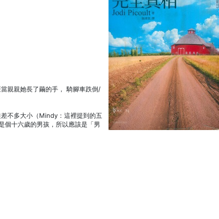
當親親她長了繭的手， 騎腳車跌倒/
差不多大小（Mindy：這裡提到的五
是個十六歲的男孩，所以應該是「男