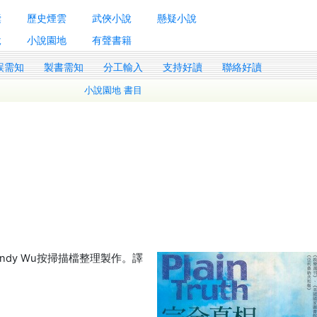
囊
歷史煙雲
武俠小說
懸疑小說
說
小說園地
有聲書籍
誤需知
製書需知
分工輸入
支持好讀
聯絡好讀
小說園地 書目
dy Wu按掃描檔整理製作。譯