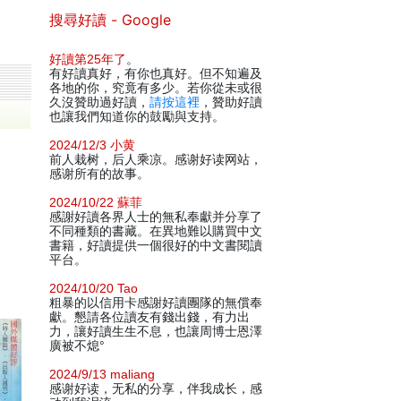
搜尋好讀 - Google
好讀第25年了
。
有好讀真好，有你也真好。但不知遍及
各地的你，究竟有多少。若你從未或很
久沒贊助過好讀，
請按這裡
，贊助好讀
也讓我們知道你的鼓勵與支持。
2024/12/3 小黄
前人栽树，后人乘凉。感谢好读网站，
感谢所有的故事。
2024/10/22 蘇菲
感謝好讀各界人士的無私奉獻并分享了
不同種類的書藏。在異地難以購買中文
書籍，好讀提供一個很好的中文書閱讀
平台。
2024/10/20 Tao
粗暴的以信用卡感謝好讀團隊的無償奉
獻。懇請各位讀友有錢出錢，有力出
力，讓好讀生生不息，也讓周博士恩澤
廣被不熄°
2024/9/13 maliang
感谢好读，无私的分享，伴我成长，感