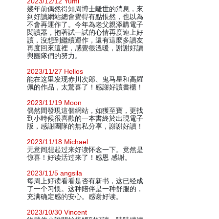
2023/12/12 Yumi
幾年前偶然得知周博士離世的消息，來
到好讀網站總會覺得有點悵然，也以為
不會再運作了。今年為老父親添購電子
閱讀器，抱著試一試的心情再度連上好
讀，沒想到繼續運作，還有這麼多讀友
再度回來這裡，感覺很溫暖，謝謝好讀
與團隊們的努力。
2023/11/27 Helios
能在这里发现赤川次郎、鬼马星和高羅
佩的作品，太驚喜了！感謝好讀書櫃！
2023/11/19 Moon
偶然間發現這個網站，如獲至寶，更找
到小時候很喜歡的一本書終於出現電子
版，感謝團隊的無私分享，謝謝好讀！
2023/11/18 Michael
无意间想起过来好读怀念一下。竟然是
惊喜！好读活过来了！感恩 感谢。
2023/11/5 angsila
每周上好读看看是否有新书，这已经成
了一个习惯。这种陪伴是一种舒服的，
充满确定感的安心。感谢好读。
2023/10/30 Vincent