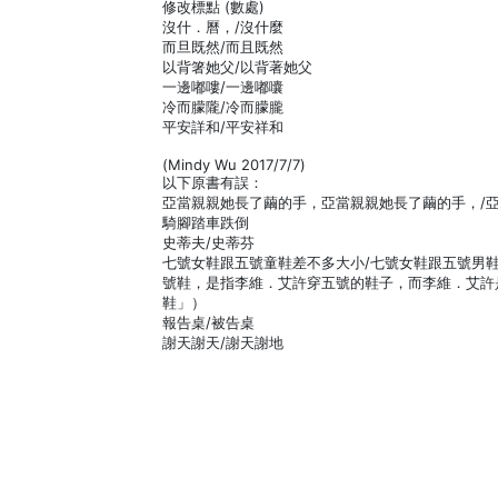
修改標點 (數處)
沒什．曆，/沒什麼
而旦既然/而且既然
以背箸她父/以背著她父
一邊嘟嘍/一邊嘟囔
冷而朦隴/冷而朦朧
平安詳和/平安祥和
(Mindy Wu 2017/7/7)
以下原書有誤：
亞當親親她長了繭的手，亞當親親她長了繭的手，/亞
騎腳踏車跌倒
史蒂夫/史蒂芬
七號女鞋跟五號童鞋差不多大小/七號女鞋跟五號男鞋
號鞋，是指李維．艾許穿五號的鞋子，而李維．艾許
鞋」）
報告桌/被告桌
謝天謝天/謝天謝地