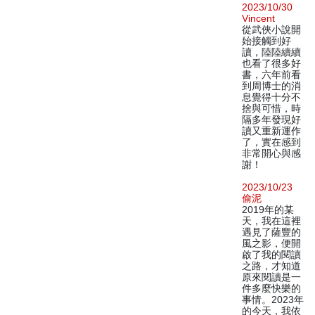
2023/10/30
Vincent
從武俠小說開
始接觸到好
讀，陸陸續續
也看了很多好
書，六年前看
到周博士的消
息覺得十分不
捨與可惜，時
隔多年發現好
讀又重新運作
了，實在感到
非常開心與感
謝！
2023/10/23
偷泥
2019年的某
天，我在這裡
遇見了薩豐的
風之影，便開
啟了我的閱讀
之路，才知道
原來閱讀是一
件多麼快樂的
事情。2023年
的今天，我依