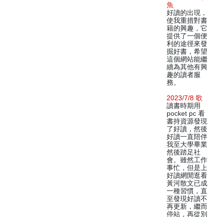
魚
好讀的出現，
使我重措對書
籍的興趣，它
提供了一個便
利的途徑來發
掘好書，希望
這個網站能繼
續為其他有興
趣的讀者服
務。
2023/7/8 歌
讀書時期用
pocket pc 看
書持資源發現
了好讀，然後
好讀一直陪伴
我至大學畢業
然後踏足社
會。雖然工作
事忙，但是上
好讀網閒逛看
黃河散文已成
一種習慣，直
至發現好讀不
再更新，繼而
停站，再從別