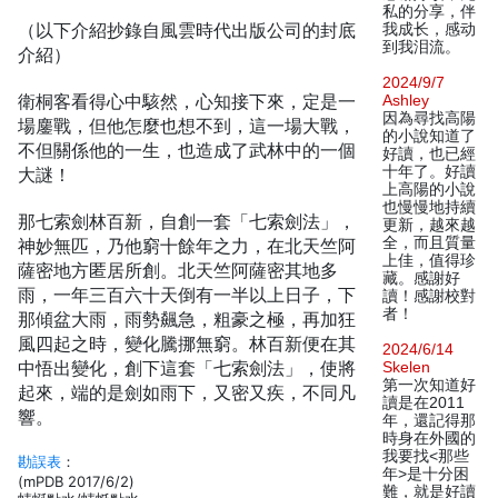
私的分享，伴
（以下介紹抄錄自風雲時代出版公司的封底
我成长，感动
到我泪流。
介紹）
2024/9/7
衛桐客看得心中駭然，心知接下來，定是一
Ashley
因為尋找高陽
場鏖戰，但他怎麼也想不到，這一場大戰，
的小說知道了
不但關係他的一生，也造成了武林中的一個
好讀，也已經
十年了。好讀
大謎！
上高陽的小說
也慢慢地持續
那七索劍林百新，自創一套「七索劍法」，
更新，越來越
全，而且質量
神妙無匹，乃他窮十餘年之力，在北天竺阿
上佳，值得珍
薩密地方匿居所創。北天竺阿薩密其地多
藏。感謝好
雨，一年三百六十天倒有一半以上日子，下
讀！感謝校對
者！
那傾盆大雨，雨勢飆急，粗豪之極，再加狂
風四起之時，變化騰挪無窮。林百新便在其
2024/6/14
中悟出變化，創下這套「七索劍法」，使將
Skelen
第一次知道好
起來，端的是劍如雨下，又密又疾，不同凡
讀是在2011
響。
年，還記得那
時身在外國的
我要找<那些
勘誤表
：
年>是十分困
(mPDB 2017/6/2)
難，就是好讀