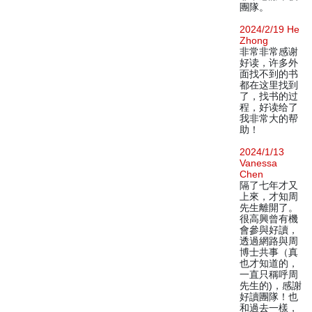
團隊。
2024/2/19 He
Zhong
非常非常感谢
好读，许多外
面找不到的书
都在这里找到
了，找书的过
程，好读给了
我非常大的帮
助！
2024/1/13
Vanessa
Chen
隔了七年才又
上來，才知周
先生離開了。
很高興曾有機
會參與好讀，
透過網路與周
博士共事（真
也才知道的，
一直只稱呼周
先生的)，感謝
好讀團隊！也
和過去一樣，