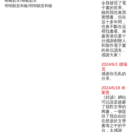
蜻蜒點水/蜻蜓點水
令我發現了電
明明顯意和楊/明明願意和楊
子書的世界。
雖然我也會買
實體書，但在
這十多年間，
也會不斷在這
裡找書看。身
處香港也要十
分感謝創辦人
和製作電子書
的各位讀友，
感謝大家！
2024/6/1 德瑞
克
感谢你无私的
分享。
2024/5/18 布
莱恩
《好讀》網站
可以說是啟蒙
了我對文學的
興趣，一個提
供了我自由自
在悠遊於文學
書海之中的平
台，太感謝