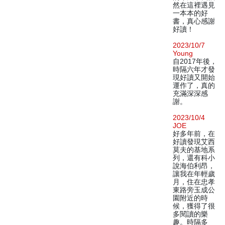
然在這裡遇見
一本本的好
書，真心感謝
好讀！
2023/10/7
Young
自2017年後，
時隔六年才發
現好讀又開始
運作了，真的
充滿深深感
謝。
2023/10/4
JOE
好多年前，在
好讀發現艾西
莫夫的基地系
列，還有科小
說海伯利昂，
讓我在年輕歲
月，住在忠孝
東路旁玉成公
園附近的時
候，獲得了很
多閱讀的樂
趣。時隔多