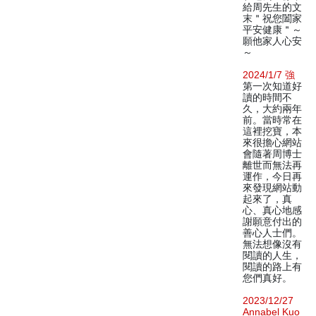
給周先生的文
末＂祝您闔家
平安健康＂～
願他家人心安
～
2024/1/7 強
第一次知道好
讀的時間不
久，大約兩年
前。當時常在
這裡挖寶，本
來很擔心網站
會隨著周博士
離世而無法再
運作，今日再
來發現網站動
起來了，真
心、真心地感
謝願意付出的
善心人士們。
無法想像沒有
閱讀的人生，
閱讀的路上有
您們真好。
2023/12/27
Annabel Kuo