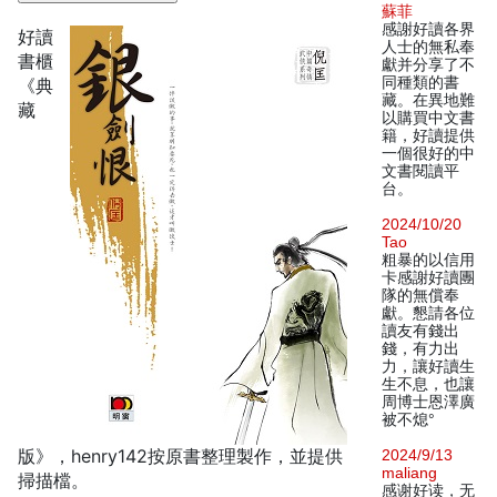
蘇菲
感謝好讀各界
好讀
人士的無私奉
書櫃
獻并分享了不
同種類的書
《典
藏。在異地難
藏
以購買中文書
籍，好讀提供
一個很好的中
文書閱讀平
台。
2024/10/20
Tao
粗暴的以信用
卡感謝好讀團
隊的無償奉
獻。懇請各位
讀友有錢出
錢，有力出
力，讓好讀生
生不息，也讓
周博士恩澤廣
被不熄°
版》，henry142按原書整理製作，並提供
2024/9/13
maliang
掃描檔。
感谢好读，无