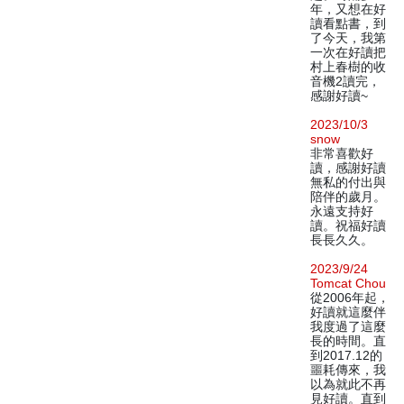
年，又想在好
讀看點書，到
了今天，我第
一次在好讀把
村上春樹的收
音機2讀完，
感謝好讀~
2023/10/3
snow
非常喜歡好
讀，感謝好讀
無私的付出與
陪伴的歲月。
永遠支持好
讀。祝福好讀
長長久久。
2023/9/24
Tomcat Chou
從2006年起，
好讀就這麼伴
我度過了這麼
長的時間。直
到2017.12的
噩耗傳來，我
以為就此不再
見好讀。直到