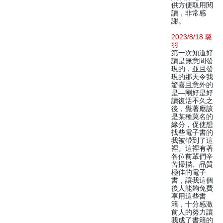
供方便取用閱
讀，非常感
謝。
2023/8/18 璐
羽
第一次知道好
讀是無意間發
現的，並且發
現的那天令我
驚喜且意外的
是—剛好是好
讀復活不久之
後，覺著應該
是某種莫名的
緣分，促使想
找些電子書的
我被帶到了這
裡。這裡有著
各位前輩們辛
苦掃描、品質
極佳的電子
書，讓我這個
後人能夠免費
享用這些書
籍，十分感激
前人的努力讓
我成了書籍的