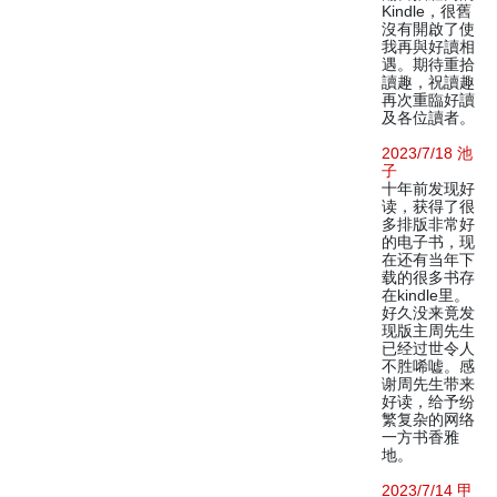
Kindle，很舊
沒有開啟了使
我再與好讀相
遇。期待重拾
讀趣，祝讀趣
再次重臨好讀
及各位讀者。
2023/7/18 池
子
十年前发现好
读，获得了很
多排版非常好
的电子书，现
在还有当年下
载的很多书存
在kindle里。
好久没来竟发
现版主周先生
已经过世令人
不胜唏嘘。感
谢周先生带来
好读，给予纷
繁复杂的网络
一方书香雅
地。
2023/7/14 甲