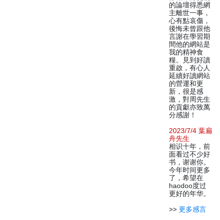
的論壇得悉網
主離世一事，
心有點哀傷，
後悔未曾跟他
言謝在學習期
間他的網站是
我的精神食
糧。見到好讀
重啟，有心人
延續好讀網站
的營運和更
新，很是感
激，對周先生
的貢獻亦致萬
分感謝！
2023/7/4 葉扁
舟先生
相识十年，前
面看过不少好
书，谢谢你。
今年时间更多
了，希望在
haodoo度过
更好的年华。
>>
更多感言