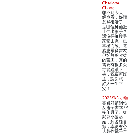
Charlotte
Chang
想不到今天上
網查看，好讀
竟然復活了，
是哪位神仙壯
士伸出援手？
還沒仔細搜尋
來龍去脈，已
喜極而泣。這
嘉惠眾多書友
但卻無啥收益
的苦工，真的
需要有很多愛
才能繼續下
去，祝福新版
主，謝謝您！
好人一生平
安！
2023/9/5 小張
喜愛好讀網站
及電子書本 很
多年月了。從
武俠小說起
始，到各種書
類，幸得有心
人製作電子本