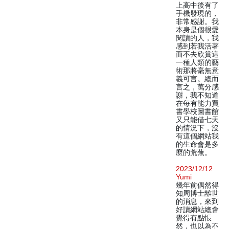
上高中後有了
手機發現的，
非常感謝。我
本身是個很愛
閱讀的人，我
感到若我活著
而不去欣賞這
一種人類的藝
術那將毫無意
義可言。總而
言之，萬分感
謝，我不知道
在每有能力買
書學校圖書館
又只能借七天
的情況下，沒
有這個網站我
的生命會是多
麼的荒蕪。
2023/12/12
Yumi
幾年前偶然得
知周博士離世
的消息，來到
好讀網站總會
覺得有點悵
然，也以為不