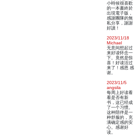
小時候很喜歡
的一本書終於
出現電子版，
感謝團隊的無
私分享，謝謝
好讀！
2023/11/18
Michael
无意间想起过
来好读怀念一
下。竟然是惊
喜！好读活过
来了！感恩 感
谢。
2023/11/5
angsila
每周上好读看
看是否有新
书，这已经成
了一个习惯。
这种陪伴是一
种舒服的，充
满确定感的安
心。感谢好
读。