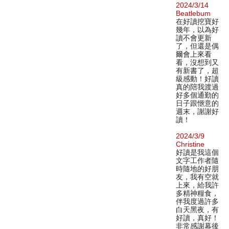
2024/3/14
Beatlebum
在好讀挖寶好
幾年，以為好
讀不會更新
了，但還是偶
爾會上來看
看，沒想到又
有新書了，超
級感動！好讀
真的陪我渡過
好多個通勤的
日子跟愜意的
週末，謝謝好
讀！
2024/3/9
Christine
好讀是我這個
文字工作者隨
時隨地的好朋
友，我有空就
上來，給我許
多精神糧食，
伴我度過許多
白天黑夜，有
好讀，真好！
非常感謝幕後