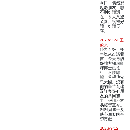
今日，偶然想
起老朋友，想
不到好讀還
在，令人又驚
又喜。祝福好
讀，好讀長
存。
2023/9/24 王
俊文
眼力不好，多
年沒來好讀看
書，今天再訪
好讀方知周劍
輝博士已往
生，不勝唏
噓，希望他安
息天國。沒有
他的辛苦創建
及許多熱心朋
友的共同努
力，好讀不容
易經營至今。
謝謝周博士及
熱心朋友的辛
勞貢獻！
2023/9/12