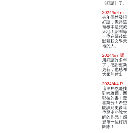
《好讀》了。
2024/5/8 rc
去年偶然發現
好讀，覺得這
裡根本是寶藏
天地！謝謝每
一位在幕後默
默耕耘文學天
地的人。
2024/5/7 呢
用好讀許多年
了，感謝重新
更新，也感謝
大家的付出！
2024/4/4 R
這里居然能找
到哈維爾．西
耶拉的書！驚
喜萬分！希望
能讀到更多這
位歷史小說大
師的作品！感
恩每一位好讀
團隊！