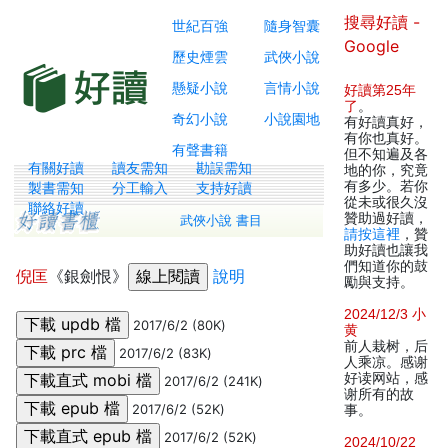
搜尋好讀 -
世紀百強
隨身智囊
Google
歷史煙雲
武俠小說
懸疑小說
言情小說
好讀第25年
了
。
奇幻小說
小說園地
有好讀真好，
有你也真好。
有聲書籍
但不知遍及各
有關好讀
讀友需知
勘誤需知
地的你，究竟
有多少。若你
製書需知
分工輸入
支持好讀
從未或很久沒
聯絡好讀
贊助過好讀，
武俠小說 書目
請按這裡
，贊
助好讀也讓我
們知道你的鼓
倪匡
《銀劍恨》
說明
勵與支持。
2024/12/3 小
2017/6/2 (80K)
黄
前人栽树，后
2017/6/2 (83K)
人乘凉。感谢
好读网站，感
2017/6/2 (241K)
谢所有的故
2017/6/2 (52K)
事。
2017/6/2 (52K)
2024/10/22