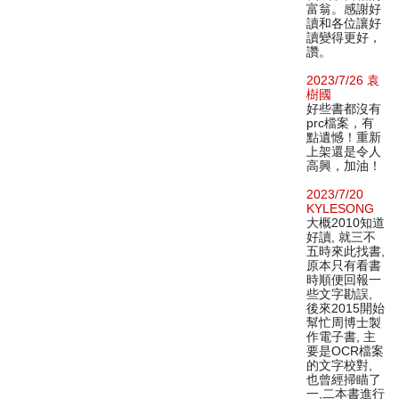
富翁。感謝好
讀和各位讓好
讀變得更好，
讚。
2023/7/26 袁
樹國
好些書都沒有
prc檔案，有
點遺憾！重新
上架還是令人
高興，加油！
2023/7/20
KYLESONG
大概2010知道
好讀, 就三不
五時來此找書,
原本只有看書
時順便回報一
些文字勘誤,
後來2015開始
幫忙周博士製
作電子書, 主
要是OCR檔案
的文字校對,
也曾經掃瞄了
一,二本書進行