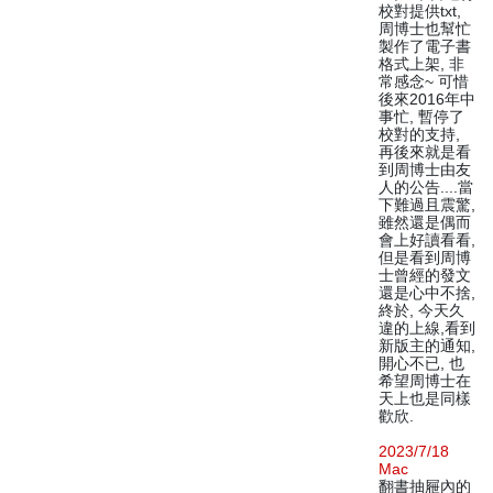
校對提供txt,
周博士也幫忙
製作了電子書
格式上架, 非
常感念~ 可惜
後來2016年中
事忙, 暫停了
校對的支持,
再後來就是看
到周博士由友
人的公告....當
下難過且震驚,
雖然還是偶而
會上好讀看看,
但是看到周博
士曾經的發文
還是心中不捨,
終於, 今天久
違的上線,看到
新版主的通知,
開心不已, 也
希望周博士在
天上也是同樣
歡欣.
2023/7/18
Mac
翻書抽屜內的