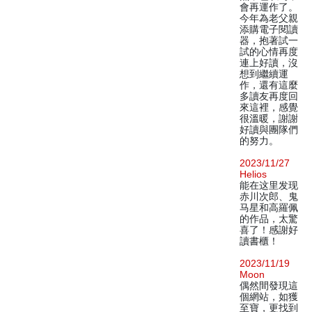
會再運作了。
今年為老父親
添購電子閱讀
器，抱著試一
試的心情再度
連上好讀，沒
想到繼續運
作，還有這麼
多讀友再度回
來這裡，感覺
很溫暖，謝謝
好讀與團隊們
的努力。
2023/11/27
Helios
能在这里发现
赤川次郎、鬼
马星和高羅佩
的作品，太驚
喜了！感謝好
讀書櫃！
2023/11/19
Moon
偶然間發現這
個網站，如獲
至寶，更找到