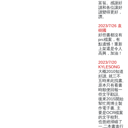
富翁。感謝好
讀和各位讓好
讀變得更好，
讚。
2023/7/26 袁
樹國
好些書都沒有
prc檔案，有
點遺憾！重新
上架還是令人
高興，加油！
2023/7/20
KYLESONG
大概2010知道
好讀, 就三不
五時來此找書,
原本只有看書
時順便回報一
些文字勘誤,
後來2015開始
幫忙周博士製
作電子書, 主
要是OCR檔案
的文字校對,
也曾經掃瞄了
一,二本書進行