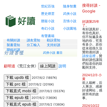
搜尋好讀 -
世紀百強
隨身智囊
Google
歷史煙雲
武俠小說
懸疑小說
言情小說
好讀第25年
了
。
奇幻小說
小說園地
有好讀真好，
有你也真好。
有聲書籍
但不知遍及各
有關好讀
讀友需知
勘誤需知
地的你，究竟
有多少。若你
製書需知
分工輸入
支持好讀
從未或很久沒
聯絡好讀
贊助過好讀，
武俠小說 書目
請按這裡
，贊
助好讀也讓我
們知道你的鼓
顧明道
《荒江女俠》
說明
勵與支持。
2024/12/3 小
2017/6/2 (1897K)
黄
前人栽树，后
2017/6/2 (2016K)
人乘凉。感谢
好读网站，感
2017/6/2 (5537K)
谢所有的故
2017/6/2 (1360K)
事。
2017/6/2 (1360K)
2024/10/22