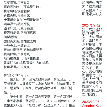
皇室貴冑/皇室貴胄
給周先生的文
末＂祝您闔家
原處裡許時，/原處里許時，
平安健康＂～
快意馳聘/快意馳騁
願他家人心安
再接再勵/再接再厲
～
十兩銀綻揣在/十兩銀錠揣在
鑌鐵禪仗/鑌鐵禪杖
2024/1/7 強
跟著吁請。/跟著籲請。
第一次知道好
得滿麵疙瘩/得滿面疙瘩
讀的時間不
須髯/鬚髯
久，大約兩年
前。當時常在
盡如黨太尉/盡如党太尉
這裡挖寶，本
一坯香土/一坏香土
來很擔心網站
絕無絲豪疑意/絕無絲毫疑意
會隨著周博士
屍居餘氣/尸居餘氣
離世而無法再
地向後撒退，/地向後撤退，
運作，今日再
盡是鬥大的槍花/盡是斗大的槍花
來發現網站動
松風谡谡/松風颯颯
起來了，真
心、真心地感
(邱應琦 2017/6/2)
謝願意付出的
善心人士們。
第九回、第十回內文些許更動：第九回至「……
無法想像沒有
互相策應，大破韓家莊，為地方除害。劍光血雨，又
閱讀的人生，
有一場鏖戰。」結束。餘後內容移至第十回前「開
閱讀的路上有
始」。
您們真好。
第十七回、第十八回內容更動：第十八回開段
（李天豪察看山勢險惡，……）至（……劍秋聽了，不
2023/12/27
覺拍桌大叫道：「是啦，那一定是玉琴了。」）接至
Annabel Kuo