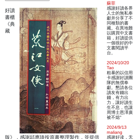
蘇菲
感謝好讀各界
好讀
人士的無私奉
書櫃
獻并分享了不
同種類的書
《典
藏。在異地難
藏
以購買中文書
籍，好讀提供
一個很好的中
文書閱讀平
台。
2024/10/20
Tao
粗暴的以信用
卡感謝好讀團
隊的無償奉
獻。懇請各位
讀友有錢出
錢，有力出
力，讓好讀生
生不息，也讓
周博士恩澤廣
被不熄°
2024/9/13
maliang
版》，感謝邱應琦按原書整理製作，並提供
感谢好读，无