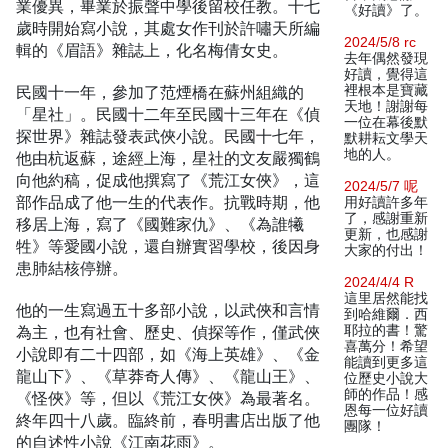
業優異，畢業於振聲中學後留校任教。十七
《好讀》了。
歲時開始寫小說，其處女作刊於許嘯天所編
2024/5/8 rc
輯的《眉語》雜誌上，化名梅倩女史。
去年偶然發現
好讀，覺得這
民國十一年，參加了范煙橋在蘇州組織的
裡根本是寶藏
天地！謝謝每
「星社」。民國十二年至民國十三年在《偵
一位在幕後默
探世界》雜誌發表武俠小說。民國十七年，
默耕耘文學天
地的人。
他由杭返蘇，途經上海，星社的文友嚴獨鶴
向他約稿，促成他撰寫了《荒江女俠》，這
2024/5/7 呢
部作品成了他一生的代表作。抗戰時期，他
用好讀許多年
了，感謝重新
移居上海，寫了《國難家仇》、《為誰犧
更新，也感謝
牲》等愛國小說，還自辦實習學校，後因身
大家的付出！
患肺結核停辦。
2024/4/4 R
這里居然能找
他的一生寫過五十多部小說，以武俠和言情
到哈維爾．西
為主，也有社會、歷史、偵探等作，僅武俠
耶拉的書！驚
喜萬分！希望
小說即有二十四部，如《海上英雄》、《金
能讀到更多這
龍山下》、《草莽奇人傳》、《龍山王》、
位歷史小說大
師的作品！感
《怪俠》等，但以《荒江女俠》為最著名。
恩每一位好讀
終年四十八歲。臨終前，春明書店出版了他
團隊！
的自述性小說《江南花雨》。