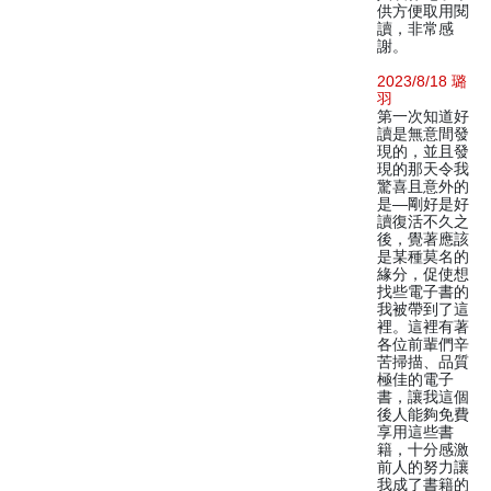
供方便取用閱
讀，非常感
謝。
2023/8/18 璐
羽
第一次知道好
讀是無意間發
現的，並且發
現的那天令我
驚喜且意外的
是—剛好是好
讀復活不久之
後，覺著應該
是某種莫名的
緣分，促使想
找些電子書的
我被帶到了這
裡。這裡有著
各位前輩們辛
苦掃描、品質
極佳的電子
書，讓我這個
後人能夠免費
享用這些書
籍，十分感激
前人的努力讓
我成了書籍的