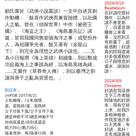
2024/3/14
Beatlebum
顧氏嘗於《武俠小說叢談》一文中自述其創
在好讀挖寶好
作動機：「餘喜作武俠而兼冒險體，以壯國
幾年，以為好
讀不會更新
人之氣。曾在《偵探世界》中作《祕密王
了，但還是偶
國》、《海盜之王》、《海島鏖兵記》諸
爾會上來看
篇，皆寫我國同胞冒險海洋之事；或堅拒外
看，沒想到又
有新書了，超
人，為祖國爭光者。餘又著有《金龍山
級感動！好讀
下》，則完全為理想之武俠小說也。……又
真的陪我渡過
好多個通勤的
為小日報撰《海上英雄》初續集，則以鄭成
日子跟愜意的
功起義海上之事蹟為經，以海島英雄為緯。
週末，謝謝好
……又嘗作《草莽奇人傳》，則以臺灣之割
讀！
讓與庚子之亂為背景也。」
2024/3/9
Christine
勘誤表
：
好讀是我這個
(mPDB 2017/6/2)
文字工作者隨
士私概嘆。/士私慨嘆。
時隨地的好朋
友，我有空就
盛。篕既經/盛。蓋既經
上來，給我許
父子甘敗下風/父子甘拜下風
多精神糧食，
總是神密不可/總是神祕不可
伴我度過許多
你倒底還是/你到底還是
白天黑夜，有
戳力同心/戮力同心
好讀，真好！
隨著僕倒，再/隨著仆倒，再
非常感謝幕後