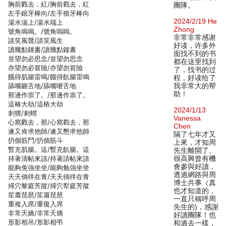
胸前戮去，紅/胸前戳去，紅
團隊。
左手鋃牙棒向/左手狼牙棒向
2024/2/19 He
湯水湍上/湯水端上
Zhong
號角鳴鳴。/號角嗚嗚。
非常非常感谢
談笑風聲/談笑風生
好读，许多外
讀幾點鍾書/讀幾點鐘書
面找不到的书
並望勿必思念/並望勿思念
都在这里找到
亦望勿必冒險/亦望勿冒險
了，找书的过
餓得肌腸雷鳴/餓得飢腸雷鳴
程，好读给了
舔嘴砸舌地/舔嘴咂舌地
我非常大的帮
助！
那邊作崇了。/那邊作祟了。
這椿大劫/這樁大劫
2024/1/13
刺猥/刺蝟
Vanessa
心窩戮去，那/心窩戳去，那
Chen
遂又肯求他師/遂又懇求他師
隔了七年才又
扔個筋鬥/扔個筋斗
上來，才知周
暫充肌腸。這/暫充飢腸。這
先生離開了。
持著清帖來請/持著請帖來請
很高興曾有機
會參與好讀，
能夠免強坐坐/能夠勉強坐坐
透過網路與周
天天倘徉在青/天天徜徉在青
博士共事（真
掃穴黎庭芳蹤/掃穴犁庭芳蹤
也才知道的，
笙蕭琵琶/笙簫琵琶
一直只稱呼周
重複入席/重復入席
先生的)，感謝
非常夭嬌/非常夭矯
好讀團隊！也
形影相吊/形影相弔
和過去一樣，