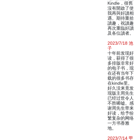
Kindle，很舊
沒有開啟了使
我再與好讀相
遇。期待重拾
讀趣，祝讀趣
再次重臨好讀
及各位讀者。
2023/7/18 池
子
十年前发现好
读，获得了很
多排版非常好
的电子书，现
在还有当年下
载的很多书存
在kindle里。
好久没来竟发
现版主周先生
已经过世令人
不胜唏嘘。感
谢周先生带来
好读，给予纷
繁复杂的网络
一方书香雅
地。
2023/7/14 甲