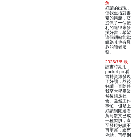
魚
好讀的出現，
使我重措對書
籍的興趣，它
提供了一個便
利的途徑來發
掘好書，希望
這個網站能繼
續為其他有興
趣的讀者服
務。
2023/7/8 歌
讀書時期用
pocket pc 看
書持資源發現
了好讀，然後
好讀一直陪伴
我至大學畢業
然後踏足社
會。雖然工作
事忙，但是上
好讀網閒逛看
黃河散文已成
一種習慣，直
至發現好讀不
再更新，繼而
停站，再從別