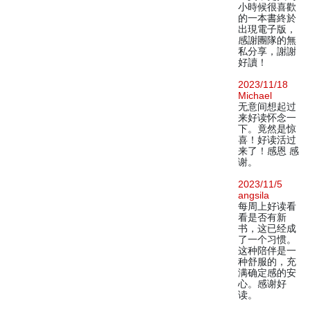
小時候很喜歡
的一本書終於
出現電子版，
感謝團隊的無
私分享，謝謝
好讀！
2023/11/18
Michael
无意间想起过
来好读怀念一
下。竟然是惊
喜！好读活过
来了！感恩 感
谢。
2023/11/5
angsila
每周上好读看
看是否有新
书，这已经成
了一个习惯。
这种陪伴是一
种舒服的，充
满确定感的安
心。感谢好
读。