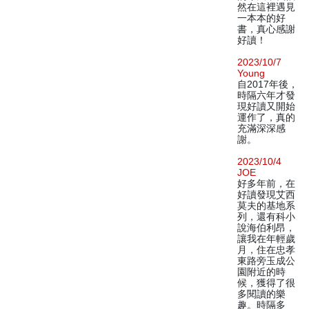
然在這裡遇見
一本本的好
書，真心感謝
好讀！
2023/10/7
Young
自2017年後，
時隔六年才發
現好讀又開始
運作了，真的
充滿深深感
謝。
2023/10/4
JOE
好多年前，在
好讀發現艾西
莫夫的基地系
列，還有科小
說海伯利昂，
讓我在年輕歲
月，住在忠孝
東路旁玉成公
園附近的時
候，獲得了很
多閱讀的樂
趣。時隔多