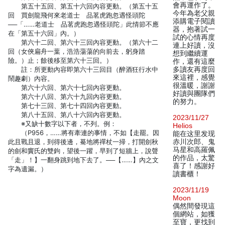
會再運作了。
第五十五回、第五十六回內容更動。（第五十五
今年為老父親
回 買劍龍飛何來老道士 品茗虎跑忽遇怪頭陀
添購電子閱讀
──「……老道士 品茗虎跑忽遇怪頭陀」此情節不應
器，抱著試一
在「第五十六回」內。）
試的心情再度
第六十二回、第六十三回內容更動。（第六十二
連上好讀，沒
回（女俠扁舟一葉，浩浩蕩蕩的向前去，躬身踏
想到繼續運
險。）止；餘後移至第六十三回。）
作，還有這麼
註：所更動內容即第六十三回目（醉酒狂行水中
多讀友再度回
來這裡，感覺
鬧趣劇）內容。
很溫暖，謝謝
第六十六回、第六十七回內容更動。
好讀與團隊們
第六十八回、第六十九回內容更動。
的努力。
第七十三回、第七十四回內容更動。
第八十五回、第八十六回內容更動。
2023/11/27
※又缺十數字以下者，不列。例：
Helios
（P956，……將有牽連的事情，不如【走罷。因
能在这里发现
此且戰且退，到得後邊，驀地將禪杖一掃，打開劍秋
赤川次郎、鬼
马星和高羅佩
的劍和竇氏的雙鉤，望後一躍，早到了短牆上，說聲
的作品，太驚
「走」！】一翻身跳到地下去了。──【……】內之文
喜了！感謝好
字為遺漏。）
讀書櫃！
2023/11/19
Moon
偶然間發現這
個網站，如獲
至寶，更找到