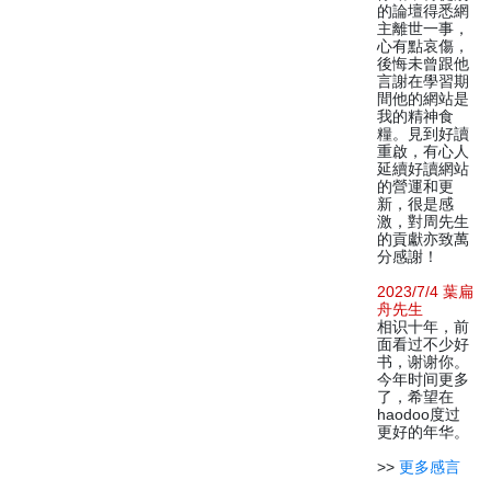
的論壇得悉網
主離世一事，
心有點哀傷，
後悔未曾跟他
言謝在學習期
間他的網站是
我的精神食
糧。見到好讀
重啟，有心人
延續好讀網站
的營運和更
新，很是感
激，對周先生
的貢獻亦致萬
分感謝！
2023/7/4 葉扁
舟先生
相识十年，前
面看过不少好
书，谢谢你。
今年时间更多
了，希望在
haodoo度过
更好的年华。
>>
更多感言