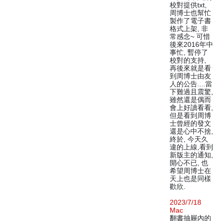
校對提供txt,
周博士也幫忙
製作了電子書
格式上架, 非
常感念~ 可惜
後來2016年中
事忙, 暫停了
校對的支持,
再後來就是看
到周博士由友
人的公告....當
下難過且震驚,
雖然還是偶而
會上好讀看看,
但是看到周博
士曾經的發文
還是心中不捨,
終於, 今天久
違的上線,看到
新版主的通知,
開心不已, 也
希望周博士在
天上也是同樣
歡欣.
2023/7/18
Mac
翻書抽屜內的