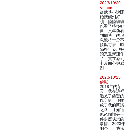
2023/10/30
Vincent
從武俠小說開
始接觸到好
讀，陸陸續續
也看了很多好
書，六年前看
到周博士的消
息覺得十分不
捨與可惜，時
隔多年發現好
讀又重新運作
了，實在感到
非常開心與感
謝！
2023/10/23
偷泥
2019年的某
天，我在這裡
遇見了薩豐的
風之影，便開
啟了我的閱讀
之路，才知道
原來閱讀是一
件多麼快樂的
事情。2023年
的今天，我依