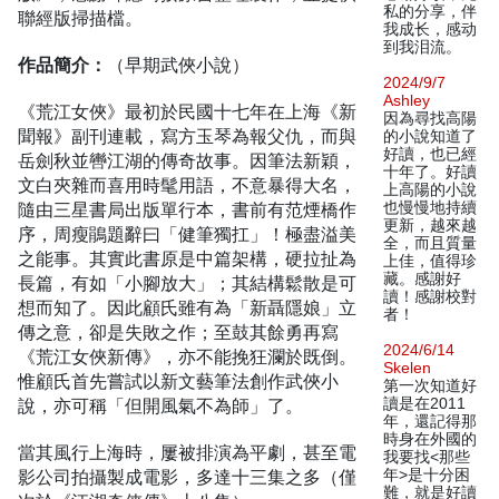
私的分享，伴
聯經版掃描檔。
我成长，感动
到我泪流。
作品簡介：
（早期武俠小說）
2024/9/7
Ashley
《荒江女俠》最初於民國十七年在上海《新
因為尋找高陽
聞報》副刊連載，寫方玉琴為報父仇，而與
的小說知道了
好讀，也已經
岳劍秋並轡江湖的傳奇故事。因筆法新穎，
十年了。好讀
文白夾雜而喜用時髦用語，不意暴得大名，
上高陽的小說
隨由三星書局出版單行本，書前有范煙橋作
也慢慢地持續
更新，越來越
序，周瘦鵑題辭曰「健筆獨扛」！極盡溢美
全，而且質量
之能事。其實此書原是中篇架構，硬拉扯為
上佳，值得珍
藏。感謝好
長篇，有如「小腳放大」；其結構鬆散是可
讀！感謝校對
想而知了。因此顧氏雖有為「新聶隱娘」立
者！
傳之意，卻是失敗之作；至鼓其餘勇再寫
2024/6/14
《荒江女俠新傳》，亦不能挽狂瀾於既倒。
Skelen
惟顧氏首先嘗試以新文藝筆法創作武俠小
第一次知道好
說，亦可稱「但開風氣不為師」了。
讀是在2011
年，還記得那
時身在外國的
當其風行上海時，屢被排演為平劇，甚至電
我要找<那些
影公司拍攝製成電影，多達十三集之多（僅
年>是十分困
難，就是好讀