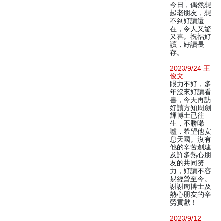
今日，偶然想
起老朋友，想
不到好讀還
在，令人又驚
又喜。祝福好
讀，好讀長
存。
2023/9/24 王
俊文
眼力不好，多
年沒來好讀看
書，今天再訪
好讀方知周劍
輝博士已往
生，不勝唏
噓，希望他安
息天國。沒有
他的辛苦創建
及許多熱心朋
友的共同努
力，好讀不容
易經營至今。
謝謝周博士及
熱心朋友的辛
勞貢獻！
2023/9/12