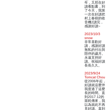
年，又想在好
讀看點書，到
了今天，我第
一次在好讀把
村上春樹的收
音機2讀完，
感謝好讀~
2023/10/3
snow
非常喜歡好
讀，感謝好讀
無私的付出與
陪伴的歲月。
永遠支持好
讀。祝福好讀
長長久久。
2023/9/24
Tomcat Chou
從2006年起，
好讀就這麼伴
我度過了這麼
長的時間。直
到2017.12的
噩耗傳來，我
以為就此不再
見好讀。直到