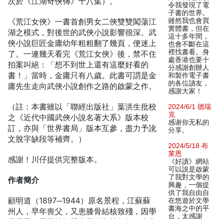
次於《江湖奇俠傳》十八集）。
令我發現了電
子書的世界。
《荒江女俠》一書首創男女二俠雙雙闖蕩江
雖然我也會買
實體書，但在
湖之模式，對後世的武俠小說影響很深。武
這十多年間，
俠小說巨匠金庸幼年粗粗翻了幾頁，便迷上
也會不斷在這
裡找書看。身
了。一連幾天看完《荒江女俠》後，禁不住
處香港也要十
拍案叫絕：「想不到世上還有這麼好看的
分感謝創辦人
書！」當時，金庸只有八歲。此書可謂是金
和製作電子書
的各位讀友，
庸先生走向武俠小說創作之路的啟蒙之作。
感謝大家！
（註：本書雖以「聯經出版社」葉洪生批校
2024/6/1 德瑞
克
之《近代中國武俠小說名著大系》版本校
感谢你无私的
訂，亦與「世界書局」版本互參，盡力予訛
分享。
文脫字缺段等補齊。）
2024/5/18 布
莱恩
感謝！川仔提供完整版本。
《好讀》網站
可以說是啟蒙
了我對文學的
作者簡介
興趣，一個提
供了我自由自
顧明道（1897─1944）原名景程，江蘇蘇
在悠遊於文學
書海之中的平
州人，早年喪父，又患膝骨結核致殘，因學
台，太感謝