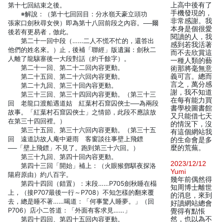
第十七回結束之後。
上高中後有了
手機發現的，
※解說：（第十七回回目：分水嶺天豪立頭功
非常感謝。我
張家口劍秋尋女俠）即為第十八回前段之內容。──爾
本身是個很愛
後若有更易者，倣此。
閱讀的人，我
第二十一回中段（……二人不慌不忙的，還答出
感到若我活著
他們的姓名來。）止，後補「聯經」版遺漏：劍秋二
而不去欣賞這
人離了龍驤寨後一大段對話（約千餘字）。
一種人類的藝
第二十一回、第二十二回內容更動。
術那將毫無意
第二十五回、第二十六回內容更動。
義可言。總而
言之，萬分感
第二十九回、第三十回內容更動。
謝，我不知道
第三十三回、第三十四回內容更動。（第三十三
在每有能力買
回 老龍口渡船遇道姑 紅葉村石窟囚俠士──為兩段
書學校圖書館
故事。「紅葉村石窟囚俠士」之情節，此段不應該放
又只能借七天
在第三十四回裡。）
的情況下，沒
第三十五回、第三十六回內容更動。（第三十五
有這個網站我
回 遠道訪故人庵中避雨 客窗談往事壁上飛鏢
的生命會是多
──「壁上飛鏢」不見了。跑到第三十六回。）
麼的荒蕪。
第三十九回、第四十回內容更動。
2023/12/12
第四十三回「開始」補上：（火眼猴鄧騏夜探洛
Yumi
陽府原由）約八百字。
幾年前偶然得
第四十四回（錯置）：末段……P705劍秋睡在榻
知周博士離世
上，（接P707最後一行～P708）不知怎樣的翻來覆
的消息，來到
去，總是睡不著……喝道：「何事驚人睡夢。」（回
好讀網站總會
P706）店小二答道：「外面有客求見……」
覺得有點悵
第四十四回、第四十五回內容更動。
然，也以為不