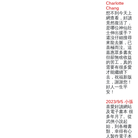
Charlotte
Chang
想不到今天上
網查看，好讀
竟然復活了，
是哪位神仙壯
士伸出援手？
還沒仔細搜尋
來龍去脈，已
喜極而泣。這
嘉惠眾多書友
但卻無啥收益
的苦工，真的
需要有很多愛
才能繼續下
去，祝福新版
主，謝謝您！
好人一生平
安！
2023/9/5 小張
喜愛好讀網站
及電子書本 很
多年月了。從
武俠小說起
始，到各種書
類，幸得有心
人製作電子本