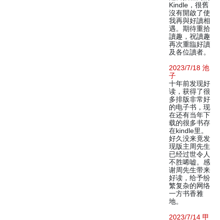
Kindle，很舊
沒有開啟了使
我再與好讀相
遇。期待重拾
讀趣，祝讀趣
再次重臨好讀
及各位讀者。
2023/7/18 池
子
十年前发现好
读，获得了很
多排版非常好
的电子书，现
在还有当年下
载的很多书存
在kindle里。
好久没来竟发
现版主周先生
已经过世令人
不胜唏嘘。感
谢周先生带来
好读，给予纷
繁复杂的网络
一方书香雅
地。
2023/7/14 甲