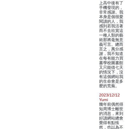
上高中後有了
手機發現的，
非常感謝。我
本身是個很愛
閱讀的人，我
感到若我活著
而不去欣賞這
一種人類的藝
術那將毫無意
義可言。總而
言之，萬分感
謝，我不知道
在每有能力買
書學校圖書館
又只能借七天
的情況下，沒
有這個網站我
的生命會是多
麼的荒蕪。
2023/12/12
Yumi
幾年前偶然得
知周博士離世
的消息，來到
好讀網站總會
覺得有點悵
然，也以為不