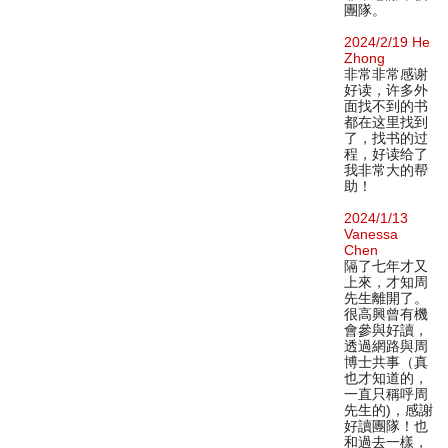
團隊。
2024/2/19 He
Zhong
非常非常感谢
好读，许多外
面找不到的书
都在这里找到
了，找书的过
程，好读给了
我非常大的帮
助！
2024/1/13
Vanessa
Chen
隔了七年才又
上來，才知周
先生離開了。
很高興曾有機
會參與好讀，
透過網路與周
博士共事（真
也才知道的，
一直只稱呼周
先生的)，感謝
好讀團隊！也
和過去一樣，