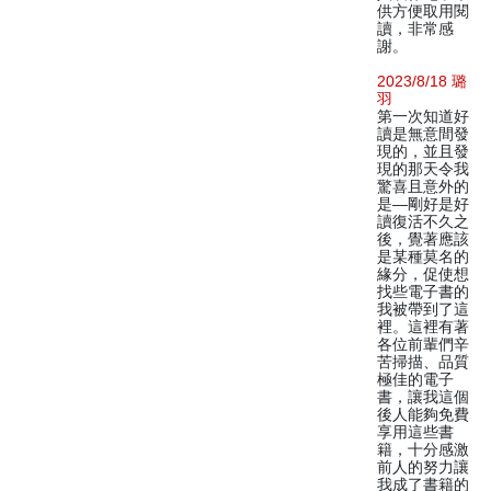
供方便取用閱
讀，非常感
謝。
2023/8/18 璐
羽
第一次知道好
讀是無意間發
現的，並且發
現的那天令我
驚喜且意外的
是—剛好是好
讀復活不久之
後，覺著應該
是某種莫名的
緣分，促使想
找些電子書的
我被帶到了這
裡。這裡有著
各位前輩們辛
苦掃描、品質
極佳的電子
書，讓我這個
後人能夠免費
享用這些書
籍，十分感激
前人的努力讓
我成了書籍的