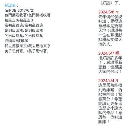
《好讀》了。
勘誤表
：
(mPDB 2017/6/2)
2024/5/8 rc
色門簾卷收著/色門簾捲收著
去年偶然發現
被羸走8/被贏走8
好讀，覺得這
當初羸得這/當初贏得這
裡根本是寶藏
是到鈑田橋/是到飯田橋
天地！謝謝每
一位在幕後默
的米鈑腐臭/的米飯腐臭
默耕耘文學天
坡璃屋/玻璃屋
地的人。
我去應徽東京/我去應徵東京
美子思付著。/美子思忖著。
2024/5/7 呢
用好讀許多年
了，感謝重新
更新，也感謝
大家的付出！
2024/4/4 R
這里居然能找
到哈維爾．西
耶拉的書！驚
喜萬分！希望
能讀到更多這
位歷史小說大
師的作品！感
恩每一位好讀
團隊！