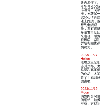
會再運作了。
今年為老父親
添購電子閱讀
器，抱著試一
試的心情再度
連上好讀，沒
想到繼續運
作，還有這麼
多讀友再度回
來這裡，感覺
很溫暖，謝謝
好讀與團隊們
的努力。
2023/11/27
Helios
能在这里发现
赤川次郎、鬼
马星和高羅佩
的作品，太驚
喜了！感謝好
讀書櫃！
2023/11/19
Moon
偶然間發現這
個網站，如獲
至寶，更找到