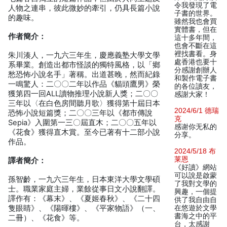
令我發現了電
人物之連串，彼此微妙的牽引，仍具長篇小說
子書的世界。
的趣味。
雖然我也會買
實體書，但在
作者簡介：
這十多年間，
也會不斷在這
裡找書看。身
朱川湊人，一九六三年生，慶應義塾大學文學
處香港也要十
系畢業。創造出都市怪談的獨特風格，以「鄉
分感謝創辦人
愁恐怖小說名手」著稱。出道甚晚，然而紀錄
和製作電子書
一鳴驚人：二〇〇二年以作品《貓頭鷹男》榮
的各位讀友，
獲第四一回ALL讀物推理小說新人獎；二〇〇
感謝大家！
三年以〈在白色房間聽月歌〉獲得第十屆日本
2024/6/1 德瑞
恐怖小說短篇獎；二〇〇三年以《都市傳說
克
Sepia》入圍第一三〇屆直木；二〇〇五年以
感谢你无私的
《花食》獲得直木賞。至今已著有十二部小說
分享。
作品。
2024/5/18 布
莱恩
譯者簡介：
《好讀》網站
可以說是啟蒙
孫智齡，一九六三年生，日本東洋大學文學碩
了我對文學的
士。職業家庭主婦，業餘從事日文小說翻譯。
興趣，一個提
譯作有：《幕末》、《夏姬春秋》、《二十四
供了我自由自
隻眼睛》、《陽暉樓》、《平家物語》（一、
在悠遊於文學
書海之中的平
二冊）、《花食》等。
台，太感謝