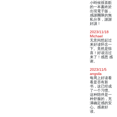
小時候很喜歡
的一本書終於
出現電子版，
感謝團隊的無
私分享，謝謝
好讀！
2023/11/18
Michael
无意间想起过
来好读怀念一
下。竟然是惊
喜！好读活过
来了！感恩 感
谢。
2023/11/5
angsila
每周上好读看
看是否有新
书，这已经成
了一个习惯。
这种陪伴是一
种舒服的，充
满确定感的安
心。感谢好
读。