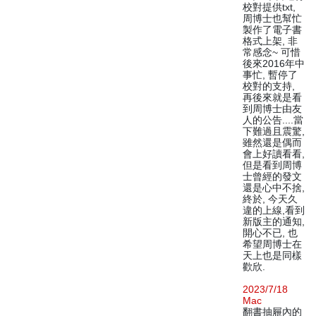
校對提供txt,
周博士也幫忙
製作了電子書
格式上架, 非
常感念~ 可惜
後來2016年中
事忙, 暫停了
校對的支持,
再後來就是看
到周博士由友
人的公告....當
下難過且震驚,
雖然還是偶而
會上好讀看看,
但是看到周博
士曾經的發文
還是心中不捨,
終於, 今天久
違的上線,看到
新版主的通知,
開心不已, 也
希望周博士在
天上也是同樣
歡欣.
2023/7/18
Mac
翻書抽屜內的