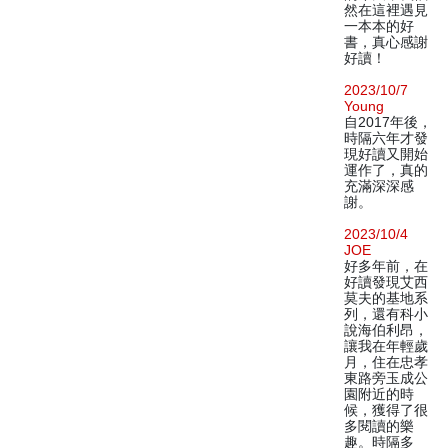
然在這裡遇見
一本本的好
書，真心感謝
好讀！
2023/10/7
Young
自2017年後，
時隔六年才發
現好讀又開始
運作了，真的
充滿深深感
謝。
2023/10/4
JOE
好多年前，在
好讀發現艾西
莫夫的基地系
列，還有科小
說海伯利昂，
讓我在年輕歲
月，住在忠孝
東路旁玉成公
園附近的時
候，獲得了很
多閱讀的樂
趣。時隔多