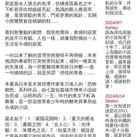
私的分享，伴
那是股令人懷念的色澤，彷彿黃昏暮色之中，
我成长，感动
下町巷弄街燈緩緩亮起，熟識的鄰人擦肩而
到我泪流。
過，屋厝斑駁的青瓦，門前穿廊的風鈴，玄關
小階幾雙倉促橫躺的鞋……
2024/9/7
Ashley
看到那隻貓的屍體，我突然覺得，會感到寂寞
因為尋找高陽
的小說知道了
的並不只有貓。人也一樣，就像我對獨自一人
好讀，也已經
生活至今感到寂寞。
十年了。好讀
上高陽的小說
一向以來了解的道理突然變得不再明確，本來
也慢慢地持續
無謂的事卻對它突然害怕起來；感到一種莫名
更新，越來越
的失落感，為一些繁雜瑣事而終日抑鬱──套
全，而且質量
上佳，值得珍
一句矯情的話，就是所謂「徬徨的青春」……
藏。感謝好
讀！感謝校對
本書為日本直木賞得獎作家朱川湊人的「恐怖
者！
鄉愁」系列作品，由七篇短篇城市傳奇小說組
合而成，以昭和四〇─五〇年代的東京下町為
2024/6/14
Skelen
舞臺，是一部追憶青春少年時的離奇異事所組
第一次知道好
合成的小說。
讀是在2011
年，還記得那
篇名如下：1.〈紫陽花開時〉2.〈夏天的匿名
時身在外國的
信〉3.〈書籤之戀〉4.〈女人心〉5.〈光球
我要找<那些
貓〉6.〈朱鷺色之兆〉7.〈枯葉天使〉雖說是
年>是十分困
難，就是好讀
七篇各自獨立的短篇作品，但由於共同主題及