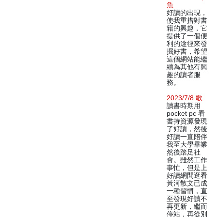
魚
好讀的出現，
使我重措對書
籍的興趣，它
提供了一個便
利的途徑來發
掘好書，希望
這個網站能繼
續為其他有興
趣的讀者服
務。
2023/7/8 歌
讀書時期用
pocket pc 看
書持資源發現
了好讀，然後
好讀一直陪伴
我至大學畢業
然後踏足社
會。雖然工作
事忙，但是上
好讀網閒逛看
黃河散文已成
一種習慣，直
至發現好讀不
再更新，繼而
停站，再從別