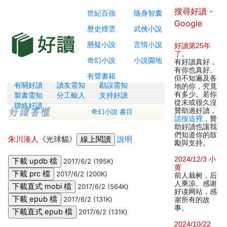
搜尋好讀 -
世紀百強
隨身智囊
Google
歷史煙雲
武俠小說
懸疑小說
言情小說
好讀第25年
了
。
奇幻小說
小說園地
有好讀真好，
有你也真好。
有聲書籍
但不知遍及各
有關好讀
讀友需知
勘誤需知
地的你，究竟
有多少。若你
製書需知
分工輸入
支持好讀
從未或很久沒
聯絡好讀
贊助過好讀，
奇幻小說 書目
請按這裡
，贊
助好讀也讓我
們知道你的鼓
朱川湊人
《光球貓》
說明
勵與支持。
2024/12/3 小
2017/6/2 (195K)
黄
2017/6/2 (200K)
前人栽树，后
人乘凉。感谢
2017/6/2 (564K)
好读网站，感
2017/6/2 (131K)
谢所有的故
事。
2017/6/2 (131K)
2024/10/22