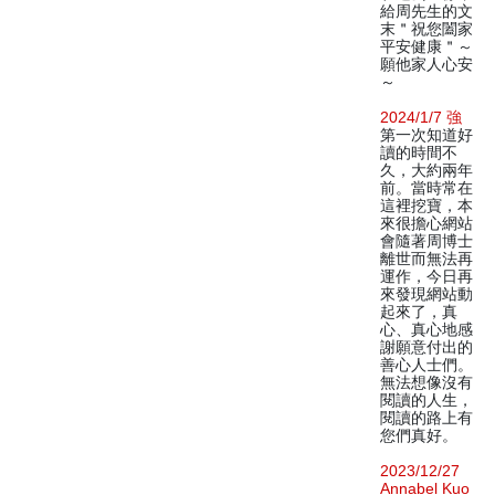
給周先生的文
末＂祝您闔家
平安健康＂～
願他家人心安
～
2024/1/7 強
第一次知道好
讀的時間不
久，大約兩年
前。當時常在
這裡挖寶，本
來很擔心網站
會隨著周博士
離世而無法再
運作，今日再
來發現網站動
起來了，真
心、真心地感
謝願意付出的
善心人士們。
無法想像沒有
閱讀的人生，
閱讀的路上有
您們真好。
2023/12/27
Annabel Kuo