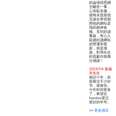
的論壇得悉網
主離世一事，
心有點哀傷，
後悔未曾跟他
言謝在學習期
間他的網站是
我的精神食
糧。見到好讀
重啟，有心人
延續好讀網站
的營運和更
新，很是感
激，對周先生
的貢獻亦致萬
分感謝！
2023/7/4 葉扁
舟先生
相识十年，前
面看过不少好
书，谢谢你。
今年时间更多
了，希望在
haodoo度过
更好的年华。
>>
更多感言