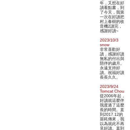
年，又想在好
讀看點書，到
了今天，我第
一次在好讀把
村上春樹的收
音機2讀完，
感謝好讀~
2023/10/3
snow
非常喜歡好
讀，感謝好讀
無私的付出與
陪伴的歲月。
永遠支持好
讀。祝福好讀
長長久久。
2023/9/24
Tomcat Chou
從2006年起，
好讀就這麼伴
我度過了這麼
長的時間。直
到2017.12的
噩耗傳來，我
以為就此不再
見好讀。直到