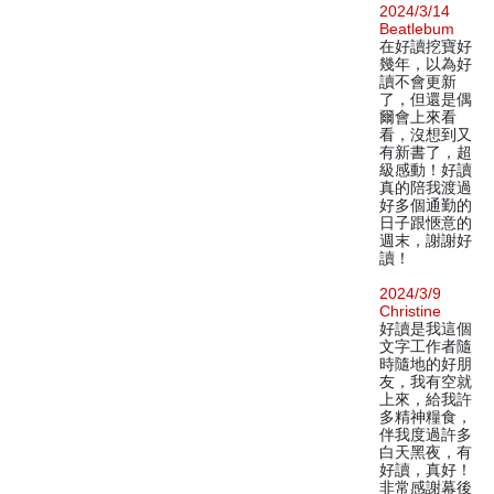
2024/3/14
Beatlebum
在好讀挖寶好
幾年，以為好
讀不會更新
了，但還是偶
爾會上來看
看，沒想到又
有新書了，超
級感動！好讀
真的陪我渡過
好多個通勤的
日子跟愜意的
週末，謝謝好
讀！
2024/3/9
Christine
好讀是我這個
文字工作者隨
時隨地的好朋
友，我有空就
上來，給我許
多精神糧食，
伴我度過許多
白天黑夜，有
好讀，真好！
非常感謝幕後