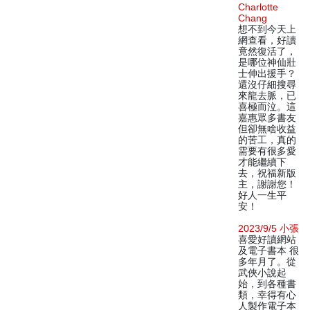
Charlotte
Chang
想不到今天上
網查看，好讀
竟然復活了，
是哪位神仙壯
士伸出援手？
還沒仔細搜尋
來龍去脈，已
喜極而泣。這
嘉惠眾多書友
但卻無啥收益
的苦工，真的
需要有很多愛
才能繼續下
去，祝福新版
主，謝謝您！
好人一生平
安！
2023/9/5 小張
喜愛好讀網站
及電子書本 很
多年月了。從
武俠小說起
始，到各種書
類，幸得有心
人製作電子本