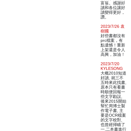
富翁。感謝好
讀和各位讓好
讀變得更好，
讚。
2023/7/26 袁
樹國
好些書都沒有
prc檔案，有
點遺憾！重新
上架還是令人
高興，加油！
2023/7/20
KYLESONG
大概2010知道
好讀, 就三不
五時來此找書,
原本只有看書
時順便回報一
些文字勘誤,
後來2015開始
幫忙周博士製
作電子書, 主
要是OCR檔案
的文字校對,
也曾經掃瞄了
一,二本書進行