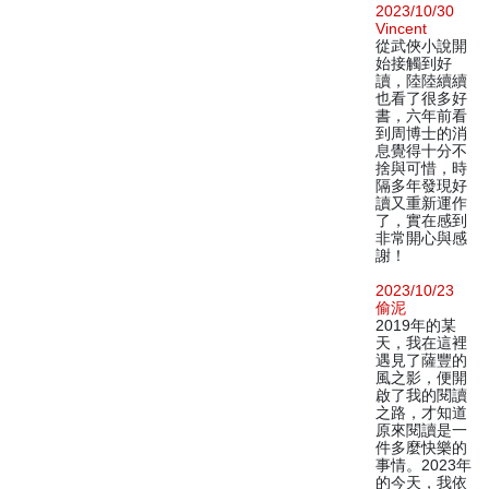
2023/10/30
Vincent
從武俠小說開
始接觸到好
讀，陸陸續續
也看了很多好
書，六年前看
到周博士的消
息覺得十分不
捨與可惜，時
隔多年發現好
讀又重新運作
了，實在感到
非常開心與感
謝！
2023/10/23
偷泥
2019年的某
天，我在這裡
遇見了薩豐的
風之影，便開
啟了我的閱讀
之路，才知道
原來閱讀是一
件多麼快樂的
事情。2023年
的今天，我依