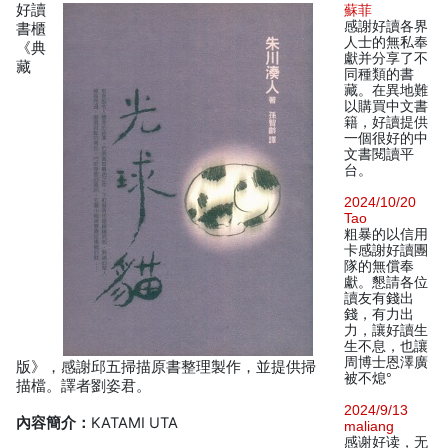
好讀
蘇菲
感謝好讀各界
書櫃
人士的無私奉
《典
獻并分享了不
藏
同種類的書
藏。在異地難
以購買中文書
籍，好讀提供
一個很好的中
文書閱讀平
台。
2024/10/20
Tao
粗暴的以信用
卡感謝好讀團
隊的無償奉
獻。懇請各位
讀友有錢出
錢，有力出
力，讓好讀生
生不息，也讓
周博士恩澤廣
版》，感謝邱五掃描原書整理製作，並提供掃
被不熄°
描檔。譯者劉姿君。
2024/9/13
內容簡介：
KATAMI UTA
maliang
感谢好读，无