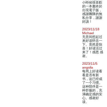
小時候很喜歡
的一本書終於
出現電子版，
感謝團隊的無
私分享，謝謝
好讀！
2023/11/18
Michael
无意间想起过
来好读怀念一
下。竟然是惊
喜！好读活过
来了！感恩 感
谢。
2023/11/5
angsila
每周上好读看
看是否有新
书，这已经成
了一个习惯。
这种陪伴是一
种舒服的，充
满确定感的安
心。感谢好
读。