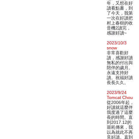
年，又想在好
讀看點書，到
了今天，我第
一次在好讀把
村上春樹的收
音機2讀完，
感謝好讀~
2023/10/3
snow
非常喜歡好
讀，感謝好讀
無私的付出與
陪伴的歲月。
永遠支持好
讀。祝福好讀
長長久久。
2023/9/24
Tomcat Chou
從2006年起，
好讀就這麼伴
我度過了這麼
長的時間。直
到2017.12的
噩耗傳來，我
以為就此不再
見好讀。直到