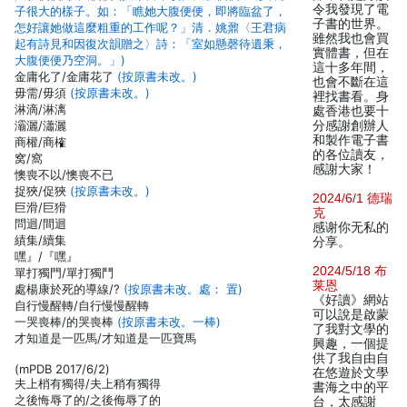
令我發現了電
子很大的樣子。如：「瞧她大腹便便，即將臨盆了，
子書的世界。
怎好讓她做這麼粗重的工作呢？」清．姚鼐〈王君病
雖然我也會買
起有詩見和因復次韻贈之〉詩：「室如懸磬待遺秉，
實體書，但在
大腹便便乃空洞。」)
這十多年間，
金庸化了/金庸花了
(按原書未改。)
也會不斷在這
毋需/毋須
(按原書未改。)
裡找書看。身
淋滴/淋漓
處香港也要十
灞灑/瀟灑
分感謝創辦人
和製作電子書
商權/商榷
的各位讀友，
窝/窩
感謝大家！
懊喪不以/懊喪不已
捉狹/促狹
(按原書未改。)
2024/6/1 德瑞
巨滑/巨猾
克
問迴/間迴
感谢你无私的
績集/續集
分享。
嘿』/『嘿』
2024/5/18 布
單打獨門/單打獨鬥
莱恩
處楊康於死的導線/?
(按原書未改。處： 置)
《好讀》網站
自行慢醒轉/自行慢慢醒轉
可以說是啟蒙
一哭喪棒/的哭喪棒
(按原書未改。一棒)
了我對文學的
才知道是一匹馬/才知道是一匹寶馬
興趣，一個提
供了我自由自
(mPDB 2017/6/2)
在悠遊於文學
夫上梢有獨得/夫上稍有獨得
書海之中的平
之後悔辱了的/之後侮辱了的
台，太感謝