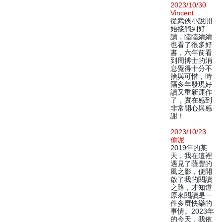
2023/10/30
Vincent
從武俠小說開
始接觸到好
讀，陸陸續續
也看了很多好
書，六年前看
到周博士的消
息覺得十分不
捨與可惜，時
隔多年發現好
讀又重新運作
了，實在感到
非常開心與感
謝！
2023/10/23
偷泥
2019年的某
天，我在這裡
遇見了薩豐的
風之影，便開
啟了我的閱讀
之路，才知道
原來閱讀是一
件多麼快樂的
事情。2023年
的今天，我依