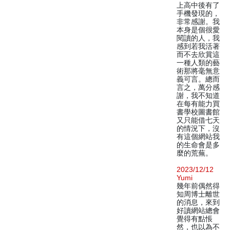
上高中後有了
手機發現的，
非常感謝。我
本身是個很愛
閱讀的人，我
感到若我活著
而不去欣賞這
一種人類的藝
術那將毫無意
義可言。總而
言之，萬分感
謝，我不知道
在每有能力買
書學校圖書館
又只能借七天
的情況下，沒
有這個網站我
的生命會是多
麼的荒蕪。
2023/12/12
Yumi
幾年前偶然得
知周博士離世
的消息，來到
好讀網站總會
覺得有點悵
然，也以為不