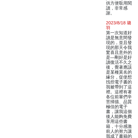
供方便取用閱
讀，非常感
謝。
2023/8/18 璐
羽
第一次知道好
讀是無意間發
現的，並且發
現的那天令我
驚喜且意外的
是—剛好是好
讀復活不久之
後，覺著應該
是某種莫名的
緣分，促使想
找些電子書的
我被帶到了這
裡。這裡有著
各位前輩們辛
苦掃描、品質
極佳的電子
書，讓我這個
後人能夠免費
享用這些書
籍，十分感激
前人的努力讓
我成了書籍的