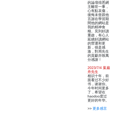
的論壇得悉網
主離世一事，
心有點哀傷，
後悔未曾跟他
言謝在學習期
間他的網站是
我的精神食
糧。見到好讀
重啟，有心人
延續好讀網站
的營運和更
新，很是感
激，對周先生
的貢獻亦致萬
分感謝！
2023/7/4 葉扁
舟先生
相识十年，前
面看过不少好
书，谢谢你。
今年时间更多
了，希望在
haodoo度过
更好的年华。
>>
更多感言