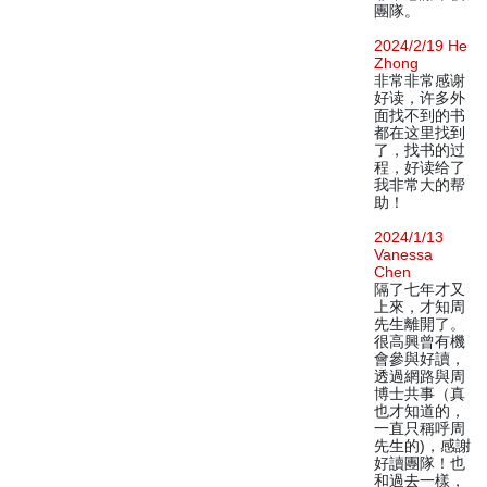
團隊。
2024/2/19 He
Zhong
非常非常感谢
好读，许多外
面找不到的书
都在这里找到
了，找书的过
程，好读给了
我非常大的帮
助！
2024/1/13
Vanessa
Chen
隔了七年才又
上來，才知周
先生離開了。
很高興曾有機
會參與好讀，
透過網路與周
博士共事（真
也才知道的，
一直只稱呼周
先生的)，感謝
好讀團隊！也
和過去一樣，