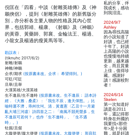
私的分享，伴
倪匡在「四看」中談《射雕英雄傳》及《神
我成长，感动
到我泪流。
鵰俠侶》，提到《射雕英雄傳》的新舊版分
別，亦分析各主要人物的性格及其內心世
2024/9/7
界，包括郭靖、楊康、《射鵰》及《神鵰》
Ashley
因為尋找高陽
的黃蓉、黃藥師、郭襄、金輪法王、楊過、
的小說知道了
小龍女及楊過的瘦黃馬等等。
好讀，也已經
十年了。好讀
上高陽的小說
勘誤表
：
也慢慢地持續
(tiknuhc 2017/6/2)
更新，越來越
射雕/射鵰
全，而且質量
神雕/神鵰
上佳，值得珍
企求/期求
(按原書未改。企求： 希望得到。)
藏。感謝好
可眨/可貶
讀！感謝校對
旦舉/且舉
者！
大漢英雄/大漠英雄
2024/6/14
生不逢辰/生不逢時
(按原書未改。生不逢辰： 語本詩
Skelen
經．《大雅．桑柔》：「我生不辰，逢天僤怒。」比
第一次知道好
喻時運不濟，乖舛坎坷。清．黃遵憲〈乙丑十一月避
讀是在2011
亂大埔三河虛〉詩四首之二：「南風不競死聲多，生
年，還記得那
不逢辰可若何？」也作「生不逢時」、「生不遇
時身在外國的
時」。)
我要找<那些
钍掘/且倔
年>是十分困
大腹便便/腹大便便
(按原書未改。大腹便便： 形容肚
難，就是好讀