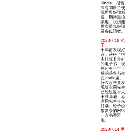
Kindle，很舊
沒有開啟了使
我再與好讀相
遇。期待重拾
讀趣，祝讀趣
再次重臨好讀
及各位讀者。
2023/7/18 池
子
十年前发现好
读，获得了很
多排版非常好
的电子书，现
在还有当年下
载的很多书存
在kindle里。
好久没来竟发
现版主周先生
已经过世令人
不胜唏嘘。感
谢周先生带来
好读，给予纷
繁复杂的网络
一方书香雅
地。
2023/7/14 甲