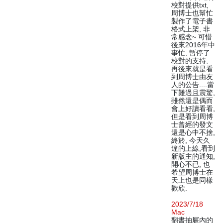
校對提供txt,
周博士也幫忙
製作了電子書
格式上架, 非
常感念~ 可惜
後來2016年中
事忙, 暫停了
校對的支持,
再後來就是看
到周博士由友
人的公告....當
下難過且震驚,
雖然還是偶而
會上好讀看看,
但是看到周博
士曾經的發文
還是心中不捨,
終於, 今天久
違的上線,看到
新版主的通知,
開心不已, 也
希望周博士在
天上也是同樣
歡欣.
2023/7/18
Mac
翻書抽屜內的