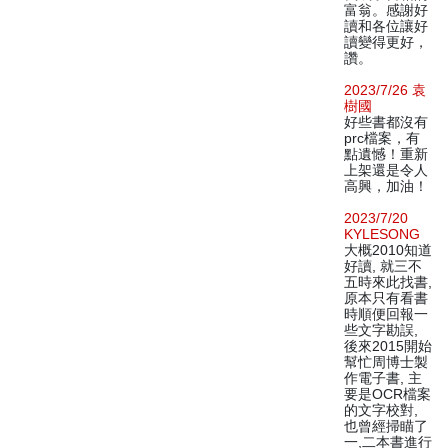
富翁。感謝好
讀和各位讓好
讀變得更好，
讚。
2023/7/26 袁
樹國
好些書都沒有
prc檔案，有
點遺憾！重新
上架還是令人
高興，加油！
2023/7/20
KYLESONG
大概2010知道
好讀, 就三不
五時來此找書,
原本只有看書
時順便回報一
些文字勘誤,
後來2015開始
幫忙周博士製
作電子書, 主
要是OCR檔案
的文字校對,
也曾經掃瞄了
一,二本書進行