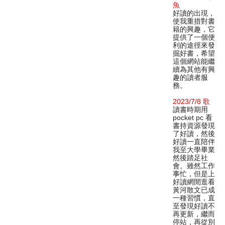
魚
好讀的出現，
使我重措對書
籍的興趣，它
提供了一個便
利的途徑來發
掘好書，希望
這個網站能繼
續為其他有興
趣的讀者服
務。
2023/7/8 歌
讀書時期用
pocket pc 看
書持資源發現
了好讀，然後
好讀一直陪伴
我至大學畢業
然後踏足社
會。雖然工作
事忙，但是上
好讀網閒逛看
黃河散文已成
一種習慣，直
至發現好讀不
再更新，繼而
停站，再從別