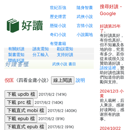
搜尋好讀 -
世紀百強
隨身智囊
Google
歷史煙雲
武俠小說
懸疑小說
言情小說
好讀第25年
了
。
奇幻小說
小說園地
有好讀真好，
有你也真好。
有聲書籍
但不知遍及各
有關好讀
讀友需知
勘誤需知
地的你，究竟
有多少。若你
製書需知
分工輸入
支持好讀
從未或很久沒
聯絡好讀
贊助過好讀，
武俠小說 書目
請按這裡
，贊
助好讀也讓我
們知道你的鼓
倪匡
《四看金庸小說》
說明
勵與支持。
2024/12/3 小
2017/6/2 (141K)
黄
前人栽树，后
2017/6/2 (140K)
人乘凉。感谢
好读网站，感
2017/6/2 (400K)
谢所有的故
2017/6/2 (91K)
事。
2017/6/2 (91K)
2024/10/22