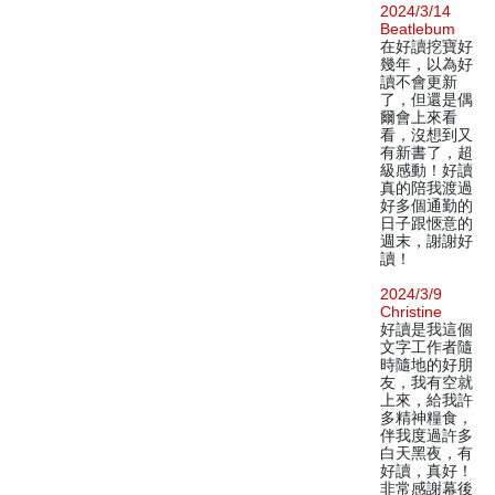
2024/3/14
Beatlebum
在好讀挖寶好
幾年，以為好
讀不會更新
了，但還是偶
爾會上來看
看，沒想到又
有新書了，超
級感動！好讀
真的陪我渡過
好多個通勤的
日子跟愜意的
週末，謝謝好
讀！
2024/3/9
Christine
好讀是我這個
文字工作者隨
時隨地的好朋
友，我有空就
上來，給我許
多精神糧食，
伴我度過許多
白天黑夜，有
好讀，真好！
非常感謝幕後