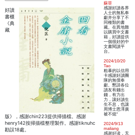
蘇菲
感謝好讀各界
好讀
人士的無私奉
書櫃
獻并分享了不
同種類的書
《典
藏。在異地難
藏
以購買中文書
籍，好讀提供
一個很好的中
文書閱讀平
台。
2024/10/20
Tao
粗暴的以信用
卡感謝好讀團
隊的無償奉
獻。懇請各位
讀友有錢出
錢，有力出
力，讓好讀生
生不息，也讓
周博士恩澤廣
被不熄°
版》，感謝chin223提供掃描檔。感謝
henry142按掃描檔整理製作。感謝tiknuhc
2024/9/13
maliang
勘誤18處。
感谢好读，无