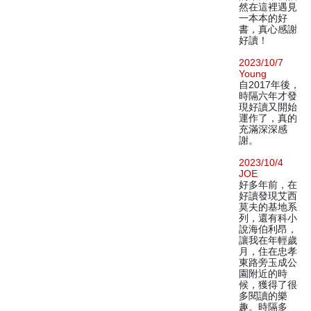
然在這裡遇見
一本本的好
書，真心感謝
好讀！
2023/10/7
Young
自2017年後，
時隔六年才發
現好讀又開始
運作了，真的
充滿深深感
謝。
2023/10/4
JOE
好多年前，在
好讀發現艾西
莫夫的基地系
列，還有科小
說海伯利昂，
讓我在年輕歲
月，住在忠孝
東路旁玉成公
園附近的時
候，獲得了很
多閱讀的樂
趣。時隔多