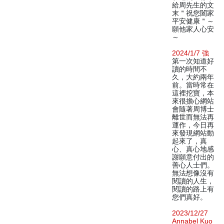
給周先生的文
末＂祝您闔家
平安健康＂～
願他家人心安
～
2024/1/7 強
第一次知道好
讀的時間不
久，大約兩年
前。當時常在
這裡挖寶，本
來很擔心網站
會隨著周博士
離世而無法再
運作，今日再
來發現網站動
起來了，真
心、真心地感
謝願意付出的
善心人士們。
無法想像沒有
閱讀的人生，
閱讀的路上有
您們真好。
2023/12/27
Annabel Kuo