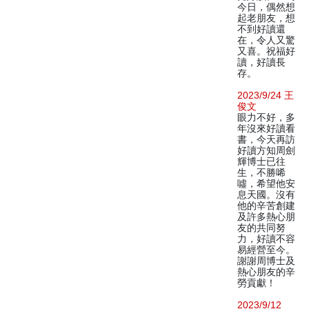
今日，偶然想
起老朋友，想
不到好讀還
在，令人又驚
又喜。祝福好
讀，好讀長
存。
2023/9/24 王
俊文
眼力不好，多
年沒來好讀看
書，今天再訪
好讀方知周劍
輝博士已往
生，不勝唏
噓，希望他安
息天國。沒有
他的辛苦創建
及許多熱心朋
友的共同努
力，好讀不容
易經營至今。
謝謝周博士及
熱心朋友的辛
勞貢獻！
2023/9/12