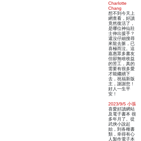
Charlotte
Chang
想不到今天上
網查看，好讀
竟然復活了，
是哪位神仙壯
士伸出援手？
還沒仔細搜尋
來龍去脈，已
喜極而泣。這
嘉惠眾多書友
但卻無啥收益
的苦工，真的
需要有很多愛
才能繼續下
去，祝福新版
主，謝謝您！
好人一生平
安！
2023/9/5 小張
喜愛好讀網站
及電子書本 很
多年月了。從
武俠小說起
始，到各種書
類，幸得有心
人製作電子本