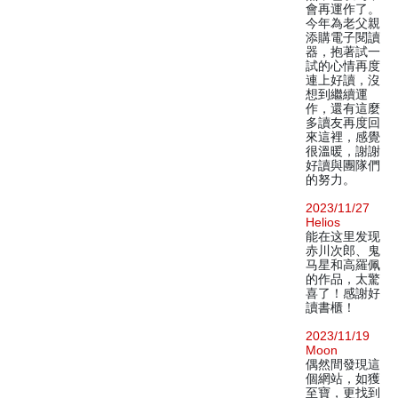
會再運作了。
今年為老父親
添購電子閱讀
器，抱著試一
試的心情再度
連上好讀，沒
想到繼續運
作，還有這麼
多讀友再度回
來這裡，感覺
很溫暖，謝謝
好讀與團隊們
的努力。
2023/11/27
Helios
能在这里发现
赤川次郎、鬼
马星和高羅佩
的作品，太驚
喜了！感謝好
讀書櫃！
2023/11/19
Moon
偶然間發現這
個網站，如獲
至寶，更找到