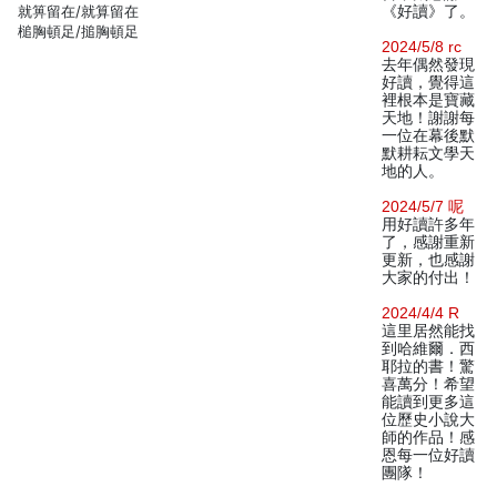
就箅留在/就算留在
《好讀》了。
槌胸頓足/搥胸頓足
2024/5/8 rc
去年偶然發現
好讀，覺得這
裡根本是寶藏
天地！謝謝每
一位在幕後默
默耕耘文學天
地的人。
2024/5/7 呢
用好讀許多年
了，感謝重新
更新，也感謝
大家的付出！
2024/4/4 R
這里居然能找
到哈維爾．西
耶拉的書！驚
喜萬分！希望
能讀到更多這
位歷史小說大
師的作品！感
恩每一位好讀
團隊！