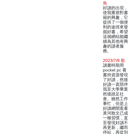
魚
好讀的出現，
使我重措對書
籍的興趣，它
提供了一個便
利的途徑來發
掘好書，希望
這個網站能繼
續為其他有興
趣的讀者服
務。
2023/7/8 歌
讀書時期用
pocket pc 看
書持資源發現
了好讀，然後
好讀一直陪伴
我至大學畢業
然後踏足社
會。雖然工作
事忙，但是上
好讀網閒逛看
黃河散文已成
一種習慣，直
至發現好讀不
再更新，繼而
停站，再從別