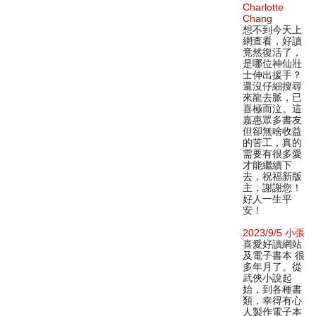
Charlotte
Chang
想不到今天上
網查看，好讀
竟然復活了，
是哪位神仙壯
士伸出援手？
還沒仔細搜尋
來龍去脈，已
喜極而泣。這
嘉惠眾多書友
但卻無啥收益
的苦工，真的
需要有很多愛
才能繼續下
去，祝福新版
主，謝謝您！
好人一生平
安！
2023/9/5 小張
喜愛好讀網站
及電子書本 很
多年月了。從
武俠小說起
始，到各種書
類，幸得有心
人製作電子本