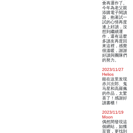
會再運作了。
今年為老父親
添購電子閱讀
器，抱著試一
試的心情再度
連上好讀，沒
想到繼續運
作，還有這麼
多讀友再度回
來這裡，感覺
很溫暖，謝謝
好讀與團隊們
的努力。
2023/11/27
Helios
能在这里发现
赤川次郎、鬼
马星和高羅佩
的作品，太驚
喜了！感謝好
讀書櫃！
2023/11/19
Moon
偶然間發現這
個網站，如獲
至寶，更找到