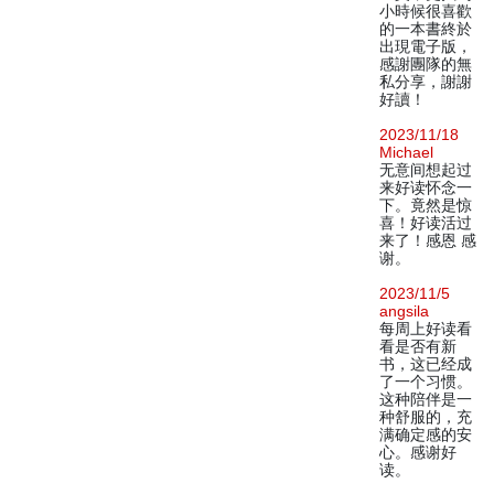
小時候很喜歡
的一本書終於
出現電子版，
感謝團隊的無
私分享，謝謝
好讀！
2023/11/18
Michael
无意间想起过
来好读怀念一
下。竟然是惊
喜！好读活过
来了！感恩 感
谢。
2023/11/5
angsila
每周上好读看
看是否有新
书，这已经成
了一个习惯。
这种陪伴是一
种舒服的，充
满确定感的安
心。感谢好
读。