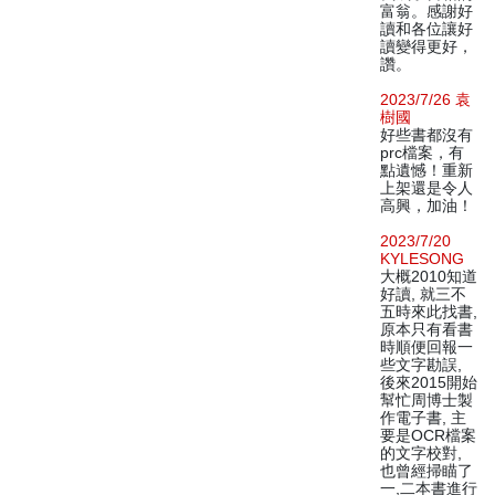
富翁。感謝好
讀和各位讓好
讀變得更好，
讚。
2023/7/26 袁
樹國
好些書都沒有
prc檔案，有
點遺憾！重新
上架還是令人
高興，加油！
2023/7/20
KYLESONG
大概2010知道
好讀, 就三不
五時來此找書,
原本只有看書
時順便回報一
些文字勘誤,
後來2015開始
幫忙周博士製
作電子書, 主
要是OCR檔案
的文字校對,
也曾經掃瞄了
一,二本書進行