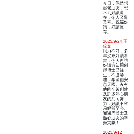
今日，偶然想
起老朋友，想
不到好讀還
在，令人又驚
又喜。祝福好
讀，好讀長
存。
2023/9/24 王
俊文
眼力不好，多
年沒來好讀看
書，今天再訪
好讀方知周劍
輝博士已往
生，不勝唏
噓，希望他安
息天國。沒有
他的辛苦創建
及許多熱心朋
友的共同努
力，好讀不容
易經營至今。
謝謝周博士及
熱心朋友的辛
勞貢獻！
2023/9/12