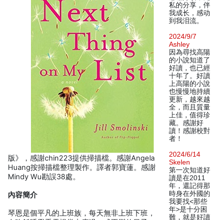
私的分享，伴
我成长，感动
到我泪流。
2024/9/7
Ashley
因為尋找高陽
的小說知道了
好讀，也已經
十年了。好讀
上高陽的小說
也慢慢地持續
更新，越來越
全，而且質量
上佳，值得珍
藏。感謝好
讀！感謝校對
者！
2024/6/14
版》，感謝chin223提供掃描檔。感謝Angela
Skelen
Huang按掃描檔整理製作。譯者郭寶蓮。感謝
第一次知道好
Mindy Wu勘誤38處。
讀是在2011
年，還記得那
時身在外國的
內容簡介
我要找<那些
年>是十分困
琴恩是個平凡的上班族，每天無非上班下班，
難，就是好讀