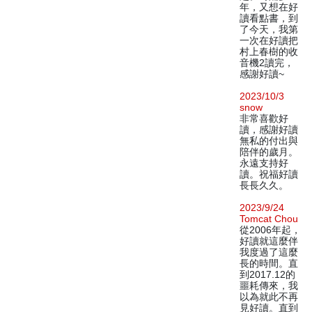
年，又想在好
讀看點書，到
了今天，我第
一次在好讀把
村上春樹的收
音機2讀完，
感謝好讀~
2023/10/3
snow
非常喜歡好
讀，感謝好讀
無私的付出與
陪伴的歲月。
永遠支持好
讀。祝福好讀
長長久久。
2023/9/24
Tomcat Chou
從2006年起，
好讀就這麼伴
我度過了這麼
長的時間。直
到2017.12的
噩耗傳來，我
以為就此不再
見好讀。直到