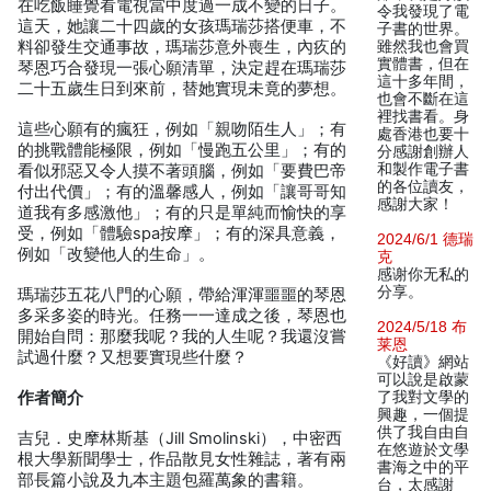
在吃飯睡覺看電視當中度過一成不變的日子。
令我發現了電
這天，她讓二十四歲的女孩瑪瑞莎搭便車，不
子書的世界。
料卻發生交通事故，瑪瑞莎意外喪生，內疚的
雖然我也會買
實體書，但在
琴恩巧合發現一張心願清單，決定趕在瑪瑞莎
這十多年間，
二十五歲生日到來前，替她實現未竟的夢想。
也會不斷在這
裡找書看。身
這些心願有的瘋狂，例如「親吻陌生人」；有
處香港也要十
的挑戰體能極限，例如「慢跑五公里」；有的
分感謝創辦人
和製作電子書
看似邪惡又令人摸不著頭腦，例如「要費巴帝
的各位讀友，
付出代價」；有的溫馨感人，例如「讓哥哥知
感謝大家！
道我有多感激他」；有的只是單純而愉快的享
受，例如「體驗spa按摩」；有的深具意義，
2024/6/1 德瑞
例如「改變他人的生命」。
克
感谢你无私的
分享。
瑪瑞莎五花八門的心願，帶給渾渾噩噩的琴恩
多采多姿的時光。任務一一達成之後，琴恩也
2024/5/18 布
開始自問：那麼我呢？我的人生呢？我還沒嘗
莱恩
試過什麼？又想要實現些什麼？
《好讀》網站
可以說是啟蒙
作者簡介
了我對文學的
興趣，一個提
供了我自由自
吉兒．史摩林斯基（Jill Smolinski），中密西
在悠遊於文學
根大學新聞學士，作品散見女性雜誌，著有兩
書海之中的平
部長篇小說及九本主題包羅萬象的書籍。
台，太感謝