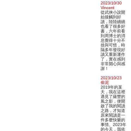
2023/10/30
Vincent
從武俠小說開
始接觸到好
讀，陸陸續續
也看了很多好
書，六年前看
到周博士的消
息覺得十分不
捨與可惜，時
隔多年發現好
讀又重新運作
了，實在感到
非常開心與感
謝！
2023/10/23
偷泥
2019年的某
天，我在這裡
遇見了薩豐的
風之影，便開
啟了我的閱讀
之路，才知道
原來閱讀是一
件多麼快樂的
事情。2023年
的今天，我依