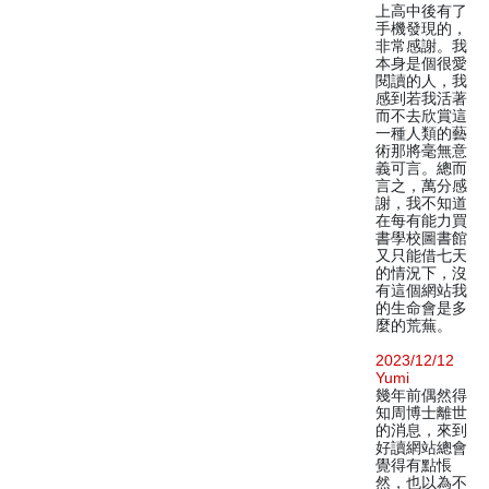
上高中後有了
手機發現的，
非常感謝。我
本身是個很愛
閱讀的人，我
感到若我活著
而不去欣賞這
一種人類的藝
術那將毫無意
義可言。總而
言之，萬分感
謝，我不知道
在每有能力買
書學校圖書館
又只能借七天
的情況下，沒
有這個網站我
的生命會是多
麼的荒蕪。
2023/12/12
Yumi
幾年前偶然得
知周博士離世
的消息，來到
好讀網站總會
覺得有點悵
然，也以為不