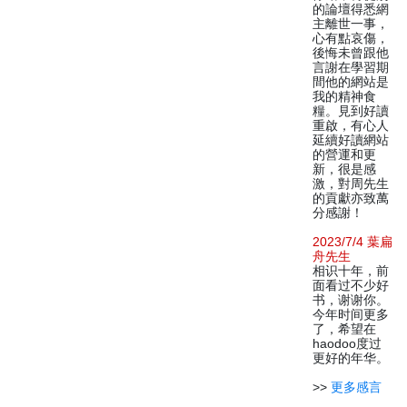
的論壇得悉網
主離世一事，
心有點哀傷，
後悔未曾跟他
言謝在學習期
間他的網站是
我的精神食
糧。見到好讀
重啟，有心人
延續好讀網站
的營運和更
新，很是感
激，對周先生
的貢獻亦致萬
分感謝！
2023/7/4 葉扁
舟先生
相识十年，前
面看过不少好
书，谢谢你。
今年时间更多
了，希望在
haodoo度过
更好的年华。
>>
更多感言