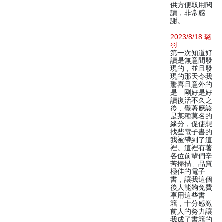
供方便取用閱
讀，非常感
謝。
2023/8/18 璐
羽
第一次知道好
讀是無意間發
現的，並且發
現的那天令我
驚喜且意外的
是—剛好是好
讀復活不久之
後，覺著應該
是某種莫名的
緣分，促使想
找些電子書的
我被帶到了這
裡。這裡有著
各位前輩們辛
苦掃描、品質
極佳的電子
書，讓我這個
後人能夠免費
享用這些書
籍，十分感激
前人的努力讓
我成了書籍的