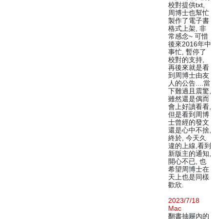
校對提供txt,
周博士也幫忙
製作了電子書
格式上架, 非
常感念~ 可惜
後來2016年中
事忙, 暫停了
校對的支持,
再後來就是看
到周博士由友
人的公告....當
下難過且震驚,
雖然還是偶而
會上好讀看看,
但是看到周博
士曾經的發文
還是心中不捨,
終於, 今天久
違的上線,看到
新版主的通知,
開心不已, 也
希望周博士在
天上也是同樣
歡欣.
2023/7/18
Mac
翻書抽屜內的