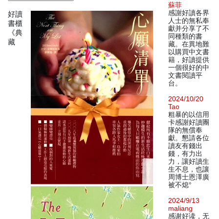
蘇菲
感謝好讀各界
好讀
人士的無私奉
書櫃
獻并分享了不
《典
同種類的書
藏
藏。在異地難
以購買中文書
籍，好讀提供
一個很好的中
文書閱讀平
台。
2024/10/20
Tao
粗暴的以信用
卡感謝好讀團
隊的無償奉
獻。懇請各位
讀友有錢出
錢，有力出
力，讓好讀生
生不息，也讓
周博士恩澤廣
被不熄°
2024/9/13
maliang
感谢好读，无