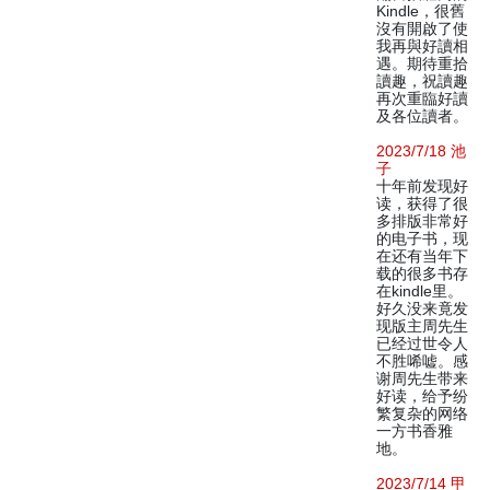
Kindle，很舊
沒有開啟了使
我再與好讀相
遇。期待重拾
讀趣，祝讀趣
再次重臨好讀
及各位讀者。
2023/7/18 池
子
十年前发现好
读，获得了很
多排版非常好
的电子书，现
在还有当年下
载的很多书存
在kindle里。
好久没来竟发
现版主周先生
已经过世令人
不胜唏嘘。感
谢周先生带来
好读，给予纷
繁复杂的网络
一方书香雅
地。
2023/7/14 甲