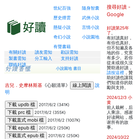
搜尋好讀 -
世紀百強
隨身智囊
Google
歷史煙雲
武俠小說
懸疑小說
言情小說
好讀第25年
了
。
奇幻小說
小說園地
有好讀真好，
有你也真好。
有聲書籍
但不知遍及各
有關好讀
讀友需知
勘誤需知
地的你，究竟
有多少。若你
製書需知
分工輸入
支持好讀
從未或很久沒
聯絡好讀
贊助過好讀，
小說園地 書目
請按這裡
，贊
助好讀也讓我
們知道你的鼓
吉兒．史摩林斯基
《心願清單》
說
勵與支持。
明
2024/12/3 小
黄
2017/6/2 (341K)
前人栽树，后
2017/6/2 (355K)
人乘凉。感谢
好读网站，感
2017/6/2 (1007K)
谢所有的故
事。
2017/6/2 (250K)
2017/6/2 (250K)
2024/10/22