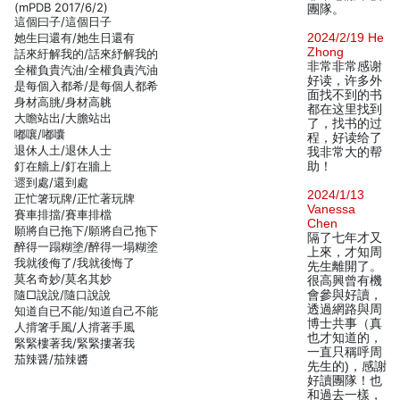
(mPDB 2017/6/2)
團隊。
這個曰子/這個日子
她生曰還有/她生日還有
2024/2/19 He
Zhong
話來紆解我的/話來紓解我的
非常非常感谢
全權負貴汽油/全權負責汽油
好读，许多外
是每個入都希/是每個人都希
面找不到的书
身材高朓/身材高䠷
都在这里找到
大瞻站出/大膽站出
了，找书的过
嘟嚷/嘟囔
程，好读给了
退休人土/退休人士
我非常大的帮
釘在艢上/釘在牆上
助！
遝到處/還到處
2024/1/13
正忙箸玩牌/正忙著玩牌
Vanessa
賽車排擋/賽車排檔
Chen
願將自已拖下/願將自己拖下
隔了七年才又
醉得一蹋糊塗/醉得一塌糊塗
上來，才知周
我就後侮了/我就後悔了
先生離開了。
莫名奇妙/莫名其妙
很高興曾有機
隨□說說/隨口說說
會參與好讀，
透過網路與周
知道自已不能/知道自己不能
博士共事（真
人揹箸手風/人揹著手風
也才知道的，
緊緊樓著我/緊緊摟著我
一直只稱呼周
茄辣醤/茄辣醬
先生的)，感謝
好讀團隊！也
和過去一樣，