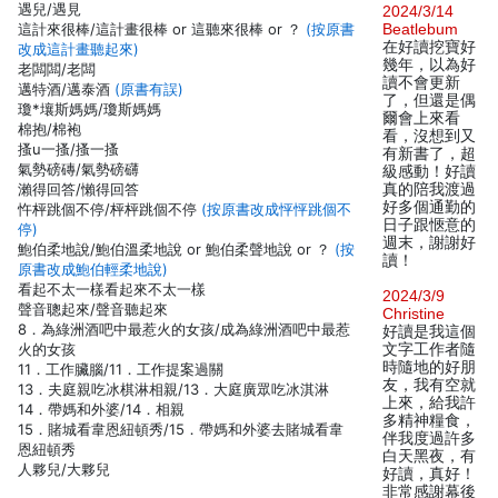
遇兒/遇見
2024/3/14
這計來很棒/這計畫很棒 or 這聽來很棒 or ？
(按原書
Beatlebum
在好讀挖寶好
改成這計畫聽起來)
幾年，以為好
老闆闆/老闆
讀不會更新
邁特酒/邁泰酒
(原書有誤)
了，但還是偶
瓊*壤斯媽媽/瓊斯媽媽
爾會上來看
棉抱/棉袍
看，沒想到又
搔u一搔/搔一搔
有新書了，超
氣勢磅磚/氣勢磅礴
級感動！好讀
瀨得回答/懶得回答
真的陪我渡過
好多個通勤的
忤枰跳個不停/枰枰跳個不停
(按原書改成怦怦跳個不
日子跟愜意的
停)
週末，謝謝好
鮑伯柔地說/鮑伯溫柔地說 or 鮑伯柔聲地說 or ？
(按
讀！
原書改成鮑伯輕柔地說)
看起不太一樣看起來不太一樣
2024/3/9
聲音聰起來/聲音聽起來
Christine
8．為綠洲酒吧中最惹火的女孩/成為綠洲酒吧中最惹
好讀是我這個
火的女孩
文字工作者隨
時隨地的好朋
11．工作臟腦/11．工作提案過關
友，我有空就
13．夫庭親吃冰棋淋相親/13．大庭廣眾吃冰淇淋
上來，給我許
14．帶媽和外婆/14．相親
多精神糧食，
15．賭城看韋恩紐頓秀/15．帶媽和外婆去賭城看韋
伴我度過許多
恩紐頓秀
白天黑夜，有
人夥兒/大夥兒
好讀，真好！
非常感謝幕後