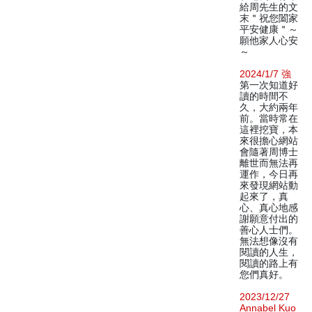
給周先生的文
末＂祝您闔家
平安健康＂～
願他家人心安
～
2024/1/7 強
第一次知道好
讀的時間不
久，大約兩年
前。當時常在
這裡挖寶，本
來很擔心網站
會隨著周博士
離世而無法再
運作，今日再
來發現網站動
起來了，真
心、真心地感
謝願意付出的
善心人士們。
無法想像沒有
閱讀的人生，
閱讀的路上有
您們真好。
2023/12/27
Annabel Kuo