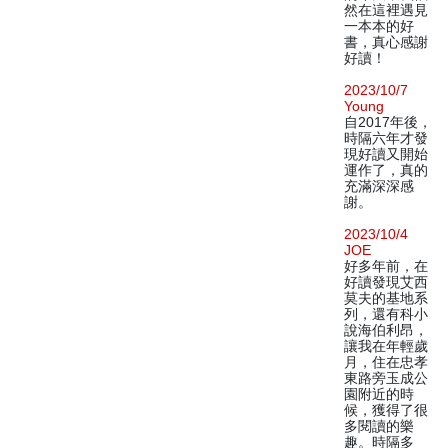
然在這裡遇見
一本本的好
書，真心感謝
好讀！
2023/10/7
Young
自2017年後，
時隔六年才發
現好讀又開始
運作了，真的
充滿深深感
謝。
2023/10/4
JOE
好多年前，在
好讀發現艾西
莫夫的基地系
列，還有科小
說海伯利昂，
讓我在年輕歲
月，住在忠孝
東路旁玉成公
園附近的時
候，獲得了很
多閱讀的樂
趣。時隔多