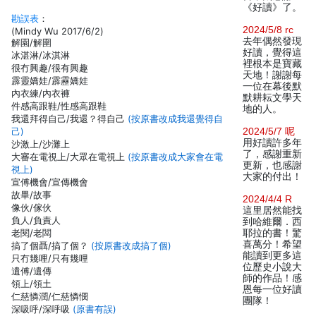
《好讀》了。
勘誤表
：
2024/5/8 rc
(Mindy Wu 2017/6/2)
去年偶然發現
解園/解圍
好讀，覺得這
冰湛淋/冰淇淋
裡根本是寶藏
很冇興趣/很有興趣
天地！謝謝每
霹靈嬌娃/霹靂嬌娃
一位在幕後默
內衣練/內衣褲
默耕耘文學天
件感高跟鞋/性感高跟鞋
地的人。
我還拜得自己/我還？得自己
(按原書改成我還覺得自
己)
2024/5/7 呢
用好讀許多年
沙激上/沙灘上
了，感謝重新
大審在電視上/大眾在電視上
(按原書改成大家會在電
更新，也感謝
視上)
大家的付出！
宣傅機會/宣傳機會
故畢/故事
2024/4/4 R
像伙/傢伙
這里居然能找
負人/負責人
到哈維爾．西
老閱/老闆
耶拉的書！驚
喜萬分！希望
搞了個聶/搞了個？
(按原書改成搞了個)
能讀到更多這
只冇幾哩/只有幾哩
位歷史小說大
遺傅/遺傳
師的作品！感
領上/領土
恩每一位好讀
仁慈憐潤/仁慈憐憫
團隊！
深吸呼/深呼吸
(原書有誤)