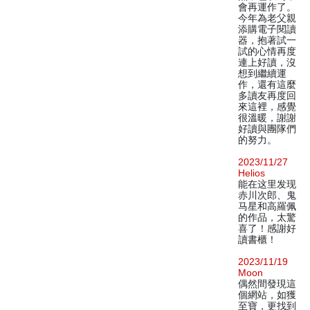
會再運作了。
今年為老父親
添購電子閱讀
器，抱著試一
試的心情再度
連上好讀，沒
想到繼續運
作，還有這麼
多讀友再度回
來這裡，感覺
很溫暖，謝謝
好讀與團隊們
的努力。
2023/11/27
Helios
能在这里发现
赤川次郎、鬼
马星和高羅佩
的作品，太驚
喜了！感謝好
讀書櫃！
2023/11/19
Moon
偶然間發現這
個網站，如獲
至寶，更找到