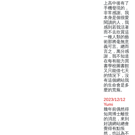
上高中後有了
手機發現的，
非常感謝。我
本身是個很愛
閱讀的人，我
感到若我活著
而不去欣賞這
一種人類的藝
術那將毫無意
義可言。總而
言之，萬分感
謝，我不知道
在每有能力買
書學校圖書館
又只能借七天
的情況下，沒
有這個網站我
的生命會是多
麼的荒蕪。
2023/12/12
Yumi
幾年前偶然得
知周博士離世
的消息，來到
好讀網站總會
覺得有點悵
然，也以為不