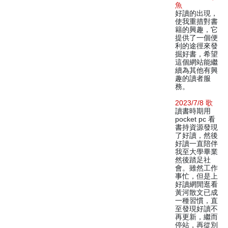
魚
好讀的出現，
使我重措對書
籍的興趣，它
提供了一個便
利的途徑來發
掘好書，希望
這個網站能繼
續為其他有興
趣的讀者服
務。
2023/7/8 歌
讀書時期用
pocket pc 看
書持資源發現
了好讀，然後
好讀一直陪伴
我至大學畢業
然後踏足社
會。雖然工作
事忙，但是上
好讀網閒逛看
黃河散文已成
一種習慣，直
至發現好讀不
再更新，繼而
停站，再從別