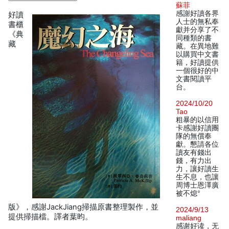
蘇菲
感謝好讀各界
好讀
人士的無私奉
書櫃
獻并分享了不
《典
同種類的書
藏
藏。在異地難
以購買中文書
籍，好讀提供
一個很好的中
文書閱讀平
台。
2024/10/20
Tao
粗暴的以信用
卡感謝好讀團
隊的無償奉
獻。懇請各位
讀友有錢出
錢，有力出
力，讓好讀生
生不息，也讓
周博士恩澤廣
被不熄°
版》，感謝JackJiang掃描原書整理製作，並
2024/9/13
提供掃描檔。譯者葉昀。
maliang
感谢好读，无