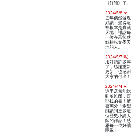
《好讀》了。
2024/5/8 rc
去年偶然發現
好讀，覺得這
裡根本是寶藏
天地！謝謝每
一位在幕後默
默耕耘文學天
地的人。
2024/5/7 呢
用好讀許多年
了，感謝重新
更新，也感謝
大家的付出！
2024/4/4 R
這里居然能找
到哈維爾．西
耶拉的書！驚
喜萬分！希望
能讀到更多這
位歷史小說大
師的作品！感
恩每一位好讀
團隊！