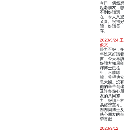
今日，偶然想
起老朋友，想
不到好讀還
在，令人又驚
又喜。祝福好
讀，好讀長
存。
2023/9/24 王
俊文
眼力不好，多
年沒來好讀看
書，今天再訪
好讀方知周劍
輝博士已往
生，不勝唏
噓，希望他安
息天國。沒有
他的辛苦創建
及許多熱心朋
友的共同努
力，好讀不容
易經營至今。
謝謝周博士及
熱心朋友的辛
勞貢獻！
2023/9/12