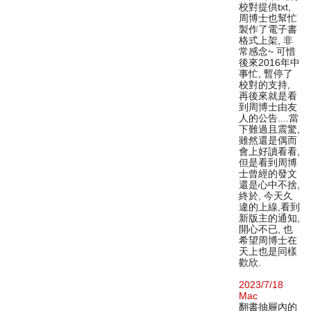
校對提供txt,
周博士也幫忙
製作了電子書
格式上架, 非
常感念~ 可惜
後來2016年中
事忙, 暫停了
校對的支持,
再後來就是看
到周博士由友
人的公告....當
下難過且震驚,
雖然還是偶而
會上好讀看看,
但是看到周博
士曾經的發文
還是心中不捨,
終於, 今天久
違的上線,看到
新版主的通知,
開心不已, 也
希望周博士在
天上也是同樣
歡欣.
2023/7/18
Mac
翻書抽屜內的