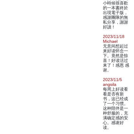
小時候很喜歡
的一本書終於
出現電子版，
感謝團隊的無
私分享，謝謝
好讀！
2023/11/18
Michael
无意间想起过
来好读怀念一
下。竟然是惊
喜！好读活过
来了！感恩 感
谢。
2023/11/5
angsila
每周上好读看
看是否有新
书，这已经成
了一个习惯。
这种陪伴是一
种舒服的，充
满确定感的安
心。感谢好
读。