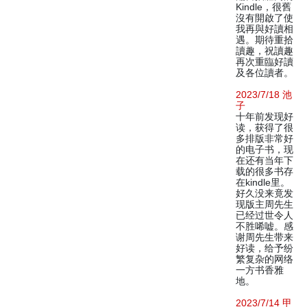
Kindle，很舊
沒有開啟了使
我再與好讀相
遇。期待重拾
讀趣，祝讀趣
再次重臨好讀
及各位讀者。
2023/7/18 池
子
十年前发现好
读，获得了很
多排版非常好
的电子书，现
在还有当年下
载的很多书存
在kindle里。
好久没来竟发
现版主周先生
已经过世令人
不胜唏嘘。感
谢周先生带来
好读，给予纷
繁复杂的网络
一方书香雅
地。
2023/7/14 甲