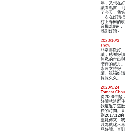
年，又想在好
讀看點書，到
了今天，我第
一次在好讀把
村上春樹的收
音機2讀完，
感謝好讀~
2023/10/3
snow
非常喜歡好
讀，感謝好讀
無私的付出與
陪伴的歲月。
永遠支持好
讀。祝福好讀
長長久久。
2023/9/24
Tomcat Chou
從2006年起，
好讀就這麼伴
我度過了這麼
長的時間。直
到2017.12的
噩耗傳來，我
以為就此不再
見好讀。直到