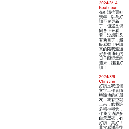
2024/3/14
Beatlebum
在好讀挖寶好
幾年，以為好
讀不會更新
了，但還是偶
爾會上來看
看，沒想到又
有新書了，超
級感動！好讀
真的陪我渡過
好多個通勤的
日子跟愜意的
週末，謝謝好
讀！
2024/3/9
Christine
好讀是我這個
文字工作者隨
時隨地的好朋
友，我有空就
上來，給我許
多精神糧食，
伴我度過許多
白天黑夜，有
好讀，真好！
非常感謝幕後