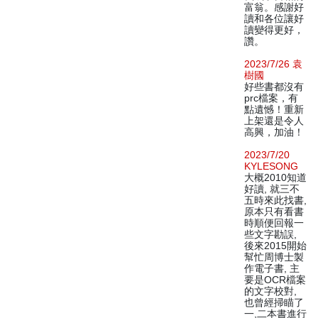
富翁。感謝好
讀和各位讓好
讀變得更好，
讚。
2023/7/26 袁
樹國
好些書都沒有
prc檔案，有
點遺憾！重新
上架還是令人
高興，加油！
2023/7/20
KYLESONG
大概2010知道
好讀, 就三不
五時來此找書,
原本只有看書
時順便回報一
些文字勘誤,
後來2015開始
幫忙周博士製
作電子書, 主
要是OCR檔案
的文字校對,
也曾經掃瞄了
一,二本書進行