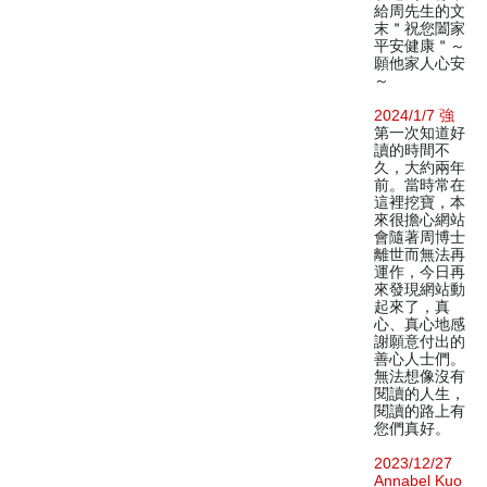
給周先生的文
末＂祝您闔家
平安健康＂～
願他家人心安
～
2024/1/7 強
第一次知道好
讀的時間不
久，大約兩年
前。當時常在
這裡挖寶，本
來很擔心網站
會隨著周博士
離世而無法再
運作，今日再
來發現網站動
起來了，真
心、真心地感
謝願意付出的
善心人士們。
無法想像沒有
閱讀的人生，
閱讀的路上有
您們真好。
2023/12/27
Annabel Kuo