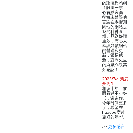
的論壇得悉網
主離世一事，
心有點哀傷，
後悔未曾跟他
言謝在學習期
間他的網站是
我的精神食
糧。見到好讀
重啟，有心人
延續好讀網站
的營運和更
新，很是感
激，對周先生
的貢獻亦致萬
分感謝！
2023/7/4 葉扁
舟先生
相识十年，前
面看过不少好
书，谢谢你。
今年时间更多
了，希望在
haodoo度过
更好的年华。
>>
更多感言