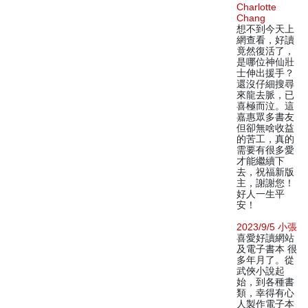
Charlotte
Chang
想不到今天上
網查看，好讀
竟然復活了，
是哪位神仙壯
士伸出援手？
還沒仔細搜尋
來龍去脈，已
喜極而泣。這
嘉惠眾多書友
但卻無啥收益
的苦工，真的
需要有很多愛
才能繼續下
去，祝福新版
主，謝謝您！
好人一生平
安！
2023/9/5 小張
喜愛好讀網站
及電子書本 很
多年月了。從
武俠小說起
始，到各種書
類，幸得有心
人製作電子本