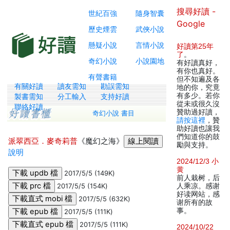
搜尋好讀 -
世紀百強
隨身智囊
Google
歷史煙雲
武俠小說
懸疑小說
言情小說
好讀第25年
了
。
奇幻小說
小說園地
有好讀真好，
有你也真好。
有聲書籍
但不知遍及各
有關好讀
讀友需知
勘誤需知
地的你，究竟
有多少。若你
製書需知
分工輸入
支持好讀
從未或很久沒
聯絡好讀
贊助過好讀，
奇幻小說 書目
請按這裡
，贊
助好讀也讓我
們知道你的鼓
派翠西亞．麥奇莉普
《魔幻之海》
勵與支持。
說明
2024/12/3 小
黄
2017/5/5 (149K)
前人栽树，后
2017/5/5 (154K)
人乘凉。感谢
好读网站，感
2017/5/5 (632K)
谢所有的故
事。
2017/5/5 (111K)
2017/5/5 (111K)
2024/10/22