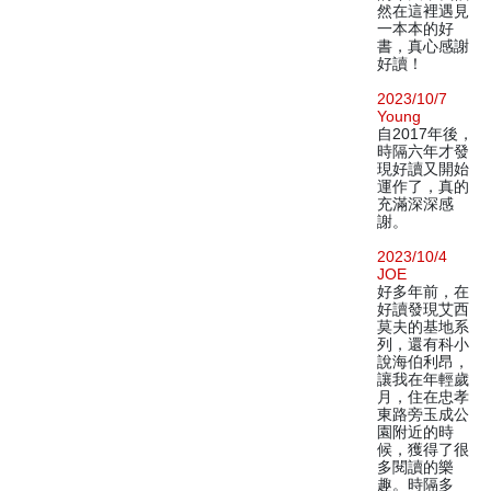
然在這裡遇見
一本本的好
書，真心感謝
好讀！
2023/10/7
Young
自2017年後，
時隔六年才發
現好讀又開始
運作了，真的
充滿深深感
謝。
2023/10/4
JOE
好多年前，在
好讀發現艾西
莫夫的基地系
列，還有科小
說海伯利昂，
讓我在年輕歲
月，住在忠孝
東路旁玉成公
園附近的時
候，獲得了很
多閱讀的樂
趣。時隔多