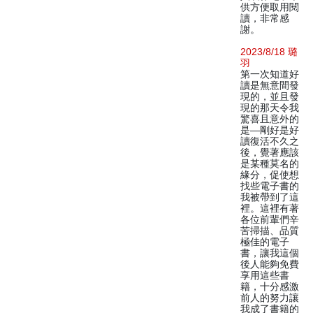
供方便取用閱
讀，非常感
謝。
2023/8/18 璐
羽
第一次知道好
讀是無意間發
現的，並且發
現的那天令我
驚喜且意外的
是—剛好是好
讀復活不久之
後，覺著應該
是某種莫名的
緣分，促使想
找些電子書的
我被帶到了這
裡。這裡有著
各位前輩們辛
苦掃描、品質
極佳的電子
書，讓我這個
後人能夠免費
享用這些書
籍，十分感激
前人的努力讓
我成了書籍的