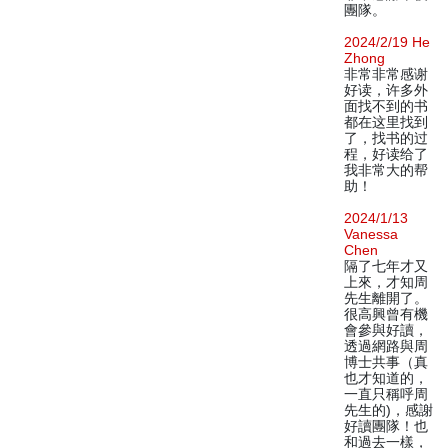
團隊。
2024/2/19 He
Zhong
非常非常感谢
好读，许多外
面找不到的书
都在这里找到
了，找书的过
程，好读给了
我非常大的帮
助！
2024/1/13
Vanessa
Chen
隔了七年才又
上來，才知周
先生離開了。
很高興曾有機
會參與好讀，
透過網路與周
博士共事（真
也才知道的，
一直只稱呼周
先生的)，感謝
好讀團隊！也
和過去一樣，