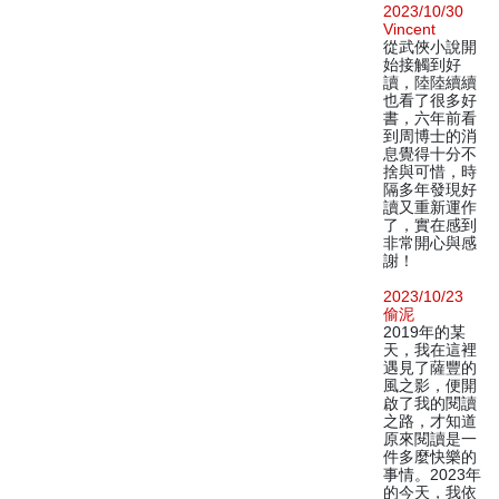
2023/10/30
Vincent
從武俠小說開
始接觸到好
讀，陸陸續續
也看了很多好
書，六年前看
到周博士的消
息覺得十分不
捨與可惜，時
隔多年發現好
讀又重新運作
了，實在感到
非常開心與感
謝！
2023/10/23
偷泥
2019年的某
天，我在這裡
遇見了薩豐的
風之影，便開
啟了我的閱讀
之路，才知道
原來閱讀是一
件多麼快樂的
事情。2023年
的今天，我依