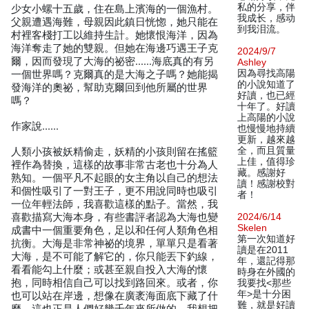
私的分享，伴
少女小螺十五歲，住在島上濱海的一個漁村。
我成长，感动
父親遭遇海難，母親因此鎮日恍惚，她只能在
到我泪流。
村裡客棧打工以維持生計。她懷恨海洋，因為
海洋奪走了她的雙親。但她在海邊巧遇王子克
2024/9/7
爾，因而發現了大海的祕密……海底真的有另
Ashley
因為尋找高陽
一個世界嗎？克爾真的是大海之子嗎？她能揭
的小說知道了
發海洋的奧祕，幫助克爾回到他所屬的世界
好讀，也已經
嗎？
十年了。好讀
上高陽的小說
作家說......
也慢慢地持續
更新，越來越
全，而且質量
人類小孩被妖精偷走，妖精的小孩則留在搖籃
上佳，值得珍
裡作為替換，這樣的故事非常古老也十分為人
藏。感謝好
熟知。一個平凡不起眼的女主角以自己的想法
讀！感謝校對
和個性吸引了一對王子，更不用說同時也吸引
者！
一位年輕法師，我喜歡這樣的點子。當然，我
喜歡描寫大海本身，有些書評者認為大海也變
2024/6/14
Skelen
成書中一個重要角色，足以和任何人類角色相
第一次知道好
抗衡。大海是非常神祕的境界，單單只是看著
讀是在2011
大海，是不可能了解它的，你只能丟下釣線，
年，還記得那
看看能勾上什麼；或甚至親自投入大海的懷
時身在外國的
抱，同時相信自己可以找到路回來。或者，你
我要找<那些
年>是十分困
也可以站在岸邊，想像在廣袤海面底下藏了什
難，就是好讀