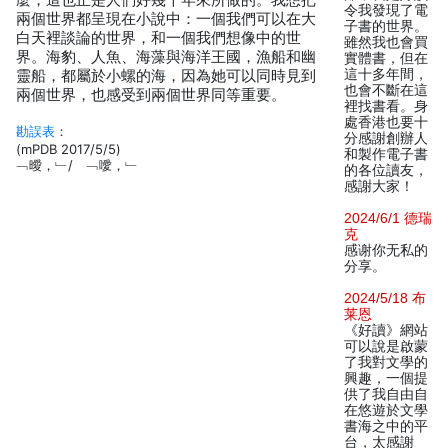
麼，這也正是人們好幾千年來所做的。我想把
令我發現了電
兩個世界都呈現在小說中：一個我們可以在大
子書的世界。
白天裡談論的世界，和一個我們想像中的世
雖然我也會買
界。海豹、人魚、海藻與海洋王國，漁船和幽
實體書，但在
這十多年間，
靈船，都屬於小螺的海，因為她可以同時見到
也會不斷在這
兩個世界，也感受到兩個世界同等重要。
裡找書看。身
處香港也要十
勘誤表
：
分感謝創辦人
(mPDB 2017/5/5)
和製作電子書
﹁曖，﹂/ ﹁噯，﹂
的各位讀友，
感謝大家！
2024/6/1 德瑞
克
感谢你无私的
分享。
2024/5/18 布
莱恩
《好讀》網站
可以說是啟蒙
了我對文學的
興趣，一個提
供了我自由自
在悠遊於文學
書海之中的平
台，太感謝