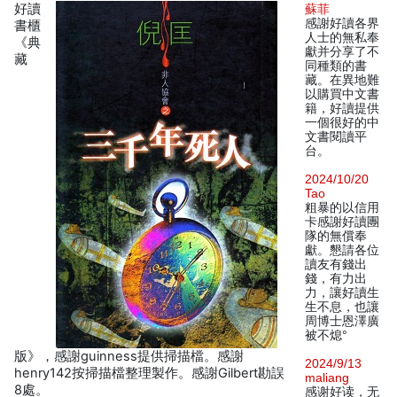
好讀
蘇菲
感謝好讀各界
書櫃
人士的無私奉
《典
獻并分享了不
藏
同種類的書
藏。在異地難
以購買中文書
籍，好讀提供
一個很好的中
文書閱讀平
台。
2024/10/20
Tao
粗暴的以信用
卡感謝好讀團
隊的無償奉
獻。懇請各位
讀友有錢出
錢，有力出
力，讓好讀生
生不息，也讓
周博士恩澤廣
被不熄°
版》，感謝guinness提供掃描檔。感謝
2024/9/13
henry142按掃描檔整理製作。感謝Gilbert勘誤
maliang
8處。
感谢好读，无