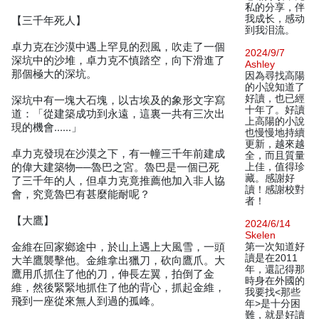
私的分享，伴
我成长，感动
【三千年死人】
到我泪流。
卓力克在沙漠中遇上罕見的烈風，吹走了一個
2024/9/7
深坑中的沙堆，卓力克不慎踏空，向下滑進了
Ashley
那個極大的深坑。
因為尋找高陽
的小說知道了
好讀，也已經
深坑中有一塊大石塊，以古埃及的象形文字寫
十年了。好讀
道：「從建築成功到永遠，這裏一共有三次出
上高陽的小說
現的機會……」
也慢慢地持續
更新，越來越
卓力克發現在沙漠之下，有一幢三千年前建成
全，而且質量
的偉大建築物──魯巴之宮。魯巴是一個已死
上佳，值得珍
藏。感謝好
了三千年的人，但卓力克竟推薦他加入非人協
讀！感謝校對
會，究竟魯巴有甚麼能耐呢？
者！
【大鷹】
2024/6/14
Skelen
金維在回家鄉途中，於山上遇上大風雪，一頭
第一次知道好
讀是在2011
大羊鷹襲擊他。金維拿出獵刀，砍向鷹爪。大
年，還記得那
鷹用爪抓住了他的刀，伸長左翼，拍倒了金
時身在外國的
維，然後緊緊地抓住了他的背心，抓起金維，
我要找<那些
飛到一座從來無人到過的孤峰。
年>是十分困
難，就是好讀