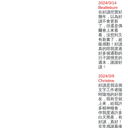
2024/3/14
Beatlebum
在好讀挖寶好
幾年，以為好
讀不會更新
了，但還是偶
爾會上來看
看，沒想到又
有新書了，超
級感動！好讀
真的陪我渡過
好多個通勤的
日子跟愜意的
週末，謝謝好
讀！
2024/3/9
Christine
好讀是我這個
文字工作者隨
時隨地的好朋
友，我有空就
上來，給我許
多精神糧食，
伴我度過許多
白天黑夜，有
好讀，真好！
非常感謝幕後