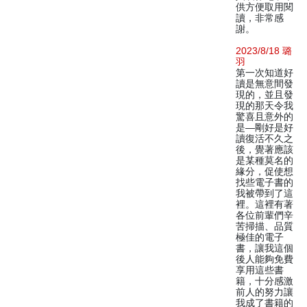
供方便取用閱
讀，非常感
謝。
2023/8/18 璐
羽
第一次知道好
讀是無意間發
現的，並且發
現的那天令我
驚喜且意外的
是—剛好是好
讀復活不久之
後，覺著應該
是某種莫名的
緣分，促使想
找些電子書的
我被帶到了這
裡。這裡有著
各位前輩們辛
苦掃描、品質
極佳的電子
書，讓我這個
後人能夠免費
享用這些書
籍，十分感激
前人的努力讓
我成了書籍的