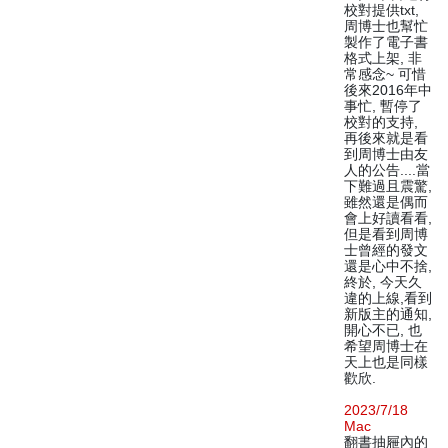
校對提供txt,
周博士也幫忙
製作了電子書
格式上架, 非
常感念~ 可惜
後來2016年中
事忙, 暫停了
校對的支持,
再後來就是看
到周博士由友
人的公告....當
下難過且震驚,
雖然還是偶而
會上好讀看看,
但是看到周博
士曾經的發文
還是心中不捨,
終於, 今天久
違的上線,看到
新版主的通知,
開心不已, 也
希望周博士在
天上也是同樣
歡欣.
2023/7/18
Mac
翻書抽屜內的