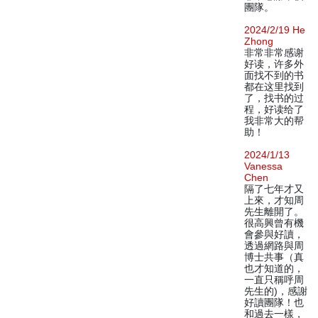
團隊。
2024/2/19 He
Zhong
非常非常感谢
好读，许多外
面找不到的书
都在这里找到
了，找书的过
程，好读给了
我非常大的帮
助！
2024/1/13
Vanessa
Chen
隔了七年才又
上來，才知周
先生離開了。
很高興曾有機
會參與好讀，
透過網路與周
博士共事（真
也才知道的，
一直只稱呼周
先生的)，感謝
好讀團隊！也
和過去一樣，