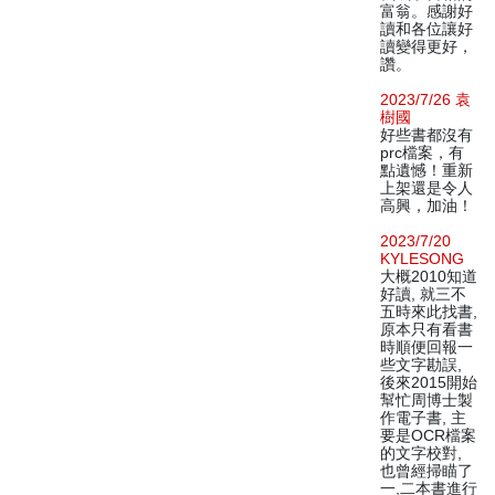
富翁。感謝好
讀和各位讓好
讀變得更好，
讚。
2023/7/26 袁
樹國
好些書都沒有
prc檔案，有
點遺憾！重新
上架還是令人
高興，加油！
2023/7/20
KYLESONG
大概2010知道
好讀, 就三不
五時來此找書,
原本只有看書
時順便回報一
些文字勘誤,
後來2015開始
幫忙周博士製
作電子書, 主
要是OCR檔案
的文字校對,
也曾經掃瞄了
一,二本書進行