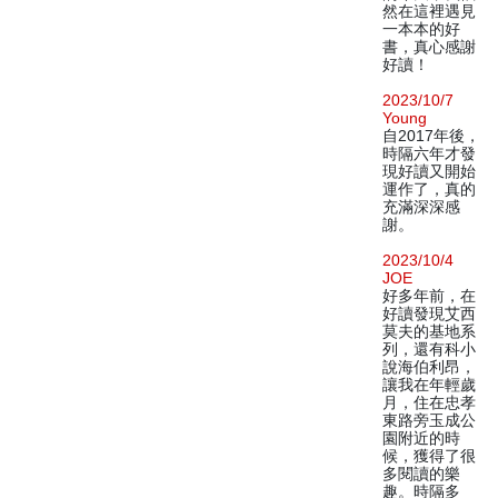
然在這裡遇見
一本本的好
書，真心感謝
好讀！
2023/10/7
Young
自2017年後，
時隔六年才發
現好讀又開始
運作了，真的
充滿深深感
謝。
2023/10/4
JOE
好多年前，在
好讀發現艾西
莫夫的基地系
列，還有科小
說海伯利昂，
讓我在年輕歲
月，住在忠孝
東路旁玉成公
園附近的時
候，獲得了很
多閱讀的樂
趣。時隔多