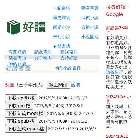
搜尋好讀 -
世紀百強
隨身智囊
Google
歷史煙雲
武俠小說
懸疑小說
言情小說
好讀第25年
了
。
奇幻小說
小說園地
有好讀真好，
有你也真好。
有聲書籍
但不知遍及各
有關好讀
讀友需知
勘誤需知
地的你，究竟
有多少。若你
製書需知
分工輸入
支持好讀
從未或很久沒
聯絡好讀
贊助過好讀，
奇幻小說 書目
請按這裡
，贊
助好讀也讓我
們知道你的鼓
倪匡
《三千年死人》
說明
勵與支持。
2024/12/3 小
2017/5/5 (148K) 2017/6/2
黄
2017/5/5 (140K) 2017/6/2
前人栽树，后
人乘凉。感谢
2017/5/5 (415K) 2017/6/2
好读网站，感
2017/5/5 (103K) 2017/6/2
谢所有的故
事。
2017/5/5 (103K) 2017/6/2
2024/10/22