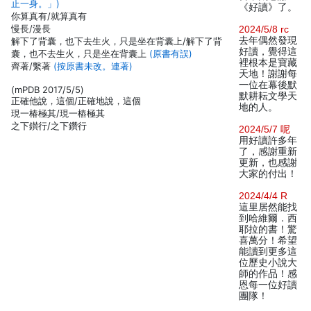
止一身。」)
《好讀》了。
你算真有/就算真有
慢長/漫長
2024/5/8 rc
去年偶然發現
解下了背囊，也下去生火，只是坐在背囊上/解下了背
好讀，覺得這
囊，也不去生火，只是坐在背囊上
(原書有誤)
裡根本是寶藏
齊著/繫著
(按原書未改。連著)
天地！謝謝每
一位在幕後默
(mPDB 2017/5/5)
默耕耘文學天
正確他說，這個/正確地說，這個
地的人。
現一椿極其/現一樁極其
之下鑚行/之下鑽行
2024/5/7 呢
用好讀許多年
了，感謝重新
更新，也感謝
大家的付出！
2024/4/4 R
這里居然能找
到哈維爾．西
耶拉的書！驚
喜萬分！希望
能讀到更多這
位歷史小說大
師的作品！感
恩每一位好讀
團隊！