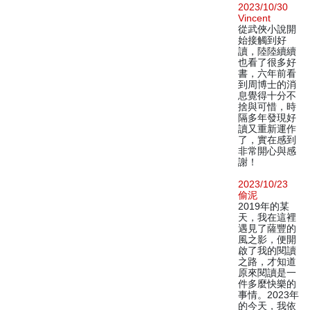
2023/10/30
Vincent
從武俠小說開
始接觸到好
讀，陸陸續續
也看了很多好
書，六年前看
到周博士的消
息覺得十分不
捨與可惜，時
隔多年發現好
讀又重新運作
了，實在感到
非常開心與感
謝！
2023/10/23
偷泥
2019年的某
天，我在這裡
遇見了薩豐的
風之影，便開
啟了我的閱讀
之路，才知道
原來閱讀是一
件多麼快樂的
事情。2023年
的今天，我依