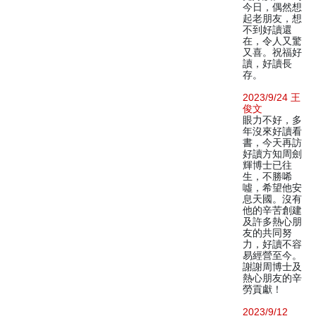
今日，偶然想
起老朋友，想
不到好讀還
在，令人又驚
又喜。祝福好
讀，好讀長
存。
2023/9/24 王
俊文
眼力不好，多
年沒來好讀看
書，今天再訪
好讀方知周劍
輝博士已往
生，不勝唏
噓，希望他安
息天國。沒有
他的辛苦創建
及許多熱心朋
友的共同努
力，好讀不容
易經營至今。
謝謝周博士及
熱心朋友的辛
勞貢獻！
2023/9/12