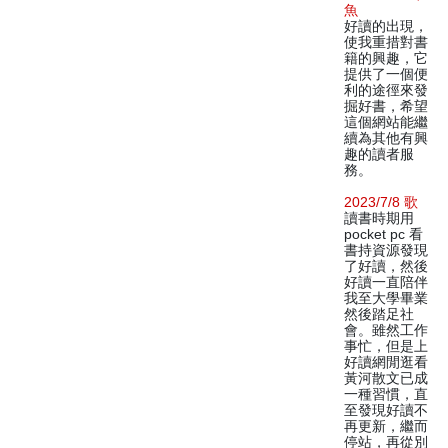
魚
好讀的出現，
使我重措對書
籍的興趣，它
提供了一個便
利的途徑來發
掘好書，希望
這個網站能繼
續為其他有興
趣的讀者服
務。
2023/7/8 歌
讀書時期用
pocket pc 看
書持資源發現
了好讀，然後
好讀一直陪伴
我至大學畢業
然後踏足社
會。雖然工作
事忙，但是上
好讀網閒逛看
黃河散文已成
一種習慣，直
至發現好讀不
再更新，繼而
停站，再從別