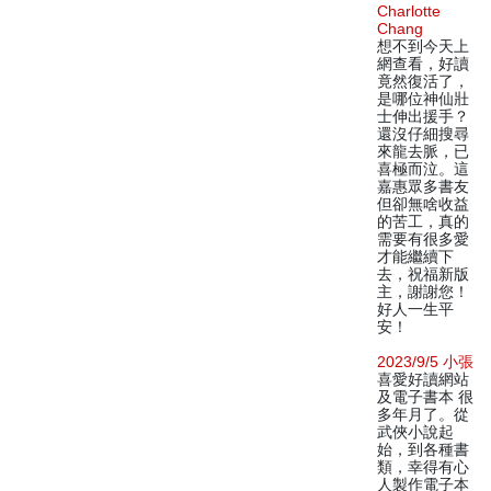
Charlotte
Chang
想不到今天上
網查看，好讀
竟然復活了，
是哪位神仙壯
士伸出援手？
還沒仔細搜尋
來龍去脈，已
喜極而泣。這
嘉惠眾多書友
但卻無啥收益
的苦工，真的
需要有很多愛
才能繼續下
去，祝福新版
主，謝謝您！
好人一生平
安！
2023/9/5 小張
喜愛好讀網站
及電子書本 很
多年月了。從
武俠小說起
始，到各種書
類，幸得有心
人製作電子本