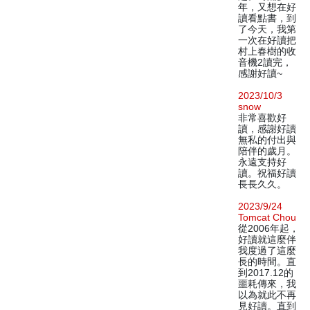
年，又想在好
讀看點書，到
了今天，我第
一次在好讀把
村上春樹的收
音機2讀完，
感謝好讀~
2023/10/3
snow
非常喜歡好
讀，感謝好讀
無私的付出與
陪伴的歲月。
永遠支持好
讀。祝福好讀
長長久久。
2023/9/24
Tomcat Chou
從2006年起，
好讀就這麼伴
我度過了這麼
長的時間。直
到2017.12的
噩耗傳來，我
以為就此不再
見好讀。直到