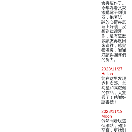
會再運作了。
今年為老父親
添購電子閱讀
器，抱著試一
試的心情再度
連上好讀，沒
想到繼續運
作，還有這麼
多讀友再度回
來這裡，感覺
很溫暖，謝謝
好讀與團隊們
的努力。
2023/11/27
Helios
能在这里发现
赤川次郎、鬼
马星和高羅佩
的作品，太驚
喜了！感謝好
讀書櫃！
2023/11/19
Moon
偶然間發現這
個網站，如獲
至寶，更找到