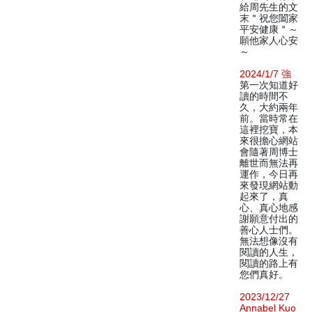
給周先生的文
末＂祝您闔家
平安健康＂～
願他家人心安
～
2024/1/7 強
第一次知道好
讀的時間不
久，大約兩年
前。當時常在
這裡挖寶，本
來很擔心網站
會隨著周博士
離世而無法再
運作，今日再
來發現網站動
起來了，真
心、真心地感
謝願意付出的
善心人士們。
無法想像沒有
閱讀的人生，
閱讀的路上有
您們真好。
2023/12/27
Annabel Kuo