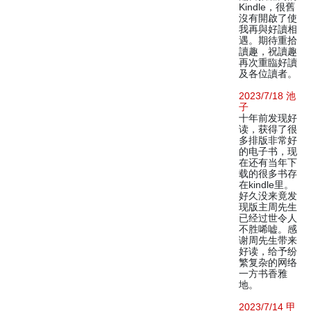
Kindle，很舊
沒有開啟了使
我再與好讀相
遇。期待重拾
讀趣，祝讀趣
再次重臨好讀
及各位讀者。
2023/7/18 池
子
十年前发现好
读，获得了很
多排版非常好
的电子书，现
在还有当年下
载的很多书存
在kindle里。
好久没来竟发
现版主周先生
已经过世令人
不胜唏嘘。感
谢周先生带来
好读，给予纷
繁复杂的网络
一方书香雅
地。
2023/7/14 甲