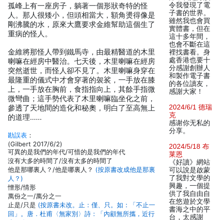
令我發現了電
孤峰上有一座房子，躺著一個形狀奇特的怪
子書的世界。
人。那人很矮小，但頭相當大，額角燙得像是
雖然我也會買
剛沸騰的水，原來大鷹要求金維幫助這個生了
實體書，但在
重病的怪人。
這十多年間，
也會不斷在這
金維將那怪人帶到鐵馬寺，由最精醫道的木里
裡找書看。身
處香港也要十
喇嘛在經房中醫治。七天後，木里喇嘛在經房
分感謝創辦人
突然逝世，而怪人卻不見了。木里喇嘛身穿在
和製作電子書
最隆重的儀式中才會穿著的袈裟，一手放在膝
的各位讀友，
上，一手放在胸前，食指指向上，其餘手指微
感謝大家！
微彎曲；這手勢代表了木里喇嘛臨坐化之前，
2024/6/1 德瑞
參透了天地間的造化和秘奧，明白了至高無上
克
的道理……
感谢你无私的
分享。
勘誤表
：
(Gilbert 2017/6/2)
2024/5/18 布
可異的是我們的年代/可惜的是我們的年代
莱恩
沒有大多的時間了/沒有太多的時間了
《好讀》網站
他是那哪裏人？/他是哪裏人？
(按原書改成他是那裏
可以說是啟蒙
了我對文學的
人？)
興趣，一個提
憎形/情形
供了我自由自
萬份之一/萬分之一
在悠遊於文學
止是/只是
(按原書未改。止：僅、只。如：「不止一
書海之中的平
回」。唐．杜甫〈無家別〉詩：「內顧無所攜，近行
台，太感謝