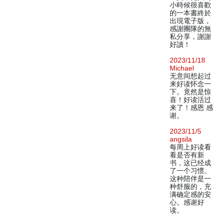
小時候很喜歡
的一本書終於
出現電子版，
感謝團隊的無
私分享，謝謝
好讀！
2023/11/18
Michael
无意间想起过
来好读怀念一
下。竟然是惊
喜！好读活过
来了！感恩 感
谢。
2023/11/5
angsila
每周上好读看
看是否有新
书，这已经成
了一个习惯。
这种陪伴是一
种舒服的，充
满确定感的安
心。感谢好
读。