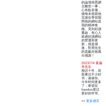
的論壇得悉網
主離世一事，
心有點哀傷，
後悔未曾跟他
言謝在學習期
間他的網站是
我的精神食
糧。見到好讀
重啟，有心人
延續好讀網站
的營運和更
新，很是感
激，對周先生
的貢獻亦致萬
分感謝！
2023/7/4 葉扁
舟先生
相识十年，前
面看过不少好
书，谢谢你。
今年时间更多
了，希望在
haodoo度过
更好的年华。
>>
更多感言