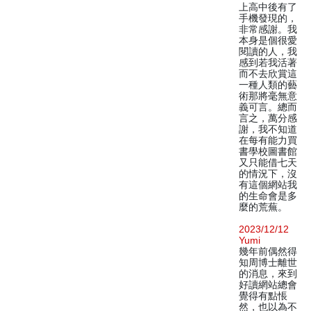
上高中後有了
手機發現的，
非常感謝。我
本身是個很愛
閱讀的人，我
感到若我活著
而不去欣賞這
一種人類的藝
術那將毫無意
義可言。總而
言之，萬分感
謝，我不知道
在每有能力買
書學校圖書館
又只能借七天
的情況下，沒
有這個網站我
的生命會是多
麼的荒蕪。
2023/12/12
Yumi
幾年前偶然得
知周博士離世
的消息，來到
好讀網站總會
覺得有點悵
然，也以為不