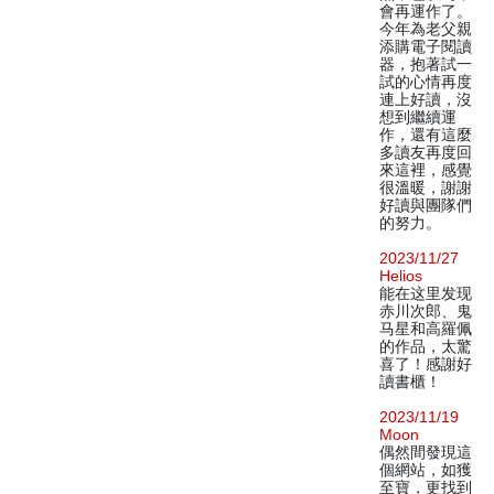
會再運作了。
今年為老父親
添購電子閱讀
器，抱著試一
試的心情再度
連上好讀，沒
想到繼續運
作，還有這麼
多讀友再度回
來這裡，感覺
很溫暖，謝謝
好讀與團隊們
的努力。
2023/11/27
Helios
能在这里发现
赤川次郎、鬼
马星和高羅佩
的作品，太驚
喜了！感謝好
讀書櫃！
2023/11/19
Moon
偶然間發現這
個網站，如獲
至寶，更找到