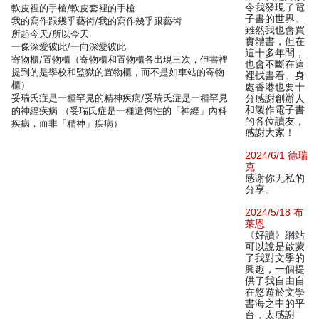
令我發現了電
軟皮裡的手槍/軟皮套裡的手槍
子書的世界。
我的寫作跟幾乎藝術/我的寫作幾乎跟藝術
雖然我也會買
所起今天/所以今天
實體書，但在
一像深愛彼此/一向深愛彼此
這十多年間，
寄物櫃/置物櫃（寄物櫃和置物櫃各出現三次，但書裡
也會不斷在這
提到的是學校和監獄的置物櫃，而不是如車站的寄物
裡找書看。身
櫃）
處香港也要十
妥瑞氏症是一種罕見的精神疾病/妥瑞氏症是一種罕見
分感謝創辦人
和製作電子書
的神經疾病 （妥瑞氏症是一種遺傳性的「神經」內科
的各位讀友，
疾病，而非「精神」疾病）
感謝大家！
2024/6/1 德瑞
克
感谢你无私的
分享。
2024/5/18 布
莱恩
《好讀》網站
可以說是啟蒙
了我對文學的
興趣，一個提
供了我自由自
在悠遊於文學
書海之中的平
台，太感謝