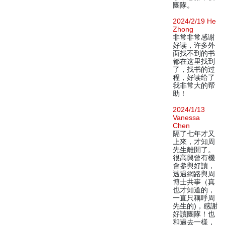
團隊。
2024/2/19 He
Zhong
非常非常感谢
好读，许多外
面找不到的书
都在这里找到
了，找书的过
程，好读给了
我非常大的帮
助！
2024/1/13
Vanessa
Chen
隔了七年才又
上來，才知周
先生離開了。
很高興曾有機
會參與好讀，
透過網路與周
博士共事（真
也才知道的，
一直只稱呼周
先生的)，感謝
好讀團隊！也
和過去一樣，