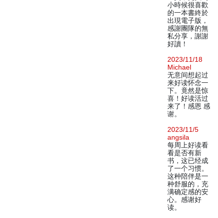
小時候很喜歡
的一本書終於
出現電子版，
感謝團隊的無
私分享，謝謝
好讀！
2023/11/18
Michael
无意间想起过
来好读怀念一
下。竟然是惊
喜！好读活过
来了！感恩 感
谢。
2023/11/5
angsila
每周上好读看
看是否有新
书，这已经成
了一个习惯。
这种陪伴是一
种舒服的，充
满确定感的安
心。感谢好
读。