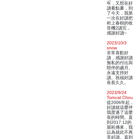
年，又想在好
讀看點書，到
了今天，我第
一次在好讀把
村上春樹的收
音機2讀完，
感謝好讀~
2023/10/3
snow
非常喜歡好
讀，感謝好讀
無私的付出與
陪伴的歲月。
永遠支持好
讀。祝福好讀
長長久久。
2023/9/24
Tomcat Chou
從2006年起，
好讀就這麼伴
我度過了這麼
長的時間。直
到2017.12的
噩耗傳來，我
以為就此不再
見好讀。直到