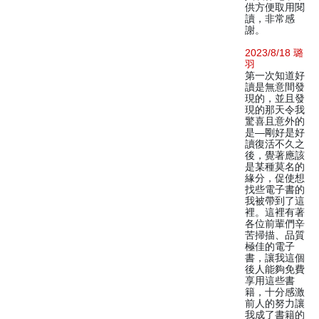
供方便取用閱
讀，非常感
謝。
2023/8/18 璐
羽
第一次知道好
讀是無意間發
現的，並且發
現的那天令我
驚喜且意外的
是—剛好是好
讀復活不久之
後，覺著應該
是某種莫名的
緣分，促使想
找些電子書的
我被帶到了這
裡。這裡有著
各位前輩們辛
苦掃描、品質
極佳的電子
書，讓我這個
後人能夠免費
享用這些書
籍，十分感激
前人的努力讓
我成了書籍的