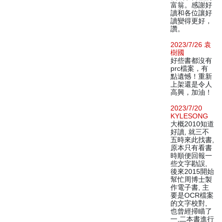
富翁。感謝好
讀和各位讓好
讀變得更好，
讚。
2023/7/26 袁
樹國
好些書都沒有
prc檔案，有
點遺憾！重新
上架還是令人
高興，加油！
2023/7/20
KYLESONG
大概2010知道
好讀, 就三不
五時來此找書,
原本只有看書
時順便回報一
些文字勘誤,
後來2015開始
幫忙周博士製
作電子書, 主
要是OCR檔案
的文字校對,
也曾經掃瞄了
一,二本書進行