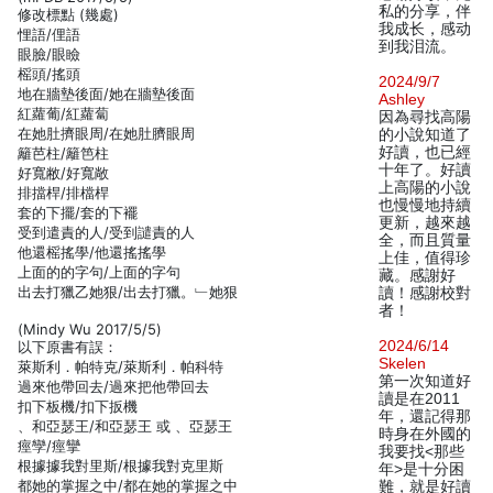
私的分享，伴
修改標點 (幾處)
我成长，感动
悝語/俚語
到我泪流。
眼臉/眼瞼
榣頭/搖頭
2024/9/7
地在牆墊後面/她在牆墊後面
Ashley
紅蘿葡/紅蘿蔔
因為尋找高陽
在她肚擠眼周/在她肚臍眼周
的小說知道了
好讀，也已經
籬芭柱/籬笆柱
十年了。好讀
好寬敝/好寬敞
上高陽的小說
排擋桿/排檔桿
也慢慢地持續
套的下擺/套的下襬
更新，越來越
受到遣責的人/受到譴責的人
全，而且質量
他還榣搖學/他還搖搖學
上佳，值得珍
上面的的字句/上面的字句
藏。感謝好
出去打獵乙她狠/出去打獵。﹂她狠
讀！感謝校對
者！
(Mindy Wu 2017/5/5)
2024/6/14
以下原書有誤：
Skelen
萊斯利．帕特克/萊斯利．帕科特
第一次知道好
過來他帶回去/過來把他帶回去
讀是在2011
扣下板機/扣下扳機
年，還記得那
、和亞瑟王/和亞瑟王 或 、亞瑟王
時身在外國的
痙孿/痙攣
我要找<那些
根據據我對里斯/根據我對克里斯
年>是十分困
都她的掌握之中/都在她的掌握之中
難，就是好讀