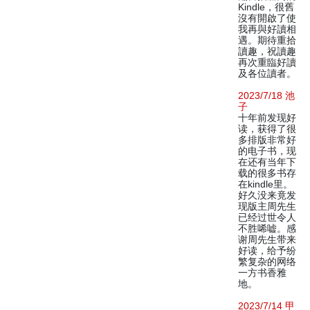
Kindle，很舊
沒有開啟了使
我再與好讀相
遇。期待重拾
讀趣，祝讀趣
再次重臨好讀
及各位讀者。
2023/7/18 池
子
十年前发现好
读，获得了很
多排版非常好
的电子书，现
在还有当年下
载的很多书存
在kindle里。
好久没来竟发
现版主周先生
已经过世令人
不胜唏嘘。感
谢周先生带来
好读，给予纷
繁复杂的网络
一方书香雅
地。
2023/7/14 甲