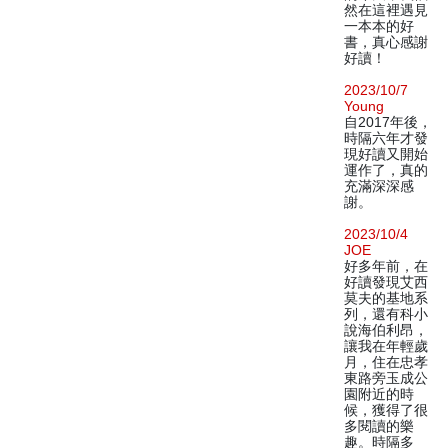
然在這裡遇見
一本本的好
書，真心感謝
好讀！
2023/10/7
Young
自2017年後，
時隔六年才發
現好讀又開始
運作了，真的
充滿深深感
謝。
2023/10/4
JOE
好多年前，在
好讀發現艾西
莫夫的基地系
列，還有科小
說海伯利昂，
讓我在年輕歲
月，住在忠孝
東路旁玉成公
園附近的時
候，獲得了很
多閱讀的樂
趣。時隔多