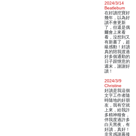
2024/3/14
Beatlebum
在好讀挖寶好
幾年，以為好
讀不會更新
了，但還是偶
爾會上來看
看，沒想到又
有新書了，超
級感動！好讀
真的陪我渡過
好多個通勤的
日子跟愜意的
週末，謝謝好
讀！
2024/3/9
Christine
好讀是我這個
文字工作者隨
時隨地的好朋
友，我有空就
上來，給我許
多精神糧食，
伴我度過許多
白天黑夜，有
好讀，真好！
非常感謝幕後