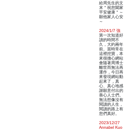
給周先生的文
末＂祝您闔家
平安健康＂～
願他家人心安
～
2024/1/7 強
第一次知道好
讀的時間不
久，大約兩年
前。當時常在
這裡挖寶，本
來很擔心網站
會隨著周博士
離世而無法再
運作，今日再
來發現網站動
起來了，真
心、真心地感
謝願意付出的
善心人士們。
無法想像沒有
閱讀的人生，
閱讀的路上有
您們真好。
2023/12/27
Annabel Kuo