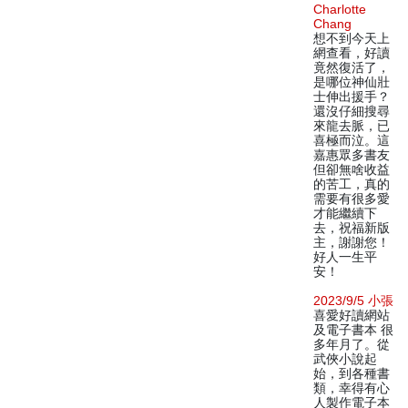
Charlotte
Chang
想不到今天上
網查看，好讀
竟然復活了，
是哪位神仙壯
士伸出援手？
還沒仔細搜尋
來龍去脈，已
喜極而泣。這
嘉惠眾多書友
但卻無啥收益
的苦工，真的
需要有很多愛
才能繼續下
去，祝福新版
主，謝謝您！
好人一生平
安！
2023/9/5 小張
喜愛好讀網站
及電子書本 很
多年月了。從
武俠小說起
始，到各種書
類，幸得有心
人製作電子本