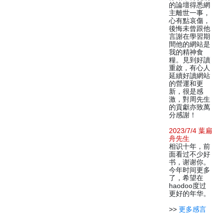
的論壇得悉網
主離世一事，
心有點哀傷，
後悔未曾跟他
言謝在學習期
間他的網站是
我的精神食
糧。見到好讀
重啟，有心人
延續好讀網站
的營運和更
新，很是感
激，對周先生
的貢獻亦致萬
分感謝！
2023/7/4 葉扁
舟先生
相识十年，前
面看过不少好
书，谢谢你。
今年时间更多
了，希望在
haodoo度过
更好的年华。
>>
更多感言