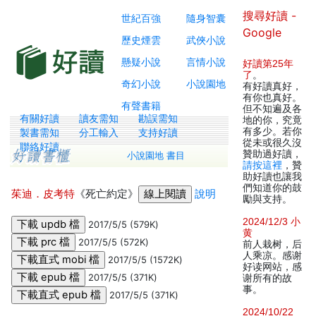
搜尋好讀 -
世紀百強
隨身智囊
Google
歷史煙雲
武俠小說
懸疑小說
言情小說
好讀第25年
了
。
奇幻小說
小說園地
有好讀真好，
有你也真好。
有聲書籍
但不知遍及各
有關好讀
讀友需知
勘誤需知
地的你，究竟
有多少。若你
製書需知
分工輸入
支持好讀
從未或很久沒
聯絡好讀
贊助過好讀，
小說園地 書目
請按這裡
，贊
助好讀也讓我
們知道你的鼓
茱迪．皮考特
《死亡約定》
說明
勵與支持。
2024/12/3 小
2017/5/5 (579K)
黄
2017/5/5 (572K)
前人栽树，后
人乘凉。感谢
2017/5/5 (1572K)
好读网站，感
2017/5/5 (371K)
谢所有的故
事。
2017/5/5 (371K)
2024/10/22