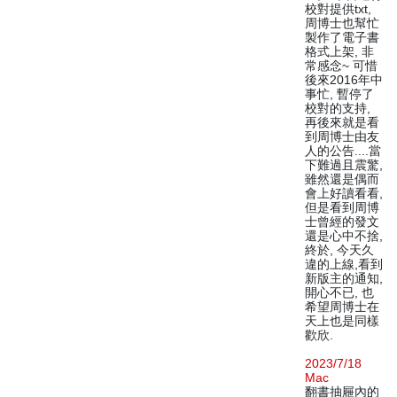
校對提供txt,
周博士也幫忙
製作了電子書
格式上架, 非
常感念~ 可惜
後來2016年中
事忙, 暫停了
校對的支持,
再後來就是看
到周博士由友
人的公告....當
下難過且震驚,
雖然還是偶而
會上好讀看看,
但是看到周博
士曾經的發文
還是心中不捨,
終於, 今天久
違的上線,看到
新版主的通知,
開心不已, 也
希望周博士在
天上也是同樣
歡欣.
2023/7/18
Mac
翻書抽屜內的