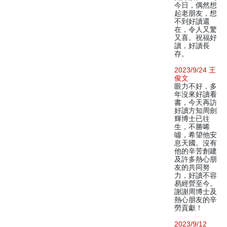
今日，偶然想
起老朋友，想
不到好讀還
在，令人又驚
又喜。祝福好
讀，好讀長
存。
2023/9/24 王
俊文
眼力不好，多
年沒來好讀看
書，今天再訪
好讀方知周劍
輝博士已往
生，不勝唏
噓，希望他安
息天國。沒有
他的辛苦創建
及許多熱心朋
友的共同努
力，好讀不容
易經營至今。
謝謝周博士及
熱心朋友的辛
勞貢獻！
2023/9/12