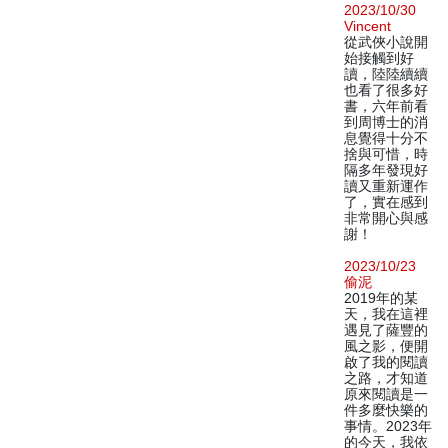
2023/10/30
Vincent
從武俠小說開
始接觸到好
讀，陸陸續續
也看了很多好
書，六年前看
到周博士的消
息覺得十分不
捨與可惜，時
隔多年發現好
讀又重新運作
了，實在感到
非常開心與感
謝！
2023/10/23
偷泥
2019年的某
天，我在這裡
遇見了薩豐的
風之影，便開
啟了我的閱讀
之路，才知道
原來閱讀是一
件多麼快樂的
事情。2023年
的今天，我依