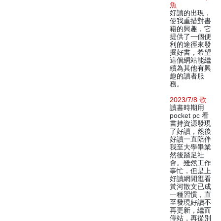
魚
好讀的出現，
使我重措對書
籍的興趣，它
提供了一個便
利的途徑來發
掘好書，希望
這個網站能繼
續為其他有興
趣的讀者服
務。
2023/7/8 歌
讀書時期用
pocket pc 看
書持資源發現
了好讀，然後
好讀一直陪伴
我至大學畢業
然後踏足社
會。雖然工作
事忙，但是上
好讀網閒逛看
黃河散文已成
一種習慣，直
至發現好讀不
再更新，繼而
停站，再從別