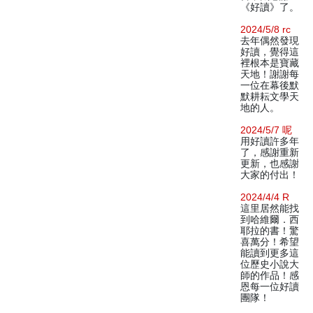
《好讀》了。
2024/5/8 rc
去年偶然發現
好讀，覺得這
裡根本是寶藏
天地！謝謝每
一位在幕後默
默耕耘文學天
地的人。
2024/5/7 呢
用好讀許多年
了，感謝重新
更新，也感謝
大家的付出！
2024/4/4 R
這里居然能找
到哈維爾．西
耶拉的書！驚
喜萬分！希望
能讀到更多這
位歷史小說大
師的作品！感
恩每一位好讀
團隊！