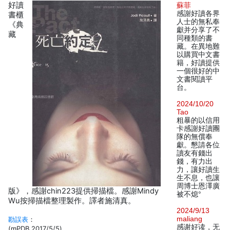
好讀
蘇菲
感謝好讀各界
書櫃
人士的無私奉
《典
獻并分享了不
藏
同種類的書
藏。在異地難
以購買中文書
籍，好讀提供
一個很好的中
文書閱讀平
台。
2024/10/20
Tao
粗暴的以信用
卡感謝好讀團
隊的無償奉
獻。懇請各位
讀友有錢出
錢，有力出
力，讓好讀生
生不息，也讓
周博士恩澤廣
版》，感謝chin223提供掃描檔。感謝Mindy
被不熄°
Wu按掃描檔整理製作。譯者施清真。
2024/9/13
maliang
勘誤表
：
感谢好读，无
(mPDB 2017/5/5)